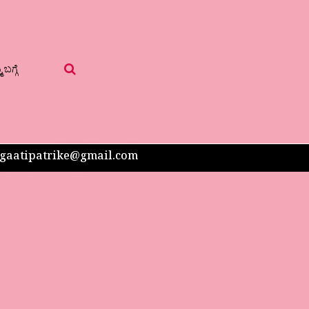
 ಬಗ್ಗೆ
 sangaatipatrike@gmail.com