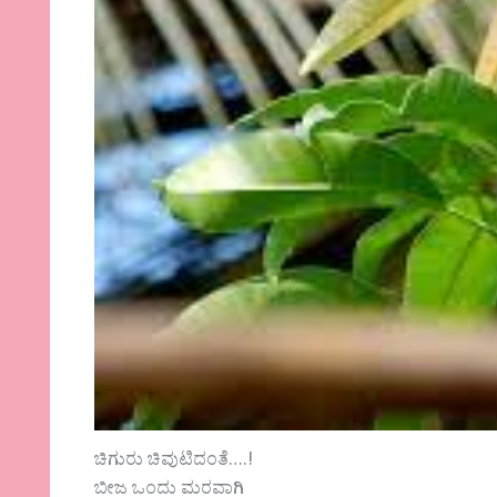
ಚಿಗುರು ಚಿವುಟಿದಂತೆ….!
ಬೀಜ ಒಂದು ಮರವಾಗಿ