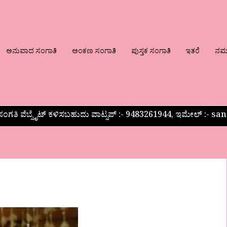
ಅನುವಾದ ಸಂಗಾತಿ
ಅಂಕಣ ಸಂಗಾತಿ
ಪುಸ್ತಕ ಸಂಗಾತಿ
ಇತರೆ
ನಮ್ಮ
ಂಗತಿ ವೆಬ್ಸೈಟ್ ಕಳಿಸಬಹುದು ವಾಟ್ಸಪ್‌ :- 9483261944, ಇಮೇಲ್ :-