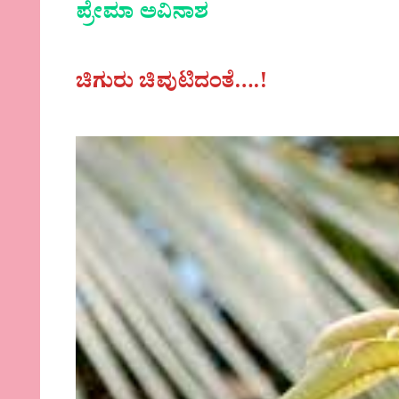
ಪ್ರೇಮಾ ಅವಿನಾಶ
ಚಿಗುರು ಚಿವುಟಿದಂತೆ….!