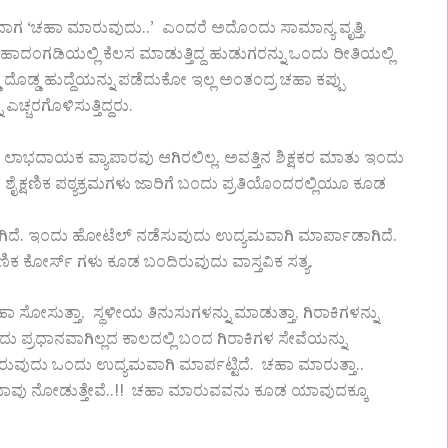
ಿ ಹೇಳುವಾಗ ‘ಚಹಾ ಮಾರುವುದು..’ ಎಂದರೆ ಅದೊಂದು ಸಾಮಾನ್ಯ ವೃತ್ತಿ,
 ಚಹಾದಂಗಡಿಯಲ್ಲಿ ಕೆಲಸ ಮಾಡುತ್ತಿದ್ದ ಹುಡುಗರನ್ನು ಒಂದು ರೀತಿಯಲ್ಲಿ
್ಡ ದೊಡ್ಡ ಹುದ್ದೆಯನ್ನು ಪಡೆದುಕೋ ಇಲ್ಲ ಅಂತಂದ್ರ ಚಹಾ ಕಪ್ಪು
ಎಚ್ಚರಗೊಳಿಸುತ್ತಿದ್ದರು.
ಾಭದಾಯಕ ವ್ಯಾಪಾರವು ಆಗಿರಲಿಲ್ಲ. ಅವತ್ತಿನ ಶಿಕ್ಷಕರ ಮಾತು ಇಂದು
ಶೈಕ್ಷಣಿಕ ಪಠ್ಯಕ್ರಮಗಳು ಜಾರಿಗೆ ಬಂದು ಪ್ರತಿಯೊಂದರಲ್ಲಿಯೂ ಕೂಡ
ಗಿದೆ. ಇಂದು ಹೋಟೆಲ್ ನಡೆಸುವುದು ಉದ್ಯಮವಾಗಿ ಮಾರ್ಪಾಡಾಗಿದೆ.
ಷಣಿಕ ಕೋರ್ಸ್ ಗಳು ಕೂಡ ಬಂದಿರುವುದು ವಾಸ್ತವಿಕ ಸತ್ಯ.
 ಸೋಸುತ್ತಾ, ಸ್ಥಳೀಯ ತಿನುಸುಗಳನ್ನು ಮಾಡುತ್ತಾ, ಗಿರಾಕಿಗಳನ್ನು
ಷ್ಟೊಂದು ಪ್ರಧಾನವಾಗಿಲ್ಲದ ಕಾಲದಲ್ಲಿ ಬಂದ ಗಿರಾಕಿಗಳ ಸೇವೆಯನ್ನು
ರುವುದು ಒಂದು ಉದ್ಯಮವಾಗಿ ಮಾರ್ಪಟ್ಟಿದೆ. ಚಹಾ ಮಾರುತ್ತಾ..
ನು ನಾವು ನೋಡುತ್ತೇವೆ..!! ಚಹಾ ಮಾರುವವನು ಕೂಡ ಯಾವುದಕ್ಕೂ