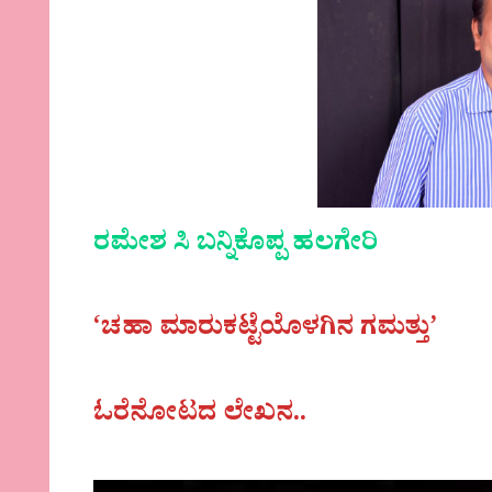
ರಮೇಶ ಸಿ ಬನ್ನಿಕೊಪ್ಪ ಹಲಗೇರಿ
‘ಚಹಾ ಮಾರುಕಟ್ಟೆಯೊಳಗಿನ ಗಮತ್ತು’
ಓರೆನೋಟದ ಲೇಖನ..