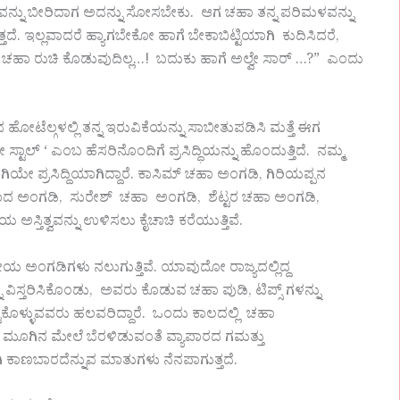
ಳವನ್ನು ಬೀರಿದಾಗ ಅದನ್ನು ಸೋಸಬೇಕು. ಆಗ ಚಹಾ ತನ್ನ ಪರಿಮಳವನ್ನು
್ತದೆ. ಇಲ್ಲವಾದರೆ ಹ್ಯಾಗಬೇಕೋ ಹಾಗೆ ಬೇಕಾಬಿಟ್ಟಿಯಾಗಿ ಕುದಿಸಿದರೆ,
ರೆ, ಚಹಾ ರುಚಿ ಕೊಡುವುದಿಲ್ಲ…! ಬದುಕು ಹಾಗೆ ಅಲ್ವೇ ಸಾರ್ …?” ಎಂದು
ೋಟೆಲ್ಗಳಲ್ಲಿ ತನ್ನ ಇರುವಿಕೆಯನ್ನು ಸಾಬೀತುಪಡಿಸಿ ಮತ್ತೆ ಈಗ
ಟಾಲ್ ‘ ಎಂಬ ಹೆಸರಿನೊಂದಿಗೆ ಪ್ರಸಿದ್ಧಿಯನ್ನು ಹೊಂದುತ್ತಿದೆ. ನಮ್ಮ
ಿಯೇ ಪ್ರಸಿದ್ದಿಯಾಗಿದ್ದಾರೆ. ಕಾಸಿಮ್ ಚಹಾ ಅಂಗಡಿ, ಗಿರಿಯಪ್ಪನ
ಹಾದ ಅಂಗಡಿ, ಸುರೇಶ್ ಚಹಾ ಅಂಗಡಿ, ಶೆಟ್ಟರ ಚಹಾ ಅಂಗಡಿ,
ಅಸ್ತಿತ್ವವನ್ನು ಉಳಿಸಲು ಕೈಚಾಚಿ ಕರೆಯುತ್ತಿವೆ.
ೀಯ ಅಂಗಡಿಗಳು ನಲುಗುತ್ತಿವೆ. ಯಾವುದೋ ರಾಜ್ಯದಲ್ಲಿದ್ದ
 ವಿಸ್ತರಿಸಿಕೊಂಡು, ಅವರು ಕೊಡುವ ಚಹಾ ಪುಡಿ, ಟಿಪ್ಸ್ ಗಳನ್ನು
 ಕಟ್ಟಿಕೊಳ್ಳುವವರು ಹಲವರಿದ್ದಾರೆ. ಒಂದು ಕಾಲದಲ್ಲಿ ಚಹಾ
 ಮೂಗಿನ ಮೇಲೆ ಬೆರಳಿಡುವಂತೆ ವ್ಯಾಪಾರದ ಗಮತ್ತು
ಿ ಕಾಣಬಾರದೆನ್ನುವ ಮಾತುಗಳು ನೆನಪಾಗುತ್ತದೆ.