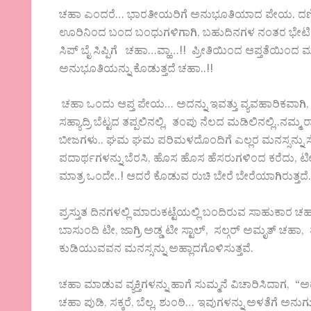
ಚಹಾ ಎಂದರೆ… ಭಾರತೀಯರಿಗೆ ಅನುಭೂತಿಯಾದ ಪೇಯ. ದಣಿದ ದ
ಊರಿನಿಂದ ಬಂದ ಬಂಧುಗಳಿಗಾಗಿ, ಬಹುದಿನಗಳ ನಂತರ ಭೇಟಿಯ
ಸಿಪ್ ಬೈ ಸಿಪ್ಪಿಗೆ ಚಹಾ…ವ್ಹಾ…!! ಪ್ರೀತಿಯಿಂದ ಆಪ್ತತೆಯ
ಅನುಭೂತಿಯನ್ನು ಕೊಡುತ್ತದೆ ಚಹಾ..!!
ಚಹಾ ಒಂದು ಆಪ್ತ ಪೇಯ… ಅದನ್ನು ಇವತ್ತು ವ್ಯವಹಾರಿಕವಾಗಿ,
ಸಹ್ಯಾದ್ರಿ ಬೆಟ್ಟದ ತಪ್ಪಲಿನಲ್ಲಿ, ತಂಪು ನೆಲದ ಮಡಿಲಿನಲ್ಲಿ.
ಬೀಜಗಳು.. ಘಮ ಘಮ ಪರಿಮಳದೊಂದಿಗೆ ಎಲ್ಲರ ಮನಸ್ಸನ್ನು ಸೆ
ಪದಾರ್ಥಗಳನ್ನು ಬೆರಸಿ, ಹೊಸ ಹೊಸ ಹೆಸರುಗಳಿಂದ ಕರೆದು, ಟೀ ಸ
ಮಾತ್ರ ಒಂದೇ..! ಆದರೆ ಕೊಡುವ ರುಚಿ ಬೇರೆ ಬೇರೆಯಾಗಿರುತ್ತದ
ಪ್ರಸ್ತುತ ದಿನಗಳಲ್ಲಿ ಮಾರುಕಟ್ಟೆಯಲ್ಲಿ ಬಂದಿರುವ ಸಾಹುಕಾರ
ಬಾಸುಂದಿ ಟೀ, ಜಾಗ್ರಿ ಅಡ್ಡ ಟೀ ಸ್ಟಾಲ್, ಸಲ್ಗರ್ ಅಮೃತ್ ಚ
ಕುಡಿಯುವವನ ಮನಸ್ಸನ್ನು ಅಹ್ಲಾದಗೊಳಿಸುತ್ತವೆ.
ಚಹಾ ಮಾಡುವ ವ್ಯಕ್ತಿಗಳನ್ನು ಹಾಗೆ ಸುಮ್ಮನೆ ವಿಚಾರಿಸಿದಾಗ, “
ಚಹಾ ಪುಡಿ, ಸಕ್ಕರೆ, ಬೆಲ್ಲ, ಶುಂಠಿ… ಇವುಗಳನ್ನು ಅಳತೆಗೆ ಅ