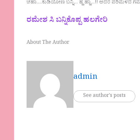
ಚಹಾ….ಕುಡಿಯೋಣ ಬನ್ನಿ… ಹ್ಹ ಹ್ಹಾ…!! ಅದರ ಪರಿಮಳದ ಗಮ
ರಮೇಶ ಸಿ ಬನ್ನಿಕೊಪ್ಪ ಹಲಗೇರಿ
About The Author
admin
See author's posts