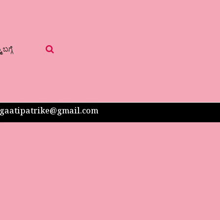
 ಬಗ್ಗೆ
 sangaatipatrike@gmail.com