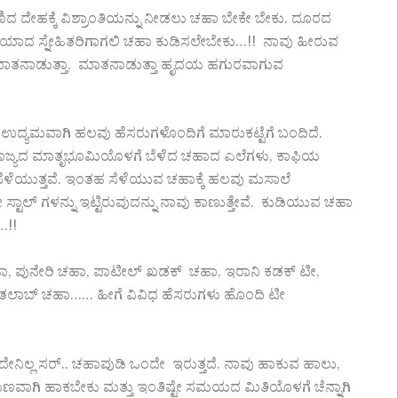
ೇಹಕ್ಕೆ ವಿಶ್ರಾಂತಿಯನ್ನು ನೀಡಲು ಚಹಾ ಬೇಕೇ ಬೇಕು. ದೂರದ
ಾದ ಸ್ನೇಹಿತರಿಗಾಗಲಿ ಚಹಾ ಕುಡಿಸಲೇಬೇಕು…!! ನಾವು ಹೀರುವ
ಿಂದ ಮಾತನಾಡುತ್ತಾ, ಮಾತನಾಡುತ್ತಾ ಹೃದಯ ಹಗುರವಾಗುವ
 ಉದ್ಯಮವಾಗಿ ಹಲವು ಹೆಸರುಗಳೊಂದಿಗೆ ಮಾರುಕಟ್ಟೆಗೆ ಬಂದಿದೆ.
.ನಮ್ಮ ರಾಜ್ಯದ ಮಾತೃಭೂಮಿಯೊಳಗೆ ಬೆಳೆದ ಚಹಾದ ಎಲೆಗಳು, ಕಾಫಿಯ
ಳೆಯುತ್ತವೆ. ಇಂತಹ ಸೆಳೆಯುವ ಚಹಾಕ್ಕೆ ಹಲವು ಮಸಾಲೆ
್ಟಾಲ್ ಗಳನ್ನು ಇಟ್ಟಿರುವುದನ್ನು ನಾವು ಕಾಣುತ್ತೇವೆ. ಕುಡಿಯುವ ಚಹಾ
ೆ…!!
 ಚಹಾ, ಪುನೇರಿ ಚಹಾ, ಪಾಟೀಲ್ ಖಡಕ್ ಚಹಾ, ಇರಾನಿ ಕಡಕ್ ಟೀ,
ಹಾ, ತಲಾಬ್ ಚಹಾ…… ಹೀಗೆ ವಿವಿಧ ಹೆಸರುಗಳು ಹೊಂದಿ ಟೀ
ಅದೇನಿಲ್ಲ ಸರ್.. ಚಹಾಪುಡಿ ಒಂದೇ ಇರುತ್ತದೆ. ನಾವು ಹಾಕುವ ಹಾಲು,
ನುಗುಣವಾಗಿ ಹಾಕಬೇಕು ಮತ್ತು ಇಂತಿಷ್ಟೇ ಸಮಯದ ಮಿತಿಯೊಳಗೆ ಚೆನ್ನಾಗಿ