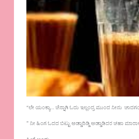
“ಲೇ ಯಂಕ್ಯಾ… ಚೆನ್ನಾಗಿ ಓದು ಇಲ್ಲಂದ್ರ ಮುಂದ ನೀನು ಚಾದಗಂ
” ನೀ ಹಿಂಗ ಓದದ ಬಿಟ್ಟು ಅಡ್ಡಾದಿಡ್ಡಿ ಅಡ್ಡಾಡಿದರ ಚಹಾ ಮ