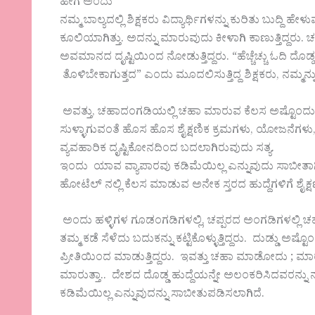
ಹೀಗೆ ಅಂದು
ನಮ್ಮ ಬಾಲ್ಯದಲ್ಲಿ ಶಿಕ್ಷಕರು ವಿದ್ಯಾರ್ಥಿಗಳನ್ನು ಕುರಿತು ಬುದ್ದ
ಕೂಲಿಯಾಗಿತ್ತು. ಅದನ್ನು ಮಾರುವುದು ಕೀಳಾಗಿ ಕಾಣುತ್ತಿದ್ದರು.
ಅವಮಾನದ ದೃಷ್ಟಿಯಿಂದ ನೋಡುತ್ತಿದ್ದರು. “ಹೆಚ್ಚೆಚ್ಚು ಓದಿ ದೊಡ
ತೊಳಿಬೇಕಾಗುತ್ತದ” ಎಂದು ಮೂದಲಿಸುತ್ತಿದ್ದ ಶಿಕ್ಷಕರು, ನಮ್ಮನ್ನು 
ಅವತ್ತು, ಚಹಾದಂಗಡಿಯಲ್ಲಿ ಚಹಾ ಮಾರುವ ಕೆಲಸ ಅಷ್ಟೊಂದು ಲ
ಸುಳ್ಳಾಗುವಂತೆ ಹೊಸ ಹೊಸ ಶೈಕ್ಷಣಿಕ ಕ್ರಮಗಳು, ಯೋಜನೆಗಳು, 
ವ್ಯವಹಾರಿಕ ದೃಷ್ಟಿಕೋನದಿಂದ ಬದಲಾಗಿರುವುದು ಸತ್ಯ.
ಇಂದು ಯಾವ ವ್ಯಾಪಾರವು ಕಡಿಮೆಯಿಲ್ಲ ಎನ್ನುವುದು ಸಾಬೀತಾ
ಹೋಟೆಲ್ ನಲ್ಲಿ ಕೆಲಸ ಮಾಡುವ ಅನೇಕ ಸ್ತರದ ಹುದ್ದೆಗಳಿಗೆ ಶೈಕ್
ಅಂದು ಹಳ್ಳಿಗಳ ಗೂಡಂಗಡಿಗಳಲ್ಲಿ, ಚಪ್ಪರದ ಅಂಗಡಿಗಳಲ್ಲಿ ಚಹಾ
ತಮ್ಮ ಕಡೆ ಸೆಳೆದು ಬದುಕನ್ನು ಕಟ್ಟಿಕೊಳ್ಳುತ್ತಿದ್ದರು. ದುಡ್ಡು ಅ
ಪ್ರೀತಿಯಿಂದ ಮಾಡುತ್ತಿದ್ದರು. ಇವತ್ತು ಚಹಾ ಮಾಡೋದು ; ಮಾ
ಮಾರುತ್ತಾ.. ದೇಶದ ದೊಡ್ಡ ಹುದ್ದೆಯನ್ನೇ ಅಲಂಕರಿಸಿದವರನ್
ಕಡಿಮೆಯಿಲ್ಲ ಎನ್ನುವುದನ್ನು ಸಾಬೀತುಪಡಿಸಲಾಗಿದೆ.