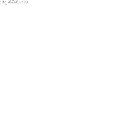
ತ್ತು ಸವಿಸೋಣ.