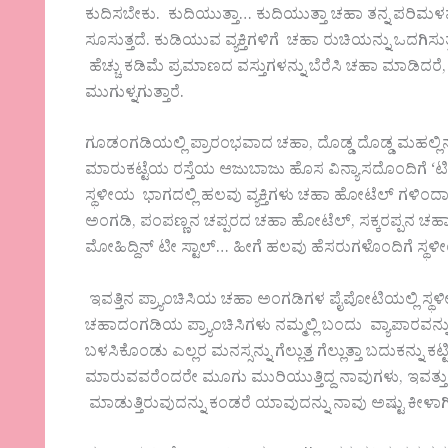
ಕುದಿಸಬೇಕು. ಕುದಿಯುತ್ತಾ… ಕುದಿಯುತ್ತಾ ಚಹಾ ತನ್ನ ಪರಿಮ
ಸೂಸುತ್ತದೆ. ಕುಡಿಯುವ ವ್ಯಕ್ತಿಗಳಿಗೆ ಚಹಾ ರುಚಿಯನ್ನು ಒದಗಿಸುತ
ಹೆಚ್ಚು ಕಡಿಮೆ ಪ್ರಮಾಣದ ವಸ್ತುಗಳನ್ನು ಬೆರೆಸಿ ಚಹಾ ಮಾಡಿದ
ಮುಗುಳ್ನಗುತ್ತಾರೆ.
ಗೂಡಂಗಡಿಯಲ್ಲಿ ಪ್ರಾರಂಭವಾದ ಚಹಾ, ದೊಡ್ಡ ದೊಡ್ಡ ಮಹಲ್ಲಿನ ಹ
ಮಾರುಕಟ್ಟೆಯ ರಸ್ತೆಯ ಆಜುಬಾಜು ಹೊಸ ವಿನ್ಯಾಸದೊಂದಿಗೆ ‘ಟೀ ಸ್
ಸ್ಥಳೀಯ ಭಾಗದಲ್ಲಿ ಹಲವು ವ್ಯಕ್ತಿಗಳು ಚಹಾ ಹೋಟೆಲ್ ಗಳಿಂದಾಗ
ಅಂಗಡಿ, ಪಂಪಣ್ಣನ ಚಪ್ಪರದ ಚಹಾ ಹೋಟೆಲ್, ಸಕ್ಕರಪ್ಪನ ಚ
ಮೋಹಿದ್ದಿನ್ ಟೀ ಸ್ಟಾಲ್… ಹೀಗೆ ಹಲವು ಹೆಸರುಗಳೊಂದಿಗೆ ಸ್ಥಳೀಯ 
ಇವತ್ತಿನ ಪ್ರ್ಯಾಂಚಿಸಿಯ ಚಹಾ ಅಂಗಡಿಗಳ ಪೈಪೋಟಿಯಲ್ಲಿ ಸ್ಥಳ
ಚಹಾದಂಗಡಿಯ ಪ್ರ್ಯಾಂಚಿಸಿಗಳು ನಮ್ಮಲ್ಲಿ ಬಂದು ವ್ಯಾಪಾರವನ್ನು
ಬಳಸಿಕೊಂಡು ಎಲ್ಲರ ಮನಸ್ಸನ್ನು ಗೆಲ್ಲುತ್ತ ಗೆಲ್ಲುತ್ತಾ ಬದುಕನ್ನು
ಮಾರುವವರೆಂದರೇ ಮೂಗು ಮುರಿಯುತ್ತಿದ್ದ ನಾವುಗಳು, ಇವತ್ತು
ಮಾಡುತ್ತಿರುವುದನ್ನು ಕಂಡರೆ ಯಾವುದನ್ನು ನಾವು ಅಷ್ಟು ಕೀಳಾಗ