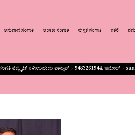
ಅನುವಾದ ಸಂಗಾತಿ
ಅಂಕಣ ಸಂಗಾತಿ
ಪುಸ್ತಕ ಸಂಗಾತಿ
ಇತರೆ
ನಮ್ಮ
ಂಗತಿ ವೆಬ್ಸೈಟ್ ಕಳಿಸಬಹುದು ವಾಟ್ಸಪ್‌ :- 9483261944, ಇಮೇಲ್ :-