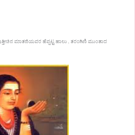
ಇತ್ತೀಚಿನ ಮಾತಜಿಯವರ ಹೆಪ್ಪಟ್ಟ ಹಾಲು , ತರಂಗಿಣಿ ಮುಂತಾದ