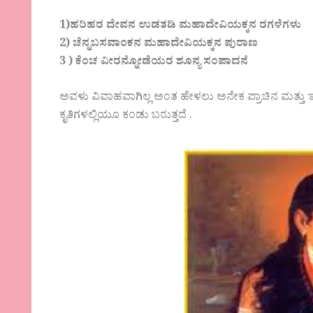
1)ಹರಿಹರ ದೇವನ ಉಡತಡಿ ಮಹಾದೇವಿಯಕ್ಕನ ರಗಳೆಗಳು
2) ಚೆನ್ನಬಸವಾ೦ಕನ ಮಹಾದೇವಿಯಕ್ಕನ ಪುರಾಣ
3 ) ಕೆಂಚ ವೀರನ್ನೋಡೆಯರ ಶೂನ್ಯ ಸಂಪಾದನೆ
ಅವಳು ವಿವಾಹವಾಗಿಲ್ಲ ಅಂತ ಹೇಳಲು ಅನೇಕ ಪ್ರಾಚಿನ ಮತ್ತು 
ಕೃತಿಗಳಲ್ಲಿಯೂ ಕಂಡು ಬರುತ್ತದೆ .