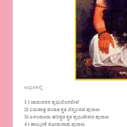
ಅವುಗಳಲ್ಲಿ
1 ) ಚಾಮರಸನ ಪ್ರಭುಲಿಂಗಲೀಲೆ
2) ವಿರುಪಾಕ್ಷ ಪಂಡಿತ ಕೃತ ಚೆನ್ನಬಸವ ಪುರಾಣ
3) ಎಳ೦ದೂರು ಹರಿಶ್ವರ ಕೃತ ಪ್ರಭುದೇವರ ಪುರಾಣ
4 ) ಪಾಲ್ಗುರಿಕೆ ಸೋಮನಾಥ ಪುರಾಣ