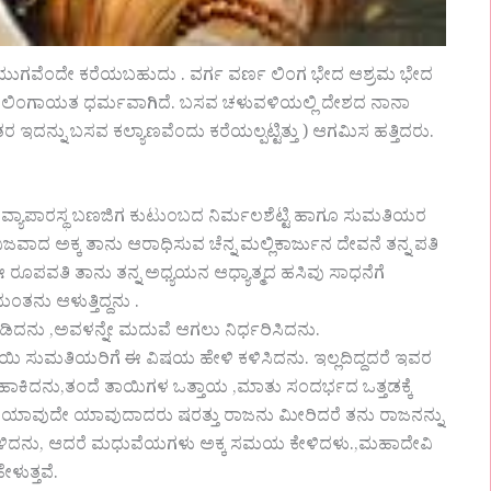
ಯುಗವೆಂದೇ ಕರೆಯಬಹುದು . ವರ್ಗ ವರ್ಣ ಲಿಂಗ ಭೇದ ಆಶ್ರಮ ಭೇದ
ದರೆ ಲಿಂಗಾಯತ ಧರ್ಮವಾಗಿದೆ. ಬಸವ ಚಳುವಳಿಯಲ್ಲಿ ದೇಶದ ನಾನಾ
ಇದನ್ನು ಬಸವ ಕಲ್ಯಾಣವೆಂದು ಕರೆಯಲ್ಪಟ್ಟಿತ್ತು ) ಆಗಮಿಸ ಹತ್ತಿದರು.
ದಲ್ಲಿ ವ್ಯಾಪಾರಸ್ಥ ಬಣಜಿಗ ಕುಟುಂಬದ ನಿರ್ಮಲಶೆಟ್ಟಿ ಹಾಗೂ ಸುಮತಿಯರ
ಿಜವಾದ ಅಕ್ಕ ತಾನು ಆರಾಧಿಸುವ ಚೆನ್ನ ಮಲ್ಲಿಕಾರ್ಜುನ ದೇವನೆ ತನ್ನ ಪತಿ
 ಈ ರೂಪವತಿ ತಾನು ತನ್ನ ಅಧ್ಯಯನ ಆಧ್ಯಾತ್ಮದ ಹಸಿವು ಸಾಧನೆಗೆ
ತನು ಆಳುತ್ತಿದ್ದನು .
ಿದನು ,ಅವಳನ್ನೇ ಮದುವೆ ಆಗಲು ನಿರ್ಧರಿಸಿದನು.
ತಾಯಿ ಸುಮತಿಯರಿಗೆ ಈ ವಿಷಯ ಹೇಳಿ ಕಳಿಸಿದನು. ಇಲ್ಲದಿದ್ದದರೆ ಇವರ
ಕೆ ಹಾಕಿದನು,ತಂದೆ ತಾಯಿಗಳ ಒತ್ತಾಯ ,ಮಾತು ಸಂದರ್ಭದ ಒತ್ತಡಕ್ಕೆ
ಳಲ್ಲಿ ಯಾವುದೇ ಯಾವುದಾದರು ಷರತ್ತು ರಾಜನು ಮೀರಿದರೆ ತನು ರಾಜನನ್ನು
 ಹೇಳಿದನು, ಆದರೆ ಮಧುವೆಯಗಳು ಅಕ್ಕ ಸಮಯ ಕೇಳಿದಳು.,ಮಹಾದೇವಿ
ಳುತ್ತವೆ.