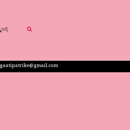
 ಬಗ್ಗೆ
 sangaatipatrike@gmail.com