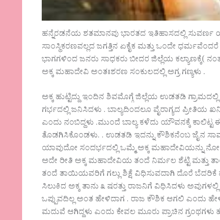
ಹನ್ನೆರಡನೆಯ ಶತಮಾನವು ಭಾರತದ ಇತಿಹಾಸದಲ್ಲಿ ಸುವರ್ಣ 
ಸಾಂಸ್ಥಿಕರಣವಲ್ಲದ ಜಗತ್ತಿನ ಏಕೈಕ ಮತ್ತು ಒಂದೇ ಧರ್ಮವೆಂ
ಭಾಗಗಳಿಂದ ಜನರು ಸಾಧಕರು ಬೀದರ ಜಿಲ್ಲೆಯ ಕಲ್ಯಾಣಕ್ಕೆ( ನಂತರ 
ಅಕ್ಕ ಮಹಾದೇವಿ ಅಂತಃಶರಣ ಸಂಕುಲದಲ್ಲಿ ಅಗ್ರ ಗಣ್ಯಳು .
ಅಕ್ಕ ಹುಟ್ಟಿದ್ದು ಇಂದಿನ ಶಿವಮೊಗ್ಗೆ ಜಿಲ್ಲೆಯ ಉಡತಡಿ ಗ್ರಾಮ
ಗರ್ಭದಲ್ಲಿ ಜನಿಸಿದಳು . ಬಾಲ್ಯದಿಂದಲೂ ವೈರಾಗ್ಯದ ಪ್ರೀತಿಯ ಖನ
ಎಂದು ನಂಬಿದ್ದಳು .ಮುಂದೆ ಬಾಲ್ಯ ಕಳೆದು ಯೌವನಕ್ಕೆ ಕಾಲಿಟ್ಟ
ತೊಡಗಿಸಿಕೊಂಡಳು. . ಉಡತಡಿ ಇದನ್ನು ಕೌಶಿಕನೆಂಬ ಜೈನ ಸಾಮಂ
ಯಾವುದೋ ಸಂದರ್ಭದಲ್ಲಿ ಒಮ್ಮೆ ಅಕ್ಕ ಮಹಾದೇವಿಯನ್ನು ನೋಡ
ಅದೇ ರೀತಿ ಅಕ್ಕ ಮಹಾದೇವಿಯ ತಂದೆ ನಿರ್ಮಲ ಶೆಟ್ಟಿ ಮತ್ತು 
ತಂದೆ ತಾಯಿಯವರಿಗೆ ಗಲ್ಲು ಶಿಕ್ಷೆ ವಿಧಿಸುವದಾಗಿ ದೊರೆ ಬೆದರಿ
ಸಿಲುಕಿದ ಅಕ್ಕ ತಾನು ೩ ಷರತ್ತು ರಾಜನಿಗೆ ವಿಧಿಸಿದಳು ಅವುಗ
ಒಪ್ಪುವದಿಲ್ಲ ಅಂತ ಹೇಳಿದಾಗ . ರಾಜ ಕೌಶಿಕ ಆಗಲಿ ಎಂದು
ಮದುವೆ ಆಗಿದ್ದಳು ಎಂದು ಕೇವಲ ಮೂರು ಪ್ರಾಚಿನ ಗ್ರಂಥಗಳು ಹೇ