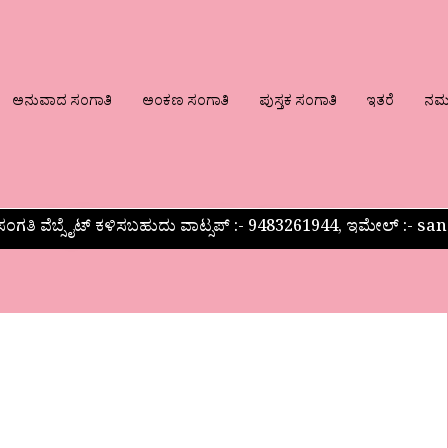
ಅನುವಾದ ಸಂಗಾತಿ
ಅಂಕಣ ಸಂಗಾತಿ
ಪುಸ್ತಕ ಸಂಗಾತಿ
ಇತರೆ
ನಮ್ಮ
ಂಗತಿ ವೆಬ್ಸೈಟ್ ಕಳಿಸಬಹುದು ವಾಟ್ಸಪ್‌ :- 9483261944, ಇಮೇಲ್ :-