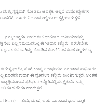
 ಮತ್ತು ಸ್ಪಷ್ಟವಾಗಿ ನೋಡಲು ಅವಶ್ಯಕ. ಅಲ್ಲದೆ ಭಾವೋದ್ವೇಗಗಳ
ೀತಿಯ ಬದಲಿಗೆ, ಮೂರು ವಿಧವಾದ ಕಣ್ಣೀರು ಉತ್ಪತ್ತಿಯಾಗುತ್ತದೆ.
 — ನಮ್ಮ ಕಣ್ಣುಗಳ ಪಾರದರ್ಶಕ ಭಾಗವಾದ ಕಾರ್ನಿಯಾವನ್ನು
ಕ್ಷಿಸಲು ಎಲ್ಲ ಸಮಯದಲ್ಲೂ ಈ ‘ಆಧಾರ ಕಣ್ಣೀರು’ ಇರಲೇಬೇಕು.
ತರ ರಕ್ಷಾಫಲಕದ ಹಾಗಿದ್ದು, ಹೊರಗಿನ ಕೊಳಕಿನಿಂದ ಕೂಡ ಕಣ್ಣಗಳನ್ನು
rs) — ಈರುಳ್ಳಿ ಘಾಟು, ಹೊಗೆ, ಬಾಹ್ಯ ಪದಾರ್ಥಗಳು ಮುಂತಾದ ಹಾನಿಕಾರಕ
್ಧಿ ಮಾಡಬೇಕಾದಾಗ ಈ ಪ್ರತಿಫಲಿತ ಕಣ್ಣೀರು ಉಂಟಾಗುತ್ತದೆ. ಅಂತಹ
ಪತ್ತಿಯಾಗುವ ಪ್ರತಿಫಲನ ಕಣ್ಣೀರಿನಲ್ಲಿ ಸೂಕ್ಷ್ಮಜೀವಿಗಳನ್ನು
ies) ಕೂಡ ಹೇರಳವಾಗಿರುತ್ತವೆ.
nal tears) — ಖುಷಿ, ದುಃಖ, ಭಯ ಮುಂತಾದ ಭಾವನಾತ್ಮಕ