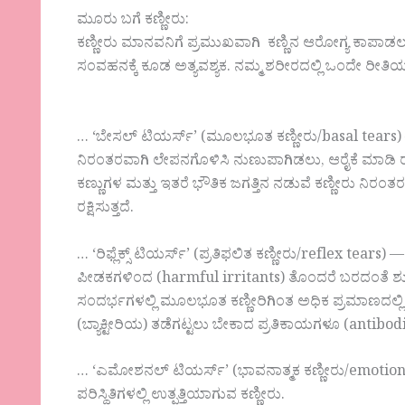
ಮೂರು ಬಗೆ ಕಣ್ಣೀರು:
ಕಣ್ಣೀರು ಮಾನವನಿಗೆ ಪ್ರಮುಖವಾಗಿ ಕಣ್ಣಿನ ಆರೋಗ್ಯ ಕಾಪಾಡಲು
ಸಂವಹನಕ್ಕೆ ಕೂಡ ಅತ್ಯವಶ್ಯಕ. ನಮ್ಮ ಶರೀರದಲ್ಲಿ ಒಂದೇ ರ
… ‘ಬೇಸಲ್ ಟಿಯರ್ಸ್’ (ಮೂಲಭೂತ ಕಣ್ಣೀರು/basal tears)
ನಿರಂತರವಾಗಿ ಲೇಪನಗೊಳಿಸಿ ನುಣುಪಾಗಿಡಲು, ಆರೈಕೆ ಮಾಡಿ ರ
ಕಣ್ಣುಗಳ ಮತ್ತು ಇತರೆ ಭೌತಿಕ ಜಗತ್ತಿನ ನಡುವೆ ಕಣ್ಣೀರು ನಿರಂ
ರಕ್ಷಿಸುತ್ತದೆ.
… ‘ರಿಫ್ಲೆಕ್ಸ್ ಟಿಯರ್ಸ್’ (ಪ್ರತಿಫಲಿತ ಕಣ್ಣೀರು/reflex tea
ಪೀಡಕಗಳಿಂದ (harmful irritants) ತೊಂದರೆ ಬರದಂತೆ ಶುದ
ಸಂದರ್ಭಗಳಲ್ಲಿ ಮೂಲಭೂತ ಕಣ್ಣೀರಿಗಿಂತ ಅಧಿಕ ಪ್ರಮಾಣದಲ್ಲಿ ಉತ್
(ಬ್ಯಾಕ್ಟೀರಿಯ) ತಡೆಗಟ್ಟಲು ಬೇಕಾದ ಪ್ರತಿಕಾಯಗಳೂ (antibod
… ‘ಎಮೋಶನಲ್ ಟಿಯರ್ಸ್’ (ಭಾವನಾತ್ಮಕ ಕಣ್ಣೀರು/emotio
ಪರಿಸ್ಥಿತಿಗಳಲ್ಲಿ ಉತ್ಪತ್ತಿಯಾಗುವ ಕಣ್ಣೀರು.