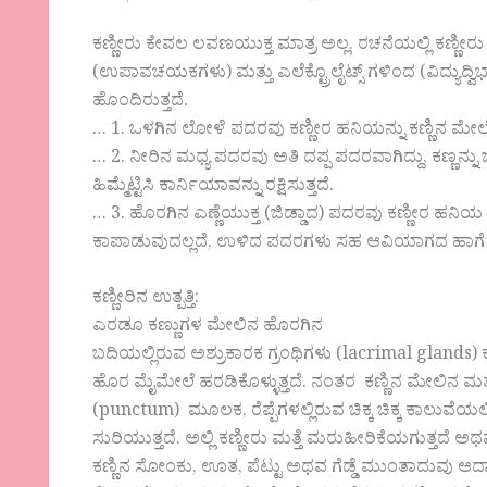
ಕಣ್ಣೀರು ಕೇವಲ ಲವಣಯುಕ್ತ ಮಾತ್ರ ಅಲ್ಲ. ರಚನೆಯಲ್ಲಿ ಕಣ್ಣೀರು 
(ಉಪಾವಚಯಕಗಳು) ಮತ್ತು ಎಲೆಕ್ಟ್ರೊಲೈಟ್ಸ್ ಗಳಿಂದ (ವಿದ್ಯುದ್ವಿಭ
ಹೊಂದಿರುತ್ತದೆ.
… 1. ಒಳಗಿನ ಲೋಳೆ ಪದರವು ಕಣ್ಣೀರ ಹನಿಯನ್ನು ಕಣ್ಣಿನ ಮೇಲೆ ಬಿ
… 2. ನೀರಿನ ಮಧ್ಯ ಪದರವು ಅತಿ ದಪ್ಪ ಪದರವಾಗಿದ್ದು, ಕಣ್ಣನ್ನು
ಹಿಮ್ಮೆಟ್ಟಿಸಿ ಕಾರ್ನಿಯಾವನ್ನು ರಕ್ಷಿಸುತ್ತದೆ.
… 3. ಹೊರಗಿನ ಎಣ್ಣೆಯುಕ್ತ (ಜಿಡ್ಡಾದ) ಪದರವು ಕಣ್ಣೀರ ಹನಿ
ಕಾಪಾಡುವುದಲ್ಲದೆ, ಉಳಿದ ಪದರಗಳು ಸಹ ಆವಿಯಾಗದ ಹಾಗೆ ತ
ಕಣ್ಣೀರಿನ ಉತ್ಪತ್ತಿ:
ಎರಡೂ ಕಣ್ಣುಗಳ ಮೇಲಿನ ಹೊರಗಿನ
ಬದಿಯಲ್ಲಿರುವ ಅಶ್ರುಕಾರಕ ಗ್ರಂಥಿಗಳು (lacrimal glands) ಕಣ್ಣೀ
ಹೊರ ಮೈಮೇಲೆ ಹರಡಿಕೊಳ್ಳುತ್ತದೆ. ನಂತರ ಕಣ್ಣಿನ ಮೇಲಿನ ಮತ
(punctum) ಮೂಲಕ, ರೆಪ್ಪೆಗಳಲ್ಲಿರುವ ಚಿಕ್ಕ ಚಿಕ್ಕ ಕಾಲುವೆಯಲ್ಲ
ಸುರಿಯುತ್ತದೆ. ಅಲ್ಲಿ ಕಣ್ಣೀರು ಮತ್ತೆ ಮರುಹೀರಿಕೆಯಗುತ್ತದೆ ಅ
ಕಣ್ಣಿನ ಸೋಂಕು, ಊತ, ಪೆಟ್ಟು ಅಥವ ಗೆಡ್ಡೆ ಮುಂತಾದುವು ಆದ