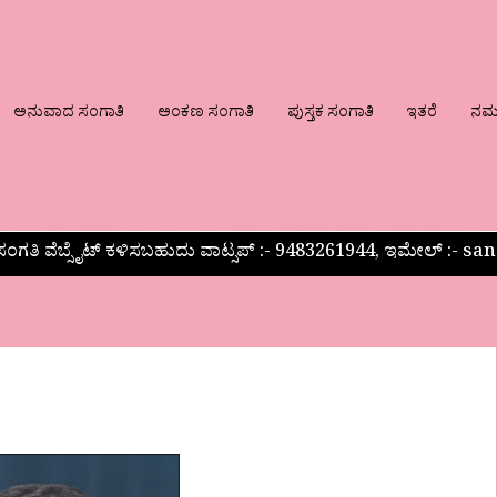
ಅನುವಾದ ಸಂಗಾತಿ
ಅಂಕಣ ಸಂಗಾತಿ
ಪುಸ್ತಕ ಸಂಗಾತಿ
ಇತರೆ
ನಮ್ಮ
ಂಗತಿ ವೆಬ್ಸೈಟ್ ಕಳಿಸಬಹುದು ವಾಟ್ಸಪ್‌ :- 9483261944, ಇಮೇಲ್ :-