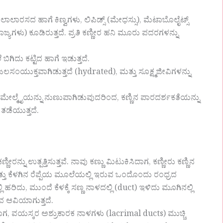
ಲಾಲಾರಸದ ಹಾಗೆ ಕಿಣ್ವಗಳು, ಲಿಪಿಡ್ಸ್ (ಮೇಧಸ್ಸು), ಮೆಟಾಬೊಲೈಟ್ಸ್
ಾಜ್ಯಗಳು) ಕೂಡಿರುತ್ತದೆ. ಪ್ರತಿ ಕಣ್ಣೀರ ಹನಿ ಮೂರು ಪದರಗಳನ್ನು
ಗಿದು ಕಟ್ಟಿದ ಹಾಗೆ ಇಡುತ್ತದೆ.
 ಜಲಸಂಯುಕ್ತವಾಗಿಡುತ್ತದೆ (hydrated), ಮತ್ತು ಸೂಕ್ಷ್ಮಜೀವಿಗಳನ್ನು
ಯ ಮೇಲ್ಮೈಯನ್ನು ನುಣುಪಾಗಿಡುವುದರಿಂದ, ಕಣ್ಣಿನ ಪಾರದರ್ಶಕತೆಯನ್ನು
ಡೆಯುತ್ತದೆ.
ರನ್ನು ಉತ್ಪತ್ತಿಸುತ್ತವೆ. ನಾವು ಕಣ್ಣು ಮಿಟುಕಿಸಿದಾಗ, ಕಣ್ಣೀರು ಕಣ್ಣಿನ
್ತು ಕೆಳಗಿನ ರೆಪ್ಪೆಯ ಮೂಲೆಯಲ್ಲಿ ಇರುವ ಒಂದೊಂದು ರಂಧ್ರದ
ಿ ಹರಿದು, ಮುಂದೆ ಕೆಳಕ್ಕೆ ಸಣ್ಣ ನಾಳದಲ್ಲಿ (duct) ಇಳಿದು ಮೂಗಿನಲ್ಲಿ
ಥವ ಆವಿಯಾಗುತ್ತದೆ.
ಾಗ, ವಯಸ್ಕರ ಅಶ್ರುಕಾರಕ ನಾಳಗಳು (lacrimal ducts) ಮುಚ್ಚಿ