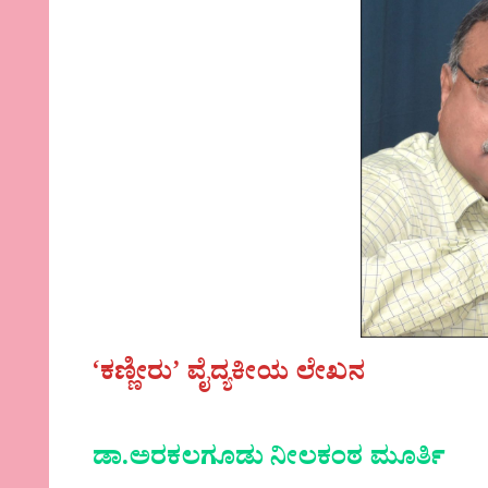
‘ಕಣ್ಣೀರು’ ವೈದ್ಯಕೀಯ ಲೇಖನ
ಡಾ.ಅರಕಲಗೂಡು ನೀಲಕಂಠ ಮೂರ್ತಿ