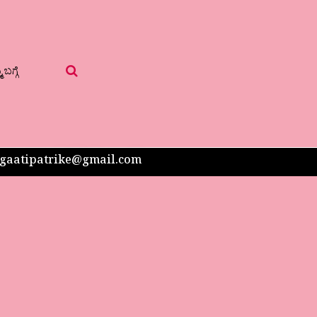
 ಬಗ್ಗೆ
 sangaatipatrike@gmail.com