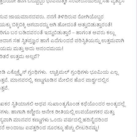
 ಇರುತ್ತದೆಯೋ ಹಾಗೆ ಒಬ್ಬೊಬ್ಬರ ಭಾವನಾತ್ಮಕ ಸಂವೇದನೆಯಲ್ಲೂ ಸಹ ವ್ಯತ್ಯಾಸ
ಹರಿಸುವ ಜಾಯಮಾನದವರು. ನನಗೆ ತಿಳಿದಿರುವ ರೋಗಿಯೊಬ್ಬರ
ು ಬಿಕ್ಕಿಬಿಕ್ಕಿ ಆಗಬಾರದ್ದು ಆಗಿ ಹೋದಂತೆ ಅತ್ತುಬಿಡುತ್ತಾರಂತೆ!
ಿಗೂ ಬರ ಬಡಿದವರಂತೆ ಇದ್ದುಬಿಡುತ್ತಾರೆ – ಹಾಗಂತ ಅವರು ಕಲ್ಲು
ಗ ಸಹ ಸ್ಥಿತಪ್ರಜ್ಞರ ಹಾಗೆ ಎದೆಗುಂದದೆ ಪರಿಸ್ಥಿತಿಯನ್ನು ಉತ್ತಮವಾಗಿ
ಗದ ನಿಯಮ ಮತ್ತು ಅದು ಆನಂದಮಯ!
ರಿತರೆ ಉತ್ತಮ ಅಲ್ಲವೆ?
ೋಡಿ ಎಕ್ಸೊಕ್ರೈನ್ ಗ್ರಂಥಿಗಳು. ಲ್ಯಾಕ್ರಿಮಲ್ ಗ್ರಂಥಿಗಳು ಭೂಮಿಯ ಎಲ್ಲ
ುತ್ತವೆ. ಮಾನವರಲ್ಲಿ, ಕಣ್ಣುಗೂಡಿನ ಮೇಲಿನ ಹೊರ ಪಾರ್ಶ್ವದಲ್ಲಿನ
್ತವೆ.
ುಃಖಕರ ಸ್ಥಿತಿಯಾಗಲಿ ಅಥವ ಸುಖಾಂತ್ಯಗೊಂಡ ಕಥೆಯೊಂದರ ಅಂತ್ಯದಲ್ಲೆ
ೋದಕಗಳು. ಹಾಗಾಗಿ ಕಣ್ಣೀರು ಅನೇಕ ರೀತಿಯಲ್ಲಿ ಉಪಯೋಗಕರ ಮತ್ತು
ಾಮಾನ್ಯವಾಗಿ ಮಾನವರ ಕಣ್ಣುಗಳು ಒಂದು ವರ್ಷದಲ್ಲಿ ಹದಿನೈದರಿಂದ
 ಅಂದರೆ ಅಂದಾಜು ಐವತ್ತರಿಂದ ನೂರಕ್ಕೂ ಹೆಚ್ಚು ಲೀಟರಿನಷ್ಟು!