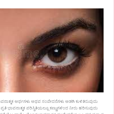
ಭಾವನಾತ್ಮಕ ಅರ್ಥಗಳು ಅಥವ ಸಂವೇದನೆಗಳು ಅಡಗಿ ಕುಳಿತಿರುವುದು
್ರತಿ ಭಾವನಾತ್ಮಕ ಪರಿಸ್ಥಿತಿಯಲ್ಲೂ ಕಣ್ಣುಗಳಿಂದ ನೀರು ಹರಿಸುವುದು