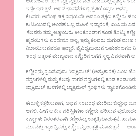
ಅಸಹಜವಲ್ಲ. ಹೇಗೆ ವ್ಯಕ್ತಿ ವ್ಯಕ್ತಿಯ ನಡೆ ನುಡಿಯಲ್ಲಿ ವ್ಯತ್ಯಾಸ
ಇದ್ದೇ ಇರುತ್ತದೆ; ಅಥವ ಭಾವನೆಗಳಲ್ಲಿ ಪ್ರತಿಯೊಬ್ಬರು ಅನನ್ಯ.
ಕೆಲವರು ಅದೆಂಥ ಚಿಕ್ಕ ವಿಷಯವೇ ಆದರೂ ತಕ್ಷಣ ಕಣ್ಣೀರು 
ಕುಟುಂಬದಲ್ಲಿ ಅಂತಹ ಒಬ್ಬ ಮಹಿಳೆ ಇದ್ದಾರಂತೆ; ಖುಷಿಯ ವಿಷಯಕ್ಕ
ಕೆಲವರು ತಮ್ಮ ಆತ್ಮೀಯರು ತೀರಿಕೊಂಡಾಗ ಕೂಡ ತೊಟ್ಟು ಕಣ್ಣೀರ
ಹೃದಯಿಗಳು ಎಂದೇನೂ ಅಲ್ಲ. ಇನ್ನು ಕೆಲವರು ದುಗುಡ ದುಃಖ ಆದಾ
ನಿಭಾಯಿಸುವವರೂ ಇದ್ದಾರೆ. ವೈವಿಧ್ಯಮಯವೆ ಬಹುಶಃ ಜ
ಇಂಥ ಅತ್ಯಂತ ಮುಖ್ಯವಾದ ಕಣ್ಣೀರಿನ ಬಗೆಗೆ ಸ್ವಲ್ಪ ವಿವರವಾಗಿ ಅ
ಕಣ್ಣೀರನ್ನು ಸ್ರವಿಸುವುದು ‘ಲ್ಯಾಕ್ರಿಮಲ್’ (ಅಶ್ರುಕಾರಕ) ಎಂಬ ಜ
ಸಸ್ತನಿಗಳಲ್ಲಿ ಮತ್ತು ಕೆಲವು ಸಾಗರ ಸಸ್ತನಿಗಳಲ್ಲಿ ಕೂಡ ಕಂಡುಬರ
ಲ್ಯಾಕ್ರಿಮಲ್ ಕುಳಿಗಳಲ್ಲಿ ಲ್ಯಾಕ್ರಿಮಲ್ ಗ್ರಂಥಿಗಳು ಸ್ಥಾಪಿತಗೊಂಡಿರುತ
ಈರುಳ್ಳಿ ಕತ್ತರಿಸುವಾಗ, ಅಥವ ಸಂಬಂಧ ಮುರಿದು ಬಿದ್ದಂಥ ದ
ಆಗಲಿ, ಹೀಗೆ ಅನೇಕ ಪರಿಸ್ಥಿತಿಗಳು ಕಣ್ಣೀರು ಹರಿಸುವ ಪ್ರಚ
ಕಣ್ಣುಗಳು ನಿರಂತರವಾಗಿ ಕಣ್ಣೀರನ್ನು ಉತ್ಪತ್ತಿಮಾಡುತ್ತವೆ. ಸ
ಮೂವತ್ತು ಗ್ಯಾಲನ್ನಿನಷ್ಟು ಕಣ್ಣೀರನ್ನು ಉತ್ಪತ್ತಿ ಮಾಡುತ್ತವೆ —