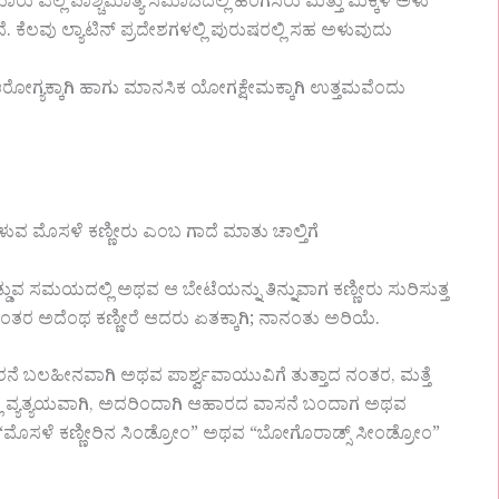
ುಮಾರು ಎಲ್ಲ ಪಾಶ್ಚಿಮಾತ್ಯ ಸಮಾಜದಲ್ಲಿ ಹೆಂಗಸರು ಮತ್ತು ಮಕ್ಕಳ ಅಳು
ೆ. ಕೆಲವು ಲ್ಯಾಟಿನ್ ಪ್ರದೇಶಗಳಲ್ಲಿ ಪುರುಷರಲ್ಲಿ ಸಹ ಅಳುವುದು
, ಆರೋಗ್ಯಕ್ಕಾಗಿ ಹಾಗು ಮಾನಸಿಕ ಯೋಗಕ್ಷೇಮಕ್ಕಾಗಿ ಉತ್ತಮವೆಂದು
ಬೀಳುವ ಮೊಸಳೆ ಕಣ್ಣೀರು ಎಂಬ ಗಾದೆ ಮಾತು ಚಾಲ್ತಿಗೆ
ುವ ಸಮಯದಲ್ಲಿ ಅಥವ ಆ ಬೇಟೆಯನ್ನು ತಿನ್ನುವಾಗ ಕಣ್ಣೀರು ಸುರಿಸುತ್ತ
ಕ ನಂತರ ಅದೆಂಥ ಕಣ್ಣೀರೆ ಆದರು ಏತಕ್ಕಾಗಿ; ನಾನಂತು ಅರಿಯೆ.
ನೆ ಬಲಹೀನವಾಗಿ ಅಥವ ಪಾರ್ಶ್ವವಾಯುವಿಗೆ ತುತ್ತಾದ ನಂತರ, ಮತ್ತೆ
್ಯತ್ಯಯವಾಗಿ, ಅದರಿಂದಾಗಿ ಆಹಾರದ ವಾಸನೆ ಬಂದಾಗ ಅಥವ
ಕೆ “ಮೊಸಳೆ ಕಣ್ಣೀರಿನ ಸಿಂಡ್ರೋಂ” ಅಥವ “ಬೋಗೊರಾಡ್ಸ್ ಸೀಂಡ್ರೋಂ”