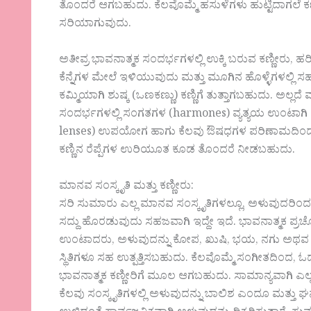
ತೊಂದರೆ ಆಗಬಹುದು. ಕೆಲವೊಮ್ಮೆ ಹಸುಳೆಗಳು ಹುಟ್ಟಿದಾಗಲೆ ಕ
ಸರಿಯಾಗುವುದು.
ಅತೀವ್ರ ಭಾವನಾತ್ಮಕ ಸಂದರ್ಭಗಳಲ್ಲಿ ಉಕ್ಕಿ ಬರುವ ಕಣ್ಣೀರು, ಹರ
ಕೆನ್ನೆಗಳ ಮೇಲೆ ಇಳಿಯುವುದು ಮತ್ತು ಮೂಗಿನ ಹೊಳ್ಳೆಗಳಲ್ಲಿ
ಕಮ್ಮಿಯಾಗಿ ಶುಷ್ಕ (ಒಣಕಣ್ಣು) ಕಣ್ಣಿಗೆ ತುತ್ತಾಗಬಹುದು. ಅಲ್ಲ
ಸಂದರ್ಭಗಳಲ್ಲಿ ಸಂಗತಗಳ (harmones) ವ್ಯತ್ಯಯ ಉಂಟಾಗಿ ಸ
lenses) ಉಪಯೋಗ ಹಾಗು ಕೆಲವು ಔಷಧಗಳ ಪರಿಣಾಮದಿಂದ ಕೂಡ ಶ
ಕಣ್ಣಿನ ರೆಪ್ಪೆಗಳ ಉರಿಯೂತ ಕೂಡ ತೊಂದರೆ ನೀಡಬಹುದು.
ಮಾನವ ಸಂಸ್ಕೃತಿ ಮತ್ತು ಕಣ್ಣೀರು:
ಸರಿ ಸುಮಾರು ಎಲ್ಲ ಮಾನವ ಸಂಸ್ಕೃತಿಗಳಲ್ಲೂ, ಅಳುವುದರಿಂದ 
ಸದ್ದು ಹೊರಡುವುದು ಸಹಜವಾಗಿ ಇದ್ದೇ ಇದೆ. ಭಾವನಾತ್ಮಕ ಪ್ರಚೋ
ಉಂಟಾದರು, ಅಳುವುದನ್ನು ಕೋಪ, ಖುಷಿ, ಭಯ, ನಗು ಅಥವ ಹಾಸ
ಸ್ಥಿತಿಗಳೂ ಸಹ ಉತ್ಪತ್ತಿಸಬಹುದು. ಕೆಲವೊಮ್ಮೆ ಸಂಗೀತದಿ
ಭಾವನಾತ್ಮಕ ಕಣ್ಣೀರಿಗೆ ಮೂಲ ಆಗಬಹುದು. ಸಾಮಾನ್ಯವಾಗಿ ಎಲ್ಲ
ಕೆಲವು ಸಂಸ್ಕೃತಿಗಳಲ್ಲಿ ಅಳುವುದನ್ನು ಬಾಲಿಶ ಎಂದೂ ಮತ್ತು 