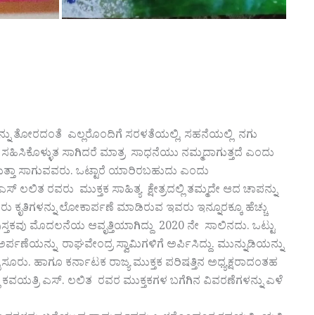
ನು ತೋರದಂತೆ ಎಲ್ಲರೊಂದಿಗೆ ಸರಳತೆಯಲ್ಲಿ, ಸಹನೆಯಲ್ಲಿ ನಗು
ಹಿಸಿಕೊಳ್ಳುತ ಸಾಗಿದರೆ ಮಾತ್ರ ಸಾಧನೆಯು ನಮ್ಮದಾಗುತ್ತದೆ ಎಂದು
ುತ್ತಾ ಸಾಗುವವರು. ಒಟ್ಟಾರೆ ಯಾರಿರಬಹುದು ಎಂದು
ಸ್ ಲಲಿತ ರವರು ಮುಕ್ತಕ ಸಾಹಿತ್ಯ ಕ್ಷೇತ್ರದಲ್ಲಿ ತಮ್ಮದೇ ಆದ ಚಾಪನ್ನು
ು ಕೃತಿಗಳನ್ನು ಲೋಕಾರ್ಪಣೆ ಮಾಡಿರುವ ಇವರು ಇನ್ನೂರಕ್ಕೂ ಹೆಚ್ಚು
ದ ಪುಸ್ತಕವು ಮೊದಲನೆಯ ಆವೃತ್ತಿಯಾಗಿದ್ದು 2020 ನೇ ಸಾಲಿನದು. ಒಟ್ಟು
ಪಣೆಯನ್ನು ರಾಘವೇಂದ್ರ ಸ್ವಾಮಿಗಳಿಗೆ ಅರ್ಪಿಸಿದ್ದು. ಮುನ್ನುಡಿಯನ್ನು
ೈಸೂರು. ಹಾಗೂ ಕರ್ನಾಟಕ ರಾಜ್ಯ ಮುಕ್ತಕ ಪರಿಷತ್ತಿನ ಅಧ್ಯಕ್ಷರಾದಂತಹ
್ಲಿ ಕವಯತ್ರಿ ಎಸ್. ಲಲಿತ ರವರ ಮುಕ್ತಕಗಳ ಬಗೆಗಿನ ವಿವರಣೆಗಳನ್ನು ಎಳೆ