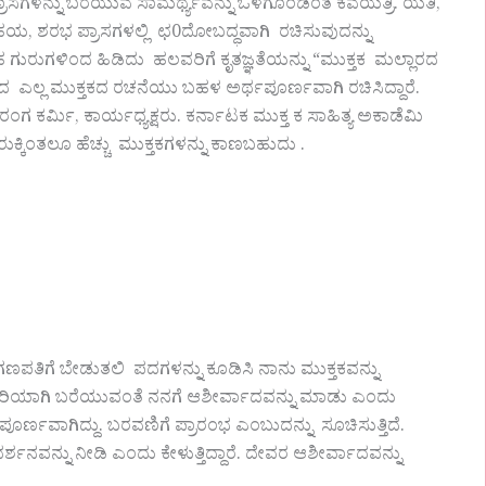
್ರಾಸಗಳನ್ನು ಬರೆಯುವ ಸಾಮರ್ಥ್ಯವನ್ನು ಒಳಗೊಂಡಂತ ಕವಯತ್ರಿ. ಯತಿ,
, ಹಯ, ಶರಭ ಪ್ರಾಸಗಳಲ್ಲಿ ಛ0ದೋಬದ್ಧವಾಗಿ ರಚಿಸುವುದನ್ನು
 ಗುರುಗಳಿಂದ ಹಿಡಿದು ಹಲವರಿಗೆ ಕೃತಜ್ಞತೆಯನ್ನು “ಮುಕ್ತಕ ಮಲ್ಲಾರದ
ತಕದ ಎಲ್ಲ ಮುಕ್ತಕದ ರಚನೆಯು ಬಹಳ ಅರ್ಥಪೂರ್ಣವಾಗಿ ರಚಿಸಿದ್ದಾರೆ.
ಗ ಕರ್ಮಿ, ಕಾರ್ಯಧ್ಯಕ್ಷರು. ಕರ್ನಾಟಕ ಮುಕ್ತ ಕ ಸಾಹಿತ್ಯ ಅಕಾಡೆಮಿ
ನೂರುಕ್ಕಿಂತಲೂ ಹೆಚ್ಚು ಮುಕ್ತಕಗಳನ್ನು ಕಾಣಬಹುದು .
ಗಣಪತಿಗೆ ಬೇಡುತಲಿ ಪದಗಳನ್ನು ಕೂಡಿಸಿ ನಾನು ಮುಕ್ತಕವನ್ನು
ಾ ಸರಿಯಾಗಿ ಬರೆಯುವಂತೆ ನನಗೆ ಆಶೀರ್ವಾದವನ್ನು ಮಾಡು ಎಂದು
ಥಪೂರ್ಣವಾಗಿದ್ದು. ಬರವಣಿಗೆ ಪ್ರಾರಂಭ ಎಂಬುದನ್ನು ಸೂಚಿಸುತ್ತಿದೆ.
ನವನ್ನು ನೀಡಿ ಎಂದು ಕೇಳುತ್ತಿದ್ದಾರೆ. ದೇವರ ಆಶೀರ್ವಾದವನ್ನು