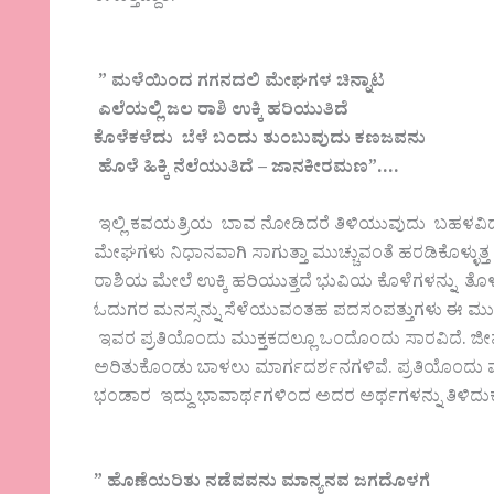
” ಮಳೆಯಿಂದ ಗಗನದಲಿ ಮೇಘಗಳ ಚಿನ್ನಾಟ
ಎಲೆಯಲ್ಲಿ ಜಲ ರಾಶಿ ಉಕ್ಕಿ ಹರಿಯುತಿದೆ
ಕೊಳೆಕಳೆದು ಬೆಳೆ ಬಂದು ತುಂಬುವುದು ಕಣಜವನು
ಹೊಳೆ ಹಿಕ್ಕಿ ನೆಲೆಯುತಿದೆ – ಜಾನಕೀರಮಣ”….
ಇಲ್ಲಿ ಕವಯತ್ರಿಯ ಬಾವ ನೋಡಿದರೆ ತಿಳಿಯುವುದು ಬಹಳವಿದ
ಮೇಘಗಳು ನಿಧಾನವಾಗಿ ಸಾಗುತ್ತಾ ಮುಚ್ಚುವಂತೆ ಹರಡಿಕೊಳ್ಳುತ್
ರಾಶಿಯ ಮೇಲೆ ಉಕ್ಕಿ ಹರಿಯುತ್ತದೆ ಭುವಿಯ ಕೊಳೆಗಳನ್ನು ತೊಳೆದು 
ಓದುಗರ ಮನಸ್ಸನ್ನು ಸೆಳೆಯುವಂತಹ ಪದಸಂಪತ್ತುಗಳು ಈ ಮುಕ್ತ
ಇವರ ಪ್ರತಿಯೊಂದು ಮುಕ್ತಕದಲ್ಲೂ ಒಂದೊಂದು ಸಾರವಿದೆ. ಜೀವ
ಅರಿತುಕೊಂಡು ಬಾಳಲು ಮಾರ್ಗದರ್ಶನಗಳಿವೆ. ಪ್ರತಿಯೊಂದು
ಭಂಡಾರ ಇದ್ದು ಭಾವಾರ್ಥಗಳಿಂದ ಅದರ ಅರ್ಥಗಳನ್ನು ತಿಳಿದುಕ
” ಹೊಣೆಯರಿತು ನಡೆವವನು ಮಾನ್ಯನವ ಜಗದೊಳಗೆ