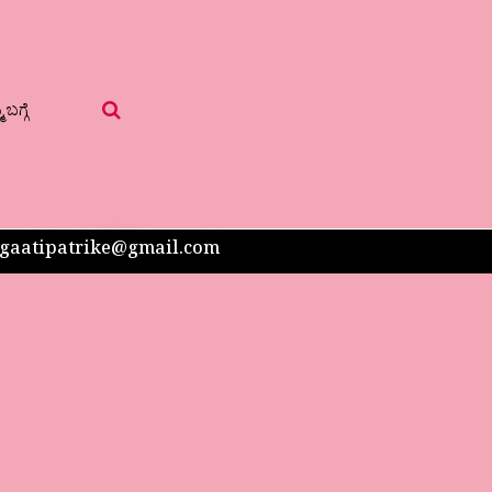
 ಬಗ್ಗೆ
 sangaatipatrike@gmail.com