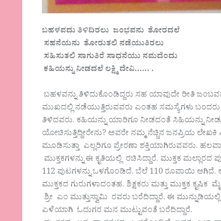
ಬಹಳವದು ತಿಳಿದಿರಲು ಜಂಭವನು ತೋರದಲೆ
ಸಹನೆಯನು ತೋರುತಲಿ ನಡೆಯುತಿರಲು
ಸಹಿಸುತಲಿ ಸಾಗುತಿರೆ ಸಾಧನೆಯು ನಮದೆಂದು
ಕಹಿಯನ್ನು ನೀಡದಲೆ ಲಕ್ಷ್ಮಿ ದೇವಿ…… .
ಬಹಳವನ್ನು ತಿಳಿದುಕೊಂಡಿದ್ದರು ಸಹ ಯಾವುದೇ ರೀತಿ ಜಂಬವನ್
ಮುಖದಲ್ಲಿ ನಡೆಯುತ್ತಿರುವವರು ಎಂತಹ ಸಮಸ್ಯೆಗಳು ಬಂದರು ಸ
ತಿಳಿದವರು. ಕಹಿಯನ್ನು ಯಾರಿಗೂ ನೀಡದಂತೆ ಸಿಹಿಯನ್ನು ನೀಡ
ಯೋಚಿಸುತ್ತಿದ್ದೀರೇನು? ಅವರೇ ನಮ್ಮ ನೆಚ್ಚಿನ ಜನಪ್ರಿಯ ಲೇಖಕಿ ಎ
ಮೂಡಿಸುತ್ತಾ ಎಲ್ಲರಿಗೂ ಪ್ರೇರಣಾ ಶಕ್ತಿಯಾಗಿರುವವರು. ಹಲವಾರ
ಮುಕ್ತಕಗಳನ್ನು ಈ ಕೃತಿಯಲ್ಲಿ ರಚಿಸಿದ್ದಾರೆ. ಮುಕ್ತಕ ಮಲ್ಲಾರ
112 ಪುಟಗಳನ್ನು ಒಳಗೊಂಡಿದೆ. ಬೆಲೆ 110 ರೂಪಾಯಿ ಆಗಿದೆ. ಅರ್
ಮುಕ್ತಕದ ಗುರುಗಳಾದಂತಹ. ಶಿಕ್ಷಕರು ಮತ್ತು ಮುಕ್ತಕ ಕೃಷಿಕ ಮ
ಶ್ರೀ ಎಂ ಮುತ್ತುಸ್ವಾಮಿ ರವರು ಬರೆದಿದ್ದಾರೆ. ಈ ಮುನ್ನುಡಿಯಲ
ಎಳೆಯಾಗಿ ಓದುಗರ ಮನ ಮುಟ್ಟುವಂತೆ ಬರೆದಿದ್ದಾರೆ.