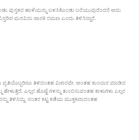
ಕೊಂಡು ಪುಸ್ತಕದ ಹಾಳೆಯನ್ನು ಬಳಸಿಕೊಂಡು ಬರೆಯುವುದೆಂದರೆ ಅದು
 ವಿಸ್ತರಿಪ ಮನವಿದು ಜಾನಕಿ ರಮಣ ಎಂದು ತಿಳಿಸಿದ್ದಾರೆ.
ು ಪ್ರತಿಯೊಬ್ಬರಿಗೂ ತಿಳಿದಂತಹ ವಿಚಾರವೇ. ಅಂತಹ ಕುಂಬಾರ ಮಾಡಿದ
 ಹೇಳುತ್ತಿದೆ. ಎಲ್ಲರ ಹೊಟ್ಟೆ ಗಳನ್ನು ತುಂಬಿಸುವಂತಹ ಕಾಳುಗಳು ಎಲ್ಲರ
ದನ್ನು ತಿಳಿಸಿದ್ದು. ನಂತರ ಕಟ್ಟ ಕಡೆಯ ಮುಕ್ತಕವಾದಂತಹ