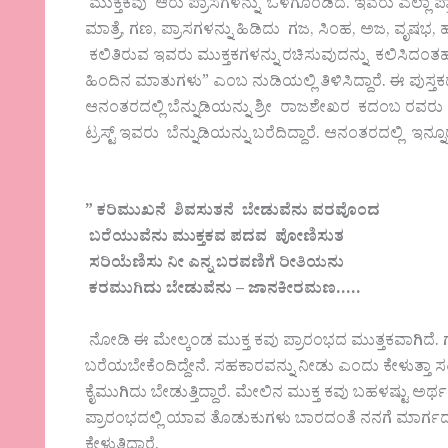
ಮುಕ್ತಕವು ಆರು ಪ್ರಾಸಗಳನ್ನು ಒಳಗೊಂಡಿದೆ. ಇವರು ಎಲ್ಲಾ ಪ
ಮಾತ್ರೆ, ಗಣ, ಪ್ರಾಸಗಳನ್ನು ಹಿಡಿದು ಗಜ, ಸಿಂಹ, ಅಜ, ವೃಷಭ
ಕಲಿತಿರುವ ಇವರು ಮುಕ್ತಕಗಳನ್ನು ರಚಿಸುವುದನ್ನು ಕಲಿಸಿದಂತಹ
ಹಿಂದಿನ ಮಾತುಗಳು” ಎಂಬ ನುಡಿಯಲ್ಲಿ ತಿಳಿಸಿದ್ದಾರೆ. ಈ ಪುಸ್
ಆನಂತರದಲ್ಲಿ ಬೆನ್ನುಡಿಯನ್ನು ಶ್ರೀ ರಾಜಶೇಖರ ಕದಂಬ ರವರು ರಂ
ಟ್ರಸ್ಟ್ ಇವರು ಬೆನ್ನುಡಿಯನ್ನು ಬರೆದಿದ್ದಾರೆ. ಆನಂತರದಲ್ಲಿ ಇನ್
” ಕರಿಮುಖನೆ ಶಿವಸುತನೆ ಬೇಡುವೆನು ವರವೊಂದ
ಬರೆಯುವೆನು ಮುಕ್ತಕವ ಪದವ ಪೋಣಿಸುತ
ಸರಿಯೆಣಿಸು ನೀ ಎನ್ನ ಬರವಣಿಗೆ ರೀತಿಯನು
ಕರಮುಗಿದು ಬೇಡುವೆನು – ಜಾನಕೀರಮಣ…..
ನೋಡಿ ಈ ಮೇಲ್ಕಂಡ ಮುಕ್ತ ಕವು ಪ್ರಾರಂಭದ ಮುತ್ತಕವಾಗಿದೆ. 
ಬರೆಯಬೇಕೆಂದಿದ್ದೇನೆ. ಸಹಕಾರವನ್ನು ನೀಡು ಎಂದು ಕೇಳುತ್ತ
ಕೈಮುಗಿದು ಬೇಡುತ್ತಿದ್ದಾರೆ. ಮೇಲಿನ ಮುಕ್ತ ಕವು ಬಹಳಷ್ಟು ಅರ್
ಪ್ರಾರಂಭದಲ್ಲಿ ಯಾವ ತೊಡುಕುಗಳು ಬಾರದಂತೆ ನನಗೆ ಮಾರ್ಗದರ್ಶ
ಕೇಳುತ್ತಿದ್ದಾರೆ.