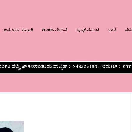
ಅನುವಾದ ಸಂಗಾತಿ
ಅಂಕಣ ಸಂಗಾತಿ
ಪುಸ್ತಕ ಸಂಗಾತಿ
ಇತರೆ
ನಮ್ಮ
ಂಗತಿ ವೆಬ್ಸೈಟ್ ಕಳಿಸಬಹುದು ವಾಟ್ಸಪ್‌ :- 9483261944, ಇಮೇಲ್ :-