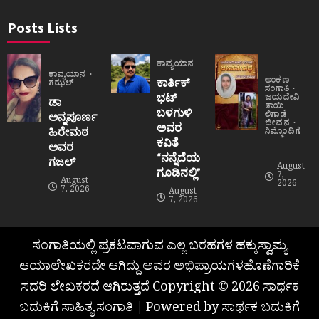
Posts Lists
ಕಾವ್ಯಯಾನ
ಕಾವ್ಯಯಾನ
ಅಂಕಣ
ಕಾರ್ತಿಕ್
ಗಝಲ್
ಸಂಗಾತಿ
ಭಟ್
ಜಯದೇವಿ
ಡಾ
ತಾಯಿ
ಬಳಗುಳಿ
ಲಿಗಾಡೆ
ಅನ್ನಪೂರ್ಣ
ಜೀವನ
ಅವರ
ಹಿರೇಮಠ
ನಿಮ್ಮೊಂದಿಗೆ
ಕವಿತೆ
ಅವರ
“ನನ್ನೆದೆಯ
ಗಜಲ್
August
ಗೂಡಿನಲ್ಲಿ”
7,
August
2026
7, 2026
August
7, 2026
ಸಂಗಾತಿಯಲ್ಲಿ ಪ್ರಕಟವಾಗುವ ಎಲ್ಲ ಬರಹಗಳ ಹಕ್ಕುಸ್ವಾಮ್ಯ
ಆಯಾಲೇಖಕರದೇ ಆಗಿದ್ದು ಅವರ ಅಭಿಪ್ರಾಯಗಳಹೊಣೆಗಾರಿಕೆ
ಸದರಿ ಲೇಖಕರದೆ ಆಗಿರುತ್ತದೆ Copyright © 2026 ಸಾರ್ಥಕ
ಬದುಕಿಗೆ ಸಾಹಿತ್ಯ ಸಂಗಾತಿ | Powered by ಸಾರ್ಥಕ ಬದುಕಿಗೆ