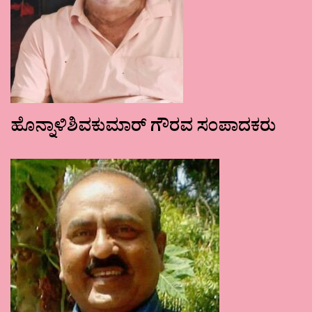
ಹೊನ್ನಾಳಿಶಿವಕುಮಾರ್ ಗೌರವ ಸಂಪಾದಕರು