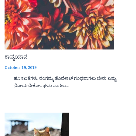
ಕಾವ್ಯಯಾನ
October 19, 2019
ಹೂ ಕವಿತೆಗಳು. ರಂಗಮ್ಮ ಹೊದೇಕಲ್ ಗಂಧವಾಗಲು ಬೇರು ಎಷ್ಟು
ನೋಯಬೇಕೋ.. ಘಮ ವಾಗಲು…