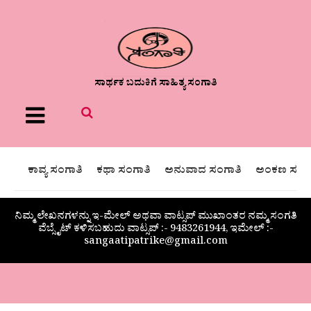
ಸಾರ್ಥಕ ಬದುಕಿಗೆ ಸಾಹಿತ್ಯ ಸಂಗಾತಿ
Menu
ಕಾವ್ಯ ಸಂಗಾತಿ
ಕಥಾ ಸಂಗಾತಿ
ಅನುವಾದ ಸಂಗಾತಿ
ಅಂಕಣ ಸಂಗಾ
ನಿಮ್ಮ ಲೇಖನಗಳನ್ನು ಇ-ಮೇಲ್ ಅಥವಾ ವಾಟ್ಸಪ್ ಮುಖಾಂತರ ನಮ್ಮ ಸಂಗತಿ
ವೆಬ್ಸೈಟ್ ಕಳಿಸಬಹುದು ವಾಟ್ಸಪ್‌ :- 9483261944, ಇಮೇಲ್ :-
sangaatipatrike@gmail.com