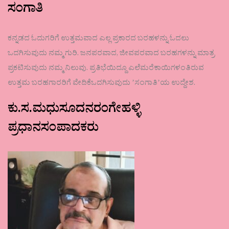
ಸಂಗಾತಿ
ಕನ್ನಡದ ಓದುಗರಿಗೆ ಉತ್ತಮವಾದ ಎಲ್ಲ ಪ್ರಕಾರದ ಬರಹಳನ್ನು ಓದಲು
ಒದಗಿಸುವುದು ನಮ್ಮ ಗುರಿ. ಜನಪರವಾದ, ಜೀವಪರವಾದ ಬರಹಗಳನ್ನು ಮಾತ್ರ
ಪ್ರಕಟಿಸುವುದು ನಮ್ಮ ನಿಲುವು. ಪ್ರತಿಭೆಯಿದ್ದೂ ಎಲೆಮರೆಕಾಯಿಗಳಂತಿರುವ
ಉತ್ತಮ ಬರಹಗಾರರಿಗೆ ವೇದಿಕೆಒದಗಿಸುವುದು ʼಸಂಗಾತಿʼಯ ಉದ್ದೇಶ.
ಕು.ಸ.ಮಧುಸೂದನರಂಗೇಹಳ್ಳಿ
ಪ್ರಧಾನಸಂಪಾದಕರು