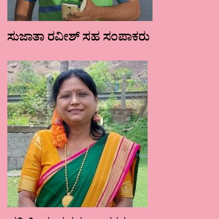
ಸುಜಾತಾ ರವೀಶ್ ಸಹ ಸಂಪಾಕರು