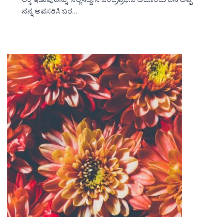
ಲೆಕ್ಕ ಇಡುವುದನ್ನು ನಿಲ್ಲಿಸಿದ್ದೇನೆ ಚಂದ್ರಪ್ರಭ.ಬಿ ಅದೊಂದು ದಿನ ಅಪ್ಪ
ನನ್ನ ಅವಸರಿಸಿ ಬರ…