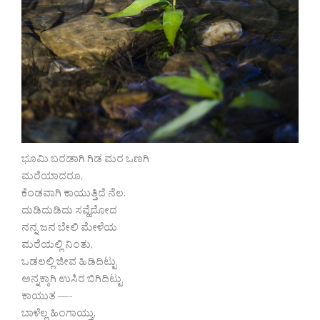
ಭೂಮಿ ಬರಡಾಗಿ ಗಿಡ ಮರ ಒಣಗಿ
ಮರೆಯಾದರೂ,
ಕೆಂಡವಾಗಿ ಕಾಯುತ್ತಿದೆ ನೆಲ.
ದುಡಿದುಡಿದು ಸವ್ಹೆದೋದ
ನನ್ನ ಜನ ಬೇಲಿ ಮೇಳೆಯ
ಮರೆಯಲ್ಲಿ ನಿಂತು,
ಒಡಲಲ್ಲಿ ಜೀವ ಹಿಡಿದಿಟ್ಟು
ಅನ್ನಕ್ಕಾಗಿ ಉಸಿರ ಬಿಗಿದಿಟ್ಟು
ಕಾಯುತ —-
ಬಾಳೆಲ್ಲ ಹಿಂಗಾಯ್ತು,