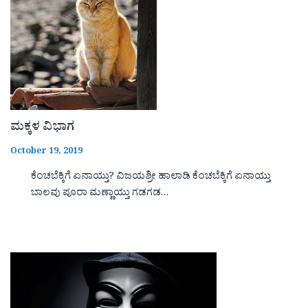
ಮಕ್ಕಳ ವಿಭಾಗ
October 19, 2019
ಕೆಂಚಬೆಕ್ಕಿಗೆ ಏನಾಯ್ತು? ವಿಜಯಶ್ರೀ ಹಾಲಾಡಿ ಕೆಂಚಬೆಕ್ಕಿಗೆ ಏನಾಯ್ತು
ಬಾಲವು ಪೂರಾ ಮಣ್ಣಾಯ್ತು ಗಡಗಡ…