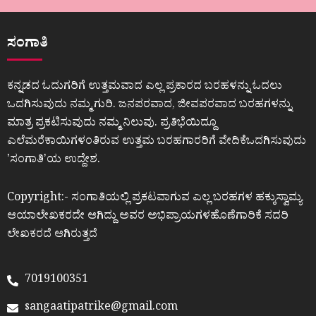
ಸಂಗಾತಿ
ಕನ್ನಡದ ಓದುಗರಿಗೆ ಉತ್ತಮವಾದ ಎಲ್ಲ ಪ್ರಕಾರದ ಬರಹಳನ್ನು ಓದಲು
ಒದಗಿಸುವುದು ನಮ್ಮ ಗುರಿ. ಜನಪರವಾದ, ಜೀವಪರವಾದ ಬರಹಗಳನ್ನು
ಮಾತ್ರ ಪ್ರಕಟಿಸುವುದು ನಮ್ಮ ನಿಲುವು. ಪ್ರತಿಭೆಯಿದ್ದೂ
ಎಲೆಮರೆಕಾಯಿಗಳಂತಿರುವ ಉತ್ತಮ ಬರಹಗಾರರಿಗೆ ವೇದಿಕೆಒದಗಿಸುವುದು
ʼಸಂಗಾತಿʼಯ ಉದ್ದೇಶ.
Copyright:- ಸಂಗಾತಿಯಲ್ಲಿ ಪ್ರಕಟವಾಗುವ ಎಲ್ಲ ಬರಹಗಳ ಹಕ್ಕುಸ್ವಾಮ್ಯ
ಆಯಾಲೇಖಕರದೇ ಆಗಿದ್ದು ಅವರ ಅಭಿಪ್ರಾಯಗಳಹೊಣೆಗಾರಿಕೆ ಸದರಿ
ಲೇಖಕರದೆ ಆಗಿರುತ್ತದೆ
7019100351
sangaatipatrike@gmail.com