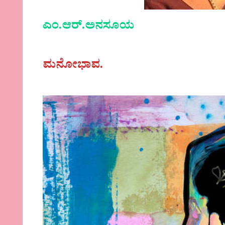
ಎಂ.ಆರ್.ಅನಸೂಯ
ಮನೋಭಾವ.