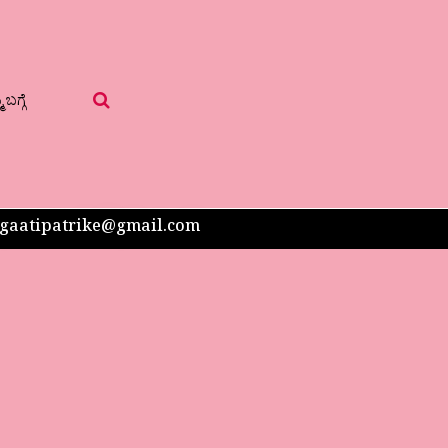
 ಬಗ್ಗೆ
 sangaatipatrike@gmail.com