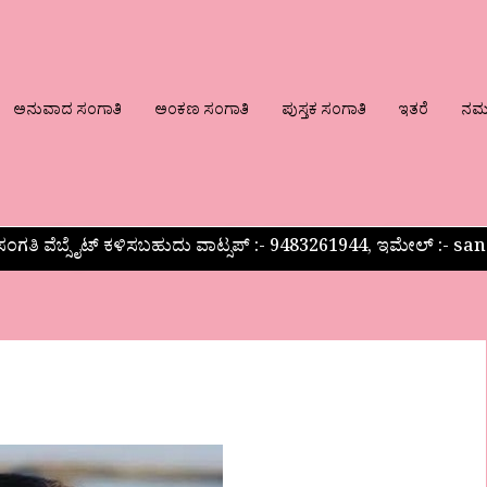
ಅನುವಾದ ಸಂಗಾತಿ
ಅಂಕಣ ಸಂಗಾತಿ
ಪುಸ್ತಕ ಸಂಗಾತಿ
ಇತರೆ
ನಮ್ಮ
ಂಗತಿ ವೆಬ್ಸೈಟ್ ಕಳಿಸಬಹುದು ವಾಟ್ಸಪ್‌ :- 9483261944, ಇಮೇಲ್ :-