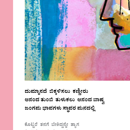
ದುಮ್ಮಾನದೆ ಬಿಕ್ಕಳಿಸಲು ಕಣ್ಣೀರು
ಆನಂದ ತುಂಬಿ ತುಳುಕಲು ಆನಂದ ಬಾಷ್ವ
ಜಂಗಮ ಭಾವಗಳು ಸ್ಥಾವರ ಮನದಲ್ಲಿ
ಕೊಟ್ಟರೆ ತನಗೆ ಬೇಕಿದ್ದನ್ನೇ ತ್ಯಾಗ