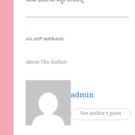
ನಾನಾ ಭಾವಗಳು ಏಕೈಕ ಮನದಲ್ಲಿ
——————————————-
ಎಂ.ಆರ್.ಅನಸೂಯ
About The Author
admin
See author's posts