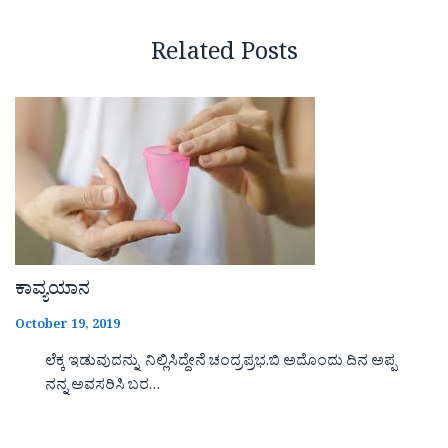
Related Posts
ಕಾವ್ಯಯಾನ
October 19, 2019
ಲೆಕ್ಕ ಇಡುವುದನ್ನು ನಿಲ್ಲಿಸಿದ್ದೇನೆ ಚಂದ್ರಪ್ರಭ.ಬಿ ಅದೊಂದು ದಿನ ಅಪ್ಪ
ನನ್ನ ಅವಸರಿಸಿ ಬರ…