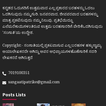
ಕನ್ನಡದ ಓದುಗರಿಗೆ ಉತ್ತಮವಾದ ಎಲ್ಲ ಪ್ರಕಾರದ ಬರಹಳನ್ನು ಓದಲು
ಒದಗಿಸುವುದು ನಮ್ಮ ಗುರಿ. ಜನಪರವಾದ, ಜೀವಪರವಾದ ಬರಹಗಳನ್ನು
ಮಾತ್ರ ಪ್ರಕಟಿಸುವುದು ನಮ್ಮ ನಿಲುವು. ಪ್ರತಿಭೆಯಿದ್ದೂ
ಎಲೆಮರೆಕಾಯಿಗಳಂತಿರುವ ಉತ್ತಮ ಬರಹಗಾರರಿಗೆ ವೇದಿಕೆಒದಗಿಸುವುದು
ʼಸಂಗಾತಿʼಯ ಉದ್ದೇಶ.
Copyright:- ಸಂಗಾತಿಯಲ್ಲಿ ಪ್ರಕಟವಾಗುವ ಎಲ್ಲ ಬರಹಗಳ ಹಕ್ಕುಸ್ವಾಮ್ಯ
ಆಯಾಲೇಖಕರದೇ ಆಗಿದ್ದು ಅವರ ಅಭಿಪ್ರಾಯಗಳಹೊಣೆಗಾರಿಕೆ ಸದರಿ
ಲೇಖಕರದೆ ಆಗಿರುತ್ತದೆ
7019100351
sangaatipatrike@gmail.com
Posts Lists