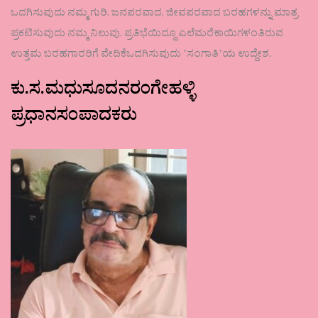
ಒದಗಿಸುವುದು ನಮ್ಮ ಗುರಿ. ಜನಪರವಾದ, ಜೀವಪರವಾದ ಬರಹಗಳನ್ನು ಮಾತ್ರ
ಪ್ರಕಟಿಸುವುದು ನಮ್ಮ ನಿಲುವು. ಪ್ರತಿಭೆಯಿದ್ದೂ ಎಲೆಮರೆಕಾಯಿಗಳಂತಿರುವ
ಉತ್ತಮ ಬರಹಗಾರರಿಗೆ ವೇದಿಕೆಒದಗಿಸುವುದು ʼಸಂಗಾತಿʼಯ ಉದ್ದೇಶ.
ಕು.ಸ.ಮಧುಸೂದನರಂಗೇಹಳ್ಳಿ
ಪ್ರಧಾನಸಂಪಾದಕರು