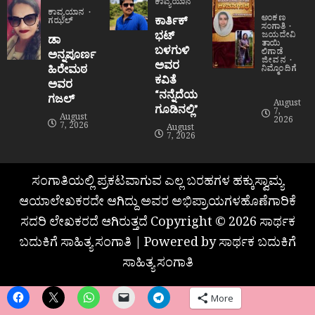
ಕಾವ್ಯಯಾನ
ಕಾವ್ಯಯಾನ
ಅಂಕಣ
ಕಾರ್ತಿಕ್
ಗಝಲ್
ಸಂಗಾತಿ
ಭಟ್
ಜಯದೇವಿ
ಡಾ
ತಾಯಿ
ಬಳಗುಳಿ
ಲಿಗಾಡೆ
ಅನ್ನಪೂರ್ಣ
ಜೀವನ
ಅವರ
ಹಿರೇಮಠ
ನಿಮ್ಮೊಂದಿಗೆ
ಕವಿತೆ
ಅವರ
“ನನ್ನೆದೆಯ
ಗಜಲ್
August
ಗೂಡಿನಲ್ಲಿ”
7,
August
2026
7, 2026
August
7, 2026
ಸಂಗಾತಿಯಲ್ಲಿ ಪ್ರಕಟವಾಗುವ ಎಲ್ಲ ಬರಹಗಳ ಹಕ್ಕುಸ್ವಾಮ್ಯ
ಆಯಾಲೇಖಕರದೇ ಆಗಿದ್ದು ಅವರ ಅಭಿಪ್ರಾಯಗಳಹೊಣೆಗಾರಿಕೆ
ಸದರಿ ಲೇಖಕರದೆ ಆಗಿರುತ್ತದೆ Copyright © 2026 ಸಾರ್ಥಕ
ಬದುಕಿಗೆ ಸಾಹಿತ್ಯ ಸಂಗಾತಿ | Powered by ಸಾರ್ಥಕ ಬದುಕಿಗೆ
ಸಾಹಿತ್ಯ ಸಂಗಾತಿ
More