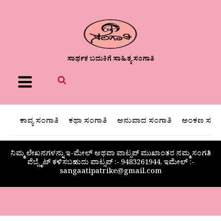
ಸಾರ್ಥಕ ಬದುಕಿಗೆ ಸಾಹಿತ್ಯ ಸಂಗಾತಿ
Menu
ಕಾವ್ಯ ಸಂಗಾತಿ
ಕಥಾ ಸಂಗಾತಿ
ಅನುವಾದ ಸಂಗಾತಿ
ಅಂಕಣ ಸಂಗಾ
ನಿಮ್ಮ ಲೇಖನಗಳನ್ನು ಇ-ಮೇಲ್ ಅಥವಾ ವಾಟ್ಸಪ್ ಮುಖಾಂತರ ನಮ್ಮ ಸಂಗತಿ
ವೆಬ್ಸೈಟ್ ಕಳಿಸಬಹುದು ವಾಟ್ಸಪ್‌ :- 9483261944, ಇಮೇಲ್ :-
sangaatipatrike@gmail.com