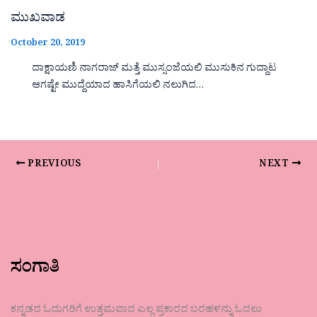
ಮುಖವಾಡ
October 20, 2019
ದಾಕ್ಷಾಯಣಿ ನಾಗರಾಜ್ ಮತ್ತೆ ಮುಸ್ಸಂಜೆಯಲಿ ಮುಸುಕಿನ ಗುದ್ದಾಟ
ಆಗಷ್ಟೇ ಮುದ್ದೆಯಾದ ಹಾಸಿಗೆಯಲಿ ನಲುಗಿದ…
PREVIOUS
NEXT
ಸಂಗಾತಿ
ಕನ್ನಡದ ಓದುಗರಿಗೆ ಉತ್ತಮವಾದ ಎಲ್ಲ ಪ್ರಕಾರದ ಬರಹಳನ್ನು ಓದಲು