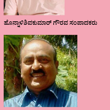
ಹೊನ್ನಾಳಿಶಿವಕುಮಾರ್ ಗೌರವ ಸಂಪಾದಕರು