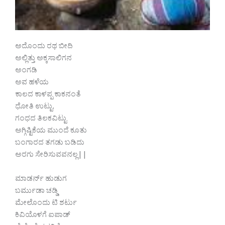
ಅದೊಂದು ರಥ ಬೀದಿ
ಅಲ್ಲಿತ್ತು ಅಕ್ಕಸಾಲಿಗನ
ಅಂಗಡಿ
ಅವ ಹಳೆಯ
ಕಾಲದ ಕಾಳಪ್ಪ ಕಾಕನಂತೆ
ಧೋತಿ ಉಟ್ಟು,
ಗಂಧದ ತಿಲಕವಿಟ್ಟು
ಅಗ್ಗಿಷ್ಟಿಕೆಯ ಮುಂದೆ ಕೂತು
ಬಂಗಾರದ ತಗಡು ಬಡಿದು
ಅರಗು ಸೇರಿಸುವವನಲ್ಲ||
ಮಾಡರ್ನ್ ಹುಡುಗ
ಬರ್ಮುಡಾ ಚಡ್ಡಿ
ಮೇಲೊಂದು ಟಿ ಶರ್ಟು
ಕಿವಿಯೊಳಗೆ ಐಪಾಡ್