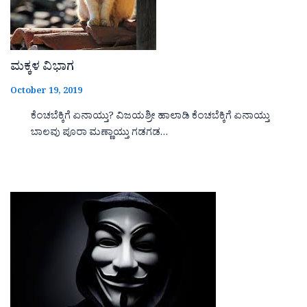
ಮಕ್ಕಳ ವಿಭಾಗ
October 19, 2019
ಕೆಂಚಬೆಕ್ಕಿಗೆ ಏನಾಯ್ತು? ವಿಜಯಶ್ರೀ ಹಾಲಾಡಿ ಕೆಂಚಬೆಕ್ಕಿಗೆ ಏನಾಯ್ತು
ಬಾಲವು ಪೂರಾ ಮಣ್ಣಾಯ್ತು ಗಡಗಡ…