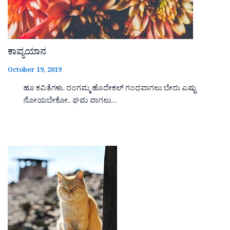
ಕಾವ್ಯಯಾನ
October 19, 2019
ಹೂ ಕವಿತೆಗಳು. ರಂಗಮ್ಮ ಹೊದೇಕಲ್ ಗಂಧವಾಗಲು ಬೇರು ಎಷ್ಟು
ನೋಯಬೇಕೋ.. ಘಮ ವಾಗಲು…