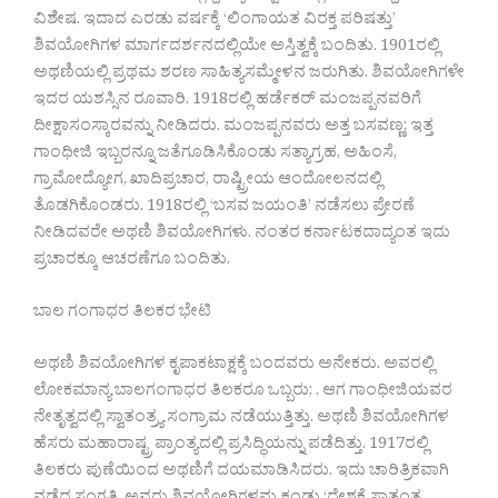
ವಿಶೇಷ. ಇದಾದ ಎರಡು ವರ್ಷಕ್ಕೆ ‘ಲಿಂಗಾಯತ ವಿರಕ್ತ ಪರಿಷತ್ತು’
ಶಿವಯೋಗಿಗಳ ಮಾರ್ಗದರ್ಶನದಲ್ಲಿಯೇ ಅಸ್ತಿತ್ವಕ್ಕೆ ಬಂದಿತು. 1901ರಲ್ಲಿ
ಅಥಣಿಯಲ್ಲಿ ಪ್ರಥಮ ಶರಣ ಸಾಹಿತ್ಯಸಮ್ಮೇಳನ ಜರುಗಿತು. ಶಿವಯೋಗಿಗಳೇ
ಇದರ ಯಶಸ್ಸಿನ ರೂವಾರಿ. 1918ರಲ್ಲಿ ಹರ್ಡೆಕರ್ ಮಂಜಪ್ಪನವರಿಗೆ
ದೀಕ್ಷಾಸಂಸ್ಕಾರವನ್ನು ನೀಡಿದರು. ಮಂಜಪ್ಪನವರು ಅತ್ತ ಬಸವಣ್ಣ; ಇತ್ತ
ಗಾಂಧೀಜಿ ಇಬ್ಬರನ್ನೂ ಜತೆಗೂಡಿಸಿಕೊಂಡು ಸತ್ಯಾಗ್ರಹ, ಅಹಿಂಸೆ,
ಗ್ರಾಮೋದ್ಯೋಗ, ಖಾದಿಪ್ರಚಾರ, ರಾಷ್ಟ್ರೀಯ ಆಂದೋಲನದಲ್ಲಿ
ತೊಡಗಿಕೊಂಡರು. 1918ರಲ್ಲಿ ‘ಬಸವ ಜಯಂತಿ’ ನಡೆಸಲು ಪ್ರೇರಣೆ
ನೀಡಿದವರೇ ಅಥಣಿ ಶಿವಯೋಗಿಗಳು. ನಂತರ ಕರ್ನಾಟಕದಾದ್ಯಂತ ಇದು
ಪ್ರಚಾರಕ್ಕೂ ಆಚರಣೆಗೂ ಬಂದಿತು.
ಬಾಲ ಗಂಗಾಧರ ತಿಲಕರ ಭೇಟಿ
ಅಥಣಿ ಶಿವಯೋಗಿಗಳ ಕೃಪಾಕಟಾಕ್ಷಕ್ಕೆ ಬಂದವರು ಅನೇಕರು. ಅವರಲ್ಲಿ
ಲೋಕಮಾನ್ಯ ಬಾಲಗಂಗಾಧರ ತಿಲಕರೂ ಒಬ್ಬರು; . ಆಗ ಗಾಂಧೀಜಿಯವರ
ನೇತೃತ್ವದಲ್ಲಿ ಸ್ವಾತಂತ್ರ್ಯ ಸಂಗ್ರಾಮ ನಡೆಯುತ್ತಿತ್ತು. ಅಥಣಿ ಶಿವಯೋಗಿಗಳ
ಹೆಸರು ಮಹಾರಾಷ್ಟ್ರ ಪ್ರಾಂತ್ಯದಲ್ಲಿ ಪ್ರಸಿದ್ಧಿಯನ್ನು ಪಡೆದಿತ್ತು. 1917ರಲ್ಲಿ
ತಿಲಕರು ಪುಣೆಯಿಂದ ಅಥಣಿಗೆ ದಯಮಾಡಿಸಿದರು. ಇದು ಚಾರಿತ್ರಿಕವಾಗಿ