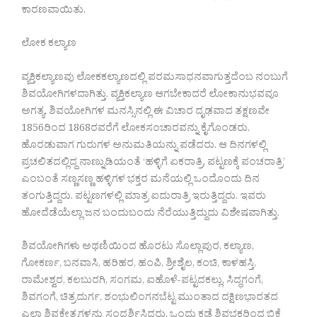
ಕಾರಣವಾಯಿತು.
ಲೋಕ ಕಲ್ಯಾಣ
ವ್ಯಕ್ತಿಕಲ್ಯಾಣವು ಲೋಕಕಲ್ಯಾಣದಲ್ಲಿ ಪರಮಸಾಧನವಾಗುತ್ತದೆಂಬ ನಂಬುಗೆ
ಶಿವಯೋಗಿಗಳದಾಗಿತ್ತು. ವ್ಯಕ್ತಿಕಲ್ಯಾಣ ಆಗಬೇಕಾದರೆ ಲೋಕಾನುಭವವೂ
ಅಗತ್ಯ. ಶಿವಯೋಗಿಗಳ ಮನಸ್ಸಿನಲ್ಲಿ ಈ ವಿಚಾರ ದೃಢವಾದ ತಕ್ಷಣವೇ
1856ರಿಂದ 1868ರವರೆಗೆ ಲೋಕಸಂಚಾರವನ್ನು ಕೈಗೊಂಡರು.
ಹೊರಡುವಾಗ ಗುರುಗಳ ಅನುಮತಿಯನ್ನು ಪಡೆದರು. ಆ ದಿನಗಳಲ್ಲಿ
ಪ್ರಚಲಿತದಲ್ಲಿದ್ದ ನಾಣ್ನುಡಿಯಂತೆ ‘ಹಳ್ಳಿಗೆ ಏಕರಾತ್ರಿ, ಪಟ್ಟಣಕ್ಕೆ ಪಂಚರಾತ್ರಿ’
ಎಂಬಂತೆ ಸಣ್ಣಸಣ್ಣ ಹಳ್ಳಿಗಳ ಭಕ್ತರ ಮನೆಯಲ್ಲಿ ಒಂದೊಂದು ದಿನ
ತಂಗುತ್ತಿದ್ದರು. ಪಟ್ಟಣಗಳಲ್ಲಿ ಮಾತ್ರ ಐದುರಾತ್ರಿ ಇರುತ್ತಿದ್ದರು. ಇವರು
ಹೋದೆಡೆಯೆಲ್ಲಾ ಜನ ಬಂದುಬಂದು ನೆರೆಯುತ್ತಿದ್ದುದು ವಿಶೇಷವಾಗಿತ್ತು.
ಶಿವಯೋಗಿಗಳು ಅಥಣಿಯಿಂದ ಹೊರಟು ಸೊಲ್ಲಾಪುರ, ಕಲ್ಯಾಣ,
ಗೋಕರ್ಣ, ಬನವಾಸಿ, ಹರಿಹರ, ಹಂಪಿ, ಶ್ರೀಶೈಲ, ಕಂಚಿ, ಕಾಳಹಸ್ತಿ,
ರಾಮೇಶ್ವರ, ಕಲಬುರಗಿ, ಸಂಗಮ, ಐಹೊಳೆ-ಪಟ್ಟದಕಲ್ಲು, ಸಿದ್ಧಗಂಗೆ,
ಶಿವಗಂಗೆ, ಚಿತ್ರದುರ್ಗ, ಶಂಭುಲಿಂಗನಬೆಟ್ಟ ಮುಂತಾದ ದಕ್ಷಿಣಭಾರತದ
ಎಲ್ಲಾ ಶಿವಕ್ಷೇತ್ರಗಳನ್ನು ಸಂದರ್ಶಿಸಿದರು. ಒಂದು ಕಡೆ ಶಿವಭಕ್ತರಿಂದ ಭಿಕ್ಷೆ