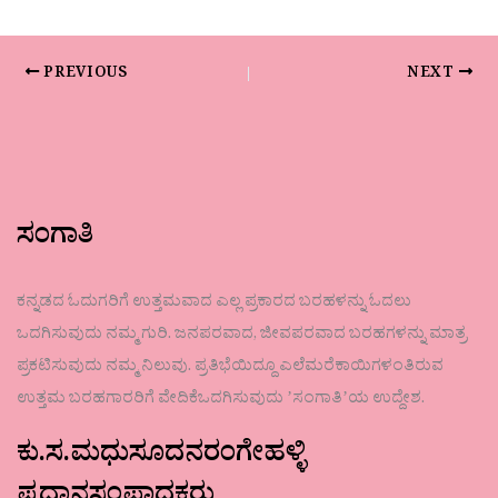
PREVIOUS
NEXT
ಸಂಗಾತಿ
ಕನ್ನಡದ ಓದುಗರಿಗೆ ಉತ್ತಮವಾದ ಎಲ್ಲ ಪ್ರಕಾರದ ಬರಹಳನ್ನು ಓದಲು
ಒದಗಿಸುವುದು ನಮ್ಮ ಗುರಿ. ಜನಪರವಾದ, ಜೀವಪರವಾದ ಬರಹಗಳನ್ನು ಮಾತ್ರ
ಪ್ರಕಟಿಸುವುದು ನಮ್ಮ ನಿಲುವು. ಪ್ರತಿಭೆಯಿದ್ದೂ ಎಲೆಮರೆಕಾಯಿಗಳಂತಿರುವ
ಉತ್ತಮ ಬರಹಗಾರರಿಗೆ ವೇದಿಕೆಒದಗಿಸುವುದು ʼಸಂಗಾತಿʼಯ ಉದ್ದೇಶ.
ಕು.ಸ.ಮಧುಸೂದನರಂಗೇಹಳ್ಳಿ