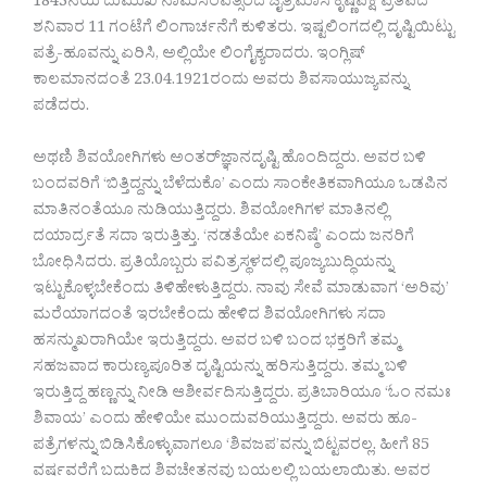
1843ನೆಯ ದುಮುಖಿ ನಾಮಸಂವತ್ಸರದ ಚೈತ್ರಮಾಸ ಕೃಷ್ಣಪಕ್ಷ ಪ್ರತಿಪದೆ
ಶನಿವಾರ 11 ಗಂಟೆಗೆ ಲಿಂಗಾರ್ಚನೆಗೆ ಕುಳಿತರು. ಇಷ್ಟಲಿಂಗದಲ್ಲಿ ದೃಷ್ಟಿಯಿಟ್ಟು
ಪತ್ರೆ-ಹೂವನ್ನು ಏರಿಸಿ, ಅಲ್ಲಿಯೇ ಲಿಂಗೈಕ್ಯರಾದರು. ಇಂಗ್ಲಿಷ್
ಕಾಲಮಾನದಂತೆ 23.04.1921ರಂದು ಅವರು ಶಿವಸಾಯುಜ್ಯವನ್ನು
ಪಡೆದರು.
ಅಥಣಿ ಶಿವಯೋಗಿಗಳು ಅಂತರ್​ಜ್ಞಾನದೃಷ್ಟಿ ಹೊಂದಿದ್ದರು. ಅವರ ಬಳಿ
ಬಂದವರಿಗೆ ‘ಬಿತ್ತಿದ್ದನ್ನು ಬೆಳೆದುಕೊ’ ಎಂದು ಸಾಂಕೇತಿಕವಾಗಿಯೂ ಒಡಪಿನ
ಮಾತಿನಂತೆಯೂ ನುಡಿಯುತ್ತಿದ್ದರು. ಶಿವಯೋಗಿಗಳ ಮಾತಿನಲ್ಲಿ
ದಯಾರ್ದ್ರತೆ ಸದಾ ಇರುತ್ತಿತ್ತು. ‘ನಡತೆಯೇ ಏಕನಿಷ್ಠೆ’ ಎಂದು ಜನರಿಗೆ
ಬೋಧಿಸಿದರು. ಪ್ರತಿಯೊಬ್ಬರು ಪವಿತ್ರಸ್ಥಳದಲ್ಲಿ ಪೂಜ್ಯಬುದ್ಧಿಯನ್ನು
ಇಟ್ಟುಕೊಳ್ಳಬೇಕೆಂದು ತಿಳಿಹೇಳುತ್ತಿದ್ದರು. ನಾವು ಸೇವೆ ಮಾಡುವಾಗ ‘ಅರಿವು’
ಮರೆಯಾಗದಂತೆ ಇರಬೇಕೆಂದು ಹೇಳಿದ ಶಿವಯೋಗಿಗಳು ಸದಾ
ಹಸನ್ಮುಖರಾಗಿಯೇ ಇರುತ್ತಿದ್ದರು. ಅವರ ಬಳಿ ಬಂದ ಭಕ್ತರಿಗೆ ತಮ್ಮ
ಸಹಜವಾದ ಕಾರುಣ್ಯಪೂರಿತ ದೃಷ್ಟಿಯನ್ನು ಹರಿಸುತ್ತಿದ್ದರು. ತಮ್ಮ ಬಳಿ
ಇರುತ್ತಿದ್ದ ಹಣ್ಣನ್ನು ನೀಡಿ ಆಶೀರ್ವದಿಸುತ್ತಿದ್ದರು. ಪ್ರತಿಬಾರಿಯೂ ‘ಓಂ ನಮಃ
ಶಿವಾಯ’ ಎಂದು ಹೇಳಿಯೇ ಮುಂದುವರಿಯುತ್ತಿದ್ದರು. ಅವರು ಹೂ-
ಪತ್ರೆಗಳನ್ನು ಬಿಡಿಸಿಕೊಳ್ಳುವಾಗಲೂ ‘ಶಿವಜಪ’ವನ್ನು ಬಿಟ್ಟವರಲ್ಲ. ಹೀಗೆ 85
ವರ್ಷವರೆಗೆ ಬದುಕಿದ ಶಿವಚೇತನವು ಬಯಲಲ್ಲಿ ಬಯಲಾಯಿತು. ಅವರ