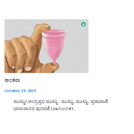
ಅಂಕಣ
October 19, 2019
ಮುಟ್ಟು! ಚಂದ್ರಪ್ರಭ ಮುಟ್ಟು .. ಮುಟ್ಟು.. ಮುಟ್ಟು.. ಪ್ರಜಾವಾಣಿ
ಭಾನುವಾರದ ಪುರವಣಿ (೨೩/೧೦/೧೯)…