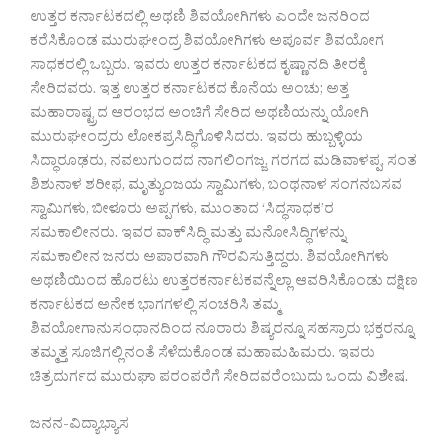
ಉತ್ತರ ಕರ್ನಾಟಕದಲ್ಲಿ ಅಥಣಿ ಶಿವಯೋಗಿಗಳು ಎಂದೇ ಜನರಿಂದ
ಕರೆಸಿಕೊಂಡ ಮುರುಘೕಂದ್ರ ಶಿವಯೋಗಿಗಳು ಅಪೂರ್ವ ಶಿವಯೋಗ
ಸಾಧಕರಲ್ಲಿ ಒಬ್ಬರು. ಇವರು ಉತ್ತರ ಕರ್ನಾಟಕದ ಕೃಷ್ಣಾನದಿ ತೀರಕ್ಕೆ
ಸೇರಿದವರು. ಇತ್ತ ಉತ್ತರ ಕರ್ನಾಟಕದ ಕೊನೆಯ ಅಂಚು; ಅತ್ತ
ಮಹಾರಾಷ್ಟ್ರದ ಆರಂಭದ ಅಂಚಿಗೆ ಸೇರಿದ ಅಥಣಿಯನ್ನು ಯೋಗಿ
ಮುರುಘೕಂದ್ರರು ಲೋಕಪ್ರಸಿದ್ಧಿಗೊಳಿಸಿದರು. ಇವರು ಹುಬ್ಬಳ್ಳಿಯ
ಸಿದ್ಧಾರೂಢರು, ನವಲುಗುಂದದ ನಾಗಲಿಂಗಜ್ಜ, ಗರಗದ ಮಡಿವಾಳಪ್ಪ, ಸಂತ
ಶಿಶುನಾಳ ಶರೀಫ, ಮೃತ್ಯುಂಜಯ ಸ್ವಾಮಿಗಳು, ಬಂಥನಾಳ ಸಂಗನಬಸವ
ಸ್ವಾಮಿಗಳು, ಬೀಳೂರು ಅಪ್ಪಗಳು, ಮುಂತಾದ ‘ಸಿದ್ಧಸಾಧಕ’ರ
ಸಮಕಾಲೀನರು. ಇವರ ವಾಕ್​ಸಿದ್ಧಿ ಮತ್ತು ಮನೋಸಿದ್ಧಿಗಳನ್ನು
ಸಮಕಾಲೀನ ಜನರು ಅಪಾರವಾಗಿ ಗೌರವಿಸುತ್ತಿದ್ದರು. ಶಿವಯೋಗಿಗಳು
ಅಥಣಿಯಿಂದ ಹೊರಟು ಉತ್ತರಕರ್ನಾಟಕವನ್ನೆಲ್ಲಾ ಆವರಿಸಿಕೊಂಡು ದಕ್ಷಿಣ
ಕರ್ನಾಟಕದ ಅನೇಕ ಭಾಗಗಳಲ್ಲಿ ಸಂಚರಿಸಿ ತಮ್ಮ
ಶಿವಯೋಗಾನುಸಂಧಾನದಿಂದ ನೂರಾರು ಶಿಷ್ಯರನ್ನೂ ಸಹಸ್ರಾರು ಭಕ್ತರನ್ನೂ
ತಮ್ಮತ್ತ ಸೂಜಿಗಲ್ಲಿನಂತೆ ಸೆಳೆದುಕೊಂಡ ಮಹಾಮಹಿಮರು. ಇವರು
ಚಿತ್ರದುರ್ಗದ ಮುರುಘಾ ಪರಂಪರೆಗೆ ಸೇರಿದವರೆಂಬುದು ಒಂದು ವಿಶೇಷ.
ಜನನ-ವಿದ್ಯಾಭ್ಯಾಸ