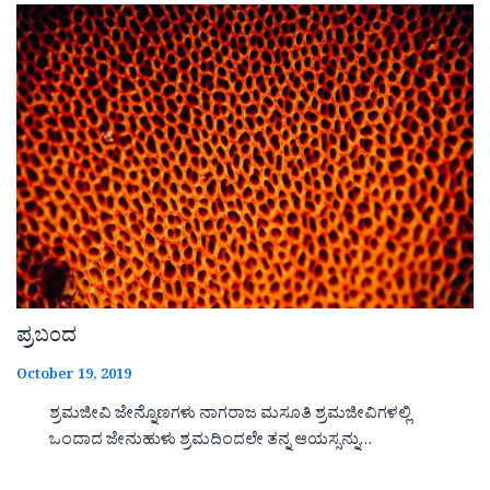
ಪ್ರಬಂದ
October 19, 2019
ಶ್ರಮಜೀವಿ ಜೇನ್ನೊಣಗಳು ನಾಗರಾಜ ಮಸೂತಿ ಶ್ರಮಜೀವಿಗಳಲ್ಲಿ
ಒಂದಾದ ಜೇನುಹುಳು ಶ್ರಮದಿಂದಲೇ ತನ್ನ ಆಯಸ್ಸನ್ನು…