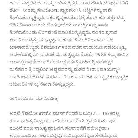
ಹಾಗೂ ಸುತ್ತಲಿನ ಜಾಗವನ್ನು ಗುಡಿಸುತ್ತಿದ್ದರು. ಊರ ಹೊರಗಡೆ ಇದ್ದ ಬಾವಿಗೆ
ಹೋಗಿ, ನೀರನ್ನು ಸೇದಿಕೊಂಡು ಸ್ನಾನಮುಗಿಸಿ, ಬಟ್ಟೆಗಳನ್ನು ತಾವೇ
ತೊಳೆದುಕೊಳ್ಳುತ್ತಿದ್ದರು. ಪಕ್ಕದಲ್ಲಿದ್ದ ಹೂತೋಟಕ್ಕೆ ಹೋಗಿ ಹೂ-ಪತ್ರೆಗಳನ್ನು
ಬಿಡಿಸಿಕೊಂಡು ಬಂದು ಲಿಂಗಪೂಜೆಯ ಸಾಮಗ್ರಿಗಳನ್ನು ತಾವೇ
ತೊಳೆದುಕೊಂಡು ಲಿಂಗಪೂಜೆ ಮಾಡಿಕೊಳ್ಳುತ್ತಿದ್ದರು. ನಂತರ ಪ್ರಸಾದ
ಸೇವನೆ ಆಗುತ್ತಿತ್ತು. ಮಧ್ಯಾಹ್ನ ಮರಳಿ ಪೂಜೆ ಮುಗಿಸಿ ಒಂದು ಗಂಟೆ
ಯಾರಾದರೊಬ್ಬರು ಶಿವಯೋಗಿಗಳಿಂದ ವಚನ ಪಾರಾಯಣ ನಡೆಯುತ್ತಿತ್ತು.
ಆ ವೇಳೆಯಲ್ಲಿ ಮೌನಾಚರಣೆ ಮಾಡುತ್ತಿದ್ದರು. ಶಿವಯೋಗಿಗಳು ತಮ್ಮ ಜೀವಿತ
ಕಾಲದಲ್ಲಿ ಅಥಣಿಯ ಪರಿಸರದ ಭಕ್ತ ವರ್ಗಕ್ಕೆ ಸೇರಿದ ಶ್ರಿ ಢವಳೇಶ್ವರ
ಮನೆತನದ ಶ್ರಿ ಸಿದ್ಧಲಿಂಗ ಅಪ್ಪನವರನ್ನು ಮಠದ ಪೀಠಾಧಿಪತಿಯನ್ನಾಗಿ
ಮಾಡಿ ಅವರ ಜೊತೆಗೆ ಮಠದ ಧಾರ್ಮಿಕ ಸಾಮಾಜಿಕ ಸಾಂಸ್ಕೃತಿಕ ಆಧ್ಯಾತ್ಮಿಕ
ಚಟುವಟಿಕೆಗಳನ್ನು ನೋಡಿ ಕೊಳ್ಳುತ್ತಿದ್ದರು.
ಉಸಿರಾಯಿತು ವಚನಸಾಹಿತ್ಯ
ಅಥಣಿ ಶಿವಯೋಗಿಗಳಿಗೊ ವಚನಗಳೆಂದರೆ ಬಲುಪ್ರೀತಿ. . 1898ರಲ್ಲಿ
ಶರಣ ಸಾಹಿತ್ಯ ವಿದ್ವಾಂಸರ ಸಭೆಯು ಅಥಣಿಯಲ್ಲಿ ನಡೆಯಿತು. ಇದು
ಮುಂದೆ ಶರಣ ಸಾಹಿತ್ಯ ಪ್ರಕಟಣೆಗೆ, ಸಂಪಾದನೆಗೆ ಪರೋಕ್ಷವಾಗಿ
ಕಾರಣವಾಯಿತು. ಆಕಾಲದಲ್ಲಿದ್ದ ಗಣ್ಯವಿದ್ವಾಂಸರೆಲ್ಲರು ಸೇರಿದ್ದೊಂದು