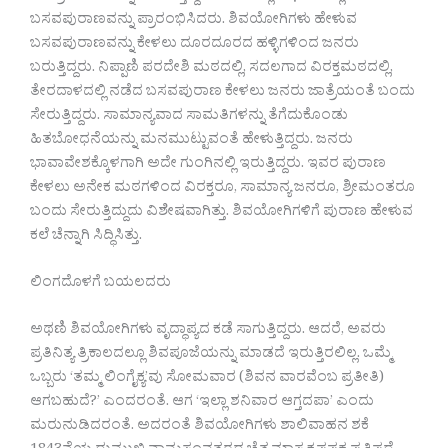
ಬಸವಪುರಾಣವನ್ನು ಪ್ರಾರಂಭಿಸಿದರು. ಶಿವಯೋಗಿಗಳು ಹೇಳುವ
ಬಸವಪುರಾಣವನ್ನು ಕೇಳಲು ದೂರದೂರದ ಹಳ್ಳಿಗಳಿಂದ ಜನರು
ಬರುತ್ತಿದ್ದರು. ನಿಪ್ಪಾಣಿ ಪರದೇಶಿ ಮಠದಲ್ಲಿ, ಸದಲಗಾದ ವಿರಕ್ತಮಠದಲ್ಲಿ,
ತೇರದಾಳದಲ್ಲಿ ನಡೆದ ಬಸವಪುರಾಣ ಕೇಳಲು ಜನರು ಜಾತ್ರೆಯಂತೆ ಬಂದು
ಸೇರುತ್ತಿದ್ದರು. ಸಾಮಾನ್ಯವಾದ ಸಾಮತಿಗಳನ್ನು ತೆಗೆದುಕೊಂಡು
ಹಿತಬೋಧನೆಯನ್ನು ಮನಮುಟ್ಟುವಂತೆ ಹೇಳುತ್ತಿದ್ದರು. ಜನರು
ಭಾವಾವೇಶಕ್ಕೊಳಗಾಗಿ ಅದೇ ಗುಂಗಿನಲ್ಲಿ ಇರುತ್ತಿದ್ದರು. ಇವರ ಪುರಾಣ
ಕೇಳಲು ಅನೇಕ ಮಠಗಳಿಂದ ವಿರಕ್ತರೂ, ಸಾಮಾನ್ಯ ಜನರೂ, ಶ್ರೀಮಂತರೂ
ಬಂದು ಸೇರುತ್ತಿದ್ದುದು ವಿಶೇಷವಾಗಿತ್ತು. ಶಿವಯೋಗಿಗಳಿಗೆ ಪುರಾಣ ಹೇಳುವ
ಕಲೆ ಚೆನ್ನಾಗಿ ಸಿದ್ಧಿಸಿತ್ತು.
ಲಿಂಗದೊಳಗೆ ಬಯಲದರು
ಅಥಣಿ ಶಿವಯೋಗಿಗಳು ವೃದ್ಧಾಪ್ಯದ ಕಡೆ ಸಾಗುತ್ತಿದ್ದರು. ಆದರೆ, ಅವರು
ಪ್ರತಿನಿತ್ಯ ತ್ರಿಕಾಲದಲ್ಲೂ ಶಿವಪೂಜೆಯನ್ನು ಮಾಡದೆ ಇರುತ್ತಿರಲಿಲ್ಲ. ಒಮ್ಮೆ
ಒಬ್ಬರು ‘ತಮ್ಮ ಲಿಂಗೈಕ್ಯ’ವು ಸೋಮವಾರ (ಶಿವನ ವಾರವೆಂಬ ಪ್ರತೀತಿ)
ಆಗಬಹುದೆ?’ ಎಂದರಂತೆ. ಆಗ ‘ಇಲ್ಲಾ ಶನಿವಾರ ಆಗ್ತದಪಾ’ ಎಂದು
ಮರುನುಡಿದರಂತೆ. ಅದರಂತೆ ಶಿವಯೋಗಿಗಳು ಶಾಲಿವಾಹನ ಶಕೆ