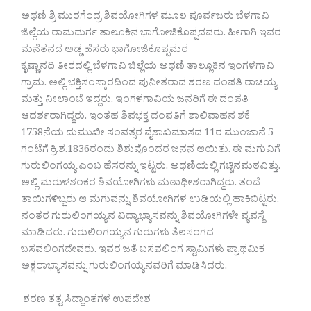
ಅಥಣಿ ಶ್ರಿ ಮುರಗೆಂದ್ರ ಶಿವಯೋಗಿಗಳ ಮೂಲ ಪೂರ್ವಜರು ಬೆಳಗಾವಿ
ಜಿಲ್ಲೆಯ ರಾಮದುರ್ಗ ತಾಲೂಕಿನ ಭಾಗೋಜಿಕೊಪ್ಪದವರು. ಹೀಗಾಗಿ ಇವರ
ಮನೆತನದ ಅಡ್ಡ ಹೆಸರು ಭಾಗೋಜಿಕೊಪ್ಪಮಠ
ಕೃಷ್ಣಾನದಿ ತೀರದಲ್ಲಿ ಬೆಳಗಾವಿ ಜಿಲ್ಲೆಯ ಅಥಣಿ ತಾಲ್ಲೂಕಿನ ಇಂಗಳಗಾವಿ
ಗ್ರಾಮ. ಅಲ್ಲಿ ಭಕ್ತಿಸಂಸ್ಕಾರದಿಂದ ಪುನೀತರಾದ ಶರಣ ದಂಪತಿ ರಾಚಯ್ಯ
ಮತ್ತು ನೀಲಾಂಬೆ ಇದ್ದರು. ಇಂಗಳಗಾವಿಯ ಜನರಿಗೆ ಈ ದಂಪತಿ
ಆದರ್ಶರಾಗಿದ್ದರು. ಇಂತಹ ಶಿವಭಕ್ತ ದಂಪತಿಗೆ ಶಾಲಿವಾಹನ ಶಕೆ
1758ನೆಯ ದುಮುಖೀ ಸಂವತ್ಸರ ವೈಶಾಖಮಾಸದ 11ರ ಮುಂಜಾನೆ 5
ಗಂಟೆಗೆ ಕ್ರಿ.ಶ.1836ರಂದು ಶಿಶುವೊಂದರ ಜನನ ಆಯಿತು. ಈ ಮಗುವಿಗೆ
ಗುರುಲಿಂಗಯ್ಯ ಎಂಬ ಹೆಸರನ್ನು ಇಟ್ಟರು. ಅಥಣಿಯಲ್ಲಿ ಗಚ್ಚಿನಮಠವಿತ್ತು.
ಅಲ್ಲಿ ಮರುಳಶಂಕರ ಶಿವಯೋಗಿಗಳು ಮಠಾಧೀಶರಾಗಿದ್ದರು. ತಂದೆ-
ತಾಯಿಗಳಿಬ್ಬರು ಆ ಮಗುವನ್ನು ಶಿವಯೋಗಿಗಳ ಉಡಿಯಲ್ಲಿ ಹಾಕಿಬಿಟ್ಟರು.
ನಂತರ ಗುರುಲಿಂಗಯ್ಯನ ವಿದ್ಯಾಭ್ಯಾಸವನ್ನು ಶಿವಯೋಗಿಗಳೇ ವ್ಯವಸ್ಥೆ
ಮಾಡಿದರು. ಗುರುಲಿಂಗಯ್ಯನ ಗುರುಗಳು ತೆಲಸಂಗದ
ಬಸವಲಿಂಗದೇವರು. ಇವರ ಜತೆ ಬಸವಲಿಂಗ ಸ್ವಾಮಿಗಳು ಪ್ರಾಥಮಿಕ
ಅಕ್ಷರಾಭ್ಯಾಸವನ್ನು ಗುರುಲಿಂಗಯ್ಯನವರಿಗೆ ಮಾಡಿಸಿದರು.
ಶರಣ ತತ್ವ ಸಿದ್ಧಾಂತಗಳ ಉಪದೇಶ