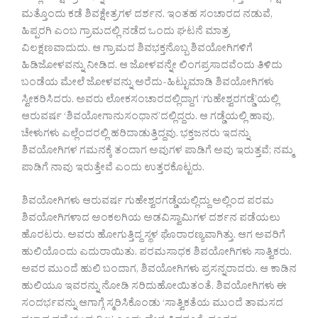
ಮತ್ತೊಂದು ಕಡೆ ಶಿವಕ್ಷೇತ್ರಗಳ ದರ್ಶನ. ಇಂತಹ ಸಂಚಾರದ ನಡುವೆ,
ಹಿಪ್ಪರಗಿ ಎಂಬ ಗ್ರಾಮದಲ್ಲಿ ನಡೆದ ಒಂದು ಘಟನೆ ಮಾತ್ರ
ವಿಲಕ್ಷಣವಾದುದು. ಆ ಗ್ರಾಮದ ಶಿವಭಕ್ತನೊಬ್ಬ ಶಿವಯೋಗಿಗಳಿಗೆ
ಹಿಡಿಜೋಳವನ್ನು ನೀಡಿದ. ಆ ಜೋಳವನ್ನೇ ಲಿಂಗಪ್ರಸಾದವೆಂದು ತಿಳಿದು
ಬಂಡೆಯ ಮೇಲೆ ಜೋಳವನ್ನು ಅರೆದು-ಹಿಟ್ಟುಮಾಡಿ ಶಿವಯೋಗಿಗಳು
ಸ್ವೀಕರಿಸಿದರು. ಅವರು ಲೋಕಸಂಚಾರದಲ್ಲಿದ್ದಾಗ ‘ಗುಹೇಶ್ವರಗಡ್ಡೆ’ಯಲ್ಲಿ
ಆರುವರ್ಷ ‘ಶಿವಯೋಗಾನುಸಂಧಾನ’ದಲ್ಲಿದ್ದರು. ಆ ಗಡ್ಡೆಯಲ್ಲಿ ಹಾವು,
ಚೇಳುಗಳು ಎಲ್ಲೆಂದರಲ್ಲಿ ಹರಿದಾಡುತ್ತಿದ್ದವು. ಭಕ್ತಜನರು ಇದನ್ನು
ಶಿವಯೋಗಿಗಳ ಗಮನಕ್ಕೆ ತಂದಾಗ ಅವುಗಳ ಪಾಡಿಗೆ ಅವು ಇರುತ್ತವೆ; ನಮ್ಮ
ಪಾಡಿಗೆ ನಾವು ಇರುತ್ತೇವೆ ಎಂದು ಉತ್ತರಕೊಟ್ಟರು.
ಶಿವಯೋಗಿಗಳು ಆರುವರ್ಷ ಗುಹೇಶ್ವರಗಡ್ಡೆಯಲ್ಲಿದ್ದು ಅಲ್ಲಿಂದ ಪರಮ
ಶಿವಯೋಗಿಗಳಾದ ಅಂಕಲಗಿಯ ಅಡವಿಸ್ವಾಮಿಗಳ ದರ್ಶನ ಪಡೆಯಲು
ಹೊರಟರು. ಅವರು ಹೋಗುತ್ತಿದ್ದ ಸ್ಥಳ ಘೊರಾರಣ್ಯವಾಗಿತ್ತು. ಆಗ ಅವರಿಗೆ
ಹುಲಿಯೊಂದು ಎದುರಾಯಿತು. ಪರಮಸಾಧಕ ಶಿವಯೋಗಿಗಳು ಸಾತ್ವಿಕರು.
ಅವರ ಮುಂದೆ ಹುಲಿ ಬಂದಾಗ, ಶಿವಯೋಗಿಗಳು ಪ್ರಸನ್ನರಾದರು. ಆ ಕಾಡಿನ
ಹುಲಿಯೂ ಇವರನ್ನು ನೋಡಿ ಸರಿದುಹೋಯಿತಂತೆ. ಶಿವಯೋಗಿಗಳು ಈ
ಸಂದರ್ಭವನ್ನು ಆಗಾಗ್ಗೆ ಸ್ಮರಿಸಿಕೊಂಡು ‘ಸಾತ್ವಿಕತೆಯ ಮುಂದೆ ತಾಮಸದ