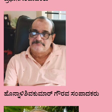
ಪ್ರಧಾನಸಂಪಾದಕರು
ಹೊನ್ನಾಳಿಶಿವಕುಮಾರ್ ಗೌರವ ಸಂಪಾದಕರು