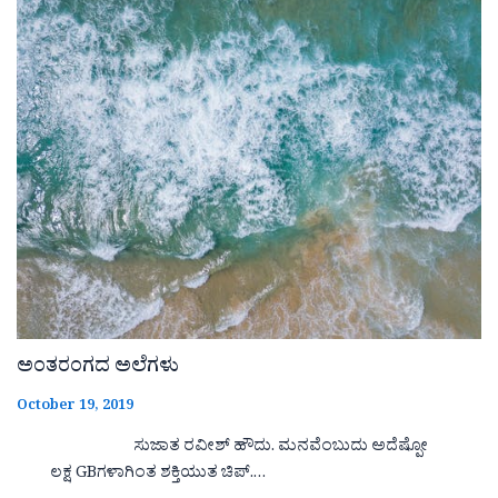
ಅಂತರಂಗದ ಅಲೆಗಳು
October 19, 2019
ಸುಜಾತ ರವೀಶ್ ಹೌದು. ಮನವೆಂಬುದು ಅದೆಷ್ಪೋ
ಲಕ್ಷ GBಗಳಾಗಿಂತ ಶಕ್ತಿಯುತ ಚಿಪ್.…