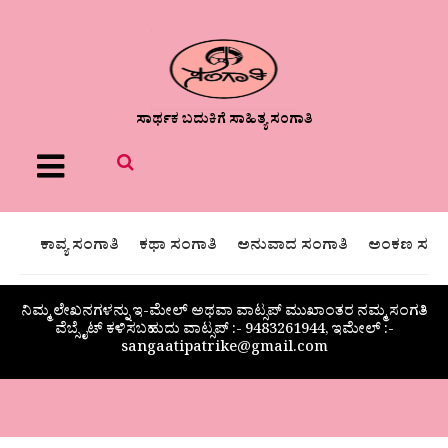
ಸಾರ್ಥಕ ಬದುಕಿಗೆ ಸಾಹಿತ್ಯ ಸಂಗಾತಿ
Menu
ಕಾವ್ಯ ಸಂಗಾತಿ
ಕಥಾ ಸಂಗಾತಿ
ಅನುವಾದ ಸಂಗಾತಿ
ಅಂಕಣ ಸಂಗಾ
ನಿಮ್ಮ ಲೇಖನಗಳನ್ನು ಇ-ಮೇಲ್ ಅಥವಾ ವಾಟ್ಸಪ್ ಮುಖಾಂತರ ನಮ್ಮ ಸಂಗತಿ
ವೆಬ್ಸೈಟ್ ಕಳಿಸಬಹುದು ವಾಟ್ಸಪ್‌ :- 9483261944, ಇಮೇಲ್ :-
sangaatipatrike@gmail.com