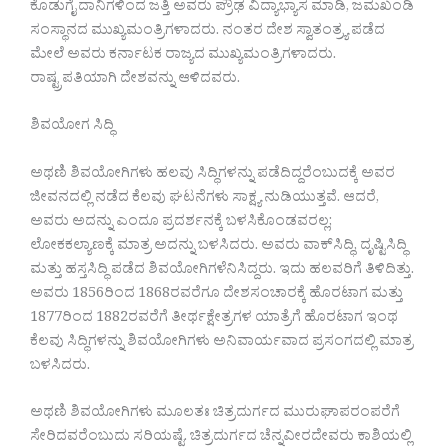
ಕೊಡುಗೈ ದಾನಿಗಳಿಂದ ಜತ್ತಿ ಅವರು ಪ್ರೌಢ ವಿದ್ಯಾಭ್ಯಾಸ ಮಾಡಿ, ಜಮಖಂಡಿ
ಸಂಸ್ಥಾನದ ಮುಖ್ಯಮಂತ್ರಿಗಳಾದರು. ನಂತರ ದೇಶ ಸ್ವಾತಂತ್ರ್ಯ ಪಡೆದ
ಮೇಲೆ ಅವರು ಕರ್ನಾಟಕ ರಾಜ್ಯದ ಮುಖ್ಯಮಂತ್ರಿಗಳಾದರು.
ರಾಷ್ಟ್ರಪತಿಯಾಗಿ ದೇಶವನ್ನು ಆಳಿದವರು.
ಶಿವಯೋಗ ಸಿದ್ಧಿ
ಅಥಣಿ ಶಿವಯೋಗಿಗಳು ಹಲವು ಸಿದ್ಧಿಗಳನ್ನು ಪಡೆದಿದ್ದರೆಂಬುದಕ್ಕೆ ಅವರ
ಜೀವನದಲ್ಲಿ ನಡೆದ ಕೆಲವು ಘಟನೆಗಳು ಸಾಕ್ಷ್ಯ ನುಡಿಯುತ್ತವೆ. ಆದರೆ,
ಅವರು ಅದನ್ನು ಎಂದೂ ಪ್ರದರ್ಶನಕ್ಕೆ ಬಳಸಿಕೊಂಡವರಲ್ಲ;
ಲೋಕಕಲ್ಯಾಣಕ್ಕೆ ಮಾತ್ರ ಅದನ್ನು ಬಳಸಿದರು. ಅವರು ವಾಕ್​ಸಿದ್ಧಿ, ದೃಷ್ಟಿಸಿದ್ಧಿ
ಮತ್ತು ಹಸ್ತಸಿದ್ಧಿ ಪಡೆದ ಶಿವಯೋಗಿಗಳೆನಿಸಿದ್ದರು. ಇದು ಹಲವರಿಗೆ ತಿಳಿದಿತ್ತು.
ಅವರು 1856ರಿಂದ 1868ರವರೆಗೂ ದೇಶಸಂಚಾರಕ್ಕೆ ಹೊರಟಾಗ ಮತ್ತು
1877ರಿಂದ 1882ರವರೆಗೆ ತೀರ್ಥಕ್ಷೇತ್ರಗಳ ಯಾತ್ರೆಗೆ ಹೊರಟಾಗ ಇಂಥ
ಕೆಲವು ಸಿದ್ಧಿಗಳನ್ನು ಶಿವಯೋಗಿಗಳು ಅನಿವಾರ್ಯವಾದ ಪ್ರಸಂಗದಲ್ಲಿ ಮಾತ್ರ
ಬಳಸಿದರು.
ಅಥಣಿ ಶಿವಯೋಗಿಗಳು ಮೂಲತಃ ಚಿತ್ರದುರ್ಗದ ಮುರುಘಾಪರಂಪರೆಗೆ
ಸೇರಿದವರೆಂಬುದು ಸರಿಯಷ್ಟೆ. ಚಿತ್ರದುರ್ಗದ ಚೆನ್ನವೀರದೇವರು ಕಾಶಿಯಲ್ಲಿ