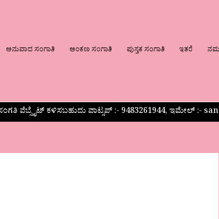
ಅನುವಾದ ಸಂಗಾತಿ
ಅಂಕಣ ಸಂಗಾತಿ
ಪುಸ್ತಕ ಸಂಗಾತಿ
ಇತರೆ
ನಮ್ಮ
ಂಗತಿ ವೆಬ್ಸೈಟ್ ಕಳಿಸಬಹುದು ವಾಟ್ಸಪ್‌ :- 9483261944, ಇಮೇಲ್ :-