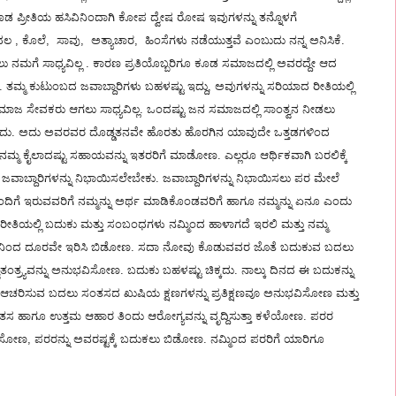
 ಕೂಡ ಪ್ರೀತಿಯ ಹಸಿವಿನಿಂದಾಗಿ ಕೋಪ ದ್ವೇಷ ರೋಷ ಇವುಗಳನ್ನು ತನ್ನೊಳಗೆ
ಲ , ಕೊಲೆ, ಸಾವು, ಅತ್ಯಾಚಾರ, ಹಿಂಸೆಗಳು ನಡೆಯುತ್ತವೆ ಎಂಬುದು ನನ್ನ ಅನಿಸಿಕೆ.
ುಕಲು ನಮಗೆ ಸಾಧ್ಯವಿಲ್ಲ . ಕಾರಣ ಪ್ರತಿಯೊಬ್ಬರಿಗೂ ಕೂಡ ಸಮಾಜದಲ್ಲಿ ಅವರದ್ದೇ ಆದ
 ತಮ್ಮ ಕುಟುಂಬದ ಜವಾಬ್ದಾರಿಗಳು ಬಹಳಷ್ಟು ಇದ್ದು, ಅವುಗಳನ್ನು ಸರಿಯಾದ ರೀತಿಯಲ್ಲಿ
ಸಮಾಜ ಸೇವಕರು ಆಗಲು ಸಾಧ್ಯವಿಲ್ಲ. ಒಂದಷ್ಟು ಜನ ಸಮಾಜದಲ್ಲಿ ಸಾಂತ್ವನ ನೀಡಲು
ಡಬಹುದು. ಅದು ಅವರವರ ದೊಡ್ಡತನವೇ ಹೊರತು ಹೊರಗಿನ ಯಾವುದೇ ಒತ್ತಡಗಳಿಂದ
ನಮ್ಮ ಕೈಲಾದಷ್ಟು ಸಹಾಯವನ್ನು ಇತರರಿಗೆ ಮಾಡೋಣ. ಎಲ್ಲರೂ ಆರ್ಥಿಕವಾಗಿ ಬರಲಿಕ್ಕೆ
ಾಬ್ದಾರಿಗಳನ್ನು ನಿಭಾಯಿಸಲೇಬೇಕು. ಜವಾಬ್ದಾರಿಗಳನ್ನು ನಿಭಾಯಿಸಲು ಪರ ಮೇಲೆ
ಗೆ ಇರುವವರಿಗೆ ನಮ್ಮನ್ನು ಅರ್ಥ ಮಾಡಿಕೊಂಡವರಿಗೆ ಹಾಗೂ ನಮ್ಮನ್ನು ಏನೂ ಎಂದು
ಯಲ್ಲಿ ಬದುಕು ಮತ್ತು ಸಂಬಂಧಗಳು ನಮ್ಮಿಂದ ಹಾಳಾಗದೆ ಇರಲಿ ಮತ್ತು ನಮ್ಮ
ಮ ಬದುಕಿನಿಂದ ದೂರವೇ ಇರಿಸಿ ಬಿಡೋಣ. ಸದಾ ನೋವು ಕೊಡುವವರ ಜೊತೆ ಬದುಕುವ ಬದಲು
ಂತ್ರ್ಯವನ್ನು ಅನುಭವಿಸೋಣ. ಬದುಕು ಬಹಳಷ್ಟು ಚಿಕ್ಕದು. ನಾಲ್ಕು ದಿನದ ಈ ಬದುಕನ್ನು
 ಆಚರಿಸುವ ಬದಲು ಸಂತಸದ ಖುಷಿಯ ಕ್ಷಣಗಳನ್ನು ಪ್ರತಿಕ್ಷಣವೂ ಅನುಭವಿಸೋಣ ಮತ್ತು
ತಸ ಹಾಗೂ ಉತ್ತಮ ಆಹಾರ ತಿಂದು ಆರೋಗ್ಯವನ್ನು ವೃದ್ದಿಸುತ್ತಾ ಕಳೆಯೋಣ. ಪರರ
ಣ, ಪರರನ್ನು ಅವರಷ್ಟಕ್ಕೆ ಬದುಕಲು ಬಿಡೋಣ. ನಮ್ಮಿಂದ ಪರರಿಗೆ ಯಾರಿಗೂ