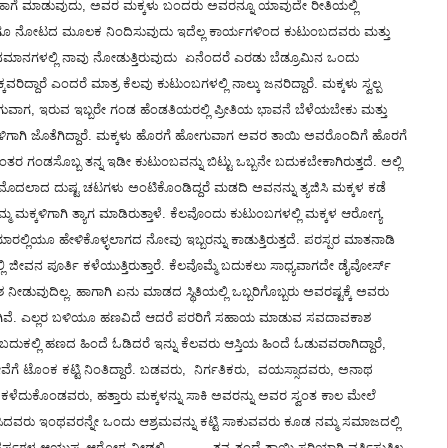
ಬರದ ಹಾಗೆ ಮಾಡುವುದು, ಅವರ ಮಕ್ಕಳು ಬಂದರು ಅವರನ್ನೂ ಯಾವುದೇ ರೀತಿಯಲ್ಲಿ
 ಹಾಗೂ ನೋಟದ ಮೂಲಕ ನಿಂದಿಸುವುದು ಇದೆಲ್ಲ ಕಾರ್ಯಗಳಿಂದ ಕುಟುಂಬದವರು ಮತ್ತು
ಾನಗಳಲ್ಲಿ ನಾವು ನೋಡುತ್ತಿರುವುದು ಏನೆಂದರೆ ಎರಡು ಬೆಡ್ರೂಮಿನ ಒಂದು
ರಿದ್ದಾರೆ ಎಂದರೆ ಮಾತ್ರ ಕೆಲವು ಕುಟುಂಬಗಳಲ್ಲಿ ನಾಲ್ಕು ಜನರಿದ್ದಾರೆ. ಮಕ್ಕಳು ಸ್ವಲ್ಪ
ೋಗುವಾಗ, ಇರುವ ಇಬ್ಬರೇ ಗಂಡ ಹೆಂಡತಿಯರಲ್ಲಿ ಪ್ರೀತಿಯ ಭಾವನೆ ಬೆಳೆಯಬೇಕು ಮತ್ತು
್ಕಳಿಗಾಗಿ ಜೊತೆಗಿದ್ದಾರೆ. ಮಕ್ಕಳು ಹೊರಗೆ ಹೋಗುವಾಗ ಅವರ ತಾಯಿ ಅವರೊಂದಿಗೆ ಹೊರಗೆ
ಂಡಸೊಬ್ಬ ತನ್ನ ಇಡೀ ಕುಟುಂಬವನ್ನು ಬಿಟ್ಟು ಒಬ್ಬನೇ ಬದುಕಬೇಕಾಗಿರುತ್ತದೆ. ಅಲ್ಲಿ
ಗ ಮೊದಲಾದ ದುಷ್ಟ ಚಟಗಳು ಅಂಟಿಕೊಂಡಿದ್ದರೆ ಮಡದಿ ಅವನನ್ನು ತ್ಯಜಿಸಿ ಮಕ್ಕಳ ಕಡೆ
ಮ್ಮ ಮಕ್ಕಳಿಗಾಗಿ ತ್ಯಾಗ ಮಾಡಿರುತ್ತಾಳೆ. ಕೆಲವೊಂದು ಕುಟುಂಬಗಳಲ್ಲಿ ಮಕ್ಕಳ ಆರೋಗ್ಯ
ರಲ್ಲಿಯೂ ಹೇಳಿಕೊಳ್ಳಲಾಗದ ನೋವು ಇಬ್ಬರನ್ನು ಕಾಡುತ್ತಿರುತ್ತದೆ. ಪರಸ್ಪರ ಮಾತನಾಡಿ
ಲಿ ಜೀವನ ಪೂರ್ತಿ ಕಳೆಯುತ್ತಿರುತ್ತಾರೆ. ಕೆಲವೊಮ್ಮೆ ಬದುಕಲು ಸಾಧ್ಯವಾಗದೇ ಡೈವೋರ್ಸ್
ುದಿಲ್ಲ. ಹಾಗಾಗಿ ಏನು ಮಾಡದ ಸ್ಥಿತಿಯಲ್ಲಿ ಒಬ್ಬರಿಗೊಬ್ಬರು ಅವರಷ್ಟಕ್ಕೆ ಅವರು
್ಕದಾಗಿವೆ. ಎಲ್ಲರ ಬಳಿಯೂ ಹಣವಿದೆ ಆದರೆ ಪರರಿಗೆ ಸಹಾಯ ಮಾಡುವ ಸವದಾವಕಾಶ
್ಲಿ ಹಣದ ಹಿಂದೆ ಓಡಿದರೆ ಇನ್ನು ಕೆಲವರು ಆಸ್ತಿಯ ಹಿಂದೆ ಓಡುವವರಾಗಿದ್ದಾರೆ,
 ಸೇವೆಗೆ ಟೊಂಕ ಕಟ್ಟಿ ನಿಂತಿದ್ದಾರೆ. ಬಡವರು, ನಿರ್ಗತಿಕರು, ವಯಸ್ಸಾದವರು, ಅನಾಥ
ೆದುಕೊಂಡವರು, ಹತ್ತಾರು ಮಕ್ಕಳನ್ನು ಸಾಕಿ ಅವರನ್ನು ಅವರ ಸ್ವಂತ ಕಾಲ ಮೇಲೆ
್ಯಯಿಸಿದವರು ಇಂಥವರನ್ನೇ ಒಂದು ಆಶ್ರಮವನ್ನು ಕಟ್ಟಿ ಸಾಕುವವರು ಕೂಡ ನಮ್ಮ ಸಮಾಜದಲ್ಲಿ
 ವರ್ಷಗಳ ಆಯುಷ್ಯ ಆರೋಗ್ಯ ನೀಡಲಿ. ತನ್ನ ತಂದೆ ತಾಯಿ ಸರಿಯಾಗಿ ವರ್ತಿಸುತ್ತಿಲ್ಲ