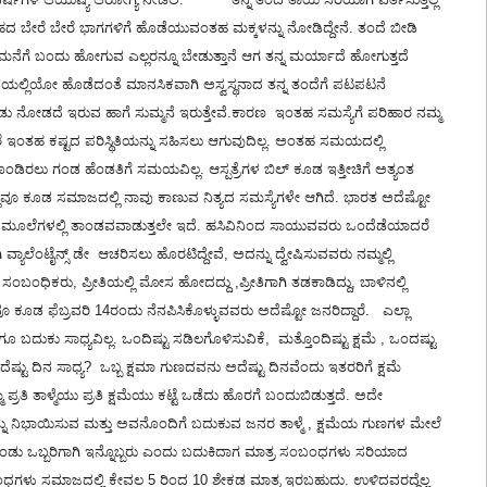
ದೇಹದ ಬೇರೆ ಬೇರೆ ಭಾಗಗಳಿಗೆ ಹೊಡೆಯುವಂತಹ ಮಕ್ಕಳನ್ನು ನೋಡಿದ್ದೇನೆ. ತಂದೆ ಬೀಡಿ
ಿ ಮನೆಗೆ ಬಂದು ಹೋಗುವ ಎಲ್ಲರನ್ನೂ ಬೇಡುತ್ತಾನೆ ಆಗ ತನ್ನ ಮರ್ಯಾದೆ ಹೋಗುತ್ತದೆ
ಯಲ್ಲಿಯೋ ಹೊಡೆದಂತೆ ಮಾನಸಿಕವಾಗಿ ಅಸ್ವಸ್ಥನಾದ ತನ್ನ ತಂದೆಗೆ ಪಟಪಟನೆ
ೊಂಡು ನೋಡದೆ ಇರುವ ಹಾಗೆ ಸುಮ್ಮನೆ ಇರುತ್ತೇವೆ.ಕಾರಣ ಇಂತಹ ಸಮಸ್ಯೆಗೆ ಪರಿಹಾರ ನಮ್ಮ
್ದರೆ ಇಂತಹ ಕಷ್ಟದ ಪರಿಸ್ಥಿತಿಯನ್ನು ಸಹಿಸಲು ಆಗುವುದಿಲ್ಲ. ಅಂತಹ ಸಮಯದಲ್ಲಿ
ಿಕೊಂಡಿರಲು ಗಂಡ ಹೆಂಡತಿಗೆ ಸಮಯವಿಲ್ಲ. ಆಸ್ಪತ್ರೆಗಳ ಬಿಲ್ ಕೂಡ ಇತ್ತೀಚಿಗೆ ಅತ್ಯಂತ
್ಲವೂ ಕೂಡ ಸಮಾಜದಲ್ಲಿ ನಾವು ಕಾಣುವ ನಿತ್ಯದ ಸಮಸ್ಯೆಗಳೇ ಆಗಿದೆ. ಭಾರತ ಅದೆಷ್ಟೋ
 ಮೂಲೆಗಳಲ್ಲಿ ತಾಂಡವವಾಡುತ್ತಲೇ ಇದೆ. ಹಸಿವಿನಿಂದ ಸಾಯುವವರು ಒಂದೆಡೆಯಾದರೆ
್ಯಾಲೆಂಟೈನ್ಸ್ ಡೇ ಆಚರಿಸಲು ಹೊರಟಿದ್ದೇವೆ, ಅದನ್ನು ದ್ವೇಷಿಸುವವರು ನಮ್ಮಲ್ಲಿ
ಸಂಬಂಧಿಕರು, ಪ್ರೀತಿಯಲ್ಲಿ ಮೋಸ ಹೋದದ್ದು ,ಪ್ರೀತಿಗಾಗಿ ತಡಕಾಡಿದ್ದು, ಬಾಳಿನಲ್ಲಿ
 ಕೂಡ ಫೆಬ್ರವರಿ 14ರಂದು ನೆನಪಿಸಿಕೊಳ್ಳುವವರು ಅದೆಷ್ಟೋ ಜನರಿದ್ದಾರೆ. ಎಲ್ಲಾ
ದುಕು ಸಾಧ್ಯವಿಲ್ಲ. ಒಂದಿಷ್ಟು ಸಡಿಲಗೊಳಿಸುವಿಕೆ, ಮತ್ತೊಂದಿಷ್ಟು ಕ್ಷಮೆ , ಒಂದಷ್ಟು
ರೆ ಅದೆಷ್ಟು ದಿನ ಸಾಧ್ಯ? ಒಬ್ಬ ಕ್ಷಮಾ ಗುಣದವನು ಅದೆಷ್ಟು ದಿನವೆಂದು ಇತರರಿಗೆ ಕ್ಷಮೆ
್ರತಿ ತಾಳ್ಮೆಯು ಪ್ರತಿ ಕ್ಷಮೆಯು ಕಟ್ಟೆ ಒಡೆದು ಹೊರಗೆ ಬಂದುಬಿಡುತ್ತದೆ. ಅದೇ
ನು ನಿಭಾಯಿಸುವ ಮತ್ತು ಅವನೊಂದಿಗೆ ಬದುಕುವ ಜನರ ತಾಳ್ಮೆ , ಕ್ಷಮೆಯ ಗುಣಗಳ ಮೇಲೆ
ೊಂಡು ಒಬ್ಬರಿಗಾಗಿ ಇನ್ನೊಬ್ಬರು ಎಂದು ಬದುಕಿದಾಗ ಮಾತ್ರ ಸಂಬಂಧಗಳು ಸರಿಯಾದ
 ಸಂಬಂಧಗಳು ಸಮಾಜದಲ್ಲಿ ಕೇವಲ 5 ರಿಂದ 10 ಶೇಕಡ ಮಾತ್ರ ಇರಬಹುದು. ಉಳಿದವರದ್ದೆಲ್ಲ