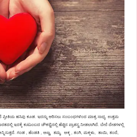
್ತದೆ ಪ್ರೀತಿಯ ಹಸಿವು ಕೂಡ. ಇದನ್ನು ಆರಿಸಲು ಸಂಬಂಧಗಳಿಂದ ಮಾತ್ರ ಸಾಧ್ಯ. ಉತ್ತಮ
ಿ ಇದಕ್ಕೆ ಕುಟುಂಬದ ಚೌಕಟ್ಟಿನಲ್ಲಿ ಹೆಚ್ಚಿನ ಪ್ರಾಶಸ್ತ್ಯ ನೀಡಲಾಗಿದೆ. ಬೇರೆ ದೇಶಗಳಲ್ಲಿ
ನ್ನಿಸುತ್ತದೆ. ಗಂಡ , ಹೆಂಡತಿ , ಅಣ್ಣ, ತಮ್ಮ, ಅಕ್ಕ , ತಂಗಿ, ಮಕ್ಕಳು, ತಾಯಿ, ತಂದೆ,