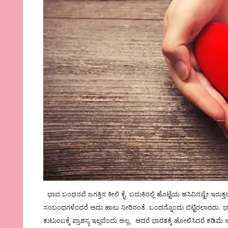
ಭಾವ ಬಂಧನವೆ ಜಗತ್ತಿನ ಕೀಲಿ ಕೈ. ಬದುಕಿನಲ್ಲಿ ಹೊಟ್ಟೆಯ ಹಸಿವಿನಷ್ಟೇ ಇರುತ
ಸಂಬಂಧಗಳೆಂದರೆ ಅದು ಹಾಲು ನೀರಿನಂತೆ. ಒಂದನ್ನೊಂದು ಬಿಟ್ಟಿರಲಾರದು. ಭಾರತದಲ್ಲ
ಕುಟುಂಬಕ್ಕೆ ಪ್ರಾಶಸ್ಯ ಇಲ್ಲವೆಂದು ಅಲ್ಲ, ಆದರೆ ಭಾರತಕ್ಕೆ ಹೋಲಿಸಿದರೆ ಕಡಿಮೆ ಅ