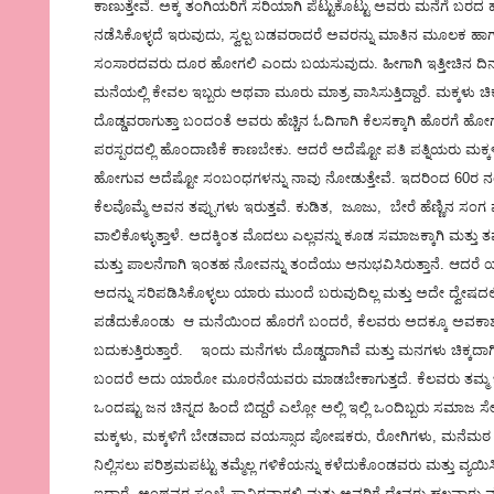
ಕಾಣುತ್ತೇವೆ. ಅಕ್ಕ ತಂಗಿಯರಿಗೆ ಸರಿಯಾಗಿ ಪೆಟ್ಟುಕೊಟ್ಟು ಅವರು ಮನೆಗೆ 
ನಡೆಸಿಕೊಳ್ಳದೆ ಇರುವುದು, ಸ್ವಲ್ಪ ಬಡವರಾದರೆ ಅವರನ್ನು ಮಾತಿನ ಮೂಲಕ
ಸಂಸಾರದವರು ದೂರ ಹೋಗಲಿ ಎಂದು ಬಯಸುವುದು. ಹೀಗಾಗಿ ಇತ್ತೀಚಿನ ದಿನಮ
ಮನೆಯಲ್ಲಿ ಕೇವಲ ಇಬ್ಬರು ಅಥವಾ ಮೂರು ಮಾತ್ರ ವಾಸಿಸುತ್ತಿದ್ದಾರೆ. ಮಕ್ಕಳು ಚಿಕ್ಕವ
ದೊಡ್ಡವರಾಗುತ್ತಾ ಬಂದಂತೆ ಅವರು ಹೆಚ್ಚಿನ ಓದಿಗಾಗಿ ಕೆಲಸಕ್ಕಾಗಿ ಹೊರಗೆ ಹ
ಪರಸ್ಪರದಲ್ಲಿ ಹೊಂದಾಣಿಕೆ ಕಾಣಬೇಕು. ಆದರೆ ಅದೆಷ್ಟೋ ಪತಿ ಪತ್ನಿಯರು ಮಕ
ಹೋಗುವ ಅದೆಷ್ಟೋ ಸಂಬಂಧಗಳನ್ನು ನಾವು ನೋಡುತ್ತೇವೆ. ಇದರಿಂದ 60ರ ನಂತರ ಗ
ಕೆಲವೊಮ್ಮೆ ಅವನ ತಪ್ಪುಗಳು ಇರುತ್ತವೆ. ಕುಡಿತ, ಜೂಜು, ಬೇರೆ ಹೆಣ್ಣಿನ ಸಂ
ವಾಲಿಕೊಳ್ಳುತ್ತಾಳೆ. ಅದಕ್ಕಿಂತ ಮೊದಲು ಎಲ್ಲವನ್ನು ಕೂಡ ಸಮಾಜಕ್ಕಾಗಿ ಮತ್ತು ತ
ಮತ್ತು ಪಾಲನೆಗಾಗಿ ಇಂತಹ ನೋವನ್ನು ತಂದೆಯು ಅನುಭವಿಸಿರುತ್ತಾನೆ. ಆದರೆ ಯಾ
ಅದನ್ನು ಸರಿಪಡಿಸಿಕೊಳ್ಳಲು ಯಾರು ಮುಂದೆ ಬರುವುದಿಲ್ಲ ಮತ್ತು ಅದೇ ದ್ವೇಷದಲ್
ಪಡೆದುಕೊಂಡು ಆ ಮನೆಯಿಂದ ಹೊರಗೆ ಬಂದರೆ, ಕೆಲವರು ಅದಕ್ಕೂ ಅವಕಾಶ ನೀಡುವ
ಬದುಕುತ್ತಿರುತ್ತಾರೆ. ಇಂದು ಮನೆಗಳು ದೊಡ್ಡದಾಗಿವೆ ಮತ್ತು ಮನಗಳು ಚಿಕ
ಬಂದರೆ ಅದು ಯಾರೋ ಮೂರನೆಯವರು ಮಾಡಬೇಕಾಗುತ್ತದೆ. ಕೆಲವರು ತಮ್ಮ ಬದುಕಲ
ಒಂದಷ್ಟು ಜನ ಚಿನ್ನದ ಹಿಂದೆ ಬಿದ್ದರೆ ಎಲ್ಲೋ ಅಲ್ಲಿ ಇಲ್ಲಿ ಒಂದಿಬ್ಬರು ಸಮಾಜ
ಮಕ್ಕಳು, ಮಕ್ಕಳಿಗೆ ಬೇಡವಾದ ವಯಸ್ಸಾದ ಪೋಷಕರು, ರೋಗಿಗಳು, ಮನೆಮಠ ಕಳ
ನಿಲ್ಲಿಸಲು ಪರಿಶ್ರಮಪಟ್ಟು ತಮ್ಮೆಲ್ಲ ಗಳಿಕೆಯನ್ನು ಕಳೆದುಕೊಂಡವರು ಮತ್ತು ವ
ಇದ್ದಾರೆ. ಅಂಥವರ ಸಂಖ್ಯೆ ಸಾವಿರವಾಗಲಿ ಮತ್ತು ಅವರಿಗೆ ದೇವರು ಹಲವಾರು