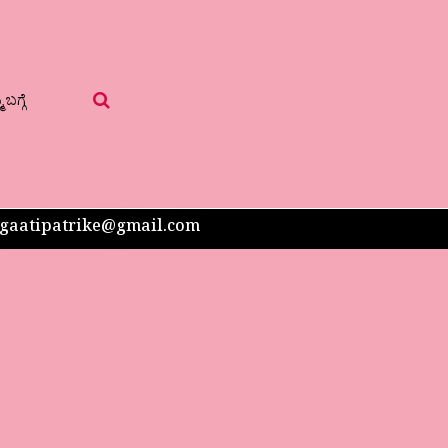
 ಬಗ್ಗೆ
 sangaatipatrike@gmail.com