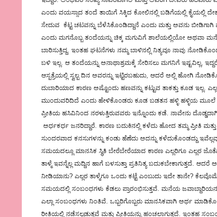
ಎಂದು ವಯಸ್ಸಾದ ತಂದೆ ತಾಯಿಗೆ ಸಿಕ್ಕಿದ ಕೋಲಿನಲ್ಲಿ ಬಡಿಗೆಯಲ್ಲಿ ಕೈಯಲ್ಲಿ 
ಸೇದುವ ಕೆಟ್ಟ ಚಟವನ್ನು ಬೆಳೆಸಿಕೊಂಡಿದ್ದಾನೆ ಎಂದು ಮತ್ತು ಅವನು ಬೀಡಿಗಾಗ
ಎಂದು ಮಗನೊಬ್ಬ ತಂದೆಯನ್ನು ಚಿಕ್ಕ ಮಗುವಿಗೆ ಶಾಲೆಯಲ್ಲಿಯೋ ಅಥವಾ ಮನೆ
ಬಾರಿಸುತ್ತಿದ್ದ. ಇಂತಹ ಘಟನೆಗಳು ನಮ್ಮ ಬಾಳಿನಲ್ಲಿ ನಿತ್ಯವೂ ನಾವು ನೋಡಿಕ
ಬಳಿ ಇಲ್ಲ. ಆ ತಂದೆಯನ್ನು ಅನಾಥಾಶ್ರಮಕ್ಕೆ ಸೇರಿಸಲು ಮಗನಿಗೆ ಇಷ್ಟವಿಲ್ಲ, ಇದ
ಆಸ್ಪತ್ರೆಯಲ್ಲಿ ಸ್ವಲ್ಪ ದಿನ ಅವರನ್ನು ಇಟ್ಟಿರಬಹುದು, ಆದರೆ ಅಲ್ಲಿ ಹೋಗಿ ನೋಡ
ದುಬಾರಿಯಾದ ಕಾರಣ ಅಷ್ಟೊಂದು ಹಣವನ್ನು ಕಟ್ಟುವ ತಾಕತ್ತು ಕೂಡ ಇಲ್ಲ. ಎಲ
ಮುಂದುವರಿದಿದೆ ಎಂದು ಹೇಳಿಕೊಂಡರು ಕೂಡ ಬಡತನ ಹಳ್ಳಿ ಹಳ್ಳಿಯ ಮೂಲೆ
ಪ್ರೀತಿಯ ಹಸಿವಿನಿಂದ ನರಳುತ್ತಿರುವವರು ಇನ್ನೊಂದು ಕಡೆ. ನಾವೇನು ದೊಡ್ಡದಾಗಿ ವ
ಅರ್ಧಕರ್ಧ ಜನರಿದ್ದಾರೆ. ಕಾರಣ ಬದುಕಿನಲ್ಲಿ ಕಳೆದು ಹೋದ ತಮ್ಮ ಪ್ರೀತಿ ಮತ್ತು 
ಸುಂದರವಾದ ಕನಸುಗಳನ್ನು ಕಂಡು ಹೆಣೆದು ಅದನ್ನು ಕಳೆದುಕೊಂಡದ್ದು ಇವೆಲ್ಲವೂ
ಸಮಯದಲ್ಲೂ ಮಾನಸಿಕ ಸ್ಥಿತಿ ಬೇರೆಬೇರೆಯಾದ ಕಾರಣ ಎಲ್ಲರಿಗೂ ಎಲ್ಲರ ಜೊತೆಗೂ ಬ
ತಾಳ್ಮೆ ಇವನ್ನೆಲ್ಲ ಮದ್ದಿನ ಹಾಗೆ ಬಳಸುತ್ತಾ ಪ್ರತಿನಿತ್ಯ ಬದುಕಬೇಕಾಗುತ್ತದೆ. ಆದ
ನೀಡಿಯಾನು? ಎಲ್ಲರ ತಾಳ್ಮೆಗೂ ಒಂದು ಕಟ್ಟೆ ಎಂಬುದು ಇದೇ ತಾನೇ? ಕೆಲವೊಮ್ಮೆ ಪ
ಸಮಯದಲ್ಲಿ ಸಂಬಂಧಗಳು ಕೆಡಲು ಪ್ರಾರಂಭಿಸುತ್ತವೆ. ಮನೆಯ ಜವಾಬ್ದಾರಿಯನ್
ಎಲ್ಲಾ ಸಂಬಂಧಗಳು ನಿಂತಿವೆ. ಒಬ್ಬರಿಗೊಬ್ಬರು ಮಾನಸಿಕವಾಗಿ ಅರ್ಥ ಮಾಡಿಕ
ರೀತಿಯಲ್ಲಿ ನಡೆಸಲ್ಪಡುತ್ತವೆ ಮತ್ತು ಪ್ರೀತಿಯನ್ನು ಹಂಚಲಾಗುತ್ತದೆ. ಇಂತಹ