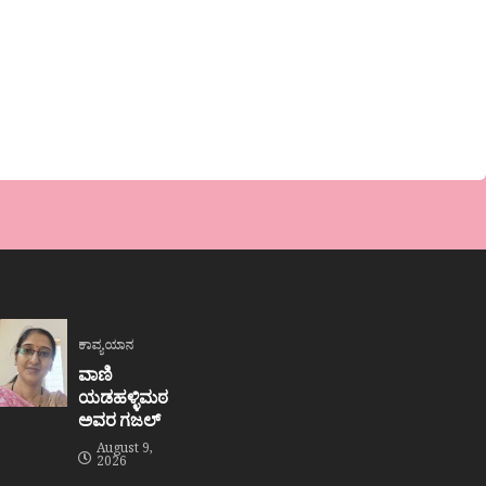
ಕಾವ್ಯಯಾನ
ವಾಣಿ
ಯಡಹಳ್ಳಿಮಠ
ಅವರ ಗಜಲ್
August 9,
2026