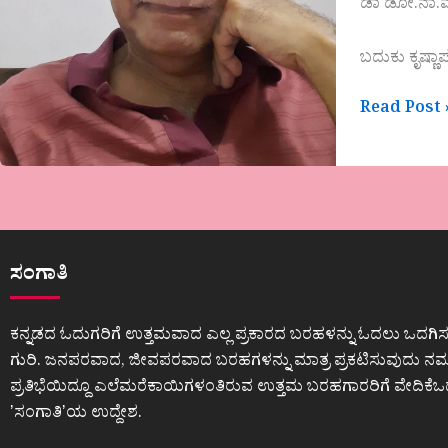
ಡಾ ಡೋ.ನಾ.
ಬದುಕು ಕೃಷ್ಣಾ
Read Post 
ಸಂಗಾತಿ
ಕನ್ನಡದ ಓದುಗರಿಗೆ ಉತ್ತಮವಾದ ಎಲ್ಲ ಪ್ರಕಾರದ ಬರಹಳನ್ನು ಓದಲು ಒದಗಿಸ
ಗುರಿ. ಜನಪರವಾದ, ಜೀವಪರವಾದ ಬರಹಗಳನ್ನು ಮಾತ್ರ ಪ್ರಕಟಿಸುವುದು ನಮ್ಮ
ಪ್ರತಿಭೆಯಿದ್ದೂ ಎಲೆಮರೆಕಾಯಿಗಳಂತಿರುವ ಉತ್ತಮ ಬರಹಗಾರರಿಗೆ ವೇದಿಕೆ
ʼಸಂಗಾತಿʼಯ ಉದ್ದೇಶ.