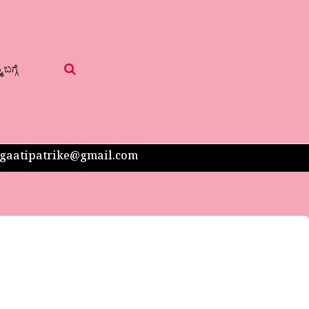
 ಬಗ್ಗೆ
 sangaatipatrike@gmail.com