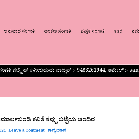
ಅನುವಾದ ಸಂಗಾತಿ
ಅಂಕಣ ಸಂಗಾತಿ
ಪುಸ್ತಕ ಸಂಗಾತಿ
ಇತರೆ
ನಮ್ಮ
ಂಗತಿ ವೆಬ್ಸೈಟ್ ಕಳಿಸಬಹುದು ವಾಟ್ಸಪ್‌ :- 9483261944, ಇಮೇಲ್ :-
 ಮಾರ್ಲಬಂಡಿ ಕವಿತೆ ಕಪ್ಪು ಬಟ್ಟೆಯ ಚಂದಿರ
2024
Leave a Comment
ಕಾವ್ಯಯಾನ