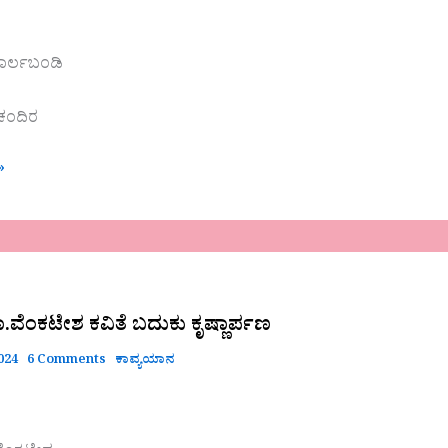
ಾರ್ಲಬಂಡಿ
 ಚಂದಿರ
»
ಕಟೇಶ
ವೆಂಕಟೇಶ ಕವಿತೆ ಬದುಕು ಕೃಷ್ಣಾರ್ಪಣ
2024
6 Comments
ಕಾವ್ಯಯಾನ