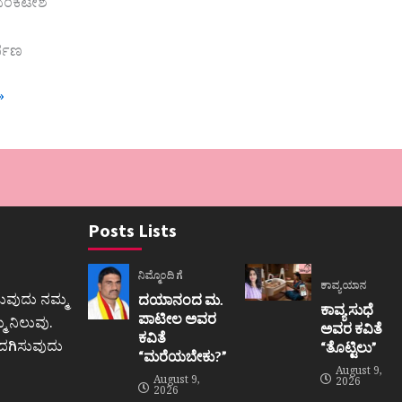
ವೆಂಕಟೇಶ
ರ್ಪಣ
»
Posts Lists
ನಿಮ್ಮೊಂದಿಗೆ
ಕಾವ್ಯಯಾನ
ುವುದು ನಮ್ಮ
ದಯಾನಂದ ಮ.
ಕಾವ್ಯ ಸುಧೆ
ಪಾಟೀಲ ಅವರ
 ನಿಲುವು.
ಅವರ ಕವಿತೆ
ಕವಿತೆ
ಒದಗಿಸುವುದು
“ತೊಟ್ಟಿಲು”
“ಮರೆಯಬೇಕು?”
August 9,
August 9,
2026
2026