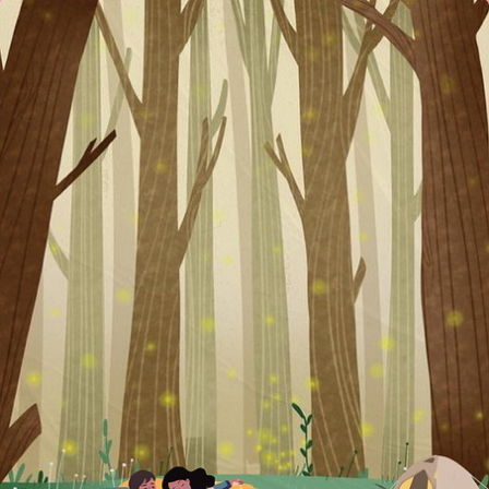
“ಬೇಡೇನು
ಮತ್ತಿನ್ನೇನನೂ”
ಲಲಿತಾ
ಮ
ಕ್ಯಾಸನ್ನವರ
ಕವಿತೆ