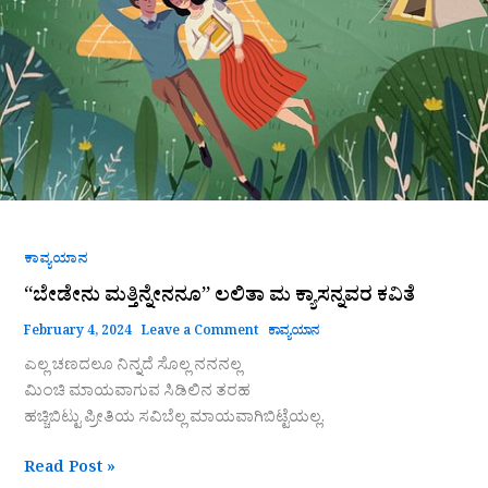
ಕಾವ್ಯಯಾನ
“ಬೇಡೇನು ಮತ್ತಿನ್ನೇನನೂ” ಲಲಿತಾ ಮ ಕ್ಯಾಸನ್ನವರ ಕವಿತೆ
February 4, 2024
Leave a Comment
ಕಾವ್ಯಯಾನ
ಎಲ್ಲ ಚಣದಲೂ ನಿನ್ನದೆ ಸೊಲ್ಲ‌ ನನನಲ್ಲ
ಮಿಂಚಿ ಮಾಯವಾಗುವ ಸಿಡಿಲಿನ ತರಹ
ಹಚ್ಚಿಬಿಟ್ಟು ಪ್ರೀತಿಯ ಸವಿಬೆಲ್ಲ ಮಾಯವಾಗಿಬಿಟ್ಟೆಯಲ್ಲ.
Read Post »