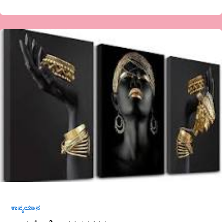
ವ್ಯಾಸ
ಜೋಶಿ
ಅವರ
ತನಗಗಳು
ಕಾವ್ಯಯಾನ