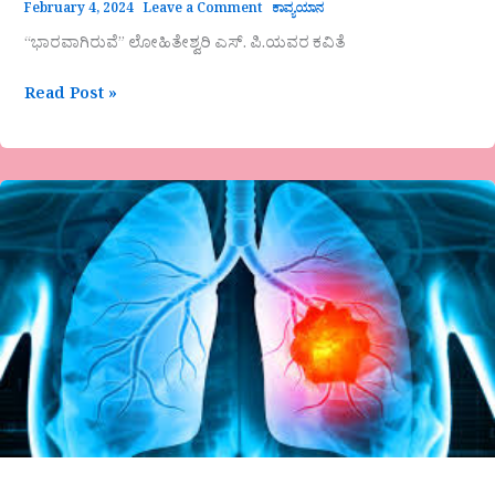
February 4, 2024
Leave a Comment
ಕಾವ್ಯಯಾನ
“ಭಾರವಾಗಿರುವೆ” ಲೋಹಿತೇಶ್ವರಿ ಎಸ್. ಪಿ.ಯವರ ಕವಿತೆ
Read Post »
ಕ್ಯಾನ್ಸರ್(
ಫೆಬ್ರುವರಿ
4
ವಿಶ್ವ
ಕ್ಯಾನ್ಸರ್
ದಿನ)ಕ್ಕೊಂದು
ವಿಶೇಷ
ಲೇಖನ-
ವೀಣಾ
ಹೇಮಂತ್
ಗೌಡ
ಪಾಟೀಲ್