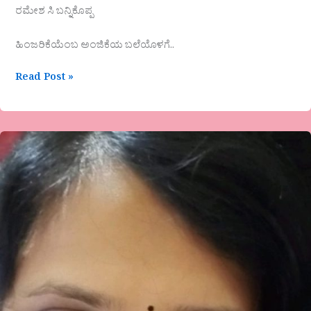
ರಮೇಶ ಸಿ ಬನ್ನಿಕೊಪ್ಪ
ಹಿಂಜರಿಕೆಯೆಂಬ ಅಂಜಿಕೆಯ ಬಲೆಯೊಳಗೆ..
Read Post »
ಚಿತ್ರಕಲಾವಿದೆ
ಚಂದ್ರಪ್ರಭಾರ
ಕುಂಚದಲ್ಲಿ
ರೂಪುತೆಳೆದ
ನವ್ಯ
ಕಲೆ
ನೂರೂರು-
ಗೊರೂರು
ಅನಂತರಾಜು,
ಹಾಸನ.