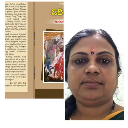
ಜಹಗೀರದಾರ
ಅವರ
ಕಥಾಸಂಕಲನ
‘ಪರಿವರ್ತನೆ’ಗೆ
ಕೇಶವರೆಡ್ಡಿ
ಹಂದ್ರಾಳ
ಬರೆದ
ಮುನ್ನುಡಿ