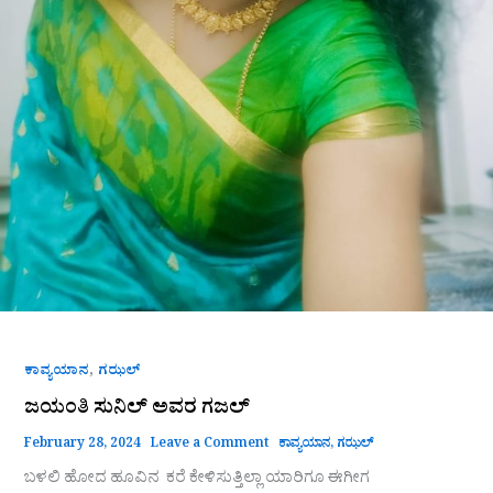
,
ಕಾವ್ಯಯಾನ
ಗಝಲ್
ಜಯಂತಿ ಸುನಿಲ್ ಅವರ ಗಜಲ್
February 28, 2024
Leave a Comment
ಕಾವ್ಯಯಾನ
,
ಗಝಲ್
ಬಳಲಿ ಹೋದ ಹೂವಿನ ಕರೆ ಕೇಳಿಸುತ್ತಿಲ್ಲಾ ಯಾರಿಗೂ ಈಗೀಗ