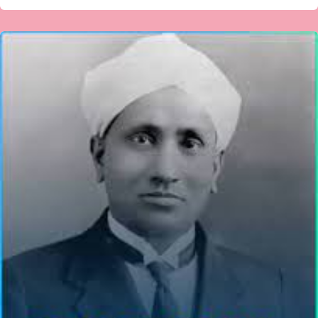
ರಾಷ್ಟ್ರೀಯ
ವಿಜ್ಞಾನ
ದಿನ
(ಫೆಬ್ರುವರಿ
28)
ವಿಶೇಷ
ಲೇಖನ-
ವೀಣಾ
ಹೇಮಂತ್
ಗೌಡ
ಪಾಟೀಲ್