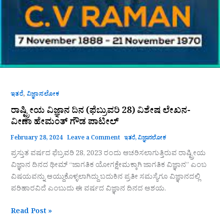
,
ಇತರೆ
ವಿಜ್ಞಾನಲೋಕ
ರಾಷ್ಟ್ರೀಯ ವಿಜ್ಞಾನ ದಿನ (ಫೆಬ್ರುವರಿ 28) ವಿಶೇಷ ಲೇಖನ-
ವೀಣಾ ಹೇಮಂತ್ ಗೌಡ ಪಾಟೀಲ್
February 28, 2024
Leave a Comment
ಇತರೆ
,
ವಿಜ್ಞಾನಲೋಕ
ಪ್ರಸ್ತುತ ವರ್ಷದ ಫೆಬ್ರವರಿ 28, 2023 ರಂದು ಆಚರಿಸಲಾಗುತ್ತಿರುವ ರಾಷ್ಟ್ರೀಯ
ವಿಜ್ಞಾನ ದಿನದ ಥೀಮ್ “ಜಾಗತಿಕ ಯೋಗಕ್ಷೇಮಕ್ಕಾಗಿ ಜಾಗತಿಕ ವಿಜ್ಞಾನ” ಎಂಬ
ವಿಷಯವನ್ನು ಆಯ್ದುಕೊಳ್ಳಲಾಗಿದ್ದು ಬದುಕಿನ ಪ್ರತೀ ಸಮಸ್ಯೆಗೂ ವಿಜ್ಞಾನದಲ್ಲಿ
ಪರಿಹಾರವಿದೆ ಎಂಬುದು ಈ ವರ್ಷದ ವಿಜ್ಞಾನ ದಿನದ ಆಶಯ.
Read Post »