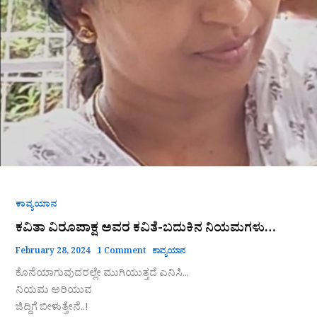
ಕಾವ್ಯಯಾನ
ಕವಿತಾ ವಿರೂಪಾಕ್ಷ ಅವರ ಕವಿತೆ-ಬದುಕಿನ ನಿಯಮಗಳು…
February 28, 2024
1 Comment
ಕಾವ್ಯಯಾನ
ಕೊನೆಯಾಗುವುದರಲ್ಲೇ ಮುಗಿಯುತ್ತದೆ ಎನಿಸಿ..,
ನಿಯಮ ಅರಿಯುವ
ಜಿದ್ದಿಗೆ ಬೀಳುತ್ತೇನೆ..!