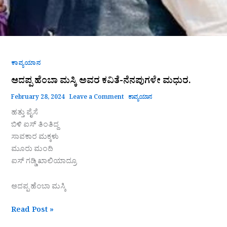
ಕಾವ್ಯಯಾನ
ಆದಪ್ಪ ಹೆಂಬಾ ಮಸ್ಕಿ ಅವರ ಕವಿತೆ-ನೆನಪುಗಳೇ ಮಧುರ.
February 28, 2024
Leave a Comment
ಕಾವ್ಯಯಾನ
ಹತ್ತು ಪೈಸೆ
ಬಿಳಿ ಐಸ್ ತಿಂತಿದ್ದ
ಸಾವಕಾರ ಮಕ್ಕಳು
ಮೂರು ಮಂದಿ
ಐಸ್ ಗಡ್ಡಿ ಖಾಲಿಯಾದ್ರೂ
ಆದಪ್ಪ ಹೆಂಬಾ ಮಸ್ಕಿ
Read Post »