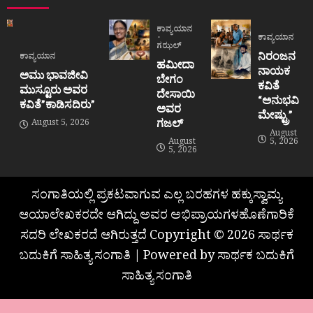
ಕಾವ್ಯಯಾನ
ಕಾವ್ಯಯಾನ
ಗಝಲ್
ನಿರಂಜನ
ಕಾವ್ಯಯಾನ
ಹಮೀದಾ
ನಾಯಕ
ಅಮು ಭಾವಜೀವಿ
ಬೇಗಂ
ಕವಿತೆ
ಮುಸ್ಟೂರು ಅವರ
ದೇಸಾಯಿ
“ಅನುಭವಿ
ಕವಿತೆ”ಕಾಡಿಸದಿರು”
ಅವರ
ಮೇಷ್ಟ್ರು”
ಗಜಲ್
August 5, 2026
August
August
5, 2026
5, 2026
ಸಂಗಾತಿಯಲ್ಲಿ ಪ್ರಕಟವಾಗುವ ಎಲ್ಲ ಬರಹಗಳ ಹಕ್ಕುಸ್ವಾಮ್ಯ
ಆಯಾಲೇಖಕರದೇ ಆಗಿದ್ದು ಅವರ ಅಭಿಪ್ರಾಯಗಳಹೊಣೆಗಾರಿಕೆ
ಸದರಿ ಲೇಖಕರದೆ ಆಗಿರುತ್ತದೆ Copyright © 2026 ಸಾರ್ಥಕ
ಬದುಕಿಗೆ ಸಾಹಿತ್ಯ ಸಂಗಾತಿ | Powered by ಸಾರ್ಥಕ ಬದುಕಿಗೆ
ಸಾಹಿತ್ಯ ಸಂಗಾತಿ