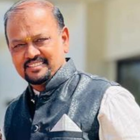
ಹೆಂಬಾ
ಮಸ್ಕಿ
ಅವರ
ಕವಿತೆ-
ನೆನಪುಗಳೇ
ಮಧುರ.