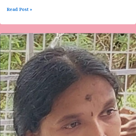
Read Post »
ಕವಿತಾ
ವಿರೂಪಾಕ್ಷ
ಅವರ
ಕವಿತೆ-
ಬದುಕಿನ
ನಿಯಮಗಳು…