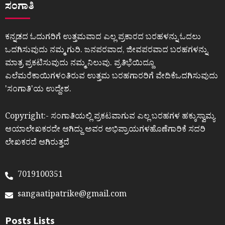
ಸಂಗಾತಿ
ಕನ್ನಡದ ಓದುಗರಿಗೆ ಉತ್ತಮವಾದ ಎಲ್ಲ ಪ್ರಕಾರದ ಬರಹಳನ್ನು ಓದಲು
ಒದಗಿಸುವುದು ನಮ್ಮ ಗುರಿ. ಜನಪರವಾದ, ಜೀವಪರವಾದ ಬರಹಗಳನ್ನು
ಮಾತ್ರ ಪ್ರಕಟಿಸುವುದು ನಮ್ಮ ನಿಲುವು. ಪ್ರತಿಭೆಯಿದ್ದೂ
ಎಲೆಮರೆಕಾಯಿಗಳಂತಿರುವ ಉತ್ತಮ ಬರಹಗಾರರಿಗೆ ವೇದಿಕೆಒದಗಿಸುವುದು
ʼಸಂಗಾತಿʼಯ ಉದ್ದೇಶ.
Copyright:- ಸಂಗಾತಿಯಲ್ಲಿ ಪ್ರಕಟವಾಗುವ ಎಲ್ಲ ಬರಹಗಳ ಹಕ್ಕುಸ್ವಾಮ್ಯ
ಆಯಾಲೇಖಕರದೇ ಆಗಿದ್ದು ಅವರ ಅಭಿಪ್ರಾಯಗಳಹೊಣೆಗಾರಿಕೆ ಸದರಿ
ಲೇಖಕರದೆ ಆಗಿರುತ್ತದೆ
7019100351
sangaatipatrike@gmail.com
Posts Lists