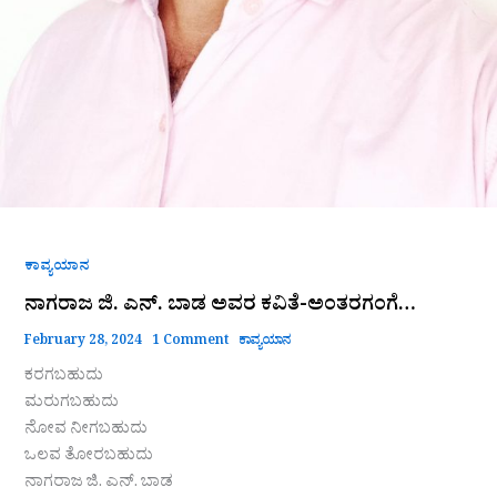
ಕಾವ್ಯಯಾನ
ನಾಗರಾಜ ಜಿ. ಎನ್. ಬಾಡ ಅವರ ಕವಿತೆ-ಅಂತರಗಂಗೆ…
February 28, 2024
1 Comment
ಕಾವ್ಯಯಾನ
ಕರಗಬಹುದು
ಮರುಗಬಹುದು
ನೋವ ನೀಗಬಹುದು
ಒಲವ ತೋರಬಹುದು
ನಾಗರಾಜ ಜಿ. ಎನ್. ಬಾಡ