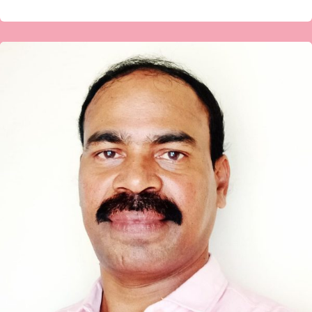
ನಾಗರಾಜ
ಜಿ.
ಎನ್.
ಬಾಡ
ಅವರ
ಕವಿತೆ-
ಅಂತರಗಂಗೆ…