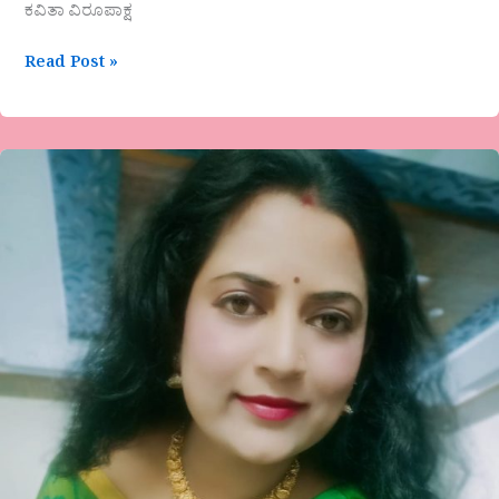
ಕವಿತಾ ವಿರೂಪಾಕ್ಷ
Read Post »
ಜಯಂತಿ
ಸುನಿಲ್
ಅವರ
ಗಜಲ್