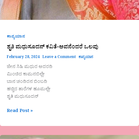
ಕಾವ್ಯಯಾನ
ಶೃತಿ ಮಧುಸೂದನ್ ಕವಿತೆ-ಅವನೆಂದರೆ ಒಲವು
February 28, 2024
Leave a Comment
ಕಾವ್ಯಯಾನ
ಜೇನ ಸಿಹಿ ಮಧುರ ಅದರದಿ
ಮಿಂಚಿದ ಕಾಮನಬಿಲ್ಲೇ
ಬಾನ ಚಂದಿರನ ಬಿಂಬದಿ
ಹಚ್ಚಿದ ತಾರೆಗಳ ಹೂಮಲ್ಲೇ
ಶೃತಿ ಮಧುಸೂದನ್
Read Post »
ಆದಪ್ಪ