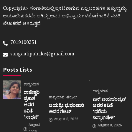
Copyright:- ಸಂಗಾತಿಯಲ್ಲಿ ಪ್ರಕಟವಾಗುವ ಎಲ್ಲ ಬರಹಗಳ ಹಕ್ಕುಸ್ವಾಮ್ಯ
ಆಯಾಲೇಖಕರದೇ ಆಗಿದ್ದು ಅವರ ಅಭಿಪ್ರಾಯಗಳಹೊಣೆಗಾರಿಕೆ ಸದರಿ
ಲೇಖಕರದೆ ಆಗಿರುತ್ತದೆ
7019100351
sangaatipatrike@gmail.com
Posts Lists
ಕಾವ್ಯಯಾನ
ಕಾವ್ಯಯಾನ
ರಾಜೇಶ್ವರಿ
ಕಾವ್ಯಯಾನ
ಗಝಲ್
ಪ್ರಕಾಶ
ಎನ್.ಜಯಚಂದ್ರನ್
ಅವರ
ಜಯಶ್ರೀ.ಭ.ಭಂಡಾರಿ
ಅವರ ಕವಿತೆ
ಕವಿತೆ
ಅವರ ಗಜಲ್
“ಧರೆಯ
“ಸಾಧನೆ”
ದಿವ್ಯಾಭಿಷೇಕ”
August 8, 2026
August
August 8, 2026
8,