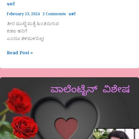
ಇತರೆ
February 13, 2024
2 Comments
ಇತರೆ
ತೀರ ಮುಟ್ಟಿ ಮತ್ತೆ ಹಿಂತಿರುಗುವ
ಕಡಲ ಹನಿಗೆ
ಎಂದೂ ತಳಮಳವಿಲ್ಲ!
Read Post »