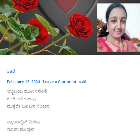
ಇತರೆ
February 13, 2024
Leave a Comment
ಇತರೆ
ಇಬ್ಬನಿಯ ಮುನಿಸಿನಂತೆ
ಕರಗಿದರು ಒಲವು
ಮತ್ತದೇ ಒಲವಿನ ಸಿಂಚನ
ವ್ಯಾಲಂಟೈನ್ ವಿಶೇಷ
ಸವಿತಾ ಮುದ್ಗಲ್