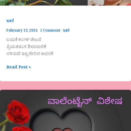
ಇತರೆ
February 13, 2024
1 Comment
ಇತರೆ
ಬಯಕೆ ಕಂಗಳ ಚೆಲುವೆ
ಪ್ರಿಯತಮನ ಶಿಲಾಬಾಲಿಕೆ
ಸರಿಸಾಟಿ ಇಲ್ಲ ಜೇನಿನ ಅಧರಕೆ
Read Post »