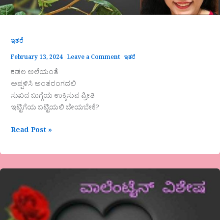
ಇತರೆ
February 13, 2024
Leave a Comment
ಇತರೆ
ಕಡಲ ಅಲೆಯಂತೆ
ಅಪ್ಪಳಿಸಿ ಅಂತರಂಗದಲಿ
ಸುಖದ ಬುಗ್ಗೆಯ ಉಕ್ಕಿಸುವ ಪ್ರೀತಿ
ಇಟ್ಟಿಗೆಯ ಬಟ್ಟಿಯಲಿ ಬೇಯಬೇಕೆ?
Read Post »