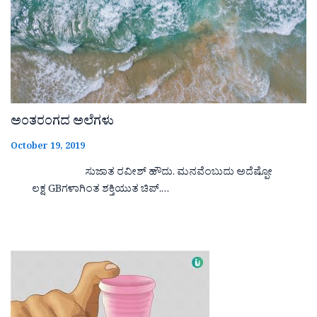
ಅಂತರಂಗದ ಅಲೆಗಳು
October 19, 2019
ಸುಜಾತ ರವೀಶ್ ಹೌದು. ಮನವೆಂಬುದು ಅದೆಷ್ಪೋ
ಲಕ್ಷ GBಗಳಾಗಿಂತ ಶಕ್ತಿಯುತ ಚಿಪ್.…