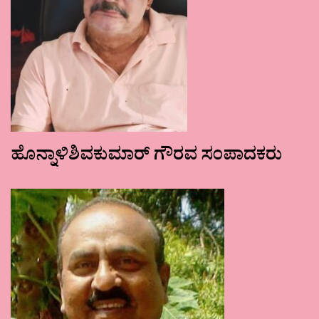
ಹೊನ್ನಾಳಿಶಿವಕುಮಾರ್ ಗೌರವ ಸಂಪಾದಕರು