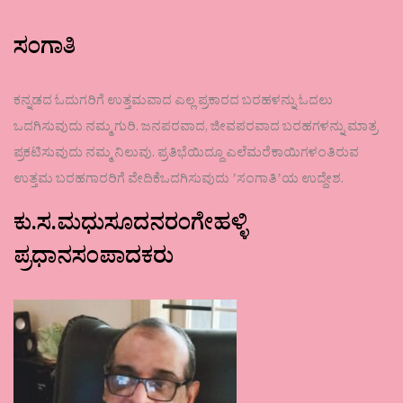
ಸಂಗಾತಿ
ಕನ್ನಡದ ಓದುಗರಿಗೆ ಉತ್ತಮವಾದ ಎಲ್ಲ ಪ್ರಕಾರದ ಬರಹಳನ್ನು ಓದಲು
ಒದಗಿಸುವುದು ನಮ್ಮ ಗುರಿ. ಜನಪರವಾದ, ಜೀವಪರವಾದ ಬರಹಗಳನ್ನು ಮಾತ್ರ
ಪ್ರಕಟಿಸುವುದು ನಮ್ಮ ನಿಲುವು. ಪ್ರತಿಭೆಯಿದ್ದೂ ಎಲೆಮರೆಕಾಯಿಗಳಂತಿರುವ
ಉತ್ತಮ ಬರಹಗಾರರಿಗೆ ವೇದಿಕೆಒದಗಿಸುವುದು ʼಸಂಗಾತಿʼಯ ಉದ್ದೇಶ.
ಕು.ಸ.ಮಧುಸೂದನರಂಗೇಹಳ್ಳಿ
ಪ್ರಧಾನಸಂಪಾದಕರು