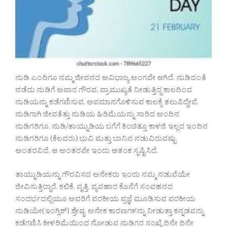
ನುಡಿ ಎಂದಿಗೂ ನಮ್ಮ ಜೀವನದ ಅವಿಭಾಜ್ಯ ಅಂಗವೇ ಆಗಿದೆ. ನುಡಿದಂತೆ
ನಡೆದು ನುಡಿಗೆ ಅಪಾರ ಗೌರವ, ಪ್ರಾಮುಖ್ಯತೆ ನೀಡುತ್ತಿದ್ದ ಕಾಲದಿಂದ
ನುಡಿಯನ್ನು ಕಡೆಗಣಿಸುವ, ಅಪಮಾನಗೊಳಿಸುವ ಕಾಲಕ್ಕೆ ತಲುಪಿದ್ದೇವೆ.
ನುಡಿಗಾಗಿ ಜೀವತೆತ್ತು ನುಡಿಯ ಹಿರಿಮೆಯನ್ನು ಸಾರಿದ ಅಂದಿನ
ನುಡಿಗರಿಗೂ, ನುಡಿ/ತಾಯ್ನುಡಿಯ ಬಗೆಗೆ ಕಿಂಚಿತ್ತೂ ಕಾಳಜಿ ಇಲ್ಲದ ಇಂದಿನ
ನುಡಿಗರಿಗೂ (ಕೆಲವರು) ಭುವಿ ಮತ್ತು ಬಾನಿನ ನಡುವಿರುವಷ್ಟು
ಅಂತರವಿದೆ. ಆ ಅಂತರವೇ ಇಂದು ಆತಂಕ ಸೃಷ್ಟಿಸಿದೆ.
ತಾಯ್ನುಡಿಯನ್ನು ಗೌರವಿಸದ ಅನೇಕರು ಇಂದು ನಮ್ಮ ನಡುವೆಯೇ
ಜೀವಿಸುತ್ತಿದ್ದಾರೆ. ಕಲಿಕೆ, ವೃತ್ತಿ, ವ್ಯವಹಾರ ಕೊನೆಗೆ ಸಂವಹನದ
ಸಂದರ್ಭದಲ್ಲಿಯೂ ಅವರಿಗೆ ಪರಕೀಯ ಪ್ರಜ್ಞೆ ಮೂಡಿಸುವ ಪರಕೀಯ
ನುಡಿಯೇ(ಇಂಗ್ಲಿಶ್) ಶ್ರೇಷ್ಠ. ಅನೇಕ ಕಾರಣಗಳನ್ನು ನೀಡುತ್ತಾ ಕನ್ನಡವನ್ನು
ಕಡೆಗಣಿಸಿ ಕೀಳರಿಮೆಯಿಂದ ನೋಡುವ ನುಡಿಗರ ಸಂಖ್ಯೆ ದಿನೇ ದಿನೇ