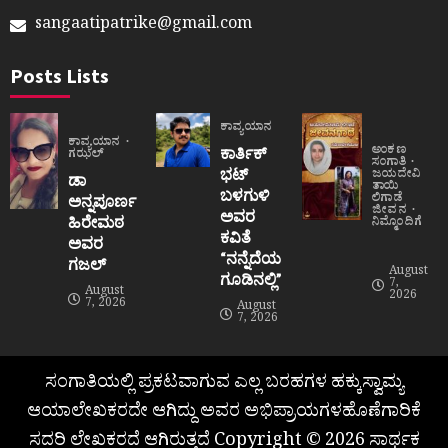
sangaatipatrike@gmail.com
Posts Lists
ಕಾವ್ಯಯಾನ
ಕಾವ್ಯಯಾನ
ಅಂಕಣ
ಕಾರ್ತಿಕ್
ಗಝಲ್
ಸಂಗಾತಿ
ಭಟ್
ಜಯದೇವಿ
ಡಾ
ತಾಯಿ
ಬಳಗುಳಿ
ಲಿಗಾಡೆ
ಅನ್ನಪೂರ್ಣ
ಜೀವನ
ಅವರ
ಹಿರೇಮಠ
ನಿಮ್ಮೊಂದಿಗೆ
ಕವಿತೆ
ಅವರ
“ನನ್ನೆದೆಯ
ಗಜಲ್
August
ಗೂಡಿನಲ್ಲಿ”
7,
August
2026
7, 2026
August
7, 2026
ಸಂಗಾತಿಯಲ್ಲಿ ಪ್ರಕಟವಾಗುವ ಎಲ್ಲ ಬರಹಗಳ ಹಕ್ಕುಸ್ವಾಮ್ಯ
ಆಯಾಲೇಖಕರದೇ ಆಗಿದ್ದು ಅವರ ಅಭಿಪ್ರಾಯಗಳಹೊಣೆಗಾರಿಕೆ
ಸದರಿ ಲೇಖಕರದೆ ಆಗಿರುತ್ತದೆ Copyright © 2026 ಸಾರ್ಥಕ