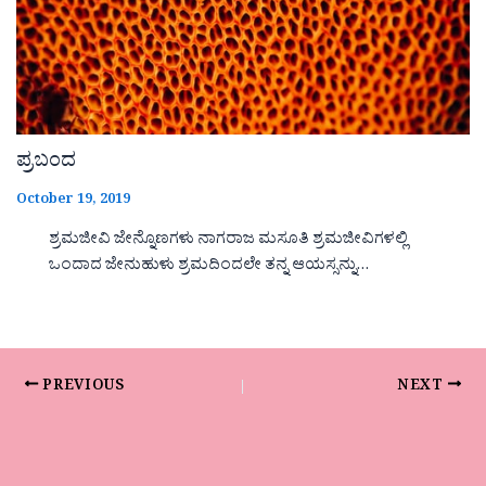
ಪ್ರಬಂದ
October 19, 2019
ಶ್ರಮಜೀವಿ ಜೇನ್ನೊಣಗಳು ನಾಗರಾಜ ಮಸೂತಿ ಶ್ರಮಜೀವಿಗಳಲ್ಲಿ
ಒಂದಾದ ಜೇನುಹುಳು ಶ್ರಮದಿಂದಲೇ ತನ್ನ ಆಯಸ್ಸನ್ನು…
PREVIOUS
NEXT