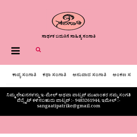
ಸಾರ್ಥಕ ಬದುಕಿಗೆ ಸಾಹಿತ್ಯ ಸಂಗಾತಿ
Menu
ಕಾವ್ಯ ಸಂಗಾತಿ
ಕಥಾ ಸಂಗಾತಿ
ಅನುವಾದ ಸಂಗಾತಿ
ಅಂಕಣ ಸಂಗಾ
ನಿಮ್ಮ ಲೇಖನಗಳನ್ನು ಇ-ಮೇಲ್ ಅಥವಾ ವಾಟ್ಸಪ್ ಮುಖಾಂತರ ನಮ್ಮ ಸಂಗತಿ
ವೆಬ್ಸೈಟ್ ಕಳಿಸಬಹುದು ವಾಟ್ಸಪ್‌ :- 9483261944, ಇಮೇಲ್ :-
sangaatipatrike@gmail.com