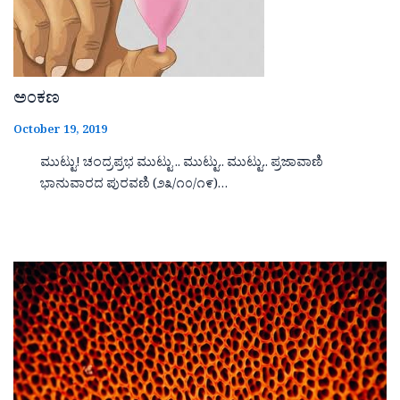
ಅಂಕಣ
October 19, 2019
ಮುಟ್ಟು! ಚಂದ್ರಪ್ರಭ ಮುಟ್ಟು .. ಮುಟ್ಟು.. ಮುಟ್ಟು.. ಪ್ರಜಾವಾಣಿ
ಭಾನುವಾರದ ಪುರವಣಿ (೨೩/೧೦/೧೯)…