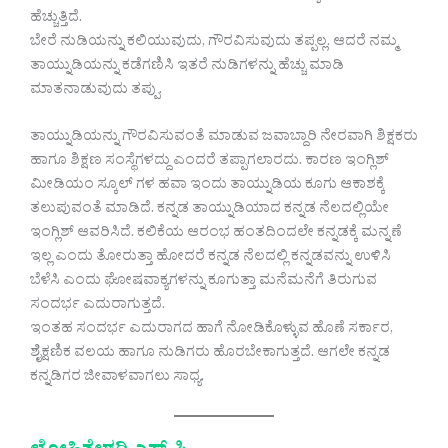
ಹೆಚ್ಚುತ್ತಿದೆ.
ಬೇರೆ ನುಡಿಯನ್ನು ಕಲಿಯುವುದು, ಗೌರವಿಸುವುದು ತಪ್ಪಲ್ಲ. ಆದರೆ ನಮ್ಮ
ತಾಯ್ನುಡಿಯನ್ನು ಕಡೆಗಣಿಸಿ ಇತರೆ ನುಡಿಗಳನ್ನು ಹೆಚ್ಚು ಮಾಡಿ
ಮಾತನಾಡುವುದು ತಪ್ಪು.
ತಾಯ್ನುಡಿಯನ್ನು ಗೌರವಿಸುವಂತೆ ಮಾಡುವ ಜವಾಬ್ದಾರಿ ನೇರವಾಗಿ ಶಿಕ್ಷಕರು
ಹಾಗೂ ಶಿಕ್ಷಣ ಸಂಸ್ಥೆಗಳದ್ದು ಎಂದರೆ ತಪ್ಪಾಗಲಾರದು. ಕಾರಣ ಇಂಗ್ಲಿಶ್
ಮೀಡಿಯಂ ಸ್ಕೂಲ್ ಗಳ‌ ಹವಾ ಇಂದು ತಾಯ್ನುಡಿಯ ಕೂಗು ಆಕಾಶಕ್ಕೆ
ತಲುಪುವಂತೆ ಮಾಡಿದೆ. ಕನ್ನಡ ತಾಯ್ನುಡಿಯಾದ ಕನ್ನಡ ನೆಲದಲ್ಲಿಯೇ
ಇಂಗ್ಲಿಶ್ ಆವರಿಸಿದೆ. ಕಲಿಕೆಯ ಆರಂಭ ಹಂತದಿಂದಲೇ ಕನ್ನಡಕ್ಕೆ ಮನ್ನಣೆ
ಇಲ್ಲ ಎಂದು ತೋರುತ್ತಾ ಹೋದರೆ ಕನ್ನಡ ನೆಲದಲ್ಲಿ ಕನ್ನಡವನ್ನು ಉಳಿಸಿ
ಬೆಳೆಸಿ ಎಂದು ಘೋಷವಾಕ್ಯಗಳನ್ನು ಕೂಗುತ್ತಾ ಮನೆಮನೆಗೆ ತಿರುಗುವ
ಸಂದರ್ಭ ಎದುರಾಗುತ್ತದೆ.
ಇಂತಹ ಸಂದರ್ಭ ಎದುರಾಗದ ಹಾಗೆ ನೋಡಿಕೊಳ್ಳುವ ಹೊಣೆ ಸರ್ಕಾರ,
ಶೈಕ್ಷಣಿಕ ವಲಯ ಹಾಗೂ ನುಡಿಗರು ಹೊರಬೇಕಾಗುತ್ತದೆ. ಆಗಲೇ ಕನ್ನಡ
ಕನ್ನಡಿಗರ ಜೀವಾಳವಾಗಲು ಸಾಧ್ಯ.