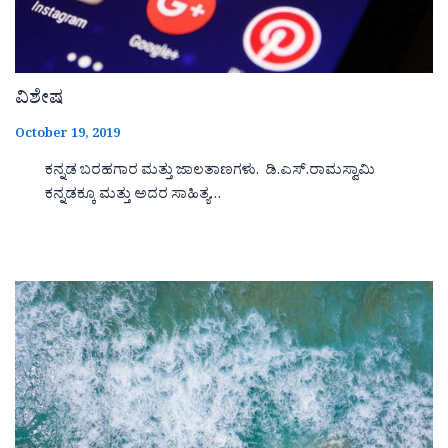
ವಿಶೇಷ
October 19, 2019
ಕನ್ನಡ ಬರಹಗಾರ ಮತ್ತು ಜಾಲತಾಣಗಳು. ಡಿ.ಎಸ್.ರಾಮಸ್ವಾಮಿ
ಕನ್ನಡಕ್ಕೂ ಮತ್ತು ಅದರ ಸಾಹಿತ್ಯ…