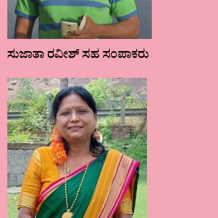
ಸುಜಾತಾ ರವೀಶ್ ಸಹ ಸಂಪಾಕರು