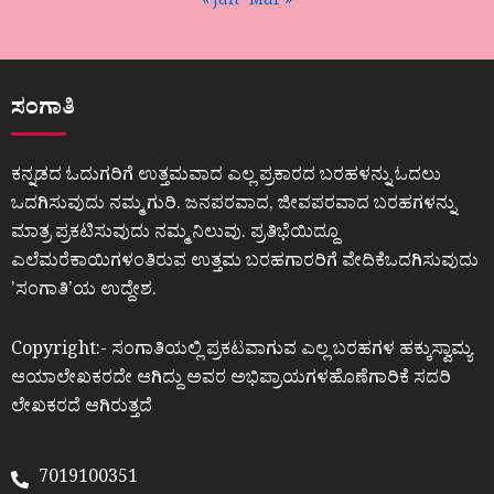
« Jan
Mar »
ಸಂಗಾತಿ
ಕನ್ನಡದ ಓದುಗರಿಗೆ ಉತ್ತಮವಾದ ಎಲ್ಲ ಪ್ರಕಾರದ ಬರಹಳನ್ನು ಓದಲು
ಒದಗಿಸುವುದು ನಮ್ಮ ಗುರಿ. ಜನಪರವಾದ, ಜೀವಪರವಾದ ಬರಹಗಳನ್ನು
ಮಾತ್ರ ಪ್ರಕಟಿಸುವುದು ನಮ್ಮ ನಿಲುವು. ಪ್ರತಿಭೆಯಿದ್ದೂ
ಎಲೆಮರೆಕಾಯಿಗಳಂತಿರುವ ಉತ್ತಮ ಬರಹಗಾರರಿಗೆ ವೇದಿಕೆಒದಗಿಸುವುದು
ʼಸಂಗಾತಿʼಯ ಉದ್ದೇಶ.
Copyright:- ಸಂಗಾತಿಯಲ್ಲಿ ಪ್ರಕಟವಾಗುವ ಎಲ್ಲ ಬರಹಗಳ ಹಕ್ಕುಸ್ವಾಮ್ಯ
ಆಯಾಲೇಖಕರದೇ ಆಗಿದ್ದು ಅವರ ಅಭಿಪ್ರಾಯಗಳಹೊಣೆಗಾರಿಕೆ ಸದರಿ
ಲೇಖಕರದೆ ಆಗಿರುತ್ತದೆ
7019100351