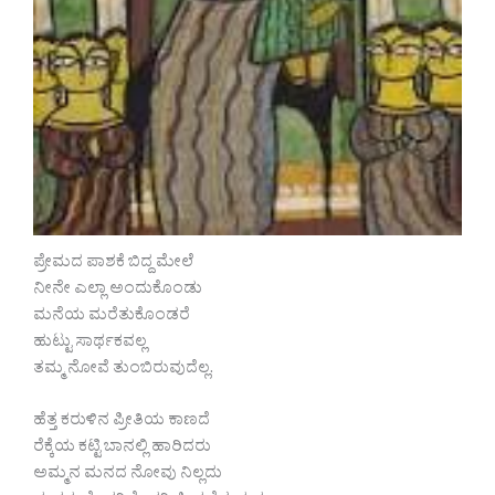
ಪ್ರೇಮದ ಪಾಶಕೆ ಬಿದ್ದ ಮೇಲೆ
ನೀನೇ ಎಲ್ಲಾ ಅಂದುಕೊಂಡು
ಮನೆಯ ಮರೆತುಕೊಂಡರೆ
ಹುಟ್ಟು ಸಾರ್ಥಕವಲ್ಲ
ತಮ್ಮ ನೋವೆ ತುಂಬಿರುವುದೆಲ್ಲ.
ಹೆತ್ತ ಕರುಳಿನ ಪ್ರೀತಿಯ ಕಾಣದೆ
ರೆಕ್ಕೆಯ ಕಟ್ಟಿ ಬಾನಲ್ಲಿ ಹಾರಿದರು
ಅಮ್ಮನ ಮನದ ನೋವು ನಿಲ್ಲದು