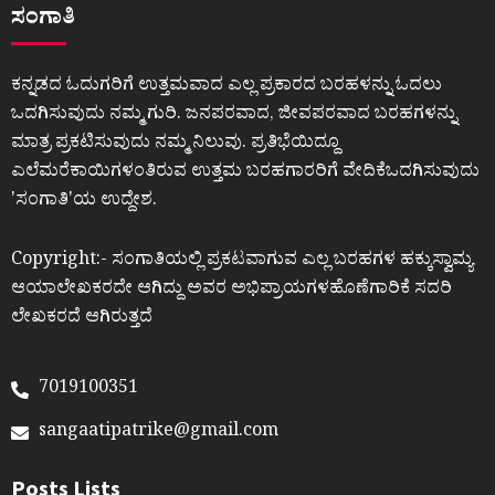
ಸಂಗಾತಿ
ಕನ್ನಡದ ಓದುಗರಿಗೆ ಉತ್ತಮವಾದ ಎಲ್ಲ ಪ್ರಕಾರದ ಬರಹಳನ್ನು ಓದಲು
ಒದಗಿಸುವುದು ನಮ್ಮ ಗುರಿ. ಜನಪರವಾದ, ಜೀವಪರವಾದ ಬರಹಗಳನ್ನು
ಮಾತ್ರ ಪ್ರಕಟಿಸುವುದು ನಮ್ಮ ನಿಲುವು. ಪ್ರತಿಭೆಯಿದ್ದೂ
ಎಲೆಮರೆಕಾಯಿಗಳಂತಿರುವ ಉತ್ತಮ ಬರಹಗಾರರಿಗೆ ವೇದಿಕೆಒದಗಿಸುವುದು
ʼಸಂಗಾತಿʼಯ ಉದ್ದೇಶ.
Copyright:- ಸಂಗಾತಿಯಲ್ಲಿ ಪ್ರಕಟವಾಗುವ ಎಲ್ಲ ಬರಹಗಳ ಹಕ್ಕುಸ್ವಾಮ್ಯ
ಆಯಾಲೇಖಕರದೇ ಆಗಿದ್ದು ಅವರ ಅಭಿಪ್ರಾಯಗಳಹೊಣೆಗಾರಿಕೆ ಸದರಿ
ಲೇಖಕರದೆ ಆಗಿರುತ್ತದೆ
7019100351
sangaatipatrike@gmail.com
Posts Lists