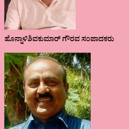
ಹೊನ್ನಾಳಿಶಿವಕುಮಾರ್ ಗೌರವ ಸಂಪಾದಕರು