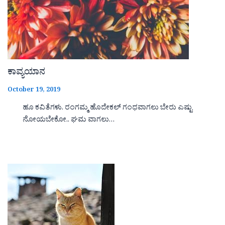
ಕಾವ್ಯಯಾನ
October 19, 2019
ಹೂ ಕವಿತೆಗಳು. ರಂಗಮ್ಮ ಹೊದೇಕಲ್ ಗಂಧವಾಗಲು ಬೇರು ಎಷ್ಟು
ನೋಯಬೇಕೋ.. ಘಮ ವಾಗಲು…