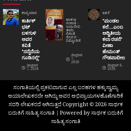
ಕಾವ್ಯಯಾನ
ಇತರೆ
ಅಂಕಣ
ಕಾರ್ತಿಕ್
“ಮಂಡಲ
ಸಂಗಾತಿ
ಭಟ್
ಕಲೆ….ಎಂಬ
ಜಯದೇವಿ
ತಾಯಿ
ಬಳಗುಳಿ
ಅದ್ವಿತೀಯ
ಲಿಗಾಡೆ
ಜೀವನ
ಅವರ
ಕಲಾ ರಚನೆ”‌
ನಿಮ್ಮೊಂದಿಗೆ
ಕವಿತೆ
ವೀಣಾ
“ನನ್ನೆದೆಯ
ಹೇಮಂತ್‌
August
ಗೂಡಿನಲ್ಲಿ”
ಗೌಡಪಾಟೀಲ
7,
2026
August
August 6,
7, 2026
2026
ಸಂಗಾತಿಯಲ್ಲಿ ಪ್ರಕಟವಾಗುವ ಎಲ್ಲ ಬರಹಗಳ ಹಕ್ಕುಸ್ವಾಮ್ಯ
ಆಯಾಲೇಖಕರದೇ ಆಗಿದ್ದು ಅವರ ಅಭಿಪ್ರಾಯಗಳಹೊಣೆಗಾರಿಕೆ
ಸದರಿ ಲೇಖಕರದೆ ಆಗಿರುತ್ತದೆ Copyright © 2026 ಸಾರ್ಥಕ
ಬದುಕಿಗೆ ಸಾಹಿತ್ಯ ಸಂಗಾತಿ | Powered by ಸಾರ್ಥಕ ಬದುಕಿಗೆ
ಸಾಹಿತ್ಯ ಸಂಗಾತಿ