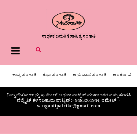
ಸಾರ್ಥಕ ಬದುಕಿಗೆ ಸಾಹಿತ್ಯ ಸಂಗಾತಿ
Menu
ಕಾವ್ಯ ಸಂಗಾತಿ
ಕಥಾ ಸಂಗಾತಿ
ಅನುವಾದ ಸಂಗಾತಿ
ಅಂಕಣ ಸಂಗಾ
ನಿಮ್ಮ ಲೇಖನಗಳನ್ನು ಇ-ಮೇಲ್ ಅಥವಾ ವಾಟ್ಸಪ್ ಮುಖಾಂತರ ನಮ್ಮ ಸಂಗತಿ
ವೆಬ್ಸೈಟ್ ಕಳಿಸಬಹುದು ವಾಟ್ಸಪ್‌ :- 9483261944, ಇಮೇಲ್ :-
sangaatipatrike@gmail.com