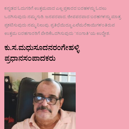
ಕನ್ನಡದ ಓದುಗರಿಗೆ ಉತ್ತಮವಾದ ಎಲ್ಲ ಪ್ರಕಾರದ ಬರಹಳನ್ನು ಓದಲು
ಒದಗಿಸುವುದು ನಮ್ಮ ಗುರಿ. ಜನಪರವಾದ, ಜೀವಪರವಾದ ಬರಹಗಳನ್ನು ಮಾತ್ರ
ಪ್ರಕಟಿಸುವುದು ನಮ್ಮ ನಿಲುವು. ಪ್ರತಿಭೆಯಿದ್ದೂ ಎಲೆಮರೆಕಾಯಿಗಳಂತಿರುವ
ಉತ್ತಮ ಬರಹಗಾರರಿಗೆ ವೇದಿಕೆಒದಗಿಸುವುದು ʼಸಂಗಾತಿʼಯ ಉದ್ದೇಶ.
ಕು.ಸ.ಮಧುಸೂದನರಂಗೇಹಳ್ಳಿ
ಪ್ರಧಾನಸಂಪಾದಕರು