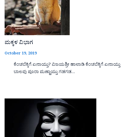
ಮಕ್ಕಳ ವಿಭಾಗ
October 19, 2019
ಕೆಂಚಬೆಕ್ಕಿಗೆ ಏನಾಯ್ತು? ವಿಜಯಶ್ರೀ ಹಾಲಾಡಿ ಕೆಂಚಬೆಕ್ಕಿಗೆ ಏನಾಯ್ತು
ಬಾಲವು ಪೂರಾ ಮಣ್ಣಾಯ್ತು ಗಡಗಡ…