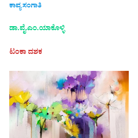
ಕಾವ್ಯ ಸಂಗಾತಿ
ಡಾ.ವೈ.ಎಂ.ಯಾಕೊಳ್ಳಿ
ಟಂಕಾ ದಶಕ