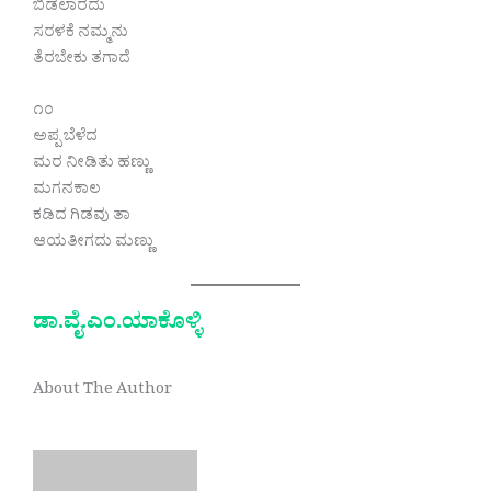
ಬಿಡಲಾರದು
ಸರಳಕೆ ನಮ್ಮನು
ತೆರಬೇಕು ತಗಾದೆ
೧೦
ಅಪ್ಪ ಬೆಳೆದ
ಮರ ನೀಡಿತು ಹಣ್ಣು
ಮಗನಕಾಲ
ಕಡಿದ ಗಿಡವು ತಾ
ಆಯತೀಗದು ಮಣ್ಣು
ಡಾ.ವೈ.ಎಂ‌.ಯಾಕೊಳ್ಳಿ
About The Author