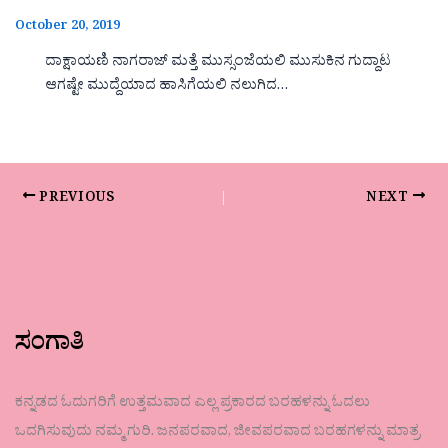
October 20, 2019
ದಾಕ್ಷಾಯಣಿ ನಾಗರಾಜ್ ಮತ್ತೆ ಮುಸ್ಸಂಜೆಯಲಿ ಮುಸುಕಿನ ಗುದ್ದಾಟ
ಆಗಷ್ಟೇ ಮುದ್ದೆಯಾದ ಹಾಸಿಗೆಯಲಿ ನಲುಗಿದ…
PREVIOUS
NEXT
ಸಂಗಾತಿ
ಕನ್ನಡದ ಓದುಗರಿಗೆ ಉತ್ತಮವಾದ ಎಲ್ಲ ಪ್ರಕಾರದ ಬರಹಳನ್ನು ಓದಲು
ಒದಗಿಸುವುದು ನಮ್ಮ ಗುರಿ. ಜನಪರವಾದ, ಜೀವಪರವಾದ ಬರಹಗಳನ್ನು ಮಾತ್ರ