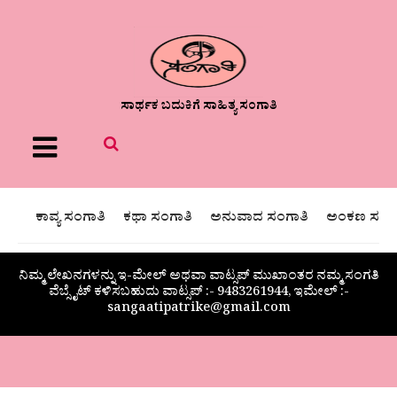
ಸಾರ್ಥಕ ಬದುಕಿಗೆ ಸಾಹಿತ್ಯ ಸಂಗಾತಿ
Menu
ಕಾವ್ಯ ಸಂಗಾತಿ
ಕಥಾ ಸಂಗಾತಿ
ಅನುವಾದ ಸಂಗಾತಿ
ಅಂಕಣ ಸಂಗಾ
ನಿಮ್ಮ ಲೇಖನಗಳನ್ನು ಇ-ಮೇಲ್ ಅಥವಾ ವಾಟ್ಸಪ್ ಮುಖಾಂತರ ನಮ್ಮ ಸಂಗತಿ
ವೆಬ್ಸೈಟ್ ಕಳಿಸಬಹುದು ವಾಟ್ಸಪ್‌ :- 9483261944, ಇಮೇಲ್ :-
sangaatipatrike@gmail.com