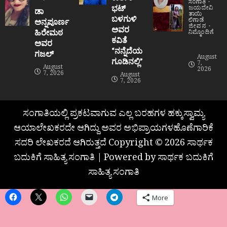
ಸಂಗಾತಿ
ಭಟ್
ಜಯದೇವಿ
ಡಾ
ತಾಯಿ
ಬಳಗುಳಿ
ಲಿಗಾಡೆ
ಅನ್ನಪೂರ್ಣ
ಜೀವನ
ಅವರ
ಹಿರೇಮಠ
ನಿಮ್ಮೊಂದಿಗೆ
ಕವಿತೆ
ಅವರ
“ನನ್ನೆದೆಯ
ಗಜಲ್
August
ಗೂಡಿನಲ್ಲಿ”
7,
August
2026
7, 2026
August
7, 2026
ಸಂಗಾತಿಯಲ್ಲಿ ಪ್ರಕಟವಾಗುವ ಎಲ್ಲ ಬರಹಗಳ ಹಕ್ಕುಸ್ವಾಮ್ಯ
ಆಯಾಲೇಖಕರದೇ ಆಗಿದ್ದು ಅವರ ಅಭಿಪ್ರಾಯಗಳಹೊಣೆಗಾರಿಕೆ
ಸದರಿ ಲೇಖಕರದೆ ಆಗಿರುತ್ತದೆ Copyright © 2026 ಸಾರ್ಥಕ
ಬದುಕಿಗೆ ಸಾಹಿತ್ಯ ಸಂಗಾತಿ | Powered by ಸಾರ್ಥಕ ಬದುಕಿಗೆ
ಸಾಹಿತ್ಯ ಸಂಗಾತಿ
More