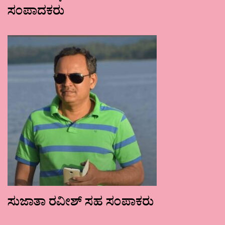
ಸಂಪಾದಕರು
ಸುಜಾತಾ ರವೀಶ್ ಸಹ ಸಂಪಾಕರು