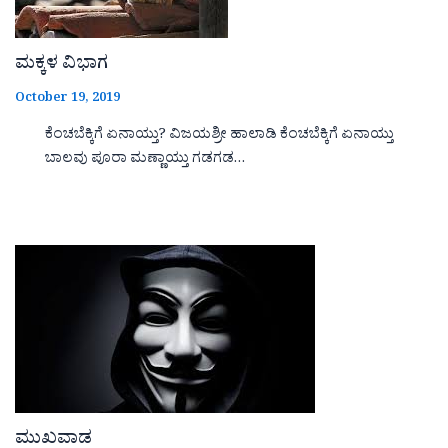
ಮಕ್ಕಳ ವಿಭಾಗ
October 19, 2019
ಕೆಂಚಬೆಕ್ಕಿಗೆ ಏನಾಯ್ತು? ವಿಜಯಶ್ರೀ ಹಾಲಾಡಿ ಕೆಂಚಬೆಕ್ಕಿಗೆ ಏನಾಯ್ತು
ಬಾಲವು ಪೂರಾ ಮಣ್ಣಾಯ್ತು ಗಡಗಡ…
ಮುಖವಾಡ