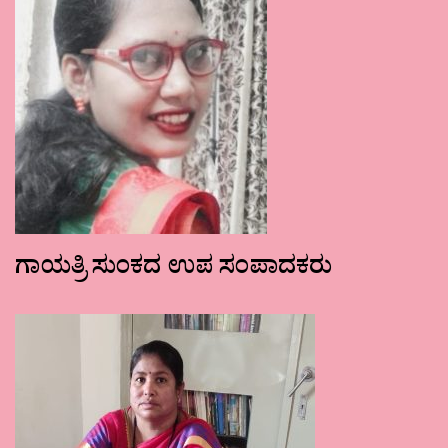
ಗಾಯತ್ರಿ ಸುಂಕದ ಉಪ ಸಂಪಾದಕರು