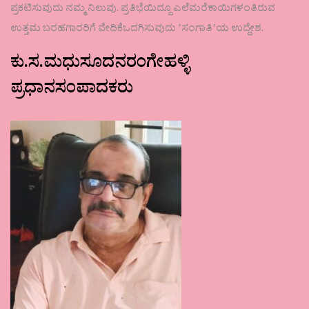
ಪ್ರಕಟಿಸುವುದು ನಮ್ಮ ನಿಲುವು. ಪ್ರತಿಭೆಯಿದ್ದೂ ಎಲೆಮರೆಕಾಯಿಗಳಂತಿರುವ
ಉತ್ತಮ ಬರಹಗಾರರಿಗೆ ವೇದಿಕೆಒದಗಿಸುವುದು ʼಸಂಗಾತಿʼಯ ಉದ್ದೇಶ.
ಕು.ಸ.ಮಧುಸೂದನರಂಗೇಹಳ್ಳಿ
ಪ್ರಧಾನಸಂಪಾದಕರು