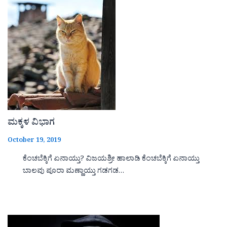
ಮಕ್ಕಳ ವಿಭಾಗ
October 19, 2019
ಕೆಂಚಬೆಕ್ಕಿಗೆ ಏನಾಯ್ತು? ವಿಜಯಶ್ರೀ ಹಾಲಾಡಿ ಕೆಂಚಬೆಕ್ಕಿಗೆ ಏನಾಯ್ತು
ಬಾಲವು ಪೂರಾ ಮಣ್ಣಾಯ್ತು ಗಡಗಡ…