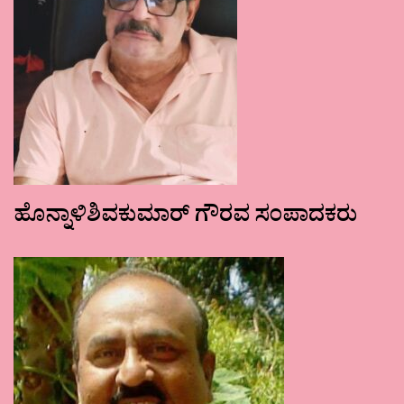
ಹೊನ್ನಾಳಿಶಿವಕುಮಾರ್ ಗೌರವ ಸಂಪಾದಕರು