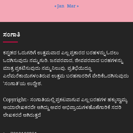
« Jan
Mar »
ಸಂಗಾತಿ
ಕನ್ನಡದ ಓದುಗರಿಗೆ ಉತ್ತಮವಾದ ಎಲ್ಲ ಪ್ರಕಾರದ ಬರಹಳನ್ನು ಓದಲು
ಒದಗಿಸುವುದು ನಮ್ಮ ಗುರಿ. ಜನಪರವಾದ, ಜೀವಪರವಾದ ಬರಹಗಳನ್ನು
ಮಾತ್ರ ಪ್ರಕಟಿಸುವುದು ನಮ್ಮ ನಿಲುವು. ಪ್ರತಿಭೆಯಿದ್ದೂ
ಎಲೆಮರೆಕಾಯಿಗಳಂತಿರುವ ಉತ್ತಮ ಬರಹಗಾರರಿಗೆ ವೇದಿಕೆಒದಗಿಸುವುದು
ʼಸಂಗಾತಿʼಯ ಉದ್ದೇಶ.
Copyright:- ಸಂಗಾತಿಯಲ್ಲಿ ಪ್ರಕಟವಾಗುವ ಎಲ್ಲ ಬರಹಗಳ ಹಕ್ಕುಸ್ವಾಮ್ಯ
ಆಯಾಲೇಖಕರದೇ ಆಗಿದ್ದು ಅವರ ಅಭಿಪ್ರಾಯಗಳಹೊಣೆಗಾರಿಕೆ ಸದರಿ
ಲೇಖಕರದೆ ಆಗಿರುತ್ತದೆ