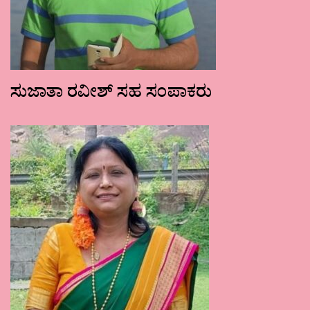
ಸುಜಾತಾ ರವೀಶ್ ಸಹ ಸಂಪಾಕರು