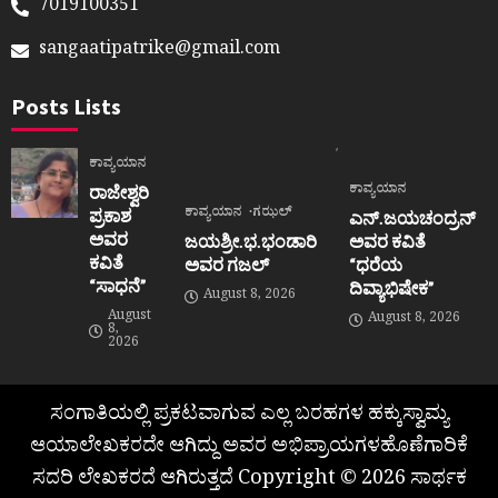
7019100351
sangaatipatrike@gmail.com
Posts Lists
ಕಾವ್ಯಯಾನ
ಕಾವ್ಯಯಾನ
ರಾಜೇಶ್ವರಿ
ಕಾವ್ಯಯಾನ
ಗಝಲ್
ಪ್ರಕಾಶ
ಎನ್.ಜಯಚಂದ್ರನ್
ಅವರ
ಜಯಶ್ರೀ.ಭ.ಭಂಡಾರಿ
ಅವರ ಕವಿತೆ
ಕವಿತೆ
ಅವರ ಗಜಲ್
“ಧರೆಯ
“ಸಾಧನೆ”
ದಿವ್ಯಾಭಿಷೇಕ”
August 8, 2026
August
August 8, 2026
8,
2026
ಸಂಗಾತಿಯಲ್ಲಿ ಪ್ರಕಟವಾಗುವ ಎಲ್ಲ ಬರಹಗಳ ಹಕ್ಕುಸ್ವಾಮ್ಯ
ಆಯಾಲೇಖಕರದೇ ಆಗಿದ್ದು ಅವರ ಅಭಿಪ್ರಾಯಗಳಹೊಣೆಗಾರಿಕೆ
ಸದರಿ ಲೇಖಕರದೆ ಆಗಿರುತ್ತದೆ Copyright © 2026 ಸಾರ್ಥಕ