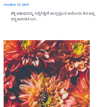
October 19, 2019
ಲೆಕ್ಕ ಇಡುವುದನ್ನು ನಿಲ್ಲಿಸಿದ್ದೇನೆ ಚಂದ್ರಪ್ರಭ.ಬಿ ಅದೊಂದು ದಿನ ಅಪ್ಪ
ನನ್ನ ಅವಸರಿಸಿ ಬರ…