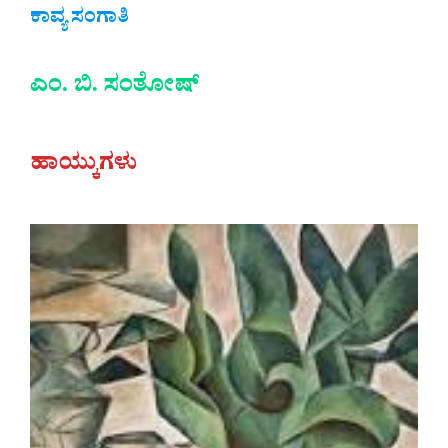
ಕಾವ್ಯ ಸಂಗಾತಿ
ಎಂ. ಬಿ. ಸಂತೋಷ್
ಹಾಯ್ಕುಗಳು