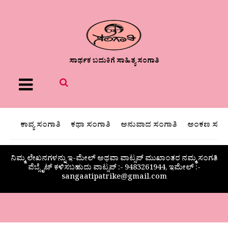
ಸಾರ್ಥಕ ಬದುಕಿಗೆ ಸಾಹಿತ್ಯ ಸಂಗಾತಿ
Menu
ಕಾವ್ಯ ಸಂಗಾತಿ
ಕಥಾ ಸಂಗಾತಿ
ಅನುವಾದ ಸಂಗಾತಿ
ಅಂಕಣ ಸಂಗಾ
ನಿಮ್ಮ ಲೇಖನಗಳನ್ನು ಇ-ಮೇಲ್ ಅಥವಾ ವಾಟ್ಸಪ್ ಮುಖಾಂತರ ನಮ್ಮ ಸಂಗತಿ
ವೆಬ್ಸೈಟ್ ಕಳಿಸಬಹುದು ವಾಟ್ಸಪ್‌ :- 9483261944, ಇಮೇಲ್ :-
sangaatipatrike@gmail.com