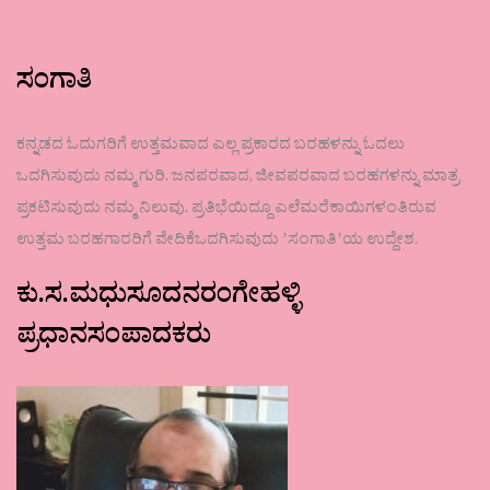
ಸಂಗಾತಿ
ಕನ್ನಡದ ಓದುಗರಿಗೆ ಉತ್ತಮವಾದ ಎಲ್ಲ ಪ್ರಕಾರದ ಬರಹಳನ್ನು ಓದಲು
ಒದಗಿಸುವುದು ನಮ್ಮ ಗುರಿ. ಜನಪರವಾದ, ಜೀವಪರವಾದ ಬರಹಗಳನ್ನು ಮಾತ್ರ
ಪ್ರಕಟಿಸುವುದು ನಮ್ಮ ನಿಲುವು. ಪ್ರತಿಭೆಯಿದ್ದೂ ಎಲೆಮರೆಕಾಯಿಗಳಂತಿರುವ
ಉತ್ತಮ ಬರಹಗಾರರಿಗೆ ವೇದಿಕೆಒದಗಿಸುವುದು ʼಸಂಗಾತಿʼಯ ಉದ್ದೇಶ.
ಕು.ಸ.ಮಧುಸೂದನರಂಗೇಹಳ್ಳಿ
ಪ್ರಧಾನಸಂಪಾದಕರು