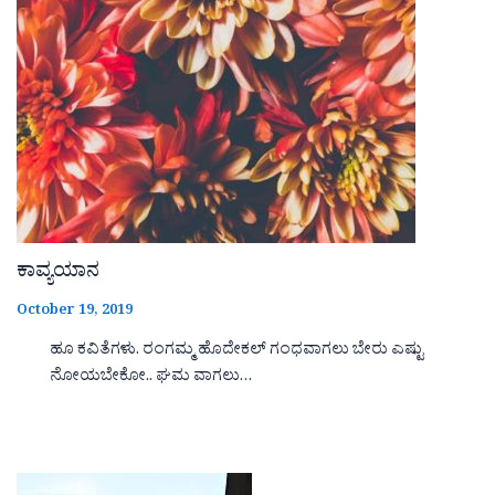
ಕಾವ್ಯಯಾನ
October 19, 2019
ಹೂ ಕವಿತೆಗಳು. ರಂಗಮ್ಮ ಹೊದೇಕಲ್ ಗಂಧವಾಗಲು ಬೇರು ಎಷ್ಟು
ನೋಯಬೇಕೋ.. ಘಮ ವಾಗಲು…