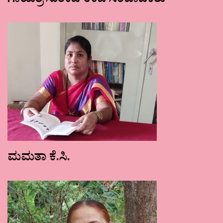
ಗಾಯತ್ರಿ ಸುಂಕದ ಉಪ ಸಂಪಾದಕರು
ಮಮತಾ ಕೆ.ಸಿ.