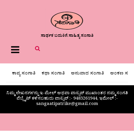
ಸಾರ್ಥಕ ಬದುಕಿಗೆ ಸಾಹಿತ್ಯ ಸಂಗಾತಿ
Menu
ಕಾವ್ಯ ಸಂಗಾತಿ
ಕಥಾ ಸಂಗಾತಿ
ಅನುವಾದ ಸಂಗಾತಿ
ಅಂಕಣ ಸಂಗಾ
ನಿಮ್ಮ ಲೇಖನಗಳನ್ನು ಇ-ಮೇಲ್ ಅಥವಾ ವಾಟ್ಸಪ್ ಮುಖಾಂತರ ನಮ್ಮ ಸಂಗತಿ
ವೆಬ್ಸೈಟ್ ಕಳಿಸಬಹುದು ವಾಟ್ಸಪ್‌ :- 9483261944, ಇಮೇಲ್ :-
sangaatipatrike@gmail.com