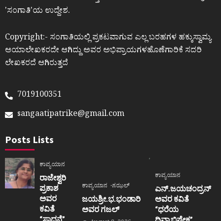
ʼಸಂಗಾತಿʼಯ ಉದ್ದೇಶ.
Copyright:- ಸಂಗಾತಿಯಲ್ಲಿ ಪ್ರಕಟವಾಗುವ ಎಲ್ಲ ಬರಹಗಳ ಹಕ್ಕುಸ್ವಾಮ್ಯ
ಆಯಾಲೇಖಕರದೇ ಆಗಿದ್ದು ಅವರ ಅಭಿಪ್ರಾಯಗಳಹೊಣೆಗಾರಿಕೆ ಸದರಿ
ಲೇಖಕರದೆ ಆಗಿರುತ್ತದೆ
7019100351
sangaatipatrike@gmail.com
Posts Lists
ಕಾವ್ಯಯಾನ
ಕಾವ್ಯಯಾನ
ರಾಜೇಶ್ವರಿ
ಕಾವ್ಯಯಾನ
ಗಝಲ್
ಪ್ರಕಾಶ
ಎನ್.ಜಯಚಂದ್ರನ್
ಅವರ
ಜಯಶ್ರೀ.ಭ.ಭಂಡಾರಿ
ಅವರ ಕವಿತೆ
ಕವಿತೆ
ಅವರ ಗಜಲ್
“ಧರೆಯ
“ಸಾಧನೆ”
ದಿವ್ಯಾಭಿಷೇಕ”