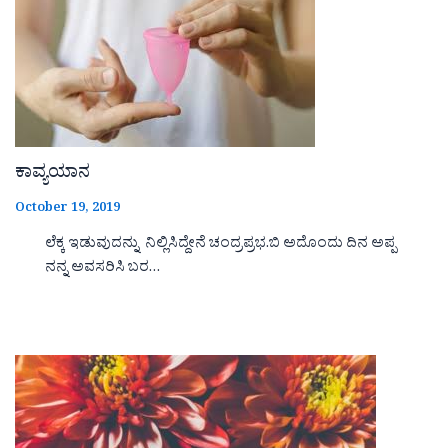
ಕಾವ್ಯಯಾನ
October 19, 2019
ಲೆಕ್ಕ ಇಡುವುದನ್ನು ನಿಲ್ಲಿಸಿದ್ದೇನೆ ಚಂದ್ರಪ್ರಭ.ಬಿ ಅದೊಂದು ದಿನ ಅಪ್ಪ
ನನ್ನ ಅವಸರಿಸಿ ಬರ…