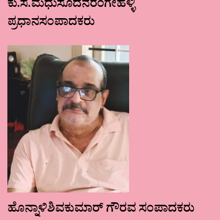
ಕು.ಸ.ಮಧುಸೂದನರಂಗೇಹಳ್ಳಿ
ಪ್ರಧಾನಸಂಪಾದಕರು
ಹೊನ್ನಾಳಿಶಿವಕುಮಾರ್ ಗೌರವ ಸಂಪಾದಕರು