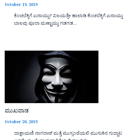
October 19, 2019
ಕೆಂಚಬೆಕ್ಕಿಗೆ ಏನಾಯ್ತು? ವಿಜಯಶ್ರೀ ಹಾಲಾಡಿ ಕೆಂಚಬೆಕ್ಕಿಗೆ ಏನಾಯ್ತು
ಬಾಲವು ಪೂರಾ ಮಣ್ಣಾಯ್ತು ಗಡಗಡ…
ಮುಖವಾಡ
October 20, 2019
ದಾಕ್ಷಾಯಣಿ ನಾಗರಾಜ್ ಮತ್ತೆ ಮುಸ್ಸಂಜೆಯಲಿ ಮುಸುಕಿನ ಗುದ್ದಾಟ