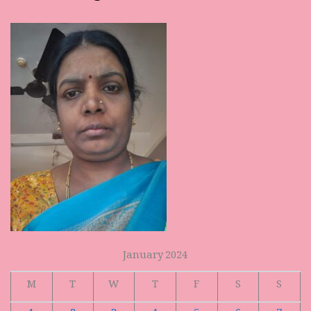
January 2024
M
T
W
T
F
S
S