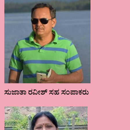
ಸುಜಾತಾ ರವೀಶ್ ಸಹ ಸಂಪಾಕರು