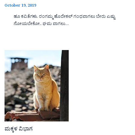
October 19, 2019
ಹೂ ಕವಿತೆಗಳು. ರಂಗಮ್ಮ ಹೊದೇಕಲ್ ಗಂಧವಾಗಲು ಬೇರು ಎಷ್ಟು
ನೋಯಬೇಕೋ.. ಘಮ ವಾಗಲು…
ಮಕ್ಕಳ ವಿಭಾಗ