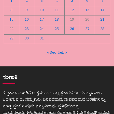
1
2
3
4
5
6
7
8
9
10
11
12
13
14
15
16
17
18
19
20
21
22
23
24
25
26
27
28
29
30
31
« Dec
Feb »
ಸಂಗಾತಿ
ಕನ್ನಡದ ಓದುಗರಿಗೆ ಉತ್ತಮವಾದ ಎಲ್ಲ ಪ್ರಕಾರದ ಬರಹಳನ್ನು ಓದಲು
ಒದಗಿಸುವುದು ನಮ್ಮ ಗುರಿ. ಜನಪರವಾದ, ಜೀವಪರವಾದ ಬರಹಗಳನ್ನು
ಮಾತ್ರ ಪ್ರಕಟಿಸುವುದು ನಮ್ಮ ನಿಲುವು. ಪ್ರತಿಭೆಯಿದ್ದೂ
ಎಲೆಮರೆಕಾಯಿಗಳಂತಿರುವ ಉತ್ತಮ ಬರಹಗಾರರಿಗೆ ವೇದಿಕೆಒದಗಿಸುವುದು