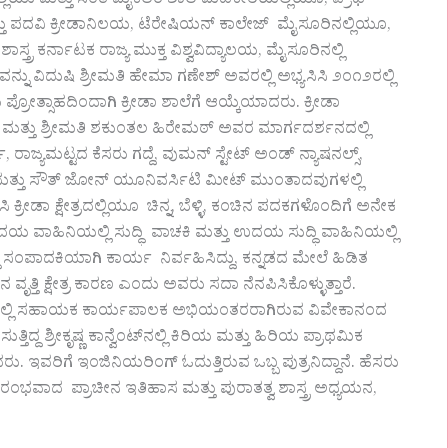
ಯಲ್ಲಿಯು ಮತ್ತು ಸಂತ ಮೈಕಲರ ಶಾಲೆ ಮಡಿಕೇರಿಯಲ್ಲಿಯೂ, ಪ್ರೌಢ
ಮತ್ತು ಪದವಿ ಕ್ರೀಡಾನಿಲಯ, ಟೆರೇಷಿಯನ್ ಕಾಲೇಜ್ ಮೈಸೂರಿನಲ್ಲಿಯೂ,
ಸ್ತ್ರ ಕರ್ನಾಟಕ ರಾಜ್ಯ ಮುಕ್ತ ವಿಶ್ವವಿದ್ಯಾಲಯ, ಮೈಸೂರಿನಲ್ಲಿ
ನ್ನು ವಿದುಷಿ ಶ್ರೀಮತಿ ಹೇಮಾ ಗಣೇಶ್ ಅವರಲ್ಲಿ ಅಭ್ಯಸಿಸಿ ೨೦೧೨ರಲ್ಲಿ
ಪ್ರೋತ್ಸಾಹದಿಂದಾಗಿ ಕ್ರೀಡಾ ಶಾಲೆಗೆ ಆಯ್ಕೆಯಾದರು. ಕ್ರೀಡಾ
್ಪ ಮತ್ತು ಶ್ರೀಮತಿ ಶಕುಂತಲ ಹಿರೇಮಠ್ ಅವರ ಮಾರ್ಗದರ್ಶನದಲ್ಲಿ
್ಸ್, ರಾಜ್ಯಮಟ್ಟದ ಕೆಸರು ಗದ್ದೆ, ವುಮನ್ ಸ್ಟೇಟ್ ಅಂಡ್ ನ್ಯಾಷನಲ್ಸ್,
ತ್ತು ಸೌತ್ ಜೋನ್ ಯೂನಿವರ್ಸಿಟಿ ಮೀಟ್ ಮುಂತಾದವುಗಳಲ್ಲಿ
ಸಿ ಕ್ರೀಡಾ ಕ್ಷೇತ್ರದಲ್ಲಿಯೂ ಚಿನ್ನ, ಬೆಳ್ಳಿ, ಕಂಚಿನ ಪದಕಗಳೊಂದಿಗೆ ಅನೇಕ
ಿ ಉದಯ ವಾಹಿನಿಯಲ್ಲಿ ಸುದ್ಧಿ ವಾಚಕಿ ಮತ್ತು ಉದಯ ಸುದ್ಧಿ ವಾಹಿನಿಯಲ್ಲಿ
ಧಿ ಸಂಪಾದಕಿಯಾಗಿ ಕಾರ್ಯ ನಿರ್ವಹಿಸಿದ್ದು, ಕನ್ನಡದ ಮೇಲೆ ಹಿಡಿತ
ತ್ತಿ ಕ್ಷೇತ್ರ ಕಾರಣ ಎಂದು ಅವರು ಸದಾ ನೆನಪಿಸಿಕೊಳ್ಳುತ್ತಾರೆ.
ಎಲ್ ನಲ್ಲಿ ಸಹಾಯಕ ಕಾರ್ಯಪಾಲಕ ಅಭಿಯಂತರರಾಗಿರುವ ವಿವೇಕಾನಂದ
್ದ ಶ್ರೀಕೃಷ್ಣ ಕಾನ್ವೆಂಟ್‌ನಲ್ಲಿ ಕಿರಿಯ ಮತ್ತು ಹಿರಿಯ ಪ್ರಾಥಮಿಕ
ಇವರಿಗೆ ಇಂಜಿನಿಯರಿಂಗ್ ಓದುತ್ತಿರುವ ಒಬ್ಬ ಪುತ್ರನಿದ್ದಾನೆ. ಹೆಸರು
ಆರಂಭವಾದ ಪ್ರಾಚೀನ ಇತಿಹಾಸ ಮತ್ತು ಪುರಾತತ್ವ ಶಾಸ್ತ್ರ ಅಧ್ಯಯನ,