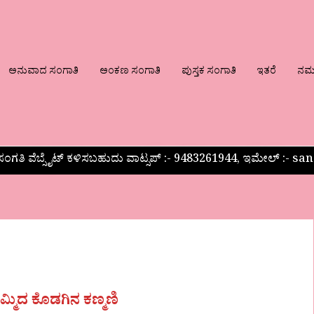
ಅನುವಾದ ಸಂಗಾತಿ
ಅಂಕಣ ಸಂಗಾತಿ
ಪುಸ್ತಕ ಸಂಗಾತಿ
ಇತರೆ
ನಮ್ಮ
ಂಗತಿ ವೆಬ್ಸೈಟ್ ಕಳಿಸಬಹುದು ವಾಟ್ಸಪ್‌ :- 9483261944, ಇಮೇಲ್ :-
ಮ್ಮಿದ ಕೊಡಗಿನ ಕಣ್ಮಣಿ