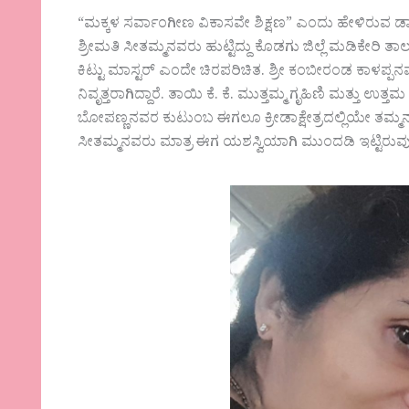
“ಮಕ್ಕಳ ಸರ್ವಾಂಗೀಣ ವಿಕಾಸವೇ ಶಿಕ್ಷಣ” ಎಂದು ಹೇಳಿರುವ ಡಾ.ರ
ಶ್ರೀಮತಿ ಸೀತಮ್ಮನವರು ಹುಟ್ಟಿದ್ದು ಕೊಡಗು ಜಿಲ್ಲೆ ಮಡಿಕೇರಿ 
ಕಿಟ್ಟು ಮಾಸ್ಟರ್ ಎಂದೇ ಚಿರಪರಿಚಿತ. ಶ್ರೀ ಕಂಬೀರಂಡ ಕಾಳಪ್ಪನವರ
ನಿವೃತ್ತರಾಗಿದ್ದಾರೆ. ತಾಯಿ ಕೆ. ಕೆ. ಮುತ್ತಮ್ಮ ಗೃಹಿಣಿ ಮತ್ತು
ಬೋಪಣ್ಣನವರ ಕುಟುಂಬ ಈಗಲೂ ಕ್ರೀಡಾಕ್ಷೇತ್ರದಲ್ಲಿಯೇ ತಮ್ಮನ್
ಸೀತಮ್ಮನವರು ಮಾತ್ರ ಈಗ ಯಶಸ್ವಿಯಾಗಿ ಮುಂದಡಿ ಇಟ್ಟಿರುವುದು ಸಾ