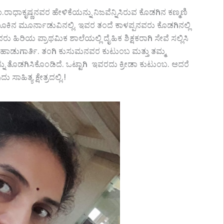
ಾಧಾಕೃಷ್ಣನವರ ಹೇಳಿಕೆಯನ್ನು ನಿಜವೆನ್ನಿಸಿರುವ ಕೊಡಗಿನ ಕಣ್ಮಣಿ
ತಾಲೂಕಿನ ಮೂರ್ನಾಡುವಿನಲ್ಲಿ. ಇವರ ತಂದೆ ಕಾಳಪ್ಪನವರು ಕೊಡಗಿನಲ್ಲಿ
ು ಹಿರಿಯ ಪ್ರಾಥಮಿಕ ಶಾಲೆಯಲ್ಲಿ ದೈಹಿಕ ಶಿಕ್ಷಕರಾಗಿ ಸೇವೆ ಸಲ್ಲಿಸಿ
 ಉತ್ತಮ ಹಾಡುಗಾರ್ತಿ. ತಂಗಿ ಕುಸುಮನವರ ಕುಟುಂಬ ಮತ್ತು ತಮ್ಮ
ನು ತೊಡಗಿಸಿಕೊಂಡಿದೆ. ಒಟ್ಟಾಗಿ ಇವರದು ಕ್ರೀಡಾ ಕುಟುಂಬ. ಆದರೆ
ಹಿತ್ಯ ಕ್ಷೇತ್ರದಲ್ಲಿ.!