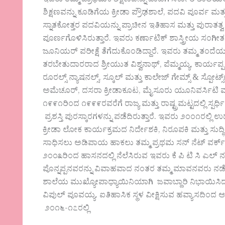
ಇವರು ತಮ್ಮ ಪ್ರಾಥಮಿಕ ಶಿಕ್ಷಣವನ್ನು ಬಾಡಗ ಸರ್ಕಾರಿ ಶಾಲೆ
ಶಿಕ್ಷಣವನ್ನು ಕೂಡಿಗೆಯ ಕ್ರೀಡಾ ಪ್ರೌಢಶಾಲೆ, ಪದವಿ ಪೂರ್ವ 
ಸ್ನಾತಕೋತ್ತರ ಪದವಿಯನ್ನು ಪ್ರಾಚೀನ ಇತಿಹಾಸ ಮತ್ತು ಪುರಾತತ್ವ ಶಾ
ಪೂರ್ಣಗೊಳಿಸಿರುತ್ತಾರೆ. ಇವರು ಕರ್ಣಾಟಿಕ್ ಶಾಸ್ತ್ರೀಯ ಸಂಗೀತವ
ಜೂನಿಯರ್ ಪರೀಕ್ಷೆ ತೆಗೆದುಕೊಂಡಿದ್ದಾರೆ. ಇವರು ತಮ್ಮ ತಂದೆಯ 
ತರಬೇತುದಾರರಾದ ಶ್ರೀಯುತ ವಿಶ್ವನಾಥ್, ಪೆಮ್ಮಯ್ಯ, ಕಾರ್ಯಪ
ರೂರಲ್ಸ್ ನ್ಯಾಷನಲ್ಸ್, ಸ್ಕೂಲ್ ಮತ್ತು ಕಾಲೇಜ್ ಗೇಮ್ಸ್ & ಸ್ಪೋರ್ಟ
ಅಮೆಚೂರ್, ದಸರಾ ಕ್ರೀಡಾಕೂಟ, ಮೈಸೂರು ಯೂನಿವರ್ಸಿಟಿ ಮ
೧೯೯೧ರಿಂದ ೧೯೯೯ರವರೆಗೆ ರಾಜ್ಯ ಮತ್ತು ರಾಷ್ಟ್ರಮಟ್ಟದಲ್ಲಿ ಸ್ಪರ್ಧಿ
ಪ್ರಶಸ್ತಿ ಪುರಸ್ಕಾರಗಳನ್ನು ಪಡೆದಿರುತ್ತಾರೆ. ಇವರು ೨೦೦೧ರಲ್ಲ
ಕ್ರೀಡಾ ಲೋಕ ಕಾರ್ಯಕ್ರಮದ ನಿರ್ದೇಶಕಿ, ನಿರೂಪಕಿ ಮತ್ತು ಸುದ್
ಸಾಧಿಸಲು ಅಡಿಪಾಯ ಹಾಕಲು ತಮ್ಮ ಪ್ರಥಮ ಸನ್ ನೆಟ್ ವರ್ಕ್‌ನ ವೃ
೨೦೦೩ರಿಂದ ಹಾಸನದಲ್ಲಿ ನೆಲೆಸಿರುವ ಇವರು ಕೆ ಪಿ ಟಿ ಸಿ 
ಪೊನ್ನಪ್ಪನವರನ್ನು ವಿವಾಹವಾದ ನಂತರ ತಮ್ಮ ಮಾವನವರು ನಡೆಸುತ್ತಿದ
ಶಾಲೆಯ ಮುಖ್ಯೋಪಾಧ್ಯಾಯಿನಿಯಾಗಿ ಜವಾಬ್ದಾರಿ ನಿಭಾಯಿಸಿದರು. 
ವಿಪುಲ್ ಪೂವಯ್ಯ. ಐತಿಹಾಸಿಕ ಸ್ಥಳ ವೀಕ್ಷಿಸುವ ಹವ್ಯಾಸದಿಂದ 
೨೦೧೬-೧೭ರಲ್ಲಿ