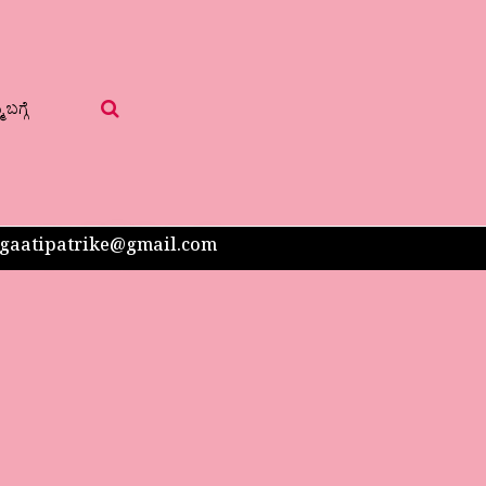
 ಬಗ್ಗೆ
 sangaatipatrike@gmail.com