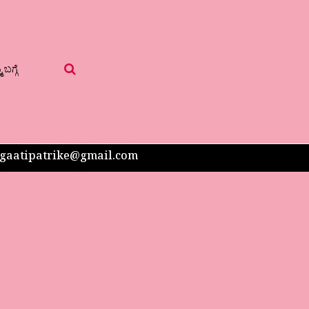
 ಬಗ್ಗೆ
 sangaatipatrike@gmail.com