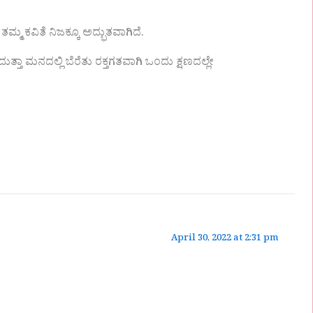
ಮ ಕವಿತೆ ನಿಜಕ್ಕೂ ಅದ್ಭುತವಾಗಿದೆ.
್ತಾ ಮನದಲ್ಲಿ ಬೆರೆತು ರಕ್ತಗತವಾಗಿ ಒಂದು ಕ್ಷಣದಲ್ಲೇ
April 30, 2022 at 2:31 pm