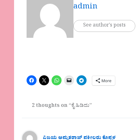
admin
See author's posts
More
2 thoughts on “ಕೈ ಹಿಡಿದು”
ವಿಜಯ‌ ಅಮೃತರಾಜ್ ವಕೀಲರು ಕೊಪ್ಪಳ