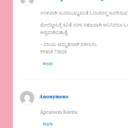
ಸರಳವಾಗಿ ಮನಮುಟ್ಟುವಂತೆ ಓದುಗನನ್ನ ಆವರಿಸುವ ತಮ್
ಮೇಲ್ನೋಟಕ್ಕೆ ಕವಿತೆ ಸರಳ ಸಹಜವಾಗಿ ಅನಿಸಿದರೂ ಓದುತ
ಆಪ್ತವಾಗಿಬಿಡುತ್ತೆ.
– ವಿಜಯ ಅಮೃತರಾಜ್ ವಕೀಲರು.
99458 73626
Reply
Anonymous
Aprateem Kavita
Reply