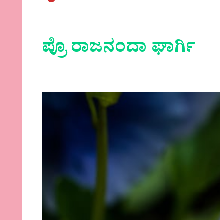
ಪ್ರೊ ರಾಜನಂದಾ ಘಾರ್ಗಿ