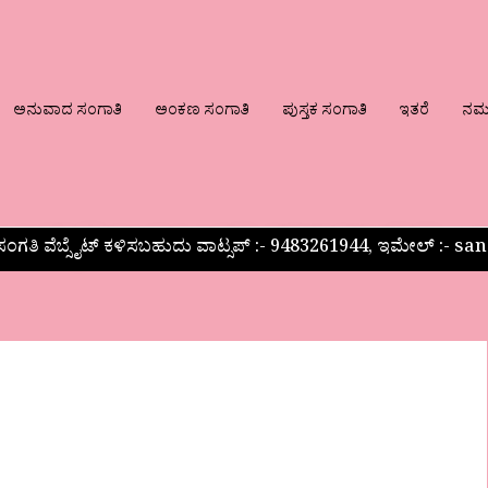
ಅನುವಾದ ಸಂಗಾತಿ
ಅಂಕಣ ಸಂಗಾತಿ
ಪುಸ್ತಕ ಸಂಗಾತಿ
ಇತರೆ
ನಮ್ಮ
ಂಗತಿ ವೆಬ್ಸೈಟ್ ಕಳಿಸಬಹುದು ವಾಟ್ಸಪ್‌ :- 9483261944, ಇಮೇಲ್ :-