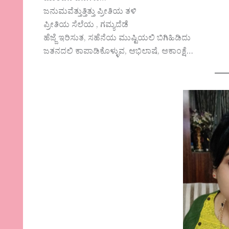
ಜನುಮವೆತ್ತುತ್ತಿತ್ತು ಪ್ರೀತಿಯ ತಳಿ
ಪ್ರೀತಿಯ ಸೆಲೆಯ , ಗಮ್ಯದೆಡೆ
ಹೆಜ್ಜೆ ಇರಿಸುತ, ಸಹೆನೆಯ ಮುಷ್ಟಿಯಲಿ ಬಿಗಿಹಿಡಿದು
ಜತನದಲಿ ಕಾಪಾಡಿಕೊಳ್ಳುವ, ಆಭಿಲಾಷೆ, ಆಕಾಂಕ್ಷೆ…