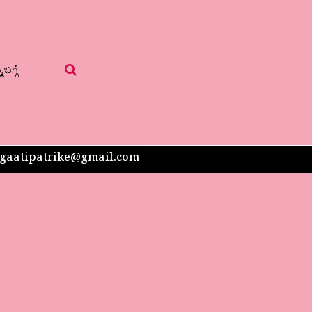
 ಬಗ್ಗೆ
 sangaatipatrike@gmail.com