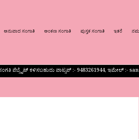
ಅನುವಾದ ಸಂಗಾತಿ
ಅಂಕಣ ಸಂಗಾತಿ
ಪುಸ್ತಕ ಸಂಗಾತಿ
ಇತರೆ
ನಮ್ಮ
ಂಗತಿ ವೆಬ್ಸೈಟ್ ಕಳಿಸಬಹುದು ವಾಟ್ಸಪ್‌ :- 9483261944, ಇಮೇಲ್ :-