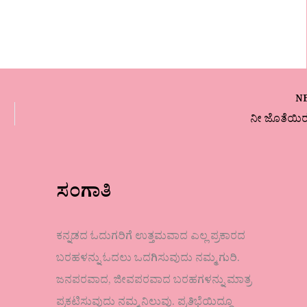
N
ನೀ ಜೊತೆಯಿ
ಸಂಗಾತಿ
ಕನ್ನಡದ ಓದುಗರಿಗೆ ಉತ್ತಮವಾದ ಎಲ್ಲ ಪ್ರಕಾರದ
ಬರಹಳನ್ನು ಓದಲು ಒದಗಿಸುವುದು ನಮ್ಮ ಗುರಿ.
ಜನಪರವಾದ, ಜೀವಪರವಾದ ಬರಹಗಳನ್ನು ಮಾತ್ರ
ಪ್ರಕಟಿಸುವುದು ನಮ್ಮ ನಿಲುವು. ಪ್ರತಿಭೆಯಿದ್ದೂ