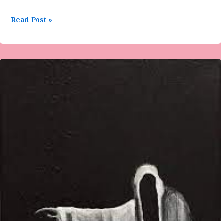
Read Post »
ಭೂತ
ಚೇಷ್ಟೆ