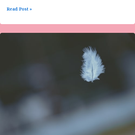
Read Post »
ಜಗವು
ಬೆಳೆದು
ನಿಲ್ಲುವ
ಪರಿ