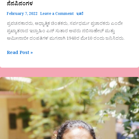
ನೆನಪಿನಂಗಳ
February 7, 2022
Leave a Comment
ಇತರೆ
ಪ್ರವಚನಕಾರರು, ಆಧ್ಯಾತ್ಮಿಕ ಚಿಂತಕರು, ಸರ್ವಧರ್ಮ ಪ್ರಚಾರಕರು ಎಂದೇ
ಪ್ರಖ್ಯಾತರಾದ ಇಬ್ರಾಹಿಂ ಎನ್ ಸುತಾರ ಅವರು ನಬಿಸಾಹೇಬ್ ಮತ್ತು
ಅಮೀನಾಬೀ ದಂಪತಿಗಳ ಮಗನಾಗಿ 1940ರ ಮೇ10 ರಂದು ಜನಿಸಿದರು.
Read Post »
ನೀ
ನನಗಿಷ್ಟ