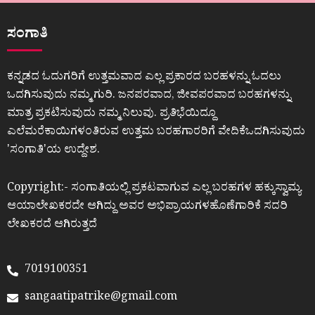
ಸಂಗಾತಿ
ಕನ್ನಡದ ಓದುಗರಿಗೆ ಉತ್ತಮವಾದ ಎಲ್ಲ ಪ್ರಕಾರದ ಬರಹಳನ್ನು ಓದಲು
ಒದಗಿಸುವುದು ನಮ್ಮ ಗುರಿ. ಜನಪರವಾದ, ಜೀವಪರವಾದ ಬರಹಗಳನ್ನು
ಮಾತ್ರ ಪ್ರಕಟಿಸುವುದು ನಮ್ಮ ನಿಲುವು. ಪ್ರತಿಭೆಯಿದ್ದೂ
ಎಲೆಮರೆಕಾಯಿಗಳಂತಿರುವ ಉತ್ತಮ ಬರಹಗಾರರಿಗೆ ವೇದಿಕೆಒದಗಿಸುವುದು
ʼಸಂಗಾತಿʼಯ ಉದ್ದೇಶ.
Copyright:- ಸಂಗಾತಿಯಲ್ಲಿ ಪ್ರಕಟವಾಗುವ ಎಲ್ಲ ಬರಹಗಳ ಹಕ್ಕುಸ್ವಾಮ್ಯ
ಆಯಾಲೇಖಕರದೇ ಆಗಿದ್ದು ಅವರ ಅಭಿಪ್ರಾಯಗಳಹೊಣೆಗಾರಿಕೆ ಸದರಿ
ಲೇಖಕರದೆ ಆಗಿರುತ್ತದೆ
7019100351
sangaatipatrike@gmail.com