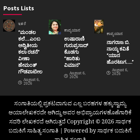
Posts Lists
ಇತರೆ
ಕಾವ್ಯಯಾನ
“ಮಂಡಲ
ಕಾವ್ಯಯಾನ
ಕಲೆ….ಎಂಬ
ಉಷಾರಾಣಿ
ನಾಗರಾಜ ಬಿ.
ಅದ್ವಿತೀಯ
ಗುರುಪ್ರಸಾದ್
ನಾಯ್ಕ ಕವಿತೆ
ಕಲಾ ರಚನೆ”‌
ಕೊಡಗು
“ಯಾನ
ವೀಣಾ
“ಹಾರಿತು
ಹೊರಟಾಗ…..”
ಹೇಮಂತ್‌
ವಿಮಾನ”
August 6,
ಗೌಡಪಾಟೀಲ
August 6,
2026
2026
August 6,
2026
ಸಂಗಾತಿಯಲ್ಲಿ ಪ್ರಕಟವಾಗುವ ಎಲ್ಲ ಬರಹಗಳ ಹಕ್ಕುಸ್ವಾಮ್ಯ
ಆಯಾಲೇಖಕರದೇ ಆಗಿದ್ದು ಅವರ ಅಭಿಪ್ರಾಯಗಳಹೊಣೆಗಾರಿಕೆ
ಸದರಿ ಲೇಖಕರದೆ ಆಗಿರುತ್ತದೆ Copyright © 2026 ಸಾರ್ಥಕ
ಬದುಕಿಗೆ ಸಾಹಿತ್ಯ ಸಂಗಾತಿ | Powered by ಸಾರ್ಥಕ ಬದುಕಿಗೆ