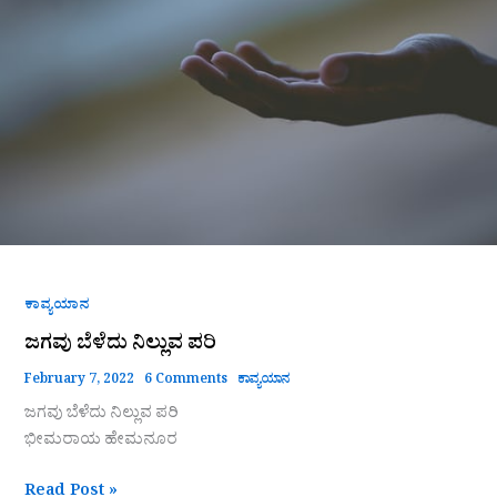
ಕಾವ್ಯಯಾನ
ಜಗವು ಬೆಳೆದು ನಿಲ್ಲುವ ಪರಿ
February 7, 2022
6 Comments
ಕಾವ್ಯಯಾನ
ಜಗವು ಬೆಳೆದು ನಿಲ್ಲುವ ಪರಿ
ಭೀಮರಾಯ ಹೇಮನೂರ
Read Post »