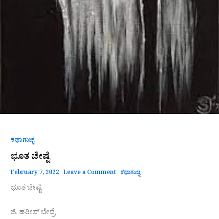
ಕಥಾಗುಚ್ಛ
ಭೂತ ಚೇಷ್ಟೆ
February 7, 2022
Leave a Comment
ಕಥಾಗುಚ್ಛ
ಭೂತ ಚೇಷ್ಟೆ
ಜಿ. ಹರೀಶ್ ಬೇದ್ರೆ