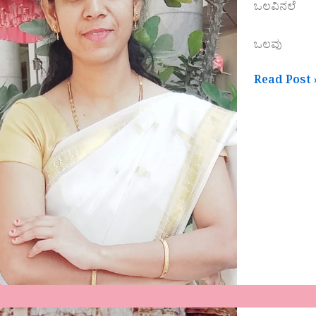
ಒಲವಿನಲೆ
ಒಲವು
Read Post 