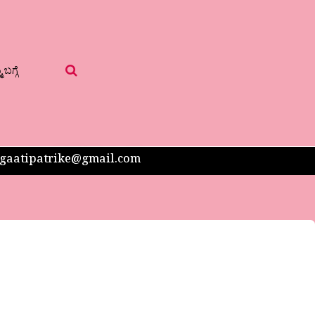
 ಬಗ್ಗೆ
 sangaatipatrike@gmail.com