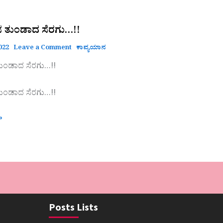
ನ ತುಂಡಾದ ಸೆರಗು…!!
2022
Leave a Comment
ಕಾವ್ಯಯಾನ
ುಂಡಾದ ಸೆರಗು…!!
ುಂಡಾದ ಸೆರಗು…!!
»
Posts Lists