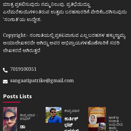
ಮಾತ್ರ ಪ್ರಕಟಿಸುವುದು ನಮ್ಮ ನಿಲುವು. ಪ್ರತಿಭೆಯಿದ್ದೂ
ಎಲೆಮರೆಕಾಯಿಗಳಂತಿರುವ ಉತ್ತಮ ಬರಹಗಾರರಿಗೆ ವೇದಿಕೆಒದಗಿಸುವುದು
ʼಸಂಗಾತಿʼಯ ಉದ್ದೇಶ.
Copyright:- ಸಂಗಾತಿಯಲ್ಲಿ ಪ್ರಕಟವಾಗುವ ಎಲ್ಲ ಬರಹಗಳ ಹಕ್ಕುಸ್ವಾಮ್ಯ
ಆಯಾಲೇಖಕರದೇ ಆಗಿದ್ದು ಅವರ ಅಭಿಪ್ರಾಯಗಳಹೊಣೆಗಾರಿಕೆ ಸದರಿ
ಲೇಖಕರದೆ ಆಗಿರುತ್ತದೆ
7019100351
sangaatipatrike@gmail.com
Posts Lists
ಕಾವ್ಯಯಾನ
ಕಾವ್ಯಯಾನ
ಅಂಕಣ
ಕಾರ್ತಿಕ್
ಗಝಲ್
ಸಂಗಾತಿ
ಭಟ್
ಜಯದೇವಿ
ಡಾ
ತಾಯಿ
ಬಳಗುಳಿ