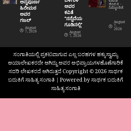
ಲಿಗಾಡೆ
ಅನ್ನಪೂರ್ಣ
ಜೀವನ
ಅವರ
ಹಿರೇಮಠ
ನಿಮ್ಮೊಂದಿಗೆ
ಕವಿತೆ
ಅವರ
“ನನ್ನೆದೆಯ
ಗಜಲ್
August
ಗೂಡಿನಲ್ಲಿ”
7,
August
2026
7, 2026
August
7, 2026
ಸಂಗಾತಿಯಲ್ಲಿ ಪ್ರಕಟವಾಗುವ ಎಲ್ಲ ಬರಹಗಳ ಹಕ್ಕುಸ್ವಾಮ್ಯ
ಆಯಾಲೇಖಕರದೇ ಆಗಿದ್ದು ಅವರ ಅಭಿಪ್ರಾಯಗಳಹೊಣೆಗಾರಿಕೆ
ಸದರಿ ಲೇಖಕರದೆ ಆಗಿರುತ್ತದೆ Copyright © 2026 ಸಾರ್ಥಕ
ಬದುಕಿಗೆ ಸಾಹಿತ್ಯ ಸಂಗಾತಿ | Powered by ಸಾರ್ಥಕ ಬದುಕಿಗೆ
ಸಾಹಿತ್ಯ ಸಂಗಾತಿ