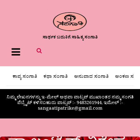
ಸಾರ್ಥಕ ಬದುಕಿಗೆ ಸಾಹಿತ್ಯ ಸಂಗಾತಿ
Menu
ಕಾವ್ಯ ಸಂಗಾತಿ
ಕಥಾ ಸಂಗಾತಿ
ಅನುವಾದ ಸಂಗಾತಿ
ಅಂಕಣ ಸಂಗಾ
ನಿಮ್ಮ ಲೇಖನಗಳನ್ನು ಇ-ಮೇಲ್ ಅಥವಾ ವಾಟ್ಸಪ್ ಮುಖಾಂತರ ನಮ್ಮ ಸಂಗತಿ
ವೆಬ್ಸೈಟ್ ಕಳಿಸಬಹುದು ವಾಟ್ಸಪ್‌ :- 9483261944, ಇಮೇಲ್ :-
sangaatipatrike@gmail.com