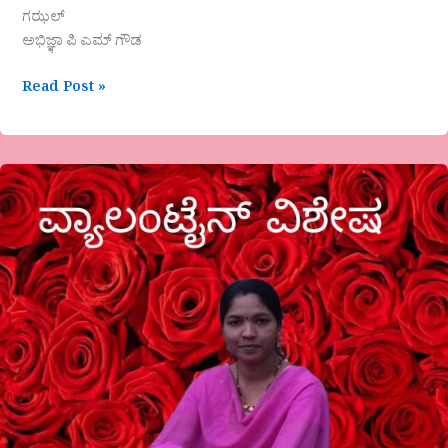
ಗಝಲ್
ಅಭಿಜ್ಞಾ ಪಿ ಎಮ್ ಗೌಡ
Read Post »