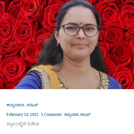
,
ಕಾವ್ಯಯಾನ
ಗಝಲ್
February 14, 2022
1 Comment
ಕಾವ್ಯಯಾನ
,
ಗಝಲ್
ವ್ಯಾಲಂಟೈನ್ ವಿಶೇಷ