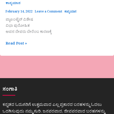
ಕಾವ್ಯಯಾನ
February 14, 2022
Leave a Comment
ಕಾವ್ಯಯಾನ
ವ್ಯಾಲಂಟೈನ್ ವಿಶೇಷ
ವಿಭಾ ಪುರೋಹಿತ
ಅವನ ದೇವರು ಬೇರೆಂಬ ಕಾರಣಕ್ಕೆ
Read Post »
ಸಂಗಾತಿ
ಕನ್ನಡದ ಓದುಗರಿಗೆ ಉತ್ತಮವಾದ ಎಲ್ಲ ಪ್ರಕಾರದ ಬರಹಳನ್ನು ಓದಲು
ಒದಗಿಸುವುದು ನಮ್ಮ ಗುರಿ. ಜನಪರವಾದ, ಜೀವಪರವಾದ ಬರಹಗಳನ್ನು