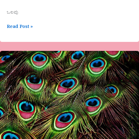
ಒಲವು
Read Post »
ನವಿಲು