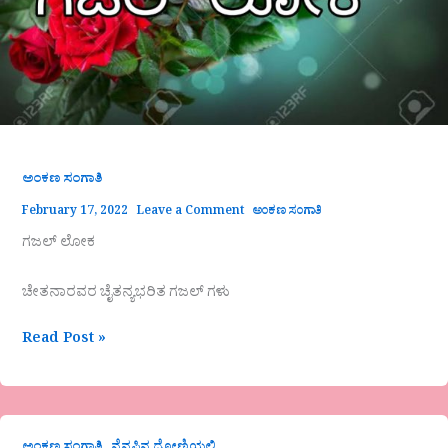
ಅಂಕಣ ಸಂಗಾತಿ
February 17, 2022
Leave a Comment
ಅಂಕಣ ಸಂಗಾತಿ
ಗಜಲ್ ಲೋಕ
ಚೇತನಾರವರ ಚೈತನ್ಯಭರಿತ ಗಜಲ್ ಗಳು
Read Post »