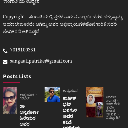
ʼಸಂಗಾತಿʼಯ ಉದ್ದೇಶ.
Copyright:- ಸಂಗಾತಿಯಲ್ಲಿ ಪ್ರಕಟವಾಗುವ ಎಲ್ಲ ಬರಹಗಳ ಹಕ್ಕುಸ್ವಾಮ್ಯ
ಆಯಾಲೇಖಕರದೇ ಆಗಿದ್ದು ಅವರ ಅಭಿಪ್ರಾಯಗಳಹೊಣೆಗಾರಿಕೆ ಸದರಿ
ಲೇಖಕರದೆ ಆಗಿರುತ್ತದೆ
7019100351
sangaatipatrike@gmail.com
Posts Lists
ಕಾವ್ಯಯಾನ
ಕಾವ್ಯಯಾನ
ಅಂಕಣ
ಕಾರ್ತಿಕ್
ಗಝಲ್
ಸಂಗಾತಿ
ಭಟ್
ಜಯದೇವಿ
ಡಾ
ತಾಯಿ
ಬಳಗುಳಿ
ಲಿಗಾಡೆ
ಅನ್ನಪೂರ್ಣ
ಜೀವನ
ಅವರ
ಹಿರೇಮಠ
ನಿಮ್ಮೊಂದಿಗೆ
ಕವಿತೆ
ಅವರ