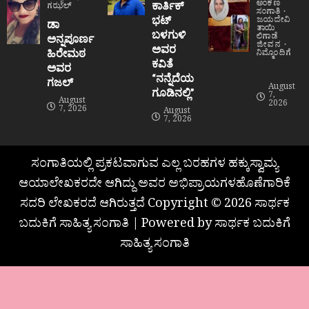
ಅಂಕಣ
ಕಾರ್ತಿಕ್
ಗಝಲ್
ಸಂಗಾತಿ
ಭಟ್
ಜಯದೇವಿ
ಡಾ
ತಾಯಿ
ಬಳಗುಳಿ
ಲಿಗಾಡೆ
ಅನ್ನಪೂರ್ಣ
ಜೀವನ
ಅವರ
ಹಿರೇಮಠ
ನಿಮ್ಮೊಂದಿಗೆ
ಕವಿತೆ
ಅವರ
“ನನ್ನೆದೆಯ
ಗಜಲ್
August
ಗೂಡಿನಲ್ಲಿ”
7,
August
2026
7, 2026
August
7, 2026
ಸಂಗಾತಿಯಲ್ಲಿ ಪ್ರಕಟವಾಗುವ ಎಲ್ಲ ಬರಹಗಳ ಹಕ್ಕುಸ್ವಾಮ್ಯ
ಆಯಾಲೇಖಕರದೇ ಆಗಿದ್ದು ಅವರ ಅಭಿಪ್ರಾಯಗಳಹೊಣೆಗಾರಿಕೆ
ಸದರಿ ಲೇಖಕರದೆ ಆಗಿರುತ್ತದೆ Copyright © 2026 ಸಾರ್ಥಕ
ಬದುಕಿಗೆ ಸಾಹಿತ್ಯ ಸಂಗಾತಿ | Powered by ಸಾರ್ಥಕ ಬದುಕಿಗೆ
ಸಾಹಿತ್ಯ ಸಂಗಾತಿ