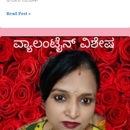
ಜಗದೀಶ್ ನಾಗೋಳ್
Read Post »