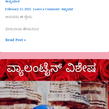
ಕಾವ್ಯಯಾನ
February 15, 2022
Leave a Comment
ಕಾವ್ಯಯಾನ
ಅನುಪಮ ಈ ಪ್ರೇಮ
ಭೀಮರಾಯ ಹೇಮನೂರ
Read Post »