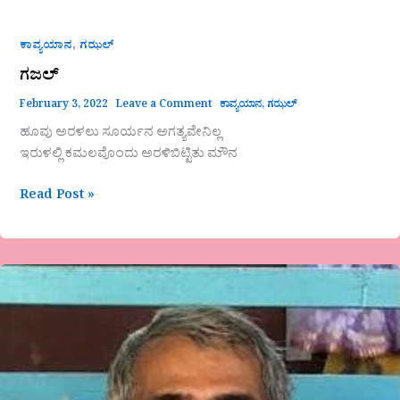
,
ಕಾವ್ಯಯಾನ
ಗಝಲ್
ಗಜಲ್
February 3, 2022
Leave a Comment
ಕಾವ್ಯಯಾನ
,
ಗಝಲ್
ಹೂವು ಅರಳಲು ಸೂರ್ಯನ ಅಗತ್ಯವೇನಿಲ್ಲ
ಇರುಳಲ್ಲಿ ಕಮಲವೊಂದು ಅರಳಿಬಿಟ್ಟಿತು ಮೌನ
Read Post »
ಕೂಡಿಬಾಳು