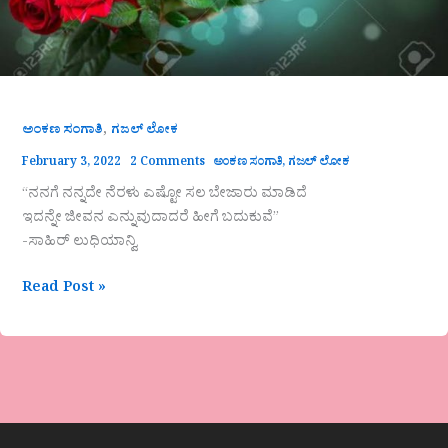
,
ಅಂಕಣ ಸಂಗಾತಿ
ಗಜಲ್ ಲೋಕ
February 3, 2022
2 Comments
ಅಂಕಣ ಸಂಗಾತಿ
,
ಗಜಲ್ ಲೋಕ
“ನನಗೆ ನನ್ನದೇ ನೆರಳು ಎಷ್ಟೋ ಸಲ ಬೇಜಾರು ಮಾಡಿದೆ
ಇದನ್ನೇ ಜೀವನ ಎನ್ನುವುದಾದರೆ ಹೀಗೆ ಬದುಕುವೆ”
-ಸಾಹಿರ್ ಲುಧಿಯಾನ್ವಿ
Read Post »