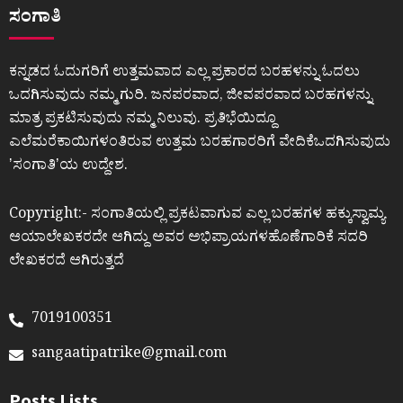
ಸಂಗಾತಿ
ಕನ್ನಡದ ಓದುಗರಿಗೆ ಉತ್ತಮವಾದ ಎಲ್ಲ ಪ್ರಕಾರದ ಬರಹಳನ್ನು ಓದಲು
ಒದಗಿಸುವುದು ನಮ್ಮ ಗುರಿ. ಜನಪರವಾದ, ಜೀವಪರವಾದ ಬರಹಗಳನ್ನು
ಮಾತ್ರ ಪ್ರಕಟಿಸುವುದು ನಮ್ಮ ನಿಲುವು. ಪ್ರತಿಭೆಯಿದ್ದೂ
ಎಲೆಮರೆಕಾಯಿಗಳಂತಿರುವ ಉತ್ತಮ ಬರಹಗಾರರಿಗೆ ವೇದಿಕೆಒದಗಿಸುವುದು
ʼಸಂಗಾತಿʼಯ ಉದ್ದೇಶ.
Copyright:- ಸಂಗಾತಿಯಲ್ಲಿ ಪ್ರಕಟವಾಗುವ ಎಲ್ಲ ಬರಹಗಳ ಹಕ್ಕುಸ್ವಾಮ್ಯ
ಆಯಾಲೇಖಕರದೇ ಆಗಿದ್ದು ಅವರ ಅಭಿಪ್ರಾಯಗಳಹೊಣೆಗಾರಿಕೆ ಸದರಿ
ಲೇಖಕರದೆ ಆಗಿರುತ್ತದೆ
7019100351
sangaatipatrike@gmail.com
Posts Lists