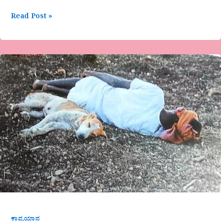
Read Post »
ನನ್ನೊಡೆಯನ
ಕಾವಲುಗಾರ
ನಾನು
ಕಾವ್ಯಯಾನ