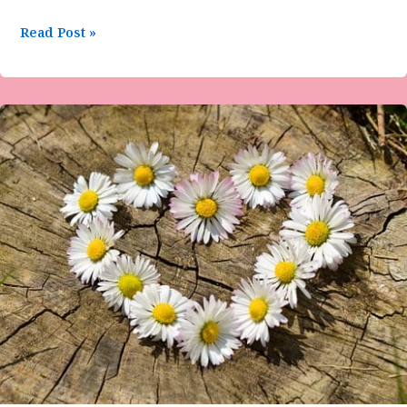
Read Post »
ಗಜಲ್