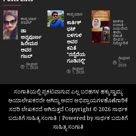
ಕಾವ್ಯಯಾನ
ಕಾವ್ಯಯಾನ
ಅಂಕಣ
ಕಾರ್ತಿಕ್
ಗಝಲ್
ಸಂಗಾತಿ
ಭಟ್
ಜಯದೇವಿ
ಡಾ
ತಾಯಿ
ಬಳಗುಳಿ
ಲಿಗಾಡೆ
ಅನ್ನಪೂರ್ಣ
ಜೀವನ
ಅವರ
ಹಿರೇಮಠ
ನಿಮ್ಮೊಂದಿಗೆ
ಕವಿತೆ
ಅವರ
“ನನ್ನೆದೆಯ
ಗಜಲ್
August
ಗೂಡಿನಲ್ಲಿ”
7,
August
2026
7, 2026
August
7, 2026
ಸಂಗಾತಿಯಲ್ಲಿ ಪ್ರಕಟವಾಗುವ ಎಲ್ಲ ಬರಹಗಳ ಹಕ್ಕುಸ್ವಾಮ್ಯ
ಆಯಾಲೇಖಕರದೇ ಆಗಿದ್ದು ಅವರ ಅಭಿಪ್ರಾಯಗಳಹೊಣೆಗಾರಿಕೆ
ಸದರಿ ಲೇಖಕರದೆ ಆಗಿರುತ್ತದೆ Copyright © 2026 ಸಾರ್ಥಕ
ಬದುಕಿಗೆ ಸಾಹಿತ್ಯ ಸಂಗಾತಿ | Powered by ಸಾರ್ಥಕ ಬದುಕಿಗೆ
ಸಾಹಿತ್ಯ ಸಂಗಾತಿ