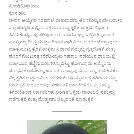
ನೋಡಿಕೊಳ್ಳಬೇಕು.
ಕೊನೆ ಹನಿ
ಜೀವನ ಆಯ್ಕೆಗಳ ಸರಮಾಲೆ. ಬೇಕಾದುದನ್ನು ಆರಿಸಿಕೊಳ್ಳುವುದೇ ನಿರ್ಧಾರ.
ಎಲ್ಲ ಪರಿಸ್ಥಿತಿಗಳಲ್ಲಿ ನೂರಕ್ಕೆ ನೂರರಷ್ಟು ತ್ವರಿತ ಉತ್ತಮ ನಿರ್ಧಾರ
ತೆಗೆದುಕೊಳ್ಳುವಷ್ಟು ಪರಿಪೂರ್ಣರು ಯಾರೂ ಇಲ್ಲ. ಇಲ್ಲಿ ಪರಿಪೂರ್ಣತೆ
ಮುಖ್ಯವಲ್ಲ. ಶೀಘ್ರ ಮತ್ತು ಪರಿಣಾಮಕಾರಿ ನಿರ್ಧಾರ ತೆಗೆದುಕೊಳ್ಳುವುದು
ಮಾತ್ರ ಮುಖ್ಯ. ತ್ವರಿತ ಉತ್ತಮ ನಿರ್ಧಾರ ನಮ್ಮನ್ನು ವೃತ್ತದೊಳಗೆ ಮತ್ತು
ಹೊರಗೆ ಗೆಲುವಿನತ್ತ ಕರೆದೊಯ್ಯಲು ಸಹಕಾರಿ. ನಡೆಯುವ ದಾರಿಯಲ್ಲಿ
ನಿರ್ಣಯದ ಹೆಜ್ಜೆ ಗುರುತುಗಳನ್ನು ಬಿಟ್ಟು ಹೋಗುವುದು ಅಷ್ಟೊಂದು
ಸುಲಭದ ಕೆಲಸವೇನಲ್ಲ ಹಾಗಂತ ಅಸಾಧ್ಯವುದುದೂ ಅಲ್ಲ. ಬದುಕಿನ ಕೆಲ
ಚಿಕ್ಕ ತ್ವರಿತ ಉತ್ತಮ ನಿರ್ಣಯಗಳು ಕೆಲವೊಮ್ಮೆ ದೊಡ್ಡ ಪರಿಣಾಮವನ್ನು
ಬೀರುತ್ತವೆ. ಅಂತರಂಗವು ಹೇಳಿದಂತೆ ಭಾವನೆಗಳಿಗೆ ಒತ್ತು ಕೊಟ್ಟು
ತೆಗೆದುಕೊಂಡ ನಿರ್ಣಯಗಳು ಖಂಡಿತ ಒಳ್ಳೆಯ ದಾರಿಯಲ್ಲಿ ನಮ್ಮನ್ನು
ನಡೆಸುತ್ತವೆ ಮತ್ತು ದೊಡ್ಡ ನಗು ಚೆಲ್ಲುವಂತೆ ಮಾಡುತ್ತವೆ.