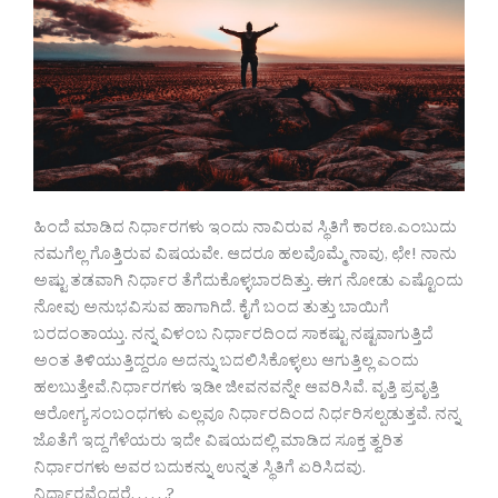
ಹಿಂದೆ ಮಾಡಿದ ನಿರ್ಧಾರಗಳು ಇಂದು ನಾವಿರುವ ಸ್ಥಿತಿಗೆ ಕಾರಣ.ಎಂಬುದು
ನಮಗೆಲ್ಲ ಗೊತ್ತಿರುವ ವಿಷಯವೇ. ಆದರೂ ಹಲವೊಮ್ಮೆ ನಾವು, ಛೇ! ನಾನು
ಅಷ್ಟು ತಡವಾಗಿ ನಿರ್ಧಾರ ತೆಗೆದುಕೊಳ್ಳಬಾರದಿತ್ತು. ಈಗ ನೋಡು ಎಷ್ಟೊಂದು
ನೋವು ಅನುಭವಿಸುವ ಹಾಗಾಗಿದೆ. ಕೈಗೆ ಬಂದ ತುತ್ತು ಬಾಯಿಗೆ
ಬರದಂತಾಯ್ತು. ನನ್ನ ವಿಳಂಬ ನಿರ್ಧಾರದಿಂದ ಸಾಕಷ್ಟು ನಷ್ಟವಾಗುತ್ತಿದೆ
ಅಂತ ತಿಳಿಯುತ್ತಿದ್ದರೂ ಅದನ್ನು ಬದಲಿಸಿಕೊಳ್ಳಲು ಆಗುತ್ತಿಲ್ಲ ಎಂದು
ಹಲಬುತ್ತೇವೆ.ನಿರ್ಧಾರಗಳು ಇಡೀ ಜೀವನವನ್ನೇ ಆವರಿಸಿವೆ. ವೃತ್ತಿ ಪ್ರವೃತ್ತಿ
ಆರೋಗ್ಯ ಸಂಬಂಧಗಳು ಎಲ್ಲವೂ ನಿರ್ಧಾರದಿಂದ ನಿರ್ಧರಿಸಲ್ಪಡುತ್ತವೆ. ನನ್ನ
ಜೊತೆಗೆ ಇದ್ದ ಗೆಳೆಯರು ಇದೇ ವಿಷಯದಲ್ಲಿ ಮಾಡಿದ ಸೂಕ್ತ ತ್ವರಿತ
ನಿರ್ಧಾರಗಳು ಅವರ ಬದುಕನ್ನು ಉನ್ನತ ಸ್ಥಿತಿಗೆ ಏರಿಸಿದವು.
ನಿರ್ಧಾರವೆಂದರೆ. . . . . .?