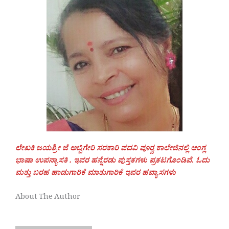
ಲೇಖಕಿ ಜಯಶ್ರೀ ಜೆ ಅಬ್ಬಿಗೇರಿ ಸರಕಾರಿ ಪದವಿ ಪೂರ‍್ವ ಕಾಲೇಜಿನಲ್ಲಿ ಆಂಗ್ಲ
ಭಾಷಾ ಉಪನ್ಯಾಸಕಿ . ಇವರ ಹನ್ನೆರಡು ಪುಸ್ತಕಗಳು ಪ್ರಕಟಗೊಂಡಿವೆ. ಓದು
ಮತ್ತು ಬರಹ ಹಾಡುಗಾರಿಕೆ ಮಾತುಗಾರಿಕೆ ಇವರ ಹವ್ಯಾಸಗಳು
About The Author