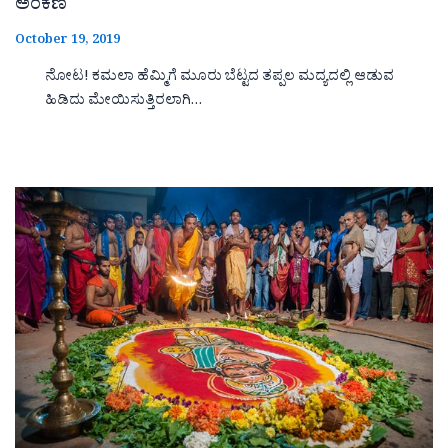
ಅಂಕಣ
October 19, 2019
ನೋಟ! ಕಮಲಾ ಹೆಮ್ಮಿಗೆ ಮೂರು ಬೆಟ್ಟದ ತಪ್ಪಲ ಮದ್ಯದಲ್ಲಿ ಆಡುವ
ಹಿಡಿದು ಮೇಯಿಸುತ್ತಿರಲಾಗಿ…