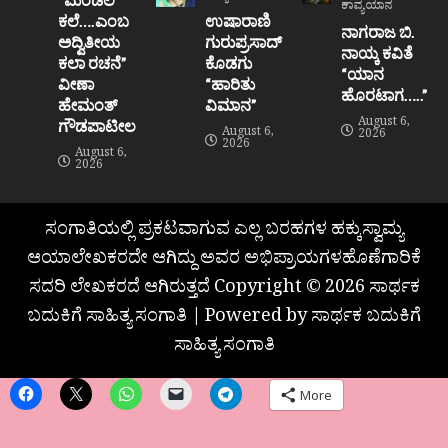
ಕಾವ್ಯಯಾನ
ಕಲೆ….ಎಂಬ
ಉಷಾರಾಣಿ
ನಾಗರಾಜ ಬಿ.
ಅದ್ವಿತೀಯ
ಗುರುಪ್ರಸಾದ್
ನಾಯ್ಕ ಕವಿತೆ
ಕಲಾ ರಚನೆ”‌
ಕೊಡಗು
“ಯಾನ
ವೀಣಾ
“ಹಾರಿತು
ಹೊರಟಾಗ…..”
ಹೇಮಂತ್‌
ವಿಮಾನ”
August 6,
ಗೌಡಪಾಟೀಲ
August 6,
2026
2026
August 6,
2026
ಸಂಗಾತಿಯಲ್ಲಿ ಪ್ರಕಟವಾಗುವ ಎಲ್ಲ ಬರಹಗಳ ಹಕ್ಕುಸ್ವಾಮ್ಯ
ಆಯಾಲೇಖಕರದೇ ಆಗಿದ್ದು ಅವರ ಅಭಿಪ್ರಾಯಗಳಹೊಣೆಗಾರಿಕೆ
ಸದರಿ ಲೇಖಕರದೆ ಆಗಿರುತ್ತದೆ Copyright © 2026 ಸಾರ್ಥಕ
ಬದುಕಿಗೆ ಸಾಹಿತ್ಯ ಸಂಗಾತಿ | Powered by ಸಾರ್ಥಕ ಬದುಕಿಗೆ
ಸಾಹಿತ್ಯ ಸಂಗಾತಿ
More