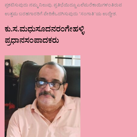
ಪ್ರಕಟಿಸುವುದು ನಮ್ಮ ನಿಲುವು. ಪ್ರತಿಭೆಯಿದ್ದೂ ಎಲೆಮರೆಕಾಯಿಗಳಂತಿರುವ
ಉತ್ತಮ ಬರಹಗಾರರಿಗೆ ವೇದಿಕೆಒದಗಿಸುವುದು ʼಸಂಗಾತಿʼಯ ಉದ್ದೇಶ.
ಕು.ಸ.ಮಧುಸೂದನರಂಗೇಹಳ್ಳಿ
ಪ್ರಧಾನಸಂಪಾದಕರು