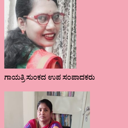
ಗಾಯತ್ರಿ ಸುಂಕದ ಉಪ ಸಂಪಾದಕರು