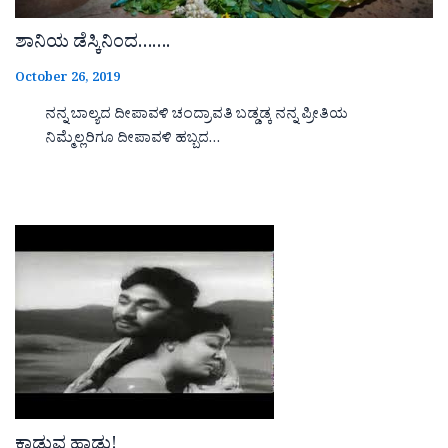
ಶಾನಿಯ ಡೆಸ್ಕಿನಿಂದ…….
October 26, 2019
ನನ್ನ ಬಾಲ್ಯದ ದೀಪಾವಳಿ ಚಂದ್ರಾವತಿ ಬಡ್ಡಡ್ಕ ನನ್ನ ಪ್ರೀತಿಯ
ನಿಮ್ಮೆಲ್ಲರಿಗೂ ದೀಪಾವಳಿ ಹಬ್ಬದ…
ಕಾಡುವ ಹಾಡು!