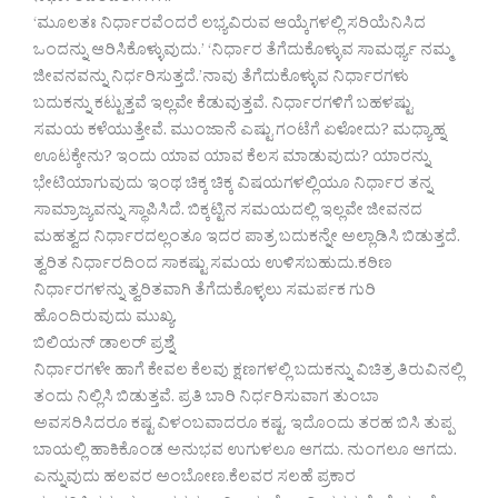
‘ಮೂಲತಃ ನಿರ್ಧಾರವೆಂದರೆ ಲಭ್ಯವಿರುವ ಆಯ್ಕೆಗಳಲ್ಲಿ ಸರಿಯೆನಿಸಿದ
ಒಂದನ್ನು ಆರಿಸಿಕೊಳ್ಳುವುದು.’ ‘ನಿರ್ಧಾರ ತೆಗೆದುಕೊಳ್ಳುವ ಸಾಮರ್ಥ್ಯ ನಮ್ಮ
ಜೀವನವನ್ನು ನಿರ್ಧರಿಸುತ್ತದೆ.’ನಾವು ತೆಗೆದುಕೊಳ್ಳುವ ನಿರ್ಧಾರಗಳು
ಬದುಕನ್ನು ಕಟ್ಟುತ್ತವೆ ಇಲ್ಲವೇ ಕೆಡುವುತ್ತವೆ. ನಿರ್ಧಾರಗಳಿಗೆ ಬಹಳಷ್ಟು
ಸಮಯ ಕಳೆಯುತ್ತೇವೆ. ಮುಂಜಾನೆ ಎಷ್ಟು ಗಂಟೆಗೆ ಏಳೋದು? ಮಧ್ಯಾಹ್ನ
ಊಟಕ್ಕೇನು? ಇಂದು ಯಾವ ಯಾವ ಕೆಲಸ ಮಾಡುವುದು? ಯಾರನ್ನು
ಭೇಟಿಯಾಗುವುದು ಇಂಥ ಚಿಕ್ಕ ಚಿಕ್ಕ ವಿಷಯಗಳಲ್ಲಿಯೂ ನಿರ್ಧಾರ ತನ್ನ
ಸಾಮ್ರಾಜ್ಯವನ್ನು ಸ್ಥಾಪಿಸಿದೆ. ಬಿಕ್ಕಟ್ಟಿನ ಸಮಯದಲ್ಲಿ ಇಲ್ಲವೇ ಜೀವನದ
ಮಹತ್ವದ ನಿರ್ಧಾರದಲ್ಲಂತೂ ಇದರ ಪಾತ್ರ ಬದುಕನ್ನೇ ಅಲ್ಲಾಡಿಸಿ ಬಿಡುತ್ತದೆ.
ತ್ವರಿತ ನಿರ್ಧಾರದಿಂದ ಸಾಕಷ್ಟು ಸಮಯ ಉಳಿಸಬಹುದು.ಕಠಿಣ
ನಿರ್ಧಾರಗಳನ್ನು ತ್ವರಿತವಾಗಿ ತೆಗೆದುಕೊಳ್ಳಲು ಸಮರ್ಪಕ ಗುರಿ
ಹೊಂದಿರುವುದು ಮುಖ್ಯ.
ಬಿಲಿಯನ್ ಡಾಲರ್ ಪ್ರಶ್ನೆ
ನಿರ್ಧಾರಗಳೇ ಹಾಗೆ ಕೇವಲ ಕೆಲವು ಕ್ಷಣಗಳಲ್ಲಿ ಬದುಕನ್ನು ವಿಚಿತ್ರ ತಿರುವಿನಲ್ಲಿ
ತಂದು ನಿಲ್ಲಿಸಿ ಬಿಡುತ್ತವೆ. ಪ್ರತಿ ಬಾರಿ ನಿರ್ಧರಿಸುವಾಗ ತುಂಬಾ
ಅವಸರಿಸಿದರೂ ಕಷ್ಟ ವಿಳಂಬವಾದರೂ ಕಷ್ಟ. ಇದೊಂದು ತರಹ ಬಿಸಿ ತುಪ್ಪ
ಬಾಯಲ್ಲಿ ಹಾಕಿಕೊಂಡ ಅನುಭವ ಉಗುಳಲೂ ಆಗದು. ನುಂಗಲೂ ಆಗದು.
ಎನ್ನುವುದು ಹಲವರ ಅಂಬೋಣ.ಕೆಲವರ ಸಲಹೆ ಪ್ರಕಾರ