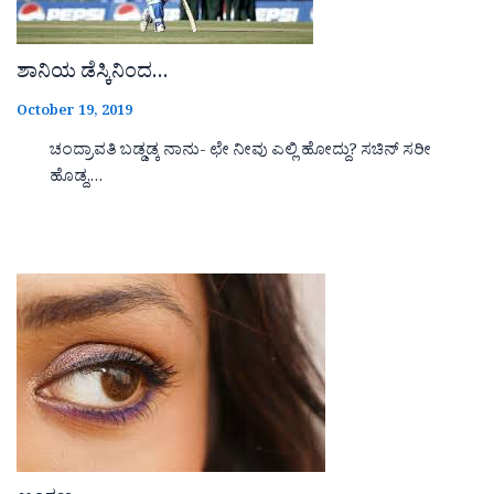
ಶಾನಿಯ ಡೆಸ್ಕಿನಿಂದ…
October 19, 2019
ಚಂದ್ರಾವತಿ ಬಡ್ಡಡ್ಕ ನಾನು- ಛೇ ನೀವು ಎಲ್ಲಿ ಹೋದ್ದು? ಸಚಿನ್ ಸರೀ
ಹೊಡ್ದ,…