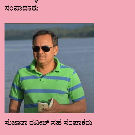
ಸಂಪಾದಕರು
ಸುಜಾತಾ ರವೀಶ್ ಸಹ ಸಂಪಾಕರು