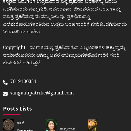
ಕನ್ನಡದ ಓದುಗರಿಗೆ ಉತ್ತಮವಾದ ಎಲ್ಲ ಪ್ರಕಾರದ ಬರಹಳನ್ನು ಓದಲು
ಒದಗಿಸುವುದು ನಮ್ಮ ಗುರಿ. ಜನಪರವಾದ, ಜೀವಪರವಾದ ಬರಹಗಳನ್ನು
ಮಾತ್ರ ಪ್ರಕಟಿಸುವುದು ನಮ್ಮ ನಿಲುವು. ಪ್ರತಿಭೆಯಿದ್ದೂ
ಎಲೆಮರೆಕಾಯಿಗಳಂತಿರುವ ಉತ್ತಮ ಬರಹಗಾರರಿಗೆ ವೇದಿಕೆಒದಗಿಸುವುದು
ʼಸಂಗಾತಿʼಯ ಉದ್ದೇಶ.
Copyright:- ಸಂಗಾತಿಯಲ್ಲಿ ಪ್ರಕಟವಾಗುವ ಎಲ್ಲ ಬರಹಗಳ ಹಕ್ಕುಸ್ವಾಮ್ಯ
ಆಯಾಲೇಖಕರದೇ ಆಗಿದ್ದು ಅವರ ಅಭಿಪ್ರಾಯಗಳಹೊಣೆಗಾರಿಕೆ ಸದರಿ
ಲೇಖಕರದೆ ಆಗಿರುತ್ತದೆ
7019100351
sangaatipatrike@gmail.com
Posts Lists
ಇತರೆ
ಕಾವ್ಯಯಾನ
“ಮಂಡಲ