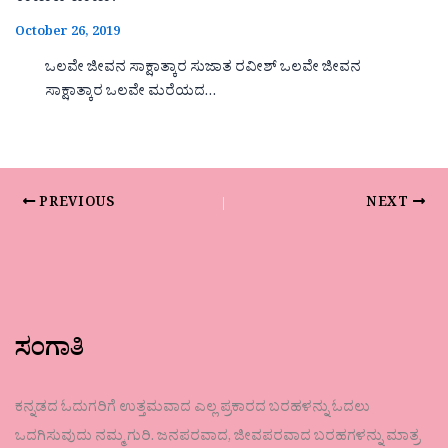
October 26, 2019
ಒಲವೇ ಜೀವನ ಸಾಕ್ಷಾತ್ಕಾರ ಸುಜಾತ ರವೀಶ್ ಒಲವೇ ಜೀವನ
ಸಾಕ್ಷಾತ್ಕಾರ ಒಲವೇ ಮರೆಯದ…
PREVIOUS
NEXT
ಸಂಗಾತಿ
ಕನ್ನಡದ ಓದುಗರಿಗೆ ಉತ್ತಮವಾದ ಎಲ್ಲ ಪ್ರಕಾರದ ಬರಹಳನ್ನು ಓದಲು
ಒದಗಿಸುವುದು ನಮ್ಮ ಗುರಿ. ಜನಪರವಾದ, ಜೀವಪರವಾದ ಬರಹಗಳನ್ನು ಮಾತ್ರ