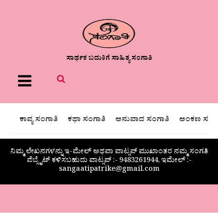
ಸಾರ್ಥಕ ಬದುಕಿಗೆ ಸಾಹಿತ್ಯ ಸಂಗಾತಿ
Menu
ಕಾವ್ಯ ಸಂಗಾತಿ
ಕಥಾ ಸಂಗಾತಿ
ಅನುವಾದ ಸಂಗಾತಿ
ಅಂಕಣ ಸಂಗಾ
ನಿಮ್ಮ ಲೇಖನಗಳನ್ನು ಇ-ಮೇಲ್ ಅಥವಾ ವಾಟ್ಸಪ್ ಮುಖಾಂತರ ನಮ್ಮ ಸಂಗತಿ
ವೆಬ್ಸೈಟ್ ಕಳಿಸಬಹುದು ವಾಟ್ಸಪ್‌ :- 9483261944, ಇಮೇಲ್ :-
sangaatipatrike@gmail.com