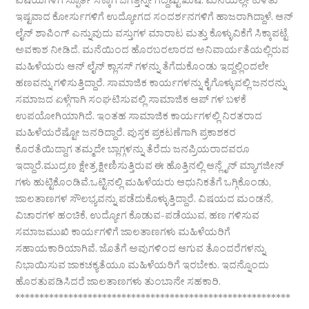
ವಿಷಯಗಳಿಗೆ ಸ್ಫೂರ್ತಿ ಸಿಕ್ಕಾಗ ಜಗತ್ತನ್ನೇ ಗೆದ್ದಷ್ಟು ಖುಷಿ. ಮನೆಯಲ್ಲೇ ಕುಳಿತು
ಇಷ್ಟವಾದ ಕೋರ್ಸುಗಳಿಗೆ ಉದ್ಯೋಗದ ಸಂದರ್ಶನಗಳಿಗೆ ಹಾಜರಾಗಿದ್ದಾಳೆ. ಆನ್
ಲೈನ್ ಶಾಪಿಂಗ್ ಎನ್ನುವುದು ವಸ್ತುಗಳ ಮಾರಾಟ ಮತ್ತು ಕೊಳ್ಳುವಿಕೆಗೆ ಸಿಕ್ಕಾಪಟ್ಟೆ
ಅವಕಾಶ ನೀಡಿದೆ. ಮನೆಯಿಂದ ಹೊರಬರಲಾರದ ಅನಿವಾರ್ಯತೆಯಲ್ಲಿರುವ
ಮಹಿಳೆಯರು ಆನ್ ಲೈನ್ ಕ್ಲಾಸಸ್ ಗಳನ್ನು ತೆಗೆದುಕೊಂಡು ಇದ್ದಲ್ಲಿಂದಲೇ
ಹಣವನ್ನು ಗಳಿಸುತ್ತಿದ್ದಾರೆ. ಸಾಮಾಜಿಕ ಕಾರ್ಯಗಳನ್ನು ಕೈಗೊಳ್ಳುವಲ್ಲಿ ಜನರನ್ನು
ಸಮಾಜದ ಏಳ್ಗೆಗಾಗಿ ಸಂಘಟಿಸುವಲ್ಲಿ ಸಾಮಾಜಿಕ ಆಪ್ ಗಳ ಬಳಕೆ
ಉಪಯೋಗಿಯಾಗಿದೆ. ಇಂತಹ ಸಾಮಾಜಿಕ ಕಾರ್ಯಗಳಲ್ಲಿ ನಿರತರಾದ
ಮಹಿಳೆಯರೆಷ್ಟೋ ಜನರಿದ್ದಾರೆ. ಪುಸ್ತಕ ಪ್ರಕಟಣೆಗಾಗಿ ಪ್ರಕಾಶಕರ
ಕೊರತೆಯಿದ್ದಾಗ ತಮ್ಮದೇ ಬ್ಲಾಗ್ಗಳನ್ನು ತೆರೆದು ಜನಪ್ರಿಯರಾದವರೂ
ಇದ್ದಾರೆ.ಮುದ್ರಣ ಕ್ಷೇತ್ರ ಕ್ಷೀಣಿಸುತ್ತಿರುವ ಈ ಹೊತ್ತಿನಲ್ಲಿ ಆನ್ಲೈನ್ ಮ್ಯಾಗಜೀನ್
ಗಳು ಹುಟ್ಟಿಕೊಂಡಿವೆ.ಒಟ್ಟಿನಲ್ಲಿ ಮಹಿಳೆಯರು ಆಧುನಿಕತೆಗೆ ಒಗ್ಗಿಕೊಂಡು,
ಜಾಲತಾಣಗಳ ಸೌಲಭ್ಯವನ್ನು ಪಡೆದುಕೊಳ್ಳುತ್ತಿದ್ದಾರೆ. ವಿಷಯದ ಮಂಡನೆ,
ವಿಚಾರಗಳ ಹಂಚಿಕೆ, ಉದ್ಯೋಗ ಕೊಡುವ-ಪಡೆಯುವ, ಹಣ ಗಳಿಸುವ
ಸಮಾಜಮುಖಿ ಕಾರ್ಯಗಳಿಗೆ ಜಾಲತಾಣಗಳು ಮಹಿಳೆಯರಿಗೆ
ಸಹಾಯಕಾರಿಯಾಗಿವೆ. ಜೊತೆಗೆ ಅವುಗಳಿಂದ ಆಗುವ ತೊಂದರೆಗಳನ್ನು
ನಿಭಾಯಿಸುವ ಜಾಕಚಕ್ಯತೆಯೂ ಮಹಿಳೆಯರಿಗೆ ಇರಬೇಕು. ಇದನ್ನೊಂದು
ಹೊರತುಪಡಿಸಿದರೆ ಜಾಲತಾಣಗಳು ತುಂಬಾನೇ ಸಹಕಾರಿ.
*********************************************************