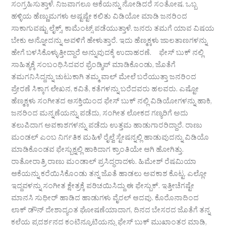
ಸಂಗ್ರಹಿಸುತ್ತಾಳೆ. ನಿಜವಾಗಲೂ ಆಕೆಯನ್ನು ನೋಡಿದರೆ ಸಂತೋಷ. ಒಬ್ಬ
ಹಳ್ಳಿಯ ಹೆಣ್ಣುಮಗಳು ಅಷ್ಟಷ್ಟೇ ಕಲಿತು ವಿಡಿಯೋ ಮಾಡಿ ಜನರಿಂದ
ಸಾಕಾಗುವಷ್ಟು ಲೈಕ್ಸ್, ಕಾಮೆಂಟ್ಸ್ ಪಡೆಯುತ್ತಾಳೆ. ಜನರು ತಮಗೆ ಯಾವ ವಿಷಯ
ಬೇಕು ಅನ್ನೋದನ್ನು ಅವಳಿಗೆ ಹೇಳುತ್ತಾರೆ. ಇದು ಹೆಣ್ಮಕ್ಕಳು ಜಾಲತಾಣಗಳನ್ನು
ಹೇಗೆ ಬಳಸಿಕೊಳ್ಳುತ್ತೀದ್ದಾರೆ ಅನ್ನುವುದಕ್ಕೆ ಉದಾಹರಣೆ. ಫೇಸ್ ಬುಕ್ ನಲ್ಲಿ
ಸಾಹಿತ್ಯಕ್ಕೆ ಸಂಬಂಧಿಸಿದವರ ಫ್ರೆಂಡ್ಶಿಪ್ ಮಾಡಿಕೊಂಡು, ಜೊತೆಗೆ
ತಮಗನಿಸಿದ್ದನ್ನು ಚುಟುಕಾಗಿ ತಮ್ಮ ವಾಲ್ ಮೇಲೆ ಬರೆಯುತ್ತಾ ಜನರಿಂದ
ಪ್ರೇರಣೆ ಸಿಕ್ಕಾಗ ಲೇಖನ, ಕವಿತೆ, ಕತೆಗಳನ್ನು ಬರೆದವರು ಹಲವರು. ಎಷ್ಟೋ
ಹೆಣ್ಮಕ್ಕಳು ಸಂಗೀತದ ಆಸಕ್ತಿಯಿಂದ ಫೇಸ್ ಬುಕ್ ನಲ್ಲಿ ವಿಡಿಯೋಗಳನ್ನು ಹಾಕಿ,
ಜನರಿಂದ ಮನ್ನಣೆಯನ್ನು ಪಡೆದು, ಸಂಗೀತ ಲೋಕದ ಗಣ್ಯರಿಗೆ ಅದು
ತಲುಪಿದಾಗ ಅವಕಾಶಗಳನ್ನು ಪಡೆದು ಉತ್ತಮ ಹಾಡುಗಾರರಿದ್ದಾರೆ. ರಾಣು
ಮಂಡಲ್ ಎಂಬ ನಿರ್ಗತಿಕ ಮಹಿಳೆ ರೈಲ್ವೆ ಸ್ಟೇಷನ್ನಲ್ಲಿ ಹಾಡುವುದನ್ನು ವಿಡಿಯೊ
ಮಾಡಿಕೊಂಡವ ಫೇಸ್ಬುಕ್ನಲ್ಲಿ ಹಾಕಿದಾಗ ಕ್ರಾಂತಿಯೇ ಆಗಿ ಹೋಗಿತ್ತು.
ರಾತೋರಾತ್ರಿ ರಾಣು ಮಂಡಾಲ್ ಪ್ರಸಿದ್ಧರಾದಳು. ಹಿಮೇಶ್ ರೆಷಮಿಯಾ
ಆಕೆಯನ್ನು ಕರೆಯಿಸಿಕೊಂಡು ತನ್ನ ಜೊತೆ ಹಾಡಲು ಅವಕಾಶ ಕೊಟ್ಟ. ಎಲ್ಲೋ
ಇದ್ದವಳನ್ನು ಸಂಗೀತ ಕ್ಷೇತ್ರಕ್ಕೆ ಪರಿಚಯಿಸಿದ್ದು ಈ ಫೇಸ್ಬುಕ್. ಇತ್ತೀಚೆಗಷ್ಟೇ
ಮಾನಸಿ ಸುಧೀರ್ ಹಾಡಿದ ಹಾಡುಗಳು ವೈರಲ್ ಆದವು. ಕೊರೊನಾದಿಂದ
ಲಾಕ್ ಡೌನ್ ದೇಶಾದ್ಯಂತ ಘೋಷಣೆಯಾದಾಗ, ದಿನದ ಬೇಸರದ ಜೊತೆಗೆ ತನ್ನ
ಕಲೆಯ ಪ್ರದರ್ಶನದ ಕಂಟಿನ್ಯೂಟಿಯನ್ನು ಫೇಸ್ ಬುಕ್ ಮುಖಾಂತರ ಮಾಡಿ,