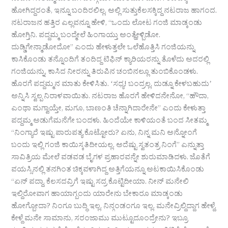
ಹೋಗಿದ್ದರಂತೆ, ಇನ್ನೂ ಬಂದಿರಲಿಲ್ಲ. ಅಲ್ಲಿ ಸುತ್ತುಕೆಲಸಕ್ಕಿದ್ದ ನಟರಾಜ ಹಾಗಂದ.
ನಟರಾಜನ ಹತ್ತಿರ ಎಲ್ಲವನ್ನೂ ಹೇಳಿ, “ಒಂದು ಲೋಟ ಗಂಜಿ ಮಾಡ್ಕಂಡು
ಹೋಗ್ತಿನಿ. ಪದ್ದಮ್ಮ ಬಂದ್ಮೇಲೆ ಹಿಂಗಾಯ್ತು ಅಂತ್ಹೇಳ್ಬಿಡೋ.
ದುಡ್ಡಿಗೇನ್ಮಾಡೋದೋ” ಎಂದು ಹೇಳುತ್ತಲೇ ಒಲೆಹೊತ್ತಿಸಿ ಗಂಜಿಯನ್ನು
ಕಾಸಿಕೊಂಡು ತನ್ನೊಂದಿಗೆ ತಂದಿದ್ದ ಟಿಫಿನ್‌ ಕ್ಯಾರಿಯರನ್ನು ತೊಳೆದು ಅದರಲ್ಲಿ
ಗಂಜಿಯನ್ನು, ಕಾಸಿದ ನೀರನ್ನು ತಿರುಪಿನ ಚಂಬಿನಲ್ಲೂ ತುಂಬಿಕೊಂಡಳು.
ಹೊರಗೆ ಪದ್ದಮ್ಮನ ಮಾತು ಕೇಳಿಸಿತು. ʻಸಧ್ಯ! ಬಂದ್ರಲ್ಲ, ದುಡ್ನೂ ಕೇಳಬಹುದುʼ
ಅನ್ನಿಸಿ ಸ್ವಲ್ಪ ನಿರಾಳವಾಯಿತು. ನಟರಾಜ ಹೊರಗೆ ಹೇಳಿದನೇನೋ, “ಹೌದಾ,
ಎಂಥಾ ಮಗ್ವಾಯ್ತೇ, ಮಗೂ, ಬಾಣಂತಿ ಚೆನ್ನಾಗಿದಾರೇನೇ” ಎಂದು ಕೇಳುತ್ತಾ
ಪದ್ದಮ್ಮ ಅಡುಗೆಮನೆಗೇ ಬಂದಳು. ಹಿಂದೆಯೇ ಕಾಳಿಯಂತೆ ಬಂದ ಸೀತಮ್ಮ
“ನಿಂಗ್ಯಾರೆ ಇಷ್ಟು ಪಾರುಪತ್ಯ ಕೊಟ್ಟೋರು? ಏನು, ನಿನ್ನ ಮನಿ ಅನ್ನೋಂಗೆ
ಬಂದು ಇಲ್ಲಿ ಗಂಜಿ ಕಾಯಿಸ್ಕತಿದೀಯಲ್ಲ. ಅದೆಷ್ಟು ಸ್ವತಂತ್ರ ನಿಂಗೆ” ಎನ್ನುತ್ತಾ
ಸಾವಿತ್ರಿಯ ಮೇಲೆ ವಡವಡ ಬೈಗಳ ಪ್ರಹಾರವನ್ನೇ ಶುರುಮಾಡಿದಳು. ಜೊತೆಗೆ
ವಯಸ್ಸಿನಲ್ಲಿ ತನಗಿಂತ ಚಿಕ್ಕವಳಾಗಿದ್ದ ಅತ್ತಿಗೆಯನ್ನೂ ಅಟಕಾಯಿಸಿಕೊಂಡು
“ಏನ್ ಪದ್ದಾ, ಕೆಲಸದವ್ರಿಗೆ ಇಷ್ಟು ಸದ್ರ ಕೊಟ್ಟಿದೀಯಾ. ನೀನ್ ಮನೇಲಿ
ಇಲ್ದಿರೋವಾಗ ಹಾಯಾಗ್ಬಂದು ಯಾರೇನು ಬೇಕಾರೂ ಮಾಡ್ಕಂಡು
ಹೋಗ್ಬೋದಾ? ನಿಂಗೂ ಬುದ್ಧಿ ಇಲ್ಲ, ನಿನ್ಗಂಡಂಗೂ ಇಲ್ಲ. ಮನೇವ್ರಿಲ್ದಿದ್ದಾಗ ಹೇಳ್ದೆ,
ಕೇಳ್ದೆ ಮನೇ ಸಾಮಾನು, ಸರಂಜಾಮು ಮುಟ್ಟೂದೂಂದ್ರೇನು? ಇಬ್ರೂ