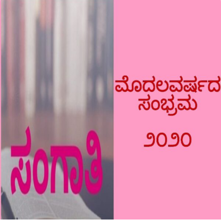
ಒಂದು
ಲೋಟ
ಗಂಜಿ