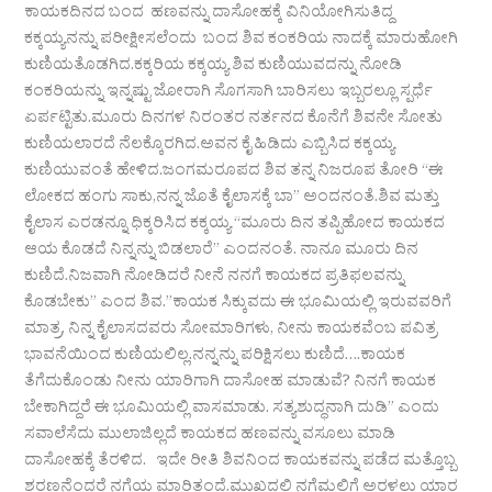
ಕಾಯಕದಿನದ ಬಂದ ಹಣವನ್ನು ದಾಸೋಹಕ್ಕೆ ವಿನಿಯೋಗಿಸುತಿದ್ದ
ಕಕ್ಕಯ್ಯನನ್ನು ಪರೀಕ್ಷೀಸಲೆಂದು ಬಂದ ಶಿವ ಕಂಕರಿಯ ನಾದಕ್ಕೆ ಮಾರುಹೋಗಿ
ಕುಣಿಯತೊಡಗಿದ.ಕಕ್ಕರಿಯ ಕಕ್ಕಯ್ಯ ಶಿವ ಕುಣಿಯುವದನ್ನು ನೋಡಿ
ಕಂಕರಿಯನ್ನು ಇನ್ನಷ್ಟು ಜೋರಾಗಿ ಸೊಗಸಾಗಿ ಬಾರಿಸಲು ಇಬ್ಬರಲ್ಲೂ ಸ್ಪರ್ಧೆ
ಏರ್ಪಟ್ಟಿತು.ಮೂರು ದಿನಗಳ ನಿರಂತರ ನರ್ತನದ ಕೊನೆಗೆ ಶಿವನೇ ಸೋತು
ಕುಣಿಯಲಾರದೆ ನೆಲಕ್ಕೊರಗಿದ.ಅವನ ಕೈ ಹಿಡಿದು ಎಬ್ಬಿಸಿದ ಕಕ್ಕಯ್ಯ
ಕುಣಿಯುವಂತೆ ಹೇಳಿದ.ಜಂಗಮರೂಪದ ಶಿವ ತನ್ನ ನಿಜರೂಪ ತೋರಿ “ಈ
ಲೋಕದ ಹಂಗು ಸಾಕು,ನನ್ನ ಜೊತೆ ಕೈಲಾಸಕ್ಕೆ ಬಾ” ಅಂದನಂತೆ.ಶಿವ ಮತ್ತು
ಕೈಲಾಸ ಎರಡನ್ನೂ ಧಿಕ್ಕರಿಸಿದ ಕಕ್ಕಯ್ಯ “ಮೂರು ದಿನ ತಪ್ಪಿಹೋದ ಕಾಯಕದ
ಆಯ ಕೊಡದೆ ನಿನ್ನನ್ನು ಬಿಡಲಾರೆ” ಎಂದನಂತೆ. ನಾನೂ ಮೂರು ದಿನ
ಕುಣಿದೆ.ನಿಜವಾಗಿ ನೋಡಿದರೆ ನೀನೆ ನನಗೆ ಕಾಯಕದ ಪ್ರತಿಫಲವನ್ನು
ಕೊಡಬೇಕು” ಎಂದ ಶಿವ.”ಕಾಯಕ ಸಿಕ್ಕುವದು ಈ ಭೂಮಿಯಲ್ಲಿ ಇರುವವರಿಗೆ
ಮಾತ್ರ, ನಿನ್ನ ಕೈಲಾಸದವರು ಸೋಮಾರಿಗಳು, ನೀನು ಕಾಯಕವೆಂಬ ಪವಿತ್ರ
ಭಾವನೆಯಿಂದ ಕುಣಿಯಲಿಲ್ಲ.ನನ್ನನ್ನು ಪರಿಕ್ಷಿಸಲು ಕುಣಿದೆ….ಕಾಯಕ
ತೆಗೆದುಕೊಂಡು ನೀನು ಯಾರಿಗಾಗಿ ದಾಸೋಹ ಮಾಡುವೆ? ನಿನಗೆ ಕಾಯಕ
ಬೇಕಾಗಿದ್ದರೆ ಈ ಭೂಮಿಯಲ್ಲಿ ವಾಸಮಾಡು. ಸತ್ಯಶುದ್ಧನಾಗಿ ದುಡಿ” ಎಂದು
ಸವಾಲೆಸೆದು ಮುಲಾಜಿಲ್ಲದೆ ಕಾಯಕದ ಹಣವನ್ನು ವಸೂಲು ಮಾಡಿ
ದಾಸೋಹಕ್ಕೆ ತೆರಳಿದ. ಇದೇ ರೀತಿ ಶಿವನಿಂದ ಕಾಯಕವನ್ನು ಪಡೆದ ಮತ್ತೊಬ್ಬ
ಶರಣನೆಂದರೆ ನಗೆಯ ಮಾರಿತಂದೆ.ಮುಖದಲ್ಲಿ ನಗೆಮಲ್ಲಿಗೆ ಅರಳಲು ಯಾರ