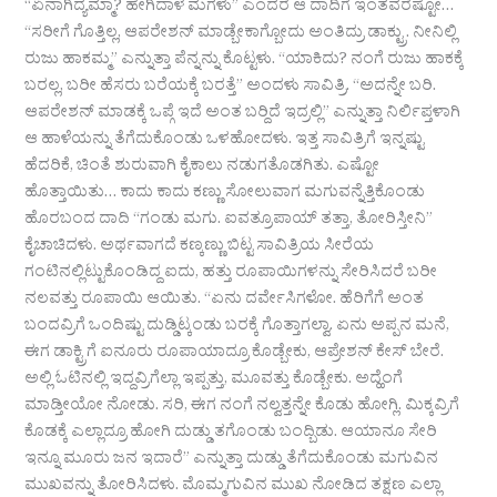
“ಏನಾಗಿದ್ಯಮ್ಮಾ? ಹೇಗಿದಾಳೆ ಮಗಳು” ಎಂದರೆ ಆ ದಾದಿಗೆ ಇಂತವರೆಷ್ಟೋ…
“ಸರೀಗೆ ಗೊತ್ತಿಲ್ಲ, ಆಪರೇಶನ್‌ ಮಾಡ್ಬೇಕಾಗ್ಬೋದು ಅಂತಿದ್ರು ಡಾಕ್ಟ್ರು. ನೀನಿಲ್ಲಿ
ರುಜು ಹಾಕಮ್ಮ” ಎನ್ನುತ್ತಾ ಪೆನ್ನನ್ನು ಕೊಟ್ಟಳು. “ಯಾಕಿದು? ನಂಗೆ ರುಜು ಹಾಕಕ್ಕೆ
ಬರಲ್ಲ, ಬರೀ ಹೆಸರು ಬರೆಯಕ್ಕೆ ಬರತ್ತೆ” ಅಂದಳು ಸಾವಿತ್ರಿ. “ಅದನ್ನೇ ಬರಿ.
ಆಪರೇಶನ್‌ ಮಾಡಕ್ಕೆ ಒಪ್ಗೆ ಇದೆ ಅಂತ ಬರ‍್ದಿದೆ ಇದ್ರಲ್ಲಿ” ಎನ್ನುತ್ತಾ ನಿರ್ಲಿಪ್ತಳಾಗಿ
ಆ ಹಾಳೆಯನ್ನು ತೆಗೆದುಕೊಂಡು ಒಳಹೋದಳು. ಇತ್ತ ಸಾವಿತ್ರಿಗೆ ಇನ್ನಷ್ಟು
ಹೆದರಿಕೆ, ಚಿಂತೆ ಶುರುವಾಗಿ ಕೈಕಾಲು ನಡುಗತೊಡಗಿತು. ಎಷ್ಟೋ
ಹೊತ್ತಾಯಿತು… ಕಾದು ಕಾದು ಕಣ್ಣು ಸೋಲುವಾಗ ಮಗುವನ್ನೆತ್ತಿಕೊಂಡು
ಹೊರಬಂದ ದಾದಿ “ಗಂಡು ಮಗು. ಐವತ್ರೂಪಾಯ್ ತತ್ತಾ, ತೋರಿಸ್ತೀನಿ”
ಕೈಚಾಚಿದಳು. ಅರ್ಥವಾಗದೆ ಕಣ್ಕಣ್ಣು ಬಿಟ್ಟ ಸಾವಿತ್ರಿಯ ಸೀರೆಯ
ಗಂಟಿನಲ್ಲಿಟ್ಟುಕೊಂಡಿದ್ದ ಐದು, ಹತ್ತು ರೂಪಾಯಿಗಳನ್ನು ಸೇರಿಸಿದರೆ ಬರೀ
ನಲವತ್ತು ರೂಪಾಯಿ ಆಯಿತು. “ಏನು ದರ್ವೇಸಿಗಳೋ. ಹೆರಿಗೆಗೆ ಅಂತ
ಬಂದವ್ರಿಗೆ ಒಂದಿಷ್ಟು ದುಡ್ಡಿಟ್ಕಂಡು ಬರಕ್ಕೆ ಗೊತ್ತಾಗಲ್ವಾ. ಏನು ಅಪ್ಪನ ಮನೆ,
ಈಗ ಡಾಕ್ಟ್ರಿಗೆ ಐನೂರು ರೂಪಾಯಾದ್ರೂ ಕೊಡ್ಬೇಕು, ಆಪ್ರೇಶನ್‌ ಕೇಸ್‌ ಬೇರೆ.
ಅಲ್ಲಿ ಓಟಿನಲ್ಲಿ ಇದ್ದವ್ರಿಗೆಲ್ಲಾ ಇಪ್ಪತ್ತು, ಮೂವತ್ತು ಕೊಡ್ಬೇಕು. ಅದ್ಹೆಂಗೆ
ಮಾಡ್ತೀಯೋ ನೋಡು. ಸರಿ, ಈಗ ನಂಗೆ ನಲ್ವತ್ತನ್ನೇ ಕೊಡು ಹೋಗ್ಲಿ. ಮಿಕ್ಕವ್ರಿಗೆ
ಕೊಡಕ್ಕೆ ಎಲ್ಲಾದ್ರೂ ಹೋಗಿ ದುಡ್ಡು ತಗೊಂಡು ಬಂದ್ಬಿಡು. ಆಯಾನೂ ಸೇರಿ
ಇನ್ನೂ ಮೂರು ಜನ ಇದಾರೆ” ಎನ್ನುತ್ತಾ ದುಡ್ಡು ತೆಗೆದುಕೊಂಡು ಮಗುವಿನ
ಮುಖವನ್ನು ತೋರಿಸಿದಳು. ಮೊಮ್ಮಗುವಿನ ಮುಖ ನೋಡಿದ ತಕ್ಷಣ ಎಲ್ಲಾ