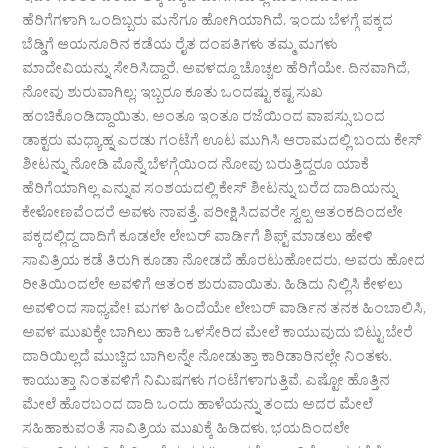
ಹೆರಿಗೆಗಳಾಗಿ ಒಂದಿಬ್ಬರು ಮನೆಗೂ ಹೋಗಿಯಾಗಿದೆ. ಇಂದು ಬೆಳಗ್ಗೆ ಪಕ್ಕದ
ಬೆಡ್ಡಿಗೆ ಆಯನೂರಿನ ಕಡೆಯ ರೈತ ದಂಪತಿಗಳು ತಮ್ಮ ಮಗಳು
ಮಾದೇವಿಯನ್ನು ಸೇರಿಸಿದ್ದಾರೆ. ಅವಳದ್ದೂ ಚೊಚ್ಚಲ ಹೆರಿಗೆಯೇ. ದಿನವಾಗಿದೆ,
ನೋವು ಶುರುವಾಗಿಲ್ಲ; ಇಬ್ಬರೂ ಕೂತು ಒಂದಷ್ಟು ಕಷ್ಟ ಸುಖ
ಹಂಚಿಕೊಂಡಿದ್ದಾಯಿತು. ಅಂತೂ ಇಂತೂ ರಜೆಯಿಂದ ವಾಪಸ್ಸು ಬಂದ
ಡಾಕ್ಟರು ಮಧ್ಯಾಹ್ನ ಎರಡು ಗಂಟೆಗೆ ಊಟ ಮುಗಿಸಿ ಆರಾಮದಲ್ಲಿ ಬಂದು ಕೇಸ್‌
ಶೀಟನ್ನು ನೋಡಿ ಮೊನ್ನೆ ಬೆಳಗ್ಗೆಯಿಂದ ನೋವು ಬರುತ್ತಿದ್ದರೂ ಯಾಕೆ
ಹೆರಿಗೆಯಾಗಿಲ್ಲ ಎನ್ನುವ ಸಂಶಯದಲ್ಲಿ ಕೇಸ್‌ ಶೀಟನ್ನು ಬರೆದ ದಾದಿಯನ್ನು
ಕೇಳೋಣವೆಂದರೆ ಅವಳು ನಾಪತ್ತೆ. ಪರೀಕ್ಷಿಸಿದವರೇ ಸ್ವಲ್ಪ ಆತಂಕದಿಂದಲೇ
ಪಕ್ಕದಲ್ಲಿದ್ದ ದಾದಿಗೆ ಕೂಡಲೇ ಲೇಬರ್‌ ವಾರ್ಡಿಗೆ ಶಿಫ್ಟ್‌ ಮಾಡಲು ಹೇಳಿ
ಸಾವಿತ್ರಿಯ ಕಡೆ ತಿರುಗಿ ಕೂಡಾ ನೋಡದೆ ಹೊರಟುಹೋದರು. ಅವರು ಹೋದ
ರೀತಿಯಿಂದಲೇ ಅವಳಿಗೆ ಆತಂಕ ಶುರುವಾಯಿತು. ಹಿಡಿದು ನಿಲ್ಲಿಸಿ ಕೇಳಲು
ಅವಳಿಂದ ಸಾಧ್ಯವೇ! ಮಗಳ ಹಿಂದೆಯೇ ಲೇಬರ್‌ ವಾರ್ಡಿನ ತನಕ ಹಿಂಬಾಲಿಸಿ,
ಅವಳ ಮುಖಕ್ಕೇ ಬಾಗಿಲು ಹಾಕಿ ಒಳಸೇರಿದ ಮೇಲೆ ಕಾಯುವುದು ಬಿಟ್ಟು ಬೇರೆ
ದಾರಿಯಿಲ್ಲದೆ ಮುಚ್ಚಿದ ಬಾಗಿಲನ್ನೇ ನೋಡುತ್ತಾ ಕಾರಿಡಾರಿನಲ್ಲೇ ನಿಂತಳು.
ಕಾಯುತ್ತಾ ನಿಂತವಳಿಗೆ ನಿಮಿಷಗಳು ಗಂಟೆಗಳಾಗುತ್ತಿವೆ. ಎಷ್ಟೋ ಹೊತ್ತಿನ
ಮೇಲೆ ಹೊರಬಂದ ದಾದಿ ಒಂದು ಹಾಳೆಯನ್ನು ತಂದು ಅದರ ಮೇಲೆ
ಸಹಿಹಾಕುವಂತೆ ಸಾವಿತ್ರಿಯ ಮುಖಕ್ಕೆ ಹಿಡಿದಳು. ಭಯದಿಂದಲೇ