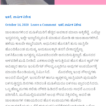
,
ಇತರೆ
ವಾರ್ಷಿಕ ವಿಶೇಷ
October 14, 2020
Leave a Comment
ಇತರೆ
,
ವಾರ್ಷಿಕ ವಿಶೇಷ
ಜಾಲತಾಣಗಳಿಂದ ಮಹಿಳೆಯರಿಗೆ ಹೆಚ್ಚಿದ ಅವಕಾಶ ಮಾಲಾ ಅಕ್ಕಿಶೆಟ್ಟಿ ಎಲ್ಲೋ
ಇದ್ದವರನ್ನು ಇಲ್ಲೇ ಇದ್ದಾರೆನ್ನುವಂತೆ ಮಾಡುವ ಮೋಡಿ ಈ ಜಾಲತಾಣಗಳಿಗಿದೆ.
ಹಳೆಯ ಕಾಲವೇ ಕಣ್ಮರೆಯಾಗಿ, ಆಧುನಿಕದ ಹೊಸತಿಗೆ ತುಸು ಜಾಸ್ತಿನೇ
ಹೊಂದಿಕೊಂಡ ಮನುಷ್ಯ, ಅನುಕೂಲಕ್ಕಾಗಿ ತನಗೆ ಬೇಕಾದ್ದನ್ನೆಲ್ಲಾ
ಬಳಸಿಕೊಂಡು ಜಗತ್ತನ್ನು ಸಮೀಪದಿಂದಲೇ ಆನಂದಿಸುತ್ತಿದ್ದಾನೆ. ಹೊಸದರ
ಅಳವಡಿಕೆ ಖುಷಿ ನೀಡಿದೆ. ಏಕಕಾಲದಲ್ಲೇ ಆಗುತ್ತಿರುವ ಹೊಸ ಹೊಸ ಆ್ಯಪ್ ಗಳ
ಆವಿಷ್ಕಾರ ಹಾಗೂ ಇಂಟರ್ನೆಟ್ ಸೌಲಭ್ಯ ಎಲ್ಲರಿಗೂ ಅವುಗಳ ಉಪಯೋಗಕ್ಕೆ
ಮಾಯಾ ಕೊಂಡಿಯನ್ನು ನಿರ್ಮಿಸಿದೆ. ಮೊದಲೆಲ್ಲಾ ಇಂಥ ಸೌಲಭ್ಯಗಳು
ಅಂದರೆ ಮೊಬೈಲ್, ಇಂಟರ್ನೆಟ್ ಹಾಗೂ ಆ್ಯಪ್ಗಳನ್ನು ಜಾಸ್ತಿಯಾಗಿ ಪುರುಷರೇ
ಬಳಸುತ್ತಿದ್ದರು.ದಿನಗಳು ಸರಿದಂತೆ ಮಹಿಳೆಯರೂ ಬಳಸಲು ಪ್ರಾರಂಭಿಸಿದರು.
ಒಬ್ಬ ಹೆಣ್ಣು ಮಗಳು ಕಲಿತು ನೌಕರಿ ಹಿಡಿದರೆ ಅದೊಂದು ಸಾಧನೆ ಎಂಬಂತೆ
ಪರಿಗಣಿಸಿ, ಮನೆಯಲ್ಲಿರುವವರಿಗೆ ಅಂಥ ಗೌರವ ಸಿಕ್ಕಿರಲಿಲ್ಲ. ಆದರೆ ಈ
ಜಾಲತಾಣಗಳ ಸಹಾಯದಿಂದ ಹೊಸ ಉಪಾಯಗಳು ಹೊಳೆದು