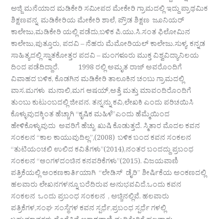
ಅಜ್ಜಿ ಮನೆಯಾದ ಮಡಿಕೇರಿ ಸಮೀಪದ ಮೇಕೇರಿ ಗ್ರಾಮದಲ್ಲಿ ಇದ್ದು ಪ್ರಾಥಮಿಕ
ಶಿಕ್ಷಣವನ್ನ ಮಡಿಕೇರಿಯ ಮೇಕೇರಿ ಶಾಲೆ, ಪ್ರೌಡ ಶಿಕ್ಷಣ ಜೂನಿಯರ್
ಕಾಲೇಜು,ಮಡಿಕೇರಿ ಯಲ್ಲಿ ಪಡೆದು,ಬಳಿಕ ಪಿ.ಯು.ಸಿ.ಸಂತ ಫಿಲೋಮಿನ
ಕಾಲೇಜು,ಪುತ್ತೂರು, ಪದವಿ – ನೆಹರು ಮೆಮೋರಿಯಲ್ ಕಾಲೇಜು.ಸುಳ್ಯ. ಕನ್ನಡ
ಸಾಹಿತ್ಯದಲ್ಲಿ ಸ್ನಾತಕೋತ್ತರ ಪದವಿ – ಮಂಗಳೂರು ಮುಕ್ತ ವಿಶ್ವವಿದ್ಯಾನಿಲಯ
ದಿಂದ ಪಡೆದಿದ್ದಾರೆ. 1998 ರಲ್ಲಿ ಅಮೃತ ರಾಜ್ ಅವರೊಂದಿಗೆ
ವಿವಾಹದ ಬಳಿಕ, ಕೊಡಗಿನ ಮಡಿಕೇರಿ ತಾಲೂಕಿನ ಚಂಬು ಗ್ರಾಮದಲ್ಲಿ
ವಾಸ.ಮಗಳು ಮನಾಲಿ,ಮಗ ಆಷಯ್,ಅತ್ತೆ ಮತ್ತು ಮಾವಂದಿರೊಂದಿಗೆ
ತುಂಬು ಕುಟುಂಬದಲ್ಲಿ ಜೀವನ. ತನ್ನನ್ನು ಕವಿ,ಲೇಖಕಿ ಎಂದು ಪರಿಚಯಿಸಿ
ಕೊಳ್ಳುವುದಕ್ಕಿಂತ ಹೆಚ್ಚಾಗಿ “ಕೃಷಿಕ ಮಹಿಳೆ”ಎಂದು ಹೆಮ್ಮೆಯಿಂದ
ಹೇಳಿಕೊಳ್ಳುವುದು ಅವರಿಗೆ ಹೆಚ್ಚು ಖುಷಿ ಕೊಡುತ್ತದೆ. ಸ್ಮಿತಾರ ಮೊದಲ ಕವನ
ಸಂಕಲನ “ಕಾಲ ಕಾಯುವುದಿಲ್ಲ”,(2008) ಬಳಿಕ ಬಂದ ಕವನ ಸಂಕಲನ
“ತುಟಿಯಂಚಲಿ ಉಲಿದ ಕವಿತೆಗಳು”(2014),ನಂತರ ಬಂದದ್ದು ಪ್ರಬಂಧ
ಸಂಕಲನ “ಆಂಗಳದಂಚಿನ ಕನವರಿಕೆಗಳು”(2015). ವಿಜಯವಾಣಿ
ಪತ್ರಿಕೆಯಲ್ಲಿ ಅಂಕಣಕಾರ್ತಿಯಾಗಿ “ಲೇಡಿಸ್ ಡೈರಿ” ಶೀರ್ಷಿಕೆಯ ಅಂಕಣದಲ್ಲಿ
ಹಲವಾರು ಲೇಖನಗಳನ್ನೂ ಬರೆದಿರುವ ಅನುಭವವಿದೆ.ಒಂದು ಕವನ
ಸಂಕಲನ ಒಂದು ಪ್ರಬಂಧ ಸಂಕಲನ , ಅಚ್ಚಿನಲ್ಲಿವೆ. ಹಲವಾರು
ಪತ್ರಿಕೆಗಳ,ಸಂಘ ಸಂಸ್ಥೆಗಳ ಕವನ ಸ್ಪರ್ಧೆ,ಪ್ರಬಂಧ ಸ್ಪರ್ಧೆ ಗಳಲ್ಲಿ