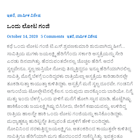
,
ಇತರೆ
ವಾರ್ಷಿಕ ವಿಶೇಷ
ಒಂದು ಲೋಟ ಗಂಜಿ
October 14, 2020
5 Comments
ಇತರೆ
,
ವಾರ್ಷಿಕ ವಿಶೇಷ
ಕಥೆ ಒಂದು ಲೋಟ ಗಂಜಿ ಟಿ.ಎಸ್.ಶ್ರವಣಕುಮಾರಿ ಶುರುವಾಗಿದ್ದು ಹೀಗೆ…
ಸಾವಿತ್ರಿಯ ಮಗಳು ಜಯಲಕ್ಷ್ಮಿ ಹೆರಿಗೆಗೆಂದು ಸರ್ಕಾರಿ ಆಸ್ಪತ್ರೆಯನ್ನು ಸೇರಿ
ಎರಡು ದಿನವಾಗಿತ್ತು. ಹೆದರುವಂತದೇನಲ್ಲ, ಚೊಚ್ಚಲ ಹೆರಿಗೆ. ಆದರೆ
ಸ್ವಲ್ಪವೇನೂ, ಸ್ವಲ್ಪ ಜಾಸ್ತಿಯೇ ನೋವು ತಿನ್ನುತ್ತಿದ್ದರೂ ಇನ್ನೂ ಹೆರಿಗೆಯಾಗಿರಲಿಲ್ಲ.
ಸಾವಿತ್ರಿ, ಮೊನ್ನೆ ಬೆಳಗ್ಗೆ ಬಂದಿದ್ದವಳು ರಾತ್ರಿಯೆಲ್ಲಾ ಆಸ್ಪತ್ರೆಯ ಕಾರಿಡಾರಿನಲ್ಲೇ
ತೂಕಡಿಸುತ್ತಾ ಕಾಯುತ್ತಾ ಕುಳಿತಿದ್ದಳು. ಆಸ್ಪತ್ರೆಗೆ ಮನೆ ಸ್ವಲ್ಪ ದೂರವೇ. ಗಂಡನಿಗೆ
ಆಗುಂಬೆಯ ಟೋಲ್ಗೇಟಿನಲ್ಲಿ ಕೆಲಸ. ಬರುವುದು ವಾರಕ್ಕೊಂದು ಬಾರಿಯೇ. ನಿನ್ನೆ
ಮತ್ತು ಇಂದು ಬೆಳಗ್ಗೆ ಒಂದು ಘಳಿಗೆ ಮನೆಗೆ ಹೋಗಿ ಸ್ನಾನ ಮಾಡಿ, ಹೊಟ್ಟೆಗಿಷ್ಟು
ಹಾಕಿಕೊಂಡು ಜಯಲಕ್ಷ್ಮಿಗಿಷ್ಟು ಬಿಸಿನೀರು, ಜೀರಿಗೆ ಕಷಾಯವನ್ನು, ಉಳಿದಿದ್ದ
ರಾತ್ರಿಯ ಹಾಲನ್ನೇ ಹಾಕಿ ಒಂದು ಲೋಟ ಗಂಜಿಯನ್ನು ಕಾಸಿಕೊಂಡಿದ್ದಳು.
ಮಧ್ಯಾಹ್ನಕ್ಕೂ ಹುರಿಟ್ಟನ್ನೇ ತಿನ್ನುವಂತೆ ಮಕ್ಕಳಿಗೆ ಹೇಳಿ ಬಂದಿದ್ದಳು.
ನೋವಿನಿಂದ ನರಳುತ್ತಿದ್ದ ಜಯಲಕ್ಷ್ಮಿಗೂ, ಆತಂಕದಿಂದ ಕಾಯುತ್ತಲೇ ಕುಳಿತಿದ್ದ
ಸಾವಿತ್ರಿಗೂ ಹೆರಿಗೆಯಾಗಿ ಮಗು ಹೊರಬಂದರೆ ಸಾಕೆನ್ನಿಸಿತ್ತು. ಇವತ್ತಂತೂ