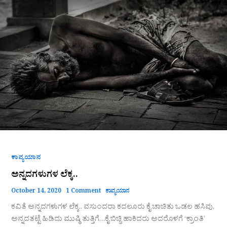
ಕಾವ್ಯಯಾನ
ಅನ್ನದಗಳುಗಳ ಲೆಕ್ಕ..
October 14, 2020
1 Comment
ಕಾವ್ಯಯಾನ
ಕವಿತೆ ಅನ್ನದಗಳುಗಳ ಲೆಕ್ಕ.. ವಸುಂದರಾ ಕದಲೂರು ಕೈ ಚಾಚಿತು ಒಡಲ ಹಸಿವು,
ಅನ್ನದತಟ್ಟೆ ಹಿಡಿದು ಮುಷ್ಠಿ ತುತ್ತಿಗೆ…ಕೈ ಬಿಚ್ಚಿ ಹಾಕಿದರು ಅದರೊಳಗೆ ‘ಕ್ರಾಂತಿ’