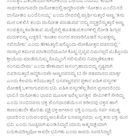
ಸಂಪತ್ತಿನ ವಿತರಣೆಯಾಗಲೇಬೇಕೆಂದು ವಿಧಿಸುವ ನಿಯಮ. ಕಾಯಕ
ಸಾರ್ಥಕವಾಗುವದೇ ದಾಸೋಹದಲ್ಲಿ.ಆದ್ದರಿಂದಲೇ “ಸೋಹಂ ಎಂದೆನಿಸದೆ
ದಾಸೋಹಂ ಎಂದೆನಿಸಯ್ಯ” ಎಂದು ದೇವರಲ್ಲಿ ಪ್ರಾರ್ಥಿಸುತ್ತಾರೆ ಅಣ್ಣ.”ತನು
ಮನ ಬಳಲಿಸಿ ತಂದು ದಾಸೋಹ ಮಾಡುವವ”ರನ್ನು ಸದ್ಭಕ್ತರೆನ್ನುತ್ತಾರೆ ಅಣ್ಣ.
ಸಂಪತ್ತನ್ನು ಕೂಡಿಡುವ ,ಮಣ್ಣಿನಲ್ಲಿ ಹೂತಿಡುವ,ಕಂಗಳಲ್ಲಿ ನೋಡಿ ಹಿಗ್ಗುವ
ಮರುಳರನ್ನು ಎಚ್ಚರಿಸಿ “ಕೂಡಲ ಸಂಗನ ಶರಣರಿಗೊಡನೆ ಸಂಪತ್ತನ್ನು
ಸವೆಸಬೇಕು” ಎಂದು ಹೇಳುತ್ತಾರೆ.ಇನ್ನೊಂದು ಲೋಕೋತ್ತರ ವಚನದಲ್ಲಿ: ”
ನಾನ್ಯಾವ ಕರ್ಮವ ಮಾಡಿದರೆಯೂನೀ ಕೊಟ್ಟ ದ್ರವ್ಯವ ನಿಮಗಲ್ಲದೆ ಮತ್ತೊಂದು
ಕ್ರೀಯೆಯ ಮಾಡೆನುನಿಮ್ಮ ಸೊಮ್ಮಿಂಗೆ ಸಲಿಸುವೆನು ನಿಮ್ಮಾಣೆಕೂಡಲ
ಸಂಗಮದೇವಾ” ಎಂದು ಹೇಳುವಾಗ ಅಸಂಗ್ರಹಾದುದನ್ನು ಸ್ಪಷ್ಟವಾಗಿ
ವಿವರಿಸುತ್ತಾರೆ.ಆದ್ದರಿಂದಲೇ ಅಣ್ಣನವರನ್ನು 12 ನೇ ಶತಮಾನದ ಮಾರ್ಕ್ಸ
ಎಂದು ಕೆಲವರು ಕರೆಯುತ್ತಾರೆ. ಬಸವಣ್ಣನವರ ಪ್ರಕಾರ ಐಹಿಕ ವಸ್ತುಗಳ
ಮೋಹಕ್ಕೆ ಒಳಗಾಗುವವನು ಭವಿ. ಐಹಿಕ ವಸ್ತುಗಳೆಲ್ಲ ಶಿವನ ಪ್ರಸಾದವೆಂದು
ಭಾವಿಸಿ ದಾಸೋಹಂ ಭಾವದ ಮೂಲಕ ಇವೆಲ್ಲ ಜಗತ್ತಿನ ಜೀವಿಗಳಿಗೆ ಸೇರಿದ್ದು
ಎಂದು ನಂಬಿದವನು ಭಕ್ತ. ಲಿಂಗಧಾರಣೆಯಿಂದ ಶರೀರವು ಭಕ್ತನ ಹಾಗೆ
ಕಾಣಬಹುದೇ ಹೊರತು ವ್ಯಕ್ತಿ ಭಕ್ತ ಆಗಲಾರ. ಭಕ್ತಿ ಎಂಬುದು ಸರ್ವ ಸಮತ್ವ
ಭಾವದಿಂದ ಬರುವಂಥದ್ದು.ಅಂತೆಯೇ ಬಸವಣ್ಣನವರು ‘ಎನ್ನ ತನು ಭಕ್ತ, ಮನ
ಭವಿ’ ಎಂದು ಸೂಚ್ಯವಾಗಿ ಖಂಡಿಸಿದ್ದಾರೆ.ಯಾರು ಆತ್ಮಸಾಕ್ಷಿಯಾಗಿ
ಬದುಕುವದಿಲ್ಲವೋ ಅವರೇ ಭವಿಗಳು ಎಂದು ಅವರು ಸೂಚಿಸಿದ್ದಾರೆ.