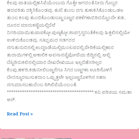
ಕೆಲವು ಪಾತಿಯಲ್ಲಿಹಸಿವೆಯೆಂಬುದು ಗೊತ್ತೇ ಆಗದಂತೆನೀರು ಗೊಬ್ಬರ
ಹದವರಿತು ದಕ್ಕಿಸಿಕೊಂಡವು. ತುಟಿ ತುಂಬ ನಗು ತುಳುಕಿಸಿಕೊಂಡುಒಡಲ
ತುಂಬ ಕಂಪು ತುಂಬಿಕೊಂಡುಬಣ್ಣ ಬಣ್ಣದ ಪಕಳೆಗಳುಬಿರಿದದ್ದೊಂದೇ ತಡ..
ದೂರದ ಮಾರುಕಟ್ಟೆಯಲ್ಲಿಬೆಲೆ
ನಿಗದಿಯಾಯಿತುಪಾಪಕ್ಕೋ,ಪುಣ್ಯಕ್ಕೋ,ಶಾಪಗ್ರಸ್ಥರಂತೆಕೆಲವು ಹಿತ್ತಲಿನಲ್ಲಿಯೇ
ಉಳಿದುಕೊಂಡವು. ಸAಭ್ರಮದ ಸಡಗರದ
ನಗುತುರುಬಿನಲ್ಲಿ,ಉದ್ದಜಡೆಯಲ್ಲಿಮಂಟಪದಲ್ಲಿ,ವೇದಿಕೆಯಲ್ಲಿಹಾರ
ತುರಾಯಿಗಳಲ್ಲಿ ಅಕಾಲಿಕ ಅವಸಾನಪೈಪೋಟಿಯ ಜಿದ್ದಿನಲ್ಲಿ. ಅಲ್ಲಿ
ಬೆಟ್ಟದಿರುಕಲಿನಲ್ಲಿಯಾರ ದೇಖರೇಖಿಯೂ ಇಲ್ಲದೆಹೆಸರಿಲ್ಲದ
ಕೆಂಪು,ಹಳದಿ,ಕಡುನೀಲಿಬಣ್ಣನೆಗೂ ಸಿಗದ ಬಣ್ಣಗಳು ಊರಿನೊಳಗೆ
ಬೇರನ್ನೂರಲುಸುತರಾಂ ಒಪ್ಪುತ್ತಲೇ ಇಲ್ಲಬಣ್ಣದೊಳಗಿನ ಸಹಜ
ನಗುಮಾಸಬಹುದೆಂಬ ದಿಗಿಲಿವೆಯೆಂಬಂತೆ.
**************************************** ಕವಿ ಪರಿಚಯ ಸಮತಾ
ಆರ್.
Read Post »