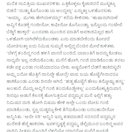
ಮರೆತ ಸಾವಿತ್ರಿಯ ಮುಖವರಳಿತು. ಎತ್ತಿಕೊಳ್ಳಲು ಕೈಚಾಚಿದರೆ ಮುಟ್ಟಕ್ಕೂ
ಬಿಡದೆ “ದುಡ್ಡು ತೊಗೊಂಡು ಬಾ ಅಂದ್ನಲ್ಲಾ” ಎನ್ನುತ್ತಾ ಒಳಹೊರಟಳು.
“ಅಮ್ಮಾ… ಮಗಳು ಹೇಗಿದಾಳಮ್ಮಾ?” ಕರೆದು ಕೇಳಿದಳು. “ಹುಷಾರಾಗಿದಾಳೆ.
ಅವ್ಳಿಗೆ ಕೊಡಕ್ಕೆ ಗಂಜೀನೋ, ಕಾಫೀನೋ ತೊಗೊಂಡ್ಬಾ. ಇನ್ನೊಂದು ಗಂಟೇಲಿ
ಬೆಡ್ಡಿಗೆ ಹಾಕ್ತಾರೆ” ಎಂದವಳು ಮುಂದಿನ ಮಾತಿಗೆ ಅವಕಾಶವಿಲ್ಲದ ಹಾಗೆ
ಒಳಹೋಗಿ ಬಾಗಿಲೆಳೆದುಕೊಂಡಳು. ಏನು ಮಾಡಬೇಕೆಂದು ತೋಚದೆ
ಯೋಚಿಸುತ್ತಾ ಐದು ನಿಮಿಷ ಸುಮ್ಮನೆ ಅಲ್ಲಿದ್ದ ಬೆಂಚಿನ ಮೇಲೆ ಕುಳಿತಳು.
ʻಬೆಳಗ್ಗೆ ತಂದಿದ್ದ ಗಂಜಿ ಹಳಸಿ ವಾಸನೆ ಬಂದಿದೆ, ಬಾಣಂತಿಗೆ ಅದನ್ನು ಕೊಡಲು
ಸಾಧ್ಯವೇ ಇಲ್ಲ. ನಡೆದುಕೊಂಡು, ಮನೆಗೆ ಹೋಗಿ, ಗಂಜಿ ಮಾಡಿಕೊಂಡು ತರಲು
ಕಡೇ ಪಕ್ಷ ಎರಡು ಗಂಟೆಯಾದರೂ ಬೇಕು. ಅಷ್ಟರೊಳಗೆ ಬೆಡ್‌ಗೆ ಹಾಕಿಬಿಟ್ಟರೆ!
ಅವ್ಳು ಬರೋ ಹೊತ್ತಿಗೆ ನಾನಿಲ್ದೇ ಹೋದ್ರೆ! ಪಾಪ, ಜಯ ಹೊಟ್ಟೆಗೇನಾದರೂ
ಹಾಕಿಕೊಂಡು ಎರಡು ದಿನವೇ ಆಗಿದೆ. ʻಹಡ್ದ ಹೊಟ್ಟೆಗೆ ಹೇಲು ತಿನ್ನೋಷ್ಟು ಹಸ್ವುʼ
ಅಂತಾರೆ. ಮೊದ್ಲು ಅವ್ಳಿಗೆ ಗಂಜಿ ತಂದುಕೊಡ್ಬೇಕಲ್ಲʼ ಎಂದುಕೊಳ್ಳುತ್ತಿರುವಾಗ,
ದಿನವೂ ಅಡುಗೆ ಕೆಲಸಕ್ಕೆ ಹೋಗುತ್ತಿರುವ ಪದ್ದಮ್ಮನ ಮನೆ ಇಲ್ಲಿಗೆ ಹತ್ತು
ನಿಮಿಷದ ದಾರಿ. ಹೋಗಿ ವಿಷಯ ಹೇಳಿ ಅಲ್ಲೇ ಒಂದು ಲೋಟ ಗಂಜಿ
ಮಾಡಿಕೊಂಡು, ಸ್ವಲ್ಪ ದುಡ್ಡನ್ನೂ ಕೇಳಿ ತೆಗೆದುಕೊಂಡು ಬರಬಹುದೇನೋ
ಅನ್ನಿಸಿತು. ʻಅದೇ ಸರಿʼ ಅನ್ನಿಸಿ ಇನ್ನು ತಡಮಾಡದೆ ಸರಸರನೆ ಪದ್ದಮ್ಮನ
ಮನೆಕಡೆ ಹೆಜ್ಜೆ ಹಾಕಿದಳು. ಇವಳದೃಷ್ಟಕ್ಕೆ ಪದ್ದಮ್ಮ, ಡೆಲ್ಲಿಯಿಂದ ಬಂದಿದ್ದ ಅವರ
ನಾದಿನಿ ಸೀತಮ್ಮನೊಂದಿಗೆ ಬೆಳಗ್ಗೆಯೇ ಯಾರದೋ ಮನೆಗೆ ಊಟಕ್ಕೆ