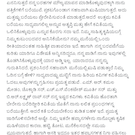
ಏನನಿಸುತ್ತದೆ ನನ್ನ ಬರಹಗಳ ಮೌಲ್ಯ ಮಾಪನ ಮಾಡಿಕೊಳ್ಳುವುದಕ್ಕಾಗಿ ನಾನು
ಪತ್ರಿಕೆಗಳಿಗೆ ಬರೆಯುವೆ. ಪ್ರಕಟಗೊಂಡಾಗ ಸಹಜವಾಗಿ ಖುಷಿಯಾಗುತ್ತದೆ. ಅದು
ಮತ್ತಷ್ಟು ಬರೆಯಲು ಪ್ರೇರೇಪಿಸುವಂತೆ ಮಾಡುತ್ತದೆ.ಆದರೆ ಉತ್ತಮ ಕವಿತೆ
ಬರೆಯಲು ಸಾಧ್ಯವಾಗಲಿಲ್ಲ ಅನ್ನುವ ಅತೃಪ್ತಿ ಮತ್ತು ಹೇಗೆ ಕವಿತೆಯನ್ನು
ಒಲಿಸಿಕೊಳ್ಳುವುದು ಎನ್ನುವ ಕೊರಗು ಸದಾ ಇದೆ. ನಿಮ್ಮ ಸಾಹಿತ್ಯ ಕೃಷಿಯಬಗ್ಗೆ
ನಿಮ್ಮ ಕುಟುಂಬದವರ ಅನಿಸಿಕೆಯೇನು? ನಮ್ಮ ಮನೆಯಲ್ಲಿ ಒಂದು
ರೀತಿಯಾದಂತಹ ಸಾಹಿತ್ಯಿಕ ವಾತಾವರಣ ಇದೆ. ಹಾಗಾಗಿ ನನ್ನ ಬರವಣಿಗೆಯ
ಕುರಿತು ಯಾರಿಗೂ ವಿಶೇಷತೆ ಅನ್ನಿಸದಿದ್ದರೂ, ನನ್ನ ಪಾಡಿಗೆ ನಾನು ಇವುಗಳಲ್ಲಿ
ತೊಡಗಿಸಿಕೊಳ್ಳುವುದಕ್ಕೆ ಯಾರ ಅಡ್ಡಿ ಇಲ್ಲ. ಯಾರಾದರೂ ನನ್ನನ್ನು
ಗುರುತಿಸಿದರೆ, ಪ್ರಶಂಸಿದರೆ ಸಹಜವಾಗಿ ಮನೆಯಲ್ಲಿ ಖುಷಿ ಪಡುತ್ತಾರೆ ನಿಮ್ಮ
ಓದಿನ ಬಗ್ಗೆ ಹೇಳಿ? ಸಾಧ್ಯವಾದಷ್ಟು ಮಟ್ಟಿಗೆ ನಾನು ಹಿರಿಯ ಕವಿಗಳ ಕವಿತೆಯನ್ನು
ಓದಲು,ಅವುಗಳನ್ನು ಗ್ರಹಿಸಲು ಪ್ರಯತ್ನ ಪಡುವೆ . ಎಮ್. ಆರ್. ಕಮಲ
ಮೇಡಂ, ಚೊಕ್ಕಾಡಿ ಸರ್, ಎಚ್.ಎಸ್.ವೆಂಕಟೇಶ್ ಮೂರ್ತಿ ಸರ್ ಮತ್ತು
ಬಿ.ಆರ್.ಲಕ್ಷ್ಮಣ್ ರಾವ್ ಸರ್ ನನ್ನ ಇಷ್ಟದ ಕವಿಗಳು. ಕವಿತೆಯ ಹೊರತಾಗಿ
ಬೇರೇನು ಬರೆದಿದ್ದೀರಿ ಕವಿತೆಯ ಜೊತೆಗೆ ನಾನು ಲಲಿತ ಪ್ರಬಂಧಗಳನ್ನ
ಬರೆಯುತ್ತೇನೆ. ಆದರೆ ಕತೆ ಬರೆಯಬೇಕೆಂಬ ತುಡಿತ ಬಹಳ ಇದೆ. ಪ್ರಯತ್ನ
ಜಾರಿಗೊಳಿಸಬೇಕಿದೆ ಅಷ್ಟೇ. ನಿಮ್ಮ ಇತರೇ ಹವ್ಯಾಸಗಳೇನು ನಾನೊಬ್ಬಳು ಕೃಷಿಕ
ಮಹಿಳೆಯಾದ ಕಾರಣ, ಹಟ್ಟಿ, ತೋಟ, ಮನೆಕೆಲಸದಲ್ಲೇ ಸಮಯ
ವ್ಯಯವಾಗುತ್ತದೆ. ಹಾಗಾಗಿ ಆಸಕ್ತಿ ಇದ್ದರೂ ಇತರ ಹವ್ಯಾಸಗಳತ್ತ ನಿಗಾ ವಹಿಸಲು