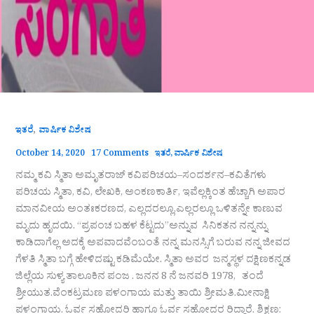
,
ಇತರೆ
ವಾರ್ಷಿಕ ವಿಶೇಷ
October 14, 2020
17 Comments
ಇತರೆ
,
ವಾರ್ಷಿಕ ವಿಶೇಷ
ನಮ್ಮ ಕವಿ ಸ್ಮಿತಾ ಅಮೃತರಾಜ್ ಕವಿಪರಿಚಯ–ಸಂದರ್ಶನ–ಕವಿತೆಗಳು
ಪರಿಚಯ ಸ್ಮಿತಾ, ಕವಿ, ಲೇಖಕಿ, ಅಂಕಣಕಾರ್ತಿ, ಇವೆಲ್ಲಕ್ಕಿಂತ ಹೆಚ್ಚಾಗಿ ಅಪಾರ
ಮಾನವೀಯ ಅಂತಃಕರಣದ, ಎಲ್ಲದರಲ್ಲೂ,ಎಲ್ಲರಲ್ಲೂ ಒಳಿತನ್ನೇ ಕಾಣುವ
ಮೃದು ಹೃದಯಿ. “ಪ್ರಪಂಚ ಬಹಳ ಕೆಟ್ಟದು”ಅನ್ನುವ ಸಿನಿಕತನ ನನ್ನನ್ನು
ಕಾಡಿದಾಗೆಲ್ಲ ಅದಕ್ಕೆ ಅಪವಾದವೆಂಬಂತೆ ನನ್ನ ಮನಸ್ಸಿಗೆ ಬರುವ ನನ್ನ ಜೀವದ
ಗೆಳತಿ ಸ್ಮಿತಾ ಬಗ್ಗೆ ಹೇಳಿದಷ್ಟು ಕಡಿಮೆಯೇ. ಸ್ಮಿತಾ ಅವರ ಜನ್ಮಸ್ಥಳ ದಕ್ಷಿಣಕನ್ನಡ
ಜಿಲ್ಲೆಯ ಸುಳ್ಯ ತಾಲೂಕಿನ ಪಂಜ . ಜನನ 8 ನೆ ಜನವರಿ 1978, ತಂದೆ
ಶ್ರೀಯುತ.ವೆಂಕಟ್ರಮಣ ಪಳಂಗಾಯ ಮತ್ತು ತಾಯಿ ಶ್ರೀಮತಿ.ಮೀನಾಕ್ಷಿ
ಪಳಂಗಾಯ. ಓರ್ವ ಸಹೋದರಿ ಹಾಗೂ ಓರ್ವ ಸಹೋದರ ರಿದ್ದಾರೆ. ಶಿಕ್ಷಣ: