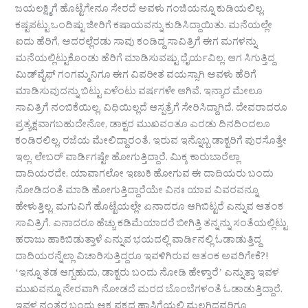
ಜಯಲಕ್ಷ್ಮಿಗೆ ಹೊಟ್ಟೆಗೇನೂ ಸೇರದೆ ಅವಳು ಗಂಜಿಯನ್ನೂ ಕುಡಿಯಲಿಲ್ಲ.
ಕಷ್ಟಪಟ್ಟು ಒಂದಿಷ್ಟು ಜೀರಿಗೆ ಕಷಾಯವನ್ನು ಕುಡಿಸಿದ್ದಾಯಿತು. ಮನೆಯಲ್ಲೇ
ಐದು ಹೆರಿಗೆ, ಅದರಲ್ಲೆರಡು ಸಾವು ಕಂಡಿದ್ದ ಸಾವಿತ್ರಿಗೆ ಈಗ ಮಗಳನ್ನು
ಮನೆಯಲ್ಲಿಟ್ಟುಕೊಂಡು ಹೆರಿಗೆ ಮಾಡಿಸುವಷ್ಟು ಧೈರ್ಯವಿಲ್ಲ. ಆಗ ಸಿಗುತ್ತಿದ್ದ
ಮಿಡ್‌ವೈಫ್‌ ಗಂಗಮ್ಮನಿಗೂ ಈಗ ವಿಪರೀತ ವಯಸ್ಸಾಗಿ ಅವಳು ಹೆರಿಗೆ
ಮಾಡಿಸುವುದನ್ನು ಬಿಟ್ಟು ಏಳೆಂಟು ವರ್ಷಗಳೇ ಆಗಿವೆ. ಇನ್ಯಾರ ಮೇಲೂ
ಸಾವಿತ್ರಿಗೆ ನಂಬಿಕೆಯಿಲ್ಲ. ವಿಧಿಯಿಲ್ಲದೆ ಆಸ್ಪತ್ರೆಗೆ ಸೇರಿಸಿದ್ದಾಗಿದೆ. ದೇವರಾದರೂ
ಪ್ರತ್ಯಕ್ಷವಾಗಬಹುದೇನೋ, ಡಾಕ್ಟರ ಮುಖವಂತೂ ಎರಡು ದಿನದಿಂದಲೂ
ಕಂಡಿರಲಿಲ್ಲ. ರಜೆಯ ಮೇಲಿದ್ದಾರಂತೆ. ಇರುವ ಇನ್ನೊಬ್ಬ ಡಾಕ್ಟರಿಗೆ ಪುರಸೊತ್ತೇ
ಇಲ್ಲ. ಲೇಬರ್‌ ವಾರ್ಡಿಗಷ್ಟೇ ಹೋಗುತ್ತಿದ್ದಾರೆ. ಮಿಕ್ಕ ಕಾರುಬಾರೆಲ್ಲಾ
ದಾದಿಯರದೇ. ಯಾವಾಗಲೋ ಇಣುಕಿ ಹೋಗುವ ಈ ದಾದಿಯರು ಬಂದು
ನೋಡಿದಂತೆ ಮಾಡಿ ಹೋಗುತ್ತಿದ್ದಾರೆಯೇ ವಿನಃ ಯಾವ ವಿವರವನ್ನೂ
ಹೇಳುತ್ತಿಲ್ಲ. ಮಗುವಿಗೆ ಹೊಟ್ಟೆಯಲ್ಲೇ ಏನಾದರೂ ಆಗಿಬಿಟ್ಟರೆ ಎನ್ನುವ ಆತಂಕ
ಸಾವಿತ್ರಿಗೆ. ಏನಾದರೂ ಹೆಚ್ಚು ಕಡಿಮೆಯಾದರೆ ಬೀಗಿತ್ತಿ ತನ್ನನ್ನು ಸಂತೆಯಲ್ಲಿಟ್ಟು
ಹರಾಜು ಹಾಕಿಬಿಡುತ್ತಾಳೆ ಎನ್ನುವ ಭಯದಲ್ಲಿ ವಾರ್ಡಿನಲ್ಲಿ ಓಡಾಡುತ್ತಿದ್ದ
ದಾದಿಯರನ್ನೆಲ್ಲಾ ವಿಚಾರಿಸುತ್ತಿದ್ದರೂ ಇವಳಿಗಿರುವ ಆತಂಕ ಅವರಿಗೇಕೆ?!
ʻಇನ್ನೂ ತಡ ಆಗ್ಬಹುದು, ಡಾಕ್ಟರು ಬಂದು ನೋಡಿ ಹೇಳ್ತಾರೆʼ ಎನ್ನುತ್ತಾ ಇವಳ
ಮುಖವನ್ನೂ ನೇರವಾಗಿ ನೋಡದೆ ಮರದ ಬೊಂಬೆಗಳಂತೆ ಓಡಾಡುತ್ತಿದ್ದಾರೆ.
ಇವಳ ನಂತರ ಬಂದು ಅಕ್ಕ ಪಕ್ಕದ ಹಾಸಿಗೆಯಲ್ಲಿ ಮಲಗಿದವರಿಗೂ