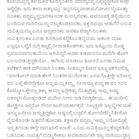
ಕೂಲಿಯವ್ರನ್ನ ತಲೆ ಮೇಲೆ ಕೂರಿಸ್ಕಂತೀರಿ. ಯಾರ‍್ಯಾರನ್ನ ಎಲ್ಲಿಟ್ಟಿರ‍್ಬೇಕೋ ಅಲ್ಲೇ
ಇಟ್ಟಿರ‍್ಬೆಕು. ಇದು ತೀರಾ ಅತ್ಯಾಯ್ತು” ಇಬ್ಬರನ್ನೂ ವಾಚಾಮಗೋಚರ ಬೈಯುತ್ತಾ
ನಿಂತಳು. ಪದ್ದಮ್ಮ ಸ್ವಭಾವತಃ ಸರಳ ಮನಸ್ಸಿನವಳು. ಅಪರೂಪಕ್ಕೆ ಡೆಲ್ಲಿಯಿಂದ
ಬಂದಿರುವ ನಾದಿನಿಯನ್ನು ಬಿಟ್ಟುಕೊಡಲಾರಳು, ಇತ್ತ ದಿನವೂ ಅಡುಗೆಗೆ ಬರುವ
ಸಾವಿತ್ರಿಯನ್ನೂ ಏನೂ ಅನ್ನಲಾರಳು. ಅವಳೂ ಪೆಚ್ಚಾಗಿ ನಿಂತಳು.
ಸಾವಿತ್ರಿಗಂತೂ ಎರಡು ದಿನದಿಂದ ಕಟ್ಟಿಕೊಂಡಿದ್ದ ಭಯ, ಆತಂಕ, ದುಃಖ
ಎಲ್ಲವೂ ಒಟ್ಟಿಗೆ ನುಗ್ಗಿ ಕಣ್ಣಲ್ಲಿ ನೀರಾಡತೊಡಗಿತು. ಇದು ಇಷ್ಟೊಂದು ದೊಡ್ಡ
ಪ್ರಮಾದವಾಗಬಹುದೆಂಬ ಅರಿವಿದ್ದರೆ ಅವಳು ತಡವಾದರೂ ಮನೆಗೇ ಹೋಗಿ
ಬಂದುಬಿಡುತ್ತಿದ್ದಳೇನೋ… ಈಗೇನು ಮಾಡಲೂ ತೋಚದೆ ಎರಡು ನಿಮಿಷ
ತಲೆಕೆಳಗೆ ಹಾಕಿ ಮೌನವಾಗಿ ನಿಂತಳು. ಸೀತಮ್ಮನ ಕೋಪ ಇನ್ನೂ ಇಳಿದಿರಲಿಲ್ಲ,
“ಮಾಡೋದ್ ಮಾಡಿ ಹೇಗ್ ನಿಂತಿದೀಯ ನೋಡು, ಏನೂ ಗೊತ್ತಿಲ್ದೇ ಇರೋವ್ರ
ಥರ, ಎಲ್ಲಿ ಹೇಗಿರ‍್ಬೇಕೋ ಅದ್ನ ಮದ್ಲು ಕಲ್ತ್ಕಾ. ನೀನಾದ್ರೂ ಪದ್ದಾ, ಈ ಥರ ಸದರ
ಕೊಟ್ಯೋ ಒಳ್ಳೇದಲ್ಲ ತಿಳ್ಕಾ. ಅಮ್ಮಾ ಇರ‍್ಬೇಕಿತ್ತು, ಗೊತ್ತಾಗ್ತಿತ್ತು. ಅವ್ಳು ಅಷ್ಟು
ಜತನ್ವಾಗಿ ನೋಡ್ಕಂಡಿದ್‌ ಮನೇನ ನೀನು ಗುಡಿಸಿಬಿಡ್ತಿದೀಯ…. ಈ ಮನೇಲಿ
ಹೆಣ್ಮಕ್ಳಿಗೂ ಇಲ್ದಿರೋ ಗೌರವ ಕೂಲಿಯಾಳುಗಳ್ಗಿದೆ” ನಿಲ್ಲುತ್ತಲೇ ಇಲ್ಲ ಬೈಗಳ ಮಳೆ.
ಇನ್ನೂ ಏನೇನು ಅನ್ನುತ್ತಿದ್ದಳೋ, ಅಷ್ಟರಲ್ಲಿ ಬಚ್ಚಲಿಗೆ ಹೋಗಬೇಕೆನ್ನಿಸಿತೇನೋ
ಬೈದುಕೊಂಡೇ ಹಿತ್ತಲಿಗೆ ಹೋದಳು. ತಕ್ಷಣವೇ ಪದ್ದಮ್ಮ “ಅವ್ಳು ಬರೋದ್ರೊಳ್ಗೆ
ಇದ್ನ ತಗಂಡು ಈಗ್ಲೇ ಜಾಗ ಖಾಲಿ ಮಾಡೆ” ಎಂದು ಸಾವಿತ್ರಿಯನ್ನು ಹೆಚ್ಚುಕಡಿಮೆ
ಓಡಿಸಿದಳು. ಸಾವಿತ್ರಿಗೆ ದುಡ್ಡು ಕೇಳಲು ಅವಕಾಶವಾಗಲೇ ಇಲ್ಲ. ದಾರಿಯುದ್ದಕ್ಕೂ