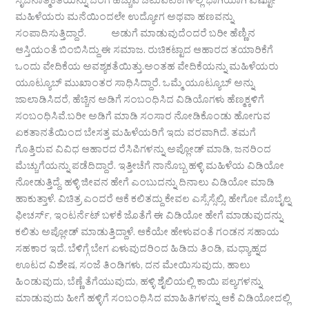
ಸೃಜನಾತ್ಮಕತೆಯನ್ನು ಒರೆಗೆ ಹಚ್ಚುವ ಚಟುವಟಿಕೆಗಳಲ್ಲಿ ಭಾಗಿಯಾಗಿ ಎಷ್ಟೋ
ಮಹಿಳೆಯರು ಮನೆಯಿಂದಲೇ ಉದ್ಯೋಗ ಅಥವಾ ಹಣವನ್ನು
ಸಂಪಾದಿಸುತ್ತಿದ್ದಾರೆ. ಅಡುಗೆ ಮಾಡುವುದೆಂದರೆ ಬರೀ ಹೆಣ್ಣಿನ
ಆಸ್ತಿಯಂತೆ ಬಿಂಬಿಸಿದ್ದು ಈ ಸಮಾಜ. ರುಚಿಕಟ್ಟಾದ ಆಹಾರದ ತಯಾರಿಕೆಗೆ
ಒಂದು ವೇದಿಕೆಯ ಅವಶ್ಯಕತೆಯಿತ್ತು.ಅಂತಹ ವೇದಿಕೆಯನ್ನು ಮಹಿಳೆಯರು
ಯೂಟ್ಯೂಬ್ ಮುಖಾಂತರ ಸಾಧಿಸಿದ್ದಾರೆ. ಒಮ್ಮೆ ಯೂಟ್ಯೂಬ್ ಅನ್ನು
ಜಾಲಾಡಿಸಿದರೆ, ಹೆಚ್ಚಿನ ಅಡಿಗೆ ಸಂಬಂಧಿಸಿದ ವಿಡಿಯೊಗಳು ಹೆಣ್ಮಕ್ಕಳಿಗೆ
ಸಂಬಂಧಿಸಿವೆ.ಬರೀ ಅಡಿಗೆ ಮಾಡಿ ಸಂಸಾರ ನೋಡಿಕೊಂಡು ಹೋಗುವ
ಏಕತಾನತೆಯಿಂದ ಬೇಸತ್ತ ಮಹಿಳೆಯರಿಗೆ ಇದು ವರವಾಗಿದೆ. ತಮಗೆ
ಗೊತ್ತಿರುವ ವಿವಿಧ ಆಹಾರದ ರೆಸಿಪಿಗಳನ್ನು ಅಪ್ಲೋಡ್ ಮಾಡಿ, ಜನರಿಂದ
ಮೆಚ್ಚುಗೆಯನ್ನು ಪಡೆದಿದ್ದಾರೆ. ಇತ್ತೀಚೆಗೆ ನಾನೊಬ್ಬ ಹಳ್ಳಿ ಮಹಿಳೆಯ ವಿಡಿಯೋ
ನೋಡುತ್ತಿದ್ದೆ. ಹಳ್ಳಿ ಜೀವನ ಹೇಗೆ ಎಂಬುದನ್ನು ದಿನಾಲು ವಿಡಿಯೋ ಮಾಡಿ
ಹಾಕುತ್ತಾಳೆ. ವಿಚಿತ್ರ ಎಂದರೆ ಆಕೆ ಕಲಿತದ್ದು ಕೇವಲ ಎಸ್ಸೆಸ್ಸೆಲ್ಸಿ. ಹೇಗೋ ಮೊಬೈಲ್ನ
ಫೀಚರ್ಸ್, ಇಂಟರ್ನೆಟ್ ಬಳಕೆ ಜೊತೆಗೆ ಈ ವಿಡಿಯೋ ಹೇಗೆ ಮಾಡುವುದನ್ನು
ಕಲಿತು ಅಪ್ಲೋಡ್ ಮಾಡುತ್ತಿದ್ದಾಳೆ. ಆಕೆಯೇ ಹೇಳುವಂತೆ ಗಂಡನ ಸಹಾಯ
ಸಹಕಾರ ಇದೆ. ಬೆಳಿಗ್ಗೆ ಬೇಗ ಏಳುವುದರಿಂದ ಹಿಡಿದು ತಿಂಡಿ, ಮಧ್ಯಾಹ್ನದ
ಊಟದ ವಿಶೇಷ, ಸಂಜೆ ತಿಂಡಿಗಳು, ದನ ಮೇಯಿಸುವುದು, ಹಾಲು
ಹಿಂಡುವುದು, ಬೆಣ್ಣೆ ತೆಗೆಯುವುದು, ಹಳ್ಳಿ ಶೈಲಿಯಲ್ಲಿ ಕಾಯಿ ಪಲ್ಯಗಳನ್ನು
ಮಾಡುವುದು ಹೀಗೆ ಹಳ್ಳಿಗೆ ಸಂಬಂಧಿಸಿದ ಮಾಹಿತಿಗಳನ್ನು ಆಕೆ ವಿಡಿಯೋದಲ್ಲಿ