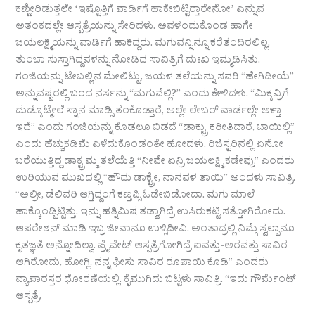
ಕಣ್ಣೀರಿಡುತ್ತಲೇ ʻಇಷ್ಟೊತ್ತಿಗೆ ವಾರ್ಡಿಗೆ ಹಾಕೇಬಿಟ್ಟಿರ‍್ತಾರೇನೋʼ ಎನ್ನುವ
ಅತಂಕದಲ್ಲೇ ಆಸ್ಪತ್ರೆಯನ್ನು ಸೇರಿದಳು. ಅವಳಂದುಕೊಂಡ ಹಾಗೇ
ಜಯಲಕ್ಷ್ಮಿಯನ್ನು ವಾರ್ಡಿಗೆ ಹಾಕಿದ್ದರು. ಮಗುವನ್ನಿನ್ನೂ ಕರೆತಂದಿರಲಿಲ್ಲ.
ತುಂಬಾ ಸುಸ್ತಾಗಿದ್ದವಳನ್ನು ನೋಡಿದ ಸಾವಿತ್ರಿಗೆ ದುಃಖ ಇಮ್ಮಡಿಸಿತು.
ಗಂಜಿಯನ್ನು ಟೇಬಲ್ಲಿನ ಮೇಲಿಟ್ಟು, ಜಯಳ ತಲೆಯನ್ನು ಸವರಿ “ಹೇಗಿದೀಯೆ”
ಅನ್ನುವಷ್ಟರಲ್ಲಿ ಬಂದ ನರ್ಸನ್ನು “ಮಗುವೆಲ್ಲಿ?” ಎಂದು ಕೇಳಿದಳು. “ಮಿಕ್ಕವ್ರಿಗೆ
ದುಡ್ಕೊಟ್ಮೇಲೆ ಸ್ನಾನ ಮಾಡ್ಸಿ ತಂಕೊಡ್ತಾರೆ, ಅಲ್ಲೇ ಲೇಬರ್‌ ವಾರ್ಡಲ್ಲೇ ಅಳ್ತಾ
ಇದೆ” ಎಂದು ಗಂಜಿಯನ್ನು ಕೊಡಲೂ ಬಿಡದೆ “ಡಾಕ್ಟ್ರು ಕರೀತಿದಾರೆ, ಬಾಯಿಲ್ಲಿ”
ಎಂದು ಹೆಚ್ಚುಕಡಿಮೆ ಎಳೆದುಕೊಂಡಂತೇ ಹೋದಳು. ರಿಜಿಸ್ಟರಿನಲ್ಲಿ ಏನೋ
ಬರೆಯುತ್ತಿದ್ದ ಡಾಕ್ಟ್ರಮ್ಮ ತಲೆಯೆತ್ತಿ “ನೀವೇ ಏನ್ರಿ ಜಯಲಕ್ಷ್ಮಿ ಕಡೇವ್ರು” ಎಂದರು
ಉರಿಯುವ ಮುಖದಲ್ಲಿ “ಹೌದು ಡಾಕ್ಟ್ರೇ, ನಾನವಳ ತಾಯಿ” ಅಂದಳು ಸಾವಿತ್ರಿ.
“ಅಲ್ರೀ, ಡೆಲಿವರಿ ಆಗ್ತಿದ್ದಂಗೆ ಕಣ್ತಪ್ಸಿ ಓಡೇಬಿಡೋದಾ. ಮಗು ಮಾಲೆ
ಹಾಕ್ಕೊಂಡ್ಬಿಟ್ಟಿತ್ತು. ಇನ್ನು ಹತ್ನಿಮಿಷ ತಡ್ವಾಗಿದ್ರೆ ಉಸಿರುಕಟ್ಟಿ ಸತ್ತೋಗಿರೋದು.
ಆಪರೇಶನ್‌ ಮಾಡಿ ಇಬ್ರ ಜೀವಾನೂ ಉಳ್ಸಿದೀವಿ. ಅಂತಾದ್ರಲ್ಲಿ ನಿಮ್ಗೆ ಸ್ವಲ್ಪಾನೂ
ಕೃತಜ್ಞತೆ ಅನ್ನೋದಿಲ್ವಾ. ಪ್ರೈವೇಟ್‌ ಆಸ್ಪತ್ರೆಗೋಗಿದ್ರೆ ಐವತ್ತು-ಅರವತ್ತು ಸಾವಿರ
ಆಗಿರೋದು, ಹೋಗ್ಲಿ, ನನ್ನ ಫೀಸು ಸಾವಿರ ರೂಪಾಯಿ ಕೊಡಿ” ಎಂದರು
ವ್ಯಾಪಾರಸ್ತರ ಧೋರಣೆಯಲ್ಲಿ. ಕೈಮುಗಿದು ಬಿಟ್ಟಳು ಸಾವಿತ್ರಿ. “ಇದು ಗೌರ್ಮೆಂಟ್‌
ಆಸ್ಪತ್ರೆ,