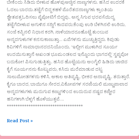
ಬೇಕೆಂದು ಸಿಡಿದು ಬೀಳುವ ಹೊಳಪುಅಚ್ಚಿನ ನಾಣ್ಯಗಳನು. ಹಸಿದ ಉದರಕೆ
ಓದಲು ಬಾರದು.ತಟ್ಟೆಗೆ ಬಿದ್ದ ಕಹಳೆ ಮೊರೆತದನಾಣ್ಯಗಳು ಕ್ರಾಂತಿಯ
ಶ್ವೇತಪತ್ರಓದಿಸಲು ಪೈಪೋಟಿಗೆ ಬಿದ್ದವು.. ಅನ್ನ ಸಿಗುವ ಭರವಸೆಯಿದ್ದ,
ತಟ್ಟೆಗೆಬೀಳುವ ಅಗುಳಿನ ಸದ್ದಿಗೆ ಕಾದವರು;ಕೆಂಪು ಉರಿ ಬೆಳಗಿನಲಿ ಉರಿದು,
ಸಂಜೆ ಕಪ್ಪಿನಲಿ ನಿಧಾನ ಕರಗಿ, ನಾಳೆಯಾದರೂಹೊಟ್ಟೆ ತುಂಬುವ
ಅನ್ನದಗುಳುಗಳ ಕನಸುಕಾಣುತ್ತಾ… ಎವೆಗಳನು ಮುಚ್ಚುತ್ತಿದ್ದರು. ಕಿವುಡು
ಕಿವಿಗಳಿಗೆ ಸಾಮಾಧಾನದದನಿಯೊಂದು, ‘ಇಲ್ಲೀಗ ಮುಳುಗಿದ ಸೂರ್ಯ
ಉದಯಿಸುತ್ತಾನೆ ಅಖಂಡ ಭೂಮಂಡಲದ ಇನ್ನೊಂದು ಭಾಗದಲ್ಲಿ’ ಸ್ವಪ್ನವೋ
ಬದುಕೋ! ಪಿಸುಗುಡುತ್ತಿತ್ತು.. ಹಸಿದ ಹೊಟ್ಟೆಯನು ಅಂಗೈಲಿ ಹಿಡಿದು ಚಾಚಿದ
ಕೈಗೆ ಸೂರ್ಯನನು ಕೊಟ್ಟುವರು, ಕಸಿದು ಮರೆಮಾಡುವ ದಟ್ಟ
ಸಾಲುಮೋಡಗಳನು ಕಳಿಸಿ, ಅಕಾಲ ಅತಿವೃಷ್ಟಿ.. ಭೀಕರ ಅನಾವೃಷ್ಟಿ.. ತರುತ್ತಾರೆ.
ಕೈಗೂ ಬಾರದ, ಬಾಯಿಗೂ ಸೇರದ,ವಿಕೋಪಗಳ ಸರಣಿಯಲಿ ಮಣ್ಣುಪಾಲಾದ
ಅನ್ನದಗಳುಗಳು ಮರುಗುವ ಕಣ್ಣುಗಳಿಂದ ಉದುರುವ ನಷ್ಟದ ಕಣ್ಣೀರ
ಹನಿಗಳಾಗಿ ಬೆಳ್ಳಗೆ ಹೊಳೆಯುತ್ತವೆ….
***********************************
Read Post »