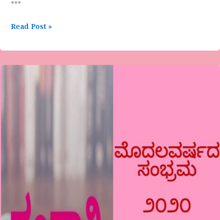
***
Read Post »