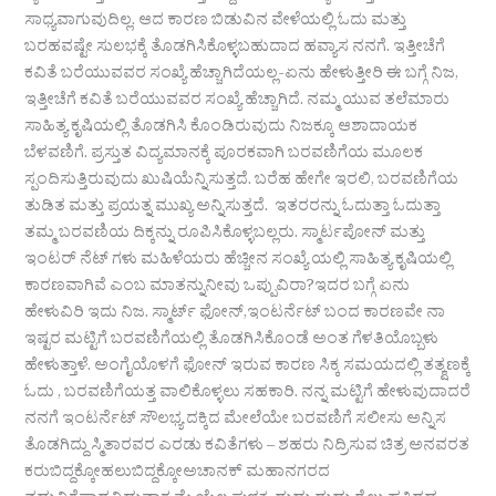
ಸಾಧ್ಯವಾಗುವುದಿಲ್ಲ. ಆದ ಕಾರಣ ಬಿಡುವಿನ ವೇಳೆಯಲ್ಲಿ ಓದು ಮತ್ತು
ಬರಹವಷ್ಟೇ ಸುಲಭಕ್ಕೆ ತೊಡಗಿಸಿಕೊಳ್ಳಬಹುದಾದ ಹವ್ಯಾಸ ನನಗೆ. ಇತ್ತೀಚೆಗೆ
ಕವಿತೆ ಬರೆಯುವವರ ಸಂಖ್ಯೆ ಹೆಚ್ಚಾಗಿದೆಯಲ್ಲ-ಏನು ಹೇಳುತ್ತೀರಿ ಈ ಬಗ್ಗೆ ನಿಜ,
ಇತ್ತೀಚೆಗೆ ಕವಿತೆ ಬರೆಯುವವರ ಸಂಖ್ಯೆ ಹೆಚ್ಚಾಗಿದೆ. ನಮ್ಮ ಯುವ ತಲೆಮಾರು
ಸಾಹಿತ್ಯ ಕೃಷಿಯಲ್ಲಿ ತೊಡಗಿಸಿ ಕೊಂಡಿರುವುದು ನಿಜಕ್ಕೂ ಆಶಾದಾಯಕ
ಬೆಳವಣಿಗೆ. ಪ್ರಸ್ತುತ ವಿದ್ಯಮಾನಕ್ಕೆ ಪೂರಕವಾಗಿ ಬರವಣಿಗೆಯ ಮೂಲಕ
ಸ್ಪಂದಿಸುತ್ತಿರುವುದು ಖುಷಿಯೆನ್ನಿಸುತ್ತದೆ. ಬರೆಹ ಹೇಗೇ ಇರಲಿ, ಬರವಣಿಗೆಯ
ತುಡಿತ ಮತ್ತು ಪ್ರಯತ್ನ ಮುಖ್ಯ ಅನ್ನಿಸುತ್ತದೆ. ಇತರರನ್ನು ಓದುತ್ತಾ ಓದುತ್ತಾ
ತಮ್ಮ ಬರವಣಿಯ ದಿಕ್ಕನ್ನು ರೂಪಿಸಿಕೊಳ್ಳಬಲ್ಲರು. ಸ್ಮಾರ್ಟಪೋನ್ ಮತ್ತು
ಇಂಟರ್ ನೆಟ್ ಗಳು ಮಹಿಳೆಯರು ಹೆಚ್ಚೀನ ಸಂಖ್ಯೆ ಯಲ್ಲಿ ಸಾಹಿತ್ಯ ಕೃಷಿಯಲ್ಲಿ
ಕಾರಣವಾಗಿವೆ ಎಂಬ ಮಾತನ್ನುನೀವು ಒಪ್ಪುವಿರಾ?ಇದರ ಬಗ್ಗೆ ಏನು
ಹೇಳುವಿರಿ ಇದು ನಿಜ. ಸ್ಮಾರ್ಟ್ ಫೋನ್,ಇಂಟರ್ನೆಟ್ ಬಂದ ಕಾರಣವೇ ನಾ
ಇಷ್ಟರ ಮಟ್ಟಿಗೆ ಬರವಣಿಗೆಯಲ್ಲಿ ತೊಡಗಿಸಿಕೊಂಡೆ ಅಂತ ಗೆಳತಿಯೊಬ್ಬಳು
ಹೇಳುತ್ತಾಳೆ. ಅಂಗೈಯೊಳಗೆ ಫೋನ್ ಇರುವ ಕಾರಣ ಸಿಕ್ಕ ಸಮಯದಲ್ಲಿ ತತ್ಕ್ಷಣಕ್ಕೆ
ಓದು , ಬರವಣಿಗೆಯತ್ತ ವಾಲಿಕೊಳ್ಳಲು ಸಹಕಾರಿ. ನನ್ನ ಮಟ್ಟಿಗೆ ಹೇಳುವುದಾದರೆ
ನನಗೆ ಇಂಟರ್ನೆಟ್ ಸೌಲಭ್ಯ ದಕ್ಕಿದ ಮೇಲೆಯೇ ಬರವಣಿಗೆ ಸಲೀಸು ಅನ್ನಿಸ
ತೊಡಗಿದ್ದು ಸ್ಮಿತಾರವರ ಎರಡು ಕವಿತೆಗಳು – ಶಹರು ನಿದ್ರಿಸುವ ಚಿತ್ರ ಅನವರತ
ಕರುಬಿದ್ದಕ್ಕೋಹಲುಬಿದ್ದಕ್ಕೋಅಚಾನಕ್ ಮಹಾನಗರದ