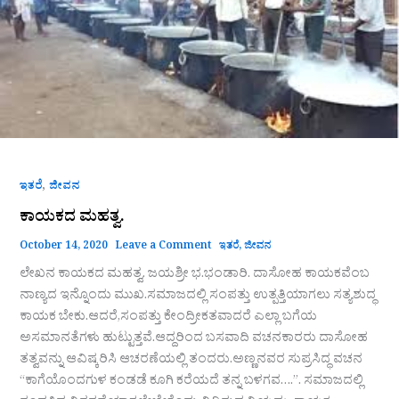
,
ಇತರೆ
ಜೀವನ
ಕಾಯಕದ ಮಹತ್ವ.
October 14, 2020
Leave a Comment
ಇತರೆ
,
ಜೀವನ
ಲೇಖನ ಕಾಯಕದ ಮಹತ್ವ. ಜಯಶ್ರೀ ಭ.ಭಂಡಾರಿ. ದಾಸೋಹ ಕಾಯಕವೆಂಬ
ನಾಣ್ಯದ ಇನ್ನೊಂದು ಮುಖ.ಸಮಾಜದಲ್ಲಿ ಸಂಪತ್ತು ಉತ್ಪತ್ತಿಯಾಗಲು ಸತ್ಯಶುದ್ಧ
ಕಾಯಕ ಬೇಕು.ಆದರೆ,ಸಂಪತ್ತು ಕೇಂದ್ರೀಕತವಾದರೆ ಎಲ್ಲಾ ಬಗೆಯ
ಅಸಮಾನತೆಗಳು ಹುಟ್ಟುತ್ತವೆ.ಆದ್ದರಿಂದ ಬಸವಾದಿ ವಚನಕಾರರು ದಾಸೋಹ
ತತ್ವವನ್ನು ಆವಿಷ್ಕರಿಸಿ ಆಚರಣೆಯಲ್ಲಿ ತಂದರು.ಅಣ್ಣನವರ ಸುಪ್ರಸಿದ್ಧ ವಚನ
“ಕಾಗೆಯೊಂದಗುಳ ಕಂಡಡೆ ಕೂಗಿ ಕರೆಯದೆ ತನ್ನ ಬಳಗವ….”. ಸಮಾಜದಲ್ಲಿ