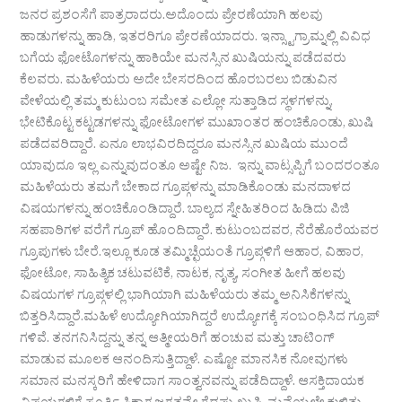
ಜನರ ಪ್ರಶಂಸೆಗೆ ಪಾತ್ರರಾದರು.ಅದೊಂದು ಪ್ರೇರಣೆಯಾಗಿ ಹಲವು
ಹಾಡುಗಳನ್ನು ಹಾಡಿ, ಇತರರಿಗೂ ಪ್ರೇರಣೆಯಾದರು. ಇನ್ಸ್ಟಾಗ್ರಾಮ್ನಲ್ಲಿ ವಿವಿಧ
ಬಗೆಯ ಫೋಟೊಗಳನ್ನು ಹಾಕಿಯೇ ಮನಸ್ಸಿನ ಖುಷಿಯನ್ನು ಪಡೆದವರು
ಕೆಲವರು. ಮಹಿಳೆಯರು ಅದೇ ಬೇಸರದಿಂದ ಹೊರಬರಲು ಬಿಡುವಿನ
ವೇಳೆಯಲ್ಲಿ ತಮ್ಮ ಕುಟುಂಬ ಸಮೇತ ಎಲ್ಲೋ ಸುತ್ತಾಡಿದ ಸ್ಥಳಗಳನ್ನು,
ಭೇಟಿಕೊಟ್ಟ ಕಟ್ಟಡಗಳನ್ನು ಫೋಟೋಗಳ ಮುಖಾಂತರ ಹಂಚಿಕೊಂಡು, ಖುಷಿ
ಪಡೆದವರಿದ್ದಾರೆ. ಏನೂ ಲಾಭವಿರದಿದ್ದರೂ ಮನಸ್ಸಿನ ಖುಷಿಯ ಮುಂದೆ
ಯಾವುದೂ ಇಲ್ಲ ಎನ್ನುವುದಂತೂ ಅಷ್ಟೇ ನಿಜ. ಇನ್ನು ವಾಟ್ಸಪ್ಪಿಗೆ ಬಂದರಂತೂ
ಮಹಿಳೆಯರು ತಮಗೆ ಬೇಕಾದ ಗ್ರೂಪ್ಗಳನ್ನು ಮಾಡಿಕೊಂಡು ಮನದಾಳದ
ವಿಷಯಗಳನ್ನು ಹಂಚಿಕೊಂಡಿದ್ದಾರೆ. ಬಾಲ್ಯದ ಸ್ನೇಹಿತರಿಂದ ಹಿಡಿದು ಪಿಜಿ
ಸಹಪಾಠಿಗಳ ವರೆಗೆ ಗ್ರೂಪ್ ಹೊಂದಿದ್ದಾರೆ. ಕುಟುಂಬದವರ, ನೆರೆಹೊರೆಯವರ
ಗ್ರೂಪುಗಳು ಬೇರೆ.ಇಲ್ಲೂ ಕೂಡ ತಮ್ಮಿಚ್ಛೆಯಂತೆ ಗ್ರೂಪ್ಗಳಿಗೆ ಆಹಾರ, ವಿಹಾರ,
ಫೋಟೋ, ಸಾಹಿತ್ಯಿಕ ಚಟುವಟಿಕೆ, ನಾಟಕ, ನೃತ್ಯ, ಸಂಗೀತ ಹೀಗೆ ಹಲವು
ವಿಷಯಗಳ ಗ್ರೂಪ್ಗಳಲ್ಲಿ ಭಾಗಿಯಾಗಿ ಮಹಿಳೆಯರು ತಮ್ಮ ಅನಿಸಿಕೆಗಳನ್ನು
ಬಿತ್ತರಿಸಿದ್ದಾರೆ.ಮಹಿಳೆ ಉದ್ಯೋಗಿಯಾಗಿದ್ದರೆ ಉದ್ಯೋಗಕ್ಕೆ ಸಂಬಂಧಿಸಿದ ಗ್ರೂಪ್
ಗಳಿವೆ. ತನಗನಿಸಿದ್ದನ್ನು ತನ್ನ ಆತ್ಮೀಯರಿಗೆ ಹಂಚುವ ಮತ್ತು ಚಾಟಿಂಗ್
ಮಾಡುವ ಮೂಲಕ ಆನಂದಿಸುತ್ತಿದ್ದಾಳೆ. ಎಷ್ಟೋ ಮಾನಸಿಕ ನೋವುಗಳು
ಸಮಾನ ಮನಸ್ಕರಿಗೆ ಹೇಳಿದಾಗ ಸಾಂತ್ವನವನ್ನು ಪಡೆದಿದ್ದಾಳೆ. ಆಸಕ್ತಿದಾಯಕ