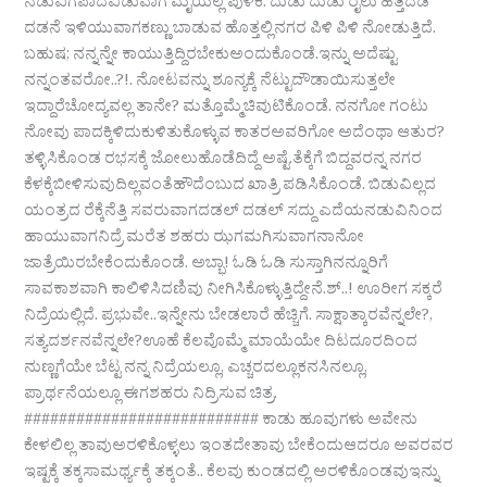
ನಡುವಿಗೆಪಾದವಿಡುವಾಗ ಮೈಯೆಲ್ಲ ಪುಳಕ. ದುಡು ದುಡು ರೈಲು ಹತ್ತಿದಡ
ದಡನೆ ಇಳಿಯುವಾಗಕಣ್ಣು ಬಾಡುವ ಹೊತ್ತಲ್ಲಿನಗರ ಪಿಳಿ ಪಿಳಿ ನೋಡುತ್ತಿದೆ.
ಬಹುಷ; ನನ್ನನ್ನೇ ಕಾಯುತ್ತಿದ್ದಿರಬೇಕುಅಂದುಕೊಂಡೆ.ಇನ್ನು ಅದೆಷ್ಟು
ನನ್ನಂತವರೋ..?!. ನೋಟವನ್ನು ಶೂನ್ಯಕ್ಕೆ ನೆಟ್ಟುದೌಡಾಯಿಸುತ್ತಲೇ
ಇದ್ದಾರೆಚೋದ್ಯವಲ್ಲ ತಾನೇ? ಮತ್ತೊಮ್ಮೆಚಿವುಟಿಕೊಂಡೆ. ನನಗೋ ಗಂಟು
ನೋವು ಪಾದಕ್ಕಿಳಿದುಕುಳಿತುಕೊಳ್ಳುವ ಕಾತರಅವರಿಗೋ ಅದೆಂಥಾ ಆತುರ?
ತಳ್ಳಿಸಿಕೊಂಡ ರಭಸಕ್ಕೆ ಜೋಲುಹೊಡೆದಿದ್ದೆ ಅಷ್ಟೆ.ತೆಕ್ಕೆಗೆ ಬಿದ್ದವರನ್ನ ನಗರ
ಕೆಳಕ್ಕೆಬೀಳಿಸುವುದಿಲ್ಲವಂತೆಹೌದೆಂಬುದ ಖಾತ್ರಿ ಪಡಿಸಿಕೊಂಡೆ. ಬಿಡುವಿಲ್ಲದ
ಯಂತ್ರದ ರೆಕ್ಕೆನೆತ್ತಿ ಸವರುವಾಗದಡಲ್ ದಡಲ್ ಸದ್ದು ಎದೆಯನಡುವಿನಿಂದ
ಹಾಯುವಾಗನಿದ್ರೆ ಮರೆತ ಶಹರು ಝಗಮಗಿಸುವಾಗನಾನೋ
ಜಾತ್ರೆಯಿರಬೇಕೆಂದುಕೊಂಡೆ. ಅಬ್ಭಾ! ಓಡಿ ಓಡಿ ಸುಸ್ತಾಗಿನನ್ನೂರಿಗೆ
ಸಾವಕಾಶವಾಗಿ ಕಾಲಿಳಿಸಿದಣಿವು ನೀಗಿಸಿಕೊಳ್ಳುತ್ತಿದ್ದೇನೆ.ಶ್..! ಊರೀಗ ಸಕ್ಕರೆ
ನಿದ್ರೆಯಲ್ಲಿದೆ. ಪ್ರಭುವೇ..ಇನ್ನೇನು ಬೇಡಲಾರೆ ಹೆಚ್ಚಿಗೆ. ಸಾಕ್ಷಾತ್ಕಾರವೆನ್ನಲೇ?,
ಸತ್ಯದರ್ಶನವೆನ್ನಲೇ?ಊಹೆ ಕೆಲವೊಮ್ಮೆ ಮಾಯೆಯೇ ದಿಟದೂರದಿಂದ
ನುಣ್ಣಗೆಯೇ ಬೆಟ್ಟ ನನ್ನ ನಿದ್ರೆಯಲ್ಲೂ, ಎಚ್ಚರದಲ್ಲೂಕನಸಿನಲ್ಲೂ,
ಪ್ರಾರ್ಥನೆಯಲ್ಲೂ ಈಗಶಹರು ನಿದ್ರಿಸುವ ಚಿತ್ರ.
########################### ಕಾಡು ಹೂವುಗಳು ಅವೇನು
ಕೇಳಲಿಲ್ಲ ತಾವುಅರಳಿಕೊಳ್ಳಲು ಇಂತದೇತಾವು ಬೇಕೆಂದುಆದರೂ ಅವರವರ
ಇಷ್ಟಕ್ಕೆ ತಕ್ಕಸಾಮರ್ಥ್ಯಕ್ಕೆ ತಕ್ಕಂತೆ.. ಕೆಲವು ಕುಂಡದಲ್ಲಿ ಅರಳಿಕೊಂಡವುಇನ್ನು