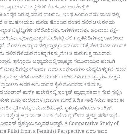
ಡಿದ ಚಳುವಳಿಯ ಕುರಿತಾದ ಕಾದಂಬರಿ ಇದು. ಮನುಸ್ಮೃತಿಯಲ್ಲಿ ಶೂದ್ರರು
ಅನ್ಯಾಯಗಳ ವಿರುದ್ಧ ಕೆರಳಿ ಕೆಂಡವಾದ ಅಂಬೇಡ್ಕರ್
ೋಷಿಸಿದ್ದರ ವಿರುದ್ಧ ಸಮರ ಸಾರಿದರು. ಇಂಥ ಹಿಂದೂ ಸಮುದಾಯದಲ್ಲಿ
ು. ಆದರೆ ಆ ಮಹನೀಯರು ಮರಣ ಹೊಂದಿದ ನಂತರ ದಲಿತ ಚಳುವಳಿಯ
ಯಂತ ಬಿಕ್ಕಟ್ಟುಗಳು ತಲೆದೊರಿದವು. ಜಗಳಗಳಾದವು. ಹಲವಾರು ಪಕ್ಷ-
ವು. ಪ್ರಜಾಪ್ರಭುತ್ವದ ಹೆಸರಿನಲ್ಲಿ ದಲಿತ ಪ್ರತಿನಿಧಿಗಳನ್ನು ರಾಜಕೀಯ
ತ್ತದೆ. ಮೊದಲ ಅಧ್ಯಾಯದಲ್ಲಿ ಬ್ರಾಹ್ಮಣ ಸಮುದಾಯಕ್ಕೆ ಸೇರಿದ ಬಡ ಯುವಕ
ಅವನು ದಲಿತ ಗೆಳೆಯರ ಸಂಕಷ್ಟಗಳನ್ನು ನೋಡಿ ಮರುಗುತ್ತ ಸಾವಿರಾರು
ುತ್ತಾನೆ. ಇನ್ನೊಂದು ಅಧ್ಯಾಯದಲ್ಲಿ ಬ್ರಾಹ್ಮಣ ಸಮುದಾಯದ ಹುಡುಗಿ
ಮತ್ತು ರಿಪಬ್ಲಿಕನ್ ಪಾರ್ಟಿ ಎಂಬ ಸಂಘಟನೆಗಳು ಹುಟ್ಟಿಕೊಳ್ಳುತ್ತವೆ. ಆದರೆ
ತ್ಯ ಮತ್ತು ದಲಿತ ರಾಜಕೀಯಗಳು ಈ ಚಳುವಳಿಯ ಉತ್ಪನ್ನಗಳಾಗುತ್ತವೆ.
ಗಿದೆ. ಪ್ರಮೀಳಾ ಅವರ ಅನುವಾದದ ಶೈಲಿ ಸುಂದರವಾಗಿದೆ ಮತ್ತು
ರ್ ಕಾರ್ಸ್ ಕಾಲೇಜಿನಲ್ಲಿ ಇಂಗ್ಲಿಷ್ ಪ್ರಾಧ್ಯಾಪಕರಾಗಿ ಸೇವೆ ಸಲ್ಲಿಸಿ
ಷ್, ಹಿಂದಿ, ತುಳು ಮತ್ತು ಮಲೆಯಾಳ ಭಾಷೆಗಳ ಮೇಲೆ ಹಿಡಿತ ಸಾಧಿಸಿರುವ ಇವರು ಈ
ಾರಿಕ ಕೃತಿಗಳನ್ನು ಅನುವಾದಿಸಿದ್ದಾರೆ. ಸ್ವತಂತ್ರವಾಗಿಯೂ ಇಂಗ್ಲಿಷ್,
ಂದ ಶ್ರೇಷ್ಠ ಅನುವಾದಕಿ ಎಂಬ ನೆಲೆಯಲ್ಲಿ ಗೌರವ ಪ್ರಶಸ್ತಿ ಪಡೆದಿದ್ದಾರೆ.
ಮೋದರನ್ ಪ್ರಶಸ್ತಿಯನ್ನೂ ಪಡೆದಿದ್ದಾರೆ. A Comparative Study of
ra Pillai from a Feminist Perspective ಎಂಬ ಇವರ