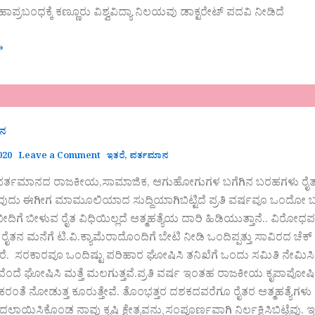
ಾಪ್ರಬಂಧಕ್ಕೆ ಕಣ್ಣೂರು ವಿಶ್ವವಿದ್ಯಾ ನಿಲಯವು ಡಾಕ್ಟರೇಟ್ ಪದವಿ ನೀಡಿದೆ
»
ಾನ
020
Leave a Comment
ಇತರೆ
,
ವರ್ತಮಾನ
ಣು ವರ್ತಮಾನದ ರಾಜಕೀಯ,ಸಾಮಾಜಿಕ, ಆಗುಹೋಗುಗಳ ಬಗೆಗಿನ ಬರಹಗಳು ರೈತರ
್ನುವುದು ಈಗೀಗ ಮಾಮೂಲಿಯಾದ ಸುದ್ದಿಯಾಗಿಬಿಟ್ಟಿದೆ ಪ್ರತಿ ವರ್ಷವೂ ಒಂದೋ ಬರ
 ಬೀದಿಗೆ ಬೀಳುವ ರೈತ ವಿಧಿಯಿಲ್ಲದೆ ಆತ್ಮಹತ್ಯೆಯ ದಾರಿ ಹಿಡಿಯುತ್ತಾನೆ.. ವಿರೋಧಪ
ೈತನ ಮನೆಗೆ ಟಿ.ವಿ.ಕ್ಯಾಮೆರಾದೊಂದಿಗೆ ಬೇಟಿ ನೀಡಿ ಒಂದಿಪ್ಪತ್ತು ಸಾವಿರದ ಚೆ
ತಾರೆ. ಸರಕಾರವೂ ಒಂದಿಷ್ಟು ಪರಿಹಾರ ಘೋಷಿಸಿ ತನಿಖೆಗೆ ಒಂದು ಸಮಿತಿ ನೇಮ
ವೆಂದೆ ಘೋಷಿಸಿ ಮತ್ತೆ ಮಲಗುತ್ತವೆ.ಪ್ರತಿ ವರ್ಷ ಇಂತಹ ರಾಜಕೀಯ ಕೃಪಾಪ
ಷಕರಂತೆ ನೋಡುತ್ತ ಕೂರುತ್ತೇವೆ. ತೊಂಭತ್ತರ ದಶಕದವರೆಗೂ ರೈತರ ಆತ್ಮಹತ್ಯೆಗ
ಲಾಯಿಸಿಕೊಂಡ ನಾವು ಕೃಷಿ ಕ್ಷೇತ್ರವನ್ನು ಸಂಪೂರ್ಣವಾಗಿ ನಿರ್ಲಕ್ಷಿಸಿಬಿಟ್ಟ