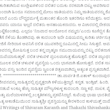
ರೂ. ೧೬೫ಪುಟಗಳು : ೧೯೨ ಭಾರತದಾದ್ಯಂತ ಅಂಬೇಡ್ಕರ್ ದಲಿತರ ಪರವಾಗಿ ಮಾ
 ಕುರಿತಾಗಿರುವ ಉಲ್ಲೇಖಗಳಿಂದ ದಲಿತರ ಬದುಕು ನರಕವಾಗಿ ಬಿಟ್ಟು ಅವರಿಗಾದ 
ೆಯಿಂದಾಗಿ ಹಿಂದೂ ಸಮಾಜದಲ್ಲಿ ಮೇಲು ಜಾತಿಯವರು ನಿಮ್ನ ಜಾತಿಯವರನ್ನು ಶ
ಲಾರೆ ಎಂದು ಬೌದ್ಧಧರ್ಮಕ್ಕೆ ಮತಾಂತರ ಹೊಂದಿ ಇತರರಿಗೂ ಕರೆಯಿತ್ತರ
ಸುವವರು ಯಾರೂ ಇಲ್ಲದೆ ದಲಿತರು ಅಸಹಾಯಕರಾದರು. ಆ ವಿಚಾರದಲ್ಲಿ ದೇಶದಾದ್
್ಟಿಕೊಂಡವು. ಎಲ್ಲರೂ ‘ನಿಜವಾದ ಆಂದೋಲನ ನಮ್ಮದು’ಎಂದು ಕೂಗೆಬ್ಬಿಸ ತೊಡಗಿದ
ಮೆಡೆಗೆ ಸೆಳೆಯ ತೊಡಗಿದವು. ಈ ಕಾದಂಬರಿ ಇದೇ ವಿಷಯವನ್ನು ಕುರಿತು ಚರ್ಚಿಸು
ೇಜಿಗೆ ಸೇರಿದಾಗ ಅವನಿಗೆ ದಲಿತ ಯುವಕರಿದ್ದ ರೂಮಿನಲ್ಲಿ ಸೀಟು ಸಿಗುತ್ತದೆ. 
ವರನ್ನು ಶೋಷಿಸುತ್ತ ಬಂದ ತನ್ನ ಬ್ರಾಹ್ಮಣ ಸಮುದಾಯವನ್ನು ಬಿಟ್ಟು ದಲಿತನಾಗ
ುವೆಯಾಗುತ್ತಾಳೆ. ದಲಿತ ಚಳುವಳಿ ಪ್ರಬಲವಾಗುತ್ತ ಹೊಗುತ್ತದೆ. ದಲಿತ ಪ್ಯಾಂಥರ್ 
ಲಕ ದಲಿತ ಚಳುವಳಿ ವ್ಯವಸ್ಥೆಯ ಒಂದು ಭಾಗವಾಗಿ ಹೋಗುತ್ತದೆ. ದಲಿತ ಸಾಹಿ
ಯ ವಸ್ತು ಇಂದಿನ ವ್ಯವಸ್ಥೆಯ ಜ್ವಲಂತ ಚಿತ್ರಣವಾಗಿದ್ದು ಅತ್ಯಂತ ಪ್ರಸ್ತುತವಾ
. *************************** ಡಾ.ಪಾರ್ವತಿ ಜಿ.ಐತಾಳ್ ಕುಂದಾಪುರದ ಭಂಡಾ
 ಜೀವನವನ್ನು ಸಾಹಿತ್ಯದಲ್ಲಿ ಪ್ರವೃತ್ತರಾಗಿ ಕಳೆಯುತ್ತಿದ್ದಾರೆ. ಕನ್ನಡ, ಇಂಗ್ಲಿ
ಡುವೆ ೪೦ಕ್ಕೂ ಹೆಚ್ಚು ಸಾಹಿತ್ಯಕ ಮೌಲ್ಯಗಳುಳ್ಳ ಕಾದಂಬರಿ, ಸಣ್ಣ ಕಥೆ, ನಾಟಕ, ವೈಚ
್ತು ಮಲೆಯಾಳಗಳಲ್ಲಿ ೨೭ಕೃತಿಗಳನ್ನು ಪ್ರಕಟಿಸಿದ್ದಾರೆ. ಕುವೆಂಪು ಭಾಷಾ ಭಾರತಿಯಿ
ತ್ಯ ಅಕಾಡೆಮಿಯಿಂದ ಸಾಹಿತ್ಯಶ್ರೀ ಪ್ರಶಸ್ತಿಯನ್ನೂ ಕೇರಳದಿಂದ ಕಾಳಿಯತ್ತ್ ದಾ
al Writings of Shivaram Karanth and Thakazhi Shivashanka