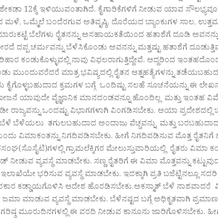
ಕಡಾ 12ಕ್ಕೆ ಇಳಿಯುವಂತಾಗಿದೆ. ಕೈಗಾರಿಕೆಗಳಿಗೆ ನೀಡುವ ಯಾವ ಸೌಲಭ್ಯವೂ ಕೃಷಿ
ಮಳೆ, ಒಮ್ಮೆಲೆ ಬಂದೆರಗುವ ಅತಿವೃಷ್ಠಿ, ದೊರೆಯದ ಬ್ಯಾಂಕುಗಳ ಸಾಲ, ಉತ್ತ
ುಕಟ್ಟೆ ಬೆಲೆಗಳು ರೈತನನ್ನು ಅಸಹಾಯಕತೆಯಿಂದ ಹತಾಶೆಗೆ ದೂಡಿ ಅವನನ್ನು ಆತ್ಮ
ತೋರದೆ ದಪ್ಪ ಚರ್ಮವನ್ನು ಬೆಳೆಸಿಕೊಂಡು ಅವನನ್ನು ಮತ್ತಷ್ಟು ಹತಾಶೆಗೆ ದೂಡುತ
ಿಹಾರ ಕಂಡುಕೊಳ್ಳುವಲ್ಲಿ ನಾವು ವಿಫಲರಾಗುತ್ತಿದ್ದೇವೆ. ಆದ್ದರಿಂದ ಇಂತಹದೊ
 ಮುಂದುವರೆದರೆ ಮಾತ್ರ ಭವಿಷ್ಯದಲ್ಲಿ ರೈತನ ಆತ್ನಹತ್ಯೆಗಳನ್ನು ತಡೆಯಬಹುದು ಜ
ಕೈಗೊಳ್ಳಬಹುದಾದ ಕ್ರಮಗಳ ಬಗ್ಗೆ ಒಂದಿಷ್ಟು ಸಲಹೆ ಸೂಚನೆಯನ್ನು ಈ ಲೇಖ
ೋಜನೆ ಯಾವುದೇ ವೈಜ್ಞಾನಿಕ ಮಾನದಂಡವನ್ನೂ ಹೊಂದಿಲ್ಲ ಮತ್ತು ಇಂತಹ ವಿಮೆಯ
ಡೀ ರಾಜ್ಯವನ್ನು ಒಂದಷ್ಟು ವಿಭಾಗಗಳಾಗಿ ವಿಂಗಡಿಸಬೇಕು. ಆಯಾ ಪ್ರದೇಶದಲ್ಲಿ
ಆ ಬೆಳೆ ಬೆಳೆಯಲು ತಗುಲಬಹುದಾದ ಅಂದಾಜು ವೆಚ್ಚವನ್ನು ಮತ್ತು ಬರಬಹುದ
ು ಎಂದು ವಿಮಾಕಂತನ್ನು ನಿಗದಿಪಡಿಸಬೇಕು. ಹೀಗೆ ನಿಗದಿಪಡಿಸುವ ಮೊತ್ತ ರೈತ
ಂಘ(ಸೊಸೈಟಿ)ಗಳಲ್ಲಿ ಗ್ರಾಮಲೆಕ್ಕಿಗರ ಮೇಲುಸ್ತುವಾರಿಯಲ್ಲಿ ರೈತರು ವಿಮಾ
ಡ್ ನೀಡುವ ವ್ಯವಸ್ಥೆ ಮಾಡಬೇಕು. ಸಣ್ಣ ರೈತರಿಗೆ ಈ ವಿಮಾ ಮೊತ್ತವನ್ನು ಕಟ್ಟು
ಇಲಾಖೆಯೇ ಭರಿಸುವ ವ್ಯವಸ್ಥೆ ಮಾಡಬೇಕು. ಇದಕ್ಕಾಗಿ ಪ್ರತಿ ಬಜೆಟ್ಟಿನಲ್ಲೂ 
ರಕಾರ ಕಡ್ಡಾಯಗೊಳಿಸಿ ಆದೇಶ ಹೊರಡಿಸಬೇಕು.ಅಕಸ್ಮಾತ್ ಬೆಳೆ ನಾಶವಾದರೆ 
ಗೆ ಜಮಾ ಮಾಡುವ ವ್ಯವಸ್ಥೆ ಮಾಡಬೇಕು. ಬೆಳೆನಷ್ಟದ ಬಗ್ಗೆ ಅಧಿಕೃತವಾಗಿ ಪ್ರಮಾಣ
ಗರಿಷ್ಠ ಮೂರುದಿನಗಳಲ್ಲಿ ಈ ವರದಿ ನೀಡುವ ಕಾನೂನು ಜಾರಿಗೊಳಿಸಬೇಕು. ಹ