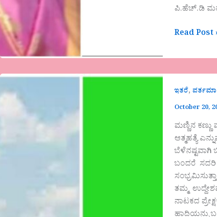
ಪಿ.ಹೆಚ್.ಡಿ ಮಹ
Read Post 
,
ಇತರೆ
ವರ್ತಮ
October 20, 2
ಮಣ್ಣಿನ ಕಣ್
ಆತ್ಮಹತ್ಯೆ ಎನ
ಬೆಳೆನಷ್ಟವಾಗಿ
ಬಂದರೆ ಸದರಿ ರ
ಸಂಭ್ರಮಿಸುತ್
ತಮ್ಮ ಉದ್ದೇಶ
ನಾಟಕದ ಪ್ರೇಕ್
ಹಾದಿಯನ್ನು ಬದ