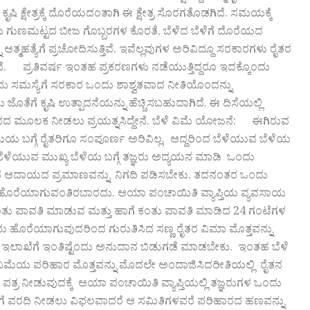
 ಕ್ಷೇತ್ರಕ್ಕೆ ದೊರೆಯದಂತಾಗಿ ಈ ಕ್ಷೇತ್ರ ಸೊರಗತೊಡಗಿದೆ. ಸಮಯಕ್ಕೆ
ಮ ಗುಣಮಟ್ಟದ ಬೀಜ ಗೊಬ್ಬರಗಳ ಕೊರತೆ, ಬೆಳೆದ ಬೆಳೆಗೆ ದೊರೆಯದ
ಹತ್ಯೆಗೆ ಪ್ರಚೋದಿಸುತ್ತಿವೆ. ಇವೆಲ್ಲವುಗಳ ಅರಿವಿದ್ದೂ ಸರಕಾರಗಳು ರೈತರ
್ತಿವೆ. ಪ್ರತಿವರ್ಷ ಇಂತಹ ಪ್ರಕರಣಗಳು ನಡೆಯುತ್ತಿದ್ದರೂ ಇದಕ್ಕೊಂದು
ಂದು ಸಮಸ್ಯೆಗೆ ಸರಕಾರ ಒಂದು ಶಾಶ್ವತವಾದ ನೀತಿಯೊಂದನ್ನು
ೊತೆಗೆ ಕೃಷಿ ಉತ್ಪಾದನೆಯನ್ನು ಹೆಚ್ಚಿಸಬಹುದಾಗಿದೆ. ಈ ದಿಸೆಯಲ್ಲಿ
ನದ ಮೂಲಕ ನೀಡಲು ಪ್ರಯತ್ನಸಿದ್ದೇನೆ. ಬೆಳೆ ವಿಮೆ ಯೋಜನೆ: ಈಗಿರುವ
 ಬಗ್ಗೆ ರೈತರಿಗೂ ಸಂಪೂರ್ಣ ಅರಿವಿಲ್ಲ. ಆದ್ದರಿಂದ ಬೆಳೆಯುವ ಬೆಳೆಯ
 ಬೆಳೆಯುವ ಮುಖ್ಯ ಬೆಳೆಯ ಬಗ್ಗೆ ತಜ್ಞರು ಅದ್ಯಯನ ಮಾಡಿ ಒಂದು
ಾದ ಆದಾಯದ ಪ್ರಮಾಣವನ್ನು ನಿಗದಿ ಪಡಿಸಬೇಕು. ತದನಂತರ ಒಂದು
ನಿಗೆ ಹೊರೆಯಾಗುವಂತಿರಬಾರದು. ಆಯಾ ಪಂಚಾಯಿತಿ ವ್ಯಾಪ್ತಿಯ ವ್ಯವಸಾಯ
 ಕಂತು ಪಾವತಿ ಮಾಡುವ ಮತ್ತು ಹಾಗೆ ಕಂತು ಪಾವತಿ ಮಾಡಿದ 24 ಗಂಟೆಗಳ
ವುದು ಹೊರೆಯಾಗುವುದರಿಂದ ಗುರುತಿಸಿದ ಸಣ್ಣ ರೈತರ ವಿಮಾ ಮೊತ್ತವನ್ನು
ಸದರಿ ಇಲಾಖೆಗೆ ಇಂತಿಷ್ಟೆಂದು ಅನುದಾನ ಬಿಡುಗಡೆ ಮಾಡಬೇಕು. ಇಂತಹ ಬೆಳೆ
ವಿಮೆಯ ಪರಿಹಾರ ಮೊತ್ತವನ್ನು ಮೊದಲೇ ಅಂದಾಜಿಸಿದರೀತಿಯಲ್ಲಿ ರೈತನ
 ಪತ್ರ ನೀಡುವುದಕ್ಕೆ ಆಯಾ ಪಂಚಾಯಿತಿ ವ್ಯಾಪ್ತಿಯಲ್ಲಿ ತಜ್ಞರುಗಳ ಒಂದು
ೀಗೆ ವರದಿ ನೀಡಲು ವಿಫಲವಾದರೆ ಆ ಸಮಿತಿಗಳವರೆ ಪರಿಹಾರದ ಹಣವನ್ನು