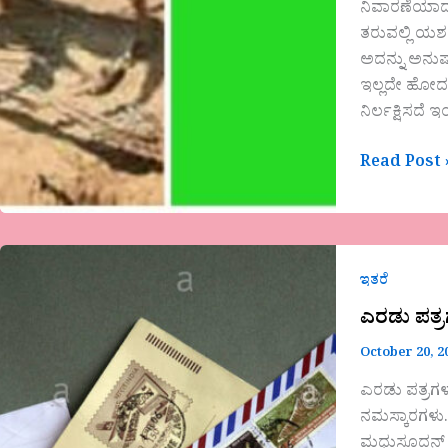
ನಿವಾರಣೆಯಾದಂ
ತರುವಲ್ಲಿ ಯಶ
ಅದನ್ನು ಅನುಷ
ಇಲ್ಲದೇ ಹೋದರೆ
ನಿರ್ಲಕ್ಷಿಸದ
Read Post 
ಎರಡು
ಪತ್ರಗಳು
ಇತರೆ
ಎರಡು ಪತ್
October 20, 2
ಎರಡು ಪತ್ರಗ
ನಮಸ್ಕಾರಗಳು..
ಮಧುಸೂದನ್ ಸರ್ 