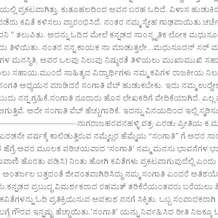
ಯಲ್ಲಿ ಪ್ರಕಟವಾಗಿತ್ತು. ಕುತೂಹಲದಿಂದ ಅವನ ಬರಹ ಓದಿದೆ. ವಿಳಾಸ ಹುಡ
ೆದು ಕವಿತೆ ಕಳಿಸಲು ಪ್ರಾರಂಭಿಸಿದೆ. ನಂತರ ನಮ್ಮ ಸ್ನೇಹ ಗಾಢವಾಯಿತು.‌ಚರ್
ನಿ ” ತಲುಪಿತು. ಅದನ್ನು ಓದಿದ ಮೇಲೆ ಕನ್ನಡದ ಸಾಂಸ್ಕೃತಿಕ ಲೋಕ ಮಧುಸೂದನ
ರುವುದು ತಿಳಿಯಿತು.‌ ನಂತರ ನನ್ನ ಕಾಯಕ ನಾ ಮಾಡುತ್ತಲೇ…ಮಧುಸೂದನ್ ಸರ್
ಿಗಳ ಮನಸ್ಥಿತಿ, ಅವರ ಒಲವು ನಿಲುವು ನಿಷ್ಠುರತೆ ತಿಳಿಯಲು ಮುಖಾಮುಖಿ ಸ
 ಸಹಾಯ.‌ಮುಂದೆ ಸಾಹಿತ್ಯದ ವಿದ್ಯಾರ್ಥಿಗಳು ನಮ್ಮ ಕವಿಗಳ ರಾಜಕೀಯ ನಿಲು
ಸಂಗತಿ ಅಧ್ಯಯನ ಮಾಡಿದರೆ ಸಂಗಾತಿ ವೆಬ್ ಹುಡುಕಬೇಕು. ಇದು ನಮ್ಮ ಉದ್ದೇ
ದು ನನ್ನ ಗ್ರಹಿಕೆ.‌ಸಂಗಾತಿ ನೂರಾರು ಹೊಸ ಲೇಖಕರಿಗೆ ವೇದಿಕೆಯಾಗಿದೆ. ಎಲ್ಲ 
ಆಗುತ್ತಿವೆ. ಅದೇ ಸಂಗಾತಿ ವೆಬ್ ಹೆಚ್ಚುಗಾರಿಕೆ. ಇದನ್ನು ವಿನಯದಿಂದ ಇಲ್ಲಿ ಸ್ಮರ
——————-ನಾಗರಾಜಹರಪನಹಳ್ಳಿ ಪತ್ರ-ಎರಡು ಪ್ರೀತಿಯ ಕ.ಮ.ಮಧುಸ
 ಎರಡನೇ ವರ್ಷಕ್ಕೆ ಕಾಲಿಡುತ್ತಿರುವ ನಮ್ಮೆಲ್ಲರ ಹೆಮ್ಮೆಯ “ಸಂಗಾತಿ” ಗೆ ಅ
ೆಗ್ರೆ ಅವರ ಮೂಲಕ ಪರಿಚಯವಾದ ‘ಸಂಗಾತಿ’ ನಮ್ಮ ಮನಸು ಭಾವನೆಗಳ ಭಾಗವಾಗಿ ನ
ಜಾವಾಣಿ ಹೊರತು ಪಡಿಸಿ) ನಿಂತು ಹೋಗಿ ಕವಿತೆಗಳು ಪ್ರಕಟವಾಗುವುದೆಲ್ಲಿ ಎಂದ
ಯದ ಅಂತರ್ಜಲ ಬತ್ತದಂತೆ ಜೀವಂತವಾಗಿರಿಸಿದ್ದು ನಮ್ಮ ಸಂಗಾತಿ ಎಂದರೆ ಅತ
ನ್ನಡದ ಪ್ರಬುದ್ಧ ವಿಮರ್ಶಕರಾದ ರಹಮತ್ ತರಿಕೆರೆಯಂತವರು ಬರೆಯಲು ತ
ವಿತೆಗಳನ್ನು ಓದಿ ಪ್ರತಿಕ್ರಿಯಿಸುವ ಅವಕಾಶ ನನಗೆ ಸಿಕ್ಕಿತು. ಒಬ್ಬ ಸಂಪಾದಕರಾಗಿ
ಮ ಬಗ್ಗೆ ಗೌರವ ಇನ್ನಷ್ಟು ಹೆಚ್ಚಾಯಿತು.’ಸಂಗಾತಿ’ ಯನ್ನು ನಿರ್ವಹಿಸಿದ ರೀತಿ ನಿಜ