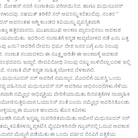
ುಕಿದೆ. ಮೋಹನ್ ನನಗೆ ಸಂಗಾತಿಯ ಪರಿಚಯಿಸಿದ. ಹಾಗೂ ಮಧುಸೂದನ್
ಚೆಗಳಾದವು. ರಹಮತ್ ತರಿಕೆರೆ ಸರ್ ಅವರನ್ನು ಕರೆತಂದೆವು. ನಂತರ ”
್ ಅವರಂತಹ ಆಗ್ನಿ ಕುಂಡದ ಕವಿಯನ್ನು ವ್ಯವಸ್ಥಿತವಾಗಿ
 ಮತ್ತೂ ಹತ್ತಿರವಾದರು. ಮುಖಾಮುಖಿ ಅಂಕಣ ಪ್ರಾರಂಭಿಸಲು ಅವಕಾಶ
ಹಾಯವಾಯಿತು. ಇದರಿಂದ ಸಂಗಾತಿಗೆ ಕನ್ನಡ ಕಾವ್ಯಲೋಕದ ನಡೆ ಏನು ಎತ್ತ
ವು ಏನು? ಅವರಿಗೆ ದೇವರು ಧರ್ಮ ದೇಶ ಜನರ ಬಗ್ಗೆ ಏನು ನಿಲುವು
ಶ. ಸಂಗಾತಿ ಸಂಪಾದಕರು ಈ ಸೂಕ್ಷ್ಮ ಅರಿತೇ ಈ ಅಂಕಣಕ್ಕೆ ಅವಕಾಶ
ಪಂಥದವರು ಇದ್ದಾರೆ. ಜೀವವಿರೋಧಿ ನಿಲುವು ಬಿಟ್ಟು ಉಳಿದೆಲ್ಲಾ ಬರಹ ಇಲ್ಲಿ
ಿಸುವೆ. ಸಂಗಾತಿ ವೆಬ್ ಕನ್ನಡ ಸಾಹಿತ್ಯ ಲೋಕದ ಬೆಳಕಾಗಲಿ.
ೂದನ್ ಸರ್ ಅವರಿಗೆ ನಮಸ್ಕಾರ..ಮೊದಲಿಗೆ ಯಶಸ್ವಿ ಒಂದು
ದರ ಸಾರಥ್ಯ ವಹಿಸಿರುವ ಮಧುಸೂದನ್ ಸರ್ ಅವರಿಗೂ ಅಭಿನಂದನೆಗಳು.ಗೆಳೆಯ
ಮ್ಮೆಲ್ಲರ ಅಭಿವ್ಯಕ್ತಿಯ ವೇದಿಕೆಯಾಯಿತು.ದಿನಪತ್ರಿಕೆಗಳ ಸಾಪ್ತಾಹಿಕ
ು ಯೋಚಿಸುತ್ತಿರುವಾಗ ಓಯಾಸಿಸ್ ನಂತೆ ಬಂದು ನಮ್ಮೆಲ್ಲರ ಆವರಿಸಿಕೊಂಡು
ಿಶಯೋಕ್ತಿಯಲ್ಲ.ಈ ಮೂಲಕ ಹಲವಾರು ಹೊಸ ಕವಿಗಳು
ೊಡಗಿ ನಮಗೆ ಇನ್ನಷ್ಟು ಸುಪರಿಚಿತವಾಯಿತು.ಆಮೇಲೆ ಮಧುಸೂದನ್ ಸರ್
 ತಮ್ಮ ಕವಿತೆಗಳನ್ನು ಪ್ರಕಟಿಸಿ ವೈಭವೀಕರಿಸದೇ ಗ್ರೂಪ್‌ನಲ್ಲಿ ಓದುವ ಅವಕಾಶ
ಕ್ಕೂ ಓದುಗರ ಮೆಚ್ಚುಗೆ ಪಡೆಯಿತು.ಈ ಒಂದು ವರ್ಷದ ನೆನಪಿಗೆ ಪತ್ರಿಕೆಯ