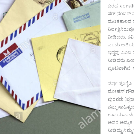
ಬರಹ ಸಂಗಾತಿ
ಸರ್ ನಂಬರ್ ಪಡ
ದುರಿತಕಾಲದ ದ
ನಿರ್ಲಕ್ಷಿಸಿ
ನೀಡಿದರು. ಕವ
ಎಂದು ಅರಿಯಲು
ಇದ್ದವು ಎಂಬ 
ನೀಡಿದರು ಎಂಬು
ಪ್ರಕಟವಾಗಿವೆ. 
—————————
ವರ್ಷ ಪೂರೈಸಿ
ಮೋಹನ್ ಗೌಡ ಹ
ಪುರವಣಿ (ಪ್ರ
ನಮ್ಮ ಸಾಹಿತ್
ಉದಯವಾದರು.ಕ
ಅವರ ಅದ್ಭುತ ಕ
ನೀಡಿದ್ದು ನಿಮ್