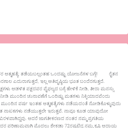
 ಆತ್ಮಹತ್ಯೆ: ತಡೆಯಬಲ್ಲಂತಹ ಒಂದಷ್ಟು ಯೋಜನೆಗಳ ಬಗ್ಗೆ! ರೈತನ
ಗಾಲ ಎದುರಾಗುತ್ತದೆ, ಇಲ್ಲ ಅತಿವೃಷ್ಠಿಯ ಭೂತ ಬಂದೆರಗುತ್ತದೆ.
ಕ್ಷಗಳು ಆಡಳಿತ ಪಕ್ಷದವರ ವೈಫಲ್ಯದ ಬಗ್ಗೆ ಹೇಳಿಕೆ ನೀಡಿ, ತೀರಾ ಮನಸ್ಸು
ಕ್ ನೀಡಿ ಮುಂದಿನ ಚುನಾವಣೆಗೆ ಒಂದಿಷ್ಟು ಮತಗಳು ನಿಕ್ಕಿಯಾದವೆಂದು
ಿಸಿ ಮುಂದಿನ ವರ್ಷ ಇಂತಹ ಆತ್ಮಹತ್ಯೆಗಳು ನಡೆಯದಂತೆ ನೋಡಿಕೊಳ್ಳುವುದು
ೋಷಿತ ನಾಟಕಗಳು ನಡೆಯುತ್ತಲೇ ಇರುತ್ತವೆ. ನಾವೂ ಕೂಡ ಯಾವುದೋ
ಳು ವಿರಳವಾಗಿದ್ದವು. ಆದರೆ ಜಾಗತೀಕರಣದ ನಂತರ ನಮ್ಮ ಪ್ರಗತಿಯ
ೆವು. ಇದರ ಪರಿಣಾಮವಾಗಿ ಮೊದಲು ಶೇಕಡಾ 72ರಷ್ಷಟಿದ್ದ ನಮ್ಮ ಕೃಷಿ ಆದಾಯ