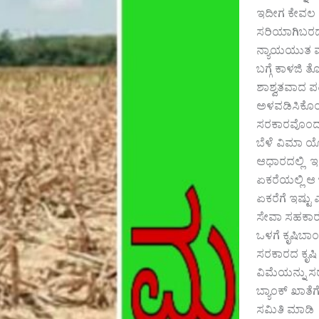
ಇದೀಗ ಕೇವಲ ಶೇ
ಸರಿಯಾಗಿಬರದ 
ನ್ಯಾಯಯುತ ಮಾರ
ಬಗ್ಗೆ ಕಾಳಜಿ 
ಶಾಶ್ವತವಾದ ಪರ
ಅಳವಡಿಸಿಕೊಂಡು
ಸರಕಾರವೊಂದು 
ಬೆಳೆ ವಿಮಾ ಯ
ಆಧಾರದಲ್ಲಿ ಇ
ಏಕರೆಯಲ್ಲಿ 
ಏಕರೆಗೆ ಇಷ್ಟ
ಸೇವಾ ಸಹಕಾರಸ
ಒಳಗೆ ಕೃಷಿಬಾಂ
ಸರಕಾರದ ಕೃಷಿ 
ವಿಮೆಯನ್ನು ಸ
ಬ್ಯಾಂಕ್ ಖಾತೆ
ಸಮಿತಿ ಮಾಡಿ 