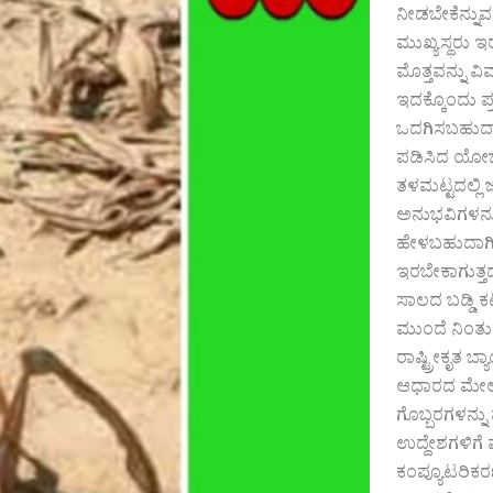
ನೀಡಬೇಕೆನ್ನುವ
ಮುಖ್ಯಸ್ಥರು 
ಮೊತ್ತವನ್ನು 
ಇದಕ್ಕೊಂದು ಪ
ಒದಗಿಸಬಹುದಾಗಿ
ಪಡಿಸಿದ ಯೋಜ
ತಳಮಟ್ಟದಲ್ಲಿ 
ಅನುಭವಿಗಳನ್
ಹೇಳಬಹುದಾಗಿದೆ
ಇರಬೇಕಾಗುತ್ತದ
ಸಾಲದ ಬಡ್ಡಿ ಕ
ಮುಂದೆ ನಿಂತು
ರಾಷ್ಟ್ರೀಕೃತ 
ಆಧಾರದ ಮೇಲೆ
ಗೊಬ್ಬರಗಳನ್ನ
ಉದ್ದೇಶಗಳಿಗೆ 
ಕಂಪ್ಯೂಟರಿಕರ