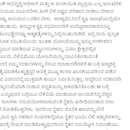
ತ್ ಅಭಿವೃದ್ದಿ ಅಧಿಕಾರಿ ಮತ್ತು ಆ ಪಂಚಾಯಿತಿ ವ್ಯಾಪ್ತಿಯ ಎಲ್ಲ ಇಲಾಖೆಗಳ
ೆ ನಿಯಮ ರೂಪಿಸಬೇಕು.ಹೀಗೆ ಬೆಳೆ ನಷ್ಟದ ಪರಿಹಾರ ನೀಡಲು ಬೇಕಾದ
್ಟು ಅನುದಾನ ಒದಗಿಸ ಬೇಕು. ಅಗತ್ಯವೆನಿಸಿದರೆ ಕೃಷಿ ಇಲಾಖೆಯಲ್ಲಿಯೇ
 ಮಾಡಬಹುದು. ತನ್ಮೂಲಕ ಕೃಷಿ ಪಧವೀದರರಿಗೆ ಉದ್ಯೋಗಾವಕಾಶವನ್ನೂ
ರಷ್ಟು ಆತ್ಮಹತ್ಯೆಗಳನ್ನು ನಿಲ್ಲಿಸಬಹುದಾಗಿದೆ. ಇಲ್ಲಿ ನಾನು ಪ್ರಸ್ತುತ
ಞರುಗಳ ಸಮಿತಿಯೊಂದು ಇಂತಹ ಯೋಜನೆಯನ್ನು ಇನ್ನೂ ಸರಳೀಕರಿಸಿ
ಯಯನ ಮಾಡಿರುವ ವಿದ್ವಾಂಸರುಗಳನ್ನು, ವಿಮಾ ಕ್ಷೇತ್ರದಲ್ಲಿನ
ದೊಂದು ಬೆಳೆವಿಮೆಯ ಯೋಜನೆಯನ್ನು ರೂಪಿಸಿಕೊಡುವಂತೆ
ರೆ ನಮ್ಮ ಸರಕಾರಗಳನ್ನು ನೆಸುವ ರಾಜಕಾರಣಿಗಳಿಗೆ ಈ ಬಗ್ಗೆ ಇಚ್ಚಾಶಕ್ತಿ
ೆ ಮಾಡಿಕೊಳ್ಳುತ್ತಿದ್ದರೆ ಅದಕ್ಕೆ ಮುಖ್ಯ ಕಾರಣ ಖಾಸಗಿಯವರಿಂದ ಪಡೆದ
 ವಿಚಾರದಲ್ಲಿ ಮುಕ್ತವಾಗಿ ಕಾರ್ಯ ನಿರ್ವಹಿಸುತ್ತಿಲ್ಲ. ಆದ್ದರಿಂದ ಸರಕಾರವೇ
್ಯಾರಂಟಿಯಾಗಿ ನೀಡುವ ಪದ್ದತಿಯನ್ನು ಅಳವಡಿಸಿಕೊಂಡು ಈ ಬಗ್ಗೆ
ಕು ಎನ್ನುವುದರ ಬಗ್ಗೆಯೂ ಬೆಳೆವಿಮೆ ಮಾಡುವಾಗ ಅಂದಾಜಿಸಿದ್ದ ವೆಚ್ಚದ
ಡುವ ಸಾಲಗಳು ಸದುಪಯೋಗವಾಗುವಂತೆ ರೈತರು ಖರೀಧಿಮಾಡುವ ಬೀಜ
 ನೋಡಿಕೊಳ್ಳಬೇಕು. ಇದರಿಂದ ರೈತರು ದೊರೆತ ಹಣವನ್ನು ಬೇರೆ
ಗ್ರಾಮದ ಕೃಷಿ ಸಹಕಾರ ಸಂಘಗಳಲ್ಲಿಯೂ ರೈತರ ಭೂಮಿ ಬೆಳೆ ಇತ್ಯಾದಿಗಳನ್ನು
ಕ್ಕೆ ನೇಮಕ ಮಾಡಿಕೊಳ್ಳುವುದರಿಂದ ರೈತರ ನಿರುದ್ಯೋಗ ನಿವಾರಣೆಯು