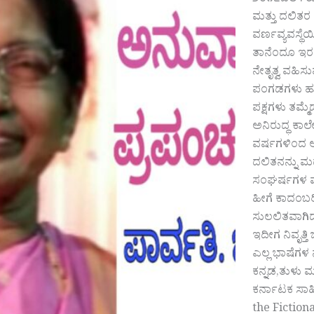
೨೦೧೭ಬೆಲೆ : 
ಮತ್ತು ದಲಿತರ
ವರ್ಣವ್ಯವಸ್ಥ
ತಾನೆಂದೂ ಇರ
ನೇತೃತ್ವ ವಹಿ
ಪಂಗಡಗಳು ಹುಟ
ಪಕ್ಷಗಳು ತಮ್
ಅನಿರುದ್ಧ ಕಾಲ
ವರ್ಷಗಳಿಂದ ಅ
ದಲಿತನನ್ನು ಮದ
ಸಂಘರ್ಷಗಳ ಮೂ
ಹೀಗೆ ಕಾದಂಬರಿ
ಸುಲಲಿತವಾಗಿದೆ
ಇದೀಗ ನಿವೃತ್ತಿ
ಎಲ್ಲ ಭಾಷೆಗಳ ನ
ಕನ್ನಡ,ತುಳು ಮತ
ಕರ್ನಾಟಕ ಸಾಹಿ
the Fiction