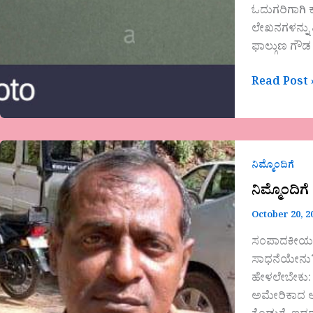
ಓದುಗರಿಗಾಗಿ ಕ
ಲೇಖನಗಳನ್ನು ಹ
ಫಾಲ್ಗುಣ ಗೌಡ
Read Post 
ನಿಮ್ಮೊಂದಿಗೆ
ನಿಮ್ಮೊಂದಿಗೆ
ನಿಮ್ಮೊಂದಿಗೆ
October 20, 2
ಸಂಪಾದಕೀಯ ಇವ
ಸಾಧನೆಯೇನು? ಕ
ಹೇಳಲೇಬೇಕು: 
ಅಮೇರಿಕಾದ ಅ