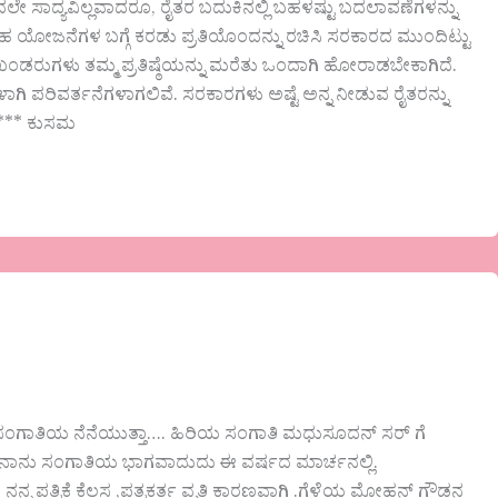
ೇ ಸಾದ್ಯವಿಲ್ಲವಾದರೂ, ರೈತರ ಬದುಕಿನಲ್ಲಿ ಬಹಳಷ್ಟು ಬದಲಾವಣೆಗಳನ್ನು
 ಯೋಜನೆಗಳ ಬಗ್ಗೆ ಕರಡು ಪ್ರತಿಯೊಂದನ್ನು ರಚಿಸಿ ಸರಕಾರದ ಮುಂದಿಟ್ಟು
ಡರುಗಳು ತಮ್ಮ ಪ್ರತಿಷ್ಠೆಯನ್ನು ಮರೆತು ಒಂದಾಗಿ ಹೋರಾಡಬೇಕಾಗಿದೆ.
ಗಿ ಪರಿವರ್ತನೆಗಳಾಗಲಿವೆ. ಸರಕಾರಗಳು ಅಷ್ಟೆ ಅನ್ನ ನೀಡುವ ರೈತರನ್ನು
***** ಕುಸಮ
ಂಗಾತಿಯ ನೆನೆಯುತ್ತಾ…. ಹಿರಿಯ ಸಂಗಾತಿ ಮಧುಸೂದನ್ ಸರ್ ಗೆ
ಿದೆ. ನಾನು ಸಂಗಾತಿಯ ಭಾಗವಾದುದು ಈ ವರ್ಷದ ಮಾರ್ಚನಲ್ಲಿ.
ನನ್ನ ಪತ್ರಿಕೆ ಕೆಲಸ ,ಪತ್ರಕರ್ತ ವೃತ್ತಿ ಕಾರಣವಾಗಿ‌ .ಗೆಳೆಯ ಮೋಹನ್ ಗೌಡನ