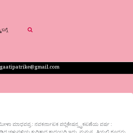
 ಬಗ್ಗೆ
 sangaatipatrike@gmail.com
ಾ ಮಾಧವಪ್ರ : ನವಕರ್ನಾಟಕ ಪಬ್ಲಿಕೇಷನ್ಸ್ಪ್ರಕಟಣೆಯ ವರ್ಷ :