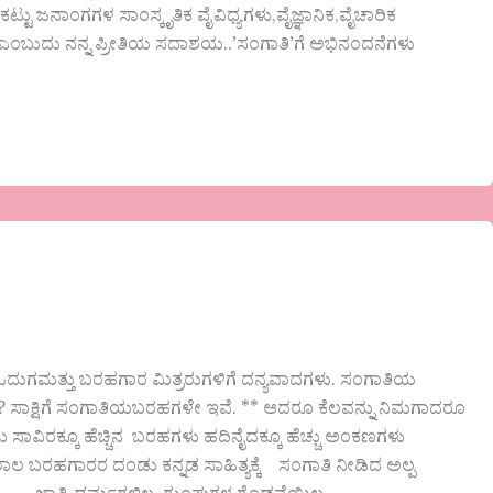
ಟು ಜನಾಂಗಗಳ ಸಾಂಸ್ಕೃತಿಕ ವೈವಿಧ್ಯಗಳು,ವೈಜ್ಞಾನಿಕ,ವೈಚಾರಿಕ
ದು ಎಂಬುದು ನನ್ನ ಪ್ರೀತಿಯ ಸದಾಶಯ..’ಸಂಗಾತಿ’ಗೆ ಅಭಿನಂದನೆಗಳು
ಲ ಓದುಗಮತ್ತು ಬರಹಗಾರ ಮಿತ್ರರುಗಳಿಗೆ ದನ್ಯವಾದಗಳು. ಸಂಗಾತಿಯ
ಳಲಿ? ಸಾಕ್ಷಿಗೆ ಸಂಗಾತಿಯಬರಹಗಳೇ ಇವೆ. ** ಆದರೂ ಕೆಲವನ್ನು ನಿಮಗಾದರೂ
 ಸಾವಿರಕ್ಕೂ ಹೆಚ್ಚಿನ ಬರಹಗಳು ಹದಿನೈದಕ್ಕೂ ಹೆಚ್ಚು ಅಂಕಣಗಳು
ಬರಹಗಾರರ ದಂಡು ಕನ್ನಡ ಸಾಹಿತ್ಯಕ್ಕೆ ಸಂಗಾತಿ ನೀಡಿದ ಅಲ್ಪ