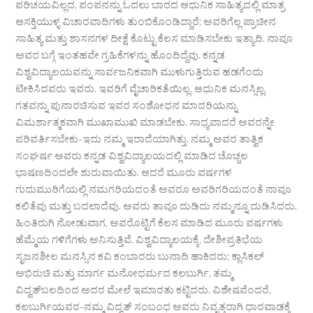
ಪರಿಚಯವಿಲ್ಲದ, ಪಂಪನನ್ನು ಓದಲು ಬಾರದ ಆಧುನಿಕ ಸಾಹಿತ್ಯದಲ್ಲಿ ಮಾತ್ರ
ಆಸಕ್ತಿಯುಳ್ಳ ವಿಚಾರವಾದಿಗಳು ತುಂಬಿಕೊಂಡಿದ್ದಾರೆ; ಅವರಿಗೆಲ್ಲ ಪ್ರಾಚೀನ
ಸಾಹಿತ್ಯ ಮತ್ತು ಶಾಸನಗಳ ದೀಕ್ಷೆ ಕೊಟ್ಟು ಕೆಲಸ ಮಾಡಿಸಬೇಕು ಇತ್ಯಾದಿ. ನಾವೂ
ಅವರ ಬಗ್ಗೆ ಇಂತಹವೇ ಗ್ರಹಿಕೆಗಳನ್ನು ಹೊಂದಿದ್ದೆವು. ಕನ್ನಡ
ವಿಶ್ವವಿದ್ಯಾಲಯವನ್ನು ಸಾರ್ವಜನಿಕವಾಗಿ ಮುಳುಗುತ್ತಿರುವ ಹಡಗೆಂದು
ಟೀಕಿಸಿದವರು ಇವರು. ಇವರಿಗೆ ವೈಚಾರಿಕತೆಯಿಲ್ಲ. ಆಧುನಿಕ ಮನಸ್ಸಿಲ್ಲ.
ಗತವನ್ನು ಪುನಾರಚಿಸುವ ಇವರ ಸಂಶೋಧನ ಮಾದರಿಯನ್ನು
ವಿಮರ್ಶಾತ್ಮಕವಾಗಿ ಮುಖಾಮುಖಿ ಮಾಡಬೇಕು. ಸಾಧ್ಯವಾದರೆ ಅವರನ್ನೇ
ಪರಿವರ್ತಿಸಬೇಕು-ಇದು ನಮ್ಮ ಇರಾದೆಯಾಗಿತ್ತು. ನಮ್ಮ ಅವರ ತಾತ್ವಿಕ
ಸಂಘರ್ಷ ಅವರು ಕನ್ನಡ ವಿಶ್ವವಿದ್ಯಾಲಯದಲ್ಲಿ ಮಾಡಿದ ಚೊಚ್ಚಲ
ಭಾಷಣದಿಂದಲೇ ಶುರುವಾಯಿತು. ಆದರೆ ಮೂರು ವರ್ಷಗಳ
ಗುದುಮುರಿಗೆಯಲ್ಲಿ ನಮಗರಿಯದಂತೆ ಅವರೂ ಅವರಿಗರಿಯದಂತೆ ನಾವೂ
ಕಲಿತೆವು ಮತ್ತು ಬದಲಾದೆವು. ಅವರು ತಾವೂ ದುಡಿದು ನಮ್ಮನ್ನೂ ದುಡಿಸಿದರು.
ಹಿಂತಿರುಗಿ ನೋಡುವಾಗ, ಅವರೊಟ್ಟಿಗೆ ಕೆಲಸ ಮಾಡಿದ ಮೂರು ವರ್ಷಗಳು
ಹೆಮ್ಮೆಯ ಗಳಿಗೆಗಳು ಅನಿಸುತ್ತಿವೆ. ವಿಶ್ವವಿದ್ಯಾಲಯಕ್ಕೆ, ದೇಶೀಪ್ರತಿಭೆಯ
ಸೃಜನಶೀಲ ಮನಸ್ಸಿನ ಕವಿ ಕಂಬಾರರು ಬುನಾದಿ ಹಾಕಿದರು; ಕ್ಲಾಸಿಕಲ್
ಅಭಿರುಚಿ ಮತ್ತು ಮಾರ್ಗ ಮನೋಧರ್ಮದ ಕಲಬುರ್ಗಿ, ತಮ್ಮ
ವಿದ್ವತ್‍ಬಲದಿಂದ ಅದರ ಮೇಲೆ ಇಮಾರತು ಕಟ್ಟಿದರು. ವಿಶೇಷವೆಂದರೆ,
ಕಲಬುರ್ಗಿಯವರ-ನಮ್ಮ ವಿದ್ವತ್ ಸಂಬಂಧ ಅವರು ನಿವೃತ್ತರಾಗಿ ಧಾರವಾಡಕ್ಕೆ