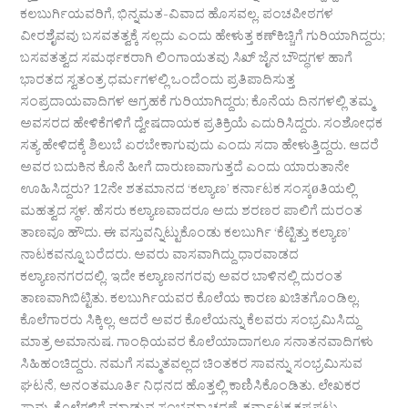
ಕಲಬುರ್ಗಿಯವರಿಗೆ, ಭಿನ್ನಮತ-ವಿವಾದ ಹೊಸವಲ್ಲ. ಪಂಚಪೀಠಗಳ
ವೀರಶೈವವು ಬಸವತತ್ವಕ್ಕೆ ಸಲ್ಲದು ಎಂದು ಹೇಳುತ್ತ ಕಣ್‍ಕಿಚ್ಚಿಗೆ ಗುರಿಯಾಗಿದ್ದರು;
ಬಸವತತ್ವದ ಸಮರ್ಥಕರಾಗಿ ಲಿಂಗಾಯತವು ಸಿಖ್ ಜೈನ ಬೌದ್ಧಗಳ ಹಾಗೆ
ಭಾರತದ ಸ್ವತಂತ್ರ ಧರ್ಮಗಳಲ್ಲಿ ಒಂದೆಂದು ಪ್ರತಿಪಾದಿಸುತ್ತ
ಸಂಪ್ರದಾಯವಾದಿಗಳ ಆಗ್ರಹಕೆ ಗುರಿಯಾಗಿದ್ದರು; ಕೊನೆಯ ದಿನಗಳಲ್ಲಿ ತಮ್ಮ
ಅವಸರದ ಹೇಳಿಕೆಗಳಿಗೆ ದ್ವೇಷದಾಯಕ ಪ್ರತಿಕ್ರಿಯೆ ಎದುರಿಸಿದ್ದರು. ಸಂಶೋಧಕ
ಸತ್ಯ ಹೇಳಿದಕ್ಕೆ ಶಿಲುಬೆ ಏರಬೇಕಾಗುವುದು ಎಂದು ಸದಾ ಹೇಳುತ್ತಿದ್ದರು. ಆದರೆ
ಅವರ ಬದುಕಿನ ಕೊನೆ ಹೀಗೆ ದಾರುಣವಾಗುತ್ತದೆ ಎಂದು ಯಾರುತಾನೇ
ಊಹಿಸಿದ್ದರು? 12ನೇ ಶತಮಾನದ ‘ಕಲ್ಯಾಣ’ ಕರ್ನಾಟಕ ಸಂಸ್ಕøತಿಯಲ್ಲಿ
ಮಹತ್ವದ ಸ್ಥಳ. ಹೆಸರು ಕಲ್ಯಾಣವಾದರೂ ಅದು ಶರಣರ ಪಾಲಿಗೆ ದುರಂತ
ತಾಣವೂ ಹೌದು. ಈ ವಸ್ತುವನ್ನಿಟ್ಟುಕೊಂಡು ಕಲಬುರ್ಗಿ ‘ಕೆಟ್ಟಿತ್ತು ಕಲ್ಯಾಣ’
ನಾಟಕವನ್ನೂ ಬರೆದರು. ಅವರು ವಾಸವಾಗಿದ್ದು ಧಾರವಾಡದ
ಕಲ್ಯಾಣನಗರದಲ್ಲಿ. ಇದೇ ಕಲ್ಯಾಣನಗರವು ಅವರ ಬಾಳಿನಲ್ಲಿ ದುರಂತ
ತಾಣವಾಗಿಬಿಟ್ಟಿತು. ಕಲಬುರ್ಗಿಯವರ ಕೊಲೆಯ ಕಾರಣ ಖಚಿತಗೊಂಡಿಲ್ಲ.
ಕೊಲೆಗಾರರು ಸಿಕ್ಕಿಲ್ಲ. ಆದರೆ ಅವರ ಕೊಲೆಯನ್ನು ಕೆಲವರು ಸಂಭ್ರಮಿಸಿದ್ದು
ಮಾತ್ರ ಅಮಾನುಷ. ಗಾಂಧಿಯವರ ಕೊಲೆಯಾದಾಗಲೂ ಸನಾತನವಾದಿಗಳು
ಸಿಹಿಹಂಚಿದ್ದರು. ನಮಗೆ ಸಮ್ಮತವಲ್ಲದ ಚಿಂತಕರ ಸಾವನ್ನು ಸಂಭ್ರಮಿಸುವ
ಘಟನೆ, ಅನಂತಮೂರ್ತಿ ನಿಧನದ ಹೊತ್ತಲ್ಲಿ ಕಾಣಿಸಿಕೊಂಡಿತು. ಲೇಖಕರ