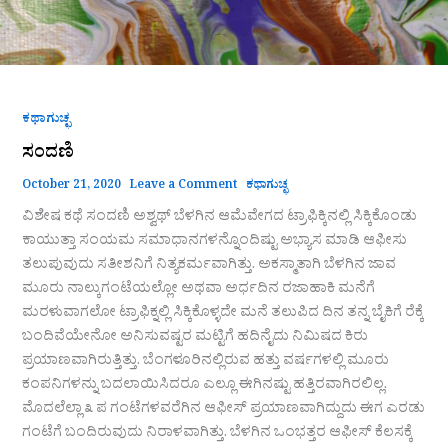
ಕಥಾಗುಚ್ಛ
ಸಂದಣಿ
October 21, 2020
Leave a Comment
ಕಥಾಗುಚ್ಛ
ವಿಶೇಷ ಕಥೆ ಸಂದಣಿ ಅಶ್ವಥ್ ಬೆಳಗಿನ ಆಮೆವೇಗದ ಟ್ರಾಫಿಕ್ಕಿನಲ್ಲಿ ಸಿಕ್ಕಿಕೊಂಡು
ಕಾಯುತ್ತಾ ಸಂಯಮ ಸಮಾಧಾನಗಳನ್ನೊಂದಿಷ್ಟು ಅಭ್ಯಾಸ ಮಾಡಿ ಆಫೀಸು
ತಲುಪುವುದು ಸತೀಶನಿಗೆ ನಿತ್ಯಕರ್ಮವಾಗಿತ್ತು. ಅಕಸ್ಮಾತಾಗಿ ಬೆಳಗಿನ ಜಾವ
ಮೂರು ನಾಲ್ಕುಗಂಟೆಯಲ್ಲೋ ಅಥವಾ ಅರ್ಧದಿನ ರಜಾಹಾಕಿ ಮನೆಗೆ
ಮರಳುವಾಗಲೋ ಟ್ರಾಫಿಕ್ನಲ್ಲಿ ಸಿಕ್ಕಿಕೊಳ್ಳದೇ ಮನೆ ತಲುಪಿದ ದಿನ ತನ್ನ ಬೈಕಿಗೆ ರೆಕ್ಕೆ
ಬಂದಿವೆಯೇನೋ ಅನಿಸುವಷ್ಟರ ಮಟ್ಟಿಗೆ ಹದಿನೈದು ನಿಮಿಷದ ಕಿರು
ಪ್ರಯಾಣವಾಗಿರುತ್ತಿತ್ತು. ಬೆಂಗಳೂರಿನಲ್ಲಿರುವ ಹತ್ತು ವರ್ಷಗಳಲ್ಲಿ ‍ಮೂರು
ಕಂಪನಿಗಳನ್ನು ಬದಲಾಯಿಸಿದರೂ ಎಲ್ಲೂ ಈಗಿನಷ್ಟು ಹತ್ತಿರವಾಗಿರಲಿಲ್ಲ.
ಮೊದಲೆಲ್ಲಾ ೩ ಪ ಗಂಟೆಗಳವರೆಗಿನ ಆಫೀಸ್ ಪ್ರಯಾಣವಾಗಿದ್ದುದು ಈಗ ಎರಡು
ಗಂಟೆಗೆ ಬಂದಿರುವುದು ನಿರಾಳವಾಗಿತ್ತು. ಬೆಳಗಿನ ಒಂಭತ್ತರ ಆಫೀಸ್ ಕೆಲಸಕ್ಕೆ