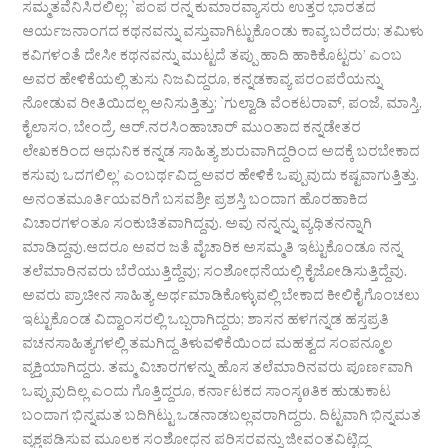
ಸಮ್ಮತವೆನಿಸಿರಲಿಲ್ಲ; `ಪಂಪ ರನ್ನ ಕುಮಾರವ್ಯಾಸರು ಉತ್ತರ ಭಾರತದ
ಆರ್ಯಜನಾಂಗದ ಕಥನವನ್ನು ವಸ್ತುವಾಗಿಟ್ಟುಕೊಂಡು ಕಾವ್ಯ ಬರೆದರು; ತಮಿಳು
ಕವಿಗಳಂತೆ ದೇಸೀ ಕಥನವನ್ನು ಮುಟ್ಟದೆ ತಪ್ಪು ಹಾದಿ ಹಾಕಿಕೊಟ್ಟರು’ ಎಂಬ
ಅವರ ಹೇಳಿಕೆಯಲ್ಲಿ ತುಸು ನಿಜವಿದ್ದರೂ, ಕನ್ನಡಕಾವ್ಯ ಪರಂಪರೆಯನ್ನು
ನೋಡುವ ರೀತಿಯಿದಲ್ಲ ಅನಿಸುತ್ತಿತ್ತು; `ಗುಲ್ವಾಡಿ ವೆಂಕಟರಾವ್, ಪಂಜೆ, ಮಾಸ್ತಿ,
ಕೈಲಾಸಂ, ಬೇಂದ್ರೆ, ಆರ್.ನರಸಿಂಹಾಚಾರ್ ಮುಂತಾದ ಕನ್ನಡೇತರ
ಲೇಖಕರಿಂದ ಆಧುನಿಕ ಕನ್ನಡ ಸಾಹಿತ್ಯ ಶುರುವಾಗಿದ್ದರಿಂದ ಅದಕ್ಕೆ ಬರಬೇಕಾದ
ಕಸುವು ಒದಗಲಿಲ್ಲ’ ಎಂಬರ್ಥವಿದ್ದ ಅವರ ಹೇಳಿಕೆ ಒಪ್ಪುವುದು ಕಷ್ಟವಾಗುತ್ತಿತ್ತು.
ಅನಂತಮೂರ್ತಿಯವರಿಗೆ ಬಸವಶ್ರೀ ಪ್ರಶಸ್ತಿ ಬಂದಾಗ ಹೊರಹಾಕಿದ
ವಿಚಾರಗಳಂತೂ ಸಂಕುಚಿತವಾಗಿದ್ದವು. ಅವು ನನ್ನನ್ನು ವ್ಯಥಿತನನ್ನಾಗಿ
ಮಾಡಿದ್ದವು.ಆದರೂ ಅವರ ಜತೆ ವೈಚಾರಿಕ ಅಸಮ್ಮತಿ ಇಟ್ಟುಕೊಂಡೂ ನನ್ನ
ತಲೆಮಾರಿನವರು ಬೆರೆಯುತ್ತಿದ್ದೆವು; ಸಂಶೋಧನೆಯಲ್ಲಿ ಕೈಜೋಡಿಸುತ್ತಿದ್ದೆವು.
ಅವರು ಪ್ರಾಚೀನ ಸಾಹಿತ್ಯ ಅರ್ಥಮಾಡಿಕೊಳ್ಳುವಲ್ಲಿ ಬೇಕಾದ ಕೀಲಿಕೈ ಗೊಂಚಲು
ಇಟ್ಟುಕೊಂಡ ವಿದ್ವಾಂಸರಲ್ಲಿ ಒಬ್ಬರಾಗಿದ್ದರು; ಶಾಸನ ಹಳಗನ್ನಡ ಹಸ್ತಪ್ರತಿ
ವಚನಸಾಹಿತ್ಯಗಳಲ್ಲಿ ತಮಗಿದ್ದ ತಿಳುವಳಿಕೆಯಿಂದ ಮಹತ್ವದ ಸಂಪನ್ಮೂಲ
ವ್ಯಕ್ತಿಯಾಗಿದ್ದರು. ತಮ್ಮ ವಿಚಾರಗಳನ್ನು ಹೊಸ ತಲೆಮಾರಿನವರು ಪೂರ್ಣವಾಗಿ
ಒಪ್ಪುವುದಿಲ್ಲ ಎಂದು ಗೊತ್ತಿದ್ದರೂ, ಕರ್ನಾಟಕದ ಸಾಂಸ್ಕøತಿಕ ಹುಡುಕಾಟ
ಬಂದಾಗ ಭಿನ್ನಮತ ಬದಿಗಿಟ್ಟು ಒಡನಾಡಬಲ್ಲವರಾಗಿದ್ದರು. ದಿಟ್ಟವಾಗಿ ಭಿನ್ನಮತ
ವ್ಯಕ್ತಪಡಿಸುವ ಮೂಲಕ ಸಂಶೋಧನ ಪರಿಸರವನ್ನು ಜೀವಂತವಿಟ್ಟಿದ್ದ