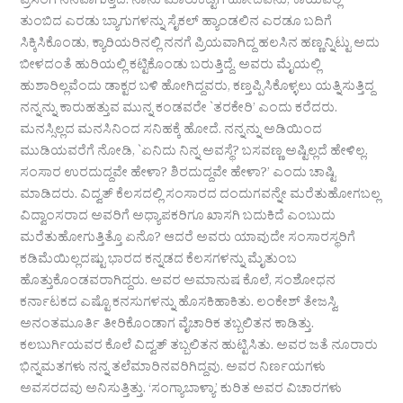
ಪ್ರಸಂಗ ನೆನಪಾಗುತ್ತಿದೆ. ನಾನು ಮಾರುಕಟ್ಟೆಗೆ ಹೋದವನು, ಕಾಯಿಪಲ್ಲೆ
ತುಂಬಿದ ಎರಡು ಬ್ಯಾಗುಗಳನ್ನು ಸೈಕಲ್ ಹ್ಯಾಂಡಲಿನ ಎರಡೂ ಬದಿಗೆ
ಸಿಕ್ಕಿಸಿಕೊಂಡು, ಕ್ಯಾರಿಯರಿನಲ್ಲಿ ನನಗೆ ಪ್ರಿಯವಾಗಿದ್ದ ಹಲಸಿನ ಹಣ್ಣನ್ನಿಟ್ಟು ಅದು
ಬೀಳದಂತೆ ಹುರಿಯಲ್ಲಿ ಕಟ್ಟಿಕೊಂಡು ಬರುತ್ತಿದ್ದೆ. ಅವರು ಮೈಯಲ್ಲಿ
ಹುಶಾರಿಲ್ಲವೆಂದು ಡಾಕ್ಟರ ಬಳಿ ಹೋಗಿದ್ದವರು, ಕಣ್ತಪ್ಪಿಸಿಕೊಳ್ಳಲು ಯತ್ನಿಸುತ್ತಿದ್ದ
ನನ್ನನ್ನು ಕಾರುಹತ್ತುವ ಮುನ್ನ ಕಂಡವರೇ `ತರಕೇರಿ’ ಎಂದು ಕರೆದರು.
ಮನಸ್ಸಿಲ್ಲದ ಮನಸಿನಿಂದ ಸನಿಹಕ್ಕೆ ಹೋದೆ. ನನ್ನನ್ನು ಅಡಿಯಿಂದ
ಮುಡಿಯವರೆಗೆ ನೋಡಿ, `ಏನಿದು ನಿನ್ನ ಅವಸ್ಥೆ? ಬಸವಣ್ಣ ಅಷ್ಟಿಲ್ಲದೆ ಹೇಳಿಲ್ಲ.
ಸಂಸಾರ ಉರದುದ್ದವೇ ಹೇಳಾ? ಶಿರದುದ್ದವೇ ಹೇಳಾ?’ ಎಂದು ಚಾಷ್ಟಿ
ಮಾಡಿದರು. ವಿದ್ವತ್ ಕೆಲಸದಲ್ಲಿ ಸಂಸಾರದ ದಂದುಗವನ್ನೇ ಮರೆತುಹೋಗಬಲ್ಲ
ವಿದ್ವಾಂಸರಾದ ಅವರಿಗೆ ಅಧ್ಯಾಪಕರಿಗೂ ಖಾಸಗಿ ಬದುಕಿದೆ ಎಂಬುದು
ಮರೆತುಹೋಗುತ್ತಿತ್ತೊ ಏನೊ? ಆದರೆ ಅವರು ಯಾವುದೇ ಸಂಸಾರಸ್ಥರಿಗೆ
ಕಡಿಮೆಯಿಲ್ಲದಷ್ಟು ಭಾರದ ಕನ್ನಡದ ಕೆಲಸಗಳನ್ನು ಮೈತುಂಬ
ಹೊತ್ತುಕೊಂಡವರಾಗಿದ್ದರು. ಅವರ ಅಮಾನುಷ ಕೊಲೆ, ಸಂಶೋಧನ
ಕರ್ನಾಟಕದ ಎಷ್ಟೊ ಕನಸುಗಳನ್ನು ಹೊಸಕಿಹಾಕಿತು. ಲಂಕೇಶ್ ತೇಜಸ್ವಿ
ಅನಂತಮೂರ್ತಿ ತೀರಿಕೊಂಡಾಗ ವೈಚಾರಿಕ ತಬ್ಬಲಿತನ ಕಾಡಿತ್ತು.
ಕಲಬುರ್ಗಿಯವರ ಕೊಲೆ ವಿದ್ವತ್ ತಬ್ಬಲಿತನ ಹುಟ್ಟಿಸಿತು. ಅವರ ಜತೆ ನೂರಾರು
ಭಿನ್ನಮತಗಳು ನನ್ನ ತಲೆಮಾರಿನವರಿಗಿದ್ದವು. ಅವರ ನಿರ್ಣಯಗಳು
ಅವಸರದವು ಅನಿಸುತ್ತಿತ್ತು. ‘ಸಂಗ್ಯಾಬಾಳ್ಯಾ’ ಕುರಿತ ಅವರ ವಿಚಾರಗಳು