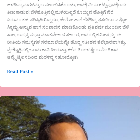
ಹಳದಿವ್ಯಾನುಗಳನ್ನು ಅವಲಂಬಿಸಿಕೊಂಡು, ಅದಕ್ಕೆ ಫೀಸು ಕಟ್ಟುವುದಕ್ಕೆಂದು
ತಿಣುಕಾಡುವ; ಬೆಳೆಹೊತ್ತಿನಲ್ಲಿ ಮಳೆಯಿಲ್ಲದೆ ಕೊಯ್ಲಿನ ಹೊತ್ತಿಗೆ ನೆರೆ
ಬರುವಂತಹ ಪರಿಸ್ಥಿತಿಯಿದ್ದರೂ, ಹೇಗೋ ಹಾಗೆ ಬೆಳೆದಿದ್ದ ಫಸಲಿಗೂ ಎಷ್ಟೋ
ಸಿಕ್ಕಷ್ಟು ಅನ್ನುವ ಹಾಗೆ ಸಂಪಾದನೆ ಮಾಡಿಕೊಂಡು ಪ್ರತಿವರ್ಷ ಮುಂದಿನ ಬೆಳೆ
ಸಾಲ, ಅದನ್ನ ಮನ್ನಾ ಮಾಡಬೇಕಾದ ಸರ್ಕಾರ, ಅದರಲ್ಲಿ ಕಮೀಷನ್ನು; ಈ
ರೀತಿಯ ಸಮಸ್ಯೆಗಳ ಸರಮಾಲೆಯನ್ನೇ ಹೊದ್ದ ಸತೀಶನ ತಲೆಭಾರವಾಗಿತ್ತು.
ಬ್ರೇಕ್ಹೊತ್ತಿನಲ್ಲಿ ಒಂದು ಕಾಫಿ ಹೀರುತ್ತಾ, ಕಳೆದ ತಿಂಗಳಷ್ಟೇ ಅಮೇರಿಕಾದ
ಆನ್ಸೈಟ್ಕೆಲಸದಿಂದ ಮರಳಿದ್ದ ಸಹೋದ್ಯೋಗಿ
Read Post »