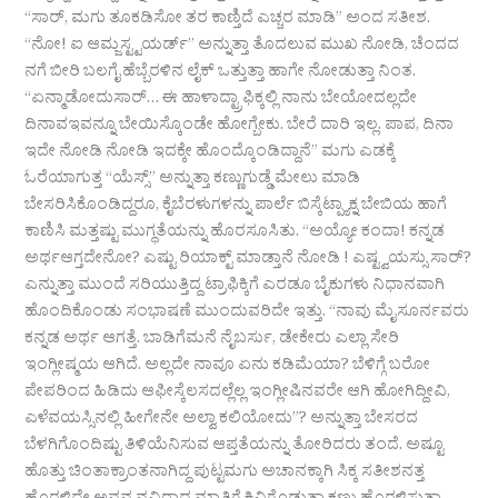
“ಸಾರ್, ಮಗು ತೂಕಡಿಸೋ ತರ ಕಾಣ್ತಿದೆ ಎಚ್ಚರ ಮಾಡಿ” ಅಂದ ಸತೀಶ.
“ನೋ! ಐ ಆಮ್ಜಸ್ಟ್ಟಯರ್ಡ್” ಅನ್ನುತ್ತಾ ತೊದಲುವ ಮುಖ ನೋಡಿ, ಚೆಂದದ
ನಗೆ ಬೀರಿ ಬಲಗೈ ಹೆಬ್ಬೆರಳಿನ ಲೈಕ್ ಒತ್ತುತ್ತಾ ಹಾಗೇ ನೋಡುತ್ತಾ ನಿಂತ.
“ಏನ್ಮಾಡೋದುಸಾರ್… ಈ ಹಾಳಾದ್ಟ್ರಾಫಿಕ್ಕಲ್ಲಿ ನಾನು ಬೇಯೋದಲ್ಲದೇ
ದಿನಾವಇವನ್ನೂ ಬೇಯಿಸ್ಕೊಂಡೇ ಹೋಗ್ಬೇಕು. ಬೇರೆ ದಾರಿ ಇಲ್ಲ. ಪಾಪ, ದಿನಾ
ಇದೇ ನೋಡಿ ನೋಡಿ ಇದಕ್ಕೇ ಹೊಂದ್ಕೊಂಡಿದ್ದಾನೆ” ಮಗು ಎಡಕ್ಕೆ
ಓರೆಯಾಗುತ್ತ “ಯೆಸ್ಸ್” ಅನ್ನುತ್ತಾ ಕಣ್ಣುಗುಡ್ಡೆ ಮೇಲು ಮಾಡಿ
ಬೇಸರಿಸಿಕೊಂಡಿದ್ದರೂ, ಕೈಬೆರಳುಗಳನ್ನು ಪಾರ್ಲೆ ಬಿಸ್ಕೆಟ್ಪ್ಯಾಕ್ನ ಬೇಬಿಯ ಹಾಗೆ
ಕಾಣಿಸಿ ಮತ್ತಷ್ಟು ಮುಗ್ಧತೆಯನ್ನು ಹೊರಸೂಸಿತು. “ಅಯ್ಯೋ ಕಂದಾ! ಕನ್ನಡ
ಅರ್ಥಆಗ್ತದೇನೋ? ಎಷ್ಟು ರಿಯಾಕ್ಟ್ ಮಾಡ್ತಾನೆ ನೋಡಿ ! ಎಷ್ಟ್ವಯಸ್ಸು ಸಾರ್?
ಎನ್ನುತ್ತಾ ಮುಂದೆ ಸರಿಯುತ್ತಿದ್ದ ಟ್ರಾಫಿಕ್ಕಿಗೆ ಎರಡೂ ಬೈಕುಗಳು ನಿಧಾನವಾಗಿ
ಹೊಂದಿಕೊಂಡು ಸಂಭಾಷಣೆ ಮುಂದುವರಿದೇ ಇತ್ತು. “ನಾವು ಮೈಸೂರ್ನವರು
ಕನ್ನಡ ಅರ್ಥ ಆಗತ್ತೆ. ಬಾಡಿಗೆಮನೆ ನೈಬರ್ಸು, ಡೇಕೇರು ಎಲ್ಲಾ ಸೇರಿ
ಇಂಗ್ಲೀಷ್ಮಯ ಆಗಿದೆ. ಅಲ್ಲದೇ ನಾವೂ ಏನು ಕಡಿಮೆಯಾ? ಬೆಳಿಗ್ಗೆ ಬರೋ
ಪೇಪರಿಂದ ಹಿಡಿದು ಆಫೀಸ್ಕೆಲಸದಲ್ಲೆಲ್ಲ ಇಂಗ್ಲೀಷಿನವರೇ ಆಗಿ ಹೋಗಿದ್ದೀವಿ,
ಎಳೆವಯಸ್ಸಿನಲ್ಲಿ ಹೀಗೇನೇ ಅಲ್ವಾ ಕಲಿಯೋದು”? ಅನ್ನುತ್ತಾ ಬೇಸರದ
ಬೆಳಗಿಗೊಂದಿಷ್ಟು ತಿಳಿಯೆನಿಸುವ ಆಪ್ತತೆಯನ್ನು ತೋರಿದರು ತಂದೆ. ಅಷ್ಟೂ
ಹೊತ್ತು ಚಿಂತಾಕ್ರಾಂತನಾಗಿದ್ದ ಪುಟ್ಟಮಗು ಅಚಾನಕ್ಕಾಗಿ ಸಿಕ್ಕ ಸತೀಶನತ್ತ