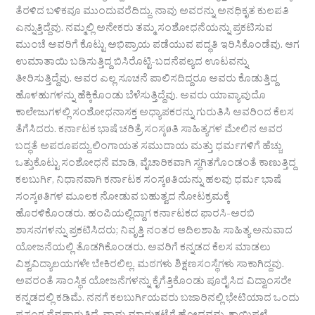
ತೆರಳಿದ ಬಳಿಕವೂ ಮುಂದುವರೆದಿದ್ದು. ನಾವು ಅವರನ್ನು ಅನಧಿಕೃತ ಕುಲಪತಿ
ಎನ್ನುತ್ತಿದ್ದೆವು. ನಮ್ಮಲ್ಲಿ ಅನೇಕರು ತಮ್ಮ ಸಂಶೋಧನೆಯನ್ನು ಪ್ರಕಟಿಸುವ
ಮುಂಚೆ ಅವರಿಗೆ ಕೊಟ್ಟು ಅಭಿಪ್ರಾಯ ಪಡೆಯುವ ಪದ್ಧತಿ ಇರಿಸಿಕೊಂಡೆವು. ಆಗ
ಉಮಾತಾಯಿ ಬಡಿಸುತ್ತಿದ್ದ ಬಿಸಿರೊಟ್ಟಿ-ಬದನೆಪಲ್ಯದ ಊಟವನ್ನು
ತೀರಿಸುತ್ತಿದ್ದೆವು. ಅವರ ಎಲ್ಲ ಸೂಚನೆ ಪಾಲಿಸದಿದ್ದರೂ ಅವರು ಕೊಡುತ್ತಿದ್ದ
ಹೊಳಹುಗಳನ್ನು ಹೆಕ್ಕಿಕೊಂಡು ಬೆಳೆಸುತ್ತಿದ್ದೆವು. ಅವರು ಯಾವ್ಯಾವುದೊ
ಕಾಲೇಜುಗಳಲ್ಲಿ ಸಂಶೋಧನಾಸಕ್ತ ಅಧ್ಯಾಪಕರನ್ನು ಗುರುತಿಸಿ ಅವರಿಂದ ಕೆಲಸ
ತೆಗೆಸಿದರು. ಕರ್ನಾಟಕ ಭಾಷೆ ಚರಿತ್ರೆ ಸಂಸ್ಕøತಿ ಸಾಹಿತ್ಯಗಳ ಮೇಲಿನ ಅವರ
ಬದ್ಧತೆ ಅಪರೂಪದ್ದು.ಲಿಂಗಾಯತ ಸಮುದಾಯ ಮತ್ತು ಧರ್ಮಗಳಿಗೆ ಹೆಚ್ಚು
ಒತ್ತುಕೊಟ್ಟು ಸಂಶೋಧನೆ ಮಾಡಿ, ವೈಚಾರಿಕವಾಗಿ ಸ್ಥಗಿತಗೊಂಡಂತೆ ಕಾಣುತ್ತಿದ್ದ
ಕಲಬುರ್ಗಿ, ನಿಧಾನವಾಗಿ ಕರ್ನಾಟಕ ಸಂಸ್ಕøತಿಯನ್ನು ಹಲವು ಧರ್ಮ ಭಾಷೆ
ಸಂಸ್ಕøತಿಗಳ ಮೂಲಕ ನೋಡುವ ಬಹುತ್ವದ ನೋಟಕ್ರಮಕ್ಕೆ
ಹೊರಳಿಕೊಂಡರು. ಹಂಪಿಯಲ್ಲಿದ್ದಾಗ ಕರ್ನಾಟಕದ ಫಾರಸಿ-ಅರಬಿ
ಶಾಸನಗಳನ್ನು ಪ್ರಕಟಿಸಿದರು; ನಿವೃತ್ತಿ ನಂತರ ಆದಿಲಶಾಹಿ ಸಾಹಿತ್ಯ ಅನುವಾದ
ಯೋಜನೆಯಲ್ಲಿ ತೊಡಗಿಕೊಂಡರು. ಅವರಿಗೆ ಕನ್ನಡದ ಕೆಲಸ ಮಾಡಲು
ವಿಶ್ವವಿದ್ಯಾಲಯಗಳೇ ಬೇಕಿರಲಿಲ್ಲ. ಮಠಗಳು ಶಿಕ್ಷಣಸಂಸ್ಥೆಗಳು ಸಾಕಾಗಿದ್ದವು.
ಅವರಂತೆ ಸಾಂಸ್ಥಿಕ ಯೋಜನೆಗಳನ್ನು ಕೈಗೆತ್ತಿಕೊಂಡು ಪೂರೈಸಿದ ವಿದ್ವಾಂಸರೇ
ಕನ್ನಡದಲ್ಲಿ ಕಡಿಮೆ. ನನಗೆ ಕಲಬುರ್ಗಿಯವರು ಬಜಾರಿನಲ್ಲಿ ಭೇಟಿಯಾದ ಒಂದು