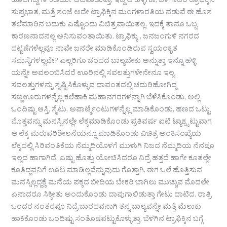
ಹೊಲಗದ್ದೆಗಳ ಕಡೆಯೇ ಆಟವಾಡುತ್ತಾ, ಇದ್ದ ಆ ಹಳ್ಳಿಗೂ, ಬೆಳಗಾದರೆ ಟ್ರಾಫಿಕ್ಕಿನ
ಸುಪ್ರಭಾತ, ಮತ್ತೆ ಸಂಜೆ ಅದೇ ಟ್ರಾಫಿಕ್ಕಿನ ಮಂಗಳಾರತಿಯ ನಡುವೆ ಈ ಹೊಸ
ತಲೆಮಾರಿನ ಬದುಕು ಎಷ್ಟೊಂದು ವಿಚಿತ್ರವಾಯಿತಲ್ಲ, ಇದಕ್ಕೆ ತಾನೂ ಒಬ್ಬ
ಕಾರಣನಾದನಲ್ಲ ಅನಿಸುವಂತಾಯಿತು. ಟ್ರಾಫಿಕ್ಕು , ಜನಜಂಗುಳಿ ನಗರದ
ದಟ್ಟಣೆಗಳೆಲ್ಲವೂ ನಾವೇ ಜನರೇ ಮಾಡಿಕೊಂಡಿರುವ ಸ್ವಯಂಕೃತ
ಸಮಸ್ಯೆಗಳಲ್ಲವೇ? ಎಲ್ಲರಿಗೂ ಚಂದದ ಬಾಲ್ಯಬೇಕು ಅನ್ನುತ್ತಾ ಇನ್ನೂ ಹಳ್ಳಿ
ಯನ್ನೇ ಅವಲಂಬಿಸಿದರೆ ಊರಿನಲ್ಲಿ ಸವಲತ್ತುಗಳೇನೇನೂ ಇಲ್ಲ.
ಸವಲತ್ತುಗಳನ್ನು ಸೃಷ್ಟಿಸಿಕೊಳ್ಳುವ ಧಾವಂತದಲ್ಲಿ ಚದುರಿಹೋಗಿದ್ದ
ಸಣ್ಣಊರುಗಳನ್ನೆಲ್ಲ ಕಲೆಹಾಕಿ ಮಹಾನಗರಗಳನ್ನಾಗಿ ಬೆಳೆಸಿಕೊಂಡು, ಅಲ್ಲಿ
ಒಂದಿಷ್ಟು ಆಸ್ತಿ, ಸೈಟು, ಅಪಾರ್ಟ್ಮೆಂಟುಗಳನ್ನೆಲ್ಲ ಮಾಡಿಕೊಂಡು, ಹಣದ ಒಟ್ಟು
ಮೊತ್ತವನ್ನು ಮನಸ್ಸಿನಲ್ಲೇ ಲೆಕ್ಕಮಾಡಿಕೊಂಡು ಪ್ರತಿವರ್ಷ ಐಟಿ ಟ್ಯಾಕ್ಸ್ಕಟ್ಟುವಾಗ
ಆ ಲೆಕ್ಕ ಮರುಪರಿಶೀಲನೆಯನ್ನೂ ಮಾಡಿಕೊಂಡು ವಿಚಿತ್ರ ಅಂಕಿಸಂಖ್ಯೆಯ
ಲೆಕ್ಕದಲ್ಲಿ ಸಿರಿವಂತಿಕೆಯ ನೆಮ್ಮದಿಯೊಳಗೆ ಮುಳುಗಿ ನಿಜದ ನೆಮ್ಮದಿಯ ನೆನಪೂ
ಇಲ್ಲದ ಹಾಗಾಗಿದೆ. ಎಷ್ಟು ಹೊತ್ತು ಯೋಚಿಸಿದರೂ ನಿದ್ರೆ ಹತ್ತದೆ ಹಾಗೇ ಕೂತಲ್ಲೇ
ಕೂತಿದ್ದವನಿಗೆ ಊಟ ಮಾಡಿಲ್ಲವೆನ್ನುವುದು ಗೊತ್ತಾಗಿ, ಈಗ ಒಲೆ ಹೊತ್ತಿಸುವ
ಮನಸ್ಸಿಲ್ಲದ್ದಕ್ಕೆ ಮನೆಯ ಪಕ್ಕದ ಬೀದಿಯ ಬೇಕರಿ ಬಾಗಿಲು ಮುಚ್ಚುವ ಮೊದಲೇ
ಏನಾದರೂ ಸಿಕ್ಕೀತು ಅಂದುಕೊಂಡು ದಾಪುಗಾಲಿಡುತ್ತಾ ಗೇಟು ದಾಟಿದ. ರಾತ್ರಿ
ಒಂದರ ನಂತರವೂ ನಿದ್ರೆ ಬಾರದವನಾಗಿ ತನ್ನ ಬಾಲ್ಯವನ್ನೇ ಮತ್ತೆ ಮೆಲುಕು
ಹಾಕಿಕೊಂಡು ಒಂದಿಷ್ಟು ಸಂತೊಷಪಟ್ಟುಕೊಳ್ಳುತ್ತಾ, ಬೆಳಗಿನ ಟ್ರಾಫಿಕ್ಕಿನ ಬಗ್ಗೆ