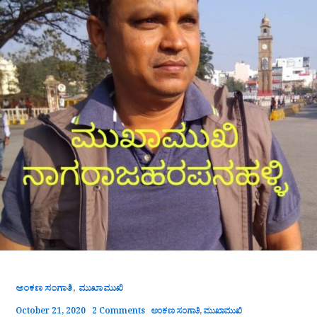
,
ಅಂಕಣ ಸಂಗಾತಿ
ಮುಖಾಮುಖಿ
October 21, 2020
2 Comments
ಅಂಕಣ ಸಂಗಾತಿ
,
ಮುಖಾಮುಖಿ