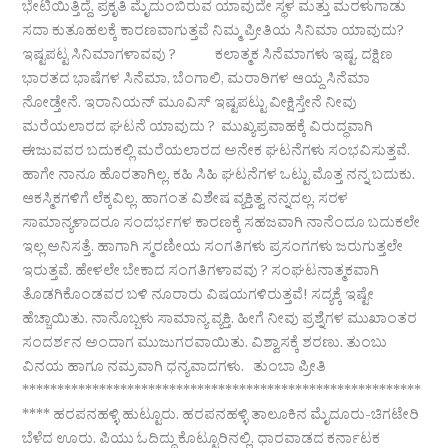
ಭೇಟಿಯಿತ್ತಿದ್ದೆ. ಪ್ರಕೃತಿ ಮೈದುಂಬಿರುವ ಯಾವುದೇ ಸ್ಥಳ ಮತ್ತು ಮರಳುಗಾಡು
ಸದಾ ಕುತೂಹಲಕ್ಕೆ ಕಾರಣವಾಗುತ್ತವೆ ನಿಮ್ಮ ಪ್ರೀತಿಯ ಸಿನಿಮಾ ಯಾವುದು?
ಇಷ್ಟಪಟ್ಟ ಸಿನಿಮಾಗಳಾವವು ? ಕಲಾತ್ಮಕ ಸಿನೆಮಾಗಳು ಇಷ್ಟ. ದಕ್ಷಿಣ
ಭಾರತದ ಭಾಷೆಗಳ ಸಿನೆಮಾ, ಬೆಂಗಾಲಿ, ಮರಾಠಿಗಳ ಆಯ್ದ ಸಿನೆಮಾ
ನೋಡ್ತೇನೆ. ಇರಾನಿಯನ್ ಮೂವಿಸ್ ಇಷ್ಟಪಟ್ಟು ವೀಕ್ಷಿಸ್ತೇನೆ ನೀವು
ಮರೆಯಲಾರದ ಘಟನೆ ಯಾವುದು ? ಮುಖ್ಯಪ್ರವಾಹಕ್ಕೆ ವಿರುದ್ಧವಾಗಿ
ಈಜುವವರ ಬದುಕಲ್ಲಿ ಮರೆಯಲಾರದ ಅನೇಕ ಘಟನೆಗಳು ಸಂಭವಿಸುತ್ತವೆ.
ಹಾಗೇ ನಾನೂ ಹೊರತಾಗಿಲ್ಲ. ಕಹಿ ಸಿಹಿ ಘಟನೆಗಳ ಒಟ್ಟು ಮೊತ್ತ ನನ್ನ ಬದುಕು.
ಆಕಸ್ಮಿಕಗಳಿಗೆ ಲೆಕ್ಕವಿಲ್ಲ. ಹಾಗಂತ ವಿಶೇಷ ವ್ಯಕ್ತಿತ್ವ ನನ್ನದಲ್ಲ. ಸರಳ
ಸಾಮಾನ್ಯಳಾದರೂ ಸಂದರ್ಭಗಳ ಕಾರಣಕ್ಕೆ ಸಹಜವಾಗಿ ನಾನೆಂದೂ ಬದುಕಲೇ
ಇಲ್ಲ ಅನಿಸತ್ತೆ. ಹಾಗಾಗಿ ಸ್ಮರಣೀಯ ಸಂಗತಿಗಳು ಪ್ರಸಂಗಗಳು ಜರುಗುತ್ತಲೇ
ಇರುತ್ತವೆ. ಹೇಳಲೇ ಬೇಕಾದ ಸಂಗತಿಗಳಾವವು ? ಸಂಘಟನಾತ್ಮಕವಾಗಿ
ತೊಡಗಿಕೊಂಡವರ ಬಳಿ ನೂರಾರು ವಿಷಯಗಳಿರುತ್ತವೆ! ಸದ್ಯಕ್ಕೆ ಇಷ್ಟೇ
ಹೆಚ್ಚಾಯಿತು. ನಾನೊಬ್ಬಳು ಸಾಮಾನ್ಯ ವ್ಯಕ್ತಿ. ಹೀಗೆ ನೀವು ಪ್ರಶ್ನೆಗಳ ಮುಖಾಂತರ
ಸಂದರ್ಶನ ಅಂದಾಗ ಮುಜುಗರವಾಯಿತು. ವಿಶ್ವಾಸಕ್ಕೆ ಶರಣು. ತುಂಬು
ವಿನಯ ಹಾಗೂ ನಮ್ರವಾಗಿ ಧನ್ಯವಾದಗಳು. ತುಂಬಾ ಪ್ರೀತಿ
*********************************************************
**** ಹರಪನಹಳ್ಳಿ ಹುಟ್ಟೂರು. ಹರಪನಹಳ್ಳಿ ತಾಲೂಕಿನ ಮೈದೂರು-ಚಿಗಟೇರಿ
ಬೆಳೆದ ಊರು. ಪಿಯು ಓದಿದ್ದು ಕೊಟ್ಟೂರಿನಲ್ಲಿ. ಧಾರವಾಡದ ಕರ್ನಾಟಕ