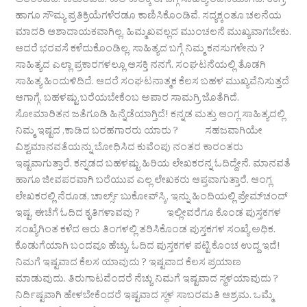
ಆತಂಕವಿದೆ. ಕಾತುರವಿದೆ. ಕಾಲ ಕಾಲಕ್ಕೆ ಈ ಬಗ್ಗೆ ಸಾಹಿತ್ಯ ರಚನೆಯಾಗಿದೆ. ಉಗ್ರ
ಹಾಗೂ ಸೌಮ್ಯ ಪ್ರತಿಕ್ರಿಯೆಗಳೆರಡೂ ಕಾಣಿಸಿಕೊಂಡಿವೆ. ಸದ್ಯಕ್ಕಂತೂ ಚಲನೆಯ
ಮಾದರಿ ಆಶಾದಾಯಕವಾಗಿಲ್ಲ. ಹಿಮ್ಮಖವಲ್ಲದ ಮುಂಚಲನೆ ಮುಖ್ಯವಾಗಬೇಕು.
ಆದರೆ ಭರವಸೆ ಕಳೆದುಕೊಂಡಿಲ್ಲ. ಸಾಹಿತ್ಯದ ಬಗ್ಗೆ ನಿಮ್ಮ ಕನಸುಗಳೇನು ?
ಸಾಹಿತ್ಯದ ಎಲ್ಲಾ ಪ್ರಕಾರಗಳಲ್ಲೂ ಆಸಕ್ತಿ ನನಗೆ. ಸಂಘಟನೆಯಲ್ಲಿ ತೊಡಗಿ
ಸಾಹಿತ್ಯ ಹಿಂದುಳಿದಿದೆ. ಆದರೆ ಸಂಘಟನಾತ್ಮಕ ಕೆಲಸ ಬಹಳ ಮುಖ್ಯವೆನಿಸುತ್ತದೆ
ಆಗಾಗ್ಗೆ. ಬಹಳಷ್ಟು ಬರೆಯಬೇಕೆಂಬ ಅಪಾರ ಸಾಮಗ್ರಿ ಜೊತೆಗಿದೆ.
ಸೋಮಾರಿತನ ಜತೆಗೂಡಿ ಹಿನ್ನೆಡೆಯಾಗ್ತಿದೆ! ಕನ್ನಡ ಮತ್ತು ಆಂಗ್ಲ ಸಾಹಿತ್ಯದಲ್ಲಿ
ನಿಮ್ಮ ಇಷ್ಟದ ,ಕಾಡಿದ ಬರಹಗಾರರು ಯಾರು ? ಸಹಜವಾಗಿಯೇ
ವಿಶ್ವಮಾನವತೆಯನ್ನು ಬೋಧಿಸಿದ ಕುವೆಂಪು ನಂತರ ಕಾರಂತರು
ಇಷ್ಟವಾಗುತ್ತಾರೆ. ಕನ್ನಡದ ಬಹಳಷ್ಟು ಹಿರಿಯ ಲೇಖಕರನ್ನ ಓದಿದ್ದೇನೆ. ಮಾನವತೆ
ಹಾಗೂ ಜೀವಪರವಾಗಿ ಬರೆಯುವ ಎಲ್ಲ ಲೇಖಕರು ಆಪ್ತವಾಗುತ್ತಾರೆ. ಆಂಗ್ಲ
ಲೇಖಕರಲ್ಲಿ ನೆರೂಡ, ಚಾರ್ಲ್ಸ್ ಬುಕೋವ್‌ಸ್ಕಿ, ಇನ್ನು ಹಿಂದಿಯಲ್ಲಿ ಪ್ರೇಮ್‌ಚಂದ್
ಇಷ್ಟ, ಈಚೆಗೆ ಓದಿದ ಕೃತಿಗಳಾವವು ? ಇಲ್ಲೀವರೆಗೂ ಕೊಂಡ ಪುಸ್ತಕಗಳ
ಸಂಖ್ಯೆಗಿಂತ ಕಳೆದ ಆರು ತಿಂಗಳಲ್ಲಿ ತರಿಸಿಕೊಂಡ ಪುಸ್ತಕಗಳ ಸಂಖ್ಯೆ ಅಧಿಕ.
ಕೊಡುಗೆಯಾಗಿ ಬಂದವೂ ಹೆಚ್ಚು, ಓದಿದ ಪುಸ್ತಕಗಳ ಪಟ್ಟಿ ಕೊಂಚ ಉದ್ದ ಇದೆ!
ನಿಮಗೆ ಇಷ್ಟವಾದ ಕೆಲಸ ಯಾವುದು ? ಇಷ್ಟವಾದ ಕೆಲಸ ಪ್ರಯಾಣ
ಮಾಡುವುದು. ತಿರುಗಾಟವೆಂದರೆ ನೆಚ್ಚು ನಿಮಗೆ ಇಷ್ಟವಾದ ಸ್ಥಳಯಾವುದು ?
ನಿರ್ದಿಷ್ಟವಾಗಿ ಹೇಳಬೇಕೆಂದರೆ ಇಷ್ಟವಾದ ಸ್ಥಳ ಸಾಬರಮತಿ ಆಶ್ರಮ. ಒಮ್ಮೆ