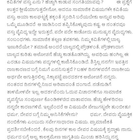
ಕವಿತೆಗಳ ವಸ್ತು ಏನು ? ಹೆಚ್ಚಾಗಿ ಕಾಡುವ ಸಂಗತಿಯಾವವು ? ಈ ಪ್ರಶ್ನೆಗೆ
ಉತ್ತರ ಕ್ಲೀಷೆಯಾಗುತ್ತದೇನೋ, ಆದರೂ ಸಾಮಾಜಿಕ ವಿಷಯಗಳೇ ಕವಿತೆಯ
ವಸ್ತು. ಆಯಾ ಕಾಲಘಟ್ಟಕ್ಕೆ ತಕ್ಕಂತೆ ಸ್ಪಂದಿಸಿ ಬರೆಯಬೇಕು ಅನ್ನುವ ಅರಿವು
ಒಮ್ಮೆ ಮೂಡಿದರೆ ಆ ಜಾಡಿನಿಂದ ತಪ್ಪಿಸಿಕೊಳ್ಳುವುದು ಕಷ್ಟ. ಆ ನಂತರವೂ
ವಸ್ತು ವೈವಿಧ್ಯ ಇದ್ದೇ ಇರುತ್ತದೆ, ಪದೇ ಪದೇ ಕಾಡೋದು ಮನುಷ್ಯನ ವೈರುಧ್ಯಗಳು,
ಸಂಬಂಧಗಳು. ಸಾಮಾಜಿಕ ತಲ್ಲಣ ತವಕಗಳು. ನಿಮ್ಮ ಕವಿತೆಗಳಲ್ಲಿ ಬಾಲ್ಯ
ಇಣುಕಿದೆಯೇ ? ತಮಾಷೆ ಅಂದರೆ ಬಾಲ್ಯದಲ್ಲಿ ಪ್ರೌಢಳಂತೆ, ಪ್ರೌಢಳಾದಾಗ
ಬಾಲ್ಯದ ಕುರಿತು ಆಲೋಚನೆ ಹೆಚ್ಚು ಕಾಡತೊಡಗಿದ್ದು. ಅವಧಿಯ ಹಂಗಿಲ್ಲ, ಈ
ಎರಡೂ ವಿಷಯಗಳು ಪದ್ಯಗಳಲ್ಲಿ ಕಾಣಿಸಿಕೊಂಡಿದೆ. ಶಿಸ್ತಿಲ್ಲ ನನಗೆ!! ಇವತ್ತಿನ
ರಾಜಕಾರಣದ ಬಗ್ಗೆ ನಿಮಗೆ ಏನನಿಸುತ್ತದೆ ? ಬಹಳ ದಿನಗಳವರೆಗೆ ರಾಜಕೀಯ
ಅರ್ಥವೇ ಆಗುತ್ತಿರಲಿಲ್ಲ. ಸಿಕ್ಕಾಪಟ್ಟೆ ಪಾರದರ್ಶಕ ಆಲೋಚನೆ ನನ್ನದು.
ನಂತರದ ದಿನಗಳಲ್ಲಿ ನಿಜದ ಅರಿವಾದಂತೆ ದಂಗಾದೆ. ನಡೆನುಡಿಗೆ
ತಾಳಮೇಳವೇ ಇಲ್ಲ. ಆದರ್ಶವೆಂದು ಓದುವ ವಿಚಾರಗಳಿಗೂ ಸಾಮಾಜಿಕ
ವ್ಯವಸ್ಥೆಗೂ ಸಂಪೂರ್ಣ ಕೊಂಡಿಕಳಚಿದ ವಾತಾವರಣ. ಹೆಚ್ಚು ಹೇಳದಿರಲು
ನನ್ನದೇ ಕಾರಣಗಳಿವೆ. ಇಲ್ಲವೆಂದರೆ ಆ ವಿಷಯವೇ ಪೇಜುಗಟ್ಟಲೇ ತುಂಬೀತು!
ಧರ್ಮ, ದೇವರ ಬಗ್ಗೆ ನಿಮ್ಮ ಅನಿಸಿಕೆಗಳೇನು? ಧರ್ಮ, ದೇವರು ವೈಯಕ್ತಿಕ
ನಂಬಿಕೆಗಳು ಎಂಬುದು ಸರ್ವೇಸಾಧಾರಣ ವಿಷಯ. ಪ್ರಾಮಾಣಿಕತೆ
ಪ್ರದರ್ಶಿಸಬೇಕೆಂದರೆ , ಕೆಲವು ದಿನಗಳ ಕಾಲ ದೇವರ ವಿಷಯಕ್ಕೆ ಶ್ರದ್ಧಾಳು ನಾನು.
ಧರ್ಮದ ಬಗ್ಗೆ ಅಲ್ಲ. ಕಾಲಕ್ರಮೇಣ ಜಾಗೃತಿಯ ಮಿಂಚು ಹರಿಸಿದ್ದು ನನ್ನ