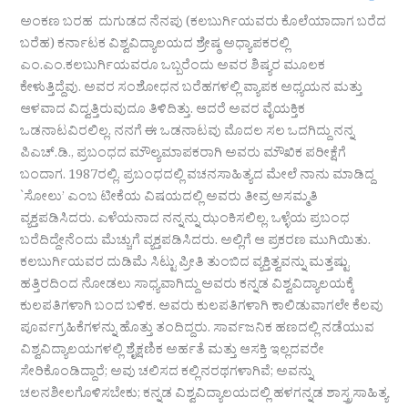
ಅಂಕಣ ಬರಹ ದುಗುಡದ ನೆನಪು (ಕಲಬುರ್ಗಿಯವರು ಕೊಲೆಯಾದಾಗ ಬರೆದ
ಬರೆಹ) ಕರ್ನಾಟಕ ವಿಶ್ವವಿದ್ಯಾಲಯದ ಶ್ರೇಷ್ಠ ಅಧ್ಯಾಪಕರಲ್ಲಿ
ಎಂ.ಎಂ.ಕಲಬುರ್ಗಿಯವರೂ ಒಬ್ಬರೆಂದು ಅವರ ಶಿಷ್ಯರ ಮೂಲಕ
ಕೇಳುತ್ತಿದ್ದೆವು. ಅವರ ಸಂಶೋಧನ ಬರೆಹಗಳಲ್ಲಿ ವ್ಯಾಪಕ ಅಧ್ಯಯನ ಮತ್ತು
ಆಳವಾದ ವಿದ್ವತ್ತಿರುವುದೂ ತಿಳಿದಿತ್ತು. ಆದರೆ ಅವರ ವೈಯಕ್ತಿಕ
ಒಡನಾಟವಿರಲಿಲ್ಲ. ನನಗೆ ಈ ಒಡನಾಟವು ಮೊದಲ ಸಲ ಒದಗಿದ್ದು ನನ್ನ
ಪಿಎಚ್.ಡಿ., ಪ್ರಬಂಧದ ಮೌಲ್ಯಮಾಪಕರಾಗಿ ಅವರು ಮೌಖಿಕ ಪರೀಕ್ಷೆಗೆ
ಬಂದಾಗ. 1987ರಲ್ಲಿ. ಪ್ರಬಂಧದಲ್ಲಿ ವಚನಸಾಹಿತ್ಯದ ಮೇಲೆ ನಾನು ಮಾಡಿದ್ದ
`ಸೋಲು’ ಎಂಬ ಟೀಕೆಯ ವಿಷಯದಲ್ಲಿ ಅವರು ತೀವ್ರ ಅಸಮ್ಮತಿ
ವ್ಯಕ್ತಪಡಿಸಿದರು. ಎಳೆಯನಾದ ನನ್ನನ್ನು ಝಂಕಿಸಲಿಲ್ಲ. ಒಳ್ಳೆಯ ಪ್ರಬಂಧ
ಬರೆದಿದ್ದೇನೆಂದು ಮೆಚ್ಚುಗೆ ವ್ಯಕ್ತಪಡಿಸಿದರು. ಅಲ್ಲಿಗೆ ಆ ಪ್ರಕರಣ ಮುಗಿಯಿತು.
ಕಲಬುರ್ಗಿಯವರ ದುಡಿಮೆ ಸಿಟ್ಟು ಪ್ರೀತಿ ತುಂಬಿದ ವ್ಯಕ್ತಿತ್ವವನ್ನು ಮತ್ತಷ್ಟು
ಹತ್ತಿರದಿಂದ ನೋಡಲು ಸಾಧ್ಯವಾಗಿದ್ದು ಅವರು ಕನ್ನಡ ವಿಶ್ವವಿದ್ಯಾಲಯಕ್ಕೆ
ಕುಲಪತಿಗಳಾಗಿ ಬಂದ ಬಳಿಕ. ಅವರು ಕುಲಪತಿಗಳಾಗಿ ಕಾಲಿಡುವಾಗಲೇ ಕೆಲವು
ಪೂರ್ವಗ್ರಹಿಕೆಗಳನ್ನು ಹೊತ್ತು ತಂದಿದ್ದರು. ಸಾರ್ವಜನಿಕ ಹಣದಲ್ಲಿ ನಡೆಯುವ
ವಿಶ್ವವಿದ್ಯಾಲಯಗಳಲ್ಲಿ ಶೈಕ್ಷಣಿಕ ಅರ್ಹತೆ ಮತ್ತು ಆಸಕ್ತಿ ಇಲ್ಲದವರೇ
ಸೇರಿಕೊಂಡಿದ್ದಾರೆ; ಅವು ಚಲಿಸದ ಕಲ್ಲಿನರಥಗಳಾಗಿವೆ; ಅವನ್ನು
ಚಲನಶೀಲಗೊಳಿಸಬೇಕು; ಕನ್ನಡ ವಿಶ್ವವಿದ್ಯಾಲಯದಲ್ಲಿ ಹಳಗನ್ನಡ ಶಾಸ್ತ್ರಸಾಹಿತ್ಯ