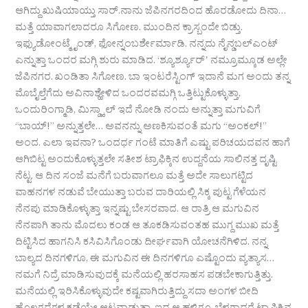
ಆಗಿದ್ದು ಖುಷಿಯಾಯ್ತು ಸಾರ್.ನಾನು ಜೆಪಿನಗರದಿಂದ ಹೊರಡೋದು ದಿನಾ…
ಮತ್ತೆ ಯಾವಾಗಲಾದರೂ ಸಿಗೋಣ. ಮುಂದಿನ ಕ್ರಾಸ್ಬಂದೇ ಬಿಡ್ತು.
ಇಫ್ಯುಡೋಂಟ್ಮೈಂಡ್, ಫೋನ್ನಂಬರ್ಶೇರ್ಮಾಡಿ. ನನ್ನದು ನೈನ್ಡಬಲ್ಎಂಟ್
ಎನ್ನುತ್ತಾ ಒಂದರ ಮಗ್ಗಿ ಶುರು ಮಾಡಿದ. ‘ಶ್ಯೂರ್ಶ್ಯೂರ್ʼ ನಮ್ರೂಮ್ಕೂಡ ಅಲ್ಲೇ
ಜೆಪಿನಗರ. ಖಂಡಿತಾ ಸಿಗೋಣ. ಬಾ ಇಂಟರೆಸ್ಟಿಂಗ್ ಇದಾನೆ ಮಗ ಅಂದು ತನ್ನ
ಮೊಬೈಲ್ತೆಗೆದು ಅವಿನಾಶ್ಹೇಳಿದ ಒಂದರವಮಗ್ಗಿ ಒತ್ತಿಟ್ಟುಕೊಳ್ಳುತ್ತಾ,
ಒಂದುರಿಂಗ್ಮಾಡಿ, ಮಿಸ್ಡ್ಕಾಲ್ ಇದೆ ನೋಡಿ ನಂದು ಅನ್ನುತ್ತಾ ಮಗುವಿಗೆ
“ಬಾಯ್!” ಅನ್ನುತ್ತಲೇ… ಅವನನ್ನು ಅಣಕಿಸುವಂತೆ ಮಗು “ಅಂಕಲ್!”
ಅಂದ. ಎಲಾ ಇವನಾ? ಒಂದರ್ಧ ಗಂಟೆ ಮಾತಿಗೆ ಎಷ್ಟು ಪರಿಚಯದವನ ಹಾಗೆ
ಆಗಿಬಿಟ್ಟ ಅಂದುಕೊಳ್ಳುತ್ತಲೇ ಸತೀಶ ಟ್ರಾಫಿಕ್ಕಿನ ಉದ್ದನೆಯ ಸಾಲಿನತ್ತ ದೃಷ್ಟಿ
ನೆಟ್ಟ. ಆ ದಿನ ಸಂಜೆ ಮನೆಗೆ ಬರುವಾಗಲೂ ಮತ್ತೆ ಅದೇ ಸಾಲುಗಟ್ಟಿದ
ವಾಹನಗಳ ನಡುವೆ ಬೇಯುತ್ತಾ ಬರುವ ದಾರಿಯಲ್ಲಿ ಸಿಕ್ಕ ಪುಟ್ಟ ಗೆಳೆಯನ
ನೆನಪು ಮಾಡಿಕೊಳ್ಳುತ್ತಾ ಇನ್ನಷ್ಟು ಬೇಸರವಾದ. ಆ ರಾತ್ರಿ ಆ ಮಗುವಿನ
ನೆನಪಾಗಿ ತಾನು ಮೊದಲು ಕಂಡ ಆ ತೂಕಡಿಸುವಂತಹ ಮುಗ್ದ ಮುಖ ಮತ್ತೆ
ದಿಟ್ಟಿಸಿದ ಹಾಗನಿಸಿ ಕಸಿವಿಸಿಗೊಂಡು ದೀರ್ಘವಾಗಿ ಯೋಚನೆಗಿಳಿದ. ನನ್ನ
ಬಾಲ್ಯದ ದಿನಗಳಿಗೂ, ಈ ಮಗುವಿನ ಈ ದಿನಗಳಿಗೂ ಎಷ್ಟೊಂದು ವ್ಯತ್ಯಾಸ…
ನಮಗೆ ನಿದ್ರೆ ಮಾಡಿಸುವುದಕ್ಕೆ ಮನೆಯಲ್ಲಿ ಹರಸಾಹಸ ಪಡಬೇಕಾಗುತ್ತಿತ್ತು.
ಮನೆಯಲ್ಲಿ ಇರಿಸಿಕೊಳ್ಳುವುದೇ ಕಷ್ಟವಾಗಿರುತ್ತಿದ್ದು ಸದಾ ಅಂಗಳ ಬೀದಿ