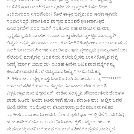
ಸಾವು-ಕೊಲೆಗಳಿಗೆ ಮಾಡುವ ಸಂಭಮ್ರಾಚರಣೆ, ಕರ್ನಾಟಕ ಕಷ್ಟಪಟ್ಟು
ಉಳಿಸಿಕೊಂಡು ಬಂದಿದ್ದ ಸಾಂಸ್ಕøತಿಕ ಮತ್ತು ವೈಚಾರಿಕ ಸಹನೆಗಳು
ತೀರಿರುವುದರ ಸೂಚನೆಯೇ? ಕೊಲೆ ತಾತ್ವಿಕ ಭಿನ್ನಮತದ ಕಾರಣಕ್ಕಾಗಿಯೆ
ಸಂಭವಿಸಿದ್ದರೆ, ಕರ್ನಾಟಕದ ವಾಗ್ವಾದ ಪರಂಪರೆ ಕ್ಷೀಣವಾಗುತ್ತಿದೆ
ಎಂದರ್ಥವೇ? ಪರರ ಸಾವಿಗೆ ಸಂತೋಷ ಪಡುವ ನಂಜಿನ ಮನಸ್ಸು
ಸೃಷ್ಟಿಸಬಲ್ಲವರು ಎಂತಹ ಸಮಾಜ ಮತ್ತು ದೇಶವನ್ನು ಕಟ್ಟಬಯಸಿದ್ದಾರೆ?
ಭಿನ್ನಮತವನ್ನು ಸಂವಾದದ ಮೂಲಕ ಬಗೆಹರಿಸಿಕೊಳ್ಳಬೇಕು ಎಂದು ಬಯಸುವ
ಎಲ್ಲರಿಗೂ ಬರುವ ದಿನಗಳು ಸವಾಲಿನವು. ಇದು ಪ್ರಜಾಪ್ರಭುತ್ವವನ್ನು ರಾಜಕೀಯ
ನೆಲೆಯಲ್ಲಿ ಮಾತ್ರವಲ್ಲ, ಚಿಂತನೆಯ ನೆಲೆಯಲ್ಲಿ ಸಹ ಉಳಿಸಿಕೊಳ್ಳುವ ಪ್ರಶ್ನೆ.
ಇದಕ್ಕೆ `ಮಾರ್ಗ’ ಯಾವುದು? ಇಂತಹ ಅನೇಕ ಜಟಿಲವಾದ ಪ್ರಶ್ನೆಗಳನ್ನು
ಕಲಬುರ್ಗಿಯವರ ಕೊಲೆ ನಮ್ಮ ಮುಂದಿಟ್ಟು ನಿರ್ಗಮಿಸಿದೆ. ಕಷ್ಟ
ತೀರಿಕೊಂಡವರದ್ದಲ್ಲ. ಉತ್ತರದಾಯಿಯಾಗಿ ಬದುಕುವವರದ್ದು. *********
ರಹಮತ್ ತರಿಕೆರೆಯವರು- ಕನ್ನಡದ ಗಮನಾರ್ಹ ಲೇಖಕ. ಹಂಪಿ
ವಿಶ್ವವಿದ್ಯಾಲಯದ ಪ್ರೋಫೆಸರ್. ನಾಡಿನ ಸಂಸ್ಕೃತಿ, ಸೌಹಾರ್ದತೆಯ ಬೇರುಗಳ
ಜಾಡು ಹಿಡಿದು, ಆಯಾ ಊರುಗಳಿಗೆ ಹೋಗಿ, ಮಾಹಿತಿ ಹಾಕಿ, ಅಲ್ಲಿನ ಜನರ
ಜೊತೆ ಬೆರೆತು, ಸಂಶೋಧನಾ ಲೇಖನಗಳನ್ನು ಬರೆದವರು.‌ಕರ್ನಾಟಕದ
ಸಂಗೀತಗಾರರು ಹಾಗೂ ಅವರು ದೇಶದ ಇತರೆ ಭಾಗಗಳಲ್ಲಿ ನೆಲೆಸಿದವರ ಬಗ್ಗೆ
ಹುಡುಕಾಡಿ ಬರೆದವರು. ಅವರ ನಿರೂಪಣಾ ಶೈಲಿ ಅತ್ಯಂತ ಆಕರ್ಷಕ.
ಮನಮುಟ್ಟುವಂತೆ ಬರೆಯುವ ರಹಮತ್ ತರೀಕೆರೆ ಕನ್ನಡದ ,ಬಹುತ್ವದ