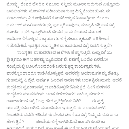
ಮೇಷ್ಟ್ರು ದೇವರ ಹೆಸರಿನ ಸಮೂಹ ಸನ್ನಿಯ ಮೂಲಕ ಜರುಗುವ ಎಷ್ಟೊಂದು
ಅವಘಡಗಳು, ಮೋಸಗಳ ಪರಿಚಯವಾಗುತ್ತಾ ದಿಗ್ಭ್ರಮೆಯಾಯಿತು. ಈ
ಸಂಚುಗಳನ್ನು ವಿರೋಧಿಸಿದರೆ ಕೋಪಗೊಳ್ಳುವ ಹಿತಾಸಕ್ತಿಗಳು ದೇವರು
ಧರ್ಮಗಳ ಮುಖವಾಡಗಳನ್ನು ಪುರಸ್ಕರಿಸುವುದು, ಮಾನ್ಯತೆ ದಕ್ಕಿಸುವ ಬಗ್ಗೆ
ಸೋಜಿಗ ನನಗೆ. ಇನ್ನುಳಿದಂತೆ ದೇವರ ನಾಮಧೇಯದ ಮೂಲಕ
ಆಯೋಜನೆಗೊಳ್ಳುವ ಸತ್ಕಾರ್ಯಗಳ ಬಗ್ಗೆ ಸಕಾರಾತ್ಮಕವಾಗಿ ಪರಿಶೀಲನೆ
ನಡೆಸಬೇಕಿದೆ. ಇವತ್ತಿನ ಸಾಂಸ್ಕೃತಿಕ ವಾತಾವರಣದ ಬಗ್ಗೆ ಏನನಿಸುತ್ತದೆ ?
ಸಾಂಸ್ಕತಿಕ ವಾತಾವರಣದ ಅಲೆಗಳು ಹೆಚ್ಚಾಗುತ್ತಿದೆ. ಎಲ್ಲಾ ಬಗೆಯ
ಕ್ಷೇತ್ರಗಳೂ ಈಗ ಬಹಳಷ್ಟು ಬ್ಯುಜಿಯಾಗಿವೆ. ವರ್ಷಕ್ಕೆ ಒಂದೊ ಎರಡೋ
ಸಂಖ್ಯೆಯಲ್ಲಿ ಊರಿಗೊಂದರಂತೆ ಜರುಗುತ್ತಿದ್ದ ಕಾರ್ಯಕ್ರಮಗಳು,
ವಾರಕ್ಕೊಂದಾದರೂ ಕಾಣಿಸಿಕೊಳ್ಳುತ್ತಿವೆ, ಅದರದ್ದೇ ಆಯಾಮಗಳನ್ನು ಹೊತ್ತು.
ಗುಣಮಟ್ಟ, ಹಿನ್ನೆಲೆ, ಅವುಗಳ ಹಿಂದಿನ ಕಾರಣಗಳು ಬಹಳಷ್ಟಿರಬಹುದು. ಆದರೆ
ಶುದ್ಧತೆಯ ಪ್ರಮಾಣವನ್ನ ಕಾಪಾಡಿಕೊಳ್ಳಬೇಕೆನಿಸುತ್ತದೆ. ಹೀಗೆ ಹೇಳಿದರೆ
ಶುದ್ಧತೆಯ ಮಾಪಕವೇನು ಅಂತ ಕೇಳಿಯಾರು! ಸಾಹಿತ್ಯ ವಲಯದ
ರಾಜಕಾರಣದ ಬಗ್ಗೆ ನೀವು ಹೇಗೆ ಪ್ರತಿಕ್ರಿಯಿಸುವಿರಿ? ಈ ಪ್ರಶ್ನೆ
ಯಾವತ್ತಿನದೂ ಆಗಿದೆ. ಮುಂದೆಯೂ ಇರುತ್ತದೆ. ಈ ವಲಯದೊಳಗೆ
ಸಿಲುಕದಿರುವವರೇ ಕಡಿಮೆ! ಈ ದೇಶದ ಚಲನೆಯ ಬಗ್ಗೆ ನಿಮ್ಮ ಮನಸು ಏನು
ಹೇಳುತ್ತಿದೆ ? ಚಲನೆಯ ಬಗ್ಗೆ ಕಾಳಜಿಯಿದೆ ಹಾಗಾಗಿ ಖಂಡಿತಾ