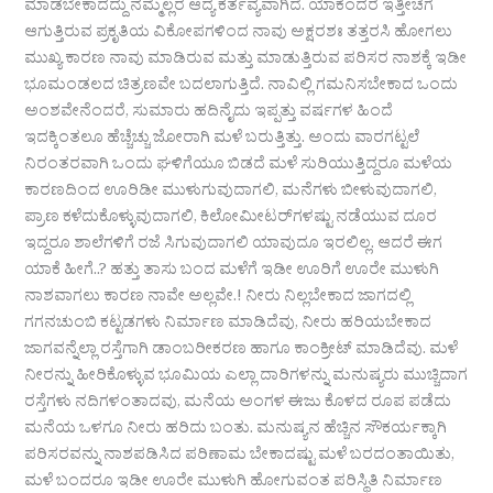
ಮಾಡಬೇಕಾದದ್ದು ನಮ್ಮೆಲ್ಲರ ಆದ್ಯ ಕರ್ತವ್ಯವಾಗಿದೆ. ಯಾಕೆಂದರೆ ಇತ್ತೀಚೆಗೆ
ಆಗುತ್ತಿರುವ ಪ್ರಕೃತಿಯ ವಿಕೋಪಗಳಿಂದ ನಾವು ಅಕ್ಷರಶಃ ತತ್ತರಸಿ ಹೋಗಲು
ಮುಖ್ಯ ಕಾರಣ ನಾವು ಮಾಡಿರುವ ಮತ್ತು ಮಾಡುತ್ತಿರುವ ಪರಿಸರ ನಾಶಕ್ಕೆ ಇಡೀ
ಭೂಮಂಡಲದ ಚಿತ್ರಣವೇ ಬದಲಾಗುತ್ತಿದೆ. ನಾವಿಲ್ಲಿ ಗಮನಿಸಬೇಕಾದ ಒಂದು
ಅಂಶವೇನೆಂದರೆ, ಸುಮಾರು ಹದಿನೈದು ಇಪ್ಪತ್ತು ವರ್ಷಗಳ ಹಿಂದೆ
ಇದಕ್ಕಿಂತಲೂ ಹೆಚ್ಚೆಚ್ಚು ಜೋರಾಗಿ ಮಳೆ ಬರುತ್ತಿತ್ತು. ಅಂದು ವಾರಗಟ್ಟಲೆ
ನಿರಂತರವಾಗಿ ಒಂದು ಘಳಿಗೆಯೂ ಬಿಡದೆ ಮಳೆ ಸುರಿಯುತ್ತಿದ್ದರೂ ಮಳೆಯ
ಕಾರಣದಿಂದ ಊರಿಡೀ ಮುಳುಗುವುದಾಗಲಿ, ಮನೆಗಳು ಬೀಳುವುದಾಗಲಿ,
ಪ್ರಾಣ ಕಳೆದುಕೊಳ್ಳುವುದಾಗಲಿ, ಕಿಲೋಮೀಟರ್‌ಗಳಷ್ಟು ನಡೆಯುವ ದೂರ
ಇದ್ದರೂ ಶಾಲೆಗಳಿಗೆ ರಜೆ ಸಿಗುವುದಾಗಲಿ ಯಾವುದೂ ಇರಲಿಲ್ಲ. ಆದರೆ ಈಗ
ಯಾಕೆ ಹೀಗೆ..? ಹತ್ತು ತಾಸು ಬಂದ ಮಳೆಗೆ ಇಡೀ ಊರಿಗೆ ಊರೇ ಮುಳುಗಿ
ನಾಶವಾಗಲು ಕಾರಣ ನಾವೇ ಅಲ್ಲವೇ.! ನೀರು ನಿಲ್ಲಬೇಕಾದ ಜಾಗದಲ್ಲಿ
ಗಗನಚುಂಬಿ ಕಟ್ಟಡಗಳು ನಿರ್ಮಾಣ ಮಾಡಿದೆವು, ನೀರು ಹರಿಯಬೇಕಾದ
ಜಾಗವನ್ನೆಲ್ಲಾ ರಸ್ತೆಗಾಗಿ ಡಾಂಬರೀಕರಣ ಹಾಗೂ ಕಾಂಕ್ರೀಟ್ ಮಾಡಿದೆವು. ಮಳೆ
ನೀರನ್ನು ಹೀರಿಕೊಳ್ಳುವ ಭೂಮಿಯ ಎಲ್ಲಾ ದಾರಿಗಳನ್ನು ಮನುಷ್ಯರು ಮುಚ್ಚಿದಾಗ
ರಸ್ತೆಗಳು ನದಿಗಳಂತಾದವು, ಮನೆಯ ಅಂಗಳ ಈಜು ಕೊಳದ ರೂಪ ಪಡೆದು
ಮನೆಯ ಒಳಗೂ ನೀರು ಹರಿದು ಬಂತು. ಮನುಷ್ಯನ ಹೆಚ್ಚಿನ ಸೌಕರ್ಯಕ್ಕಾಗಿ
ಪರಿಸರವನ್ನು ನಾಶಪಡಿಸಿದ ಪರಿಣಾಮ ಬೇಕಾದಷ್ಟು ಮಳೆ ಬರದಂತಾಯಿತು,
ಮಳೆ ಬಂದರೂ ಇಡೀ ಊರೇ ಮುಳುಗಿ ಹೋಗುವಂತ ಪರಿಸ್ಥಿತಿ ನಿರ್ಮಾಣ