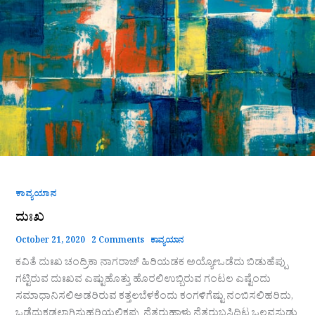
ಕಾವ್ಯಯಾನ
ದುಃಖ
October 21, 2020
2 Comments
ಕಾವ್ಯಯಾನ
ಕವಿತೆ ದುಃಖ ಚಂದ್ರಿಕಾ ನಾಗರಾಜ್ ಹಿರಿಯಡಕ ಅಯ್ಯೋಒಡೆದು ಬಿಡುಹೆಪ್ಪು
ಗಟ್ಟಿರುವ ದುಃಖವ ಎಷ್ಟುಹೊತ್ತು ಹೊರಲಿಉಬ್ಬಿರುವ ಗಂಟಲ ಎಷ್ಟೆಂದು
ಸಮಾಧಾನಿಸಲಿಅಡರಿರುವ ಕತ್ತಲಬೆಳಕೆಂದು ಕಂಗಳಿಗೆಷ್ಟು ನಂಬಿಸಲಿಹರಿದು,
ಒಡೆದುಕಡಲಾಗಿಸುಹರಿಯಲಿಕಪ್ಪು ನೆತ್ತರುಹಾಳು ನೆತ್ತರುಬಸಿದಿಟ್ಟ ಒಲವಸುಡು