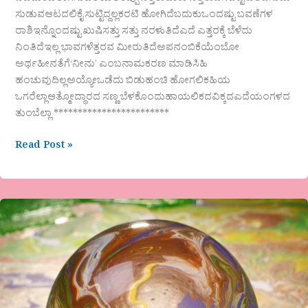
ಸುಡುವಆಟದಲಿಕೈ ಸುಟ್ಟಿದ್ದಲ್ಲಕರಟಿ ಹೋಗಿದೆಬದುಕುಒಂದಷ್ಟು ಬವಣೆಗಳ
ರಾಶಿಇನ್ನೊಂದಷ್ಟು ಖುಷಿಸತ್ತು ಸತ್ತು ನರಳುತಿದೆಎದೆ ಎತ್ತರಕ್ಕೆ ಬೆಳೆದು
ನಿಂತಿದೆಇಲ್ಲ ಭಾವಗಳೆತ್ತರವ ಮೀರುತಿದೆಅಪನಂಬಿಕೆಯೆಂಬೋ
ಅರ್ಥಹೀನತೆಗೆ‘ನೀನು’ ಎಂಬನಾಮಕರಣ ಮಾಡಿಸಿಹಿ
ಹಂಚುವುದಿಲ್ಲಅಯ್ಯೋಒಡೆದು ಬಿಡುಹಂಚಿ ಹೋಗಲಿಕಹಿಯ
ಒಗರೆಲ್ಲಾಆತ್ಮೋದ್ಧಾರದ ಸಣ್ಣ ಬೆಳಕೊಂದುಹಾಯಲಿಕದವಿಕ್ಕದಎದೆಯಂಗಳದ
ತುಂಬೆಲ್ಲಾ ************************
Read Post »
ಸಂದಣಿ