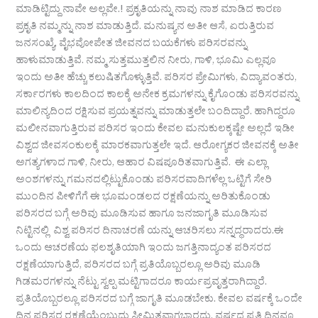
ಮಾಡಿಟ್ಟಿದ್ದು ನಾವೇ ಅಲ್ಲವೇ.! ಪ್ರಕೃತಿಯನ್ನು ನಾವು ನಾಶ ಮಾಡಿದ ಕಾರಣ
ಪ್ರಕೃತಿ ನಮ್ಮನ್ನು ನಾಶ ಮಾಡುತ್ತಿದೆ. ಮನುಷ್ಯನ ಅತೀ ಆಸೆ, ಏರುತ್ತಿರುವ
ಜನಸಂಖ್ಯೆ, ವೈಭವೋಪೇತ ಜೀವನದ ಬಯಕೆಗಳು ಪರಿಸರವನ್ನು
ಹಾಳುಮಾಡುತ್ತಿವೆ. ನಮ್ಮ ಸುತ್ತಮುತ್ತಲಿನ ನೀರು, ಗಾಳಿ, ಭೂಮಿ ಎಲ್ಲವೂ
ಇಂದು ಅತೀ ಹೆಚ್ಚು ಕಲುಷಿತಗೊಳ್ಳುತ್ತಿವೆ. ಪರಿಸರ ಪ್ರೇಮಿಗಳು, ವಿದ್ಯಾವಂತರು,
ಸರ್ಕಾರಗಳು ಕಾಲದಿಂದ ಕಾಲಕ್ಕೆ ಅನೇಕ ಕ್ರಮಗಳನ್ನು ಕೈಗೊಂಡು ಪರಿಸರವನ್ನು
ಮಾಲಿನ್ಯದಿಂದ ರಕ್ಷಿಸುವ ಪ್ರಯತ್ನವನ್ನು ಮಾಡುತ್ತಲೇ ಬಂದಿದ್ದಾರೆ. ಹಾಗಿದ್ದರೂ
ಮಲೀನವಾಗುತ್ತಿರುವ ಪರಿಸರ ಇಂದು ಕೇವಲ ಮನುಕುಲಕ್ಕಷ್ಟೇ ಅಲ್ಲದೆ ಇಡೀ
ವಿಶ್ವದ ಜೀವಸಂಕುಲಕ್ಕೆ ಮಾರಕವಾಗುತ್ತಲೇ ಇದೆ. ಆರೋಗ್ಯಕರ ಜೀವನಕ್ಕೆ ಅತೀ
ಅಗತ್ಯಗಳಾದ ಗಾಳಿ, ನೀರು, ಆಹಾರ ವಿಷಪೂರಿತವಾಗುತ್ತಿವೆ. ಈ ಎಲ್ಲಾ
ಅಂಶಗಳನ್ನು ಗಮನದಲ್ಲಿಟ್ಟುಕೊಂಡು ಪರಿಸರವಾದಿಗಳೆಲ್ಲ ಒಟ್ಟಿಗೆ ಸೇರಿ
ಮುಂದಿನ ಪೀಳಿಗೆಗೆ ಈ ಭೂಮಂಡಲದ ರಕ್ಷಣೆಯನ್ನು ಅರಿತುಕೊಂಡು
ಪರಿಸರದ ಬಗ್ಗೆ ಅರಿವು ಮೂಡಿಸುವ ಹಾಗೂ ಜನಜಾಗೃತಿ ಮೂಡಿಸುವ
ನಿಟ್ಟಿನಲ್ಲಿ ವಿಶ್ವ ಪರಿಸರ ದಿನಾಚರಣೆ ಯನ್ನು ಆಚರಿಸಲು ಸನ್ನದ್ಧರಾದರು.ಈ
ಒಂದು ಆಚರಣೆಯ ಫಲಶೃತಿಯಾಗಿ ಇಂದು ಜಗತ್ತಿನಾದ್ಯಂತ ಪರಿಸರದ
ರಕ್ಷಣೆಯಾಗುತ್ತಿದೆ, ಪರಿಸರದ ಬಗ್ಗೆ ಪ್ರತಿಯೊಬ್ಬರಲ್ಲೂ ಅರಿವು ಮೂಡಿ
ಗಿಡಮರಗಳನ್ನು ನೆಟ್ಟು ಸ್ವಲ್ಪ ಮಟ್ಟಿಗಾದರೂ ಕಾರ್ಯಪ್ರವೃತ್ತರಾಗಿದ್ದಾರೆ.
ಪ್ರತಿಯೊಬ್ಬರಲ್ಲೂ ಪರಿಸರದ ಬಗ್ಗೆ ಜಾಗೃತಿ ಮೂಡಬೇಕು. ಕೇವಲ‌ ವರ್ಷಕ್ಕೆ ಒಂದೇ
ದಿನ ಪರಿಸರ ರಕ್ಷಣೆಯೆಂಬುದು ಸೀಮಿತವಾಗಬಾರದು. ವರ್ಷದ ಪ್ರತಿ ದಿನವೂ