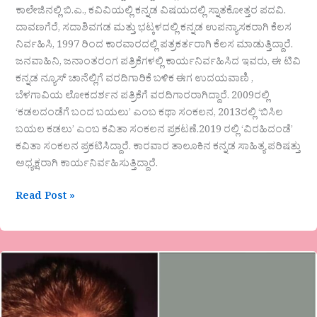
ಕಾಲೇಜಿನಲ್ಲಿ ಬಿ.ಎ., ಕವಿವಿಯಲ್ಲಿ ಕನ್ನಡ ವಿಷಯದಲ್ಲಿ ಸ್ನಾತಕೋತ್ತರ ಪದವಿ.
ದಾವಣಗೆರೆ, ಸದಾಶಿವಗಡ ಮತ್ತು ಭಟ್ಕಳದಲ್ಲಿ ಕನ್ನಡ ಉಪನ್ಯಾಸಕರಾಗಿ ಕೆಲಸ
ನಿರ್ವಹಿಸಿ, 1997 ರಿಂದ ಕಾರವಾರದಲ್ಲಿ ಪತ್ರಕರ್ತರಾಗಿ ಕೆಲಸ ಮಾಡುತ್ತಿದ್ದಾರೆ.
ಜನವಾಹಿನಿ, ಜನಾಂತರಂಗ ಪತ್ರಿಕೆಗಳಲ್ಲಿ ಕಾರ್ಯನಿರ್ವಹಿಸಿದ ಇವರು, ಈ ಟಿವಿ
ಕನ್ನಡ ನ್ಯೂಸ್ ಚಾನೆಲ್ಲಿಗೆ ವರದಿಗಾರಿಕೆ ಬಳಿಕ ಈಗ ಉದಯವಾಣಿ ,
ಬೆಳಗಾವಿಯ ಲೋಕದರ್ಶನ ಪತ್ರಿಕೆಗೆ ವರದಿಗಾರರಾಗಿದ್ದಾರೆ. 2009ರಲ್ಲಿ
‘ಕಡಲದಂಡೆಗೆ ಬಂದ ಬಯಲು’ ಎಂಬ ಕಥಾ ಸಂಕಲನ, 2013ರಲ್ಲಿ ‘ಬಿಸಿಲ
ಬಯಲ ಕಡಲು’ ಎಂಬ ಕವಿತಾ ಸಂಕಲನ ಪ್ರಕಟಣೆ.2019 ರಲ್ಲಿ ‘ವಿರಹಿದಂಡೆ’
ಕವಿತಾ ಸಂಕಲನ ಪ್ರಕಟಿಸಿದ್ದಾರೆ. ಕಾರವಾರ ತಾಲೂಕಿನ ಕನ್ನಡ ಸಾಹಿತ್ಯ ಪರಿಷತ್ತು
ಅಧ್ಯಕ್ಷರಾಗಿ ಕಾರ್ಯನಿರ್ವಹಿಸುತ್ತಿದ್ದಾರೆ.‌
Read Post »