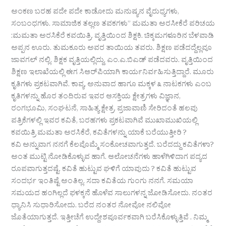
ಅಂಕಣ ಬರಹ ಪದೇ ಪದೇ ಕಾಡೋದು ಮನುಷ್ಯನ ವೈರುಧ್ಯಗಳು,
ಸಂಬಂಧಗಳು. ಸಾಮಾಜಿಕ ತಲ್ಲಣ ತವಕಗಳು” ಮಮತಾ ಅರಸೀಕೆರೆ ಪರಿಚಯ
:ಮಮತಾ ಅರಸಿಕೆರೆ ಕವಯಿತ್ರಿ. ವೃತ್ತಿಯಿಂದ ಶಿಕ್ಷಕಿ. ಚಿಕ್ಕಮಗಳೂರಿನ ಬೆಳವಾಡಿ
ಅಪ್ಪನ ಊರು. ತುಮಕೂರು ಅವರ ತಾಯಿಯ ತವರು. ಶಿಕ್ಷಣ ಪಡೆದದ್ದೆಲ್ಲವೂ
ಜಾವಗಲ್ ನಲ್ಲಿ. ಶಿಕ್ಷಕ ವೃತ್ತಿಯಲ್ಲಿದ್ದು, ಎಂ.ಎ.ಬಿಎಡ್ ಪಡೆದವರು. ವೃತ್ತಿಯಿಂದ
ಶಿಕ್ಷಣ ಇಲಾಖೆಯಲ್ಲಿ ಈಗ ಸಿಆರ್‌ಪಿಯಾಗಿ ಕಾರ್ಯನಿರ್ವಹಿಸುತ್ತಿದ್ದಾರೆ. ಮೂರು
ಕೃತಿಗಳು ಪ್ರಕಟವಾಗಿವೆ. ಕಾವ್ಯ, ಅನುವಾದ ಹಾಗೂ ಮಕ್ಕಳ ೩ ನಾಟಕಗಳು ಎಂಬ
ಕೃತಿಗಳನ್ನು ಹೊರ ತಂದಿರುವ ಇವರ ಆಸಕ್ತಿಯ ಕ್ಷೇತ್ರಗಳು ವಿಜ್ಞಾನ,
ರಂಗಭೂಮಿ, ಸಂಘಟನೆ, ಸಾಹಿತ್ಯ ಕ್ಷೇತ್ರ. ಪ್ರಜಾವಾಣಿ ಸೇರಿದಂತೆ ಹಲವು
ಪತ್ರಿಕೆಗಳಲ್ಲಿ ಇವರ ಕವಿತೆ, ಬರಹಗಳು ಪ್ರಕಟವಾಗಿವೆ ಮುಖಾಮುಖಿಯಲ್ಲಿ
ಕವಯಿತ್ರಿ ಮಮತಾ ಅರಸಿಕೆರೆ, ಕವಿತೆಗಳನ್ನು ಯಾಕೆ ಬರೆಯುತ್ತೀರಿ ?
ಕವಿ ಅನ್ನುವಾಗ ನನಗೆ ಕೆಲವೊಮ್ಮೆ ಸಂಕೋಚವಾಗುತ್ತದೆ. ಬರೆದದ್ದು ಕವಿತೆಗಳಾ?
ಅಂತ ಮುಟ್ಟಿ ನೋಡಿಕೊಳ್ಳುವ ಹಾಗೆ. ಆಲೋಚನೆಗಳು ಹಾಳೆಗಿಳಿದಾಗ ಪದ್ಯದ
ರೂಪವಾಗುತ್ತದಷ್ಟೆ. ಕವಿತೆ ಹುಟ್ಟುವ ಘಳಿಗೆ ಯಾವುದು ? ಕವಿತೆ ಹುಟ್ಟುವ
ಸಂದರ್ಭ ಇಂತಿಷ್ಟೆ ಅಂತಿಲ್ಲ. ಸದಾ ಕವಿತೆಯ ಗುಂಗು ನನಗೆ. ಸಮಯಾ
ಸಮಯದ ಹಂಗಿಲ್ಲದೆ ಫಳಕ್ಕನೆ ಹೊಳೆವ ಸಾಲುಗಳನ್ನ ಜೋಡಿಸೋದು. ನಂತರ
ಧ್ಯಾನಿಸಿ ಸುಧಾರಿಸೋದು. ಬರೆದ ನಂತರ ನೋವೋ ನಲಿವೋ
ಜೊತೆಯಾಗುತ್ತದೆ. ಇತ್ತೀಚೆಗೆ ಉದ್ದೇಶಪೂರ್ವಕವಾಗಿ ಬರೆಸಿಕೊಳ್ಳುತ್ತಿವೆ . ನಿಮ್ಮ