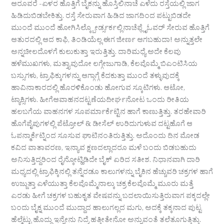
ಆರೂವರೆ -ಏಳರ ಹೊತ್ತಿಗೆ ಬೈಕನ್ನು ಹೊಸ್ತಿಲಿನಾಚೆ ಎಳೆದು ರಸ್ತೆಯಲ್ಲಿ ಜಾಗ
ಹಿಡಿದುಬಿಡಬೇಕಿತ್ತು. ರಸ್ತೆ ಸೇರುವಾಗ ಹಿಡಿದ ಜಾಗದಿಂದ ಪಟ್ಟುಬಿಡದೇ
ಮುಂದೆ ಮುಂದೆ ಹೋಗಿಸಿಲ್ಕ್ಬೋರ್ಡ್ಸರ್ಕಲ್ಲಿನಾಚೆಫ್ಲೈಓವರ್ ಸೇರುವ ಹೊತ್ತಿಗೆ
ಆತುರದಲ್ಲಿ ಆದ ಕಾಫಿ, ತಿಂಡಿಯೆಲ್ಲ ಈಗ ಜೀರ್ಣ ಆಗಬಹುದಾ! ಅನ್ನುತ್ತಲೇ
ಅನ್ನಚೀಲದೊಳಗೆ ಕುಲುಕುತ್ತಾ ಇರುತ್ತಿತ್ತು. ದಾರಿಮಧ್ಯೆ ಅದೇ ಕೆಲವು
ಹಳೆಮುಖಗಳು, ಮತ್ತ್ಯಾವುದೋ ಲಗ್ಗೇಜುಗಾಡಿ, ಕೆಲವೊಮ್ಮೆ ಬಿಎಂಟಿಸಿಯ
ಬಸ್ಸುಗಳು, ಟ್ರಾಫಿಕ್ಕುಗಳನ್ನು ಆಗ್ಗಾಗ್ಗೆ ಕೆದಕುತ್ತಾ ಮುಂದೆ ತಳ್ಳುವುದಕ್ಕೆ
ಹಾವಿನಾಕಾರದಲ್ಲಿ ಹೊರಳಿಕೊಂಡು ಹೋಗುವ ಸ್ಕೂಟಿಗಳು. ಆಟೋ,
ಟ್ಯಾಕ್ಸಿಗಳು. ಹೀಗೆಆವಾಹನದಟ್ಟಣೆಯದೀರ್ಘನೋಟ ಒಂದು ರೀತಿಯ
ಹಲಬಗೆಯ ವಾಹನಗಳ ಸೂಪರ್ಮಾರ್ಕೆಟ್ಟಿನ ಹಾಗೆ ಕಾಣುತ್ತಿತ್ತು. ತರಹೇವಾರಿ
ಹೊಗೆಪೈಪುಗಳಲ್ಲಿ ಪೆಟ್ರೋಲ್ & ಡೀಸೆಲ್ ಉರಿದುಗುಳುವ ದಟ್ಟಹೊಗೆ ಆ
ಓಪನ್ಮಾರ್ಕೆಟ್ನಿಂದ ಸೂಸುವ ಘಾಟಿನಂತಿರುತ್ತಿತ್ತು. ಅದೊಂದು ದಿನ ಮೋಡ
ಕವಿದ ವಾತಾವರಣ, ಇನ್ಯಾವ ಕ್ಷಣದಲ್ಲಾದರೂ ಮಳೆ ಬಂದು ಬಿಡಬಹುದು
ಅನಿಸುತ್ತಿದ್ದರಿಂದ ರೈನ್ಕೋಟ್ಹಿಡಿದೇ ಬೈಕ್ ಏರಿದ ಸತೀಶ. ನಿಧಾನವಾಗಿ ದಾರಿ
ಮಧ್ಯದಲ್ಲಿ ಟ್ರಾಫಿಕ್ಕಿನಲ್ಲಿ ತನ್ನೆರಡೂ ಕಾಲುಗಳನ್ನು ಬೈಕಿನ ಹೆಚ್ಚುವರಿ ಚಕ್ರಗಳ ಹಾಗೆ
ಉಜ್ಜುತ್ತಾ ಎಳೆಯುತ್ತಾ ಕೆಲವೊಮ್ಮೆನಾಲ್ಕು ಚಕ್ರ ಕೆಲವೊಮ್ಮೆ ಮೂರು ಮತ್ತೆ
ಎರಡು ಹೀಗೆ ಚಕ್ರಗಳ ಬಹುಕೃತ ವೇಷವನ್ನು ಬದಲಾಯಿಸುತ್ತಿರುವಾಗ ಪಕ್ಕದಲ್ಲೇ
ಬಂದು ಬೈಕ್ನ ಮುಂದೆ ಮುದ್ದಾದ ಹಾಲುಗಲ್ಲದ ಮಗು, ಅದಕ್ಕೆ ತಕ್ಕನಾದ ಪುಟ್ಟ
ಹೆಲ್ಮೆಟ್ಟು ಹೊದ್ದು ಇನ್ನೇನು ನಿದ್ರೆ ಹತ್ತೀತೇನೋ ಅನ್ನುವಂತೆ ತಲೆತೂಗುತ್ತಿತ್ತು.