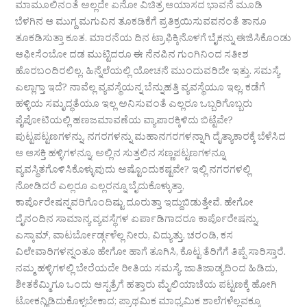
ಮಾಮೂಲಿನಂತೆ ಅಲ್ಲದೇ ಏನೋ ವಿಚಿತ್ರ ಆಯಾಸದ ಭಾವನೆ ಮೂಡಿ
ಬೆಳಗಿನ ಆ ಮುಗ್ದ ಮಗುವಿನ ತೂಕಡಿಕೆಗೆ ಪ್ರತಿಕ್ರಯಿಸುವವನಂತೆ ತಾನೂ
ತೂಕಡಿಸುತ್ತಾ ಕೂತ. ಮಾರನೆಯ ದಿನ ಟ್ರಾಫಿಕ್ಕಿನೊಳಗೆ ಬೈಕನ್ನು ಈಜಿಸಿಕೊಂಡು
ಆಫೀಸೆಂಬೋ ದಡ ಮುಟ್ಟಿದರೂ ಈ ನೆನಪಿನ ಗುಂಗಿನಿಂದ ಸತೀಶ
ಹೊರಬಂದಿರಲಿಲ್ಲ. ಹಿನ್ನೆಲೆಯಲ್ಲಿ ಯೋಚನೆ ಮುಂದುವರಿದೇ ಇತ್ತು. ಸಮಸ್ಯೆ
ಎಲ್ಲಾಗ್ತಾ ಇದೆ? ನಾವೆಲ್ಲ ವ್ಯವಸ್ಥೆಯನ್ನ ಬೆನ್ನುಹತ್ತಿ ವ್ಯವಸ್ಥೆಯೂ ಇಲ್ಲ, ಕಡೆಗೆ
ಹಳ್ಳಿಯ ಸಮೃದ್ಧತೆಯೂ ಇಲ್ಲ ಅನಿಸುವಂತೆ ಎಲ್ಲರೂ ಒಬ್ಬರಿಗೊಬ್ಬರು
ಪೈಪೋಟಿಯಲ್ಲಿ ಹಣಜಮಾವಣೆಯ ವ್ಯಾಪಾರಕ್ಕಿಳಿದು ಬಿಟ್ಟೆವೇ?
ಪುಟ್ಟಪಟ್ಟಣಗಳನ್ನು, ನಗರಗಳನ್ನು ಮಹಾನಗರಗಳನ್ನಾಗಿ ದೈತ್ಯಾಕಾರಕ್ಕೆ ಬೆಳೆಸಿದ
ಆ ಆಸಕ್ತಿ ಹಳ್ಳಿಗಳನ್ನೂ, ಅಲ್ಲಿನ ಸುತ್ತಲಿನ ಸಣ್ಣಪಟ್ಟಣಗಳನ್ನೂ
ವ್ಯವಸ್ಥಿತಗೊಳಿಸಿಕೊಳ್ಳುವುದು ಅಷ್ಟೊಂದುಕಷ್ಟವೇ? ಇಲ್ಲಿ ನಗರಗಳಲ್ಲಿ
ನೋಡಿದರೆ ಎಲ್ಲರೂ ಎಲ್ಲರನ್ನೂ ಬೈದುಕೊಳ್ಳುತ್ತಾ,
ಕಾರ್ಪೊರೇಷನ್ನವರಿಗೊಂದಿಷ್ಟು ದೂರುತ್ತಾ ಇದ್ದುಬಿಡುತ್ತೇವೆ. ಹೇಗೋ
ದೈನಂದಿನ ಸಾಮಾನ್ಯ ವ್ಯವಸ್ಥೆಗಳ ಏರ್ಪಾಡಿಗಾದರೂ ಕಾರ್ಪೊರೇಷನ್ನು,
ಎಸ್ಕಾಮ್, ವಾಟರ್ಬೋರ್ಡ್ಗಳೆಲ್ಲ ನೀರು, ವಿದ್ಯುತ್ತು, ಚರಂಡಿ, ಕಸ
ವಿಲೇವಾರಿಗಳನ್ನಂತೂ ಹೇಗೋ ಹಾಗೆ ತೂಗಿಸಿ, ಕೊಟ್ಟ ತೆರಿಗೆಗೆ ತಿಪ್ಪೆ ಸಾರಿಸ್ತಾರೆ.
ನಮ್ಮ ಹಳ್ಳಿಗಳಲ್ಲಿ ಬೇರೆಯದೇ ರೀತಿಯ ಸಮಸ್ಯೆ. ಜಾತಿಜಾಡ್ಯದಿಂದ ಹಿಡಿದು,
ಶೀತಕೆಮ್ಮಿಗೂ ಒಂದು ಆಸ್ಪತ್ರೆಗೆ ಹತ್ತಾರು ಮೈಲಿಯಾಚೆಯ ಪಟ್ಟಣಕ್ಕೆ ಹೋಗಿ
ಟೋಕನ್ಹಿಡಿದುಕೊಳ್ಳಬೇಕಾದ; ಪ್ರಾಥಮಿಕ ಮಾಧ್ಯಮಿಕ ಶಾಲೆಗಳೆಲ್ಲವಕ್ಕೂ