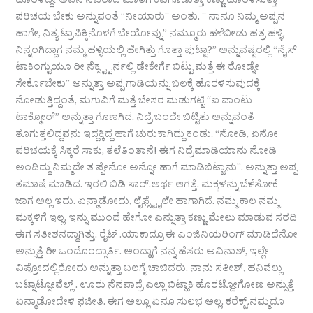
ಹೊರಳಿದ್ದೇ ಅವನ ನವಿರಾದ ಮಾತಿಗೆ ಕಿವಿಗೊಡುತ್ತಾ ಕಣ್ಣು ಹೊರಳಿಸುತ್ತಾ
ಪರಿಚಯ ಬೇಕು ಅನ್ನುವಂತೆ “ನೀಯಾರು” ಅಂತು. ” ನಾನೂ ನಿಮ್ಮ ಅಪ್ಪನ
ಹಾಗೇ, ನಿತ್ಯ ಟ್ರಾಫಿಕ್ಕಿನೊಳಗೆ ಬೇಯೋವ್ನು” ನಮ್ಮೂರು ಹಳೆಬೀಡು ಹತ್ರ ಹಳ್ಳಿ.
ನಿನ್ನಂಗಿದ್ದಾಗ ನಮ್ಮ ಹಳ್ಳಿಯಲ್ಲಿ ಹೇಗಿತ್ತು ಗೊತ್ತಾ ಪುಟ್ಟಾ?” ಅನ್ನುವಷ್ಟರಲ್ಲಿ “ನೈಸ್
ಟಾಕಿಂಗ್ಟುಯೂ ರೀ ನೆಕ್ಸ್ಟ್ಟರ್ನಲ್ಲಿ ಡೇಕೇರ್ಗೆ ಬಿಟ್ಟು ಮತ್ತೆ ಈ ರೋಡ್ನೇ
ಸೇರ್ಕೊಬೇಕು” ಅನ್ನುತ್ತಾ ಅಪ್ಪ ಗಾಡಿಯನ್ನು ಬಲಕ್ಕೆ ಹೊರಳಿಸುವುದಕ್ಕೆ
ನೋಡುತ್ತಿದ್ದಂತೆ, ಮಗುವಿಗೆ ಮತ್ತೆ ಬೇಸರ ಮಡುಗಟ್ಟಿ “ಐ ವಾಂಟು
ಟಾಕ್ಮೋರ್” ಅನ್ನುತ್ತಾ ಗೊಣಗಿದ. ನಿದ್ರೆ ಬಂದೇ ಬಿಟ್ಟಿತು ಅನ್ನುವಂತೆ
ತೂಗುತ್ತಲಿದ್ದವನು ಇದ್ದಕ್ಕಿದ್ದ ಹಾಗೆ ಚುರುಕಾಗಿದ್ದು ಕಂಡು, “ನೋಡಿ, ಏನೋ
ಪರಿಚಯಕ್ಕೆ ಸಿಕ್ಕರೆ ಸಾಕು, ತಲೆತಿಂತಾನೆ! ಈಗ ನಿದ್ರೆಮಾಡಿಯಾನು ನೋಡಿ
ಅಂದಿದ್ದು ನಿಮ್ಮದೇ ತ ಪ್ಪೇನೋ ಅನ್ನೋ ಹಾಗೆ ಮಾಡಿಬಿಟ್ಟಾನು”. ಅನ್ನುತ್ತಾ ಅಪ್ಪ
ತಮಾಷೆ ಮಾಡಿದ. ಇರಲಿ ಬಿಡಿ ಸಾರ್.ಅರ್ಥ ಆಗತ್ತೆ. ಮಕ್ಕಳನ್ನು ಬೆಳೆಸೋಕೆ
ಜಾಗ ಅಲ್ಲ ಇದು. ಏನ್ಮಾಡೋದು, ಲೈಫ್ಸ್ಟೈಲೇ ಹಾಗಾಗಿದೆ. ನಮ್ಮ ಕಾಲ ನಮ್ಮ
ಮಕ್ಕಳಿಗೆ ಇಲ್ಲ. ಇನ್ನು ಮುಂದೆ ಹೇಗೋ ಎನ್ನುತ್ತಾ ಕಣ್ಣು ಮೇಲು ಮಾಡುವ ಸರದಿ
ಈಗ ಸತೀಶನದ್ದಾಗಿತ್ತು. ರೈಟ್ .ಯಾಕಾದ್ರೂ ಈ ಎಂಜಿನಿಯರಿಂಗ್ ಮಾಡಿದೆನೋ
ಅನ್ಸುತ್ತೆ ರೀ ಒಂದೊಂದ್ಸಾರ್ತಿ. ಅಂದ್ಹಾಗೆ ನನ್ನ ಹೆಸರು ಅವಿನಾಶ್, ಇಲ್ಲೇ
ವಿಪ್ರೋದಲ್ಲಿರೋದು ಅನ್ನುತ್ತಾ ಬಲಗೈ ಚಾಚಿದರು. ನಾನು ಸತೀಶ್, ಹನಿವೆಲ್ಲು
ಬಟ್ನಾಟ್ಸೋವೆಲ್ಲ್ . ಊರು ನೆನಪಾದ್ರೆ ಎಲ್ಲಾ ಬಿಟ್ಹಾಕಿ ಹೊರಟ್ಹೋಗೋಣ ಅನ್ಸುತ್ತೆ
ಏನ್ಮಾಡೋದೇಳಿ ಫಜೀತಿ. ಈಗ ಅಲ್ಲೂ ಏನೂ ಸುಲಭ ಅಲ್ಲ. ಕರೆಕ್ಟ್.ನಮ್ಮದೂ