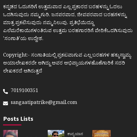
ಕನ್ನಡದ ಓದುಗರಿಗೆ ಉತ್ತಮವಾದ ಎಲ್ಲ ಪ್ರಕಾರದ ಬರಹಳನ್ನು ಓದಲು
ಒದಗಿಸುವುದು ನಮ್ಮ ಗುರಿ. ಜನಪರವಾದ, ಜೀವಪರವಾದ ಬರಹಗಳನ್ನು
ಮಾತ್ರ ಪ್ರಕಟಿಸುವುದು ನಮ್ಮ ನಿಲುವು. ಪ್ರತಿಭೆಯಿದ್ದೂ
ಎಲೆಮರೆಕಾಯಿಗಳಂತಿರುವ ಉತ್ತಮ ಬರಹಗಾರರಿಗೆ ವೇದಿಕೆಒದಗಿಸುವುದು
ʼಸಂಗಾತಿʼಯ ಉದ್ದೇಶ.
Copyright:- ಸಂಗಾತಿಯಲ್ಲಿ ಪ್ರಕಟವಾಗುವ ಎಲ್ಲ ಬರಹಗಳ ಹಕ್ಕುಸ್ವಾಮ್ಯ
ಆಯಾಲೇಖಕರದೇ ಆಗಿದ್ದು ಅವರ ಅಭಿಪ್ರಾಯಗಳಹೊಣೆಗಾರಿಕೆ ಸದರಿ
ಲೇಖಕರದೆ ಆಗಿರುತ್ತದೆ
7019100351
sangaatipatrike@gmail.com
Posts Lists
ಕಾವ್ಯಯಾನ