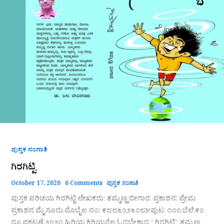
ಪುಸ್ತಕ ಸಂಗಾತಿ
ಗಿರಗಿಟ್ಟಿ
October 17, 2020
6 Comments
ಪುಸ್ತಕ ಸಂಗಾತಿ
ಪುಸ್ತಕ ಪರಿಚಯ ಗಿರಗಿಟ್ಟಿ ಲೇಖಕರು: ತಮ್ಮಣ್ಣ ಬೀಗಾರ. ‌ಪ್ರಕಾಶನ: ಪ್ರೇಮ
ಪ್ರಕಾಶನ ಮೈಸೂರು.ಮೊಬೈಲ ನಂ: ೯೮೮೬೦೨೬೦೮೫ಪುಟ: ೧೦೦.ಬೆಲೆ:೯೦
ರೂ.ಪ್ರಕಟಣೆ:೨೦೨೦ ಹಿರಿಯ ಕಿರಿಯರೆಲ್ಲ ಓದಬೇಕಾದ “ ಗಿರಗಿಟ್ಟಿ” ತಮ್ಮಣ್ಣ