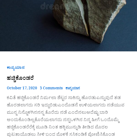
ಕಾವ್ಯಯಾನ
ಹಚ್ಚಿಕೊಂಡರೆ
October 17, 2020
3 Comments
ಕಾವ್ಯಯಾನ
ಕವಿತೆ ಹಚ್ಚಿಕೊಂಡರೆ ನಿರ್ಮಲಾ ಶೆಟ್ಟರ ಸಾಕಿನ್ನು ಹೊರಡುಎನ್ನುವುದೆ ತಡ
ಹೊರಡಲಾಗದು ಸರಿ ಇದ್ದುಬಿಡುಎಂದೊಡನೆ ಉಳಿಯಲಾಗದು ನಡೆಯುವ
ಮುನ್ನ ನಿನ್ನೊಳಗಿನನನ್ನ ತೊರೆದು ನಡೆ ಎಂದೆನಲುಅದೆಷ್ಟು ಬಾರಿ
ಅಂದುಕೊಂಡಿಲ್ಲತೊರೆಯಲಾಗದು ನನ್ನಒಳಗಿನ ನಿನ್ನ ಹೀಗೆ ಒಂದೊಮ್ಮೆ
ಹಚ್ಚಿಕೊಂಡರೆರೆಕ್ಕೆ ಮೂಡಿ ನಿಂತ ಹಕ್ಕಿಮುನ್ನುಡಿ ತೀಡಿದ ಮೊದಲ
ಪುಟತಾಯೊಡಲು ಸೀಳಿ ಬಂದ ಮೊಳಕೆ ಸಸಿಕಂಡಿಕೆ ಪೋಣಿಸಿಕೊಂಡ