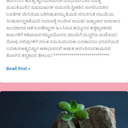
ಹೊಂಗನಸ ಹೊತ್ತು ಹೃದಯದಿಮನಕೆ ಮಾಧುರ್ಯವೀವ ಮಾತೃ
ಮಮತೆಯಲಿ// ಸುಖದುಃಖಗಳ ಸುಮನದಿ ಸ್ವೀಕರಿಸಿ ಸಾಗಲಿಬದುಕಿನ
ಬವಣೆಗಳ ಬೇಗುದಿಯ ಬದಿಗಿಡುತನಮ್ರತೆಯಲಿ ನಗುನಗುತ ನಲುಮೆಯ
ನೀಡುತಸನ್ನಡತೆಯಲಿ ಸಮಾಜಕ್ಕೆ ಸಂದೇಶ ಸಾರುತ// ಅತ್ಯಾಚಾರ ಅನಾಚಾರ
ಅಂಧಕಾರವ ಅಳಿಸುವಹೆಣ್ಣುಗಳ ಹಿಂಸಿಸುವ ಹಮ್ಮೀರರ ಹತ್ತಿಕ್ಕುವಕಪಟ
ಕಾಮಗಳಿಗೆ ಕಡಿವಾಣವ ಕಟ್ಟುವಮೋಸದ ಮಾಯೆಗೆ ಮದ್ದರೆದು ಮಣಿಸುವ//
ನೋವು ನಲಿವುಗಳಿಗೆ ನಗುತ ನಮಿಸುವಬದುಕು ಬರಡಾದರೂ ಭರವಸೆಯಲಿ
ಬದುಕುವಆತ್ಮವಿಶ್ವಾಸ ಆಶಾಭಾವದಲಿ ಆಡುತ ಆನಂದಿಸುವತಾಮಸವ
ತೊಲಗಿಸಿ ತನ್ನರಿವಲಿ ತೇಲುವ// ****************************
Read Post »
ಹಚ್ಚಿಕೊಂಡರೆ