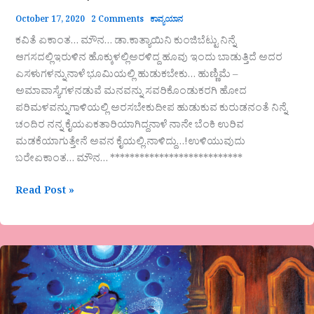
October 17, 2020
2 Comments
ಕಾವ್ಯಯಾನ
ಕವಿತೆ ಏಕಾಂತ… ಮೌನ… ಡಾ.ಕಾತ್ಯಾಯಿನಿ ಕುಂಜಿಬೆಟ್ಟು ನಿನ್ನೆ
ಆಗಸದಲ್ಲಿಇರುಳಿನ ಹೊಕ್ಕುಳಲ್ಲಿಅರಳಿದ್ದ ಹೂವು ಇಂದು ಬಾಡುತ್ತಿದೆ ಅದರ
ಎಸಳುಗಳನ್ನುನಾಳೆ ಭೂಮಿಯಲ್ಲಿ ಹುಡುಕಬೇಕು… ಹುಣ್ಣಿಮೆ –
ಅಮಾವಾಸ್ಯೆಗಳನಡುವೆ ಮನವನ್ನು ಸವರಿಕೊಂಡುಕರಗಿ ಹೋದ
ಪರಿಮಳವನ್ನುಗಾಳಿಯಲ್ಲಿ ಅರಸಬೇಕುದೀಪ ಹುಡುಕುವ ಕುರುಡನಂತೆ ನಿನ್ನೆ
ಚಂದಿರ ನನ್ನ ಕೈಯಏಕತಾರಿಯಾಗಿದ್ದನಾಳೆ ನಾನೇ ಬೆಂಕಿ ಉರಿವ
ಮಡಕೆಯಾಗುತ್ತೇನೆ ಅವನ ಕೈಯಲ್ಲಿ.ನಾಳಿದ್ದು…!ಉಳಿಯುವುದು
ಬರೇಏಕಾಂತ… ಮೌನ… ***************************
Read Post »
ದ್ರೌಪದಿ
ಶಸ್ತ್ರಧಾರಿಯಾಗು