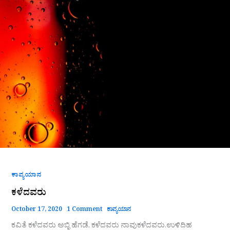
ಕಾವ್ಯಯಾನ
ಕಳೆದವರು
October 17, 2020
1 Comment
ಕಾವ್ಯಯಾನ
ಕವಿತೆ ಕಳೆದವರು ಅಬ್ಳಿ ಹೆಗಡೆ. ಕಳೆದವರು ನಾವುಕಳೆದವರು.ಉಳಿದಿಹ