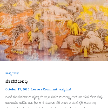
ಕಾವ್ಯಯಾನ
ಜೀವನ ಜಲಧಿ
October 17, 2020
Leave a Comment
ಕಾವ್ಯಯಾನ
ಕವಿತೆ ಜೀವನ ಜಲಧಿ ವೃತ್ಯಾನುಪ್ರಾಸ ಕವನ ಶುಭಲಕ್ಷ್ಮಿ ಆರ್ ನಾಯಕ ಜೀವನವು
ಜಂಜಡದ ಜಟಿಲ ಜಲಧಿಸಹನೆ ಸದಾಚಾರದಿ ಸಾಗು ಸಮಚಿತ್ತದಿಹೂವಂಥ