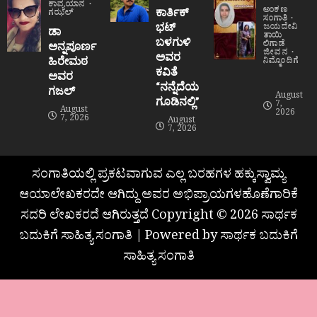
ಕಾವ್ಯಯಾನ
ಅಂಕಣ
ಕಾರ್ತಿಕ್
ಗಝಲ್
ಸಂಗಾತಿ
ಭಟ್
ಜಯದೇವಿ
ಡಾ
ತಾಯಿ
ಬಳಗುಳಿ
ಲಿಗಾಡೆ
ಅನ್ನಪೂರ್ಣ
ಜೀವನ
ಅವರ
ಹಿರೇಮಠ
ನಿಮ್ಮೊಂದಿಗೆ
ಕವಿತೆ
ಅವರ
“ನನ್ನೆದೆಯ
ಗಜಲ್
August
ಗೂಡಿನಲ್ಲಿ”
7,
August
2026
7, 2026
August
7, 2026
ಸಂಗಾತಿಯಲ್ಲಿ ಪ್ರಕಟವಾಗುವ ಎಲ್ಲ ಬರಹಗಳ ಹಕ್ಕುಸ್ವಾಮ್ಯ
ಆಯಾಲೇಖಕರದೇ ಆಗಿದ್ದು ಅವರ ಅಭಿಪ್ರಾಯಗಳಹೊಣೆಗಾರಿಕೆ
ಸದರಿ ಲೇಖಕರದೆ ಆಗಿರುತ್ತದೆ Copyright © 2026 ಸಾರ್ಥಕ
ಬದುಕಿಗೆ ಸಾಹಿತ್ಯ ಸಂಗಾತಿ | Powered by ಸಾರ್ಥಕ ಬದುಕಿಗೆ
ಸಾಹಿತ್ಯ ಸಂಗಾತಿ