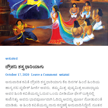
ಅನುವಾದ
ದ್ರೌಪದಿ ಶಸ್ತ್ರಧಾರಿಯಾಗು
October 17, 2020
Leave a Comment
ಅನುವಾದ
ಅನುವಾದಿತ ಕವಿತೆ ದ್ರೌಪದಿ ಶಸ್ತ್ರಧಾರಿಯಾಗು ಕೆಲ ದಿನಗಳ ಹಿಂದೆ ಹಿಂದಿಯ
ಹಾಸ್ಯ ನಟ ವೃಜೇಶ್ ಹೀರ್ಜಿ ಅವರು, ತಮ್ಮ ಮಿತ್ರ ಪುಷ್ಯಮಿತ್ರ ಉಪಾಧ್ಯಾಯ
ಅವರ ಹಿಂದಿ ಕವಿತೆಯನ್ನು ಓದುವ ಒಂದು ವೀಡಿಯೋ ಫೇಸ್ ಬುಕ್ಕಿನಲ್ಲಿ
ಕಾಣಿಸಿತ್ತು. ಅವರು ಭಾವಪೂರ್ಣವಾಗಿ ಓದಿದ್ದು ಅದನ್ನು ಪೂರ್ಣ ನೋಡುವಂತೆ
ಮಾಡಿತು. ಆ ಹಿಂದಿ ಕವಿತೆಯನ್ನು ನಾನು ಕನ್ನಡಕ್ಕೆ ಅನುವಾದಿಸಿದ್ದೇನೆ. ನೂತನ