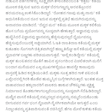
ನಡುವಿನ ವರ್ತನೆಗಳನ್ನು ಸೂಕ್ಷ್ಮವಾಗಿ ತೌಲನಿಕವೆಂಬಂತೆ “ಕತ್ತಲು” ಕತೆಯ
ಮೂಲಕ ಚಿತ್ರಿಸುವ ಇವರು ಮಕ್ಕಳ ಬೆರಗುಗಣ್ಣನ್ನು ಅರವತ್ತೊಂದರ
ಹರಯದಲ್ಲೂ ಉಳಿಸಿಕೊಂಡಿದ್ದಾರೆ. “ರೋಹನ ಗಣಪು ಮತ್ತು ನಾನು” ಕತೆ
ಆಧುನಿಕತೆಯಿಂದ ದೂರ ಇರುವ ಮಕ್ಕಳಲ್ಲಿ ಪ್ರತಿಭೆ ಹುದುಗಿರುವುದನ್ನು
ಅನಾವರಣ ಮಾಡಿದರೆ, “ದೆವ್ವದ ಮರ” ಕತೆಯ ಮೂಲಕ ಮಕ್ಕಳ ಕಲಿಕೆಯ
ಹೊಸ ಬಗೆಯ ಪ್ರಯೋಗವನ್ನು ಸೂಚ್ಯವಾಗಿ ಹೇಳುತ್ತಾರೆ. ಅಜ್ಞಾನವು ಭಯ
ಹುಟ್ಟಿಸಿದರೆ ವಿಜ್ಞಾನವು ಜ್ಞಾನವನ್ನು ಹೆಚ್ಚಿಸುವುದಲ್ಲದೆ ಧೈರ್ಯವನ್ನೂ
ಹೆಚ್ಚಿಸುವುದೆಂಬುದಕ್ಕೆ ಸಾಕ್ಷಿಯಾಗಿದೆ. ಓಇತಿ ರಾಜತಿರಾಜ ಕತೆಯಲ್ಲಿ ಮಕ್ಕಳ
ಕುತೂಹಲ ಸೊಗಸಾಗಿ ಚಿತ್ರಿತವಾಗಿದ್ದರೆ ಹಣ್ಣು ತಿನ್ನೋ ಆಸೆ ಕತೆಯಲ್ಲಿ ಮಕ್ಕಳ
ಸ್ವಭಾವಗಳ ಬಣ್ಣಗಳು ಪರಿಚಯವಾಗುತ್ತವೆ. “ಅಲ್ಲಿ ಕಂಡಿದ್ದೇನು” ಕತೆಯಲ್ಲಿ
ಮಕ್ಕಳ ತುಂಟತನದ ಜೊತೆಗೆ ಹಾವಿನ ಪ್ರಸಂಗದಿಂದ ವಿಚಲಿತರಾಗಿ ಮನೆಗೆ
ಬಂದಾಗ ಮನೆಯವರ ಎಲ್ಲ ಮುಖಗಳಲ್ಲಿಯೂ ಹಾವನ್ನೇ ಕಾಣುವುದು
ವಾಸ್ತವಕ್ಕೆ ಹಿಡಿದ ಕನ್ನಡಿಯಂತಿದೆ. ಮಕ್ಕಳು ಸೂತ್ರ ಹರಿದ ಗಾಳಿ ಪಟದಂತೆ
ಎಲ್ಲೆಂದರಲ್ಲಿ ಗಿರಕಿ ಹೊಡೆವ ಹುಮ್ಮಸ್ಸಿನ ಬುಗ್ಗೆಗಳಾಗಿರುತ್ತಾರೆ. ಇಂತಹ ಮುಕ್ತ
ವಾತಾವರಣದ ಹಕ್ಕುದಾರರಿಗೆ ಪಾಲಕರು ಹಾಕುವ ಚೌಕಟ್ಟುಗಳು ವ್ಯಕ್ತಿತ್ವ
ನಿರ್ಮಾಣದ ತೊಡಕುಗಳಾಗಬಲ್ಲವೆಂಬುದನ್ನು ಸೂಚ್ಯವಾಗಿ ಸೆರೆಹಿಡಿದಿದ್ದಾರೆ.
ಮಣ್ಣಿನ ವಾಸನೆ ಕತೆಯಲ್ಲಿ ನಮ್ಮದಲ್ಲದ ವಸ್ತುವನ್ನು ನಮ್ಮದೆಂದುಕೊಂಡು
ಬೀಗುವವರ ಗರ್ವ ಭಂಗ ನೈಜವಾಗಿ ನೈಸರ್ಗಿಕವಾಗಿಯೇ ಆಗುತ್ತದೆ ಎಂಬ
ಸಿದ್ಧಾಂತವನ್ನು ಪ್ರತಿಪಾದಿಸುವಂತೆ ರಚಿಸಿದ್ದರೆ, ಹೆಗಲ ಮೇಲೆ ಕುಳಿತು ಕತೆಯ