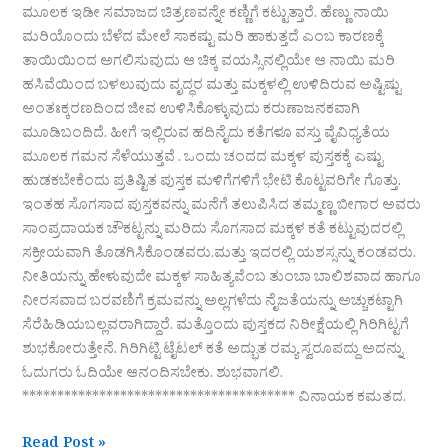
ಮೂಲಕ ಇಡೀ ಸಮಾಜದ ಚಿತ್ರಣವನ್ನೇ ಕಣ್ಣಿಗೆ ಕಟ್ಟುತ್ತಾರೆ. ಹೆಣ್ಣು ನಾಯಿ
ಮರಿಯೊಂದು ಬೆಳೆದ ಮೇಲೆ ಸಾಕಷ್ಟು ಮರಿ ಹಾಕುತ್ತದೆ ಎಂಬ ಕಾರಣಕ್ಕೆ
ತಾಯಿಯಿಂದ ಅಗಲಿಸುವುದು ಆ ಚಿಕ್ಕ ವಯಸ್ಸಿನಲ್ಲಿಯೇ ಆ ನಾಯಿ ಮರಿ
ಹಸಿವೆಯಿಂದ ಬಳಲುವುದು ವೃದ್ಧರ ಮತ್ತು ಮಕ್ಕಳಲ್ಲಿ ಉಳಿದಿರುವ ಅಷ್ಟಿಷ್ಟು
ಅಂತಃಕ್ಕರಣದಿಂದ ಜೀವ ಉಳಿಸಿಕೊಳ್ಳುವುದು ಕರುಣಾಜನಕವಾಗಿ
ಮೂಡಿಬಂದಿದೆ. ಹೀಗೆ ಇಲ್ಲಿರುವ ಹದಿನೈದು ಕತೆಗಳೂ ವಸ್ತು ವೈವಿಧ್ಯತೆಯ
ಮೂಲಕ ಗಮನ ಸೆಳೆಯುತ್ತವೆ . ಒಂದು ಚಂದದ ಮಕ್ಕಳ ಪುಸ್ತಕಕ್ಕೆ ಎಷ್ಟು
ಹುಡಕಬೇಕೆಂದು ಪ್ರತಿಷ್ಟಿತ ಪುಸ್ತಕ ಮಳಿಗೆಗಳಿಗೆ ಭೇಟಿ ಕೊಟ್ಟವರಿಗೇ ಗೊತ್ತು.
ಇಂತಹ ಸೊಗಸಾದ ಪುಸ್ತಕವನ್ನು ಮನೆಗೆ ತಲುಪಿಸಿದ ತಮ್ಮಣ್ಣ ಬೀಗಾರ ಅವರು
ಸಾಂಪ್ರದಾಯಕ ಚೌಕಟ್ಟನ್ನು ಮರಿದು ಸೊಗಸಾದ ಮಕ್ಕಳ ಕತೆ ಕಟ್ಟುವುದರಲ್ಲಿ
ಸಕ್ರೀಯವಾಗಿ ತೊಡಗಿಸಿಕೊಂಡವರು.ಮತ್ತು ಇದರಲ್ಲಿ ಯಶಸ್ಸನ್ನು ಕಂಡವರು.
ನೀತಿಯನ್ನು ಹೇಳುವುದೇ ಮಕ್ಕಳ ಸಾಹಿತ್ಯವೆಂಬ ತುಂಬಾ ಬಾಲಿಶವಾದ ಹಾಗೂ
ನೀರಸವಾದ ಬರವಣಿಗೆ ಕ್ರಮವನ್ನು ಅಲ್ಲಗಳೆದು ನೈಜತೆಯನ್ನು ಅಚ್ಚುಕಟ್ಟಾಗಿ
ಸೆರೆಹಿಡಿಯಬಲ್ಲವರಾಗಿದ್ದಾರೆ. ಮತ್ತೊಂದು ಪುಸ್ತಕದ ನಿರೀಕ್ಷೆಯಲ್ಲಿ ಗಿರಿಗಿಟ್ಟಗೆ
ಶುಭಕೋರುತ್ತೇನೆ. ಗಿರಿಗಿಟ್ಟಿ ಟೈಟಲ್ ಕತೆ ಅದ್ಭುತ ರಮ್ಯ ಸ್ವರೂಪದ್ದು ಅದನ್ನು
ಓದುಗರು ಓದಿಯೇ ಆನಂದಿಸಬೇಕು. ಶುಭವಾಗಲಿ.
*************************************** ವಿನಾಯಕ ಕಮತದ.
Read Post »