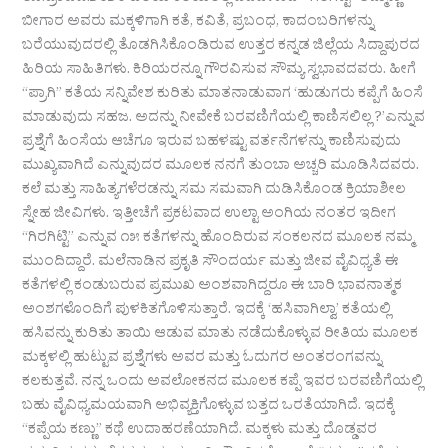
ಬೀಗಾರ ಅವರು ಮಕ್ಕಳಿಗಾಗಿ ಕತೆ, ಕವಿತೆ, ಪ್ರಬಂಧ, ಕಾದಂಬರಿಗಳನ್ನು
ಬರೆಯುವುದರಲ್ಲಿ ತೊಡಗಿಸಿಕೊಂಡಿರುವ ಉತ್ತರ ಕನ್ನಡ ಜಿಲ್ಲೆಯ ಸಿದ್ದಾಪುರದ
ಹಿರಿಯ ಸಾಹಿತಿಗಳು. ಕಿರಿಯರನ್ನೂ ಗೌರವಿಸುವ ಸೌಮ್ಯ ಸ್ವಭಾವದವರು. ಹೀಗೆ
“ಪ್ರಾಗಿ” ಕತೆಯ ಸನ್ನಿವೇಶ ಕುರಿತು ಮಾತನಾಡುವಾಗ ‘ಹುಡುಗರು ಕಪ್ಪೆಗೆ ಹಿಂಸೆ
ಮಾಡುವುದು ಸಹಜ. ಅದನ್ನು ನೀವೇಕೆ ಬರವಣಿಗೆಯಲ್ಲಿ ಕಾಣಿಸಲಿಲ್ಲ ?’ಎನ್ನುವ
ಪ್ರಶ್ನೆಗೆ ಹಿಂಸೆಯ ಆಚೆಗೂ ಇರುವ ಬಹಳಷ್ಟು ವರ್ತನೆಗಳನ್ನು ಕಾಣಿಸುವುದು
ಮುಖ್ಯವಾಗಿದೆ ಎನ್ನುವುದರ ಮೂಲಕ ನನಗೆ ತುಂಬಾ ಅಚ್ಚರಿ ಮೂಡಿಸಿದವರು.
ಕಲೆ ಮತ್ತು ಸಾಹಿತ್ಯಗಳೆರಡನ್ನು ಸಮ ಸಮವಾಗಿ ದುಡಿಸಿಕೊಂಡ ಕ್ರಿಯಾಶೀಲ
ಸ್ನೇಹ ಜೀವಿಗಳು. ಇತ್ತೀಚೆಗೆ ಪ್ರಕಟವಾದ ಉಲ್ಟಾ ಅಂಗಿಯ ನಂತರ ಇದೀಗ
“ಗಿರಗಿಟ್ಟಿ” ಎನ್ನುವ ೧೫ ಕತೆಗಳನ್ನು ಹೊಂದಿರುವ ಸಂಕಲನದ ಮೂಲಕ ನಮ್ಮ
ಮುಂದಿದ್ದಾರೆ. ಮಲೆನಾಡಿನ ಪ್ರಕೃತಿ ಸೌಂದರ್ಯ ಮತ್ತು ಜೀವ ವೈವಿಧ್ಯತೆ ಈ
ಕತೆಗಳಲ್ಲಿ ಕಂಡುಬರುವ ಪ್ರಮುಖ ಅಂಶವಾಗಿದ್ದರೂ ಈ ಬಾರಿ ಭಾವನಾತ್ಮಕ
ಅಂಶಗಳೊಂದಿಗೆ ಪುಳಕಿತಗೊಳಿಸುತ್ತಾರೆ. ಇದಕ್ಕೆ ‘ಹಸಿವಾಗಿಲ್ವಾ’ ಕತೆಯಲ್ಲಿ
ಹಸಿವನ್ನು ಕುರಿತು ತಾಯಿ ಆಡುವ ಮಾತು ನಡೆದುಕೊಳ್ಳುವ ರೀತಿಯ ಮೂಲಕ
ಮಕ್ಕಳಲ್ಲಿ ಹುಟ್ಟುವ ಪ್ರಶ್ನೆಗಳು ಅವರ ಮತ್ತು ಓದುಗರ ಅಂತರಂಗವನ್ನು
ಕಲಕುತ್ತವೆ. ನನ್ನ ಒಂದು ಅವಲೋಕನದ ಮೂಲಕ ಕಪ್ಪೆ ಇವರ ಬರವಣಿಗೆಯಲ್ಲಿ
ಬಹು ವೈವಿಧ್ಯಮಯವಾಗಿ ಅಭಿವ್ಯಕ್ತಿಗೊಳ್ಳುವ ಬತ್ತದ ಒರತೆಯಾಗಿದೆ. ಇದಕ್ಕೆ
“ಕಪ್ಪೆಯ ಕಣ್ಣು” ಕಥೆ ಉದಾಹರಣೆಯಾಗಿದೆ. ಮಕ್ಕಳು ಮತ್ತು ದೊಡ್ಡವರ