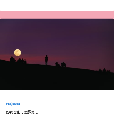
ಏಕಾಂತ…
ಮೌನ…
ಕಾವ್ಯಯಾನ
ಏಕಾಂತ… ಮೌನ…