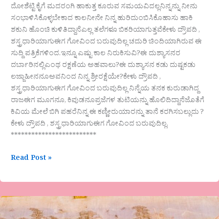
ದೋಶೆಟ್ಟಿ ಕೈಗೆ ಮದರಂಗಿ ಹಾಕುತ್ತ ಕೂರುವ ಸಮಯವಿದಲ್ಲನಿನ್ನನ್ನು ನೀನು
ಸಂಭಾಳಿಸಿಕೊಳ್ಳಬೇಕಾದ ಕಾಲನೀನೇ ನಿನ್ನ ಹುರಿದುಂಬಿಸಿಕೊಹಾಸು ಹಾಕಿ
ಶಕುನಿ ಹೊಂಚಿ ಕುಳಿತಿದ್ದಾನೆಎಲ್ಲ ತಲೆಗಳೂ ಬಿಕರಿಯಾಗುತ್ತವೆಕೇಳು ದ್ರೌಪದಿ ,
ಶಸ್ತ್ರಧಾರಿಯಾಗುಈಗ ಗೋವಿಂದ ಬರುವುದಿಲ್ಲ ಚದುರಿ ಚಿಂದಿಯಾಗಿರುವ ಈ
ಸುದ್ದಿ ಪತ್ರಿಕೆಗಳಿಂದ.ಇನ್ನೂ ಎಷ್ಟು ಕಾಲ ನಿರುಕಿಸುವಿ?ಈ ದುಶ್ಯಾಸನರ
ದರ್ಬಾರಿನಲ್ಲಿಎಂಥ ರಕ್ಷಣೆಯ ಅಹವಾಲು?ಈ ದುಶ್ಯಾಸನ ಕಡು ದುಷ್ಟಕಡು
ಲಜ್ಜಾಹೀನನೂಅವನಿಂದ ನಿನ್ನ ಶ್ರೀರಕ್ಷೆಯೇ?ಕೇಳು ದ್ರೌಪದಿ ,
ಶಸ್ತ್ರಧಾರಿಯಾಗುಈಗ ಗೋವಿಂದ ಬರುವುದಿಲ್ಲ ನಿನ್ನೆಯ ತನಕ ಕುರುಡಾಗಿದ್ದ
ರಾಜಈಗ ಮೂಗನೂ, ಕಿವುಡನೂಪ್ರಜೆಗಳ ತುಟಿಯನ್ನು ಹೊಲಿದಿದ್ದಾನೆಜೊತೆಗೆ
ಕಿವಿಯ ಮೇಲೆ ಬಿಗಿ ಪಹರೆನಿನ್ನ ಈ ಕಣ್ಣೀರುಯಾರನ್ನು ತಾನೆ ಕರಗಿಸಬಲ್ಲುದು ?
ಕೇಳು ದ್ರೌಪದಿ , ಶಸ್ತ್ರಧಾರಿಯಾಗುಈಗ ಗೋವಿಂದ ಬರುವುದಿಲ್ಲ.
*************************
Read Post »
ಜೀವನ
ಜಲಧಿ