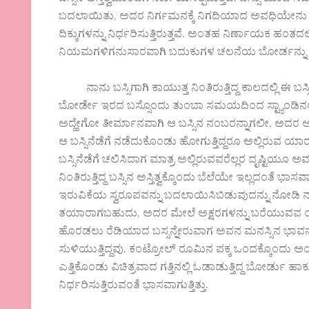
ಬಸ್ಸಿನ ಅಸ್ತಿತ್ವದೊಂದಿಗೆ ನಿರ್ಣಯಿಸಲ್ಪಡುತ್ತದೆ. ಬಸ್ಸು ಯಾ
ಬದಲಾಯಿತು, ಅದರ ನಿರ್ಗಮನಕ್ಕೆ ನಿಗದಿಯಾದ ಅವಧಿಯೇನು ಹೀ
ದಿಕ್ಕುಗಳನ್ನು ನಿರ್ಧರಿಸುತ್ತಿರುತ್ತವೆ. ಅಂತಹ ನಿರ್ಣಾಯಕ ಹಂತದಲ
ನಿಯಮಗಳಿಗನುಸಾರವಾಗಿ ಬದುಕುಗಳ ಚಲನೆಯ ಬೋರ್ಡನ್ನು ಬದ
ನಾನು ಬಸ್ಸಿಗಾಗಿ ಕಾಯುತ್ತ ನಿಂತಿರುತ್ತಿದ್ದ ಕಾಲದಲ್ಲಿ ಈ ಬ
ಬೋರ್ಡೇ ಇರದ ಬಸ್ಸೊಂದು ತುಂಬಾ ಸಮಯದಿಂದ ಸ್ಟ್ಯಾಂಡಿನಲ
ಅದ್ಹೇಗೋ ತೀರ್ಮಾನವಾಗಿ ಆ ಬಸ್ಸಿನ ನಂಬರನ್ನಾಗಲೀ, ಅದರ ಆ
ಆ ಬಸ್ಸಿನೆಡೆಗೆ ನಡೆದುಕೊಂಡು ಹೋಗುತ್ತಿದ್ದರೂ ಅಲ್ಲಿರುವ 
ಬಸ್ಸಿನೆಡೆಗೆ ಚಲಿಸಿದಾಗ ಮಾತ್ರ ಅಲ್ಲಿರುವವರೆಲ್ಲರ ದೃಷ್ಟಿಯೂ ಅವನ
ನಿಂತಿರುತ್ತಿದ್ದ ಬಸ್ಸಿನ ಅಸ್ತಿತ್ವಕ್ಕೊಂದು ಬೆಲೆಯೇ ಇಲ್ಲದಂತೆ
ಇರುವಿಕೆಯ ಸ್ವರೂಪವನ್ನು ಬದಲಾಯಿಸಿಬಿಡುವುದನ್ನು ನೋಡಿ ನನಗೆ ಆ
ತಯಾರಾಗಬಹುದು, ಅದರ ಮೇಲೆ ಅಕ್ಷರಗಳನ್ನು ಬರೆಯುವವ ಯ
ಹೊರಡಲು ರೆಡಿಯಾದ ಬಸ್ಸನ್ನೇರುವಾಗ ಅವನ ಮನಸ್ಸಿನ ಭಾವ
ಸುಳಿಯುತ್ತಿದ್ದವು. ಕಂಟ್ರೋಲ್ ರೂಮಿನ ಪಕ್ಕ ಒಂದಕ್ಕೊಂದು ಅಂಟಿಕ
ಎತ್ತಿಕೊಂಡು ವಿಚಿತ್ರವಾದ ಗತ್ತಿನಲ್ಲಿ ಓಡಾಡುತ್ತಿದ್ದ ಬೋರ್ಡು ಹ
ನಿರ್ಧರಿಸುತ್ತಿರುವಂತೆ ಭಾಸವಾಗುತ್ತಿತ್ತು.