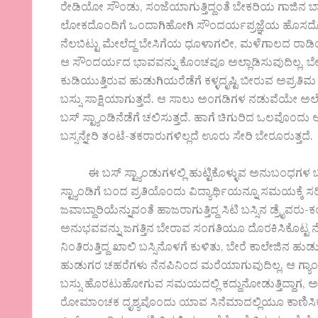
ರೇಡಿಯೋ ಸೌಂಡು, ಸಂಜೆಯಾಗುತ್ತಿದ್ದಂತೆ ಬೇಕರಿಯ ಗಾಜಿನ ಬಾ
ಲೋಕದೊಂದಿಗೆ ಒಂದಾಗಿಹೋಗಿ ಸೌಂದರ್ಯಪ್ರಜ್ಞೆಯ ಹೊಸದೊಂದು 
ನೆಲಬಿಟ್ಟು ಮೇಲೆದ್ದ ಬೇಸಿಗೆಯ ಧೂಳಾಗಲೀ, ಮಳೆಗಾಲದ ರಾಡ
ಆ ಸೌಂದರ್ಯದ ಭಾವವನ್ನು ಕೊಂಚವೂ ಅಲ್ಲಾಡಿಸುವುದಿಲ್ಲ. ಬೇ
ಕುಡಿಯುತ್ತಿರುವ ಹುಡುಗಿಯರೆಡೆಗೆ ಕಳ್ಳದೃಷ್ಟಿ ಬೀರುವ ಅಪ್ರತ
ಬಸ್ಸು ಸಾಕ್ಷಿಯಾಗುತ್ತದೆ. ಆ ಸಾಲು ಅಂಗಡಿಗಳ ನಡುವೆಯೇ ಅಲ್ಲ
ಬಸ್ ಸ್ಟ್ಯಾಂಡಿನೆಡೆಗೆ ಚಲಿಸುತ್ತದೆ. ಹಾಗೆ ಚಿಗುರಿದ ಒಲವೊಂ
ಬಸ್ಸನ್ನೇರಿ ತಂಟೆ-ತಕರಾರುಗಳಿಲ್ಲದೆ ಊರು ಸೇರಿ ಬೇರೂರುತ್ತದೆ.
ಈ ಬಸ್ ಸ್ಟ್ಯಾಂಡುಗಳಲ್ಲಿ ಹುಟ್ಟಿಕೊಳ್ಳುವ ಅನುಬಂಧಗಳ ಬಗ್ಗ
ಸ್ಟ್ಯಾಂಡಿಗೆ ಬಂದ ಪ್ರತಿಯೊಂದು ವಿದ್ಯಾರ್ಥಿಯನ್ನೂ ಸಮಯಕ್ಕ
ಜವಾಬ್ದಾರಿಯೆನ್ನುವಂತೆ ಹಾಜರಾಗುತ್ತಿದ್ದ ಸಿಟಿ ಬಸ್ಸಿನ ಡ್ರೈವರ
ಅನುಭವವನ್ನು ಜಗತ್ತಿನ ಬೇರಾವ ಸಂಗತಿಯೂ ದೊರಕಿಸಿಕೊಟ್ಟ ನೆನ
ನಿಂತಿರುತ್ತಿದ್ದ ಖಾಲಿ ಬಸ್ಸಿನೊಳಗೆ ಕುಳಿತು, ಬೇರೆ ಕಾಲೇಜಿನ ಹ
ಹುಡುಗರ ಚಹರೆಗಳು ನೆನಪಿನಿಂದ ಮರೆಯಾಗುವುದಿಲ್ಲ. ಆ ಗ್ಯಾಂಗಿ
ಬಸ್ಸು ಹೊರಟುಹೋಗುವ ಸಮಯದಲ್ಲಿ ಕದ್ದುನೋಡುತ್ತಿದ್ದಾಗ, ಅಚಾ
ರೋಮಾಂಚಕ ದೃಶ್ಯವೊಂದು ಯಾವ ಸಿನೆಮಾದಲ್ಲಿಯೂ ಕಾಣಿಸಿಕೊಂಡಿ