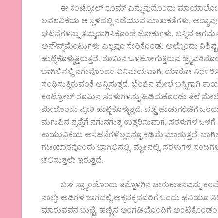
ಈ ಕಂಟ್ರೋಲ್ ರೂಮ್ ಎನ್ನುವುದೊಂದು ಮಾಯಾಲೋಕದ ಕಲ್ಪ
ಲವಲವಿಕೆಯ ಆ ಸ್ಥಳದಲ್ಲಿ ನಡೆಯುವ ಮಾತುಕತೆಗಳು, ಅದ್ಯಾವ
ಘಟನೆಗಳನ್ನು ತಮ್ಮದಾಗಿಸಿಕೊಂಡ ಜೋಕುಗಳು, ಬಸ್ಸಿನ ಆಗ
ಅನೌನ್ಸ್‌ಮೆಂಟುಗಳು ಎಲ್ಲವೂ ಸೇರಿಕೊಂಡು ಅಲ್ಲೊಂದು ವಿಶ
ಹುಟ್ಟಿಕೊಳ್ಳುತ್ತಿರುತ್ತದೆ. ರೂಮಿನ ಒಳಹೋಗುತ್ತಿರುವ ಡ್ರೈವರ
ಬಾಗಿಲಿನಲ್ಲಿ ನಗುವೊಂದರ ವಿನಿಮಯವಾಗಿ, ಯಾರೋ ನಿರ್ಧರಿಸ
ಸಂಧಿಸುತ್ತಿರುವಂತೆ ಅನ್ನಿಸುತ್ತದೆ. ಬೆಂಚಿನ ಮೇಲೆ ಬಸ್ಸಿಗಾಗಿ
ಕಂಟ್ರೋಲ್ ರೂಮಿನ ಸರಳುಗಳನ್ನು ಹಿಡಿದುಕೊಂಡು ತಲೆ ಮೇಲೆತ್ತಿ
ಮೇಲೊಂದು ಪ್ರೀತಿ ಹುಟ್ಟಿಕೊಳ್ಳುತ್ತದೆ. ಪಡ್ಡೆ ಹುಡುಗರೆಡೆ
ಮಗುವಿನ ಪ್ರಶ್ನೆಗೆ ನಗುನಗುತ್ತ ಉತ್ತರಿಸುವಾಗ, ಸರಳುಗಳ 
ಕಾಯುವಿಕೆಯ ಅಸಹನೆಗಳೆಲ್ಲವನ್ನೂ ಕಡಿಮೆ ಮಾಡುತ್ತದೆ. ಬಾ
ಗಡಿಯಾರವೊಂದು ಬಾಗಿಲಿನಲ್ಲಿ, ಮೈಕಿನಲ್ಲಿ, ಸರಳುಗಳ ಸಂದಿಗಳ
ಚಲಿಸುತ್ತಲೇ ಇರುತ್ತದೆ.
ಬಸ್ ಸ್ಟ್ಯಾಂಡೊಂದು ತನ್ನೊಳಗಿನ ಚುರುಕುತನವನ್ನು ಕಂಪೌಂಡಿನ
ನಾಲ್ಕೇ ಅಡಿಗಳ ಜಾಗದಲ್ಲಿ ಅಕ್ಕಪಕ್ಕದವರಿಗೆ ಒಂದು ಹನಿಯೂ
ಮಾರುವವನ ಬುಟ್ಟಿ, ಹಣ್ಣಿನ ಅಂಗಡಿಯೊಂದಿಗೆ ಅಂಟಿಕೊಂಡಂ