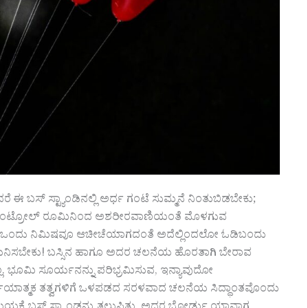
 ಬಸ್ ಸ್ಟ್ಯಾಂಡಿನಲ್ಲಿ ಅರ್ಧ ಗಂಟೆ ಸುಮ್ಮನೆ ನಿಂತುಬಿಡಬೇಕು;
ನು, ಕಂಟ್ರೋಲ್ ರೂಮಿನಿಂದ ಅಶರೀರವಾಣಿಯಂತೆ ಮೊಳಗುವ
ವವರನ್ನು, ಒಂದು ನಿಮಿಷವೂ ಆಚೀಚೆಯಾಗದಂತೆ ಅದೆಲ್ಲಿಂದಲೋ ಓಡಿಬಂದು
ಂದ ಗಮನಿಸಬೇಕು! ಬಸ್ಸಿನ ಹಾಗೂ ಅದರ ಚಲನೆಯ ಹೊರತಾಗಿ ಬೇರಾವ
ಲ್ಲ. ಭೂಮಿ ಸೂರ್ಯನನ್ನು ಪರಿಭ್ರಮಿಸುವ, ಇನ್ಯಾವುದೋ
ರ್ಣಯಾತ್ಮಕ ತತ್ವಗಳಿಗೆ ಒಳಪಡದ ಸರಳವಾದ ಚಲನೆಯ ಸಿದ್ಧಾಂತವೊಂದು