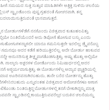
ವ ಸಮಯಕ್ಕೆ ಬಸ್ ಸ್ಟ್ಯಾಂಡನ್ನು ತಲುಪಿತು, ಅದರ ಬೋರ್ಡು ಯಾವಾಗ
ಗೆ ಸಮಯದ ಸುತ್ತ ಸುತ್ತುವ ಮಾಹಿತಿಗಳೇ ಅತ್ತಿತ್ತ ಸುಳಿದು ಚಲನೆಯ
್ಲಿ ಬಸ್ ಸ್ಟ್ಯಾಂಡೊಂದು ಪುಟ್ಟ ಗ್ರಹದಂತೆ ಗೋಚರವಾಗಿ, ತನ್ನ
ಲಾಯಿಸುತ್ತಿರುವಂತೆ ಭಾಸವಾಗುತ್ತದೆ.
ಸ್ಸಿನ ಬೋರ್ಡುಗಳೆಡೆಗೆ ನನಗೊಂದು ವಿಚಿತ್ರವಾದ ಕುತೂಹಲವಿತ್ತು.
್ಲಿಯೇ ನಿಂತಿದೆಯೆಂದರೆ ಅದು ಡಿಪೋಗೆ ಹೋಗುವ ಬಸ್ಸು ಎಂದು
ಗುಹೋಗುಗಳನ್ನಾಗಲೀ ಯಾರೂ ಗಮನಿಸುತ್ತಲೇ ಇರಲಿಲ್ಲ; ಡ್ರೈವರೊಬ್ಬ
ಯಾರ ಗಮನವೂ ಅದರ ಕಡೆಗೆ ಹರಿಯುತ್ತಿರಲಿಲ್ಲ. ಅದೇ ಬೋರ್ಡು ಹಾಕುವವ
ನ್ನೇ ಅನುಸರಿಸುತ್ತ ತೀಕ್ಷ್ಣವಾಗತೊಡಗುತ್ತಿತ್ತು. ಅಷ್ಟು ಹೊತ್ತು ಅಲ್ಲಿಯೇ
 ಭಾಸವಾಗಿ, ನಾಲ್ಕಾರು ಅಕ್ಷರಗಳ ಬೋರ್ಡೊಂದು ನಿಮಿಷಾರ್ಧದಲ್ಲಿ ಅದರ
ಶ್ಚರ್ಯವಾಗುತ್ತಿತ್ತು. ಈ ಬೋರ್ಡುಗಳೆಲ್ಲ ಅದ್ಯಾವ ಫ್ಯಾಕ್ಟರಿಯಲ್ಲಿ
ಾವ ಊರಿನವನಾಗಿರಬಹುದು, ತಾನೇ ಬರೆದ ಬೋರ್ಡನ್ನು ಹೊತ್ತು
ನೆಗಳೇನಿರಬಹುದು ಎನ್ನುವಂತಹ ವಿಚಿತ್ರವಾದ ಆಲೋಚನೆಗಳೂ ಆಗಾಗ
ೊಂಡು ನಿಂತಿರುತ್ತಿದ್ದ ಬೋರ್ಡುಗಳಲ್ಲಿ ತನಗೆ ಬೇಕಾಗಿದ್ದನ್ನು ಮಾತ್ರ
ಾಕುವವನೇ ಸ್ಟ್ಯಾಂಡಿನಲ್ಲಿ ಕಾಯುತ್ತಿರುವವರೆಲ್ಲರ ಬದುಕಿನ ಚಲನೆಯನ್ನು