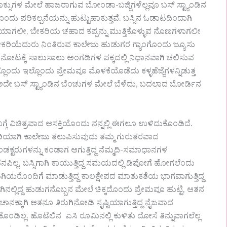
ಕ್ಸುಗಳ ಮೇಲೆ ಹಾಜರಾಗುವ ಬೋಂಡಾ-ಬಜ್ಜಿಗಳೆಲ್ಲವೂ ಬಸ್ ಸ್ಟ್ಯಾಂಡಿನ
ಪರಿಕಲ್ಪನೆಯನ್ನು ಹುಟ್ಟುಹಾಕುತ್ತವೆ. ಬಸ್ಸಿನ ಓಡಾಟದಿಂದಾಗಿ
ಿಯಾಗಲೀ, ಬೇಕರಿಯ ಚಹಾದ ಕಪ್ಪನ್ನು ಮುತ್ತಿಕೊಳ್ಳುವ ನೊಣಗಳಾಗಲೀ
ಕರಿಯೆದುರು ನಿಂತಿರುವ ಕಾಲೇಜು ಹುಡುಗರ ಗ್ಯಾಂಗೊಂದು ಜ್ಯೂಸು
ಿಮ ನೋಟಕ್ಕೆ ಸಾಲುಸಾಲು ಅಂಗಡಿಗಳ ಪಕ್ಕದಲ್ಲಿ ನಿಧಾನವಾಗಿ ಚಲಿಸುವ
ೊಂದು ಇಲ್ಲೊಂದು ಪ್ರೇಮವೂ ಮೊಳಕೆಯೊಡೆದು ಕಳ್ಳಹೆಜ್ಜೆಗಳನ್ನಿಡುತ್ತ
ದು ಅದೇ ಬಸ್ ಸ್ಟ್ಯಾಂಡಿನ ಬೆಂಚುಗಳ ಮೇಲೆ ಬೆಳೆದು, ಬದಲಾದ ಬೋರ್ಡಿನ
ೆ ವಿಚಿತ್ರವಾದ ಆಸಕ್ತಿಯೊಂದು ನನ್ನಲ್ಲಿ ಈಗಲೂ ಉಳಿದುಕೊಂಡಿದೆ.
ೆ ಸರಿಯಾಗಿ ಕಾಲೇಜು ತಲುಪಿಸುವುದು ತಮ್ಮ ಗುರುತರವಾದ
ು-ಕಂಡಕ್ಟರುಗಳನ್ನು ಕಂಡಾಗ ಆಗುತ್ತಿದ್ದ ನೆಮ್ಮದಿ-ಸಮಾಧಾನಗಳ
ಪಿಲ್ಲ. ಬಸ್ಸಿಗಾಗಿ ಕಾಯುತ್ತಿದ್ದ ಸಮಯದಲ್ಲಿ ಡಿಪೋಗೆ ಹೋಗಲೆಂದು
ುಡುಗಿಯರೊಂದಿಗೆ ಮಾಡುತ್ತಿದ್ದ ಕಾಲಕ್ಷೇಪದ ಮಾತುಕತೆಯ ಭಾಗವಾಗುತ್ತಿದ್ದ
ನಲ್ಲಿದ್ದ ಹುಡುಗನೊಬ್ಬನ ಮೇಲೆ ಚಿಕ್ಕದೊಂದು ಪ್ರೇಮವೂ ಹುಟ್ಟಿ, ಆತನ
ನಕ್ಕಾಗಿ ಆತನೂ ತಿರುಗಿನೋಡಿ ಸೃಷ್ಟಿಯಾಗುತ್ತಿದ್ದ ನೈಜವಾದ
ಲ್ಲ. ಹೊಟೆಲಿನ ಎಸಿ ರೂಮಿನಲ್ಲಿ ಕುಳಿತು ದೋಸೆ ತಿನ್ನುವಾಗಲೆಲ್ಲ