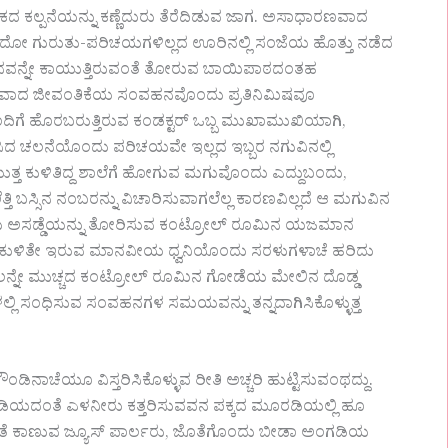
ನೆಯನ್ನು ಕಣ್ಣೆದುರು ತೆರೆದಿಡುವ ಜಾಗ. ಅಸಾಧಾರಣವಾದ
ುದೋ ಗುರುತು-ಪರಿಚಯಗಳಿಲ್ಲದ ಊರಿನಲ್ಲಿ ಸಂಜೆಯ ಹೊತ್ತು ನಡೆದ
ಮನವನ್ನೇ ಕಾಯುತ್ತಿರುವಂತೆ ತೋರುವ ಬಾಯಿಪಾಠದಂತಹ
ಿಷ್ಟವಾದ ಜೀವಂತಿಕೆಯ ಸಂವಹನವೊಂದು ಪ್ರತಿನಿಮಿಷವೂ
ಿನೊಂದಿಗೆ ಹೊರಬರುತ್ತಿರುವ ಕಂಡಕ್ಟರ್ ಒಬ್ಬ ಮುಖಾಮುಖಿಯಾಗಿ,
ಿದ ಚಲನೆಯೊಂದು ಪರಿಚಯವೇ ಇಲ್ಲದ ಇಬ್ಬರ ನಗುವಿನಲ್ಲಿ
 ಕಾಯುತ್ತ ಕುಳಿತಿದ್ದ ಶಾಲೆಗೆ ಹೋಗುವ ಮಗುವೊಂದು ಎದ್ದುಬಂದು,
 ಬಸ್ಸಿನ ನಂಬರನ್ನು ವಿಚಾರಿಸುವಾಗಲೆಲ್ಲ ಕಾರಣವಿಲ್ಲದೆ ಆ ಮಗುವಿನ
ಗೆ ಒಂದು ಅಸಡ್ಡೆಯನ್ನು ತೋರಿಸುವ ಕಂಟ್ರೋಲ್ ರೂಮಿನ ಯಜಮಾನ
ಒಳಗೆ ಕುಳಿತೇ ಇರುವ ಮಾನವೀಯ ಧ್ವನಿಯೊಂದು ಸರಳುಗಳಾಚೆ ಹರಿದು
ಗಿಲನ್ನೇ ಮುಚ್ಚದ ಕಂಟ್ರೋಲ್ ರೂಮಿನ ಗೋಡೆಯ ಮೇಲಿನ ದೊಡ್ಡ
ಲ್ಲಿ ಸಂಧಿಸುವ ಸಂವಹನಗಳ ಸಮಯವನ್ನು ತನ್ನದಾಗಿಸಿಕೊಳ್ಳುತ್ತ
ಾಚೆಯೂ ವಿಸ್ತರಿಸಿಕೊಳ್ಳುವ ರೀತಿ ಅಚ್ಚರಿ ಹುಟ್ಟಿಸುವಂಥದ್ದು.
 ಸಿಡಿಯದಂತೆ ಎಳನೀರು ಕತ್ತರಿಸುವವನ ಪಕ್ಕದ ಮೂರಡಿಯಲ್ಲಿ ಹೂ
ತೆ ಕಾಣುವ ಜ್ಯೂಸ್ ಪಾರ್ಲರು, ಜೊತೆಗೊಂದು ಬೀಡಾ ಅಂಗಡಿಯ