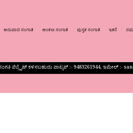
ಅನುವಾದ ಸಂಗಾತಿ
ಅಂಕಣ ಸಂಗಾತಿ
ಪುಸ್ತಕ ಸಂಗಾತಿ
ಇತರೆ
ನಮ್ಮ
ಂಗತಿ ವೆಬ್ಸೈಟ್ ಕಳಿಸಬಹುದು ವಾಟ್ಸಪ್‌ :- 9483261944, ಇಮೇಲ್ :-