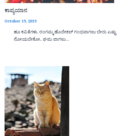
ಕಾವ್ಯಯಾನ
October 19, 2019
ಹೂ ಕವಿತೆಗಳು. ರಂಗಮ್ಮ ಹೊದೇಕಲ್ ಗಂಧವಾಗಲು ಬೇರು ಎಷ್ಟು
ನೋಯಬೇಕೋ.. ಘಮ ವಾಗಲು…