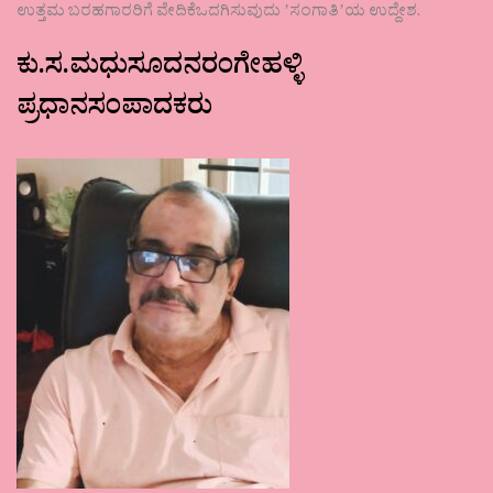
ಉತ್ತಮ ಬರಹಗಾರರಿಗೆ ವೇದಿಕೆಒದಗಿಸುವುದು ʼಸಂಗಾತಿʼಯ ಉದ್ದೇಶ.
ಕು.ಸ.ಮಧುಸೂದನರಂಗೇಹಳ್ಳಿ
ಪ್ರಧಾನಸಂಪಾದಕರು