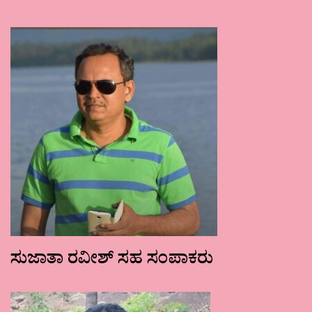
ಸುಜಾತಾ ರವೀಶ್ ಸಹ ಸಂಪಾಕರು