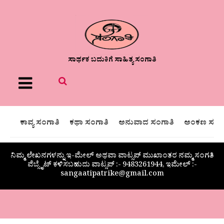
ಸಾರ್ಥಕ ಬದುಕಿಗೆ ಸಾಹಿತ್ಯ ಸಂಗಾತಿ
Menu
ಕಾವ್ಯ ಸಂಗಾತಿ
ಕಥಾ ಸಂಗಾತಿ
ಅನುವಾದ ಸಂಗಾತಿ
ಅಂಕಣ ಸಂಗಾ
ನಿಮ್ಮ ಲೇಖನಗಳನ್ನು ಇ-ಮೇಲ್ ಅಥವಾ ವಾಟ್ಸಪ್ ಮುಖಾಂತರ ನಮ್ಮ ಸಂಗತಿ
ವೆಬ್ಸೈಟ್ ಕಳಿಸಬಹುದು ವಾಟ್ಸಪ್‌ :- 9483261944, ಇಮೇಲ್ :-
sangaatipatrike@gmail.com