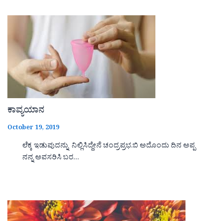
ಕಾವ್ಯಯಾನ
October 19, 2019
ಲೆಕ್ಕ ಇಡುವುದನ್ನು ನಿಲ್ಲಿಸಿದ್ದೇನೆ ಚಂದ್ರಪ್ರಭ.ಬಿ ಅದೊಂದು ದಿನ ಅಪ್ಪ
ನನ್ನ ಅವಸರಿಸಿ ಬರ…