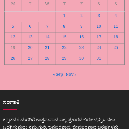
M
T
W
T
F
S
S
1
2
3
4
5
6
7
8
9
10
11
12
13
14
15
16
17
18
19
20
21
22
23
24
25
26
27
28
29
30
31
« Sep
Nov »
ಸಂಗಾತಿ
ಕನ್ನಡದ ಓದುಗರಿಗೆ ಉತ್ತಮವಾದ ಎಲ್ಲ ಪ್ರಕಾರದ ಬರಹಳನ್ನು ಓದಲು
ಒದಗಿಸುವುದು ನಮ್ಮ ಗುರಿ. ಜನಪರವಾದ, ಜೀವಪರವಾದ ಬರಹಗಳನ್ನು