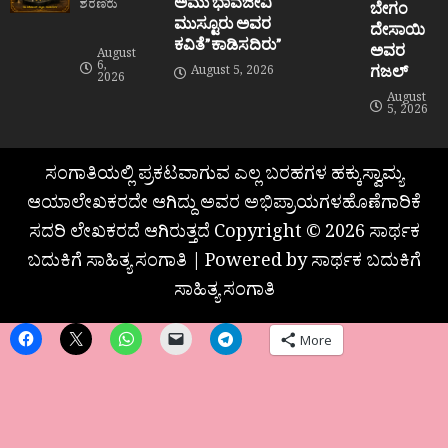
ಅಮು ಭಾವಜೀವಿ
ಶರಣರು
ಬೇಗಂ
ಮುಸ್ಟೂರು ಅವರ
ದೇಸಾಯಿ
ಕವಿತೆ”ಕಾಡಿಸದಿರು”
ಅವರ
August
6,
ಗಜಲ್
August 5, 2026
2026
August
5, 2026
ಸಂಗಾತಿಯಲ್ಲಿ ಪ್ರಕಟವಾಗುವ ಎಲ್ಲ ಬರಹಗಳ ಹಕ್ಕುಸ್ವಾಮ್ಯ
ಆಯಾಲೇಖಕರದೇ ಆಗಿದ್ದು ಅವರ ಅಭಿಪ್ರಾಯಗಳಹೊಣೆಗಾರಿಕೆ
ಸದರಿ ಲೇಖಕರದೆ ಆಗಿರುತ್ತದೆ Copyright © 2026 ಸಾರ್ಥಕ
ಬದುಕಿಗೆ ಸಾಹಿತ್ಯ ಸಂಗಾತಿ | Powered by ಸಾರ್ಥಕ ಬದುಕಿಗೆ
ಸಾಹಿತ್ಯ ಸಂಗಾತಿ
More