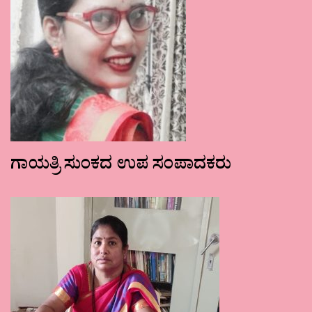
ಗಾಯತ್ರಿ ಸುಂಕದ ಉಪ ಸಂಪಾದಕರು