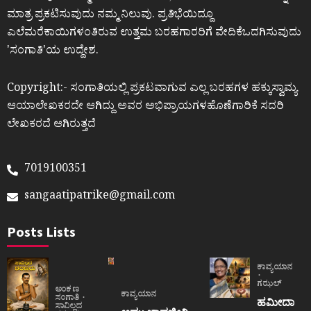
ಮಾತ್ರ ಪ್ರಕಟಿಸುವುದು ನಮ್ಮ ನಿಲುವು. ಪ್ರತಿಭೆಯಿದ್ದೂ
ಎಲೆಮರೆಕಾಯಿಗಳಂತಿರುವ ಉತ್ತಮ ಬರಹಗಾರರಿಗೆ ವೇದಿಕೆಒದಗಿಸುವುದು
ʼಸಂಗಾತಿʼಯ ಉದ್ದೇಶ.
Copyright:- ಸಂಗಾತಿಯಲ್ಲಿ ಪ್ರಕಟವಾಗುವ ಎಲ್ಲ ಬರಹಗಳ ಹಕ್ಕುಸ್ವಾಮ್ಯ
ಆಯಾಲೇಖಕರದೇ ಆಗಿದ್ದು ಅವರ ಅಭಿಪ್ರಾಯಗಳಹೊಣೆಗಾರಿಕೆ ಸದರಿ
ಲೇಖಕರದೆ ಆಗಿರುತ್ತದೆ
7019100351
sangaatipatrike@gmail.com
Posts Lists
ಕಾವ್ಯಯಾನ
ಗಝಲ್
ಅಂಕಣ
ಕಾವ್ಯಯಾನ
ಸಂಗಾತಿ
ಹಮೀದಾ
ಸಾವಿಲ್ಲದ