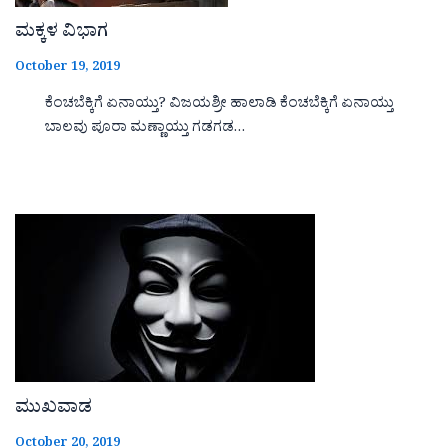
ಮಕ್ಕಳ ವಿಭಾಗ
October 19, 2019
ಕೆಂಚಬೆಕ್ಕಿಗೆ ಏನಾಯ್ತು? ವಿಜಯಶ್ರೀ ಹಾಲಾಡಿ ಕೆಂಚಬೆಕ್ಕಿಗೆ ಏನಾಯ್ತು
ಬಾಲವು ಪೂರಾ ಮಣ್ಣಾಯ್ತು ಗಡಗಡ…
ಮುಖವಾಡ
October 20, 2019