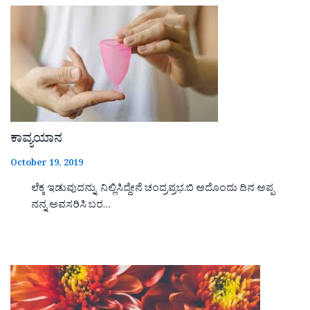
ಕಾವ್ಯಯಾನ
October 19, 2019
ಲೆಕ್ಕ ಇಡುವುದನ್ನು ನಿಲ್ಲಿಸಿದ್ದೇನೆ ಚಂದ್ರಪ್ರಭ.ಬಿ ಅದೊಂದು ದಿನ ಅಪ್ಪ
ನನ್ನ ಅವಸರಿಸಿ ಬರ…