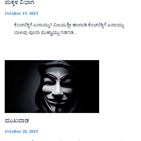
ಮಕ್ಕಳ ವಿಭಾಗ
October 19, 2019
ಕೆಂಚಬೆಕ್ಕಿಗೆ ಏನಾಯ್ತು? ವಿಜಯಶ್ರೀ ಹಾಲಾಡಿ ಕೆಂಚಬೆಕ್ಕಿಗೆ ಏನಾಯ್ತು
ಬಾಲವು ಪೂರಾ ಮಣ್ಣಾಯ್ತು ಗಡಗಡ…
ಮುಖವಾಡ
October 20, 2019