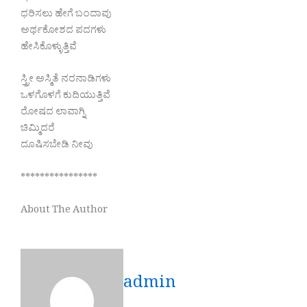
ಧರಿಸಲು ಹೇಗೆ ಬಂದಾವು
ಅರ್ಥಕೋಶದ ಪದಗಳು
ಹೇಸಿಕೊಳ್ಳುತ್ತಿವೆ
ಸ್ತ್ರೀ ಅಸ್ಮಿತೆ ನರನಾಡಿಗಳು
ಒಳಗೊಳಗೆ ಕುದಿಯುತ್ತಿವೆ
ರೋಷದ ಲಾವಾಗ್ನಿ
ಚಿಮ್ಮಿದರೆ
ದೂಷಿಸಬೇಡಿ ನೀವು
****************
About The Author
admin