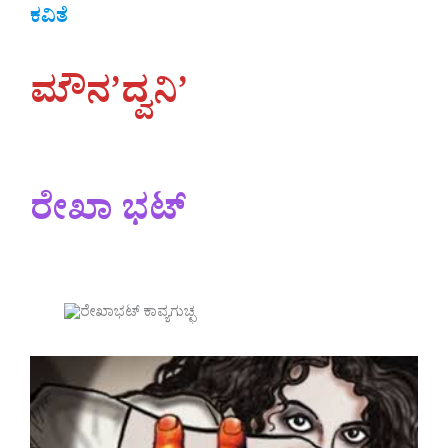
ಕವಿತೆ
ಮೌನ’ದ್ವನಿ’
ರೇಖಾ ಭಟ್