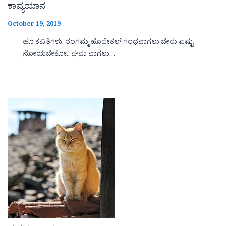
ಕಾವ್ಯಯಾನ
October 19, 2019
ಹೂ ಕವಿತೆಗಳು. ರಂಗಮ್ಮ ಹೊದೇಕಲ್ ಗಂಧವಾಗಲು ಬೇರು ಎಷ್ಟು
ನೋಯಬೇಕೋ.. ಘಮ ವಾಗಲು…