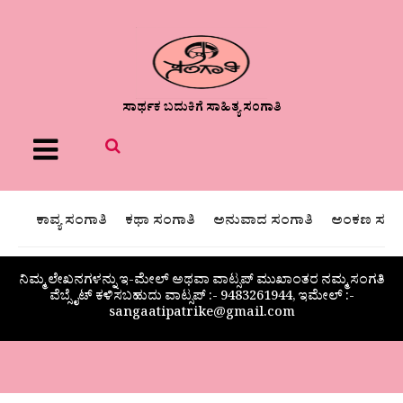
ಸಾರ್ಥಕ ಬದುಕಿಗೆ ಸಾಹಿತ್ಯ ಸಂಗಾತಿ
Menu
ಕಾವ್ಯ ಸಂಗಾತಿ
ಕಥಾ ಸಂಗಾತಿ
ಅನುವಾದ ಸಂಗಾತಿ
ಅಂಕಣ ಸಂಗಾ
ನಿಮ್ಮ ಲೇಖನಗಳನ್ನು ಇ-ಮೇಲ್ ಅಥವಾ ವಾಟ್ಸಪ್ ಮುಖಾಂತರ ನಮ್ಮ ಸಂಗತಿ
ವೆಬ್ಸೈಟ್ ಕಳಿಸಬಹುದು ವಾಟ್ಸಪ್‌ :- 9483261944, ಇಮೇಲ್ :-
sangaatipatrike@gmail.com