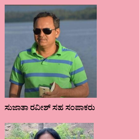
ಸುಜಾತಾ ರವೀಶ್ ಸಹ ಸಂಪಾಕರು