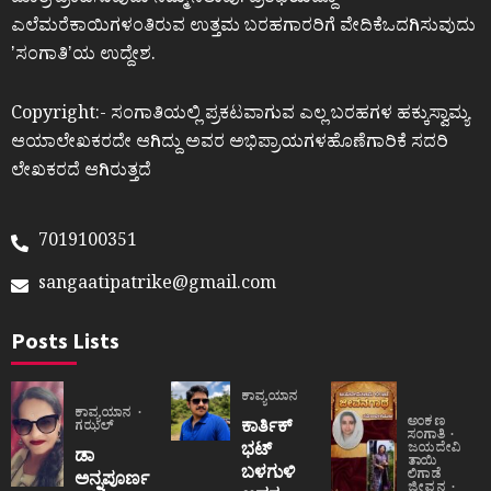
ಮಾತ್ರ ಪ್ರಕಟಿಸುವುದು ನಮ್ಮ ನಿಲುವು. ಪ್ರತಿಭೆಯಿದ್ದೂ
ಎಲೆಮರೆಕಾಯಿಗಳಂತಿರುವ ಉತ್ತಮ ಬರಹಗಾರರಿಗೆ ವೇದಿಕೆಒದಗಿಸುವುದು
ʼಸಂಗಾತಿʼಯ ಉದ್ದೇಶ.
Copyright:- ಸಂಗಾತಿಯಲ್ಲಿ ಪ್ರಕಟವಾಗುವ ಎಲ್ಲ ಬರಹಗಳ ಹಕ್ಕುಸ್ವಾಮ್ಯ
ಆಯಾಲೇಖಕರದೇ ಆಗಿದ್ದು ಅವರ ಅಭಿಪ್ರಾಯಗಳಹೊಣೆಗಾರಿಕೆ ಸದರಿ
ಲೇಖಕರದೆ ಆಗಿರುತ್ತದೆ
7019100351
sangaatipatrike@gmail.com
Posts Lists
ಕಾವ್ಯಯಾನ
ಕಾವ್ಯಯಾನ
ಅಂಕಣ
ಕಾರ್ತಿಕ್
ಗಝಲ್
ಸಂಗಾತಿ
ಭಟ್
ಜಯದೇವಿ
ಡಾ
ತಾಯಿ
ಬಳಗುಳಿ
ಲಿಗಾಡೆ
ಅನ್ನಪೂರ್ಣ
ಜೀವನ