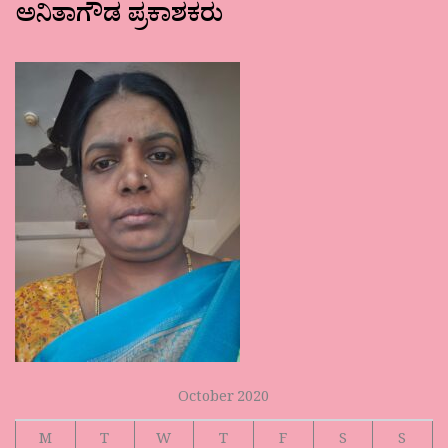
ಅನಿತಾಗೌಡ ಪ್ರಕಾಶಕರು
October 2020
M
T
W
T
F
S
S