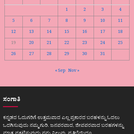
1
2
3
4
5
6
7
8
9
10
11
12
13
14
15
16
17
18
19
20
21
22
23
24
25
26
27
28
29
30
31
« Sep
Nov »
ಸಂಗಾತಿ
ಕನ್ನಡದ ಓದುಗರಿಗೆ ಉತ್ತಮವಾದ ಎಲ್ಲ ಪ್ರಕಾರದ ಬರಹಳನ್ನು ಓದಲು
ಒದಗಿಸುವುದು ನಮ್ಮ ಗುರಿ. ಜನಪರವಾದ, ಜೀವಪರವಾದ ಬರಹಗಳನ್ನು