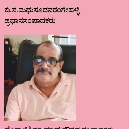
ಕು.ಸ.ಮಧುಸೂದನರಂಗೇಹಳ್ಳಿ
ಪ್ರಧಾನಸಂಪಾದಕರು