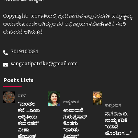
ʼಸಂಗಾತಿʼಯ ಉದ್ದೇಶ.
Copyright:- ಸಂಗಾತಿಯಲ್ಲಿ ಪ್ರಕಟವಾಗುವ ಎಲ್ಲ ಬರಹಗಳ ಹಕ್ಕುಸ್ವಾಮ್ಯ
ಆಯಾಲೇಖಕರದೇ ಆಗಿದ್ದು ಅವರ ಅಭಿಪ್ರಾಯಗಳಹೊಣೆಗಾರಿಕೆ ಸದರಿ
ಲೇಖಕರದೆ ಆಗಿರುತ್ತದೆ
7019100351
sangaatipatrike@gmail.com
Posts Lists
ಇತರೆ
ಕಾವ್ಯಯಾನ
“ಮಂಡಲ
ಕಾವ್ಯಯಾನ
ಕಲೆ….ಎಂಬ
ಉಷಾರಾಣಿ
ನಾಗರಾಜ ಬಿ.
ಅದ್ವಿತೀಯ
ಗುರುಪ್ರಸಾದ್
ನಾಯ್ಕ ಕವಿತೆ
ಕಲಾ ರಚನೆ”‌
ಕೊಡಗು
“ಯಾನ
ವೀಣಾ
“ಹಾರಿತು
ಹೊರಟಾಗ…..”
ಹೇಮಂತ್‌
ವಿಮಾನ”