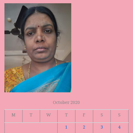
October 2020
M
T
W
T
F
S
S
1
2
3
4