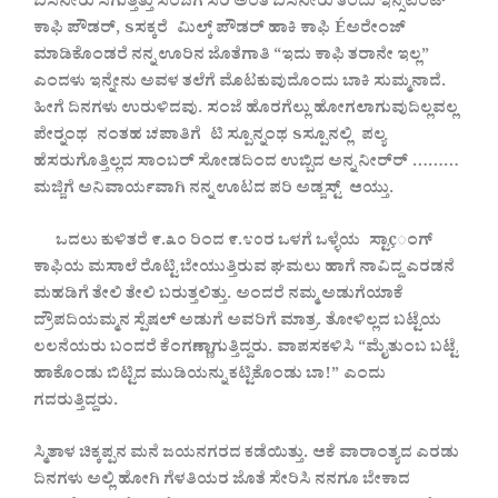
ಬಿಸಿನೀರು
ಸಿಗುತ್ತಿತ್ತು
ಸಂಜೆಗೆ
ಸರಿ
ಅಂತ
ಬಿಸಿನೀರು
ತಂದು
ಇನ್ಸಟಂಟ್
ಕಾಫಿ
ಪೌಡರ್, sಸಕ್ಕರೆ ಮಿಲ್ಕ್
ಪೌಡರ್
ಹಾಕಿ
ಕಾಫಿ Éಅರೇಂಜ್
ಮಾಡಿಕೊಂಡರೆ
ನನ್ನ
ಊರಿನ
ಜೊತೆಗಾತಿ
“ಇದು
ಕಾಫಿ
ತರಾನೇ
ಇಲ್ಲ”
ಎಂದಳು
ಇನ್ನೇನು
ಅವಳ
ತಲೆಗೆ
ಮೊಟಕುವುದೊಂದು
ಬಾಕಿ
ಸುಮ್ಮನಾದೆ.
ಹೀಗೆ
ದಿನಗಳು
ಉರುಳಿದವು. ಸಂಜೆ
ಹೊರಗೆಲ್ಲು
ಹೋಗಲಾಗುವುದಿಲ್ಲವಲ್ಲ
ಪೇರ‍್ನಂಥ ನಂತಹ
ಚಪಾತಿಗೆ ಟಿ
ಸ್ಪೂನ್ನಂಥ sಸ್ಪೂನಲ್ಲಿ ಪಲ್ಯ
ಹೆಸರುಗೊತ್ತಿಲ್ಲದ
ಸಾಂಬರ್
ಸೋಡದಿಂದ
ಉಬ್ಬಿದ
ಅನ್ನ
ನೀರ್‌ರ್ ………
ಮಜ್ಜಿಗೆ
ಅನಿವಾರ್ಯವಾಗಿ
ನನ್ನ
ಊಟದ
ಪರಿ
ಅಡ್ಜಸ್ಟ್ ಆಯ್ತು.
ಒದಲು
ಕುಳಿತರೆ
೯.೩೦
ರಿಂದ
೯.೪೦ರ
ಒಳಗೆ
ಒಳ್ಳೆಯ ಸ್ಟಾçಂಗ್
ಕಾಫಿಯ
ಮಸಾಲೆ
ರೊಟ್ಟಿ
ಬೇಯುತ್ತಿರುವ
ಘಮಲು
ಹಾಗೆ
ನಾವಿದ್ದ
ಎರಡನೆ
ಮಹಡಿಗೆ
ತೇಲಿ
ತೇಲಿ
ಬರುತ್ತಲಿತ್ತು. ಅಂದರೆ
ನಮ್ಮ
ಅಡುಗೆಯಾಕೆ
ದ್ರೌಪದಿಯಮ್ಮನ
ಸ್ಪೆಷಲ್
ಅಡುಗೆ
ಅವರಿಗೆ
ಮಾತ್ರ. ತೋಳಿಲ್ಲದ
ಬಟ್ಟೆಯ
ಲಲನೆಯರು
ಬಂದರೆ
ಕೆಂಗಣ್ಣಾಗುತ್ತಿದ್ದರು. ವಾಪಸಕಳಿಸಿ
“ಮೈತುಂಬ
ಬಟ್ಟೆ
ಹಾಕೊಂಡು
ಬಿಟ್ಟಿದ
ಮುಡಿಯನ್ನು
ಕಟ್ಟಿಕೊಂಡು
ಬಾ!” ಎಂದು
ಗದರುತ್ತಿದ್ದರು.
ಸ್ಮಿತಾಳ
ಚಿಕ್ಕಪ್ಪನ
ಮನೆ
ಜಯನಗರದ
ಕಡೆಯಿತ್ತು. ಆಕೆ
ವಾರಾಂತ್ಯದ
ಎರಡು
ದಿನಗಳು
ಅಲ್ಲಿ
ಹೋಗಿ
ಗೆಳತಿಯರ
ಜೊತೆ
ಸೇರಿಸಿ
ನನಗೂ
ಬೇಕಾದ