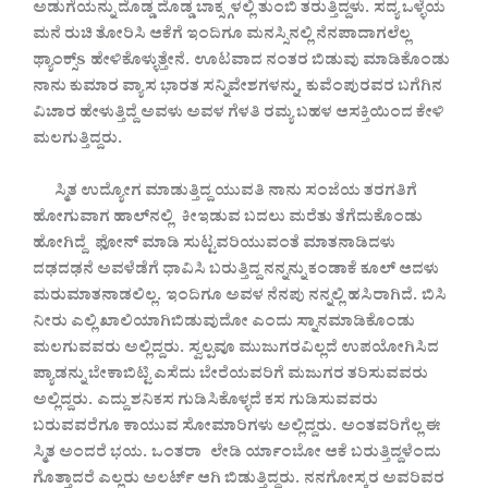
ಅಡುಗೆಯನ್ನು
ದೊಡ್ಡ
ದೊಡ್ಡ
ಬಾಕ್ಸ್ಗಳಲ್ಲಿ
ತುಂಬಿ
ತರುತ್ತಿದ್ದಳು. ಸದ್ಯ
ಒಳ್ಳೆಯ
ಮನೆ
ರುಚಿ
ತೋರಿಸಿ
ಆಕೆಗೆ
ಇಂದಿಗೂ
ಮನಸ್ಸಿನಲ್ಲಿ
ನೆನಪಾದಾಗಲೆಲ್ಲ
ಥ್ಯಾಂಕ್ಸ್s ಹೇಳಿಕೊಳ್ಳುತ್ತೇನೆ. ಊಟವಾದ
ನಂತರ
ಬಿಡುವು
ಮಾಡಿಕೊಂಡು
ನಾನು
ಕುಮಾರ
ವ್ಯಾಸ
ಭಾರತ
ಸನ್ನಿವೇಶಗಳನ್ನು, ಕುವೆಂಪುರವರ
ಬಗೆಗಿನ
ವಿಚಾರ
ಹೇಳುತ್ತಿದ್ದೆ
ಅವಳು
ಅವಳ
ಗೆಳತಿ
ರಮ್ಯ
ಬಹಳ
ಆಸಕ್ತಿಯಿಂದ
ಕೇಳಿ
ಮಲಗುತ್ತಿದ್ದರು.
ಸ್ಮಿತ
ಉದ್ಯೋಗ
ಮಾಡುತ್ತಿದ್ದ
ಯುವತಿ
ನಾನು
ಸಂಜೆಯ
ತರಗತಿಗೆ
ಹೋಗುವಾಗ
ಹಾಲ್‌ನಲ್ಲಿ ಕೀಇಡುವ
ಬದಲು
ಮರೆತು
ತೆಗೆದುಕೊಂಡು
ಹೋಗಿದ್ದೆ ಫೋನ್
ಮಾಡಿ
ಸುಟ್ಟವರಿಯುವಂತೆ
ಮಾತನಾಡಿದಳು
ದಢದಢನೆ
ಅವಳೆಡೆಗೆ
ಧಾವಿಸಿ
ಬರುತ್ತಿದ್ದ
ನನ್ನನ್ನು
ಕಂಡಾಕೆ
ಕೂಲ್
ಆದಳು
ಮರುಮಾತನಾಡಲಿಲ್ಲ. ಇಂದಿಗೂ
ಅವಳ
ನೆನಪು
ನನ್ನಲ್ಲಿ
ಹಸಿರಾಗಿದೆ. ಬಿಸಿ
ನೀರು
ಎಲ್ಲಿ
ಖಾಲಿಯಾಗಿಬಿಡುವುದೋ
ಎಂದು
ಸ್ನಾನಮಾಡಿಕೊಂಡು
ಮಲಗುವವರು
ಅಲ್ಲಿದ್ದರು. ಸ್ವಲ್ಪವೂ
ಮುಜುಗರವಿಲ್ಲದೆ
ಉಪಯೋಗಿಸಿದ
ಪ್ಯಾಡನ್ನು
ಬೇಕಾಬಿಟ್ಟಿ
ಎಸೆದು
ಬೇರೆಯವರಿಗೆ
ಮಜುಗರ
ತರಿಸುವವರು
ಅಲ್ಲಿದ್ದರು. ಎದ್ದು
ಶನಿಕಸ
ಗುಡಿಸಿಕೊಳ್ಳದೆ
ಕಸ
ಗುಡಿಸುವವರು
ಬರುವವರೆಗೂ
ಕಾಯುವ
ಸೋಮಾರಿಗಳು
ಅಲ್ಲಿದ್ದರು. ಅಂತವರಿಗೆಲ್ಲ
ಈ
ಸ್ಮಿತ
ಅಂದರೆ
ಭಯ. ಒಂತರಾ ಲೇಡಿ
ರ್ಯಾಂಬೋ
ಆಕೆ
ಬರುತ್ತಿದ್ದಳೆಂದು
ಗೊತ್ತಾದರೆ
ಎಲ್ಲರು
ಅಲರ್ಟ್
ಆಗಿ
ಬಿಡುತ್ತಿದ್ದರು. ನನಗೋಸ್ಕರ
ಅವರಿವರ