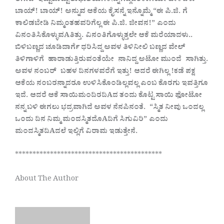
ಲಗೇಜ್
ಇಟ್ಟುಕೊಟ್ಟು
ಶುಭಾಶಯಗಳನ್ನು
ಗದ್ಗದಿತಳಾಗಿಯೇ
ಹೇಳಿದಳು
ಬಾಯ್! ಬಾಯ್! ಅನ್ನುವ
ಆಕೆಯ
ಕೈಸನ್ನೆ
ಇನ್ನೊಮ್ಮೆ
“ಈ
ಪಿ.ಜಿ. ಗೆ
ಕಾಲಿಡಬೇಡಿ
ನಿಮ್ಮಂತಹವರಿಗೆಲ್ಲ
ಈ
ಪಿ.ಜಿ. ಜೀವನ!” ಎಂದು
ವಿನಂತಿಸಿಕೊಳ್ಳುವAತಿತ್ತು. ವಿನಂತಿಗೊಳ್ಳುತ್ತಲೇ
ಆಕೆ
ಮರೆಯಾದಳು..
ಬಿಳಿಬಣ್ಣದ
ಚೂಡಿದಾರ್ಗೆ
ಧರಿಸಿದ್ದ
ಅವಳ
ತಿಳಿನೀಲಿ
ಬಣ್ಣದ
ವೇಲ್
ತಿಳಿಗಾಳಿಗೆ ಹಾರಾಡುತ್ತಿರುವಂತೆಯೇ ನಾನಿದ್ದ
ಅಟೋ
ಮುಂದೆ ಸಾಗಿತ್ತು.
ಅವಳ
ನಂಬರ್ ಬಹಳ
ದಿನಗಳವರೆಗೆ
ಇತ್ತು! ಆದರೆ
ಈಗಿಲ್ಲ
!ಕಡೆ
ಪಕ್ಷ
ಆಕೆಯ
ನಂಬರನ್ನಾದರೂ
ಉಳಿಸಿಕೊಂಡಿಲ್ಲವಲ್ಲ
ಎಂಬ
ಕೊರಗು
ಇವತ್ತಿಗೂ
ಇದೆ. ಆದರೆ
ಆಕೆ
ಸಾಯಿಮಂದಿರದಿAದ
ತಂದು
ಕೊಟ್ಟ
ಸಾಯಿ
ಫೋಟೋ
ನನ್ನ
ಬಳಿ
ಈಗಲು
ಭದ್ರವಾಗಿದೆ
ಅವಳ
ನೆನಪಿನಂತೆ. “ಸ್ಮಿತ
ನೀವು
ಒಂದಲ್ಲ
ಒಂದು
ದಿನ
ನಿಮ್ಮ
ಮಂದಸ್ಮಿತದೊAದಿಗೆ
ಸಿಗುವಿರಿ” ಎಂದು
ಮಂದಸ್ಮಿತದಿAದಲೆ
ಇಲ್ಲಿಗೆ
ವಿರಾಮ
ಇಡುತ್ತೇನೆ.
******************************************
About The Author