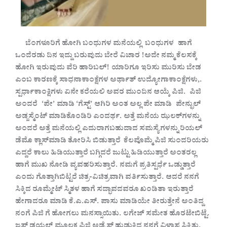
ಬೆಂಗಳೂರಿಗೆ
ಹೋಗಿ
ಬಂಧುಗಳ
ಮನೆಯಲ್ಲಿ
ಬಂಧುಗಳ ಹಾಗೆ
ಒಂದೆರಡು
ದಿನ
ಇದ್ದು
ಬರುವುದು
ಬೇರೆ
ವಿಚಾರ
!ಅದೇ
ನಮ್ಮ
ಕೆಲಸಕ್ಕೆ
ಹೋಗಿ
ಇರುವುದು
ವೆರಿ
ಹಾರಿಬಲ್‌! ಯಾರಿಗೂ
ಇರಿಸು
ಮುರಿಸು
ಬೇಡ
ಎಂಬ
ಕಾರಣಕ್ಕೆ
ಸಾಧನಾಕಾಂಕ್ಷೆಗಳ
ಅರ್ಥಾತ್
ಉದ್ಯೋಗಾಕಾಂಕ್ಷೆಗಳು,.
ಸ್ಪರ್ಧಾಕಾಂಕ್ಷಿಗಳು
ಏನೇ
ಕರೆಯಲಿ
ಅವರ
ಮುಂದಿನ
ಆಯ್ಕೆ
ಪಿಜಿ. ಪಿಜಿ
ಅಂದರೆ ‘ಪೇ’ ಮಾಡಿ
‘ಗೆಸ್ಟ್’ ಆಗಿರಿ
ಅಂತ
ಅಲ್ಲ
ಪೇ
ಮಾಡಿ ಪೇನ್ಫುಲ್
ಅಡ್ಜಸ್ಮೆಂಟ್
ಮಾಡಿಕೊಂಡಿರಿ
ಎಂದರ್ಥ. ಅತ್ತೆ
ಮನೆಯ
ಝಲಕ್‌ಗಳನ್ನು
ಅಂದರೆ
ಅತ್ತೆ
ಮನೆಯಲ್ಲಿ
ಎದುರಾಗಬಹುದಾದ
ಸಮಸ್ಯೆಗಳನ್ನು
ರಿಯಲ್
ಡೆಮೊ
ಕ್ಲಾಸ್‌ಮಾಡಿ
ತೋರಿಸಿ
ಬಿಡುತ್ತಾರೆ
ಕೆಲವೊಮ್ಮೆ
ಪಿಜಿ
ಸುಂದರಿಯರು
ಎದ್ದರೆ
ಕಾಲು
ಹಿಡಿಯುತ್ತಾರೆ
ಬಗ್ಗಿದರೆ
ಜುಟ್ಟು
ಹಿಡಿಯುತ್ತಾರೆ
ಅಂತರಲ್ಲ
ಹಾಗೆ
ಮುಖ
ನೋಡಿ
ವ್ಯವಹರಿಸುತ್ತಾರೆ. ನಮಗೆ
ಪ್ರತಿಸ್ಪರ್ಧೆ
ಒಡ್ಡುತ್ತಾರೆ
ಎಂದು
ಗೊತ್ತಾಗಿಬಿಟ್ಟರೆ
ಚಿತ್ರ-ವಿಚಿತ್ರವಾಗಿ
ವರ್ತಿಸುತ್ತಾರೆ. ಆದರೆ
ನನಗೆ
ಸಿಕ್ಕಿದ
ರೂಮ್ಮೇಟ್
ಸ್ಮಿತಳ
ಹಾಗೆ
ಸದ್ಭಾವದವರೂ
ಖಂಡಿತಾ
ಇರುತ್ತಾರೆ
ಹೇಗಾದರೂ
ಮಾಡಿ
ಕೆ.ಎ.ಎಸ್. ಪಾಸು
ಮಾಡಿಯೇ
ತೀರುತ್ತೇನೆ
ಅಂತಿದ್ದ
ನಂಗೆ
ಪಿಜಿ
ಗೆ
ಹೋಗಲು
ಮನಸ್ಸಾಯಿತು. ಲಗೇಜ್
ಸಮೇತ
ಹೊರಟೇಬಿಟ್ಟೆ.
ಜಸ್ಟ್
ಡಯಲ್‌ ಮೂಲಕ
ಪಿಜಿ
ಅಡ್ರೆಸ್
ಹುಡುಕಿದ್ದ
ನನಗೆ
ವಿಳಾಸ
ಸಿಕ್ಕಿತು.