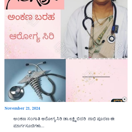
November 21, 2024
ಅಂಕಣ ಸಂಗಾತಿ ಆರೋಗ್ಯ ಸಿರಿ ಡಾ.ಲಕ್ಷ್ಮಿ ಬಿದರಿ ನಾಭಿ ಪೂರಣ ಈ
ಮಾರ್ಗಸೂಚಿಗಳು…