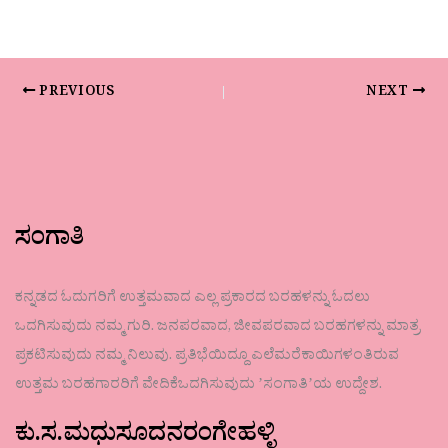
PREVIOUS
NEXT
ಸಂಗಾತಿ
ಕನ್ನಡದ ಓದುಗರಿಗೆ ಉತ್ತಮವಾದ ಎಲ್ಲ ಪ್ರಕಾರದ ಬರಹಳನ್ನು ಓದಲು
ಒದಗಿಸುವುದು ನಮ್ಮ ಗುರಿ. ಜನಪರವಾದ, ಜೀವಪರವಾದ ಬರಹಗಳನ್ನು ಮಾತ್ರ
ಪ್ರಕಟಿಸುವುದು ನಮ್ಮ ನಿಲುವು. ಪ್ರತಿಭೆಯಿದ್ದೂ ಎಲೆಮರೆಕಾಯಿಗಳಂತಿರುವ
ಉತ್ತಮ ಬರಹಗಾರರಿಗೆ ವೇದಿಕೆಒದಗಿಸುವುದು ʼಸಂಗಾತಿʼಯ ಉದ್ದೇಶ.
ಕು.ಸ.ಮಧುಸೂದನರಂಗೇಹಳ್ಳಿ