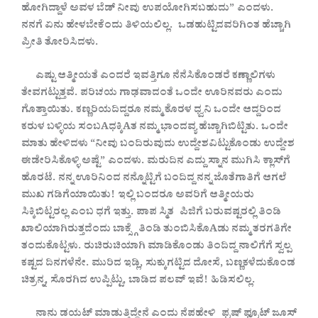
ಹೋಗಿದ್ದಾಳೆ
ಅವಳ
ಬೆಡ್
ನೀವು
ಉಪಯೋಗಿಸಬಹುದು” ಎಂದಳು.
ನನಗೆ
ಏನು
ಹೇಳಬೇಕೆಂದು
ತಿಳಿಯಲಿಲ್ಲ. ಒಡಹುಟ್ಟಿದವರಿಗಿಂತ
ಹೆಚ್ಚಾಗಿ
ಪ್ರೀತಿ
ತೋರಿಸಿದಳು.
ಎಷ್ಟು
ಆತ್ಮೀಯತೆ
ಎಂದರೆ
ಇವತ್ತಿಗೂ
ನೆನೆಸಿಕೊಂಡರೆ
ಕಣ್ಣಾಲಿಗಳು
ತೇವಗಟ್ಟುತ್ತವೆ. ಪರಿಚಯ
ಗಾಢವಾದಂತೆ
ಒಂದೇ
ಊರಿನವರು
ಎಂದು
ಗೊತ್ತಾಯಿತು. ಕಣ್ಣರಿಯದಿದ್ದರೂ
ನಮ್ಮ
ಕೊರಳ
ಧ್ವನಿ
ಒಂದೇ
ಆದ್ದರಿಂದ
ಕರುಳ
ಬಳ್ಳಿಯ
ಸಂಬAಧಕ್ಕಿAತ
ನಮ್ಮ
ಭಾಂದವ್ಯ
ಹೆಚ್ಚಾಗಿಬಿಟ್ಟಿತು. ಒಂದೇ
ಮಾತು
ಹೇಳಿದಳು
“ನೀವು
ಬಂದಿರುವುದು
ಉದ್ದೇಶವಿಟ್ಟುಕೊಂಡು
ಉದ್ದೇಶ
ಈಡೇರಿಸಿಕೊಳ್ಳಿ
ಅಷ್ಟೆ” ಎಂದಳು. ಮರುದಿನ
ಎದ್ದು
ಸ್ನಾನ
ಮುಗಿಸಿ
ಕ್ಲಾಸ್‌ಗೆ
ಹೊರಟೆ. ನನ್ನ
ಊರಿನಿಂದ
ನನ್ನೊಟ್ಟಿಗೆ
ಬಂದಿದ್ದ
ನನ್ನ
ಜೊತೆಗಾತಿಗೆ
ಆಗಲೆ
ಮುಖ
ಗಡಿಗೆಯಾಯಿತು! ಇಲ್ಲಿ
ಬಂದರೂ
ಅವರಿಗೆ
ಆತ್ಮೀಯರು
ಸಿಕ್ಕಿಬಿಟ್ಟರಲ್ಲ
ಎಂಬ
ಧಗೆ
ಇತ್ತು. ಪಾಪ
ಸ್ಮಿತ ಪಿಜಿಗೆ
ಬರುವಷ್ಟರಲ್ಲಿ
ತಿಂಡಿ
ಖಾಲಿಯಾಗಿರುತ್ತದೆಂದು
ಬಾಕ್ಸ್ಗೆ
ತಿಂಡಿ
ತುಂಬಿಸಿಕೊAಡು
ನಮ್ಮ
ತರಗತಿಗೇ
ತಂದುಕೊಟ್ಟಳು. ರುಚಿರುಚಿಯಾಗಿ
ಮಾಡಿಕೊಂಡು
ತಿಂದಿದ್ದ
ನಾಲಿಗೆಗೆ
ಸ್ವಲ್ಪ
ಕಷ್ಟದ
ದಿನಗಳೆನೇ. ಮುರಿದ
ಇಡ್ಲಿ, ಸುಕ್ಕುಗಟ್ಟಿದ
ದೋಸೆ, ಬಣ್ಣಕಳೆದುಕೊಂಡ
ಚಿತ್ರನ್ನ, ಸೊರಗಿದ
ಉಪ್ಪಿಟ್ಟು, ಬಾಡಿದ
ಪಲವ್
ಇವೆ! ಹಿಡಿಸಲಿಲ್ಲ.
ನಾನು
ಡಯಟ್
ಮಾಡುತ್ತಿದ್ದೇನೆ
ಎಂದು
ನೆಪಹೇಳಿ ಫ್ರಷ್
ಫ್ರೂಟ್
ಜೂಸ್