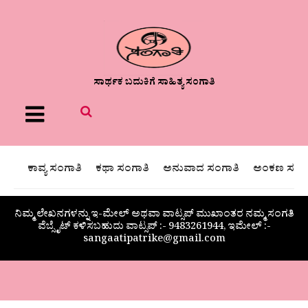
ಸಾರ್ಥಕ ಬದುಕಿಗೆ ಸಾಹಿತ್ಯ ಸಂಗಾತಿ
Menu
ಕಾವ್ಯ ಸಂಗಾತಿ
ಕಥಾ ಸಂಗಾತಿ
ಅನುವಾದ ಸಂಗಾತಿ
ಅಂಕಣ ಸಂಗಾ
ನಿಮ್ಮ ಲೇಖನಗಳನ್ನು ಇ-ಮೇಲ್ ಅಥವಾ ವಾಟ್ಸಪ್ ಮುಖಾಂತರ ನಮ್ಮ ಸಂಗತಿ
ವೆಬ್ಸೈಟ್ ಕಳಿಸಬಹುದು ವಾಟ್ಸಪ್‌ :- 9483261944, ಇಮೇಲ್ :-
sangaatipatrike@gmail.com