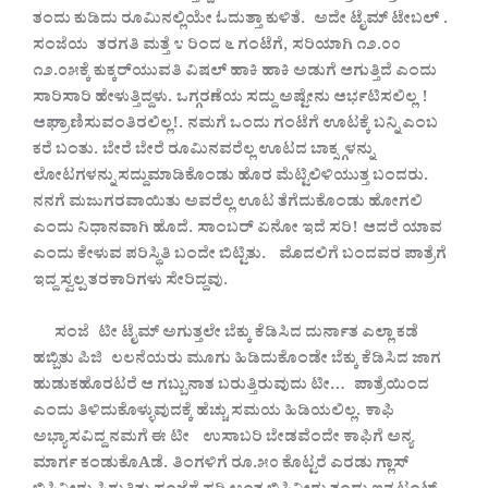
ತಂದು
ಕುಡಿದು
ರೂಮಿನಲ್ಲಿಯೇ
ಓದುತ್ತಾ
ಕುಳಿತೆ. ಅದೇ
ಟೈಮ್
ಟೇಬಲ್ .
ಸಂಜೆಯ ತರಗತಿ
ಮತ್ತೆ
೪
ರಿಂದ
೬
ಗಂಟೆಗೆ, ಸರಿಯಾಗಿ
೧೨.೦೦
೧೨.೦೫ಕ್ಕೆ
ಕುಕ್ಕರ್‌ಯುವತಿ
ವಿಷಲ್
ಹಾಕಿ
ಹಾಕಿ
ಅಡುಗೆ
ಆಗುತ್ತಿದೆ
ಎಂದು
ಸಾರಿಸಾರಿ
ಹೇಳುತ್ತಿದ್ದಳು. ಒಗ್ಗರಣೆಯ
ಸದ್ದು
ಅಷ್ಟೇನು
ಆರ್ಭಟಿಸಲಿಲ್ಲ !
ಆಘ್ರಾಣಿಸುವಂತಿರಲಿಲ್ಲ!. ನಮಗೆ
ಒಂದು
ಗಂಟೆಗೆ
ಊಟಕ್ಕೆ
ಬನ್ನಿ
ಎಂಬ
ಕರೆ
ಬಂತು. ಬೇರೆ
ಬೇರೆ
ರೂಮಿನವರೆಲ್ಲ
ಊಟದ
ಬಾಕ್ಸ್ಗಳನ್ನು
ಲೋಟಗಳನ್ನು
ಸದ್ದುಮಾಡಿಕೊಂಡು
ಹೊರ
ಮೆಟ್ಟಿಲಿಳಿಯುತ್ತ
ಬಂದರು.
ನನಗೆ
ಮಜುಗರವಾಯಿತು
ಅವರೆಲ್ಲ
ಊಟ
ತೆಗೆದುಕೊಂಡು
ಹೋಗಲಿ
ಎಂದು
ನಿಧಾನವಾಗಿ
ಹೊದೆ. ಸಾಂಬರ್
ಏನೋ
ಇದೆ
ಸರಿ! ಆದರೆ
ಯಾವ
ಎಂದು
ಕೇಳುವ
ಪರಿಸ್ಥಿತಿ
ಬಂದೇ
ಬಿಟ್ಟಿತು. ಮೊದಲಿಗೆ
ಬಂದವರ
ಪಾತ್ರೆಗೆ
ಇದ್ದ
ಸ್ವಲ್ಪ
ತರಕಾರಿಗಳು
ಸೇರಿದ್ದವು.
ಸಂಜೆ ಟೀ
ಟೈಮ್
ಅಗುತ್ತಲೇ
ಬೆಕ್ಕು
ಕೆಡಿಸಿದ
ದುರ್ನಾತ
ಎಲ್ಲಾ
ಕಡೆ
ಹಬ್ಬಿತು
ಪಿಜಿ ಲಲನೆಯರು
ಮೂಗು
ಹಿಡಿದುಕೊಂಡೇ
ಬೆಕ್ಕು
ಕೆಡಿಸಿದ
ಜಾಗ
ಹುಡುಕಹೊರಟರೆ
ಆ
ಗಬ್ಬುನಾತ
ಬರುತ್ತಿರುವುದು
ಟೀ… ಪಾತ್ರೆಯಿಂದ
ಎಂದು
ತಿಳಿದುಕೊಳ್ಳುವುದಕ್ಕೆ
ಹೆಚ್ಚು
ಸಮಯ
ಹಿಡಿಯಲಿಲ್ಲ. ಕಾಫಿ
ಅಭ್ಯಾಸವಿದ್ದ
ನಮಗೆ
ಈ
ಟೀ ಉಸಾಬರಿ
ಬೇಡವೆಂದೇ
ಕಾಫಿಗೆ
ಅನ್ಯ
ಮಾರ್ಗ
ಕಂಡುಕೊAಡೆ. ತಿಂಗಳಿಗೆ
ರೂ.೫೦
ಕೊಟ್ಟರೆ
ಎರಡು
ಗ್ಲಾಸ್