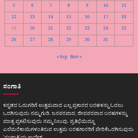
5
6
7
8
9
10
11
12
13
14
15
16
17
18
19
20
21
22
23
24
25
26
27
28
29
30
31
« Sep
Nov »
ಸಂಗಾತಿ
ಕನ್ನಡದ ಓದುಗರಿಗೆ ಉತ್ತಮವಾದ ಎಲ್ಲ ಪ್ರಕಾರದ ಬರಹಳನ್ನು ಓದಲು
ಒದಗಿಸುವುದು ನಮ್ಮ ಗುರಿ. ಜನಪರವಾದ, ಜೀವಪರವಾದ ಬರಹಗಳನ್ನು
ಮಾತ್ರ ಪ್ರಕಟಿಸುವುದು ನಮ್ಮ ನಿಲುವು. ಪ್ರತಿಭೆಯಿದ್ದೂ
ಎಲೆಮರೆಕಾಯಿಗಳಂತಿರುವ ಉತ್ತಮ ಬರಹಗಾರರಿಗೆ ವೇದಿಕೆಒದಗಿಸುವುದು