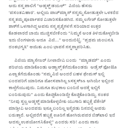
ಅದು
ನನ್ನ
ಪಾಲಿಗೆ
“ಅಡ್ಜಸ್ಟ್
ಡಯಲ್” ಪಿಜಿಯ
ಹೆಸರು
‘ವಸಂತವಿಹಾರ’. ಅಲ್ಲಿಯ
ವಾಚ್‌ಮ್ಯಾನ್
ನನ್ನನ್ನು
ನೋಡುತ್ತಲೇ
ಒಳಕರೆದ
ನನ್ನ
ತಮ್ಮ
ಪೂರ್ವಾಪರ
ವಿಚಾರಿಸತೊಡಗಿದ. ನಮ್ಮ
ಲಗೇಜ್
ನೋಡುತ್ತಲೇ
ಶಾಕ್‌ಗೆ
ಒಳಗಾಗಿದ್ದ
ಅವನು
ನನ್ನ
ಪ್ರಶ್ನೆಗಳಿಗೆ
ಸರಿಯಾದ
ಉತ್ತರ
ಕೊಡಲಾರದೆ
ಬಾಯಿ
ಮುಚ್ಚಿಸಬೇಕೆಂದು
“ನಿಮ್ಮನೆ
ಅಂತ
ತಿಳಿದುಕೊಳ್ಳಬೇಡಿ
ಇದು
ಬೆಂಗಳೂರು
ಅದೂ ಪಿಜಿ…” ಅಂದುಬಿಟ್ಟ. “ಪ್ರಥಮ
ಚುಂಬನA
ದಂತಭಗ್ನA” ಆಯಿತು
ಎಂಬ
ಭಾವನೆ
ನನ್ನನ್ನಾವರಿಸಿತು.
ಪಿಜಿಯ
ಮ್ಯಾನೇಜರ್
ನೀಲಾದೇವಿ
ಬಂದು “ಮ್ಯಾಡಮ್” ಎಂದು
ಪರಿಚಯ
ಮಾಡಿಕೊಂಡು
ಅಡ್ವಾನ್ಸ್
ತೆಗೆದುಕೊಂಡರು ಅಡ್ರೆಸ್
ಫೋಟೊ
ಎಲ್ಲಾ
ತೆಗೆದುಕೊಂಡು
“ನಮ್ಮ
ಪಿಜಿ
ಅಂದರೆ
ಬಹಳ
ಫೇಮಸ್
ಇಲ್ಲಿ
ಬಂದವರಿಗೆ
ಯಾರಿಗೂ
ಮೋಸವಾಗಿಲ್ಲ sಸಕ್ಸಸ್ss ಅಗಿಯೇ
ಇಲ್ಲಿಂದ
ಕಾಲ್ತೆಗೆಯುವುದು. ನಿಮಗೂ
ಶುಭಕಾಲ
ಬಂದಿದೆ
ಅದಕ್ಕೆ
ಇಲ್ಲಿಗೆ
ಬಂದಿರುವುದು” ಎಂದು
ಕೊಚ್ಚಿಕೊಂಡಿದ್ದೇ
ಕೊಚ್ಚಿಕೊಂಡಿದ್ದು. ನಂತರ
“ನೀವು
ಸ್ವಲ್ಪ
ಅಡ್ಜಸ್ಟ್
ಮಾಡಿಕೊಳ್ಳಬೇಕು
ಯುಗಾದಿ
ಹಬ್ಬಕ್ಕೆ
ವೆಕೇಟ್
ಮಾಡ್ತೀವಿ
ಅಂದವರು
ಇನ್ನೂ
ಬಂದಿಲ್ಲ
ಇನ್ನೆರಡು
ದಿನದಲ್ಲಿ
ಅವರು
ಬರುತ್ತಾರೆ. ಅಲ್ಲಿವರೆಗೆ
ಹಬ್ಬಕ್ಕೆ
ಊರಿಗೆ
ಹೋಗಿರುವವರ
ಬೆಡ್‌ಖಾಲಿ
ಇದೆ
ಅದನ್ನು
ಉಪಯೋಗಸಿಕೊಳ್ಳಿ” ಎಂದರು
ಸರಿ! ಎಂದು
ನಾನು