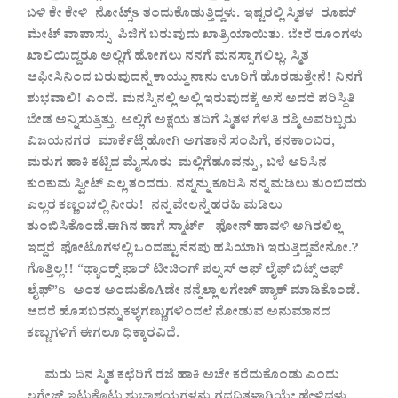
ಬಳಿ
ಕೇ
ಕೇಳಿ ನೋಟ್ಸ್s ತಂದುಕೊಡುತ್ತಿದ್ದಳು. ಇಷ್ಟರಲ್ಲಿ
ಸ್ಮಿತಳ ರೂಮ್
ಮೇಟ್
ವಾಪಾಸ್ಸು ಪಿಜಿಗೆ
ಬರುವುದು
ಖಾತ್ರಿಯಾಯಿತು. ಬೇರೆ
ರೂಂಗಳು
ಖಾಲಿಯಿದ್ದರೂ
ಅಲ್ಲಿಗೆ
ಹೋಗಲು
ನನಗೆ
ಮನಸ್ಸಾಗಲಿಲ್ಲ. ಸ್ಮಿತ
ಆಫೀಸಿನಿಂದ
ಬರುವುದನ್ನೆ
ಕಾಯ್ದು
ನಾನು
ಊರಿಗೆ
ಹೊರಡುತ್ತೇನೆ! ನಿನಗೆ
ಶುಭವಾಲಿ! ಎಂದೆ. ಮನಸ್ಸಿನಲ್ಲಿ
ಅಲ್ಲಿ
ಇರುವುದಕ್ಕೆ
ಅಸೆ
ಅದರೆ
ಪರಿಸ್ಥಿತಿ
ಬೇಡ
ಅನ್ನಿಸುತ್ತಿತ್ತು. ಅಲ್ಲಿಗೆ
ಅಕ್ಷಯ
ತದಿಗೆ
ಸ್ಮಿತಳ
ಗೆಳತಿ
ರಶ್ಮಿ
ಅವರಿಬ್ಬರು
ವಿಜಯನಗರ ಮಾರ್ಕೆಟ್ಗೆ
ಹೋಗಿ
ಅಗತಾನೆ
ಸಂಪಿಗೆ, ಕನಕಾಂಬರ,
ಮರುಗ
ಹಾಕಿ
ಕಟ್ಟಿದ
ಮೈಸೂರು
ಮಲ್ಲಿಗೆಹೂವನ್ನು , ಬಳೆ
ಅರಿಸಿನ
ಕುಂಕುಮ
ಸ್ವೀಟ್
ಎಲ್ಲ
ತಂದರು. ನನ್ನನ್ನು
ಕೂರಿಸಿ
ನನ್ನ
ಮಡಿಲು
ತುಂಬಿದರು
ಎಲ್ಲರ
ಕಣ್ಣಂಚಲ್ಲಿ
ನೀರು! ನನ್ನ
ವೇಲನ್ನೆ
ಹರಹಿ
ಮಡಿಲು
ತುಂಬಿಸಿಕೊಂಡೆ.ಈಗಿನ
ಹಾಗೆ
ಸ್ಮಾರ್ಟ್ ಫೋನ್
ಹಾವಳಿ
ಅಗಿರಲಿಲ್ಲ
ಇದ್ದರೆ
ಫೋಟೊಗಳಲ್ಲಿ
ಒಂದಷ್ಟು
ನೆನಪು
ಹಸಿಯಾಗಿ
ಇರುತ್ತಿದ್ದವೇನೋ.?
ಗೊತ್ತಿಲ್ಲ!! “ಥ್ಯಾಂಕ್ಸ್
ಫಾರ್
ಟೀಚಿಂಗ್
ಪಲ್ಸಸ್
ಆಫ್
ಲೈಫ್
ಬಿಟ್ಸ್
ಆಫ್
ಲೈಫ್”s ಅಂತ
ಅಂದುಕೊAಡೇ
ನನ್ನೆಲ್ಲಾ
ಲಗೇಜ್
ಪ್ಯಾಕ್
ಮಾಡಿಕೊಂಡೆ.
ಆದರೆ
ಹೊಸಬರನ್ನು
ಕಳ್ಳಗಣ್ಣುಗಳಿಂದಲೆ
ನೋಡುವ
ಅನುಮಾನದ
ಕಣ್ಣುಗಳಿಗೆ
ಈಗಲೂ
ಧಿಕ್ಕಾರವಿದೆ.
ಮರು
ದಿನ
ಸ್ಮಿತ
ಕಛೆರಿಗೆ
ರಜೆ
ಹಾಕಿ
ಅಚೇ
ಕರೆದುಕೊಂಡು
ಎಂದು