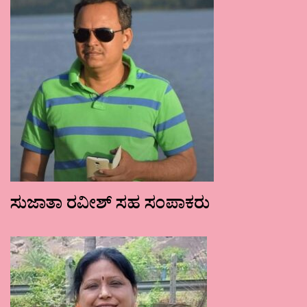
ಸುಜಾತಾ ರವೀಶ್ ಸಹ ಸಂಪಾಕರು