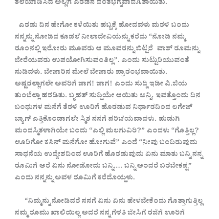
ತಲೆಯಾಡಿಸಿದೆ
ಅಲ್ಲಿಗೆ
ಎರಡನೆ
ದಂತಭಗ್ನವಾದAತಾಯಿತು.
ಎರಡು
ದಿನ
ಹೇಗೋ
ಕಳೆಯಿತು
ಹಬ್ಬಕ್ಕೆ
ಹೋದವಳು
ಮರಳಿ
ಬಂದು
ನನ್ನನ್ನು
ನೋಡಿದ
ಕೂಡಲೆ
ನೀಲಾದೇವಿಯನ್ನು
ಕರೆದು
“ನೋಡಿ
ನಮ್ಮ
ರೂಂನಲ್ಲಿ
ಇರೋರು
ಮೂವರು
ಆ
ಮೂವರನ್ನು
ಬಿಟ್ಟರೆ ವಾಶ್
ರೂಮನ್ನು
ಬೇರೆಯವರು
ಉಪಯೋಗಿಸುವಂತಿಲ್ಲ”. ಎಂದು
ಸುಟ್ಟುರಿಯುವಂತೆ
ನುಡಿದಳು. ಬೇಜಾರಿನ
ಮೇಲೆ
ಬೇಜಾರು
ಪ್ರಾರಂಭವಾಯಿತು.
ಅಷ್ಟರಲ್ಲಾಗಲೇ
ಅವರಿಗೆ
ಜಾಗ! ಜಾಗ! ಎಂದು
ಸುದ್ದಿ
ಇಡೀ
ಪಿ.ಜಿಯ
ತುಂಬೆಲ್ಲಾ
ಹರಡಿತು. ಬೃಹತ್
ಸುದ್ದಿಯೇ
ಆಯಿತು
ಅನ್ನಿ. ಇವತ್ತೊಂದು
ದಿನ
ಬಂಧುಗಳ
ಮನೆಗೆ
ತೆರಳಿ
ಊರಿಗೆ
ಹೊರಡುವ
ನಿರ್ಧಾರದಿಂದ
ಲಗೇಜ್
ಬ್ಯಾಗ್
ಎತ್ತಿಕೊಂಡಾಗಲೇ
ಸ್ಮಿತ
ನನಗೆ
ಪರಿಚಯವಾದಳು. ಹುಡುಗಿ
ಮಂದಸ್ಮಿತಳಾಗಿಯೇ
ಬಂದು
“ಎಲ್ಲಿ
ಮಲಗುವಿರಿ?” ಎಂದಳು
“ಗೊತ್ತಿಲ್ಲ?
ಊರಿಗೋ
ಕಸಿನ್
ಮನೆಗೋ
ಹೋಗುವೆ” ಎಂದೆ
“ನೀವು
ಬಂದಿರುವುದು
ಸಾಧನೆಯ
ಉದ್ದೇಶದಿಂದ
ಊರಿಗೆ
ಹೊರಡುವುದು
ಏನು
ಮಾತು
ಬನ್ನಿ
ನನ್ನ
ರೂಮಿಗೆ
ಅರೆ
ಏನು
ನೋಡೋದು
ಬನ್ನಿ…. ಬನ್ನಿ
ಅಂದರೆ
ಬರಬೇಕಪ್ಪ”
ಎಂದು
ನನ್ನನ್ನು
ಅವಳ
ರೂಮಿಗೆ
ಕರೆದೊಯ್ದಳು.
“ನಿಮ್ಮನ್ನು
ನೋಡಿದರೆ
ನನಗೆ
ಏನು
ಏನು
ಹೇಳಬೇಕೆಂದು
ಗೊತ್ತಾಗುತ್ತಿಲ್ಲ
ನಮ್ಮ
ರೂಮು
ಖಾಲಿಯಿಲ್ಲ
ಅದರೆ
ನನ್ನ
ಗೆಳತಿ
ಬೇಸಿಗೆ
ರಜೆಗೆ
ಊರಿಗೆ