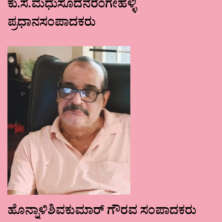
ಕು.ಸ.ಮಧುಸೂದನರಂಗೇಹಳ್ಳಿ
ಪ್ರಧಾನಸಂಪಾದಕರು
ಹೊನ್ನಾಳಿಶಿವಕುಮಾರ್ ಗೌರವ ಸಂಪಾದಕರು