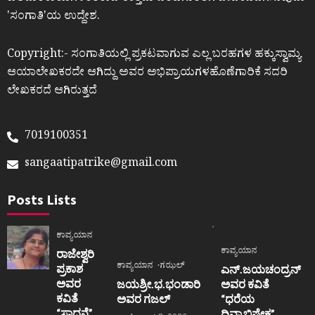
ʼಸಂಗಾತಿʼಯ ಉದ್ದೇಶ.
Copyright:- ಸಂಗಾತಿಯಲ್ಲಿ ಪ್ರಕಟವಾಗುವ ಎಲ್ಲ ಬರಹಗಳ ಹಕ್ಕುಸ್ವಾಮ್ಯ
ಆಯಾಲೇಖಕರದೇ ಆಗಿದ್ದು ಅವರ ಅಭಿಪ್ರಾಯಗಳಹೊಣೆಗಾರಿಕೆ ಸದರಿ
ಲೇಖಕರದೆ ಆಗಿರುತ್ತದೆ
7019100351
sangaatipatrike@gmail.com
Posts Lists
ಕಾವ್ಯಯಾನ
ಕಾವ್ಯಯಾನ
ರಾಜೇಶ್ವರಿ
ಕಾವ್ಯಯಾನ
ಗಝಲ್
ಪ್ರಕಾಶ
ಎನ್.ಜಯಚಂದ್ರನ್
ಅವರ
ಜಯಶ್ರೀ.ಭ.ಭಂಡಾರಿ
ಅವರ ಕವಿತೆ
ಕವಿತೆ
ಅವರ ಗಜಲ್
“ಧರೆಯ
“ಸಾಧನೆ”
ದಿವ್ಯಾಭಿಷೇಕ”