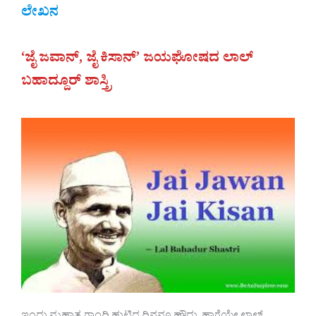
ಲೇಖನ
‘ಜೈ ಜವಾನ್, ಜೈ ಕಿಸಾನ್’ ಜಯಘೋಷದ ಲಾಲ್
ಬಹಾದ್ದೂರ್ ಶಾಸ್ತ್ರಿ