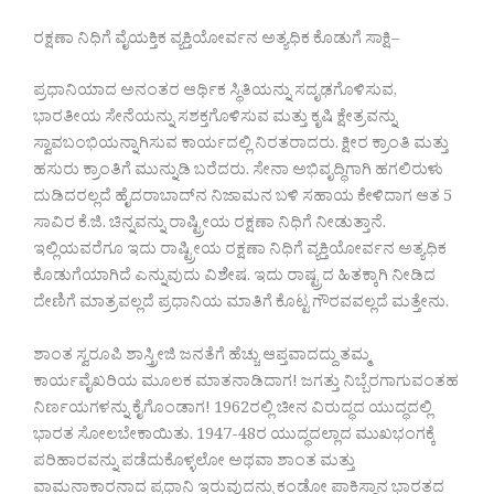
ರಕ್ಷಣಾ ನಿಧಿಗೆ ವೈಯಕ್ತಿಕ ವ್ಯಕ್ತಿಯೋರ್ವನ ಅತ್ಯಧಿಕ ಕೊಡುಗೆ ಸಾಕ್ಷಿ–
ಪ್ರಧಾನಿಯಾದ ಅನಂತರ ಆರ್ಥಿಕ ಸ್ಥಿತಿಯನ್ನು ಸದೃಢಗೊಳಿಸುವ,
ಭಾರತೀಯ ಸೇನೆಯನ್ನು ಸಶಕ್ತಗೊಳಿಸುವ ಮತ್ತು ಕೃಷಿ ಕ್ಷೇತ್ರವನ್ನು
ಸ್ವಾವಬಂಭಿಯನ್ನಾಗಿಸುವ ಕಾರ್ಯದಲ್ಲಿ ನಿರತರಾದರು. ಕ್ಷೀರ ಕ್ರಾಂತಿ ಮತ್ತು
ಹಸುರು ಕ್ರಾಂತಿಗೆ ಮುನ್ನುಡಿ ಬರೆದರು. ಸೇನಾ ಅಭಿವೃದ್ಧಿಗಾಗಿ ಹಗಲಿರುಳು
ದುಡಿದರಲ್ಲದೆ ಹೈದರಾಬಾದ್‌ನ ನಿಜಾಮನ ಬಳಿ ಸಹಾಯ ಕೇಳಿದಾಗ ಆತ 5
ಸಾವಿರ ಕೆ.ಜಿ. ಚಿನ್ನವನ್ನು ರಾಷ್ಟ್ರೀಯ ರಕ್ಷಣಾ ನಿಧಿಗೆ ನೀಡುತ್ತಾನೆ.
ಇಲ್ಲಿಯವರೆಗೂ ಇದು ರಾಷ್ಟ್ರೀಯ ರಕ್ಷಣಾ ನಿಧಿಗೆ ವ್ಯಕ್ತಿಯೋರ್ವನ ಅತ್ಯಧಿಕ
ಕೊಡುಗೆಯಾಗಿದೆ ಎನ್ನುವುದು ವಿಶೇಷ. ಇದು ರಾಷ್ಟ್ರದ ಹಿತಕ್ಕಾಗಿ ನೀಡಿದ
ದೇಣಿಗೆ ಮಾತ್ರವಲ್ಲದೆ ಪ್ರಧಾನಿಯ ಮಾತಿಗೆ ಕೊಟ್ಟ ಗೌರವವಲ್ಲದೆ ಮತ್ತೇನು.
ಶಾಂತ ಸ್ವರೂಪಿ ಶಾಸ್ತ್ರೀಜಿ ಜನತೆಗೆ ಹೆಚ್ಚು ಆಪ್ತವಾದದ್ದು ತಮ್ಮ
ಕಾರ್ಯವೈಖರಿಯ ಮೂಲಕ ಮಾತನಾಡಿದಾಗ! ಜಗತ್ತು ನಿಬ್ಬೆರಗಾಗುವಂತಹ
ನಿರ್ಣಯಗಳನ್ನು ಕೈಗೊಂಡಾಗ! 1962ರಲ್ಲಿ ಚೀನ ವಿರುದ್ಧದ ಯುದ್ಧದಲ್ಲಿ
ಭಾರತ ಸೋಲಬೇಕಾಯಿತು. 1947-48ರ ಯುದ್ಧದಲ್ಲಾದ ಮುಖಭಂಗಕ್ಕೆ
ಪರಿಹಾರವನ್ನು ಪಡೆದುಕೊಳ್ಳಲೋ ಅಥವಾ ಶಾಂತ ಮತ್ತು
ವಾಮನಾಕಾರನಾದ ಪ್ರಧಾನಿ ಇರುವುದನ್ನು ಕಂಡೋ ಪಾಕಿಸ್ಥಾನ ಭಾರತದ