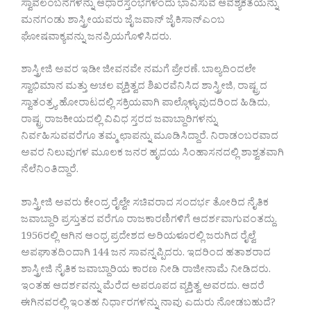
ಸ್ವಾವಲಂಬನೆಗಳನ್ನು ಆಧಾರಸ್ತಂಭಗಳೆಂದು ಭಾವಿಸುವ ಆವಶ್ಯಕತೆಯನ್ನು
ಮನಗಂಡು ಶಾಸ್ತ್ರೀಯವರು ಜೈ ಜವಾನ್‌ ಜೈ ಕಿಸಾನ್‌ಎಂಬ
ಘೋಷವಾಕ್ಯವನ್ನು ಜನಪ್ರಿಯಗೊಳಿಸಿದರು.
ಶಾಸ್ತ್ರೀಜಿ ಅವರ ಇಡೀ ಜೀವನವೇ ನಮಗೆ ಪ್ರೇರಣೆ. ಬಾಲ್ಯದಿಂದಲೇ
ಸ್ವಾಭಿಮಾನ ಮತ್ತು ಅಚಲ ವ್ಯಕ್ತಿತ್ವದ ಶಿಖರವೆನಿಸಿದ ಶಾಸ್ತ್ರೀಜಿ, ರಾಷ್ಟ್ರದ
ಸ್ವಾತಂತ್ರ್ಯ ಹೋರಾಟದಲ್ಲಿ ಸಕ್ರಿಯವಾಗಿ ಪಾಲ್ಗೊಳ್ಳುವುದರಿಂದ ಹಿಡಿದು,
ರಾಷ್ಟ್ರ ರಾಜಕೀಯದಲ್ಲಿ ವಿವಿಧ ಸ್ತರದ ಜವಾಬ್ದಾರಿಗಳನ್ನು
ನಿರ್ವಹಿಸುವವರೆಗೂ ತಮ್ಮ ಛಾಪನ್ನು ಮೂಡಿಸಿದ್ದಾರೆ. ನಿರಾಡಂಬರವಾದ
ಅವರ ನಿಲುವುಗಳ ಮೂಲಕ ಜನರ ಹೃದಯ ಸಿಂಹಾಸನದಲ್ಲಿ ಶಾಶ್ವತವಾಗಿ
ನೆಲೆನಿಂತಿದ್ದಾರೆ.
ಶಾಸ್ತ್ರೀಜಿ ಅವರು ಕೇಂದ್ರ ರೈಲ್ವೇ ಸಚಿವರಾದ ಸಂದರ್ಭ ತೋರಿದ ನೈತಿಕ
ಜವಾಬ್ದಾರಿ ಪ್ರಸ್ತುತದ ವರೆಗೂ ರಾಜಕಾರಣಿಗಳಿಗೆ ಆದರ್ಶವಾಗುವಂತದ್ದು.
1956ರಲ್ಲಿ ಆಗಿನ ಆಂಧ್ರ ಪ್ರದೇಶದ ಅರಿಯಳೂರಲ್ಲಿ ಜರುಗಿದ ರೈಲ್ವೆ
ಅಪಘಾತದಿಂದಾಗಿ 144 ಜನ ಸಾವನ್ನಪ್ಪಿದರು. ಇದರಿಂದ ಹತಾಶರಾದ
ಶಾಸ್ತ್ರೀಜಿ ನೈತಿಕ ಜವಾಬ್ದಾರಿಯ ಕಾರಣ ನೀಡಿ ರಾಜೀನಾಮೆ ನೀಡಿದರು.
ಇಂತಹ ಆದರ್ಶವನ್ನು ಮೆರೆದ ಅಪರೂಪದ ವ್ಯಕ್ತಿತ್ವ ಅವರದು. ಆದರೆ
ಈಗಿನವರಲ್ಲಿ ಇಂತಹ ನಿರ್ಧಾರಗಳನ್ನು ನಾವು ಎದುರು ನೋಡಬಹುದೆ?