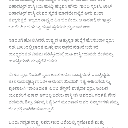
ಇಂದು ಮಹಾತ್ಮ ಗಾಂಧಿ ಹುಟ್ಟಿದ ದಿನವೂ ಹೌದು. ಹಾಗೆಯೇ ಲಾಲ್
ಬಹಾದ್ದೂರ್ ಶಾಸ್ತ್ರೀಯ ಹುಟ್ಟು ಹಬ್ಬವೂ ಹೌದು. ಗಾಂಧಿ ಸ್ಮರೀಸಿ, ಲಾಲ್
ಬಹಾದ್ದೂರ್ ಶಾಸ್ತ್ರಿಯವರ ಸ್ಮರಣೆ ಮಾಡದೇ ಬಿಟ್ಟರೆ ಅದು ಮಹಾ
ತಪ್ಪಾಗುತ್ತದೆ. ಇಬ್ಬರೂ ರಾಷ್ಟ್ರದ ಹಿತ ಚಿಂತಕರು, ಆ ಕಾರಣಕ್ಕೆ ಈ ಇಬ್ಬರ
ಒಂದೇ ದಿನದ ಹುಟ್ಟು ಹಬ್ಬದ ಸ್ಮರಣೆಯನ್ನು ಮಾಡೋಣ…
ಇತರರಿಗೆ ಹೋಲಿಸಿದರೆ, ರಾಷ್ಟ್ರದ ಅತ್ಯುನ್ನತ ಹುದ್ದೆಗೆ ಹೊಸಬರಾಗಿದ್ದರೂ
ಸಹ, 1965ರಲ್ಲಿ ಭಾರತ ಮತ್ತು ಪಾಕಿಸ್ಥಾನದ ನಡುವೆ ಜರುಗಿದ
ಯುದ್ಧದಂತಹ ವಿಷಮ ಪರಿಸ್ಥಿತಿಯಲ್ಲಿಯೂ ಶಾಸ್ತ್ರೀಯವರು ದೇಶವನ್ನು
ಯಶಸ್ವಿಯಾಗಿ ಮುನ್ನಡೆಸಿದವರು.
ದೇಶದ ಪ್ರಧಾನಿಯಾಗಿದ್ದರೂ ಕೂಡ ಜನಸಾಮಾನ್ಯನಂತೆ ಇರುತ್ತಿದ್ದರು.
ಜೀವನುದುದ್ದಕ್ಕೂ ಗಾಂಧೀ ಅನುಯಾಯಿಯಾಗಿ ಸತ್ಯ, ಅಹಿಂಸೆಯನ್ನು
ಪ್ರತಿಪಾದಿಸಿ “ಶಾಂತಿದೂತ’ ಎಂಬ ಹೆಗ್ಗಳಿಕೆ ಪಾತ್ರರಾಗಿದ್ದರು. ಇಂದಿನ
ಯುವಕರಿಗೆ ಐಕಾನ್‌ ಆಗಬಲ್ಲ ಬದುಕು ಶಾಸ್ತ್ರೀಜಿ ಅವರದು. ಸರಳತೆ, ನೇರ
ನಡೆನುಡಿ, ಶಿಸ್ತು, ಕರ್ತವ್ಯ ನಿಷ್ಠೆ ಹೀಗೆ ಮುಂತಾದ ಅವರ ಸನ್ಮಾರ್ಗಗಳು ನಮ್ಮ
ಜೀವನಕ್ಕೆ ದಾರಿದೀಪವಾಗುತ್ತವೆ.
ಒಂದು ಸದೃಢ ರಾಷ್ಟ್ರ ನಿರ್ಮಾಣದ ದಿಶೆಯಲ್ಲಿ, ಸ್ವಪೋಷಣೆ ಮತ್ತು