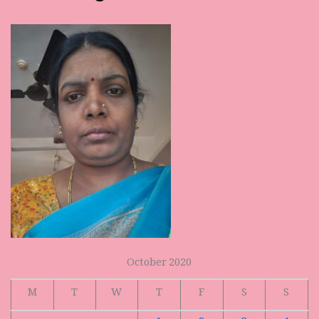
October 2020
M
T
W
T
F
S
S