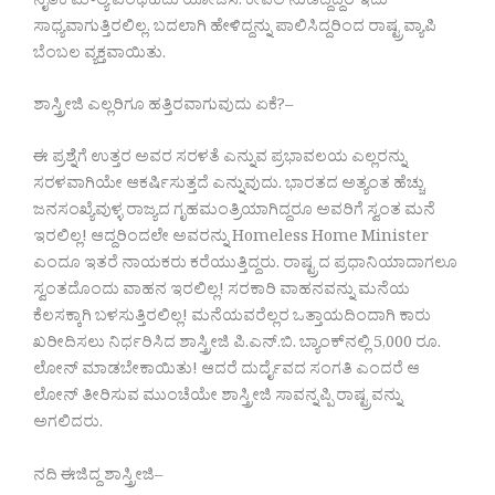
ನೈತಿಕ ಮೌಲ್ಯ ಎಂಥಹದು ಯೋಚಿಸಿ. ಕೇವಲ ನುಡಿದ್ದಿದ್ದರೆ ಇದು
ಸಾಧ್ಯವಾಗುತ್ತಿರಲಿಲ್ಲ. ಬದಲಾಗಿ ಹೇಳಿದ್ದನ್ನು ಪಾಲಿಸಿದ್ದರಿಂದ ರಾಷ್ಟ್ರವ್ಯಾಪಿ
ಬೆಂಬಲ ವ್ಯಕ್ತವಾಯಿತು.
ಶಾಸ್ತ್ರೀಜಿ ಎಲ್ಲರಿಗೂ ಹತ್ತಿರವಾಗುವುದು ಏಕೆ?–
ಈ ಪ್ರಶ್ನೆಗೆ ಉತ್ತರ ಅವರ ಸರಳತೆ ಎನ್ನುವ ಪ್ರಭಾವಲಯ ಎಲ್ಲರನ್ನು
ಸರಳವಾಗಿಯೇ ಆಕರ್ಷಿಸುತ್ತದೆ ಎನ್ನುವುದು. ಭಾರತದ ಅತ್ಯಂತ ಹೆಚ್ಚು
ಜನಸಂಖ್ಯೆವುಳ್ಳ ರಾಜ್ಯದ ಗೃಹಮಂತ್ರಿಯಾಗಿದ್ದರೂ ಅವರಿಗೆ ಸ್ವಂತ ಮನೆ
ಇರಲಿಲ್ಲ! ಆದ್ದರಿಂದಲೇ ಅವರನ್ನು Homeless Home Minister
ಎಂದೂ ಇತರೆ ನಾಯಕರು ಕರೆಯುತ್ತಿದ್ದರು. ರಾಷ್ಟ್ರದ ಪ್ರಧಾನಿಯಾದಾಗಲೂ
ಸ್ವಂತದೊಂದು ವಾಹನ ಇರಲಿಲ್ಲ! ಸರಕಾರಿ ವಾಹನವನ್ನು ಮನೆಯ
ಕೆಲಸಕ್ಕಾಗಿ ಬಳಸುತ್ತಿರಲಿಲ್ಲ! ಮನೆಯವರೆಲ್ಲರ ಒತ್ತಾಯದಿಂದಾಗಿ ಕಾರು
ಖರೀದಿಸಲು ನಿರ್ಧರಿಸಿದ ಶಾಸ್ತ್ರೀಜಿ ಪಿ.ಎನ್‌.ಬಿ. ಬ್ಯಾಂಕ್‌ನಲ್ಲಿ 5,000 ರೂ.
ಲೋನ್‌ ಮಾಡಬೇಕಾಯಿತು! ಆದರೆ ದುರ್ದೈವದ ಸಂಗತಿ ಎಂದರೆ ಆ
ಲೋನ್‌ ತೀರಿಸುವ ಮುಂಚೆಯೇ ಶಾಸ್ತ್ರೀಜಿ ಸಾವನ್ನಪ್ಪಿ ರಾಷ್ಟ್ರವನ್ನು
ಅಗಲಿದರು.
ನದಿ ಈಜಿದ್ದ ಶಾಸ್ತ್ರೀಜಿ–