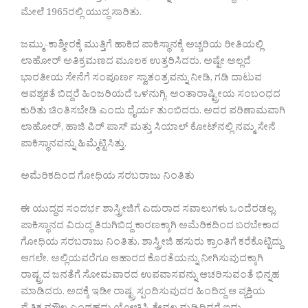
ಮೇಲೆ 1965ರಲ್ಲಿ ಯುದ್ಧ ಸಾರಿತು.
ಜಮ್ಮು-ಕಾಶ್ಮೀರಕ್ಕೆ ಮುತ್ತಿಗೆ ಹಾಕಿದ ಪಾಕಿಸ್ಥಾನಕ್ಕೆ ಅಚ್ಚರಿಯ ರೀತಿಯಲ್ಲಿ
ಲಾಹೋರ್‌ ಅತಿಕ್ರಮಣದ ಮೂಲಕ ಉತ್ತರಿಸಿದರು. ಅಷ್ಟೇ ಅಲ್ಲದೆ
ಭಾರತೀಯ ಸೇನೆಗೆ ಸಂಪೂರ್ಣ ಸ್ವಾತಂತ್ರವನ್ನು ನೀಡಿ, ಗಡಿ ದಾಟುವ
ಆವಶ್ಯಕತೆ ಬಿದ್ದರೆ ಹಿಂಜರಿಯದೆ ಒಳನುಗ್ಗಿ, ಅಂತಾರಾಷ್ಟ್ರೀಯ ಸಂಬಂಧದ
ಕುರಿತು ಚಿಂತಿಸಬೇಡಿ ಎಂದು ಧೈರ್ಯ ತುಂಬಿದರು. ಅದರ ಪರಿಣಾಮವಾಗಿ
ಲಾಹೋರ್‌, ಹಾಜಿ ಪಿರ್‌ ಪಾಸ್‌ ಮತ್ತು ಸಿಯಾಲ್‌ ಕೋಟ್‌ನಲ್ಲಿ ನಮ್ಮ ಸೇನೆ
ಪಾಕಿಸ್ಥಾನವನ್ನು ಹಿಮ್ಮೆಟ್ಟಿಸಿತ್ತು.
ಅಮೆರಿಕದಿಂದ ಗೋಧಿಯ ಸರಬರಾಜು ನಿಂತಿತು
ಈ ಯುದ್ಧದ ಸಂದರ್ಭ ಶಾಸ್ತ್ರೀಜಿಗೆ ಎದುರಾದ ಸವಾಲುಗಳು ಒಂದೆರಡಲ್ಲ.
ಪಾಕಿಸ್ಥಾನದ ವಿರುದ್ಧ ತಿರುಗಿಬಿದ್ದ ಕಾರಣಕ್ಕಾಗಿ ಅಮೆರಿಕದಿಂದ ಬರಬೇಕಾದ
ಗೋಧಿಯ ಸರಬರಾಜು ನಿಂತಿತು. ಶಾಸ್ತ್ರೀಜಿ ಹಸುರು ಕ್ರಾಂತಿಗೆ ಕರೆಕೊಟ್ಟಿದ್ದು
ಆಗಲೇ. ಅಲ್ಲಿಯವರೆಗೂ ಆಹಾರದ ಕೊರತೆಯನ್ನು ನೀಗಿಸುವುದಕ್ಕಾಗಿ
ರಾಷ್ಟ್ರದ ಜನತೆಗೆ ಸೋಮವಾರದ ಉಪವಾಸವನ್ನು ಆಚರಿಸುವಂತೆ ಭಿನ್ನಹ
ಮಾಡಿದರು. ಅದಕ್ಕೆ ಇಡೀ ರಾಷ್ಟ್ರ ಸ್ಪಂದಿಸುವುದರ ಹಿಂದಿದ್ದ ಆ ವ್ಯಕ್ತಿಯ