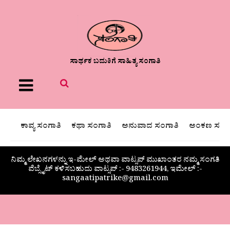
ಸಾರ್ಥಕ ಬದುಕಿಗೆ ಸಾಹಿತ್ಯ ಸಂಗಾತಿ
Menu
ಕಾವ್ಯ ಸಂಗಾತಿ
ಕಥಾ ಸಂಗಾತಿ
ಅನುವಾದ ಸಂಗಾತಿ
ಅಂಕಣ ಸಂಗಾ
ನಿಮ್ಮ ಲೇಖನಗಳನ್ನು ಇ-ಮೇಲ್ ಅಥವಾ ವಾಟ್ಸಪ್ ಮುಖಾಂತರ ನಮ್ಮ ಸಂಗತಿ
ವೆಬ್ಸೈಟ್ ಕಳಿಸಬಹುದು ವಾಟ್ಸಪ್‌ :- 9483261944, ಇಮೇಲ್ :-
sangaatipatrike@gmail.com