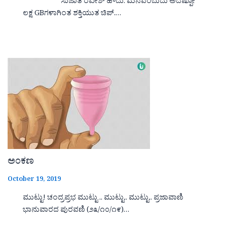
ಸುಜಾತ ರವೀಶ್ ಹೌದು. ಮನವೆಂಬುದು ಅದೆಷ್ಪೋ
ಲಕ್ಷ GBಗಳಾಗಿಂತ ಶಕ್ತಿಯುತ ಚಿಪ್.…
ಅಂಕಣ
October 19, 2019
ಮುಟ್ಟು! ಚಂದ್ರಪ್ರಭ ಮುಟ್ಟು .. ಮುಟ್ಟು.. ಮುಟ್ಟು.. ಪ್ರಜಾವಾಣಿ
ಭಾನುವಾರದ ಪುರವಣಿ (೨೩/೧೦/೧೯)…