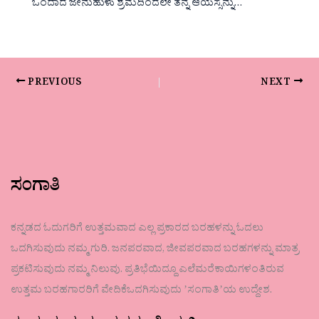
ಒಂದಾದ ಜೇನುಹುಳು ಶ್ರಮದಿಂದಲೇ ತನ್ನ ಆಯಸ್ಸನ್ನು…
PREVIOUS
NEXT
ಸಂಗಾತಿ
ಕನ್ನಡದ ಓದುಗರಿಗೆ ಉತ್ತಮವಾದ ಎಲ್ಲ ಪ್ರಕಾರದ ಬರಹಳನ್ನು ಓದಲು
ಒದಗಿಸುವುದು ನಮ್ಮ ಗುರಿ. ಜನಪರವಾದ, ಜೀವಪರವಾದ ಬರಹಗಳನ್ನು ಮಾತ್ರ
ಪ್ರಕಟಿಸುವುದು ನಮ್ಮ ನಿಲುವು. ಪ್ರತಿಭೆಯಿದ್ದೂ ಎಲೆಮರೆಕಾಯಿಗಳಂತಿರುವ
ಉತ್ತಮ ಬರಹಗಾರರಿಗೆ ವೇದಿಕೆಒದಗಿಸುವುದು ʼಸಂಗಾತಿʼಯ ಉದ್ದೇಶ.