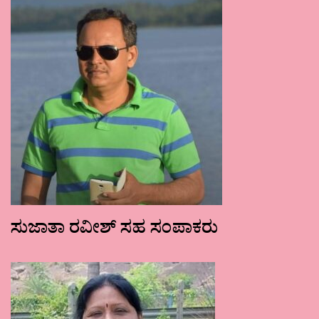
ಸುಜಾತಾ ರವೀಶ್ ಸಹ ಸಂಪಾಕರು