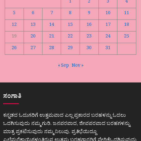
1
2
3
4
5
6
7
8
9
10
11
12
13
14
15
16
17
18
19
20
21
22
23
24
25
26
27
28
29
30
31
« Sep
Nov »
ಸಂಗಾತಿ
ಕನ್ನಡದ ಓದುಗರಿಗೆ ಉತ್ತಮವಾದ ಎಲ್ಲ ಪ್ರಕಾರದ ಬರಹಳನ್ನು ಓದಲು
ಒದಗಿಸುವುದು ನಮ್ಮ ಗುರಿ. ಜನಪರವಾದ, ಜೀವಪರವಾದ ಬರಹಗಳನ್ನು
ಮಾತ್ರ ಪ್ರಕಟಿಸುವುದು ನಮ್ಮ ನಿಲುವು. ಪ್ರತಿಭೆಯಿದ್ದೂ
ಎಲೆಮರೆಕಾಯಿಗಳಂತಿರುವ ಉತ್ತಮ ಬರಹಗಾರರಿಗೆ ವೇದಿಕೆಒದಗಿಸುವುದು