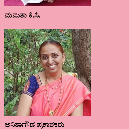
ಮಮತಾ ಕೆ.ಸಿ.
ಅನಿತಾಗೌಡ ಪ್ರಕಾಶಕರು