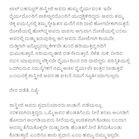
ಲಾಲ್‌ ಬಹದ್ದೂರ್‌ ಶಾಸ್ತ್ರೀಜಿ ಅವರು ಹುಟ್ಟು ಧೈರ್ಯವಂತ. ಇದೇ
ಧೈರ್ಯದೊಂದಿಗೆ ಪಾಕಿಸ್ಥಾನದೊಂದಿಗೆ ಯುದ್ಧಕ್ಕಿಳಿದಿದ್ದರು. ಅವರು ತಮ್ಮ
ಚಿಕ್ಕ ವಯಸ್ಸಿನಲ್ಲಿ ತಮ್ಮ ಸ್ನೇಹಿತನ ಮನೆಗೆ ನದಿ ದಾಟಿ ಹೋಗಬೇಕಾಗಿರುತ್ತದೆ.
ದೋಣಿಯಲ್ಲಿ ಹೋಗಿದ್ದ ಅವರು ವಾಪಸು ಆಗುವಾಗ ದೋಣಿಯಲ್ಲಿ ಬರಲು
ಅವರಲ್ಲಿ ದುಡ್ಡು ಇರುವುದಿಲ್ಲ. ಆಗ ಅವರು ದೋಣಿಗಾಗಿ ಕಾಯದೇ,
ದುಡ್ಡಿಗಾಗಿ ಇನ್ನೊಬ್ಬರನ್ನು ಕೇಳದೇ ತುಂಬಿ ಹರಿಯುತ್ತಿದ್ದ ನದಿಗೆ
ಧುಮುಕುತ್ತಾರೆ. ನದಿಯನ್ನು ಈಜಿ ದಡ ಸೇರುತ್ತಾರೆ. ಸೆಳೆತ, ಸುಳಿ, ನೀರಿನ
ರಭಸ ಯಾವುದನ್ನು ಲೆಕ್ಕಿಸದೇ ಧೈರ್ಯದಿಂದ ನದಿ ದಾಟಿದ್ದರು. ಪರಿಸ್ಥಿತಿಯಲ್ಲಿ
ಒದಗಿಬರುವ ಸಮಸ್ಯೆಗಳಿಗೆ ನಮ್ಮ ಅಚಲ ಧೈರ್ಯವೇ ಉತ್ತರ ನೀಡುತ್ತದೆ
ಎಂಬುದಕ್ಕೆ ಶಾಸ್ತ್ರೀಜಿ ಅವರ ಈ ಘಟನೆ ನಮಗೆ ಸ್ಫೂರ್ತಿಯಾಗಬಲ್ಲದು.
ನೇರ ನಡೆತೆ, ನಿಷ್ಠೆ–
ಶಾಸ್ತ್ರೀಜಿ ಅವರು ಪ್ರಧಾನಿಯಾದರು ಉಡುಗೆ, ನಡೆಯಲ್ಲೂ
ಸರಳವಾಗಿರುತ್ತಿದ್ದರು. ಒಮ್ಮೆ ಅವರ ಹೆಂಡತಿಗೆಂದು ಸೀರೆ ತರಲು ಅಂಗಡಿಗೆ
ಹೋದಾಗ ಅಂಗಡಿಯವರು ಸೀರೆಯನ್ನು ಉಚಿತವಾಗಿ ಕೊಡಲು ಬಂದಾಗ
ಅದನ್ನು ತೆಗೆದುಕೊಳ್ಳದೇ ದುಡ್ಡು ನೀಡಿ, ಹೆಂಡತಿಗೆ ಸೀರೆ ತೆಗೆದುಕೊಂಡು
ಕೊಡುತ್ತಾರೆ. ಎಂದಿಗೂ ತಾನು ಪ್ರಧಾನಿ ಎಂಬ ಹಮ್ಮು-ಬಿಮ್ಮು ಇಲ್ಲದೇ,