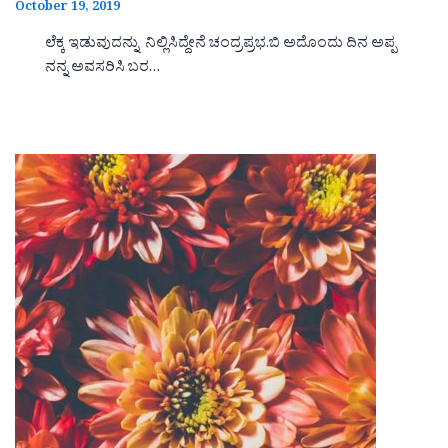
October 19, 2019
ಲೆಕ್ಕ ಇಡುವುದನ್ನು ನಿಲ್ಲಿಸಿದ್ದೇನೆ ಚಂದ್ರಪ್ರಭ.ಬಿ ಅದೊಂದು ದಿನ ಅಪ್ಪ
ನನ್ನ ಅವಸರಿಸಿ ಬರ…