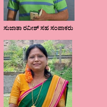
ಸುಜಾತಾ ರವೀಶ್ ಸಹ ಸಂಪಾಕರು