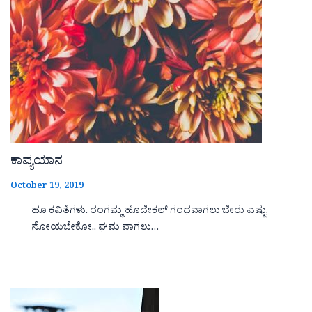
ಕಾವ್ಯಯಾನ
October 19, 2019
ಹೂ ಕವಿತೆಗಳು. ರಂಗಮ್ಮ ಹೊದೇಕಲ್ ಗಂಧವಾಗಲು ಬೇರು ಎಷ್ಟು
ನೋಯಬೇಕೋ.. ಘಮ ವಾಗಲು…