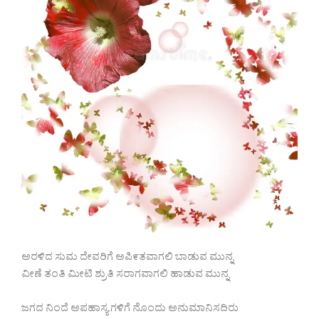
ಅರಳಿದ ಸುಮ ದೇವರಿಗೆ ಅಪಿ೯ತವಾಗಲಿ ಬಾಡುವ ಮುನ್ನ
ವೀಣೆ ತಂತಿ ಮೀಟಿ ಶ್ರುತಿ ಸರಾಗವಾಗಲಿ ಹಾಡುವ ಮುನ್ನ
ಜಗದ ನಿಂದೆ ಅಪಹಾಸ್ಯ ಗಳಿಗೆ ನೊಂದು ಅನುಮಾನಿಸದಿರು