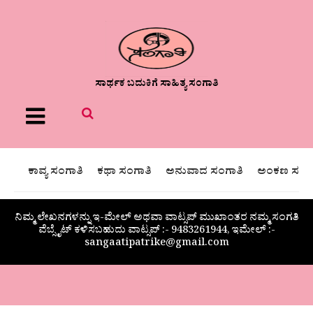
ಸಾರ್ಥಕ ಬದುಕಿಗೆ ಸಾಹಿತ್ಯ ಸಂಗಾತಿ
Menu
ಕಾವ್ಯ ಸಂಗಾತಿ
ಕಥಾ ಸಂಗಾತಿ
ಅನುವಾದ ಸಂಗಾತಿ
ಅಂಕಣ ಸಂಗಾ
ನಿಮ್ಮ ಲೇಖನಗಳನ್ನು ಇ-ಮೇಲ್ ಅಥವಾ ವಾಟ್ಸಪ್ ಮುಖಾಂತರ ನಮ್ಮ ಸಂಗತಿ
ವೆಬ್ಸೈಟ್ ಕಳಿಸಬಹುದು ವಾಟ್ಸಪ್‌ :- 9483261944, ಇಮೇಲ್ :-
sangaatipatrike@gmail.com