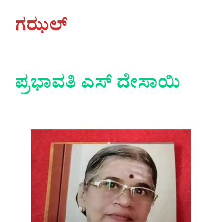
ಗಝಲ್
ಪ್ರಭಾವತಿ ಎಸ್ ದೇಸಾಯಿ