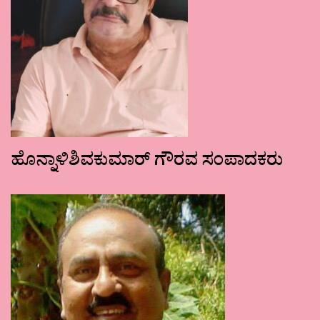
ಹೊನ್ನಾಳಿಶಿವಕುಮಾರ್ ಗೌರವ ಸಂಪಾದಕರು