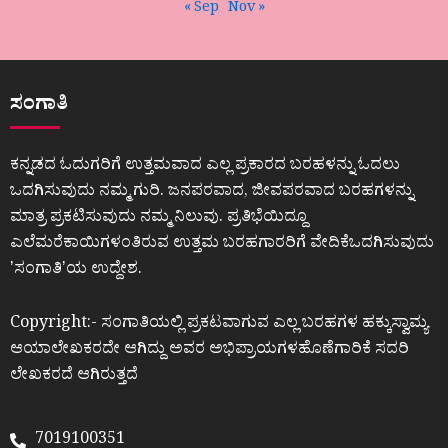
« Sep
Nov »
ಸಂಗಾತಿ
ಕನ್ನಡದ ಓದುಗರಿಗೆ ಉತ್ತಮವಾದ ಎಲ್ಲ ಪ್ರಕಾರದ ಬರಹಳನ್ನು ಓದಲು
ಒದಗಿಸುವುದು ನಮ್ಮ ಗುರಿ. ಜನಪರವಾದ, ಜೀವಪರವಾದ ಬರಹಗಳನ್ನು
ಮಾತ್ರ ಪ್ರಕಟಿಸುವುದು ನಮ್ಮ ನಿಲುವು. ಪ್ರತಿಭೆಯಿದ್ದೂ
ಎಲೆಮರೆಕಾಯಿಗಳಂತಿರುವ ಉತ್ತಮ ಬರಹಗಾರರಿಗೆ ವೇದಿಕೆಒದಗಿಸುವುದು
ʼಸಂಗಾತಿʼಯ ಉದ್ದೇಶ.
Copyright:- ಸಂಗಾತಿಯಲ್ಲಿ ಪ್ರಕಟವಾಗುವ ಎಲ್ಲ ಬರಹಗಳ ಹಕ್ಕುಸ್ವಾಮ್ಯ
ಆಯಾಲೇಖಕರದೇ ಆಗಿದ್ದು ಅವರ ಅಭಿಪ್ರಾಯಗಳಹೊಣೆಗಾರಿಕೆ ಸದರಿ
ಲೇಖಕರದೆ ಆಗಿರುತ್ತದೆ
7019100351