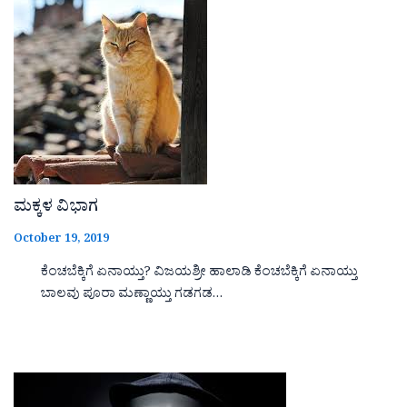
ಮಕ್ಕಳ ವಿಭಾಗ
October 19, 2019
ಕೆಂಚಬೆಕ್ಕಿಗೆ ಏನಾಯ್ತು? ವಿಜಯಶ್ರೀ ಹಾಲಾಡಿ ಕೆಂಚಬೆಕ್ಕಿಗೆ ಏನಾಯ್ತು
ಬಾಲವು ಪೂರಾ ಮಣ್ಣಾಯ್ತು ಗಡಗಡ…