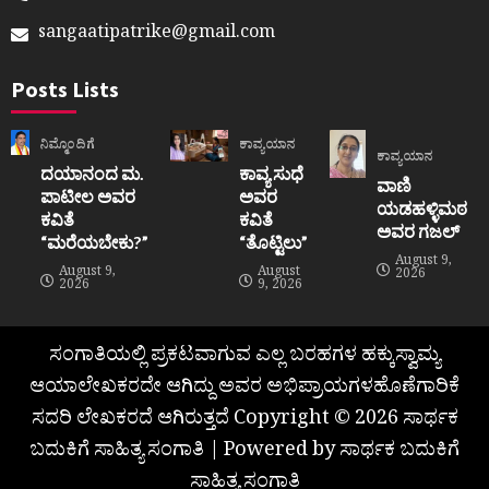
sangaatipatrike@gmail.com
Posts Lists
ನಿಮ್ಮೊಂದಿಗೆ
ಕಾವ್ಯಯಾನ
ಕಾವ್ಯಯಾನ
ದಯಾನಂದ ಮ.
ಕಾವ್ಯ ಸುಧೆ
ವಾಣಿ
ಪಾಟೀಲ ಅವರ
ಅವರ
ಯಡಹಳ್ಳಿಮಠ
ಕವಿತೆ
ಕವಿತೆ
ಅವರ ಗಜಲ್
“ಮರೆಯಬೇಕು?”
“ತೊಟ್ಟಿಲು”
August 9,
August 9,
August
2026
2026
9, 2026
ಸಂಗಾತಿಯಲ್ಲಿ ಪ್ರಕಟವಾಗುವ ಎಲ್ಲ ಬರಹಗಳ ಹಕ್ಕುಸ್ವಾಮ್ಯ
ಆಯಾಲೇಖಕರದೇ ಆಗಿದ್ದು ಅವರ ಅಭಿಪ್ರಾಯಗಳಹೊಣೆಗಾರಿಕೆ
ಸದರಿ ಲೇಖಕರದೆ ಆಗಿರುತ್ತದೆ Copyright © 2026 ಸಾರ್ಥಕ
ಬದುಕಿಗೆ ಸಾಹಿತ್ಯ ಸಂಗಾತಿ | Powered by ಸಾರ್ಥಕ ಬದುಕಿಗೆ
ಸಾಹಿತ್ಯ ಸಂಗಾತಿ