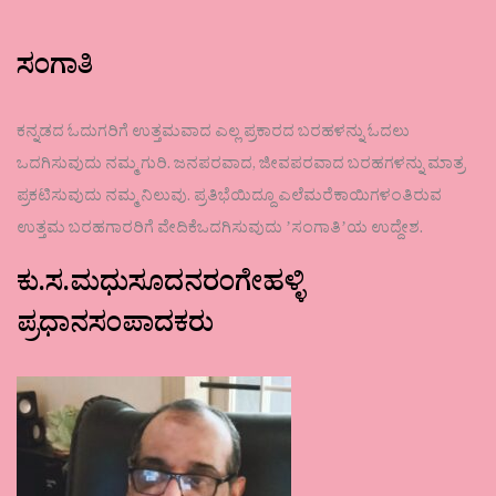
ಸಂಗಾತಿ
ಕನ್ನಡದ ಓದುಗರಿಗೆ ಉತ್ತಮವಾದ ಎಲ್ಲ ಪ್ರಕಾರದ ಬರಹಳನ್ನು ಓದಲು
ಒದಗಿಸುವುದು ನಮ್ಮ ಗುರಿ. ಜನಪರವಾದ, ಜೀವಪರವಾದ ಬರಹಗಳನ್ನು ಮಾತ್ರ
ಪ್ರಕಟಿಸುವುದು ನಮ್ಮ ನಿಲುವು. ಪ್ರತಿಭೆಯಿದ್ದೂ ಎಲೆಮರೆಕಾಯಿಗಳಂತಿರುವ
ಉತ್ತಮ ಬರಹಗಾರರಿಗೆ ವೇದಿಕೆಒದಗಿಸುವುದು ʼಸಂಗಾತಿʼಯ ಉದ್ದೇಶ.
ಕು.ಸ.ಮಧುಸೂದನರಂಗೇಹಳ್ಳಿ
ಪ್ರಧಾನಸಂಪಾದಕರು