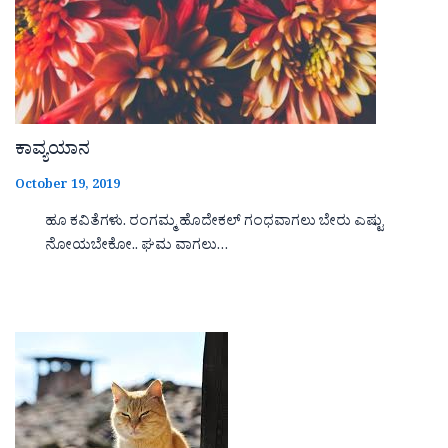
ಕಾವ್ಯಯಾನ
October 19, 2019
ಹೂ ಕವಿತೆಗಳು. ರಂಗಮ್ಮ ಹೊದೇಕಲ್ ಗಂಧವಾಗಲು ಬೇರು ಎಷ್ಟು
ನೋಯಬೇಕೋ.. ಘಮ ವಾಗಲು…