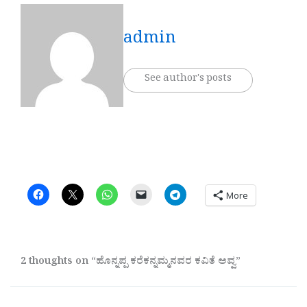
admin
See author's posts
More
2 thoughts on “ಹೊನ್ನಪ್ಪ ಕರೆಕನ್ನಮ್ಮನವರ ಕವಿತೆ ಅವ್ವ”