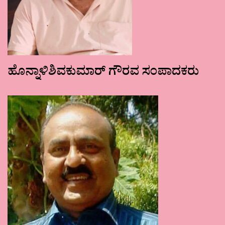
ಹೊನ್ನಾಳಿಶಿವಕುಮಾರ್ ಗೌರವ ಸಂಪಾದಕರು