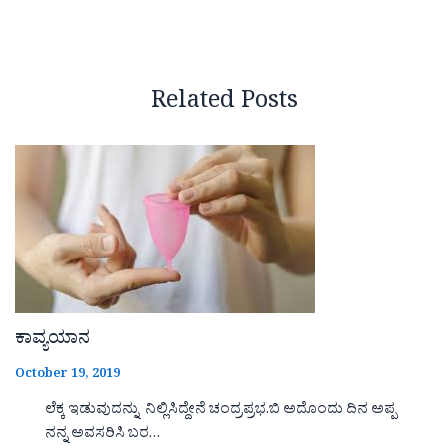
Related Posts
ಕಾವ್ಯಯಾನ
October 19, 2019
ಲೆಕ್ಕ ಇಡುವುದನ್ನು ನಿಲ್ಲಿಸಿದ್ದೇನೆ ಚಂದ್ರಪ್ರಭ.ಬಿ ಅದೊಂದು ದಿನ ಅಪ್ಪ
ನನ್ನ ಅವಸರಿಸಿ ಬರ…