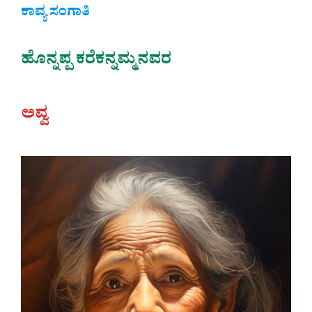
ಕಾವ್ಯ ಸಂಗಾತಿ
ಹೊನ್ನಪ್ಪ ಕರೆಕನ್ನಮ್ಮನವರ
ಅವ್ವ