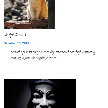
ಮಕ್ಕಳ ವಿಭಾಗ
October 19, 2019
ಕೆಂಚಬೆಕ್ಕಿಗೆ ಏನಾಯ್ತು? ವಿಜಯಶ್ರೀ ಹಾಲಾಡಿ ಕೆಂಚಬೆಕ್ಕಿಗೆ ಏನಾಯ್ತು
ಬಾಲವು ಪೂರಾ ಮಣ್ಣಾಯ್ತು ಗಡಗಡ…