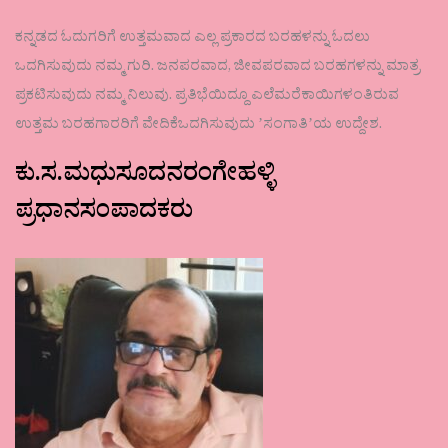
ಕನ್ನಡದ ಓದುಗರಿಗೆ ಉತ್ತಮವಾದ ಎಲ್ಲ ಪ್ರಕಾರದ ಬರಹಳನ್ನು ಓದಲು
ಒದಗಿಸುವುದು ನಮ್ಮ ಗುರಿ. ಜನಪರವಾದ, ಜೀವಪರವಾದ ಬರಹಗಳನ್ನು ಮಾತ್ರ
ಪ್ರಕಟಿಸುವುದು ನಮ್ಮ ನಿಲುವು. ಪ್ರತಿಭೆಯಿದ್ದೂ ಎಲೆಮರೆಕಾಯಿಗಳಂತಿರುವ
ಉತ್ತಮ ಬರಹಗಾರರಿಗೆ ವೇದಿಕೆಒದಗಿಸುವುದು ʼಸಂಗಾತಿʼಯ ಉದ್ದೇಶ.
ಕು.ಸ.ಮಧುಸೂದನರಂಗೇಹಳ್ಳಿ
ಪ್ರಧಾನಸಂಪಾದಕರು