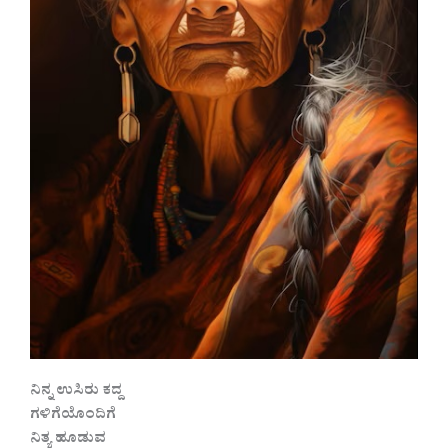
ನಿನ್ನ ಉಸಿರು ಕದ್ದ
ಗಳಿಗೆಯೊಂದಿಗೆ
ನಿತ್ಯ ಹೂಡುವ