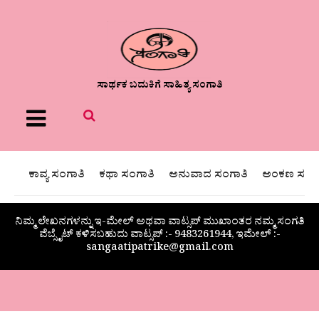
ಸಾರ್ಥಕ ಬದುಕಿಗೆ ಸಾಹಿತ್ಯ ಸಂಗಾತಿ
Menu
ಕಾವ್ಯ ಸಂಗಾತಿ
ಕಥಾ ಸಂಗಾತಿ
ಅನುವಾದ ಸಂಗಾತಿ
ಅಂಕಣ ಸಂಗಾ
ನಿಮ್ಮ ಲೇಖನಗಳನ್ನು ಇ-ಮೇಲ್ ಅಥವಾ ವಾಟ್ಸಪ್ ಮುಖಾಂತರ ನಮ್ಮ ಸಂಗತಿ
ವೆಬ್ಸೈಟ್ ಕಳಿಸಬಹುದು ವಾಟ್ಸಪ್‌ :- 9483261944, ಇಮೇಲ್ :-
sangaatipatrike@gmail.com