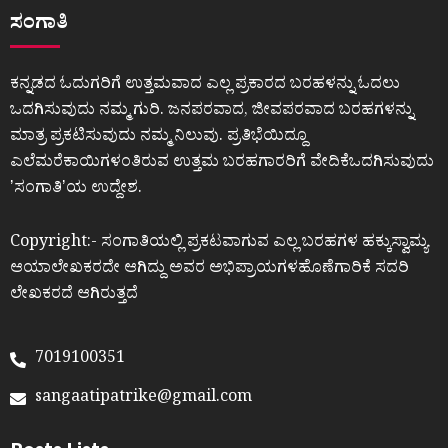
ಸಂಗಾತಿ
ಕನ್ನಡದ ಓದುಗರಿಗೆ ಉತ್ತಮವಾದ ಎಲ್ಲ ಪ್ರಕಾರದ ಬರಹಳನ್ನು ಓದಲು
ಒದಗಿಸುವುದು ನಮ್ಮ ಗುರಿ. ಜನಪರವಾದ, ಜೀವಪರವಾದ ಬರಹಗಳನ್ನು
ಮಾತ್ರ ಪ್ರಕಟಿಸುವುದು ನಮ್ಮ ನಿಲುವು. ಪ್ರತಿಭೆಯಿದ್ದೂ
ಎಲೆಮರೆಕಾಯಿಗಳಂತಿರುವ ಉತ್ತಮ ಬರಹಗಾರರಿಗೆ ವೇದಿಕೆಒದಗಿಸುವುದು
ʼಸಂಗಾತಿʼಯ ಉದ್ದೇಶ.
Copyright:- ಸಂಗಾತಿಯಲ್ಲಿ ಪ್ರಕಟವಾಗುವ ಎಲ್ಲ ಬರಹಗಳ ಹಕ್ಕುಸ್ವಾಮ್ಯ
ಆಯಾಲೇಖಕರದೇ ಆಗಿದ್ದು ಅವರ ಅಭಿಪ್ರಾಯಗಳಹೊಣೆಗಾರಿಕೆ ಸದರಿ
ಲೇಖಕರದೆ ಆಗಿರುತ್ತದೆ
7019100351
sangaatipatrike@gmail.com