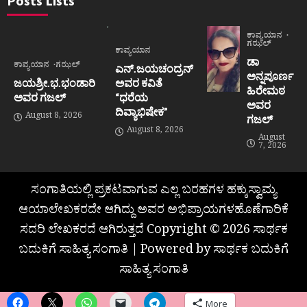
Posts Lists
ಕಾವ್ಯಯಾನ
ಗಝಲ್
ಕಾವ್ಯಯಾನ
ಡಾ
ಕಾವ್ಯಯಾನ
ಗಝಲ್
ಎನ್.ಜಯಚಂದ್ರನ್
ಅನ್ನಪೂರ್ಣ
ಜಯಶ್ರೀ.ಭ.ಭಂಡಾರಿ
ಅವರ ಕವಿತೆ
ಹಿರೇಮಠ
ಅವರ ಗಜಲ್
“ಧರೆಯ
ಅವರ
ದಿವ್ಯಾಭಿಷೇಕ”
August 8, 2026
ಗಜಲ್
August 8, 2026
August
7, 2026
ಸಂಗಾತಿಯಲ್ಲಿ ಪ್ರಕಟವಾಗುವ ಎಲ್ಲ ಬರಹಗಳ ಹಕ್ಕುಸ್ವಾಮ್ಯ
ಆಯಾಲೇಖಕರದೇ ಆಗಿದ್ದು ಅವರ ಅಭಿಪ್ರಾಯಗಳಹೊಣೆಗಾರಿಕೆ
ಸದರಿ ಲೇಖಕರದೆ ಆಗಿರುತ್ತದೆ Copyright © 2026 ಸಾರ್ಥಕ
ಬದುಕಿಗೆ ಸಾಹಿತ್ಯ ಸಂಗಾತಿ | Powered by ಸಾರ್ಥಕ ಬದುಕಿಗೆ
ಸಾಹಿತ್ಯ ಸಂಗಾತಿ
More