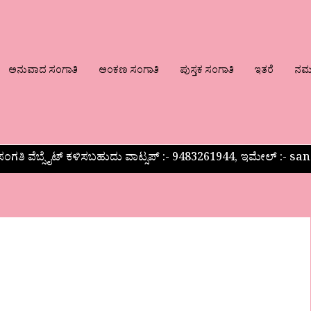
ಅನುವಾದ ಸಂಗಾತಿ
ಅಂಕಣ ಸಂಗಾತಿ
ಪುಸ್ತಕ ಸಂಗಾತಿ
ಇತರೆ
ನಮ್ಮ
ಂಗತಿ ವೆಬ್ಸೈಟ್ ಕಳಿಸಬಹುದು ವಾಟ್ಸಪ್‌ :- 9483261944, ಇಮೇಲ್ :-