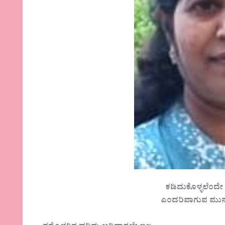
ಕಡಿದುಕೊಳ್ಳಲೆಂದೇ ಸ್
ಎಂದರಿವಾಗುವ ಮುನ್ನವ