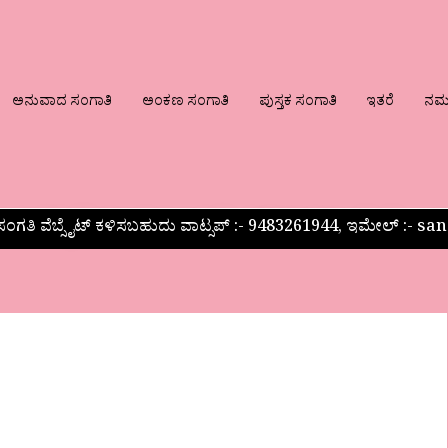
ಅನುವಾದ ಸಂಗಾತಿ
ಅಂಕಣ ಸಂಗಾತಿ
ಪುಸ್ತಕ ಸಂಗಾತಿ
ಇತರೆ
ನಮ್ಮ
ಂಗತಿ ವೆಬ್ಸೈಟ್ ಕಳಿಸಬಹುದು ವಾಟ್ಸಪ್‌ :- 9483261944, ಇಮೇಲ್ :-