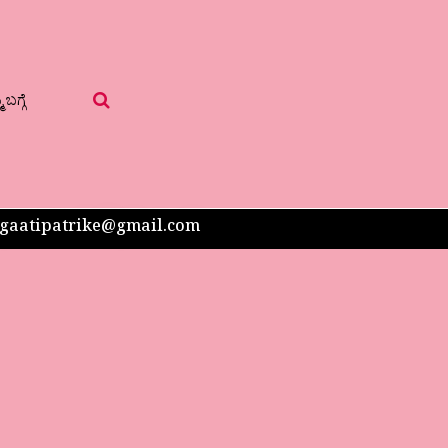
 ಬಗ್ಗೆ
 sangaatipatrike@gmail.com