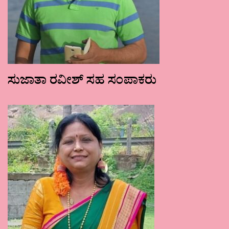
ಸುಜಾತಾ ರವೀಶ್ ಸಹ ಸಂಪಾಕರು