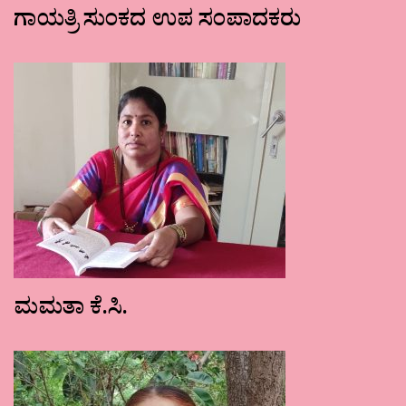
ಗಾಯತ್ರಿ ಸುಂಕದ ಉಪ ಸಂಪಾದಕರು
ಮಮತಾ ಕೆ.ಸಿ.