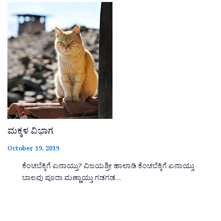
ಮಕ್ಕಳ ವಿಭಾಗ
October 19, 2019
ಕೆಂಚಬೆಕ್ಕಿಗೆ ಏನಾಯ್ತು? ವಿಜಯಶ್ರೀ ಹಾಲಾಡಿ ಕೆಂಚಬೆಕ್ಕಿಗೆ ಏನಾಯ್ತು
ಬಾಲವು ಪೂರಾ ಮಣ್ಣಾಯ್ತು ಗಡಗಡ…