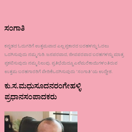
ಸಂಗಾತಿ
ಕನ್ನಡದ ಓದುಗರಿಗೆ ಉತ್ತಮವಾದ ಎಲ್ಲ ಪ್ರಕಾರದ ಬರಹಳನ್ನು ಓದಲು
ಒದಗಿಸುವುದು ನಮ್ಮ ಗುರಿ. ಜನಪರವಾದ, ಜೀವಪರವಾದ ಬರಹಗಳನ್ನು ಮಾತ್ರ
ಪ್ರಕಟಿಸುವುದು ನಮ್ಮ ನಿಲುವು. ಪ್ರತಿಭೆಯಿದ್ದೂ ಎಲೆಮರೆಕಾಯಿಗಳಂತಿರುವ
ಉತ್ತಮ ಬರಹಗಾರರಿಗೆ ವೇದಿಕೆಒದಗಿಸುವುದು ʼಸಂಗಾತಿʼಯ ಉದ್ದೇಶ.
ಕು.ಸ.ಮಧುಸೂದನರಂಗೇಹಳ್ಳಿ
ಪ್ರಧಾನಸಂಪಾದಕರು