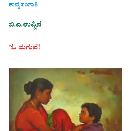
ಕಾವ್ಯ ಸಂಗಾತಿ
ಬಿ.ಎ.ಉಪ್ಪಿನ
ʼಓ ಮಗುವೆ!