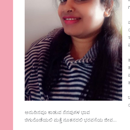
ಅನುದಿನವೂ ಕಾಡುವ ನೆನಪುಗಳ ಭಾವ
ಚಿಗುರೊಡೆಯಲಿ ಮತ್ತೆ ನೂತನದಲಿ ಭರವಸೆಯ ಜೀವ…