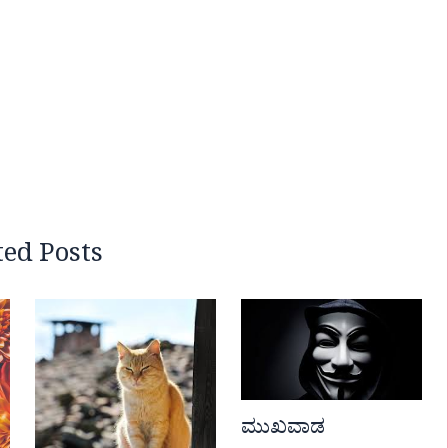
ted Posts
ಮುಖವಾಡ