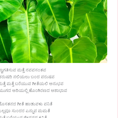
ಸ್ವಾಗತಿಸುವ ಮತ್ತೆ ನವವಸಂತವ
ಹರುಷದಿ ನಲಿಯಲು ಬಂದ ವರುಷವ
ಮತ್ತೆ ಮತ್ತೆ ಬರೆಯುವ ಗೀತೆಯಲಿ ಅನುಭವ
ಯುಗದ ಆದಿಯಲ್ಲಿ ಹೊಂಗಿರಣದ ಆಶಾಭಾವ
ಹೊಸತನದ ಗೀತೆ ಹಾಡುವಳು ವನಿತೆ
ಎಲ್ಲವೂ ಸುಂದರ ಎನ್ನುವ ಮಮತೆ