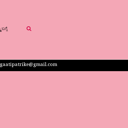
 ಬಗ್ಗೆ
 sangaatipatrike@gmail.com