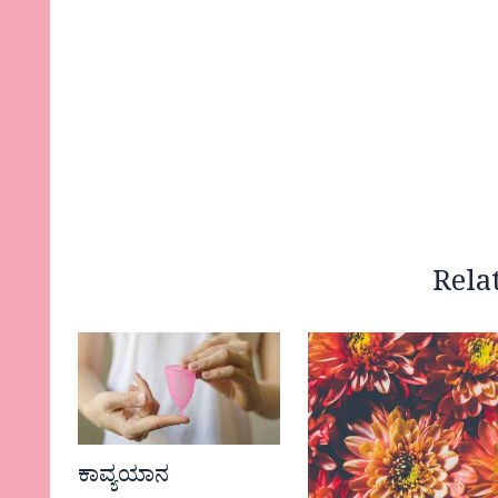
Rela
ಕಾವ್ಯಯಾನ