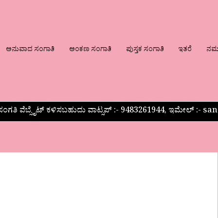
ಅನುವಾದ ಸಂಗಾತಿ
ಅಂಕಣ ಸಂಗಾತಿ
ಪುಸ್ತಕ ಸಂಗಾತಿ
ಇತರೆ
ನಮ್ಮ
ಂಗತಿ ವೆಬ್ಸೈಟ್ ಕಳಿಸಬಹುದು ವಾಟ್ಸಪ್‌ :- 9483261944, ಇಮೇಲ್ :-