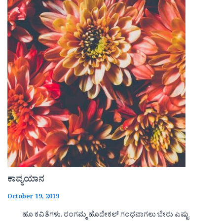
ಕಾವ್ಯಯಾನ
October 19, 2019
ಹೂ ಕವಿತೆಗಳು. ರಂಗಮ್ಮ ಹೊದೇಕಲ್ ಗಂಧವಾಗಲು ಬೇರು ಎಷ್ಟು