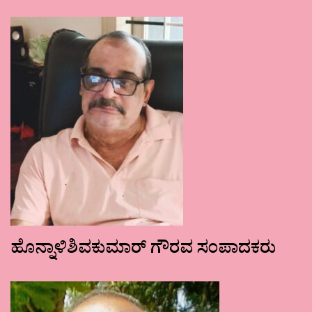
ಹೊನ್ನಾಳಿಶಿವಕುಮಾರ್ ಗೌರವ ಸಂಪಾದಕರು