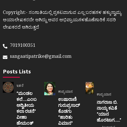
Copyright:- ಸಂಗಾತಿಯಲ್ಲಿ ಪ್ರಕಟವಾಗುವ ಎಲ್ಲ ಬರಹಗಳ ಹಕ್ಕುಸ್ವಾಮ್ಯ
ಆಯಾಲೇಖಕರದೇ ಆಗಿದ್ದು ಅವರ ಅಭಿಪ್ರಾಯಗಳಹೊಣೆಗಾರಿಕೆ ಸದರಿ
ಲೇಖಕರದೆ ಆಗಿರುತ್ತದೆ
7019100351
sangaatipatrike@gmail.com
Posts Lists
ಇತರೆ
ಕಾವ್ಯಯಾನ
“ಮಂಡಲ
ಕಾವ್ಯಯಾನ
ಕಲೆ….ಎಂಬ
ಉಷಾರಾಣಿ
ನಾಗರಾಜ ಬಿ.
ಅದ್ವಿತೀಯ
ಗುರುಪ್ರಸಾದ್
ನಾಯ್ಕ ಕವಿತೆ
ಕಲಾ ರಚನೆ”‌
ಕೊಡಗು
“ಯಾನ
ವೀಣಾ
“ಹಾರಿತು
ಹೊರಟಾಗ…..”
ಹೇಮಂತ್‌
ವಿಮಾನ”