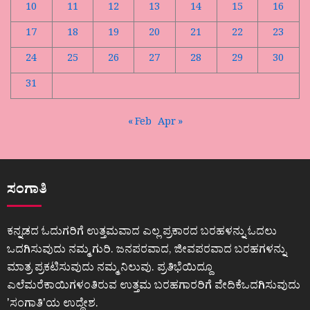
10
11
12
13
14
15
16
17
18
19
20
21
22
23
24
25
26
27
28
29
30
31
« Feb
Apr »
ಸಂಗಾತಿ
ಕನ್ನಡದ ಓದುಗರಿಗೆ ಉತ್ತಮವಾದ ಎಲ್ಲ ಪ್ರಕಾರದ ಬರಹಳನ್ನು ಓದಲು
ಒದಗಿಸುವುದು ನಮ್ಮ ಗುರಿ. ಜನಪರವಾದ, ಜೀವಪರವಾದ ಬರಹಗಳನ್ನು
ಮಾತ್ರ ಪ್ರಕಟಿಸುವುದು ನಮ್ಮ ನಿಲುವು. ಪ್ರತಿಭೆಯಿದ್ದೂ
ಎಲೆಮರೆಕಾಯಿಗಳಂತಿರುವ ಉತ್ತಮ ಬರಹಗಾರರಿಗೆ ವೇದಿಕೆಒದಗಿಸುವುದು
ʼಸಂಗಾತಿʼಯ ಉದ್ದೇಶ.