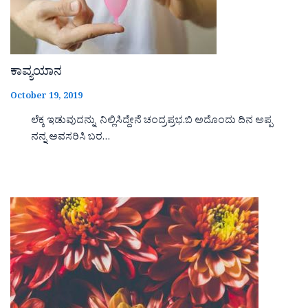
ಕಾವ್ಯಯಾನ
October 19, 2019
ಲೆಕ್ಕ ಇಡುವುದನ್ನು ನಿಲ್ಲಿಸಿದ್ದೇನೆ ಚಂದ್ರಪ್ರಭ.ಬಿ ಅದೊಂದು ದಿನ ಅಪ್ಪ
ನನ್ನ ಅವಸರಿಸಿ ಬರ…