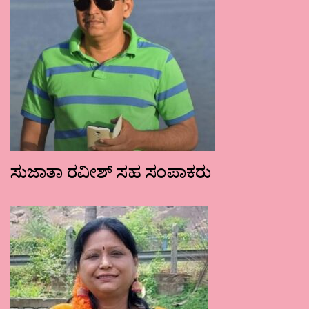
ಸುಜಾತಾ ರವೀಶ್ ಸಹ ಸಂಪಾಕರು