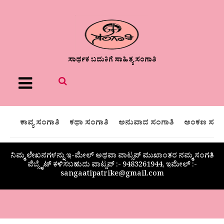
ಸಾರ್ಥಕ ಬದುಕಿಗೆ ಸಾಹಿತ್ಯ ಸಂಗಾತಿ
Menu
ಕಾವ್ಯ ಸಂಗಾತಿ
ಕಥಾ ಸಂಗಾತಿ
ಅನುವಾದ ಸಂಗಾತಿ
ಅಂಕಣ ಸಂಗಾ
ನಿಮ್ಮ ಲೇಖನಗಳನ್ನು ಇ-ಮೇಲ್ ಅಥವಾ ವಾಟ್ಸಪ್ ಮುಖಾಂತರ ನಮ್ಮ ಸಂಗತಿ
ವೆಬ್ಸೈಟ್ ಕಳಿಸಬಹುದು ವಾಟ್ಸಪ್‌ :- 9483261944, ಇಮೇಲ್ :-
sangaatipatrike@gmail.com