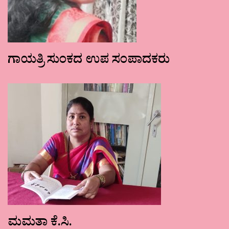
ಗಾಯತ್ರಿ ಸುಂಕದ ಉಪ ಸಂಪಾದಕರು
ಮಮತಾ ಕೆ.ಸಿ.