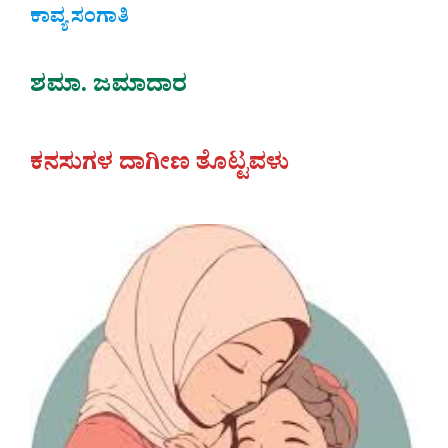
ಕಾವ್ಯ ಸಂಗಾತಿ
ಶಮಾ. ಜಮಾದಾರ
ಕನಸುಗಳ ದಾಗೀಣ ತೊಟ್ಟವಳು