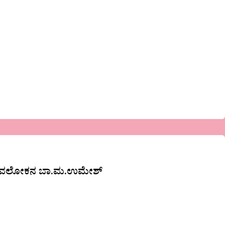
ಂದು ಅವಲೋಕನ ಬಾ.ಮ.ಉಮೇಶ್