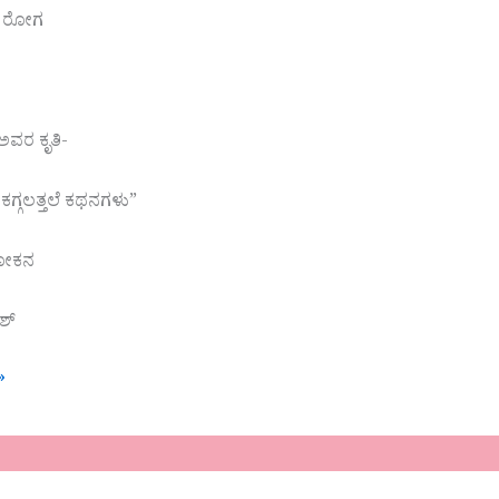
ಲ ರೋಗ
ಶ್
 ಅವರ ಕೃತಿ-
ಗ್ಗಲತ್ತಲೆ ಕಥನಗಳು”
ೋಕನ
ಶ್
»