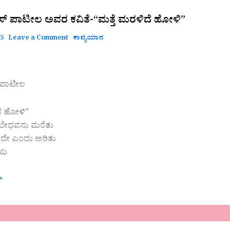
್ ಪಾಟೀಲ ಅವರ ಕವಿತೆ-“ಮತ್ತೆ ಮರಳಿದೆ ಹೋಳಿ”
25
Leave a Comment
ಕಾವ್ಯಯಾನ
 ಪಾಟೀಲ
ದೆ ಹೋಳಿ”
ಬೇಧವನು ಮರೆತು
ಂದೇ ಎಂದು ಅರಿತು
ಿಯ
»