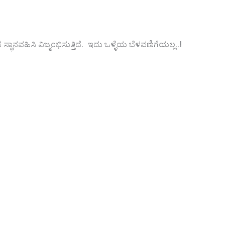
ವಹಿಸಿ ವಿಜೃಂಭಿಸುತ್ತಿದೆ. ಇದು ಒಳ್ಳೆಯ ಬೆಳವಣಿಗೆಯಲ್ಲ..!