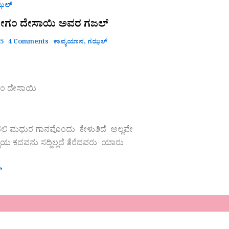
ಝಲ್
ೇಗಂ ದೇಸಾಯಿ ಅವರ ಗಜಲ್
25
4 Comments
ಕಾವ್ಯಯಾನ
,
ಗಝಲ್
ಂ ದೇಸಾಯಿ
 ಮಧುರ ಗಾನವೊಂದು ಕೇಳುತಿದೆ ಅಲ್ಲವೇ
ಪ್ಪೆಯ ಕದವನು ಸದ್ದಿಲ್ಲದೆ ತೆರೆದವರು ಯಾರು
»