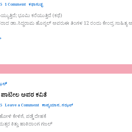
25
1 Comment
ಕಥಾಗುಚ್ಛ
್ಯುತ್ತಿದೆ; ಭೂಮಿ ಕರೆಯುತ್ತಿದೆ (ಕಥೆ)
ಾದ ಡಾ.ಸಿದ್ಧರಾಮ ಹೊನ್ಕಲ್ ಅವರುಈ ತಿಂಗಳ 12 ರಂದು ಕೇಂದ್ರ ಸಾಹಿತ್ಯ ಅ
»
ಝಲ್
 ಪಾಟೀಲ ಅವರ ಕವಿತೆ
ೀಯ
25
Leave a Comment
ಕಾವ್ಯಯಾನ
,
ಗಝಲ್
ೋಳಿ ಕೇಳಿಗೆ, ಪಡ್ಡೆ ದೇಹಕೆ
 ಮತ್ಸರ ಕಿತ್ತು ಹಾಕಿದಾಂಗ ಗಜಲ್