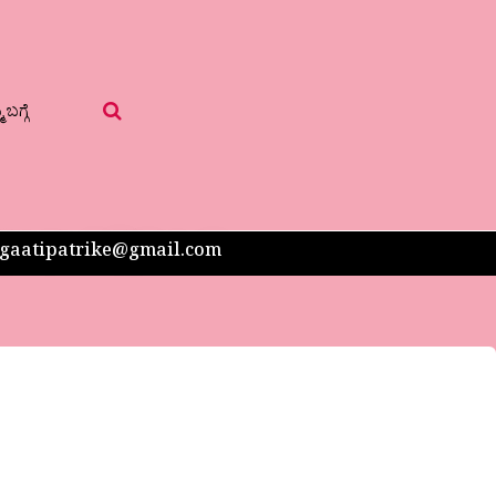
 ಬಗ್ಗೆ
 sangaatipatrike@gmail.com