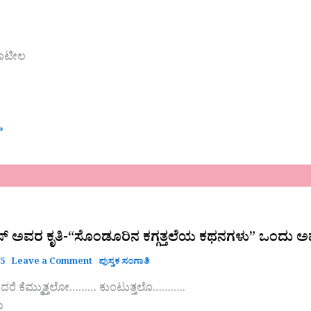
ಪಾಟೀಲ
»
ಿವಾಸ್ ಅವರ ಕೃತಿ-“ಸೊಂಡೂರಿನ ಕಗ್ಗತ್ತಲೆಯ ಕಥನಗಳು” ಒ
ೂರಿನ
25
Leave a Comment
ಪುಸ್ತಕ ಸಂಗಾತಿ
ಡೆದರೆ ಕೆಮ್ಮುತ್ತಲೋ……… ಕುಂಟುತ್ತಲೊ………..
ು