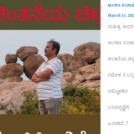
ಅಂಕಣ ಸಂಗಾತ
March 15, 20
ಸಾಹಿತ್ಯ ಅದರ
ಅಂಕಣ ಸಂಗಾ
ಚಿಂತನೆಯ ಚಿಟ್ಟ
ರಮೇಶ ಸಿ ಬನ್ನ
ನಮ್ಮೊಳಗಿನ
ಬಸವಪ್ರಜ್ಞೆಗೆ
ಏನಾಗಿದೆ..?