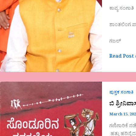
ಕಾವ್ಯ ಸಂಗಾತಿ
ಶಾಂತಲಿಂಗ 
ಗಜಲ್
Read Post 
ಬಿ
ಶ್ರೀನಿವಾಸ್
ಪುಸ್ತಕ ಸಂಗಾತಿ
ಅವರ
ಬಿ ಶ್ರೀನ
ಕೃತಿ-“ಸೊಂಡ
March 15, 20
ಕಗ್ಗತ್ತಲೆಯ
ಕಥನಗಳು”
ಗಣಿಗಾರಿಕೆ ನ
ಒಂದು
ಹತ್ತು ಹದಿನೈದ