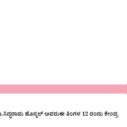
 ಡಾ.ಸಿದ್ಧರಾಮ ಹೊನ್ಕಲ್ ಅವರುಈ ತಿಂಗಳ 12 ರಂದು ಕೇಂದ್ರ