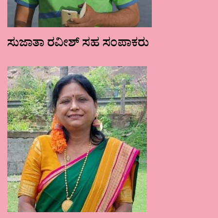
ಸುಜಾತಾ ರವೀಶ್ ಸಹ ಸಂಪಾಕರು