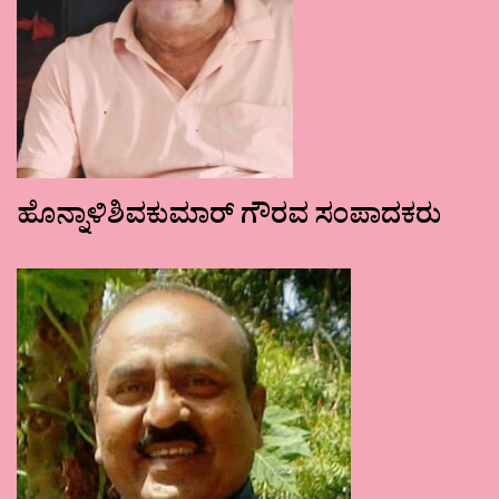
ಹೊನ್ನಾಳಿಶಿವಕುಮಾರ್ ಗೌರವ ಸಂಪಾದಕರು