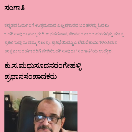
ಸಂಗಾತಿ
ಕನ್ನಡದ ಓದುಗರಿಗೆ ಉತ್ತಮವಾದ ಎಲ್ಲ ಪ್ರಕಾರದ ಬರಹಳನ್ನು ಓದಲು
ಒದಗಿಸುವುದು ನಮ್ಮ ಗುರಿ. ಜನಪರವಾದ, ಜೀವಪರವಾದ ಬರಹಗಳನ್ನು ಮಾತ್ರ
ಪ್ರಕಟಿಸುವುದು ನಮ್ಮ ನಿಲುವು. ಪ್ರತಿಭೆಯಿದ್ದೂ ಎಲೆಮರೆಕಾಯಿಗಳಂತಿರುವ
ಉತ್ತಮ ಬರಹಗಾರರಿಗೆ ವೇದಿಕೆಒದಗಿಸುವುದು ʼಸಂಗಾತಿʼಯ ಉದ್ದೇಶ.
ಕು.ಸ.ಮಧುಸೂದನರಂಗೇಹಳ್ಳಿ
ಪ್ರಧಾನಸಂಪಾದಕರು