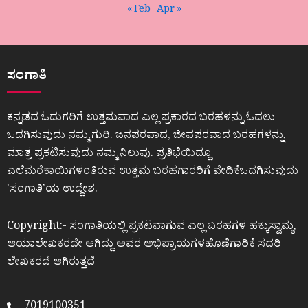
« Feb
Apr »
ಸಂಗಾತಿ
ಕನ್ನಡದ ಓದುಗರಿಗೆ ಉತ್ತಮವಾದ ಎಲ್ಲ ಪ್ರಕಾರದ ಬರಹಳನ್ನು ಓದಲು
ಒದಗಿಸುವುದು ನಮ್ಮ ಗುರಿ. ಜನಪರವಾದ, ಜೀವಪರವಾದ ಬರಹಗಳನ್ನು
ಮಾತ್ರ ಪ್ರಕಟಿಸುವುದು ನಮ್ಮ ನಿಲುವು. ಪ್ರತಿಭೆಯಿದ್ದೂ
ಎಲೆಮರೆಕಾಯಿಗಳಂತಿರುವ ಉತ್ತಮ ಬರಹಗಾರರಿಗೆ ವೇದಿಕೆಒದಗಿಸುವುದು
ʼಸಂಗಾತಿʼಯ ಉದ್ದೇಶ.
Copyright:- ಸಂಗಾತಿಯಲ್ಲಿ ಪ್ರಕಟವಾಗುವ ಎಲ್ಲ ಬರಹಗಳ ಹಕ್ಕುಸ್ವಾಮ್ಯ
ಆಯಾಲೇಖಕರದೇ ಆಗಿದ್ದು ಅವರ ಅಭಿಪ್ರಾಯಗಳಹೊಣೆಗಾರಿಕೆ ಸದರಿ
ಲೇಖಕರದೆ ಆಗಿರುತ್ತದೆ
7019100351