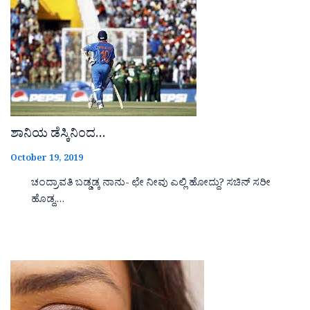
ಶಾನಿಯ ಡೆಸ್ಕಿನಿಂದ…
October 19, 2019
ಚಂದ್ರಾವತಿ ಬಡ್ಡಡ್ಕ ನಾನು- ಛೇ ನೀವು ಎಲ್ಲಿ ಹೋದ್ದು? ಸಚಿನ್ ಸರೀ
ಹೊಡ್ದ,…