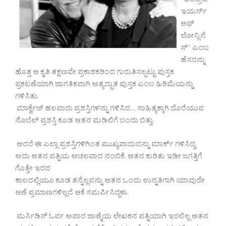
“ಹಂಡ್ರೆಡ್
ಇಯರ್ಸ್
ಆಫ್
ಲೋನ್ಲಿನೆ
ಸ್” ಎಂಬ
ಹೆಸರನ್ನು
ಹೊತ್ತ ಆ ಕೃತಿ ತಕ್ಷಣವೇ ಪ್ರಕಾಶಕರಿಂದ ಗುರುತಿಸಲ್ಪಟ್ಟು ಪುಸ್ತಕ
ಪ್ರಕಟಣೆಯಾಗಿ ಜಾಗತಿಕವಾಗಿ ಅತ್ಯದ್ಭುತ ಪುಸ್ತಕ ಎಂಬ ಹಿರಿಮೆಯನ್ನು
ಗಳಿಸಿತು.
ಮಾರ್ಕ್ವೆಜ್ ಹಲವಾರು ಪ್ರಶಸ್ತಿಗಳನ್ನು ಗಳಿಸಿದ… ಸಾಹಿತ್ಯಕ್ಕಾಗಿ ದೊರೆಯುವ
ನೊಬೆಲ್ ಪ್ರಶಸ್ತಿ ಕೂಡ ಆತನ ಮಡಿಲಿಗೆ ಬಂದು ಬಿತ್ತು.
ಆದರೆ ಈ ಎಲ್ಲಾ ಪ್ರಶಸ್ತಿಗಳಿಗಿಂತ ಮುಖ್ಯವಾದುದನ್ನು ಮಾರ್ಕ್ ಗಳಿಸಿದ್ದ,
ಅದು ಆತನ ಪತ್ನಿಯ ಅಚಲವಾದ ನಂಬಿಕೆ. ಆತನ ಕುರಿತು ಇಡೀ ಜಗತ್ತಿಗೆ
ಗೊತ್ತೇ ಇರದ
ಕಾಲದಲ್ಲಿಯೂ ಕೂಡ ತನ್ನೆಲ್ಲವನ್ನು ಆತನ ಒಂದು ಉನ್ನತಿಗಾಗಿ ಯಾವುದೇ
ಆಣೆ ಪ್ರಮಾಣಗಳಿಲ್ಲದೆ ಆಕೆ ಸಮರ್ಪಿಸಿದ್ದಳು.
ಮರ್ಸಿಡಿಸ್ ಓರ್ವ ಅಪಾರ ಜಾಣ್ಮೆಯ ಲೇಖಕನ ಪತ್ನಿಯಾಗಿ ಇರಲಿಲ್ಲ ಆತನ