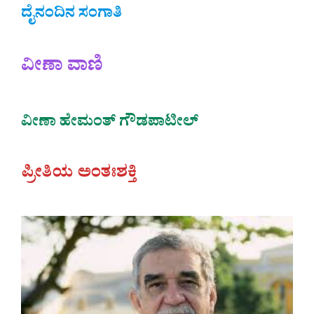
ದೈನಂದಿನ ಸಂಗಾತಿ
ವೀಣಾ ವಾಣಿ
ವೀಣಾ ಹೇಮಂತ್‌ ಗೌಡಪಾಟೀಲ್
ಪ್ರೀತಿಯ ಅಂತಃಶಕ್ತಿ