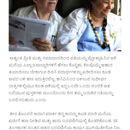
ಅತ್ಯಂತ ಪ್ರೀತಿ ಮತ್ತು ಸಮಾಧಾನದಿಂದ ಪತಿಯನ್ನು ಪ್ರೋತ್ಸಾಹಿಸಿದ ಆಕೆ
ಮನೆಯ ಎಲ್ಲಾ ಜವಾಬ್ದಾರಿಗಳಿಗೆ ಹೆಗಲು ಕೊಟ್ಟಳು. ಕೆಲವೊಮ್ಮೆ ಆಹಾರ
ತಯಾರಿಸಲು ಬೇಕಾಗುವ ದಿನಸಿ ಪದಾರ್ಥಗಳನ್ನು ಖರೀದಿಸಲು ಕೂಡ
ಅವರ ಬಳಿ ಹಣ ಇರುತ್ತಿರಲಿಲ್ಲ. ಹಸಿವಿನಿಂದ ಬಳಲುವ ಸುಧೀರ್ಘ
ರಾತ್ರಿಗಳಲ್ಲಿಯೂ ಕೂಡ ಆಕೆಯಲ್ಲಿ ಇದ್ದ ಒಂದೇ ಒಂದು ನಂಬಿಕೆ ಆತ
ಬರೆಯುವ ಪುಸ್ತಕಗಳು ಮುಂದೊಂದು ದಿನ ತಮ್ಮ ಬದುಕಿನ ಗತಿಯನ್ನು
ಬದಲಿಸಬಹುದು ಎಂದು.
ತೀರ ತೊಂದರೆ ಆದಾಗ ಮಾರ್ಕ ತನ್ನ ಕಾರನ್ನು ಕೂಡ ಮಾರಿ ಮನೆಯ
ಖರ್ಚಿಗೆ ಹಣ ನೀಡಿದ ಮತ್ತು ತಾನು ಬರವಣಿಗೆಯಲ್ಲಿ ತೊಡಗಿಕೊಂಡ. 18
ತಿಂಗಳುಗಳ ನಂತರ ಆತನ ಬರವಣಿಗೆಯ ಕಾರ್ಯ ಮುಗಿಯಿತೇನೋ ನಿಜ,