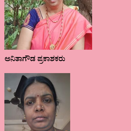
ಅನಿತಾಗೌಡ ಪ್ರಕಾಶಕರು