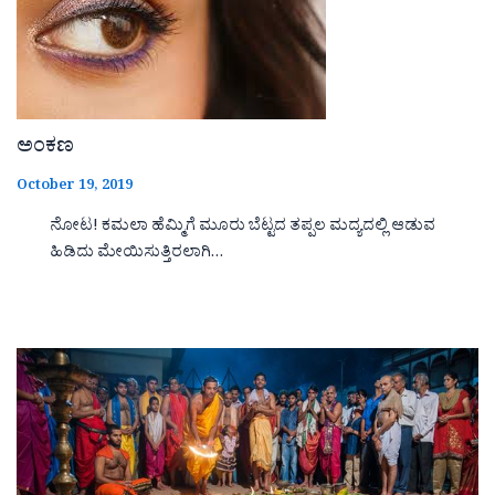
ಅಂಕಣ
October 19, 2019
ನೋಟ! ಕಮಲಾ ಹೆಮ್ಮಿಗೆ ಮೂರು ಬೆಟ್ಟದ ತಪ್ಪಲ ಮದ್ಯದಲ್ಲಿ ಆಡುವ
ಹಿಡಿದು ಮೇಯಿಸುತ್ತಿರಲಾಗಿ…