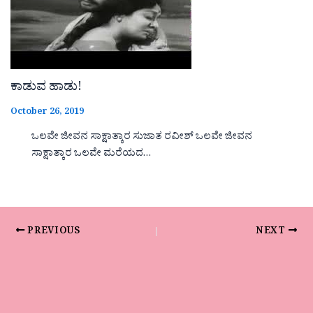
ಕಾಡುವ ಹಾಡು!
October 26, 2019
ಒಲವೇ ಜೀವನ ಸಾಕ್ಷಾತ್ಕಾರ ಸುಜಾತ ರವೀಶ್ ಒಲವೇ ಜೀವನ
ಸಾಕ್ಷಾತ್ಕಾರ ಒಲವೇ ಮರೆಯದ…
PREVIOUS
NEXT