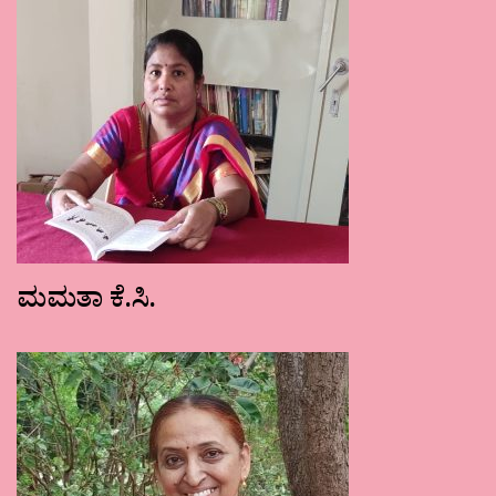
ಮಮತಾ ಕೆ.ಸಿ.