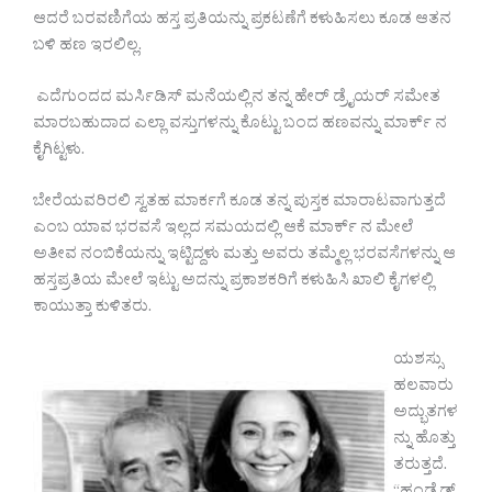
ಆದರೆ ಬರವಣಿಗೆಯ ಹಸ್ತ ಪ್ರತಿಯನ್ನು ಪ್ರಕಟಣೆಗೆ ಕಳುಹಿಸಲು ಕೂಡ ಆತನ
ಬಳಿ ಹಣ ಇರಲಿಲ್ಲ.
ಎದೆಗುಂದದ ಮರ್ಸಿಡಿಸ್ ಮನೆಯಲ್ಲಿನ ತನ್ನ ಹೇರ್ ಡ್ರೈಯರ್ ಸಮೇತ
ಮಾರಬಹುದಾದ ಎಲ್ಲಾ ವಸ್ತುಗಳನ್ನು ಕೊಟ್ಟು ಬಂದ ಹಣವನ್ನು ಮಾರ್ಕ್ ನ
ಕೈಗಿಟ್ಟಳು.
ಬೇರೆಯವರಿರಲಿ ಸ್ವತಹ ಮಾರ್ಕಗೆ ಕೂಡ ತನ್ನ ಪುಸ್ತಕ ಮಾರಾಟವಾಗುತ್ತದೆ
ಎಂಬ ಯಾವ ಭರವಸೆ ಇಲ್ಲದ ಸಮಯದಲ್ಲಿ ಆಕೆ ಮಾರ್ಕ್ ನ ಮೇಲೆ
ಅತೀವ ನಂಬಿಕೆಯನ್ನು ಇಟ್ಟಿದ್ದಳು ಮತ್ತು ಅವರು ತಮ್ಮೆಲ್ಲ ಭರವಸೆಗಳನ್ನು ಆ
ಹಸ್ತಪ್ರತಿಯ ಮೇಲೆ ಇಟ್ಟು ಅದನ್ನು ಪ್ರಕಾಶಕರಿಗೆ ಕಳುಹಿಸಿ ಖಾಲಿ ಕೈಗಳಲ್ಲಿ
ಕಾಯುತ್ತಾ ಕುಳಿತರು.
ಯಶಸ್ಸು
ಹಲವಾರು
ಅದ್ಭುತಗಳ
ನ್ನು ಹೊತ್ತು
ತರುತ್ತದೆ.