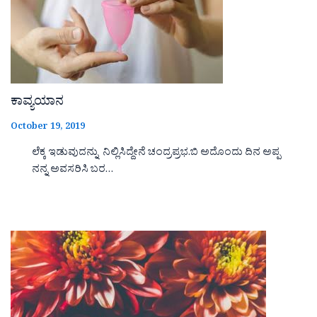
ಕಾವ್ಯಯಾನ
October 19, 2019
ಲೆಕ್ಕ ಇಡುವುದನ್ನು ನಿಲ್ಲಿಸಿದ್ದೇನೆ ಚಂದ್ರಪ್ರಭ.ಬಿ ಅದೊಂದು ದಿನ ಅಪ್ಪ
ನನ್ನ ಅವಸರಿಸಿ ಬರ…