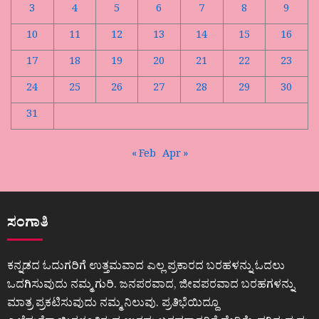
3
4
5
6
7
8
9
10
11
12
13
14
15
16
17
18
19
20
21
22
23
24
25
26
27
28
29
30
31
« Feb
Apr »
ಸಂಗಾತಿ
ಕನ್ನಡದ ಓದುಗರಿಗೆ ಉತ್ತಮವಾದ ಎಲ್ಲ ಪ್ರಕಾರದ ಬರಹಳನ್ನು ಓದಲು
ಒದಗಿಸುವುದು ನಮ್ಮ ಗುರಿ. ಜನಪರವಾದ, ಜೀವಪರವಾದ ಬರಹಗಳನ್ನು
ಮಾತ್ರ ಪ್ರಕಟಿಸುವುದು ನಮ್ಮ ನಿಲುವು. ಪ್ರತಿಭೆಯಿದ್ದೂ