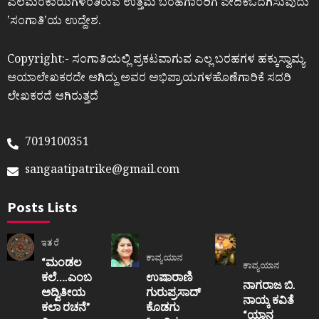
ಎಲೆಮರೆಕಾಯಿಗಳಂತಿರುವ ಉತ್ತಮ ಬರಹಗಾರರಿಗೆ ವೇದಿಕೆಒದಗಿಸುವುದು
ʼಸಂಗಾತಿʼಯ ಉದ್ದೇಶ.
Copyright:- ಸಂಗಾತಿಯಲ್ಲಿ ಪ್ರಕಟವಾಗುವ ಎಲ್ಲ ಬರಹಗಳ ಹಕ್ಕುಸ್ವಾಮ್ಯ
ಆಯಾಲೇಖಕರದೇ ಆಗಿದ್ದು ಅವರ ಅಭಿಪ್ರಾಯಗಳಹೊಣೆಗಾರಿಕೆ ಸದರಿ
ಲೇಖಕರದೆ ಆಗಿರುತ್ತದೆ
7019100351
sangaatipatrike@gmail.com
Posts Lists
ಇತರೆ
ಕಾವ್ಯಯಾನ
“ಮಂಡಲ
ಕಾವ್ಯಯಾನ
ಕಲೆ….ಎಂಬ
ಉಷಾರಾಣಿ
ನಾಗರಾಜ ಬಿ.
ಅದ್ವಿತೀಯ
ಗುರುಪ್ರಸಾದ್
ನಾಯ್ಕ ಕವಿತೆ
ಕಲಾ ರಚನೆ”‌
ಕೊಡಗು
“ಯಾನ