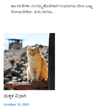
ಹೂ ಕವಿತೆಗಳು. ರಂಗಮ್ಮ ಹೊದೇಕಲ್ ಗಂಧವಾಗಲು ಬೇರು ಎಷ್ಟು
ನೋಯಬೇಕೋ.. ಘಮ ವಾಗಲು…
ಮಕ್ಕಳ ವಿಭಾಗ
October 19, 2019