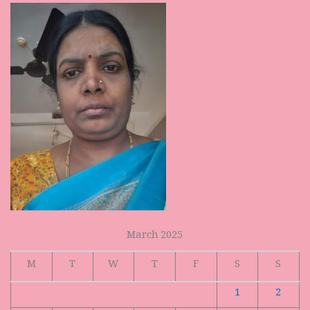
March 2025
M
T
W
T
F
S
S
1
2