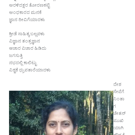
ಅರಳಿದಕ್ಷರ ತೋರಣಕಟ್ಟಿ
ಅಂಧಕಾರದ ಮನಕೆ
ಜ್ಞಾನ ದೀವಿಗೆಯಾದಳು
ಕ್ರೀಡೆ ಸಾಹಿತ್ಯ ಬಲ್ಲವಳು
ವಿಜ್ಞಾನ ತಂತ್ರಜ್ಞಾನ
ಆಚಾರ ವಿಚಾರ ಹಿಡಿದು
ಜಗಸುತ್ತಿ
ನಭದಲ್ಲಿ ಕಾಲಿಟ್ಟು
ವಿಶ್ವಕೆ ಧ್ರುವತಾರೆಯಾದಳು
ದೇಶ
ಸೇವೆಗೆ
ನಿಂತಾ
ಗ
ಚೇತನ್
ಮುಖಿ
ಯಾಗಿ