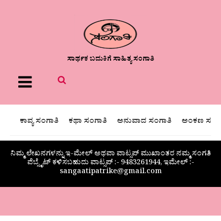
ಸಾರ್ಥಕ ಬದುಕಿಗೆ ಸಾಹಿತ್ಯ ಸಂಗಾತಿ
Menu
ಕಾವ್ಯ ಸಂಗಾತಿ
ಕಥಾ ಸಂಗಾತಿ
ಅನುವಾದ ಸಂಗಾತಿ
ಅಂಕಣ ಸಂಗಾ
ನಿಮ್ಮ ಲೇಖನಗಳನ್ನು ಇ-ಮೇಲ್ ಅಥವಾ ವಾಟ್ಸಪ್ ಮುಖಾಂತರ ನಮ್ಮ ಸಂಗತಿ
ವೆಬ್ಸೈಟ್ ಕಳಿಸಬಹುದು ವಾಟ್ಸಪ್‌ :- 9483261944, ಇಮೇಲ್ :-
sangaatipatrike@gmail.com