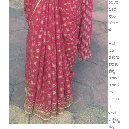
ಯುವ
ವೀರ
ನಾರಿ
ಯಾದ
ಳು…
ಆದ
ರೂ
ಹೆಣಗು
ತಿಹಳು
ತನ್ನ
ಉಳಿವ
ಉಳಿಸ
ಲು
ನೂರಾ
ರು
ಬೇನೆ
ಬಚ್ಚಿಟ್ಟು
ತನ್ನ