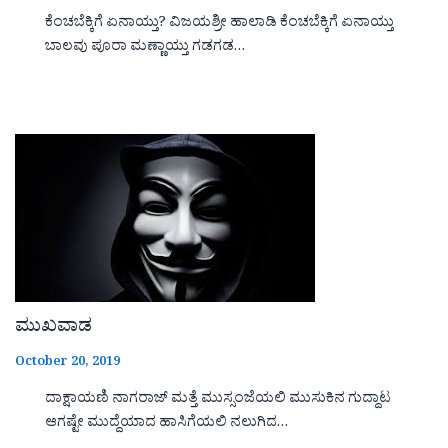
ಕೆಂಚಬೆಕ್ಕಿಗೆ ಏನಾಯ್ತು? ವಿಜಯಶ್ರೀ ಹಾಲಾಡಿ ಕೆಂಚಬೆಕ್ಕಿಗೆ ಏನಾಯ್ತು
ಬಾಲವು ಪೂರಾ ಮಣ್ಣಾಯ್ತು ಗಡಗಡ…
ಮುಖವಾಡ
October 20, 2019
ದಾಕ್ಷಾಯಣಿ ನಾಗರಾಜ್ ಮತ್ತೆ ಮುಸ್ಸಂಜೆಯಲಿ ಮುಸುಕಿನ ಗುದ್ದಾಟ
ಆಗಷ್ಟೇ ಮುದ್ದೆಯಾದ ಹಾಸಿಗೆಯಲಿ ನಲುಗಿದ…