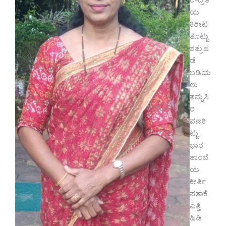
ರೌದ್ರತೆ
ಯ
ಕಿರೀಟ
ತೊಟ್ಟು
ಶತ್ರುಪ
ಡೆ
ಬಡಿಯ
ಲು
ತನ್ನುಸಿ
ರ
ಪಣಕಿ
ಟ್ಟು
ಭಾರ
ತಾಂಬೆ
ಯ
ಕೀರ್ತಿ
ಪತಾಕೆ
ಎತ್ತಿ
ಹಿಡಿ