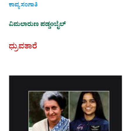
ಕಾವ್ಯ ಸಂಗಾತಿ
ವಿಮಲಾರುಣ ಪಡ್ಡoಬೈಲ್
ಧ್ರುವತಾರೆ