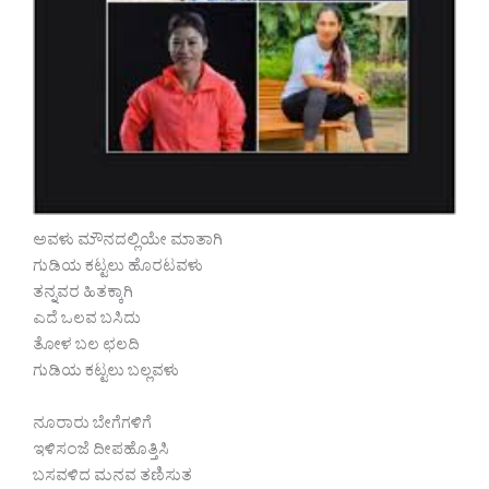
ಅವಳು ಮೌನದಲ್ಲಿಯೇ ಮಾತಾಗಿ
ಗುಡಿಯ ಕಟ್ಟಲು ಹೊರಟವಳು
ತನ್ನವರ ಹಿತಕ್ಕಾಗಿ
ಎದೆ ಒಲವ ಬಸಿದು
ತೋಳ ಬಲ ಛಲದಿ
ಗುಡಿಯ ಕಟ್ಟಲು ಬಲ್ಲವಳು
ನೂರಾರು ಬೇಗೆಗಳಿಗೆ
ಇಳಿಸಂಜೆ ದೀಪಹೊತ್ತಿಸಿ
ಬಸವಳಿದ ಮನವ ತಣಿಸುತ