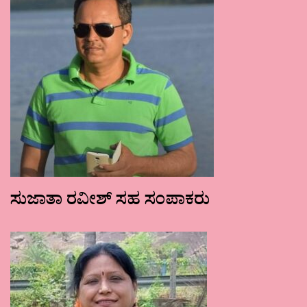
ಸುಜಾತಾ ರವೀಶ್ ಸಹ ಸಂಪಾಕರು