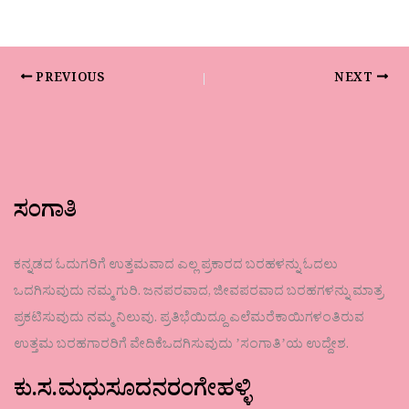
PREVIOUS
NEXT
ಸಂಗಾತಿ
ಕನ್ನಡದ ಓದುಗರಿಗೆ ಉತ್ತಮವಾದ ಎಲ್ಲ ಪ್ರಕಾರದ ಬರಹಳನ್ನು ಓದಲು
ಒದಗಿಸುವುದು ನಮ್ಮ ಗುರಿ. ಜನಪರವಾದ, ಜೀವಪರವಾದ ಬರಹಗಳನ್ನು ಮಾತ್ರ
ಪ್ರಕಟಿಸುವುದು ನಮ್ಮ ನಿಲುವು. ಪ್ರತಿಭೆಯಿದ್ದೂ ಎಲೆಮರೆಕಾಯಿಗಳಂತಿರುವ
ಉತ್ತಮ ಬರಹಗಾರರಿಗೆ ವೇದಿಕೆಒದಗಿಸುವುದು ʼಸಂಗಾತಿʼಯ ಉದ್ದೇಶ.
ಕು.ಸ.ಮಧುಸೂದನರಂಗೇಹಳ್ಳಿ