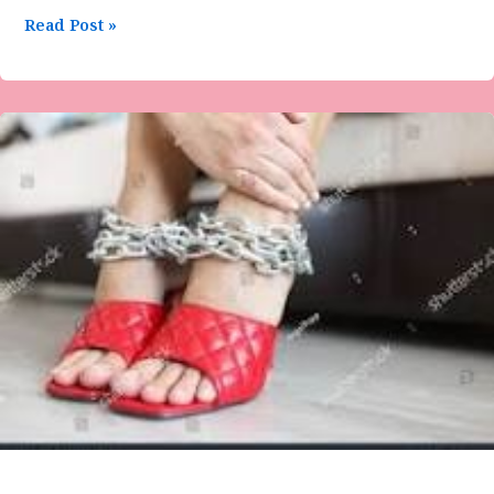
Read Post »
ಸವಿತಾ
ದೇಶಮುಖ್
ಅವರ
ಕವಿತೆ-
ಸಂಘರ್ಷ