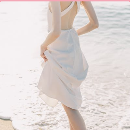
ನಿಜಗುಣಿ
ಎಸ್
ಕೆಂಗನಾಳ
ಅವರ
ಕವಿತೆ’ಅವಳ
ಹೆಜ್ಜೆ
ಗುರುತು’