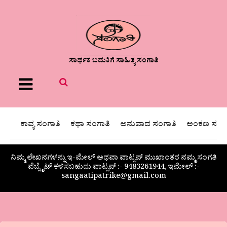
ಸಾರ್ಥಕ ಬದುಕಿಗೆ ಸಾಹಿತ್ಯ ಸಂಗಾತಿ
Menu
ಕಾವ್ಯ ಸಂಗಾತಿ
ಕಥಾ ಸಂಗಾತಿ
ಅನುವಾದ ಸಂಗಾತಿ
ಅಂಕಣ ಸಂಗಾ
ನಿಮ್ಮ ಲೇಖನಗಳನ್ನು ಇ-ಮೇಲ್ ಅಥವಾ ವಾಟ್ಸಪ್ ಮುಖಾಂತರ ನಮ್ಮ ಸಂಗತಿ
ವೆಬ್ಸೈಟ್ ಕಳಿಸಬಹುದು ವಾಟ್ಸಪ್‌ :- 9483261944, ಇಮೇಲ್ :-
sangaatipatrike@gmail.com