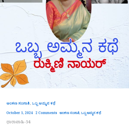
,
ಅಂಕಣ ಸಂಗಾತಿ
ಒಬ್ಬ ಅಮ್ಮನ ಕಥೆ
October 1, 2024
2 Comments
ಅಂಕಣ ಸಂಗಾತಿ
,
ಒಬ್ಬ ಅಮ್ಮನ ಕಥೆ
ಧಾರಾವಾಹಿ-54