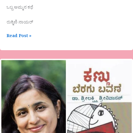
ಒಬ್ಬ ಅಮ್ಮನ ಕಥೆ
ರುಕ್ಮಿಣಿ ನಾಯರ್
Read Post »
ಡಾ.
ಶ್ರೀಲಕ್ಷ್ಮಿ
ಶ್ರೀನಿವಾಸನ್
ಅವರ
ಕೃತಿ
‘ಕಣ್ಣು
ಬೆರಗು
ಬವಣೆ’
ಒಂದು
ಪರಿಚಯ