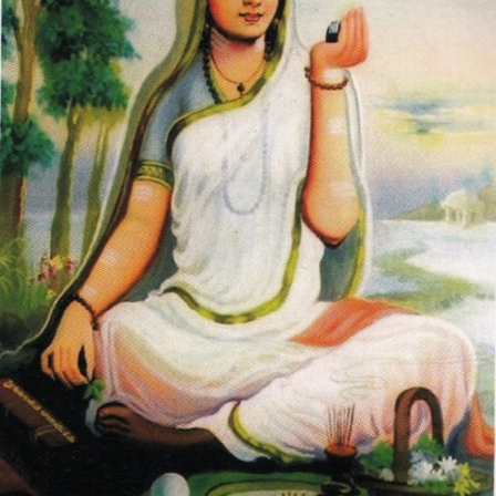
ಶರಣೆ
ನೀಲಾಂಬಿಕೆ’