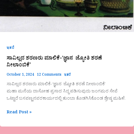
ಇತರೆ
ಸಾವಿಲ್ಲದ ಶರಣರು ಮಾಲಿಕೆ-‘ಜ್ಞಾನ ಜ್ಯೋತಿ ಶರಣೆ
ನೀಲಾಂಬಿಕೆ’
October 1, 2024
12 Comments
ಇತರೆ
ಸಾವಿಲ್ಲದ ಶರಣರು ಮಾಲಿಕೆ-‘ಜ್ಞಾನ ಜ್ಯೋತಿ ಶರಣೆ ನೀಲಾಂಬಿಕೆ’
ಮಹಾ ಮನೆಯ ದಾಸೋಹ ಪ್ರಸಾದ ಸಿದ್ಧ ಪಡಿಸುವುದು ಜಂಗಮರ ಸೇವೆ
ಒಟ್ಟಾರೆ ಬಸವಣ್ಣನವರಕಾರ್ಯದಲ್ಲಿ ತುಂಬಾ ತೊಡಗಿಸಿಕೊಂಡ ಶ್ರೇಷ್ಠ ಮಹಿಳೆ.
Read Post »