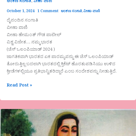
,
ಅಂಕಣ ಸಂಗಾತಿ
ವೀಣಾ-ವಾಣಿ
October 1, 2024
1 Comment
ಅಂಕಣ ಸಂಗಾತಿ
,
ವೀಣಾ-ವಾಣಿ
ದೈನಂದಿನ ಸಂಗಾತಿ
ವೀಣಾ ವಾಣಿ
ವೀಣಾ ಹೇಮಂತ್ ಗೌಡ ಪಾಟೀಲ್
ವಿಶ್ವ ವಿಜೇತ…. ನಮ್ಮ ಭಾರತ
(ಚೆಸ್ ಒಲಂಪಿಯಾಡ್ 2024 )
ಜಾಗತಿಕವಾಗಿ ಭಾರತದ ಏಕ ಪಾರಮ್ಯವನ್ನು ಈ ಚೆಸ್ ಒಲಂಪಿಯಾಡ್
ತೋರುತ್ತಿಲ್ಲ ಬದಲಾಗಿ ಭಾರತದಲ್ಲಿ ಕ್ರಿಕೆಟ್ ಹೊರತುಪಡಿಸಿಯು ಉಳಿದ
ಕ್ರೀಡೆಗಳಲ್ಲಿಯೂ ಪ್ರತಿಭಾನ್ವಿತರಿದ್ದಾರೆ ಎಂಬ ಸಂದೇಶವನ್ನು ನೀಡುತ್ತಿದೆ.
Read Post »
ಸಾವಿಲ್ಲದ
ಶರಣರು
ಮಾಲಿಕೆ-‘ಜ್ಞಾನ
ಜ್ಯೋತಿ