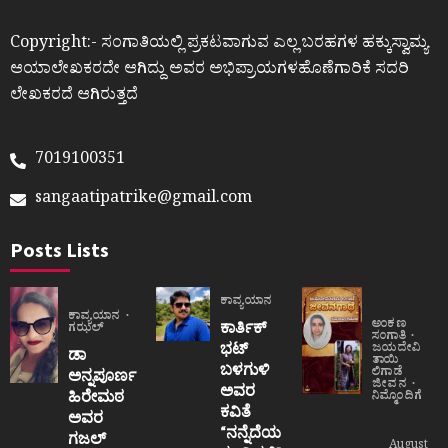
Copyright:- ಸಂಗಾತಿಯಲ್ಲಿ ಪ್ರಕಟವಾಗುವ ಎಲ್ಲ ಬರಹಗಳ ಹಕ್ಕುಸ್ವಾಮ್ಯ
ಆಯಾಲೇಖಕರದೇ ಆಗಿದ್ದು ಅವರ ಅಭಿಪ್ರಾಯಗಳಹೊಣೆಗಾರಿಕೆ ಸದರಿ
ಲೇಖಕರದೆ ಆಗಿರುತ್ತದೆ
7019100351
sangaatipatrike@gmail.com
Posts Lists
ಕಾವ್ಯಯಾನ
ಕಾವ್ಯಯಾನ
ಅಂಕಣ
ಕಾರ್ತಿಕ್
ಗಝಲ್
ಸಂಗಾತಿ
ಭಟ್
ಜಯದೇವಿ
ಡಾ
ತಾಯಿ
ಬಳಗುಳಿ
ಲಿಗಾಡೆ
ಅನ್ನಪೂರ್ಣ
ಜೀವನ
ಅವರ
ಹಿರೇಮಠ
ನಿಮ್ಮೊಂದಿಗೆ
ಕವಿತೆ
ಅವರ
“ನನ್ನೆದೆಯ
ಗಜಲ್
August