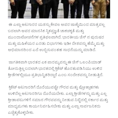
ಈ ಎಲ್ಲಾ ಆಟಗಾರರ ಯಶಸ್ಸು ಕೇವಲ ಅವರ ಜಾಣ್ಮೆಯಿಂದ ಮಾತ್ರವಲ್ಲ
ಬದಲಾಗಿ ಅವರ ಮಾನಸಿಕ ಸ್ಥಿತಪ್ರಜ್ಞತೆ ಚಾಕಚಕ್ಯತೆ ಮತ್ತು
ಮುಂದಾಲೋಚನೆಗಳ ಪ್ರತಿಫಲವಾಗಿದೆ. ಭಾರತೀಯ ಚೆಸ್ ನ ಪುರುಷರ
ಮತ್ತು ಮಹಿಳೆಯರ ಎರಡು ವಿಭಾಗಗಳು ಇಡೀ ದೇಶವನ್ನು ಹೆಮ್ಮೆ ಮತ್ತು
ಅಭಿಮಾನದಿಂದ ಎದೆ ಉಬ್ಬಿಸುವಂತಹ ಸಾಧನೆಯನ್ನು ಮಾಡಿದೆ.
ಜಾಗತಿಕವಾಗಿ ಭಾರತದ ಏಕ ಪಾರಮ್ಯವನ್ನು ಈ ಚೆಸ್ ಒಲಂಪಿಯಾಡ್
ತೋರುತ್ತಿಲ್ಲ ಬದಲಾಗಿ ಭಾರತದಲ್ಲಿ ಕ್ರಿಕೆಟ್ ಹೊರತುಪಡಿಸಿಯು ಉಳಿದ
ಕ್ರೀಡೆಗಳಲ್ಲಿಯೂ ಪ್ರತಿಭಾನ್ವಿತರಿದ್ದಾರೆ ಎಂಬ ಸಂದೇಶವನ್ನು ನೀಡುತ್ತಿದೆ.
ಕ್ರಿಕೆಟ್ ಆಟಗಾರರಿಗೆ ದೊರೆಯುವಷ್ಟೇ ಗೌರವ ಮತ್ತು ಪ್ರೋತ್ಸಾಹಗಳು
ಉಳಿದೆಲ್ಲ ಆಟಗಾರರಿಗೂ ದೊರೆಯಬೇಕು. ಎಲ್ಲಾ ಕ್ರೀಡೆಗಳನ್ನು ಮತ್ತು ಎಲ್ಲ
ಕ್ರೀಡಾಪಟುಗಳಿಗೆ ಸಮಾನ ಗೌರವವನ್ನು ನೀಡುವ ನಿಟ್ಟಿನಲ್ಲಿ ಸರ್ಕಾರ ಮತ್ತು
ಮಾಧ್ಯಮಗಳು ಕಾರ್ಯನಿರ್ವಹಿಸಬೇಕು ಮತ್ತು ಎಲ್ಲಾ ಸಾರ್ವಜನಿಕರು
ಎಚ್ಚೆತ್ತುಕೊಳ್ಳಬೇಕು.