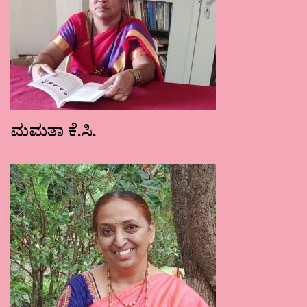
ಮಮತಾ ಕೆ.ಸಿ.