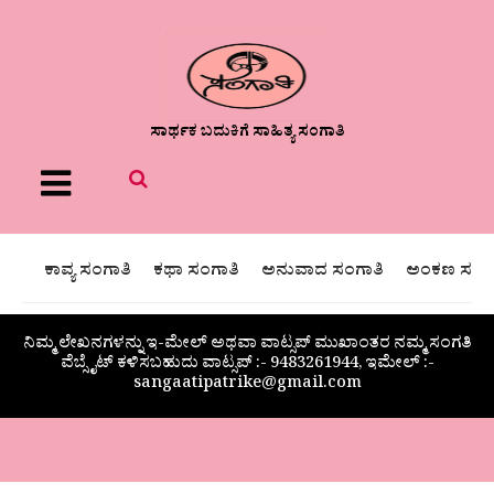
ಸಾರ್ಥಕ ಬದುಕಿಗೆ ಸಾಹಿತ್ಯ ಸಂಗಾತಿ
Menu
ಕಾವ್ಯ ಸಂಗಾತಿ
ಕಥಾ ಸಂಗಾತಿ
ಅನುವಾದ ಸಂಗಾತಿ
ಅಂಕಣ ಸಂಗಾ
ನಿಮ್ಮ ಲೇಖನಗಳನ್ನು ಇ-ಮೇಲ್ ಅಥವಾ ವಾಟ್ಸಪ್ ಮುಖಾಂತರ ನಮ್ಮ ಸಂಗತಿ
ವೆಬ್ಸೈಟ್ ಕಳಿಸಬಹುದು ವಾಟ್ಸಪ್‌ :- 9483261944, ಇಮೇಲ್ :-
sangaatipatrike@gmail.com