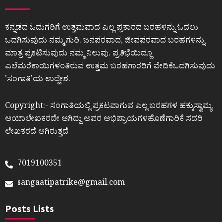
ಕನ್ನಡದ ಓದುಗರಿಗೆ ಉತ್ತಮವಾದ ಎಲ್ಲ ಪ್ರಕಾರದ ಬರಹಳನ್ನು ಓದಲು
ಒದಗಿಸುವುದು ನಮ್ಮ ಗುರಿ. ಜನಪರವಾದ, ಜೀವಪರವಾದ ಬರಹಗಳನ್ನು
ಮಾತ್ರ ಪ್ರಕಟಿಸುವುದು ನಮ್ಮ ನಿಲುವು. ಪ್ರತಿಭೆಯಿದ್ದೂ
ಎಲೆಮರೆಕಾಯಿಗಳಂತಿರುವ ಉತ್ತಮ ಬರಹಗಾರರಿಗೆ ವೇದಿಕೆಒದಗಿಸುವುದು
ʼಸಂಗಾತಿʼಯ ಉದ್ದೇಶ.
Copyright:- ಸಂಗಾತಿಯಲ್ಲಿ ಪ್ರಕಟವಾಗುವ ಎಲ್ಲ ಬರಹಗಳ ಹಕ್ಕುಸ್ವಾಮ್ಯ
ಆಯಾಲೇಖಕರದೇ ಆಗಿದ್ದು ಅವರ ಅಭಿಪ್ರಾಯಗಳಹೊಣೆಗಾರಿಕೆ ಸದರಿ
ಲೇಖಕರದೆ ಆಗಿರುತ್ತದೆ
7019100351
sangaatipatrike@gmail.com
Posts Lists