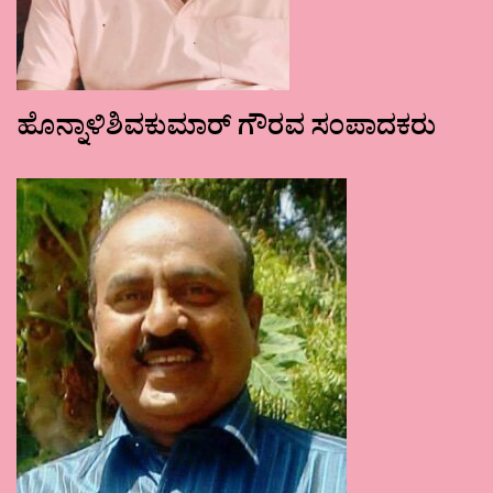
ಹೊನ್ನಾಳಿಶಿವಕುಮಾರ್ ಗೌರವ ಸಂಪಾದಕರು