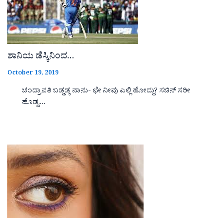
ಶಾನಿಯ ಡೆಸ್ಕಿನಿಂದ…
October 19, 2019
ಚಂದ್ರಾವತಿ ಬಡ್ಡಡ್ಕ ನಾನು- ಛೇ ನೀವು ಎಲ್ಲಿ ಹೋದ್ದು? ಸಚಿನ್ ಸರೀ
ಹೊಡ್ದ,…