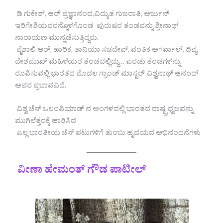
ಡಿ ಗುಕೇಶ್, ಆರ್ ಪ್ರಜ್ಞಾನಂದ,ವಿದ್ಯುತ ಗುಜರಾತಿ, ಅರ್ಜುನ್
ಇರಿಗೇಶಿಯವರನ್ನೊಳಗೊಂಡ ಪುರುಷರ ತಂಡವನ್ನು ಶ್ರೀನಾಥ್
ನಾರಾಯಣ ಮುನ್ನಡೆಸುತ್ತಿದ್ದರು.
ವೈಶಾಲಿ ಆರ್, ಹಾರಿಕ, ತಾನಿಯಾ ಸಚದೇವ್, ವಂತಿಕ ಅಗರ್ವಾಲ್, ದಿವ್ಯ
ದೇಶಮುಖ್ ಮಹಿಳೆಯರ ತಂಡದಲ್ಲಿದ್ದು… ಎರಡು ತಂಡಗಳನ್ನು
ರೂಪಿಸುವಲ್ಲಿ ಭಾರತದ ಮೊದಲ ಗ್ರಾಂಡ್ ಮಾಸ್ಟರ್ ವಿಶ್ವನಾಥ್ ಆನಂದ್
ಅವರ ಪ್ರಭಾವವಿದೆ.
ವಿಶ್ವ ಚೆಸ್ ಒಲಂಪಿಯಾಡ್ ನ ಅಂಗಳದಲ್ಲಿ ಭಾರತದ ರಾಷ್ಟ್ರಧ್ವಜವನ್ನು
ಮುಗಿಲೆತ್ತರಕ್ಕೆ ಹಾರಿಸಿದ
ಎಲ್ಲ ಭಾರತೀಯ ಚೆಸ್ ಪಟುಗಳಿಗೆ ತುಂಬು ಹೃದಯದ ಅಭಿನಂದನೆಗಳು
ವೀಣಾ ಹೇಮಂತ್ ಗೌಡ ಪಾಟೀಲ್