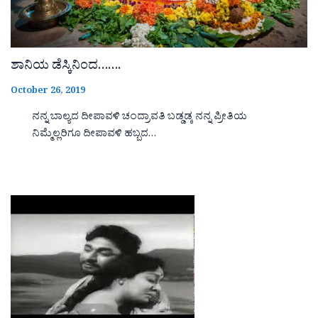
ಶಾನಿಯ ಡೆಸ್ಕಿನಿಂದ…….
October 26, 2019
ನನ್ನ ಬಾಲ್ಯದ ದೀಪಾವಳಿ ಚಂದ್ರಾವತಿ ಬಡ್ಡಡ್ಕ ನನ್ನ ಪ್ರೀತಿಯ
ನಿಮ್ಮೆಲ್ಲರಿಗೂ ದೀಪಾವಳಿ ಹಬ್ಬದ…