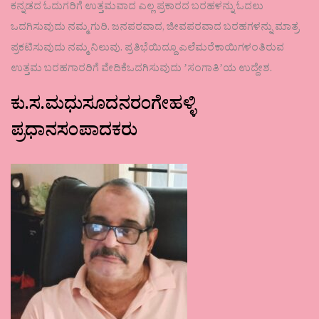
ಕನ್ನಡದ ಓದುಗರಿಗೆ ಉತ್ತಮವಾದ ಎಲ್ಲ ಪ್ರಕಾರದ ಬರಹಳನ್ನು ಓದಲು
ಒದಗಿಸುವುದು ನಮ್ಮ ಗುರಿ. ಜನಪರವಾದ, ಜೀವಪರವಾದ ಬರಹಗಳನ್ನು ಮಾತ್ರ
ಪ್ರಕಟಿಸುವುದು ನಮ್ಮ ನಿಲುವು. ಪ್ರತಿಭೆಯಿದ್ದೂ ಎಲೆಮರೆಕಾಯಿಗಳಂತಿರುವ
ಉತ್ತಮ ಬರಹಗಾರರಿಗೆ ವೇದಿಕೆಒದಗಿಸುವುದು ʼಸಂಗಾತಿʼಯ ಉದ್ದೇಶ.
ಕು.ಸ.ಮಧುಸೂದನರಂಗೇಹಳ್ಳಿ
ಪ್ರಧಾನಸಂಪಾದಕರು