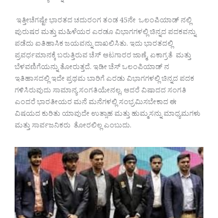
ಇತ್ತೀಚೆಗಷ್ಟೇ ಭಾರತದ ಚದುರಂಗ ತಂಡ 45ನೇ ಒಲಂಪಿಯಾಡ್ ನಲ್ಲಿ
ಪುರುಷರ ಮತ್ತು ಮಹಿಳೆಯರ ಎರಡೂ ವಿಭಾಗಗಳಲ್ಲಿ ಚಿನ್ನದ ಪದಕವನ್ನು
ಪಡೆದು ಐತಿಹಾಸಿಕ ಜಯವನ್ನು ದಾಖಲಿಸಿತು. ಇದು ಭಾರತದಲ್ಲಿ
ಪ್ರವರ್ಧಮಾನಕ್ಕೆ ಬರುತ್ತಿರುವ ಚೆಸ್ ಆಟಗಾರರ ಜಾಣ್ಮೆ, ಏಕಾಗ್ರತೆ ಮತ್ತು
ಬೆಳವಣಿಗೆಯನ್ನು ತೋರುತ್ತದೆ. ಇಡೀ ಚೆಸ್ ಒಲಂಪಿಯಾಡ್ ನ
ಇತಿಹಾಸದಲ್ಲಿ ಇದೇ ಪ್ರಥಮ ಬಾರಿಗೆ ಎರಡು ವಿಭಾಗಗಳಲ್ಲಿ ಚಿನ್ನದ ಪದಕ
ಗಳಿಸಿರುವುದು ಸಾಮಾನ್ಯ ಸಂಗತಿಯೇನಲ್ಲ, ಆದರೆ ವಿಷಾದದ ಸಂಗತಿ
ಎಂದರೆ ಭಾರತೀಯರ ಮನೆ ಮನೆಗಳಲ್ಲಿ ಸಂಭ್ರಮಿಸಬೇಕಾದ ಈ
ವಿಷಯದ ಕುರಿತು ಯಾವುದೇ ಉತ್ಸಾಹ ಮತ್ತು ಹುಮ್ಮಸನ್ನು ಮಾಧ್ಯಮಗಳು
ಮತ್ತು ಸಾರ್ವಜನಿಕರು ತೋರಲಿಲ್ಲ ಎಂಬುದು.