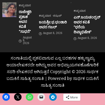
ಕಾವ್ಯಯಾನ
ಕಾವ್ಯಯಾನ
ರಾಜೇಶ್ವರಿ
ಕಾವ್ಯಯಾನ
ಗಝಲ್
ಪ್ರಕಾಶ
ಎನ್.ಜಯಚಂದ್ರನ್
ಅವರ
ಜಯಶ್ರೀ.ಭ.ಭಂಡಾರಿ
ಅವರ ಕವಿತೆ
ಕವಿತೆ
ಅವರ ಗಜಲ್
“ಧರೆಯ
“ಸಾಧನೆ”
ದಿವ್ಯಾಭಿಷೇಕ”
August 8, 2026
August
August 8, 2026
8,
2026
ಸಂಗಾತಿಯಲ್ಲಿ ಪ್ರಕಟವಾಗುವ ಎಲ್ಲ ಬರಹಗಳ ಹಕ್ಕುಸ್ವಾಮ್ಯ
ಆಯಾಲೇಖಕರದೇ ಆಗಿದ್ದು ಅವರ ಅಭಿಪ್ರಾಯಗಳಹೊಣೆಗಾರಿಕೆ
ಸದರಿ ಲೇಖಕರದೆ ಆಗಿರುತ್ತದೆ Copyright © 2026 ಸಾರ್ಥಕ
ಬದುಕಿಗೆ ಸಾಹಿತ್ಯ ಸಂಗಾತಿ | Powered by ಸಾರ್ಥಕ ಬದುಕಿಗೆ
ಸಾಹಿತ್ಯ ಸಂಗಾತಿ
More