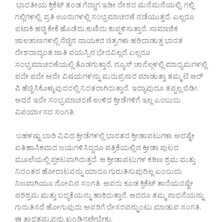
ಭಾರತೀಯ ಕ್ರಿಕೆಟ್ ತಂಡ ಗೆದ್ದಾಗ ಇಡೀ ದೇಶದ ಮನೆಮನೆಯಲ್ಲಿ, ಗಲ್ಲಿ
ಗಲ್ಲಿಗಳಲ್ಲಿ, ಪ್ರತಿ ಊರುಗಳಲ್ಲಿ ಸಂಭ್ರಮಾಚರಣೆ ನಡೆಯುತ್ತದೆ. ಎಲ್ಲರೂ
ಪಟಾಕಿ ಹಚ್ಚಿ ಕೇಕೆ ಹೊಡೆದು,ಕುಣಿದು ಕುಪ್ಪಳಿಸುತ್ತಾರೆ. ಸಾಮಾಜಿಕ
ಜಾಲತಾಣಗಳಲ್ಲಿ ನೆಚ್ಚಿನ ನಾಯಕರ ಚಿತ್ರಗಳು ಹರಿದಾಡುತ್ತ ಭಾರತ
ದೇಶದಾದ್ಯಂತ ಜಾತಿ ವಯಸ್ಸಿನ ಭೇದವಿಲ್ಲದೆ ಎಲ್ಲರೂ
ಸಂಭ್ರಮಾಚರಣೆಯಲ್ಲಿ ತೊಡಗುತ್ತಾರೆ, ನ್ಯೂಸ್ ಚಾನೆಲ್ಗಳಲ್ಲಿ ಮಾಧ್ಯಮಗಳಲ್ಲಿ
ಪದೇ ಪದೇ ಅದೇ ವಿಷಯಗಳನ್ನು ಮರುಪ್ರಸಾರ ಮಾಡುತ್ತಾ ತಮ್ಮ ಟಿ ಆರ್
ಪಿ ಹೆಚ್ಚಿಸಿಕೊಳ್ಳುವುದರಲ್ಲಿ ನಿರತರಾಗಿರುತ್ತಾರೆ. ಇದ್ಯಾವುದೂ ತಪ್ಪಲ್ಲ ಬಿಡಿ!.
ಆದರೆ ಇದೇ ಸಂಭ್ರಮಾಚರಣೆ ಉಳಿದ ಕ್ರೀಡೆಗಳಿಗೆ ಇಲ್ಲ ಎಂಬುದು
ವಿಪರ್ಯಾಸದ ಸಂಗತಿ.
ಬಹಳಷ್ಟು ಬಾರಿ ವಿವಿಧ ಕ್ರೀಡೆಗಳಲ್ಲಿ ಭಾರತದ ಕ್ರೀಡಾಪಟುಗಳು ಅದಷ್ಟೇ
ಐತಿಹಾಸಿಕವಾದ ಜಯಗಳಿಸಿದ್ದರೂ ಪತ್ರಿಕೆಯಲ್ಲಿನ ಕ್ರೀಡಾ ಪುಟದ
ಮೂಲೆಯಲ್ಲಿ ಪ್ರಕಟವಾಗಿರುತ್ತದೆ. ಆ ಕ್ರೀಡಾಪಟುಗಳ ಕಠಿಣ ಶ್ರಮ ಮತ್ತು
ನಿರಂತರ ಹೋರಾಟವನ್ನು ಯಾರೂ ಗುರುತಿಸುವುದಿಲ್ಲ ಎಂಬುದು
ನಿಜವಾಗಿಯೂ ನೋವಿನ ಸಂಗತಿ. ಅವರು ಕೂಡ ಕ್ರಿಕೆಟ್ ತಾರೆಯರಷ್ಟೇ
ಪರಿಶ್ರಮ ಮತ್ತು ಬದ್ಧತೆಯನ್ನು ಹಾಕಿರುತ್ತಾರೆ. ಆದರೂ ತಮ್ಮ ಸಾಧನೆಯನ್ನು
ಗುರುತಿಸದೆ ಹೋಗುವುದು ಅವರಿಗೆ ಬೇಸರವನ್ನುಂಟು ಮಾಡುವ ಸಂಗತಿ.
ಈ ತಾರತಮ್ಯವನ್ನು ಖಂಡಿಸಲೇಬೇಕು.